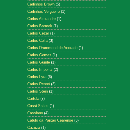
Carlinhos Brown
(5)
Carlinhos Vergueiro
(1)
Carlos Alexandre
(1)
Carlos Barmak
(1)
Carlos Cezar
(1)
Carlos Colla
(3)
Carlos Drummond de Andrade
(1)
Carlos Gomes
(1)
Carlos Guinle
(1)
Carlos Imperial
(2)
Carlos Lyra
(6)
Carlos Rennó
(3)
Carlos Stein
(1)
Cartola
(7)
Cassi Salles
(1)
Cassiano
(4)
Catulo da Paixão Cearense
(3)
Cazuza
(1)