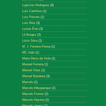
Lupicínio Rodrigues
(9)
Luís Carlinhos
(1)
Luís Peixoto
(1)
Luís Reis
(3)
Lysias Ênio
(3)
Lô Borges
(3)
Lúcio Silva
(1)
M. J. Ferreira Penna
(1)
MC João
(1)
Mano Décio da Viola
(1)
Manoel Ferreira
(1)
Manoel Góes
(1)
Manuel Bandeira
(3)
Marcelo
(1)
Marcelo Albuquerque
(1)
Marcelo Fromer
(2)
Marcelo Hayena
(1)
Marcelo Jeneci
(1)