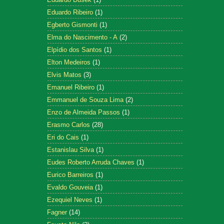
Eduardo Ribeiro
(1)
Egberto Gismonti
(1)
Elma do Nascimento - A
(2)
Elpídio dos Santos
(1)
Elton Medeiros
(1)
Elvis Matos
(3)
Emanuel Ribeiro
(1)
Emmanuel de Souza Lima
(2)
Enzo de Almeida Passos
(1)
Erasmo Carlos
(28)
Eri do Cais
(1)
Estanislau Silva
(1)
Eudes Roberto Arruda Chaves
(1)
Eurico Barreiros
(1)
Evaldo Gouveia
(1)
Ezequiel Neves
(1)
Fagner
(14)