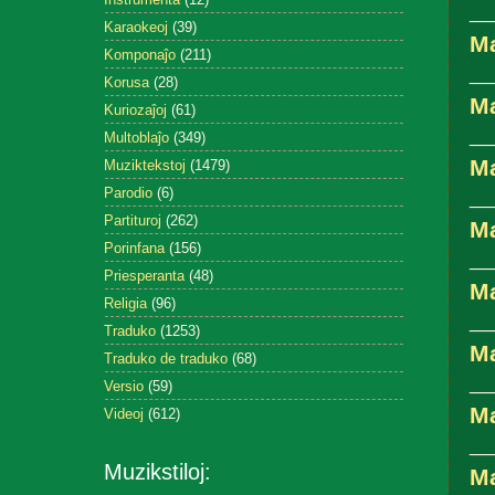
__
Karaokeoj
(39)
M
Komponaĵo
(211)
__
Korusa
(28)
M
Kuriozaĵoj
(61)
__
Multoblaĵo
(349)
Ma
Muziktekstoj
(1479)
Parodio
(6)
__
Partituroj
(262)
Ma
Porinfana
(156)
__
Priesperanta
(48)
Ma
Religia
(96)
__
Traduko
(1253)
Ma
Traduko de traduko
(68)
__
Versio
(59)
Ma
Videoj
(612)
__
Muzikstiloj:
Ma