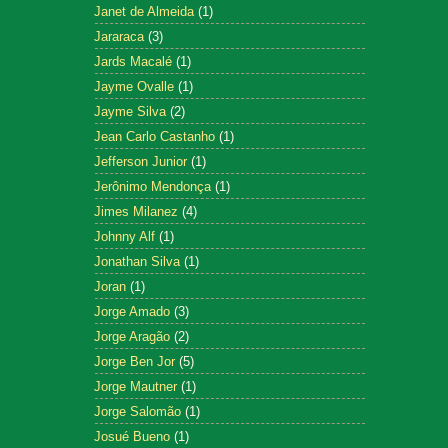
Janet de Almeida
(1)
Jararaca
(3)
Jards Macalé
(1)
Jayme Ovalle
(1)
Jayme Silva
(2)
Jean Carlo Castanho
(1)
Jefferson Junior
(1)
Jerônimo Mendonça
(1)
Jimes Milanez
(4)
Johnny Alf
(1)
Jonathan Silva
(1)
Joran
(1)
Jorge Amado
(3)
Jorge Aragão
(2)
Jorge Ben Jor
(5)
Jorge Mautner
(1)
Jorge Salomão
(1)
Josué Bueno
(1)