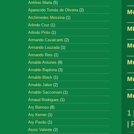
Antônio Maria
(5)
__
Aparecido Tomás de Oliveira
(2)
M
Archimedes Messina
(1)
__
Arlindo Cruz
(1)
M
Arlindo Pinto
(1)
__
Armando Cavalcanti
(2)
M
Armando Louzada
(1)
__
Armando Reis
(1)
M
Arnaldo Antunes
(9)
Arnaldo Baptista
(3)
__
Arnaldo Black
(1)
Mu
Arnaldo Jabor
(2)
__
Arnaldo Saccomani
(1)
M
Arnaud Rodrigues
(1)
Ary Barroso
(8)
1
Ary Kerner
(1)
|
Ary Pavão
(1)
Assis Valente
(2)