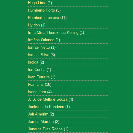
Hugo Lima
(1)
Humberto Porto
(5)
Humberto Teixeira
(11)
Hyldon
(1)
Irmã Míria Therezinha Kolling
(1)
Irmãos Orlando
(1)
Ismael Netto
(1)
Ismael Silva
(3)
Isolda
(2)
Iuri Cunha
(1)
Ivan Ferreira
(1)
Ivan Lins
(18)
Ivone Lara
(4)
J. B. de Mello e Souza
(4)
Jackson do Pandeiro
(1)
Jair Amorim
(2)
James Marotta
(2)
Janaína Dias Rocha
(1)