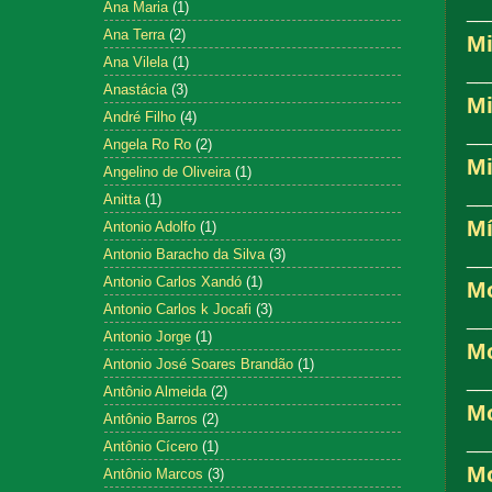
Ana Maria
(1)
__
Ana Terra
(2)
Mi
Ana Vilela
(1)
__
Anastácia
(3)
Mi
André Filho
(4)
__
Angela Ro Ro
(2)
Mi
Angelino de Oliveira
(1)
__
Anitta
(1)
Mí
Antonio Adolfo
(1)
Antonio Baracho da Silva
(3)
__
Antonio Carlos Xandó
(1)
M
Antonio Carlos k Jocafi
(3)
__
Antonio Jorge
(1)
M
Antonio José Soares Brandão
(1)
__
Antônio Almeida
(2)
M
Antônio Barros
(2)
__
Antônio Cícero
(1)
Mo
Antônio Marcos
(3)