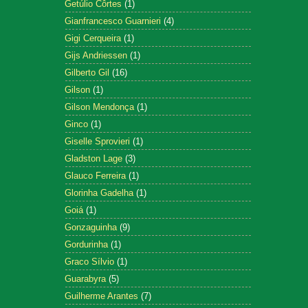
Getúlio Côrtes
(1)
Gianfrancesco Guarnieri
(4)
Gigi Cerqueira
(1)
Gijs Andriessen
(1)
Gilberto Gil
(16)
Gilson
(1)
Gilson Mendonça
(1)
Ginco
(1)
Giselle Sprovieri
(1)
Gladston Lage
(3)
Glauco Ferreira
(1)
Glorinha Gadelha
(1)
Goiá
(1)
Gonzaguinha
(9)
Gordurinha
(1)
Graco Sílvio
(1)
Guarabyra
(5)
Guilherme Arantes
(7)