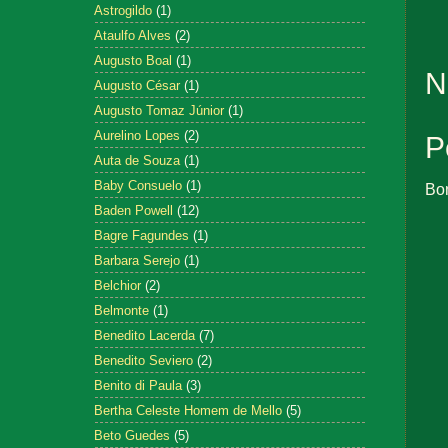
Astrogildo
(1)
Ataulfo Alves
(2)
Augusto Boal
(1)
N
Augusto César
(1)
Augusto Tomaz Júnior
(1)
Aurelino Lopes
(2)
P
Auta de Souza
(1)
Baby Consuelo
(1)
Bo
Baden Powell
(12)
Bagre Fagundes
(1)
Barbara Serejo
(1)
Belchior
(2)
Belmonte
(1)
Benedito Lacerda
(7)
Benedito Seviero
(2)
Benito di Paula
(3)
Bertha Celeste Homem de Mello
(5)
Beto Guedes
(5)