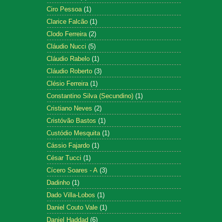
Ciro Pessoa
(1)
Clarice Falcão
(1)
Clodo Ferreira
(2)
Cláudio Nucci
(5)
Cláudio Rabelo
(1)
Cláudio Roberto
(3)
Clésio Ferreira
(1)
Constantino Silva (Secundino)
(1)
Cristiano Neves
(2)
Cristóvão Bastos
(1)
Custódio Mesquita
(1)
Cássio Fajardo
(1)
César Tucci
(1)
Cícero Soares - A
(3)
Dadinho
(1)
Dado Villa-Lobos
(1)
Daniel Couto Vale
(1)
Daniel Haddad
(6)