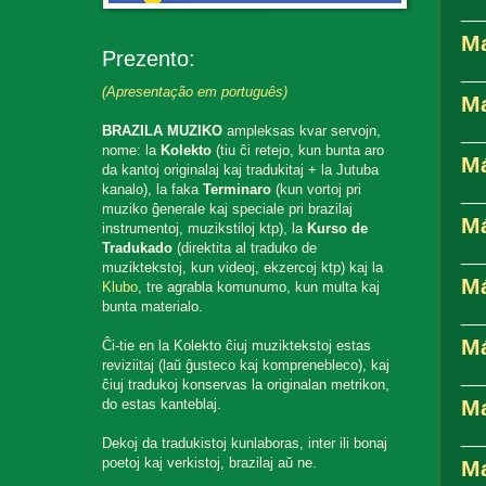
__
Ma
Prezento:
__
(Apresentação em português)
M
BRAZILA MUZIKO
ampleksas kvar servojn,
__
nome: la
Kolekto
(tiu ĉi retejo, kun bunta aro
M
da kantoj originalaj kaj tradukitaj + la Jutuba
kanalo), la faka
Terminaro
(kun vortoj pri
__
muziko ĝenerale kaj speciale pri brazilaj
Má
instrumentoj, muzikstiloj ktp), la
Kurso de
Tradukado
(direktita al traduko de
__
muziktekstoj, kun videoj, ekzercoj ktp) kaj la
Má
Klubo
, tre agrabla komunumo, kun multa kaj
bunta materialo.
__
Má
Ĉi-tie en la Kolekto ĉiuj muziktekstoj estas
reviziitaj (laŭ ĝusteco kaj komprenebleco), kaj
__
ĉiuj tradukoj konservas la originalan metrikon,
M
do estas kanteblaj.
__
Dekoj da tradukistoj kunlaboras, inter ili bonaj
poetoj kaj verkistoj, brazilaj aŭ ne.
Ma