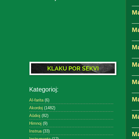
__
Ma
__
Ma
__
M
__
Ma
__
M
Kategorioj:
__
Má
AI-farita
(6)
__
Akordoj
(1482)
Má
Aŭdioj
(82)
Himnoj
(9)
__
Instrua
(33)
Ma
Instrumenta
(12)