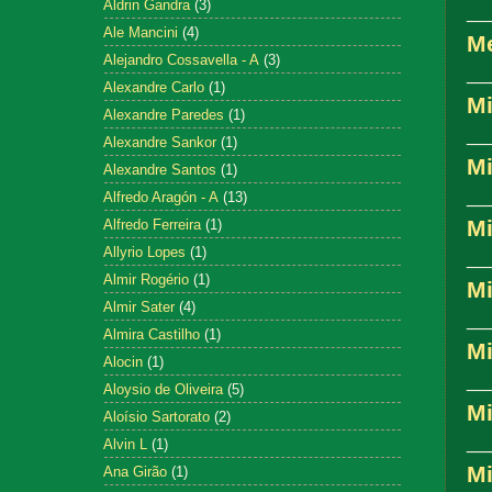
Aldrin Gandra
(3)
__
Ale Mancini
(4)
M
Alejandro Cossavella - A
(3)
__
Alexandre Carlo
(1)
Mi
Alexandre Paredes
(1)
__
Alexandre Sankor
(1)
Mi
Alexandre Santos
(1)
__
Alfredo Aragón - A
(13)
Mi
Alfredo Ferreira
(1)
Allyrio Lopes
(1)
__
Almir Rogério
(1)
Mi
Almir Sater
(4)
__
Almira Castilho
(1)
M
Alocin
(1)
__
Aloysio de Oliveira
(5)
Mi
Aloísio Sartorato
(2)
__
Alvin L
(1)
Mi
Ana Girão
(1)