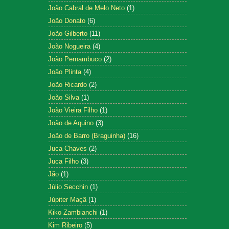
João Cabral de Melo Neto
(1)
João Donato
(6)
João Gilberto
(11)
João Nogueira
(4)
João Pernambuco
(2)
João Plinta
(4)
João Ricardo
(2)
João Silva
(1)
João Vieira Filho
(1)
João de Aquino
(3)
João de Barro (Braguinha)
(16)
Juca Chaves
(2)
Juca Filho
(3)
Jão
(1)
Júlio Secchin
(1)
Júpiter Maçã
(1)
Kiko Zambianchi
(1)
Kim Ribeiro
(5)