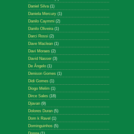
Daniel Silva
(1)
Daniela Mercury
(1)
Danilo Caymmi
(2)
Danilo Oliveira
(1)
Darci Rossi
(2)
Dave Maclean
(1)
Davi Moraes
(2)
David Nasser
(3)
De Ângelo
(1)
Denison Gomes
(1)
Didi Gomes
(1)
Diogo Melim
(1)
Dirce Sales
(18)
Djavan
(9)
Dolores Duran
(5)
Dom k Ravel
(1)
Dominguinhos
(5)
Donga
(1)