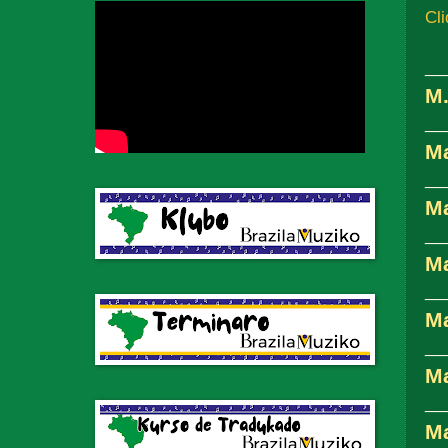
Cli
__
M.
__
M
__
M
__
M
__
M
__
Ma
__
Ma