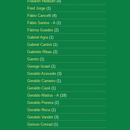
Franklin Heilbuth
(4)
Fred Jorge
(1)
Fábio Cancelli
(4)
Fábio Santos - A
(1)
Fátima Guedes
(2)
Gabriel Agra
(1)
Gabriel Cantini
(1)
Gabriele Ribas
(2)
Garoto
(1)
George Israel
(1)
Geraldo Azevedo
(3)
Geraldo Carneiro
(1)
Geraldo Casé
(1)
Geraldo Mattos - A
(18)
Geraldo Pereira
(2)
Geraldo Roca
(1)
Geraldo Vandré
(3)
Gerson Conrad
(1)