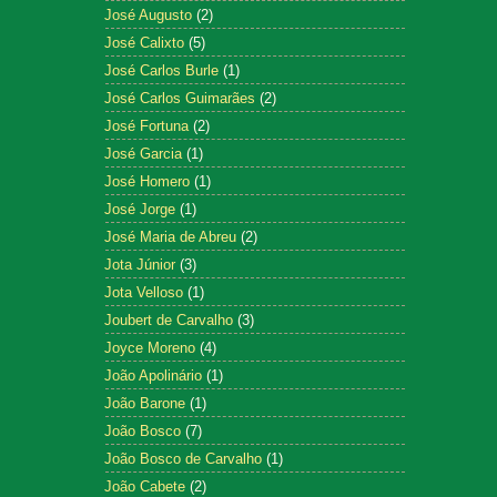
José Augusto
(2)
José Calixto
(5)
José Carlos Burle
(1)
José Carlos Guimarães
(2)
José Fortuna
(2)
José Garcia
(1)
José Homero
(1)
José Jorge
(1)
José Maria de Abreu
(2)
Jota Júnior
(3)
Jota Velloso
(1)
Joubert de Carvalho
(3)
Joyce Moreno
(4)
João Apolinário
(1)
João Barone
(1)
João Bosco
(7)
João Bosco de Carvalho
(1)
João Cabete
(2)