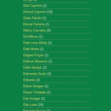
Dori Caymmi
(2)
Dorival Caymmi
(19)
Dudu Falcão
(1)
Durval Ferreira
(1)
Délcio Carvalho
(4)
Ed Wilson
(1)
Edel Lima (Dida)
(1)
Edel Motta
(1)
Edgard Poças
(1)
Edilson Morenno
(1)
Edith Derdyk
(2)
Edmundo Souto
(2)
Ednardo
(2)
Edson Borges
(1)
Edson Trindade
(1)
Edu Krieger
(1)
Edu Lobo
(24)
Eduardo Dusek
(1)