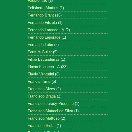
Fausto Nilo
(2)
Felisberto Martins
(1)
Fernando Brant
(16)
Fernando Filizola
(1)
Fernando Larocca - A
(2)
Fernando Leporace
(1)
Fernando Lobo
(2)
Ferreira Gullar
(5)
Filipe Escandurras
(1)
Flávio Fonseca - A
(33)
Flávio Venturini
(6)
Francis Hime
(5)
Francisco Alves
(2)
Francisco Braga
(2)
Francisco Juracy Prudente
(1)
Francisco Manoel da Silva
(1)
Francisco Mattoso
(2)
Francisco Ristal
(1)