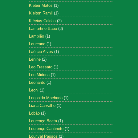
Kleber Matos
(1)
Kleiton Ramil
(1)
Klécius Caldas
(2)
Lamartine Babo
(3)
Lampião
(1)
Laureano
(1)
Laércio Alves
(1)
Lenine
(2)
Leo Fressato
(1)
Leo Middea
(1)
Leonardo
(1)
Leoni
(1)
Leopoldo Machado
(1)
Liana Carvalho
(1)
Lobão
(1)
Lourenço Baeta
(1)
Lourenço Cantineto
(1)
Lourival Passos
(1)