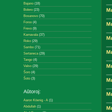
__
Bajano
(18)
M
Bolero
(23)
Bosanovo
(70)
__
Foroo
(4)
Ma
Frevo
(9)
__
Karnavala
(37)
Ma
Roko
(29)
__
Sambo
(71)
Ma
Sertaneca
(29)
__
Tango
(4)
Ma
Valso
(29)
Ŝoro
(4)
__
Ŝoto
(3)
Ma
__
Aŭtoroj:
M
Aaron Köenig - A
(1)
__
Abdullah
(1)
M