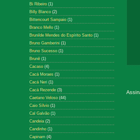
Bi Ribeiro
(1)
Billy Blanco
(2)
Bittencourt Sampaio
(1)
Branco Mello
(1)
Brunilde Mendes do Espírito Santo
(1)
Bruno Gamberini
(1)
Bruno Sucesso
(1)
Brunê
(1)
Cacaso
(4)
Cacá Moraes
(1)
Cacá Neri
(1)
Cacá Rezende
(3)
Assin
Caetano Veloso
(44)
Caio Sílvio
(1)
Cal Galvão
(1)
Candeia
(2)
Candinho
(1)
Capinam
(4)