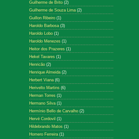
Guilherme de Brito
(2)
Guilherme de Souza Lima
(2)
Guillon Ribeiro
(1)
Haroldo Barbosa
(3)
Haroldo Lobo
(1)
Haroldo Menezes
(1)
Heitor dos Prazeres
(1)
Hekel Tavares
(1)
Henricão
(2)
Henrique Almeida
(2)
Herbert Viana
(6)
Herivelto Martins
(6)
Herman Torres
(1)
Hermano Silva
(1)
Hermínio Bello de Carvalho
(2)
Hervé Cordovil
(1)
Hildebrando Matos
(1)
Homero Ferreira
(1)