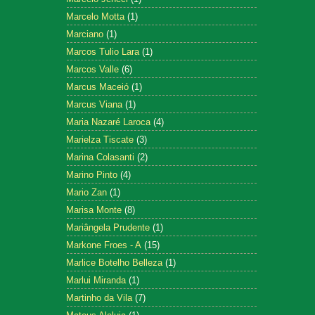
Marcelo Motta
(1)
Marciano
(1)
Marcos Tulio Lara
(1)
Marcos Valle
(6)
Marcus Maceió
(1)
Marcus Viana
(1)
Maria Nazaré Laroca
(4)
Marielza Tiscate
(3)
Marina Colasanti
(2)
Marino Pinto
(4)
Mario Zan
(1)
Marisa Monte
(8)
Mariângela Prudente
(1)
Markone Froes - A
(15)
Marlice Botelho Belleza
(1)
Marlui Miranda
(1)
Martinho da Vila
(7)