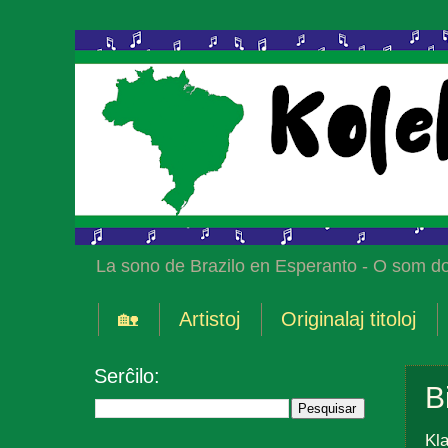
La sono de Brazilo en Esperanto - O som do
🏡
Artistoj
Originalaj titoloj
Serĉilo:
B
Kla