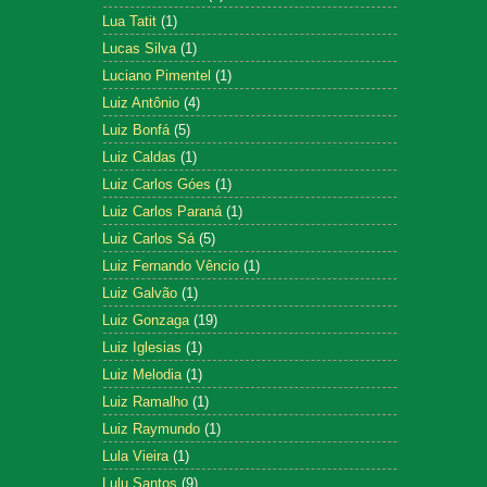
Lua Tatit
(1)
Lucas Silva
(1)
Luciano Pimentel
(1)
Luiz Antônio
(4)
Luiz Bonfá
(5)
Luiz Caldas
(1)
Luiz Carlos Góes
(1)
Luiz Carlos Paraná
(1)
Luiz Carlos Sá
(5)
Luiz Fernando Vêncio
(1)
Luiz Galvão
(1)
Luiz Gonzaga
(19)
Luiz Iglesias
(1)
Luiz Melodia
(1)
Luiz Ramalho
(1)
Luiz Raymundo
(1)
Lula Vieira
(1)
Lulu Santos
(9)