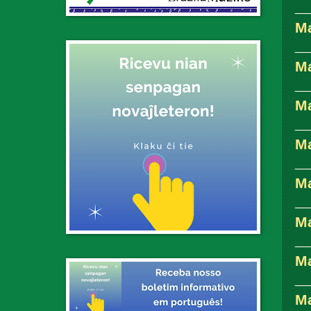
__
M
__
M
__
M
__
M
__
M
__
M
__
M
__
Ma