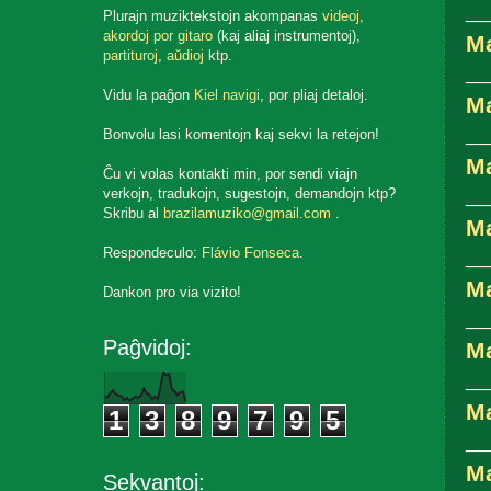
__
Plurajn muziktekstojn akompanas
videoj
,
akordoj por gitaro
(kaj aliaj instrumentoj),
Ma
partituroj
,
aŭdioj
ktp.
__
Vidu la paĝon
Kiel navigi
, por pliaj detaloj.
Ma
__
Bonvolu lasi komentojn kaj sekvi la retejon!
M
Ĉu vi volas kontakti min, por sendi viajn
verkojn, tradukojn, sugestojn, demandojn ktp?
__
Skribu al
brazilamuziko@gmail.com
.
M
Respondeculo:
Flávio Fonseca
.
__
Ma
Dankon pro via vizito!
__
Paĝvidoj:
Ma
__
Ma
1
3
8
9
7
9
5
__
Ma
Sekvantoj: