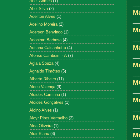
Abel Gomes
(1)
__
Abel Silva
(2)
M
Adeilton Alves
(1)
__
Adelino Moreira
(2)
Ma
Aderson Benvindo
(1)
__
Adoniran Barbosa
(4)
M
Adriana Calcanhotto
(4)
Afonso Camboim - A
(7)
__
Aglaia Souza
(4)
M
Agnaldo Timóteo
(5)
__
Alberto Ribeiro
(11)
M
Alceu Valença
(9)
__
Alcides Caminha
(1)
Me
Alcides Gonçalves
(1)
__
Alcino Alves
(1)
Me
Alcyr Pires Vermelho
(2)
__
Alda Oliveira
(1)
Aldir Blanc
(8)
Me