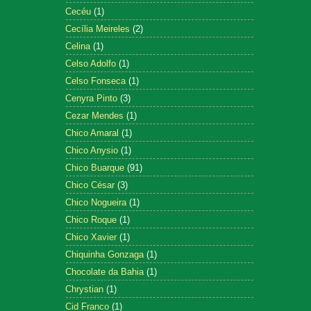
Cecéu
(1)
Cecília Meireles
(2)
Celina
(1)
Celso Adolfo
(1)
Celso Fonseca
(1)
Cenyra Pinto
(3)
Cezar Mendes
(1)
Chico Amaral
(1)
Chico Anysio
(1)
Chico Buarque
(91)
Chico César
(3)
Chico Nogueira
(1)
Chico Roque
(1)
Chico Xavier
(1)
Chiquinha Gonzaga
(1)
Chocolate da Bahia
(1)
Chrystian
(1)
Cid Franco
(1)