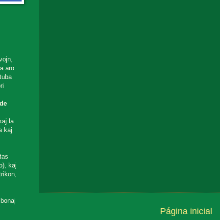
vojn,
ta aro
utuba
ri
de
aj la
a kaj
tas
), kaj
rikon,
 bonaj
Página inicial