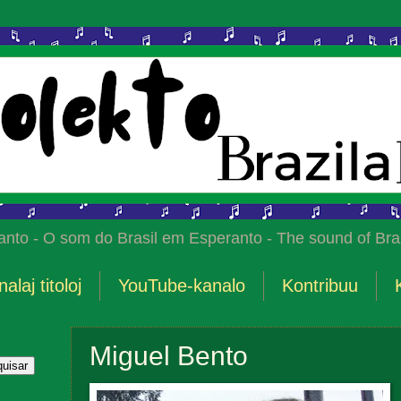
anto - O som do Brasil em Esperanto - The sound of Braz
nalaj titoloj
YouTube-kanalo
Kontribuu
Miguel Bento