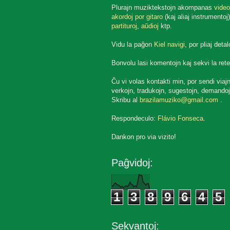
Plurajn muziktekstojn akompanas
video
akordoj por gitaro
(kaj aliaj instrumentoj)
partituroj
,
aŭdioj
ktp.
Vidu la paĝon
Kiel navigi
, por pliaj detal
Bonvolu lasi komentojn kaj sekvi la rete
Ĉu vi volas kontakti min, por sendi viaj
verkojn, tradukojn, sugestojn, demandoj
Skribu al
brazilamuziko@gmail.com
.
Respondeculo:
Flávio Fonseca
.
Dankon pro via vizito!
Paĝvidoj:
1
3
8
9
6
4
5
Sekvantoj: