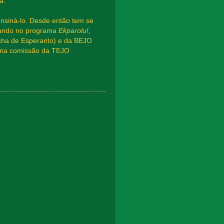
a.
siná-lo. Desde então tem se
uando no programa
Ekparolu!
,
úcha de Esperanto) e da BEJO
e na comissão da TEJO