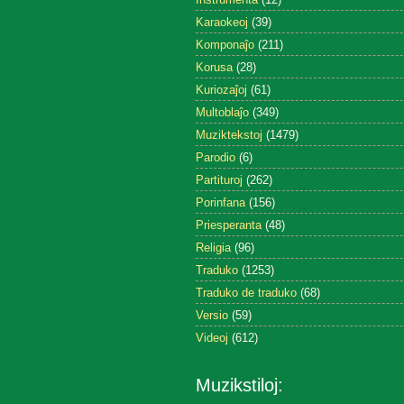
Karaokeoj
(39)
Komponaĵo
(211)
Korusa
(28)
Kuriozaĵoj
(61)
Multoblaĵo
(349)
Muziktekstoj
(1479)
Parodio
(6)
Partituroj
(262)
Porinfana
(156)
Priesperanta
(48)
Religia
(96)
Traduko
(1253)
Traduko de traduko
(68)
Versio
(59)
Videoj
(612)
Muzikstiloj: