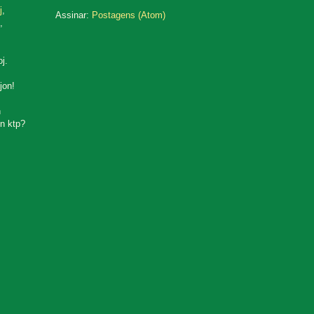
j
,
Assinar:
Postagens (Atom)
,
oj.
jon!
n
n ktp?