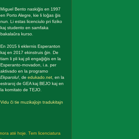
Miguel Bento naskiĝis en 1997
en Porto Alegre, kie li loĝas ĝis
nun. Li estas licenciulo pri fiziko
kaj studento en samfaka
bakalaŭra kurso.
En 2015 li eklernis Esperanton
kaj en 2017 ekinstruis ĝin. De
tiam li pli kaj pli engaĝiĝis en la
Esperanto-movadon, i.a. per
aktivado en la programo
Ekparolu!
, de
edukado.net
, en la
estraroj de GEA kaj BEJO kaj en
la komitato de TEJO.
Vidu ĉi tie muzikaĵojn tradukitajn
ora até hoje. Tem licenciatura