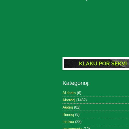
Kategorioj:
AI-farita
(6)
Akordoj
(1482)
Aŭdioj
(82)
Himnoj
(9)
Instrua
(33)
Instrumenta
(12)