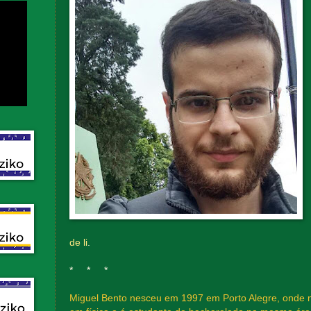
de li
.
* * *
Miguel Bento nesceu em 1997 em Porto Alegre, onde m