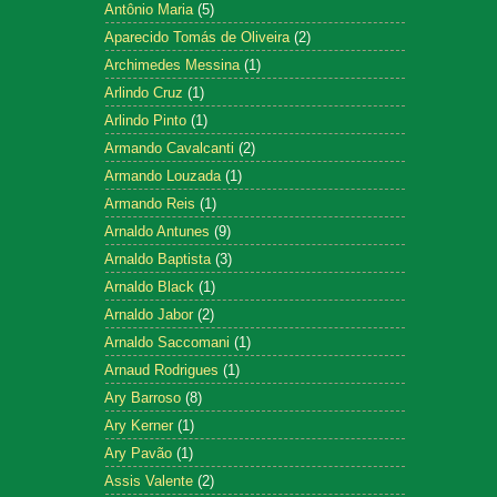
Antônio Maria
(5)
Aparecido Tomás de Oliveira
(2)
Archimedes Messina
(1)
Arlindo Cruz
(1)
Arlindo Pinto
(1)
Armando Cavalcanti
(2)
Armando Louzada
(1)
Armando Reis
(1)
Arnaldo Antunes
(9)
Arnaldo Baptista
(3)
Arnaldo Black
(1)
Arnaldo Jabor
(2)
Arnaldo Saccomani
(1)
Arnaud Rodrigues
(1)
Ary Barroso
(8)
Ary Kerner
(1)
Ary Pavão
(1)
Assis Valente
(2)