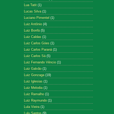
Lua Tatit
(1)
Lucas Silva
(1)
Luciano Pimentel
(1)
Luiz Antônio
(4)
Luiz Bonfá
(5)
Luiz Caldas
(1)
Luiz Carlos Góes
(1)
Luiz Carlos Paraná
(1)
Luiz Carlos Sá
(5)
Luiz Fernando Vêncio
(1)
Luiz Galvão
(1)
Luiz Gonzaga
(19)
Luiz Iglesias
(1)
Luiz Melodia
(1)
Luiz Ramalho
(1)
Luiz Raymundo
(1)
Lula Vieira
(1)
Lulu Santos
(9)