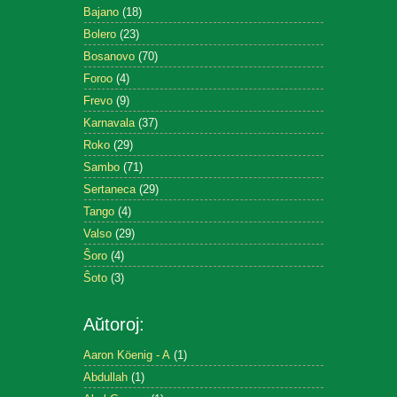
Bajano
(18)
Bolero
(23)
Bosanovo
(70)
Foroo
(4)
Frevo
(9)
Karnavala
(37)
Roko
(29)
Sambo
(71)
Sertaneca
(29)
Tango
(4)
Valso
(29)
Ŝoro
(4)
Ŝoto
(3)
Aŭtoroj:
Aaron Köenig - A
(1)
Abdullah
(1)