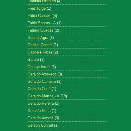
Franklin Heilbuth
(4)
Fred Jorge
(1)
Fábio Cancelli
(4)
Fábio Santos - A
(1)
Fátima Guedes
(2)
Gabriel Agra
(1)
Gabriel Cantini
(1)
Gabriele Ribas
(2)
Garoto
(1)
George Israel
(1)
Geraldo Azevedo
(3)
Geraldo Carneiro
(1)
Geraldo Casé
(1)
Geraldo Mattos - A
(18)
Geraldo Pereira
(2)
Geraldo Roca
(1)
Geraldo Vandré
(3)
Gerson Conrad
(1)