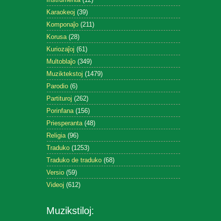
Karaokeoj
(39)
Komponaĵo
(211)
Korusa
(28)
Kuriozaĵoj
(61)
Multoblaĵo
(349)
Muziktekstoj
(1479)
Parodio
(6)
Partituroj
(262)
Porinfana
(156)
Priesperanta
(48)
Religia
(96)
Traduko
(1253)
Traduko de traduko
(68)
Versio
(59)
Videoj
(612)
Muzikstiloj: