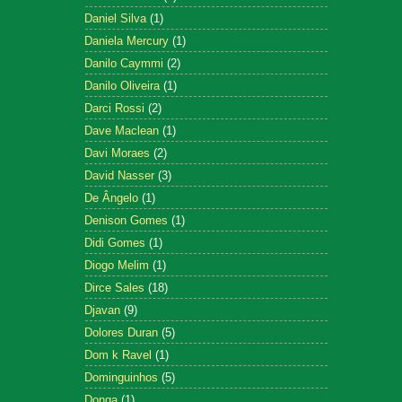
Daniel Silva
(1)
Daniela Mercury
(1)
Danilo Caymmi
(2)
Danilo Oliveira
(1)
Darci Rossi
(2)
Dave Maclean
(1)
Davi Moraes
(2)
David Nasser
(3)
De Ângelo
(1)
Denison Gomes
(1)
Didi Gomes
(1)
Diogo Melim
(1)
Dirce Sales
(18)
Djavan
(9)
Dolores Duran
(5)
Dom k Ravel
(1)
Dominguinhos
(5)
Donga
(1)