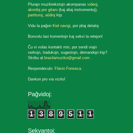
Plurajn muziktekstojn akompanas
videoj
,
akordoj por gitaro
(kaj aliaj instrumentoj),
partituroj
,
aŭdioj
ktp.
Vidu la paĝon
Kiel navigi
, por pliaj detaloj.
Bonvolu lasi komentojn kaj sekvi la retejon!
Ĉu vi volas kontakti min, por sendi viajn
verkojn, tradukojn, sugestojn, demandojn ktp?
Skribu al
brazilamuziko@gmail.com
.
Respondeculo:
Flávio Fonseca
.
Dankon pro via vizito!
Paĝvidoj:
1
3
8
9
5
1
1
Sekvantoj: