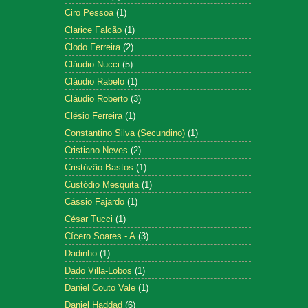
Ciro Pessoa
(1)
Clarice Falcão
(1)
Clodo Ferreira
(2)
Cláudio Nucci
(5)
Cláudio Rabelo
(1)
Cláudio Roberto
(3)
Clésio Ferreira
(1)
Constantino Silva (Secundino)
(1)
Cristiano Neves
(2)
Cristóvão Bastos
(1)
Custódio Mesquita
(1)
Cássio Fajardo
(1)
César Tucci
(1)
Cícero Soares - A
(3)
Dadinho
(1)
Dado Villa-Lobos
(1)
Daniel Couto Vale
(1)
Daniel Haddad
(6)