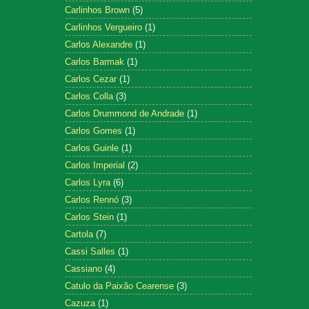
Carlinhos Brown
(5)
Carlinhos Vergueiro
(1)
Carlos Alexandre
(1)
Carlos Barmak
(1)
Carlos Cezar
(1)
Carlos Colla
(3)
Carlos Drummond de Andrade
(1)
Carlos Gomes
(1)
Carlos Guinle
(1)
Carlos Imperial
(2)
Carlos Lyra
(6)
Carlos Rennó
(3)
Carlos Stein
(1)
Cartola
(7)
Cassi Salles
(1)
Cassiano
(4)
Catulo da Paixão Cearense
(3)
Cazuza
(1)