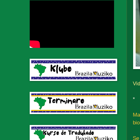
Vid
*
Ma
bi
Se