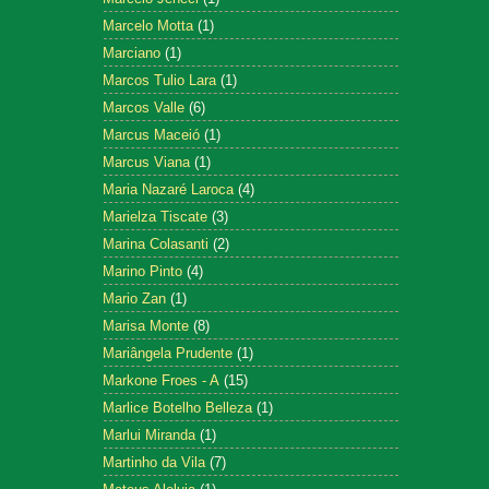
Marcelo Motta
(1)
Marciano
(1)
Marcos Tulio Lara
(1)
Marcos Valle
(6)
Marcus Maceió
(1)
Marcus Viana
(1)
Maria Nazaré Laroca
(4)
Marielza Tiscate
(3)
Marina Colasanti
(2)
Marino Pinto
(4)
Mario Zan
(1)
Marisa Monte
(8)
Mariângela Prudente
(1)
Markone Froes - A
(15)
Marlice Botelho Belleza
(1)
Marlui Miranda
(1)
Martinho da Vila
(7)