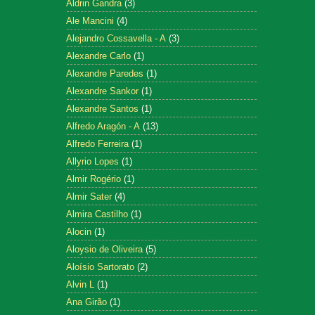
Aldrin Gandra
(3)
Ale Mancini
(4)
Alejandro Cossavella - A
(3)
Alexandre Carlo
(1)
Alexandre Paredes
(1)
Alexandre Sankor
(1)
Alexandre Santos
(1)
Alfredo Aragón - A
(13)
Alfredo Ferreira
(1)
Allyrio Lopes
(1)
Almir Rogério
(1)
Almir Sater
(4)
Almira Castilho
(1)
Alocin
(1)
Aloysio de Oliveira
(5)
Aloísio Sartorato
(2)
Alvin L
(1)
Ana Girão
(1)