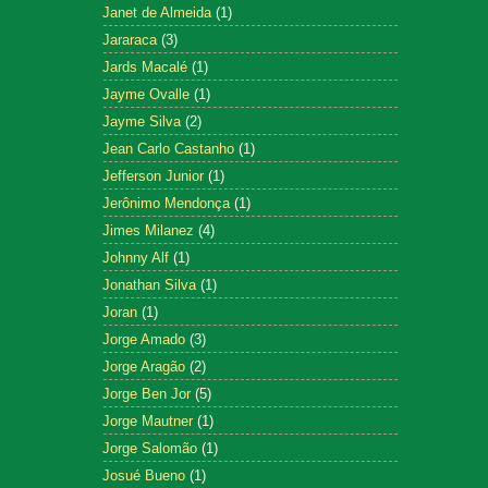
Janet de Almeida
(1)
Jararaca
(3)
Jards Macalé
(1)
Jayme Ovalle
(1)
Jayme Silva
(2)
Jean Carlo Castanho
(1)
Jefferson Junior
(1)
Jerônimo Mendonça
(1)
Jimes Milanez
(4)
Johnny Alf
(1)
Jonathan Silva
(1)
Joran
(1)
Jorge Amado
(3)
Jorge Aragão
(2)
Jorge Ben Jor
(5)
Jorge Mautner
(1)
Jorge Salomão
(1)
Josué Bueno
(1)