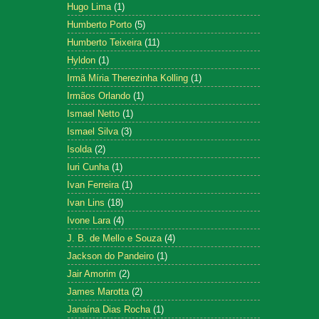
Hugo Lima
(1)
Humberto Porto
(5)
Humberto Teixeira
(11)
Hyldon
(1)
Irmã Míria Therezinha Kolling
(1)
Irmãos Orlando
(1)
Ismael Netto
(1)
Ismael Silva
(3)
Isolda
(2)
Iuri Cunha
(1)
Ivan Ferreira
(1)
Ivan Lins
(18)
Ivone Lara
(4)
J. B. de Mello e Souza
(4)
Jackson do Pandeiro
(1)
Jair Amorim
(2)
James Marotta
(2)
Janaína Dias Rocha
(1)