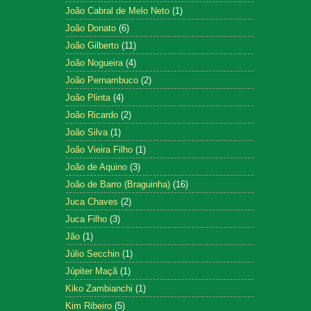
João Cabral de Melo Neto
(1)
João Donato
(6)
João Gilberto
(11)
João Nogueira
(4)
João Pernambuco
(2)
João Plinta
(4)
João Ricardo
(2)
João Silva
(1)
João Vieira Filho
(1)
João de Aquino
(3)
João de Barro (Braguinha)
(16)
Juca Chaves
(2)
Juca Filho
(3)
Jão
(1)
Júlio Secchin
(1)
Júpiter Maçã
(1)
Kiko Zambianchi
(1)
Kim Ribeiro
(5)