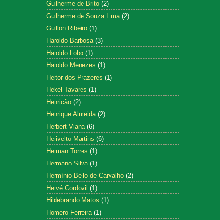
Guilherme de Brito
(2)
Guilherme de Souza Lima
(2)
Guillon Ribeiro
(1)
Haroldo Barbosa
(3)
Haroldo Lobo
(1)
Haroldo Menezes
(1)
Heitor dos Prazeres
(1)
Hekel Tavares
(1)
Henricão
(2)
Henrique Almeida
(2)
Herbert Viana
(6)
Herivelto Martins
(6)
Herman Torres
(1)
Hermano Silva
(1)
Hermínio Bello de Carvalho
(2)
Hervé Cordovil
(1)
Hildebrando Matos
(1)
Homero Ferreira
(1)