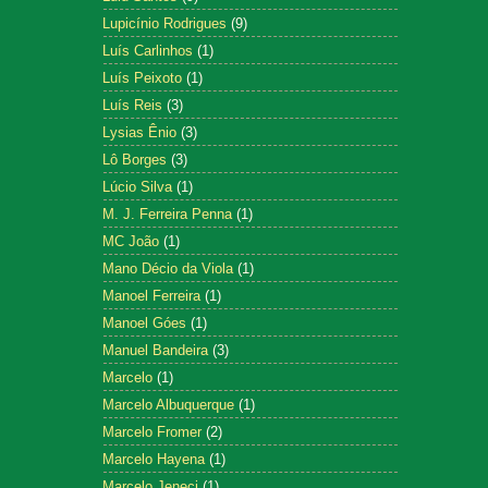
Lupicínio Rodrigues
(9)
Luís Carlinhos
(1)
Luís Peixoto
(1)
Luís Reis
(3)
Lysias Ênio
(3)
Lô Borges
(3)
Lúcio Silva
(1)
M. J. Ferreira Penna
(1)
MC João
(1)
Mano Décio da Viola
(1)
Manoel Ferreira
(1)
Manoel Góes
(1)
Manuel Bandeira
(3)
Marcelo
(1)
Marcelo Albuquerque
(1)
Marcelo Fromer
(2)
Marcelo Hayena
(1)
Marcelo Jeneci
(1)