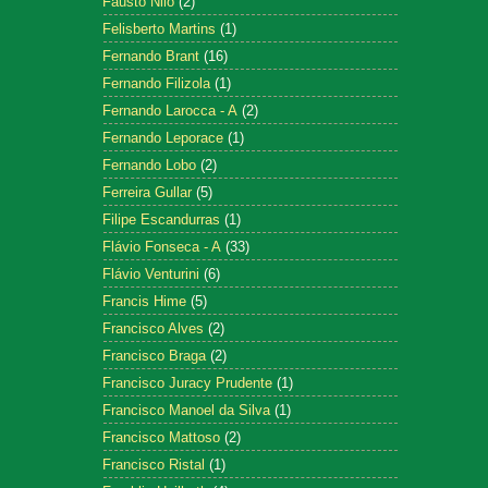
Fausto Nilo
(2)
Felisberto Martins
(1)
Fernando Brant
(16)
Fernando Filizola
(1)
Fernando Larocca - A
(2)
Fernando Leporace
(1)
Fernando Lobo
(2)
Ferreira Gullar
(5)
Filipe Escandurras
(1)
Flávio Fonseca - A
(33)
Flávio Venturini
(6)
Francis Hime
(5)
Francisco Alves
(2)
Francisco Braga
(2)
Francisco Juracy Prudente
(1)
Francisco Manoel da Silva
(1)
Francisco Mattoso
(2)
Francisco Ristal
(1)