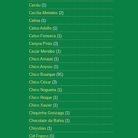
Cecéu
(1)
Cecília Meireles
(2)
Celina
(1)
Celso Adolfo
(1)
Celso Fonseca
(1)
Cenyra Pinto
(3)
Cezar Mendes
(1)
Chico Amaral
(1)
Chico Anysio
(1)
Chico Buarque
(91)
Chico César
(3)
Chico Nogueira
(1)
Chico Roque
(1)
Chico Xavier
(1)
Chiquinha Gonzaga
(1)
Chocolate da Bahia
(1)
Chrystian
(1)
Cid Franco
(1)