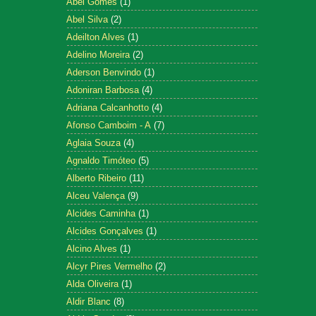
Abel Gomes
(1)
Abel Silva
(2)
Adeilton Alves
(1)
Adelino Moreira
(2)
Aderson Benvindo
(1)
Adoniran Barbosa
(4)
Adriana Calcanhotto
(4)
Afonso Camboim - A
(7)
Aglaia Souza
(4)
Agnaldo Timóteo
(5)
Alberto Ribeiro
(11)
Alceu Valença
(9)
Alcides Caminha
(1)
Alcides Gonçalves
(1)
Alcino Alves
(1)
Alcyr Pires Vermelho
(2)
Alda Oliveira
(1)
Aldir Blanc
(8)