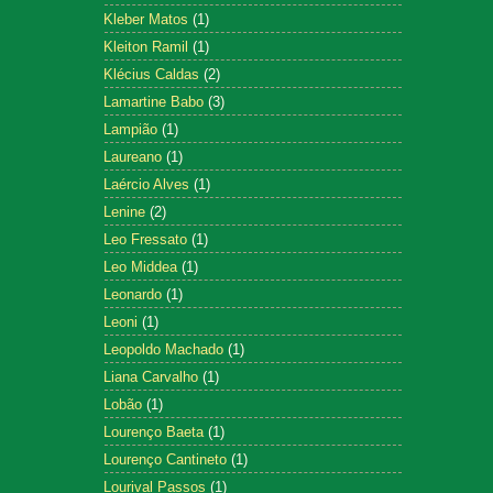
Kleber Matos
(1)
Kleiton Ramil
(1)
Klécius Caldas
(2)
Lamartine Babo
(3)
Lampião
(1)
Laureano
(1)
Laércio Alves
(1)
Lenine
(2)
Leo Fressato
(1)
Leo Middea
(1)
Leonardo
(1)
Leoni
(1)
Leopoldo Machado
(1)
Liana Carvalho
(1)
Lobão
(1)
Lourenço Baeta
(1)
Lourenço Cantineto
(1)
Lourival Passos
(1)