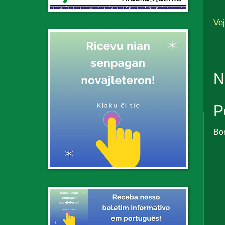
Ve
N
P
Bo