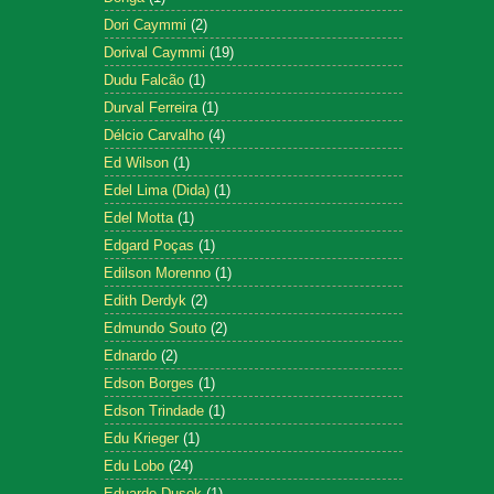
Dori Caymmi
(2)
Dorival Caymmi
(19)
Dudu Falcão
(1)
Durval Ferreira
(1)
Délcio Carvalho
(4)
Ed Wilson
(1)
Edel Lima (Dida)
(1)
Edel Motta
(1)
Edgard Poças
(1)
Edilson Morenno
(1)
Edith Derdyk
(2)
Edmundo Souto
(2)
Ednardo
(2)
Edson Borges
(1)
Edson Trindade
(1)
Edu Krieger
(1)
Edu Lobo
(24)
Eduardo Dusek
(1)