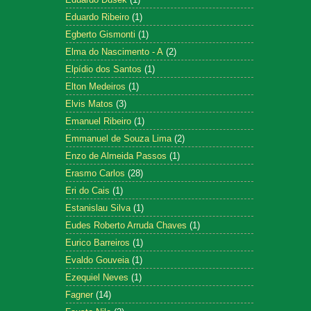
Eduardo Ribeiro
(1)
Egberto Gismonti
(1)
Elma do Nascimento - A
(2)
Elpídio dos Santos
(1)
Elton Medeiros
(1)
Elvis Matos
(3)
Emanuel Ribeiro
(1)
Emmanuel de Souza Lima
(2)
Enzo de Almeida Passos
(1)
Erasmo Carlos
(28)
Eri do Cais
(1)
Estanislau Silva
(1)
Eudes Roberto Arruda Chaves
(1)
Eurico Barreiros
(1)
Evaldo Gouveia
(1)
Ezequiel Neves
(1)
Fagner
(14)