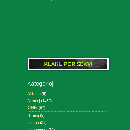
Kategorioj:
AI-farita
(6)
Akordoj
(1482)
Aŭdioj
(82)
Himnoj
(9)
Instrua
(33)
Instrumenta
(12)