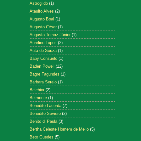
Astrogildo
(1)
Ataulfo Alves
(2)
Augusto Boal
(1)
Augusto César
(1)
Augusto Tomaz Júnior
(1)
Aurelino Lopes
(2)
Auta de Souza
(1)
Baby Consuelo
(1)
Baden Powell
(12)
Bagre Fagundes
(1)
Barbara Serejo
(1)
Belchior
(2)
Belmonte
(1)
Benedito Lacerda
(7)
Benedito Seviero
(2)
Benito di Paula
(3)
Bertha Celeste Homem de Mello
(5)
Beto Guedes
(5)