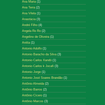
Ana Maria
(1)
Ana Terra
(2)
Ana Vilela
(1)
Anastácia
(3)
André Filho
(4)
Angela Ro Ro
(2)
Angelino de Oliveira
(1)
Anitta
(1)
Antonio Adolfo
(1)
Antonio Baracho da Silva
(3)
Antonio Carlos Xandó
(1)
Antonio Carlos k Jocafi
(3)
Antonio Jorge
(1)
Antonio José Soares Brandão
(1)
Antônio Almeida
(2)
Antônio Barros
(2)
Antônio Cícero
(1)
Antônio Marcos
(3)