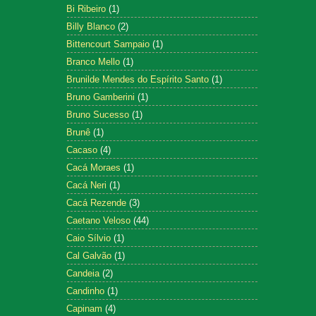
Bi Ribeiro
(1)
Billy Blanco
(2)
Bittencourt Sampaio
(1)
Branco Mello
(1)
Brunilde Mendes do Espírito Santo
(1)
Bruno Gamberini
(1)
Bruno Sucesso
(1)
Brunê
(1)
Cacaso
(4)
Cacá Moraes
(1)
Cacá Neri
(1)
Cacá Rezende
(3)
Caetano Veloso
(44)
Caio Sílvio
(1)
Cal Galvão
(1)
Candeia
(2)
Candinho
(1)
Capinam
(4)