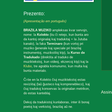
Prezento:
(Apresentação em português)
BRAZILA MUZIKO
ampleksas kvar servojn,
nome: la
Kolekto
(tiu ĉi retejo, kun bunta aro
da kantoj originalaj kaj tradukitaj + la Jutuba
kanalo), la faka
Terminaro
(kun vortoj pri
muziko ĝenerale kaj speciale pri brazilaj
instrumentoj, muzikstiloj ktp), la
Kurso de
Tradukado
(direktita al traduko de
muziktekstoj, kun videoj, ekzercoj ktp) kaj la
Klubo
, tre agrabla komunumo, kun multa kaj
bunta materialo.
Ĉi-tie en la Kolekto ĉiuj muziktekstoj estas
reviziitaj (laŭ ĝusteco kaj komprenebleco), kaj
ĉiuj tradukoj konservas la originalan metrikon,
Assin
do estas kanteblaj.
Dekoj da tradukistoj kunlaboras, inter ili bonaj
poetoj kaj verkistoj, brazilaj aŭ ne.