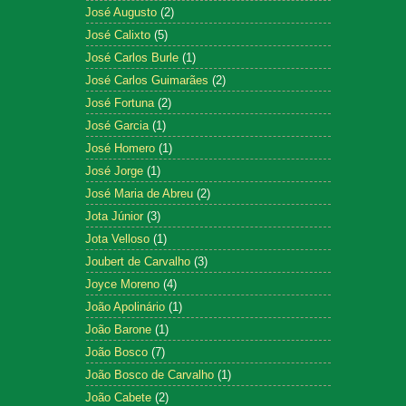
José Augusto
(2)
José Calixto
(5)
José Carlos Burle
(1)
José Carlos Guimarães
(2)
José Fortuna
(2)
José Garcia
(1)
José Homero
(1)
José Jorge
(1)
José Maria de Abreu
(2)
Jota Júnior
(3)
Jota Velloso
(1)
Joubert de Carvalho
(3)
Joyce Moreno
(4)
João Apolinário
(1)
João Barone
(1)
João Bosco
(7)
João Bosco de Carvalho
(1)
João Cabete
(2)