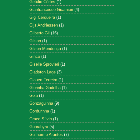
Getúlio Côrtes
(1)
Gianfrancesco Guarnieri
(4)
Gigi Cerqueira
(1)
Gijs Andriessen
(1)
Gilberto Gil
(16)
Gilson
(1)
Gilson Mendonça
(1)
Ginco
(1)
Giselle Sprovieri
(1)
Gladston Lage
(3)
Glauco Ferreira
(1)
Glorinha Gadelha
(1)
Goiá
(1)
Gonzaguinha
(9)
Gordurinha
(1)
Graco Sílvio
(1)
Guarabyra
(5)
Guilherme Arantes
(7)