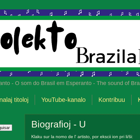
anto - O som do Brasil em Esperanto - The sound of Braz
nalaj titoloj
YouTube-kanalo
Kontribuu
Biografioj - U
Klaku sur la nomo de l' artisto, por ekscii ion pri li/ŝi: