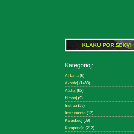
Kategorioj:
AI-farita
(6)
Akordoj
(1483)
Aŭdioj
(82)
Himnoj
(9)
Instrua
(33)
Instrumenta
(12)
Karaokeoj
(39)
Komponaĵo
(212)