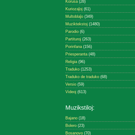
Korusa
(28)
Kuriozaĵoj
(61)
Multoblaĵo
(349)
Muziktekstoj
(1480)
Parodio
(6)
Partituroj
(263)
Porinfana
(156)
Priesperanta
(48)
Religia
(96)
Traduko
(1253)
Traduko de traduko
(68)
Versio
(59)
Videoj
(613)
Muzikstiloj:
Bajano
(18)
Bolero
(23)
Bosanovo
(70)