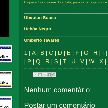
Clique sobre o nome do artista, para saber algo sobre 
___________________________________________
Ubiratan Sousa
___________________________________________
Uchôa Negro
___________________________________________
Umberto Tavares
1
|
A
|
B
|
C
|
D
|
E
|
F
|
G
|
H
|
I
|
P
|
Q
|
R
|
S
|
T
|
U
|
V
|
W
|
X
|
Nenhum comentário:
Postar um comentário