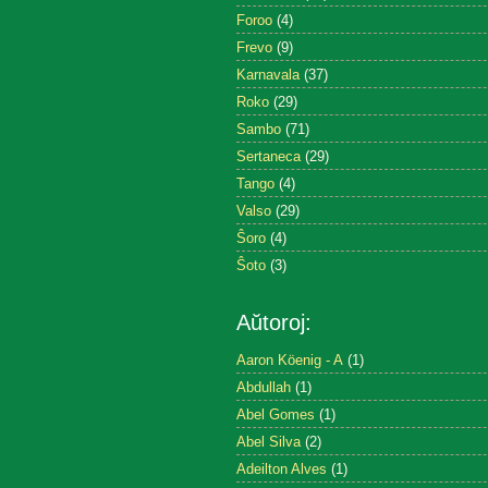
Foroo
(4)
Frevo
(9)
Karnavala
(37)
Roko
(29)
Sambo
(71)
Sertaneca
(29)
Tango
(4)
Valso
(29)
Ŝoro
(4)
Ŝoto
(3)
Aŭtoroj:
Aaron Köenig - A
(1)
Abdullah
(1)
Abel Gomes
(1)
Abel Silva
(2)
Adeilton Alves
(1)