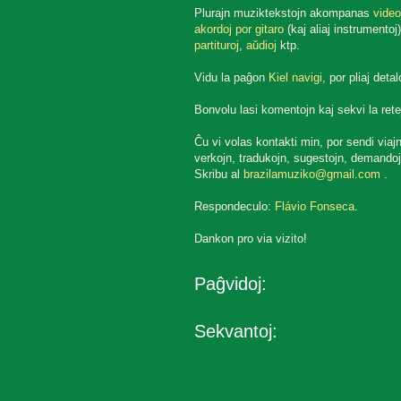
Plurajn muziktekstojn akompanas
video
akordoj por gitaro
(kaj aliaj instrumentoj)
partituroj
,
aŭdioj
ktp.
Vidu la paĝon
Kiel navigi
, por pliaj detal
Bonvolu lasi komentojn kaj sekvi la rete
Ĉu vi volas kontakti min, por sendi viaj
verkojn, tradukojn, sugestojn, demandoj
Skribu al
brazilamuziko@gmail.com
.
Respondeculo:
Flávio Fonseca
.
Dankon pro via vizito!
Paĝvidoj:
Sekvantoj: