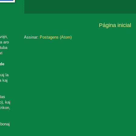
Página inicial
vojn,
Assinar:
Postagens (Atom)
ta aro
utuba
ri
de
aj la
a kaj
tas
), kaj
rikon,
 bonaj