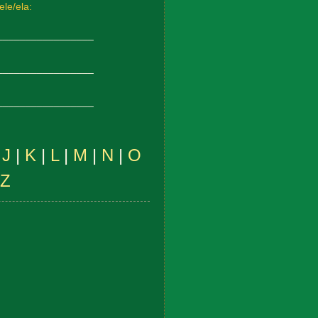
ele/ela:
_________________
_________________
_________________
|
J
|
K
|
L
|
M
|
N
|
O
Z