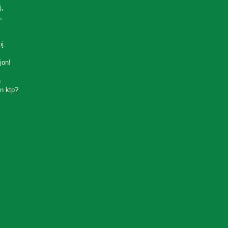
j
,
,
oj.
jon!
n
n ktp?