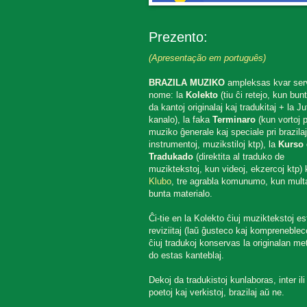
Prezento:
(Apresentação em português)
BRAZILA MUZIKO
ampleksas kvar ser
nome: la
Kolekto
(tiu ĉi retejo, kun bun
da kantoj originalaj kaj tradukitaj + la J
kanalo), la faka
Terminaro
(kun vortoj p
muziko ĝenerale kaj speciale pri brazilaj
instrumentoj, muzikstiloj ktp), la
Kurso 
Tradukado
(direktita al traduko de
muziktekstoj, kun videoj, ekzercoj ktp) k
Klubo
, tre agrabla komunumo, kun mult
bunta materialo.
Ĉi-tie en la Kolekto ĉiuj muziktekstoj es
reviziitaj (laŭ ĝusteco kaj komprenebleco
ĉiuj tradukoj konservas la originalan met
do estas kanteblaj.
Dekoj da tradukistoj kunlaboras, inter ili
poetoj kaj verkistoj, brazilaj aŭ ne.