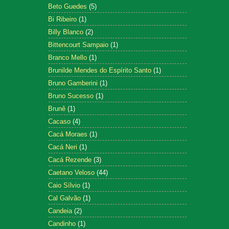
Beto Guedes
(5)
Bi Ribeiro
(1)
Billy Blanco
(2)
Bittencourt Sampaio
(1)
Branco Mello
(1)
Brunilde Mendes do Espírito Santo
(1)
Bruno Gamberini
(1)
Bruno Sucesso
(1)
Brunê
(1)
Cacaso
(4)
Cacá Moraes
(1)
Cacá Neri
(1)
Cacá Rezende
(3)
Caetano Veloso
(44)
Caio Sílvio
(1)
Cal Galvão
(1)
Candeia
(2)
Candinho
(1)