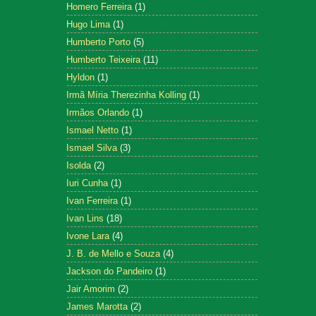
Homero Ferreira
(1)
Hugo Lima
(1)
Humberto Porto
(5)
Humberto Teixeira
(11)
Hyldon
(1)
Irmã Míria Therezinha Kolling
(1)
Irmãos Orlando
(1)
Ismael Netto
(1)
Ismael Silva
(3)
Isolda
(2)
Iuri Cunha
(1)
Ivan Ferreira
(1)
Ivan Lins
(18)
Ivone Lara
(4)
J. B. de Mello e Souza
(4)
Jackson do Pandeiro
(1)
Jair Amorim
(2)
James Marotta
(2)