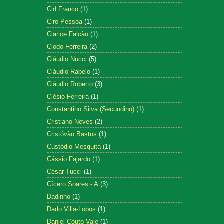
Cid Franco
(1)
Ciro Pessoa
(1)
Clarice Falcão
(1)
Clodo Ferreira
(2)
Cláudio Nucci
(5)
Cláudio Rabelo
(1)
Cláudio Roberto
(3)
Clésio Ferreira
(1)
Constantino Silva (Secundino)
(1)
Cristiano Neves
(2)
Cristóvão Bastos
(1)
Custódio Mesquita
(1)
Cássio Fajardo
(1)
César Tucci
(1)
Cícero Soares - A
(3)
Dadinho
(1)
Dado Villa-Lobos
(1)
Daniel Couto Vale
(1)