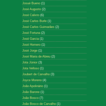
Josué Bueno
(1)
José Augusto
(2)
José Calixto
(6)
José Carlos Burle
(1)
José Carlos Guimarães
(2)
José Fortuna
(2)
José Garcia
(1)
José Homero
(1)
José Jorge
(1)
José Maria de Abreu
(2)
Jota Júnior
(3)
Jota Velloso
(1)
Joubert de Carvalho
(3)
Joyce Moreno
(4)
João Apolinário
(1)
João Barone
(1)
João Bosco
(7)
João Bosco de Carvalho
(1)