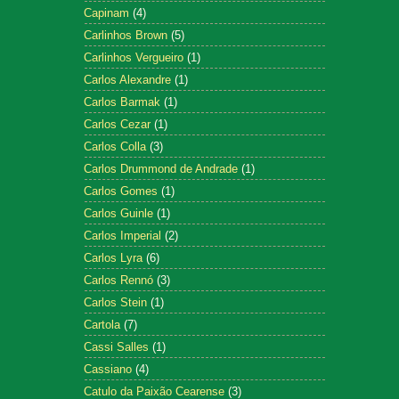
Capinam
(4)
Carlinhos Brown
(5)
Carlinhos Vergueiro
(1)
Carlos Alexandre
(1)
Carlos Barmak
(1)
Carlos Cezar
(1)
Carlos Colla
(3)
Carlos Drummond de Andrade
(1)
Carlos Gomes
(1)
Carlos Guinle
(1)
Carlos Imperial
(2)
Carlos Lyra
(6)
Carlos Rennó
(3)
Carlos Stein
(1)
Cartola
(7)
Cassi Salles
(1)
Cassiano
(4)
Catulo da Paixão Cearense
(3)