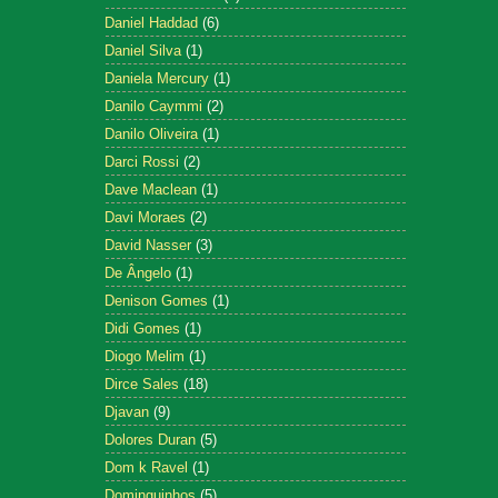
Daniel Haddad
(6)
Daniel Silva
(1)
Daniela Mercury
(1)
Danilo Caymmi
(2)
Danilo Oliveira
(1)
Darci Rossi
(2)
Dave Maclean
(1)
Davi Moraes
(2)
David Nasser
(3)
De Ângelo
(1)
Denison Gomes
(1)
Didi Gomes
(1)
Diogo Melim
(1)
Dirce Sales
(18)
Djavan
(9)
Dolores Duran
(5)
Dom k Ravel
(1)
Dominguinhos
(5)