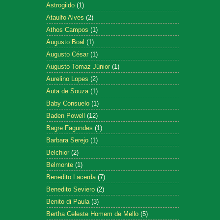
Astrogildo
(1)
Ataulfo Alves
(2)
Athos Campos
(1)
Augusto Boal
(1)
Augusto César
(1)
Augusto Tomaz Júnior
(1)
Aurelino Lopes
(2)
Auta de Souza
(1)
Baby Consuelo
(1)
Baden Powell
(12)
Bagre Fagundes
(1)
Barbara Serejo
(1)
Belchior
(2)
Belmonte
(1)
Benedito Lacerda
(7)
Benedito Seviero
(2)
Benito di Paula
(3)
Bertha Celeste Homem de Mello
(5)