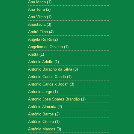
Ana Maria
(1)
Ana Terra
(2)
Ana Vilela
(1)
Anastácia
(3)
André Filho
(4)
Angela Ro Ro
(2)
Angelino de Oliveira
(1)
Anitta
(1)
Antonio Adolfo
(1)
Antonio Baracho da Silva
(3)
Antonio Carlos Xandó
(1)
Antonio Carlos k Jocafi
(3)
Antonio Jorge
(1)
Antonio José Soares Brandão
(1)
Antônio Almeida
(2)
Antônio Barros
(2)
Antônio Cícero
(1)
Antônio Marcos
(3)