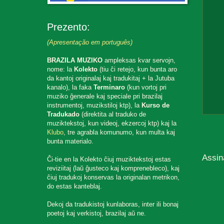
Prezento:
(Apresentação em português)
BRAZILA MUZIKO
ampleksas kvar servojn,
nome: la
Kolekto
(tiu ĉi retejo, kun bunta aro
da kantoj originalaj kaj tradukitaj + la Jutuba
kanalo), la faka
Terminaro
(kun vortoj pri
muziko ĝenerale kaj speciale pri brazilaj
instrumentoj, muzikstiloj ktp), la
Kurso de
Tradukado
(direktita al traduko de
muziktekstoj, kun videoj, ekzercoj ktp) kaj la
Klubo
, tre agrabla komunumo, kun multa kaj
bunta materialo.
Assin
Ĉi-tie en la Kolekto ĉiuj muziktekstoj estas
reviziitaj (laŭ ĝusteco kaj komprenebleco), kaj
ĉiuj tradukoj konservas la originalan metrikon,
do estas kanteblaj.
Dekoj da tradukistoj kunlaboras, inter ili bonaj
poetoj kaj verkistoj, brazilaj aŭ ne.