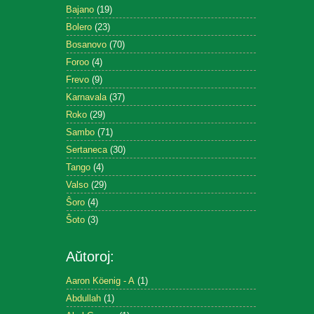
Bajano
(19)
Bolero
(23)
Bosanovo
(70)
Foroo
(4)
Frevo
(9)
Karnavala
(37)
Roko
(29)
Sambo
(71)
Sertaneca
(30)
Tango
(4)
Valso
(29)
Ŝoro
(4)
Ŝoto
(3)
Aŭtoroj:
Aaron Köenig - A
(1)
Abdullah
(1)