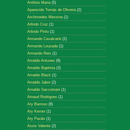
Antônio Maria
(5)
Aparecido Tomás de Oliveira
(2)
Archimedes Messina
(1)
Arlindo Cruz
(1)
Arlindo Pinto
(1)
Armando Cavalcanti
(2)
Armando Louzada
(1)
Armando Reis
(1)
Arnaldo Antunes
(9)
Arnaldo Baptista
(3)
Arnaldo Black
(1)
Arnaldo Jabor
(2)
Arnaldo Saccomani
(1)
Arnaud Rodrigues
(1)
Ary Barroso
(8)
Ary Kerner
(1)
Ary Pavão
(1)
Assis Valente
(2)