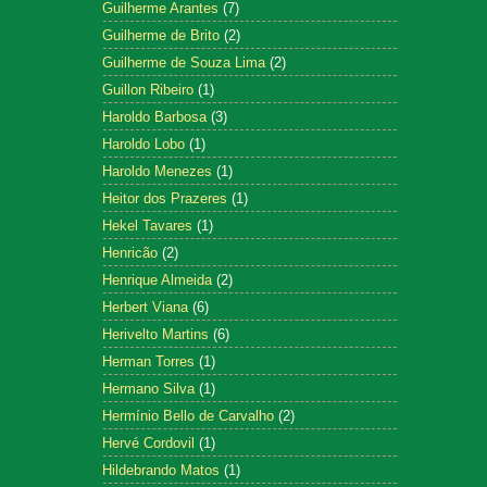
Guilherme Arantes
(7)
Guilherme de Brito
(2)
Guilherme de Souza Lima
(2)
Guillon Ribeiro
(1)
Haroldo Barbosa
(3)
Haroldo Lobo
(1)
Haroldo Menezes
(1)
Heitor dos Prazeres
(1)
Hekel Tavares
(1)
Henricão
(2)
Henrique Almeida
(2)
Herbert Viana
(6)
Herivelto Martins
(6)
Herman Torres
(1)
Hermano Silva
(1)
Hermínio Bello de Carvalho
(2)
Hervé Cordovil
(1)
Hildebrando Matos
(1)