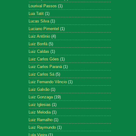
Lourival Passos
(1)
Lua Tatit
(1)
Lucas Silva
(1)
Luciano Pimentel
(1)
Luiz Antônio
(4)
Luiz Bonfá
(5)
Luiz Caldas
(1)
Luiz Carlos Góes
(1)
Luiz Carlos Paraná
(1)
Luiz Carlos Sá
(5)
Luiz Fernando Vêncio
(1)
Luiz Galvão
(1)
Luiz Gonzaga
(19)
Luiz Iglesias
(1)
Luiz Melodia
(1)
Luiz Ramalho
(1)
Luiz Raymundo
(1)
Lula Vieira
(1)