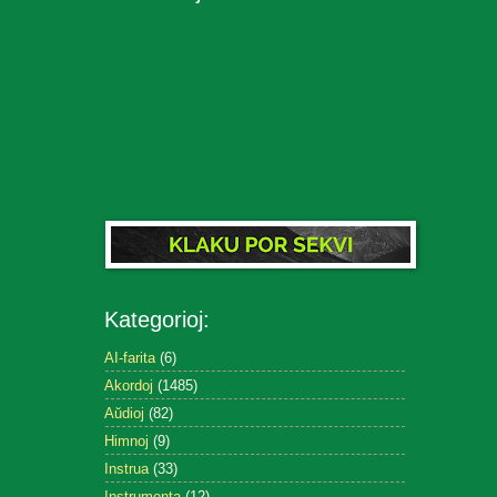
Kategorioj:
AI-farita
(6)
Akordoj
(1485)
Aŭdioj
(82)
Himnoj
(9)
Instrua
(33)
Instrumenta
(12)