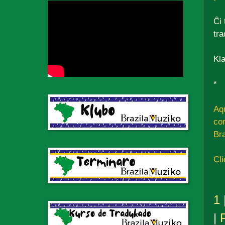
Ĉi 
tra
Kla
*
Aq
co
Br
Cli
1
|