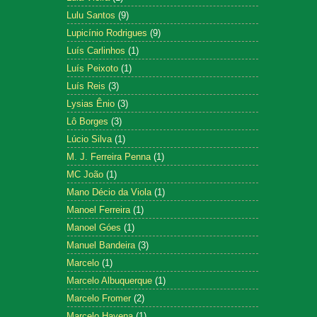
Lulu Santos
(9)
Lupicínio Rodrigues
(9)
Luís Carlinhos
(1)
Luís Peixoto
(1)
Luís Reis
(3)
Lysias Ênio
(3)
Lô Borges
(3)
Lúcio Silva
(1)
M. J. Ferreira Penna
(1)
MC João
(1)
Mano Décio da Viola
(1)
Manoel Ferreira
(1)
Manoel Góes
(1)
Manuel Bandeira
(3)
Marcelo
(1)
Marcelo Albuquerque
(1)
Marcelo Fromer
(2)
Marcelo Hayena
(1)