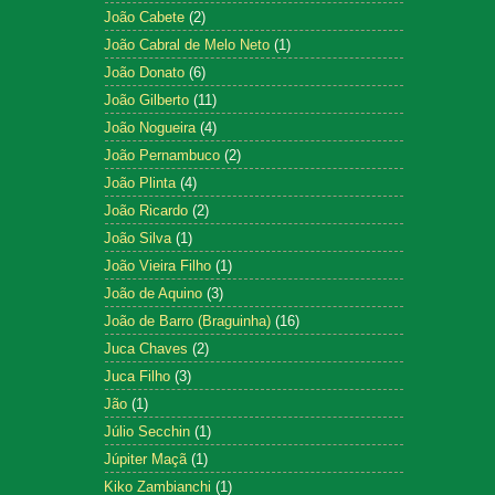
João Cabete
(2)
João Cabral de Melo Neto
(1)
João Donato
(6)
João Gilberto
(11)
João Nogueira
(4)
João Pernambuco
(2)
João Plinta
(4)
João Ricardo
(2)
João Silva
(1)
João Vieira Filho
(1)
João de Aquino
(3)
João de Barro (Braguinha)
(16)
Juca Chaves
(2)
Juca Filho
(3)
Jão
(1)
Júlio Secchin
(1)
Júpiter Maçã
(1)
Kiko Zambianchi
(1)