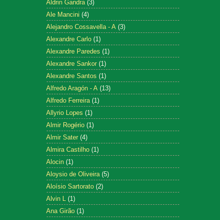
Aldrin Gandra
(3)
Ale Mancini
(4)
Alejandro Cossavella - A
(3)
Alexandre Carlo
(1)
Alexandre Paredes
(1)
Alexandre Sankor
(1)
Alexandre Santos
(1)
Alfredo Aragón - A
(13)
Alfredo Ferreira
(1)
Allyrio Lopes
(1)
Almir Rogério
(1)
Almir Sater
(4)
Almira Castilho
(1)
Alocin
(1)
Aloysio de Oliveira
(5)
Aloísio Sartorato
(2)
Alvin L
(1)
Ana Girão
(1)