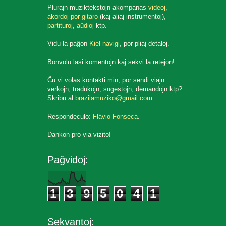
Plurajn muziktekstojn akompanas
videoj
,
akordoj por gitaro
(kaj aliaj instrumentoj),
partituroj
,
aŭdioj
ktp.
Vidu la paĝon
Kiel navigi
, por pliaj detaloj.
Bonvolu lasi komentojn kaj sekvi la retejon!
Ĉu vi volas kontakti min, por sendi viajn
verkojn, tradukojn, sugestojn, demandojn ktp?
Skribu al
brazilamuziko@gmail.com
.
Respondeculo:
Flávio Fonseca
.
Dankon pro via vizito!
Paĝvidoj:
1
3
9
5
0
4
1
Sekvantoj: