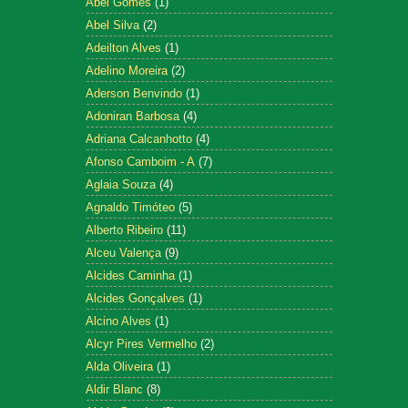
Abel Gomes
(1)
Abel Silva
(2)
Adeilton Alves
(1)
Adelino Moreira
(2)
Aderson Benvindo
(1)
Adoniran Barbosa
(4)
Adriana Calcanhotto
(4)
Afonso Camboim - A
(7)
Aglaia Souza
(4)
Agnaldo Timóteo
(5)
Alberto Ribeiro
(11)
Alceu Valença
(9)
Alcides Caminha
(1)
Alcides Gonçalves
(1)
Alcino Alves
(1)
Alcyr Pires Vermelho
(2)
Alda Oliveira
(1)
Aldir Blanc
(8)