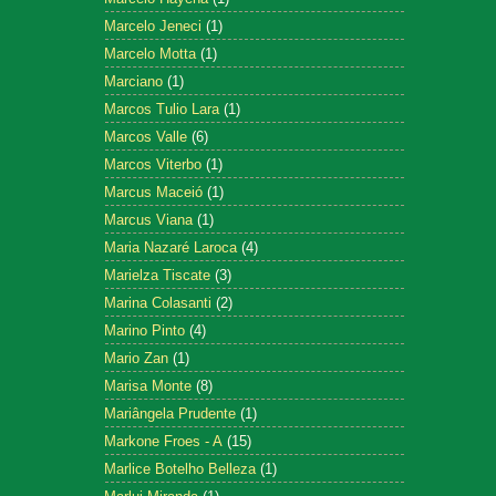
Marcelo Jeneci
(1)
Marcelo Motta
(1)
Marciano
(1)
Marcos Tulio Lara
(1)
Marcos Valle
(6)
Marcos Viterbo
(1)
Marcus Maceió
(1)
Marcus Viana
(1)
Maria Nazaré Laroca
(4)
Marielza Tiscate
(3)
Marina Colasanti
(2)
Marino Pinto
(4)
Mario Zan
(1)
Marisa Monte
(8)
Mariângela Prudente
(1)
Markone Froes - A
(15)
Marlice Botelho Belleza
(1)