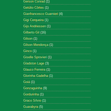
Gerson Conrad
(1)
Getúlio Côrtes
(1)
Gianfrancesco Guarnieri
(4)
Gigi Cerqueira
(1)
Gijs Andriessen
(1)
Gilberto Gil
(16)
Gilson
(1)
Gilson Mendonça
(1)
Ginco
(1)
Giselle Sprovieri
(1)
Gladston Lage
(3)
Glauco Ferreira
(1)
Glorinha Gadelha
(1)
Goiá
(1)
Gonzaguinha
(9)
Gordurinha
(1)
Graco Sílvio
(1)
Guarabyra
(5)