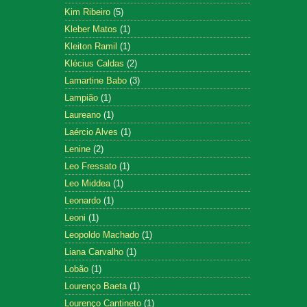
Kim Ribeiro
(5)
Kleber Matos
(1)
Kleiton Ramil
(1)
Klécius Caldas
(2)
Lamartine Babo
(3)
Lampião
(1)
Laureano
(1)
Laércio Alves
(1)
Lenine
(2)
Leo Fressato
(1)
Leo Middea
(1)
Leonardo
(1)
Leoni
(1)
Leopoldo Machado
(1)
Liana Carvalho
(1)
Lobão
(1)
Lourenço Baeta
(1)
Lourenço Cantineto
(1)