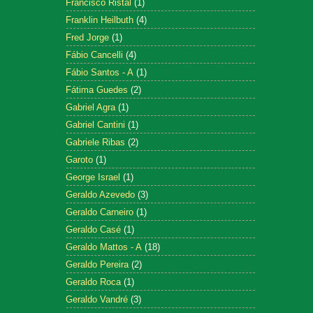
Francisco Ristal
(1)
Franklin Heilbuth
(4)
Fred Jorge
(1)
Fábio Cancelli
(4)
Fábio Santos - A
(1)
Fátima Guedes
(2)
Gabriel Agra
(1)
Gabriel Cantini
(1)
Gabriele Ribas
(2)
Garoto
(1)
George Israel
(1)
Geraldo Azevedo
(3)
Geraldo Carneiro
(1)
Geraldo Casé
(1)
Geraldo Mattos - A
(18)
Geraldo Pereira
(2)
Geraldo Roca
(1)
Geraldo Vandré
(3)