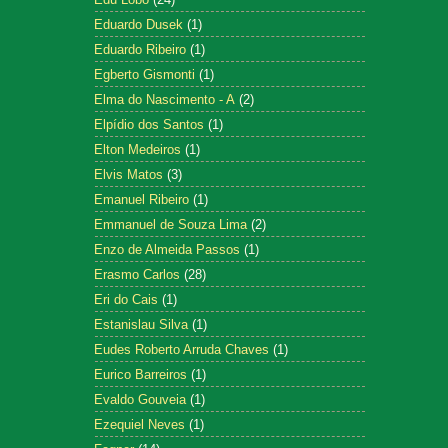
Eduardo Dusek
(1)
Eduardo Ribeiro
(1)
Egberto Gismonti
(1)
Elma do Nascimento - A
(2)
Elpídio dos Santos
(1)
Elton Medeiros
(1)
Elvis Matos
(3)
Emanuel Ribeiro
(1)
Emmanuel de Souza Lima
(2)
Enzo de Almeida Passos
(1)
Erasmo Carlos
(28)
Eri do Cais
(1)
Estanislau Silva
(1)
Eudes Roberto Arruda Chaves
(1)
Eurico Barreiros
(1)
Evaldo Gouveia
(1)
Ezequiel Neves
(1)