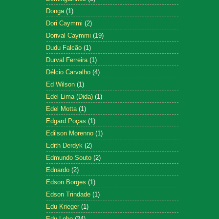
Donga
(1)
Dori Caymmi
(2)
Dorival Caymmi
(19)
Dudu Falcão
(1)
Durval Ferreira
(1)
Délcio Carvalho
(4)
Ed Wilson
(1)
Edel Lima (Dida)
(1)
Edel Motta
(1)
Edgard Poças
(1)
Edilson Morenno
(1)
Edith Derdyk
(2)
Edmundo Souto
(2)
Ednardo
(2)
Edson Borges
(1)
Edson Trindade
(1)
Edu Krieger
(1)
Edu Lobo
(24)