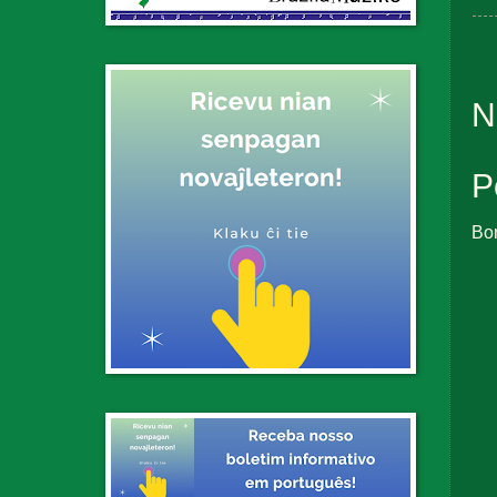
N
P
Bo