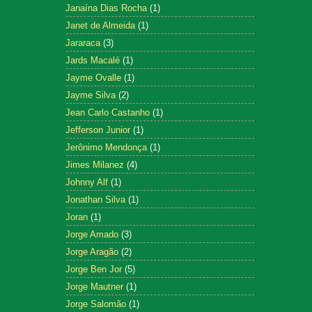
Janaína Dias Rocha
(1)
Janet de Almeida
(1)
Jararaca
(3)
Jards Macalé
(1)
Jayme Ovalle
(1)
Jayme Silva
(2)
Jean Carlo Castanho
(1)
Jefferson Junior
(1)
Jerônimo Mendonça
(1)
Jimes Milanez
(4)
Johnny Alf
(1)
Jonathan Silva
(1)
Joran
(1)
Jorge Amado
(3)
Jorge Aragão
(2)
Jorge Ben Jor
(5)
Jorge Mautner
(1)
Jorge Salomão
(1)