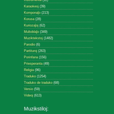
Karaokeoj
(39)
Komponaĵo
(213)
Korusa
(28)
Kuriozaĵoj
(62)
Multoblaĵo
(349)
Muziktekstoj
(1482)
Parodio
(6)
Partituroj
(263)
Porinfana
(156)
Priesperanta
(49)
Religia
(96)
Traduko
(1254)
Traduko de traduko
(68)
Versio
(59)
Videoj
(613)
Muzikstiloj: