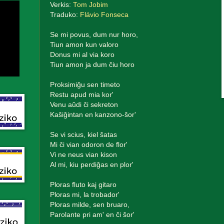
Verkis:
Tom Jobim
Traduko:
Flávio Fonseca
Se mi povus, dum nur horo,
Tiun amon kun valoro
Donus mi al via koro
Tiun amon ja dum ĉiu horo
Proksimiĝu sen timeto
Restu apud mia kor'
Venu aŭdi ĉi sekreton
Kaŝiĝintan en kanzono-ŝor'
Se vi scius, kiel ŝatas
Mi ĉi vian odoron de flor'
Vi ne neus vian kison
Al mi, kiu perdiĝas en plor'
Ploras fluto kaj gitaro
Ploras mi, la trobador'
Ploras milde, sen bruaro,
Parolante pri am' en ĉi ŝor'