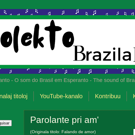
anto - O som do Brasil em Esperanto - The sound of Braz
nalaj titoloj
YouTube-kanalo
Kontribuu
Parolante pri am'
(Originala titolo: Falando de amor)