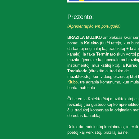
Prezento:
(Apresentação em português)
BRAZILA MUZIKO
ampleksas kvar ser
nome: la
Kolekto
(tiu ĉi retejo, kun bun
da kantoj originalaj kaj tradukitaj + la J
kanalo), la faka
Terminaro
(kun vortoj p
muziko ĝenerale kaj speciale pri brazilaj
instrumentoj, muzikstiloj ktp), la
Kurso 
Tradukado
(direktita al traduko de
muziktekstoj, kun videoj, ekzercoj ktp) k
Klubo
, tre agrabla komunumo, kun mult
bunta materialo.
Ĉi-tie en la Kolekto ĉiuj muziktekstoj es
reviziitaj (laŭ ĝusteco kaj komprenebleco
ĉiuj tradukoj konservas la originalan met
do estas kanteblaj.
Dekoj da tradukistoj kunlaboras, inter ili
poetoj kaj verkistoj, brazilaj aŭ ne.