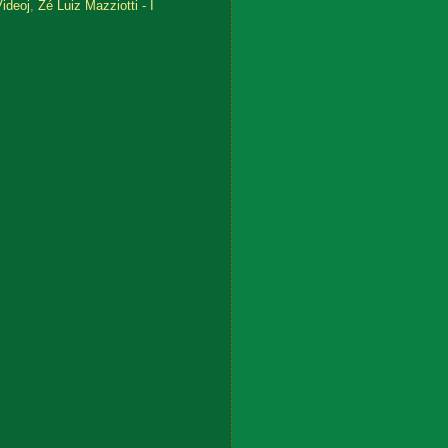
ideoj
,
Zé Luiz Mazziotti - I