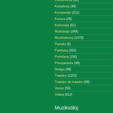
Karaokeoj
(39)
Komponaĵo
(211)
Korusa
(28)
Kuriozaĵoj
(61)
Multoblaĵo
(349)
Muziktekstoj
(1479)
Parodio
(6)
Partituroj
(262)
Porinfana
(156)
Priesperanta
(48)
Religia
(96)
Traduko
(1253)
Traduko de traduko
(68)
Versio
(59)
Videoj
(612)
Muzikstiloj: