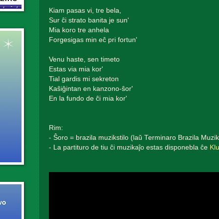
Kiam pasas vi, tre bela,
Sur ĉi strato banita je sun'
Mia koro tre anhela
Forgesigas min eĉ pri fortun'
Venu haste, sen timeto
Estas via mia kor'
Tial gardis mi sekreton
Kaŝiĝintan en kanzono-ŝor'
En la fundo de ĉi mia kor'
Rim:
- Ŝoro = brazila muzikstilo (laŭ Terminaro Brazila Muzik
- La partituro de tiu ĉi muzikaĵo estas disponebla ĉe
Kl