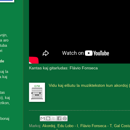
vojn,
ta aro
utuba
ri
de
Kantas kaj gitarludas: Flávio Fonseca
aj la
a kaj
Vidu kaj elŝutu la muziktekston kun akordoj 
tas
), kaj
rikon,
 bonaj
Markoj:
Akordoj
,
Edu Lobo - I
,
Flávio Fonseca - T
,
Gal Costa