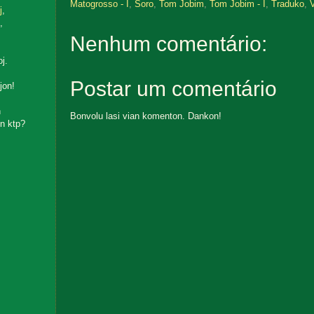
Matogrosso - I
,
Ŝoro
,
Tom Jobim
,
Tom Jobim - I
,
Traduko
,
V
j
,
,
Nenhum comentário:
oj.
Postar um comentário
jon!
n
Bonvolu lasi vian komenton. Dankon!
n ktp?