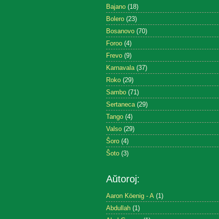
Bajano
(18)
Bolero
(23)
Bosanovo
(70)
Foroo
(4)
Frevo
(9)
Karnavala
(37)
Roko
(29)
Sambo
(71)
Sertaneca
(29)
Tango
(4)
Valso
(29)
Ŝoro
(4)
Ŝoto
(3)
Aŭtoroj:
Aaron Köenig - A
(1)
Abdullah
(1)