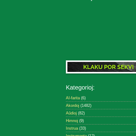
Kategorioj:
AI-farita
(6)
Akordoj
(1482)
Aŭdioj
(82)
Himnoj
(9)
Instrua
(33)
Instrumenta
(12)