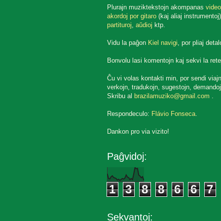
Plurajn muziktekstojn akompanas
video
akordoj por gitaro
(kaj aliaj instrumentoj)
partituroj
,
aŭdioj
ktp.
Vidu la paĝon
Kiel navigi
, por pliaj detal
Bonvolu lasi komentojn kaj sekvi la rete
Ĉu vi volas kontakti min, por sendi viaj
verkojn, tradukojn, sugestojn, demandoj
Skribu al
brazilamuziko@gmail.com
.
Respondeculo:
Flávio Fonseca
.
Dankon pro via vizito!
Paĝvidoj:
1
3
8
8
6
6
7
Sekvantoj: