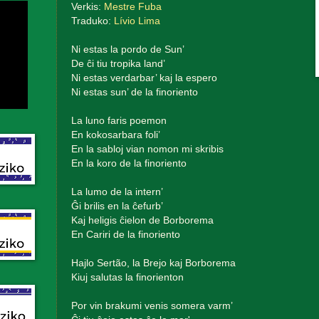
Verkis:
Mestre Fuba
Traduko:
Lívio Lima
Ni estas la pordo de Sun’
De ĉi tiu tropika land’
Ni estas verdarbar’ kaj la espero
Ni estas sun’ de la finoriento
La luno faris poemon
En kokosarbara foli’
En la sabloj vian nomon mi skribis
En la koro de la finoriento
La lumo de la intern’
Ĝi brilis en la ĉefurb’
Kaj heligis ĉielon de Borborema
En Cariri de la finoriento
Hajlo Sertão, la Brejo kaj Borborema
Kiuj salutas la finorienton
Por vin brakumi venis somera varm’