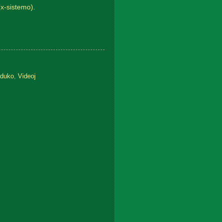
(x-sistemo).
aduko
,
Videoj