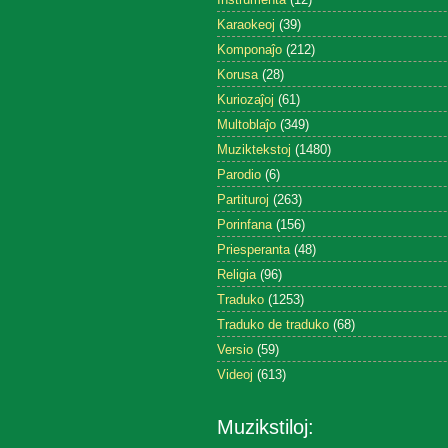
Karaokeoj
(39)
Komponaĵo
(212)
Korusa
(28)
Kuriozaĵoj
(61)
Multoblaĵo
(349)
Muziktekstoj
(1480)
Parodio
(6)
Partituroj
(263)
Porinfana
(156)
Priesperanta
(48)
Religia
(96)
Traduko
(1253)
Traduko de traduko
(68)
Versio
(59)
Videoj
(613)
Muzikstiloj: