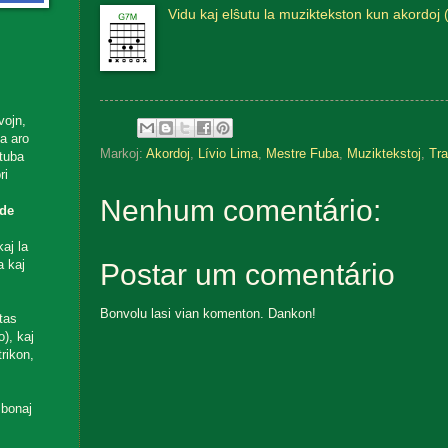
Vidu kaj elŝutu la muziktekston kun akordoj 
vojn,
ta aro
Markoj:
Akordoj
,
Lívio Lima
,
Mestre Fuba
,
Muziktekstoj
,
Tr
utuba
ri
Nenhum comentário:
de
aj la
a kaj
Postar um comentário
Bonvolu lasi vian komenton. Dankon!
tas
), kaj
rikon,
 bonaj