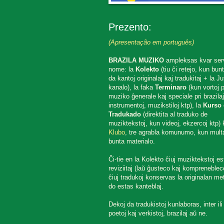
Prezento:
(Apresentação em português)
BRAZILA MUZIKO
ampleksas kvar ser
nome: la
Kolekto
(tiu ĉi retejo, kun bun
da kantoj originalaj kaj tradukitaj + la J
kanalo), la faka
Terminaro
(kun vortoj p
muziko ĝenerale kaj speciale pri brazilaj
instrumentoj, muzikstiloj ktp), la
Kurso 
Tradukado
(direktita al traduko de
muziktekstoj, kun videoj, ekzercoj ktp) k
Klubo
, tre agrabla komunumo, kun mult
bunta materialo.
Ĉi-tie en la Kolekto ĉiuj muziktekstoj es
reviziitaj (laŭ ĝusteco kaj komprenebleco
ĉiuj tradukoj konservas la originalan met
do estas kanteblaj.
Dekoj da tradukistoj kunlaboras, inter ili
poetoj kaj verkistoj, brazilaj aŭ ne.