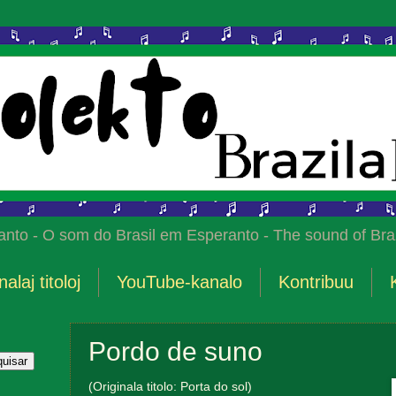
anto - O som do Brasil em Esperanto - The sound of Braz
nalaj titoloj
YouTube-kanalo
Kontribuu
Pordo de suno
(Originala titolo: Porta do sol)