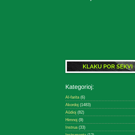
Kategorioj:
AI-farita
(6)
Akordoj
(1483)
Aŭdioj
(82)
Himnoj
(9)
Instrua
(33)
Instrumenta
(12)