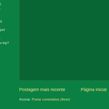
j
,
,
oj.
jon!
n
n ktp?
Postagem mais recente
Página inicial
Assinar:
Postar comentários (Atom)