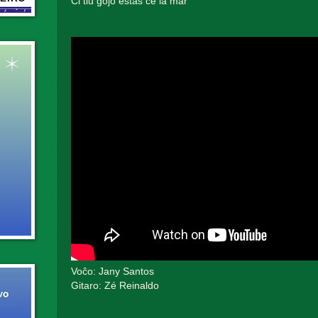
Ĉi tiu ĝojo estas ĉe la mar'
Voĉo: Jany Santos
Gitaro: Zé Reinaldo