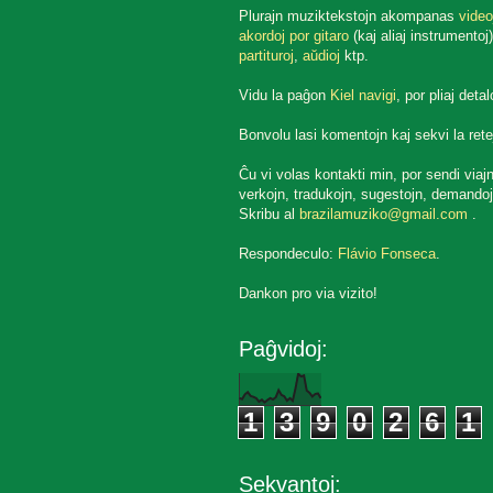
Plurajn muziktekstojn akompanas
video
akordoj por gitaro
(kaj aliaj instrumentoj)
partituroj
,
aŭdioj
ktp.
Vidu la paĝon
Kiel navigi
, por pliaj detal
Bonvolu lasi komentojn kaj sekvi la rete
Ĉu vi volas kontakti min, por sendi viaj
verkojn, tradukojn, sugestojn, demandoj
Skribu al
brazilamuziko@gmail.com
.
Respondeculo:
Flávio Fonseca
.
Dankon pro via vizito!
Paĝvidoj:
1
3
9
0
2
6
1
Sekvantoj: