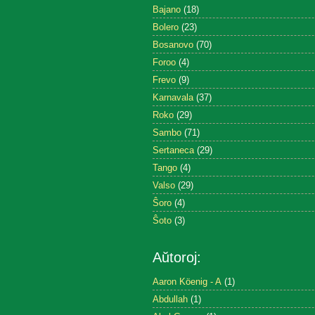
Bajano
(18)
Bolero
(23)
Bosanovo
(70)
Foroo
(4)
Frevo
(9)
Karnavala
(37)
Roko
(29)
Sambo
(71)
Sertaneca
(29)
Tango
(4)
Valso
(29)
Ŝoro
(4)
Ŝoto
(3)
Aŭtoroj:
Aaron Köenig - A
(1)
Abdullah
(1)