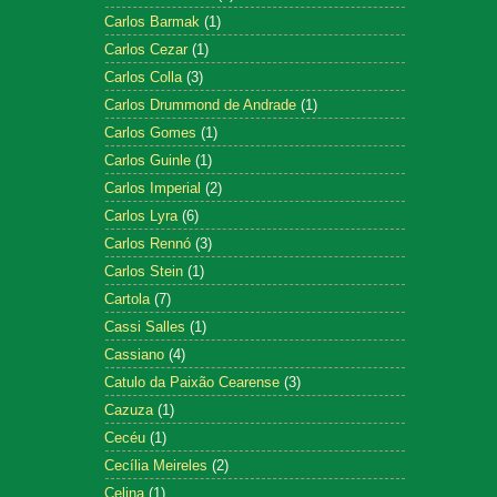
Carlos Barmak
(1)
Carlos Cezar
(1)
Carlos Colla
(3)
Carlos Drummond de Andrade
(1)
Carlos Gomes
(1)
Carlos Guinle
(1)
Carlos Imperial
(2)
Carlos Lyra
(6)
Carlos Rennó
(3)
Carlos Stein
(1)
Cartola
(7)
Cassi Salles
(1)
Cassiano
(4)
Catulo da Paixão Cearense
(3)
Cazuza
(1)
Cecéu
(1)
Cecília Meireles
(2)
Celina
(1)