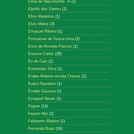
Elma do Nascimento - A
(2)
Elpídio dos Santos
(1)
Elton Medeiros
(1)
Elvis Matos
(3)
Emanuel Ribeiro
(1)
Emmanuel de Souza Lima
(2)
Enzo de Almeida Passos
(1)
Erasmo Carlos
(28)
Eri do Cais
(1)
Estanislau Silva
(1)
Eudes Roberto Arruda Chaves
(1)
Eurico Barreiros
(1)
Evaldo Gouveia
(1)
Ezequiel Neves
(1)
Fagner
(14)
Fausto Nilo
(2)
Felisberto Martins
(1)
Fernando Brant
(16)