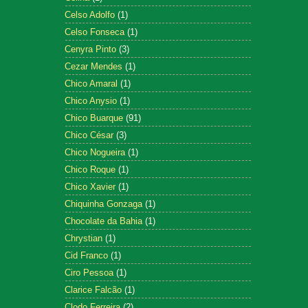
Celso Adolfo
(1)
Celso Fonseca
(1)
Cenyra Pinto
(3)
Cezar Mendes
(1)
Chico Amaral
(1)
Chico Anysio
(1)
Chico Buarque
(91)
Chico César
(3)
Chico Nogueira
(1)
Chico Roque
(1)
Chico Xavier
(1)
Chiquinha Gonzaga
(1)
Chocolate da Bahia
(1)
Chrystian
(1)
Cid Franco
(1)
Ciro Pessoa
(1)
Clarice Falcão
(1)
Clodo Ferreira
(2)