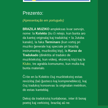
Prezento:
(Apresentação em português)
BRAZILA MUZIKO
ampleksas kvar servojn,
nome: la
Kolekto
(tiu ĉi retejo, kun bunta aro
da kantoj originalaj kaj tradukitaj + la Jutuba
kanalo), la faka
Terminaro
(kun vortoj pri
muziko ĝenerale kaj speciale pri brazilaj
instrumentoj, muzikstiloj ktp), la
Kurso de
Tradukado
(direktita al traduko de
muziktekstoj, kun videoj, ekzercoj ktp) kaj la
Klubo
, tre agrabla komunumo, kun multa kaj
bunta materialo.
Ĉi-tie en la Kolekto ĉiuj muziktekstoj estas
reviziitaj (laŭ ĝusteco kaj komprenebleco), kaj
ĉiuj tradukoj konservas la originalan metrikon,
do estas kanteblaj.
Dekoj da tradukistoj kunlaboras, inter ili bonaj
poetoj kaj verkistoj, brazilaj aŭ ne.