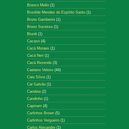
Branco Mello
(1)
Brunilde Mendes do Espírito Santo
(1)
Bruno Gamberini
(1)
Bruno Sucesso
(1)
Brunê
(1)
Cacaso
(4)
Cacá Moraes
(1)
Cacá Neri
(1)
Cacá Rezende
(3)
Caetano Veloso
(44)
Caio Sílvio
(1)
Cal Galvão
(1)
Candeia
(2)
Candinho
(1)
Capinam
(4)
Carlinhos Brown
(5)
Carlinhos Vergueiro
(1)
Carlos Alexandre
(1)