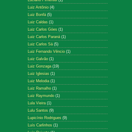
Luiz Antônio
(4)
Luiz Bonfá
(5)
Luiz Caldas
(1)
Luiz Carlos Góes
(1)
Luiz Carlos Paraná
(1)
Luiz Carlos Sá
(5)
Luiz Fernando Vêncio
(1)
Luiz Galvão
(1)
Luiz Gonzaga
(19)
Luiz Iglesias
(1)
Luiz Melodia
(1)
Luiz Ramalho
(1)
Luiz Raymundo
(1)
Lula Vieira
(1)
Lulu Santos
(9)
Lupicínio Rodrigues
(9)
Luís Carlinhos
(1)