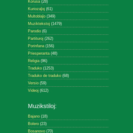
Korusa
(28)
Kuriozaĵoj
(61)
Multoblaĵo
(349)
Muziktekstoj
(1479)
Parodio
(6)
Partituroj
(262)
Porinfana
(156)
Priesperanta
(48)
Religia
(96)
Traduko
(1253)
Traduko de traduko
(68)
Versio
(59)
Videoj
(612)
Muzikstiloj:
Bajano
(18)
Bolero
(23)
Bosanovo
(70)