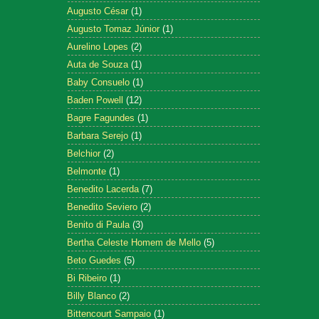
Augusto César
(1)
Augusto Tomaz Júnior
(1)
Aurelino Lopes
(2)
Auta de Souza
(1)
Baby Consuelo
(1)
Baden Powell
(12)
Bagre Fagundes
(1)
Barbara Serejo
(1)
Belchior
(2)
Belmonte
(1)
Benedito Lacerda
(7)
Benedito Seviero
(2)
Benito di Paula
(3)
Bertha Celeste Homem de Mello
(5)
Beto Guedes
(5)
Bi Ribeiro
(1)
Billy Blanco
(2)
Bittencourt Sampaio
(1)