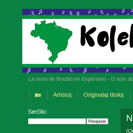
La sono de Brazilo en Esperanto - O som do
🏡
Artistoj
Originalaj titoloj
Serĉilo:
N
(O