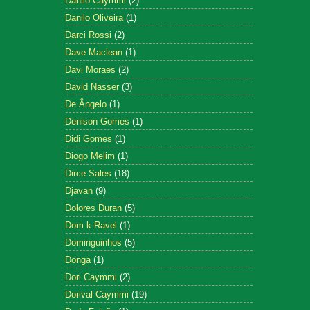
Danilo Caymmi
(2)
Danilo Oliveira
(1)
Darci Rossi
(2)
Dave Maclean
(1)
Davi Moraes
(2)
David Nasser
(3)
De Ângelo
(1)
Denison Gomes
(1)
Didi Gomes
(1)
Diogo Melim
(1)
Dirce Sales
(18)
Djavan
(9)
Dolores Duran
(5)
Dom k Ravel
(1)
Dominguinhos
(5)
Donga
(1)
Dori Caymmi
(2)
Dorival Caymmi
(19)