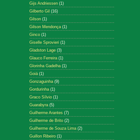
Gijs Andriessen
(1)
Gilberto Gil
(16)
Gilson
(1)
Gilson Mendonça
(1)
Ginco
(1)
Giselle Sprovieri
(1)
Gladston Lage
(3)
Glauco Ferreira
(1)
Glorinha Gadelha
(1)
Goiá
(1)
Gonzaguinha
(9)
Gordurinha
(1)
Graco Sílvio
(1)
Guarabyra
(5)
Guilherme Arantes
(7)
Guilherme de Brito
(2)
Guilherme de Souza Lima
(2)
Guillon Ribeiro
(1)