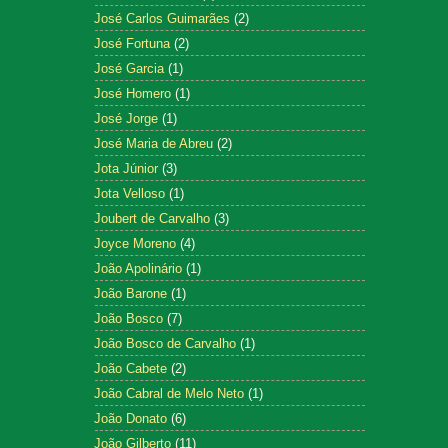
José Carlos Guimarães
(2)
José Fortuna
(2)
José Garcia
(1)
José Homero
(1)
José Jorge
(1)
José Maria de Abreu
(2)
Jota Júnior
(3)
Jota Velloso
(1)
Joubert de Carvalho
(3)
Joyce Moreno
(4)
João Apolinário
(1)
João Barone
(1)
João Bosco
(7)
João Bosco de Carvalho
(1)
João Cabete
(2)
João Cabral de Melo Neto
(1)
João Donato
(6)
João Gilberto
(11)