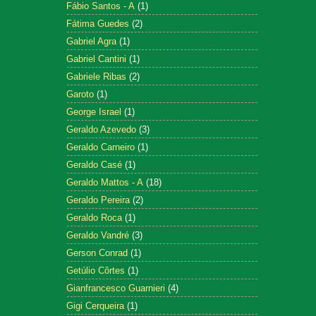
Fábio Santos - A
(1)
Fátima Guedes
(2)
Gabriel Agra
(1)
Gabriel Cantini
(1)
Gabriele Ribas
(2)
Garoto
(1)
George Israel
(1)
Geraldo Azevedo
(3)
Geraldo Carneiro
(1)
Geraldo Casé
(1)
Geraldo Mattos - A
(18)
Geraldo Pereira
(2)
Geraldo Roca
(1)
Geraldo Vandré
(3)
Gerson Conrad
(1)
Getúlio Côrtes
(1)
Gianfrancesco Guarnieri
(4)
Gigi Cerqueira
(1)