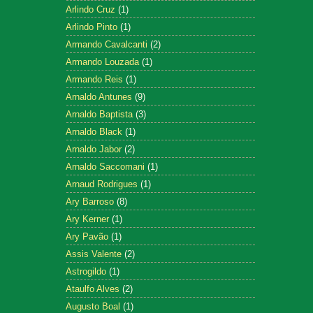
Arlindo Cruz
(1)
Arlindo Pinto
(1)
Armando Cavalcanti
(2)
Armando Louzada
(1)
Armando Reis
(1)
Arnaldo Antunes
(9)
Arnaldo Baptista
(3)
Arnaldo Black
(1)
Arnaldo Jabor
(2)
Arnaldo Saccomani
(1)
Arnaud Rodrigues
(1)
Ary Barroso
(8)
Ary Kerner
(1)
Ary Pavão
(1)
Assis Valente
(2)
Astrogildo
(1)
Ataulfo Alves
(2)
Augusto Boal
(1)