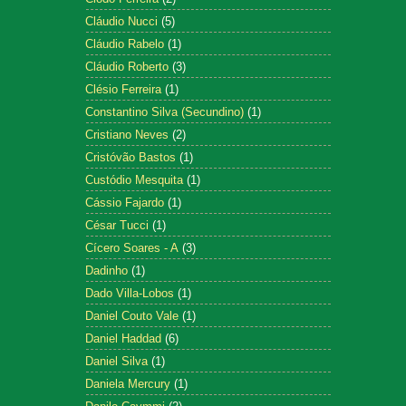
Cláudio Nucci
(5)
Cláudio Rabelo
(1)
Cláudio Roberto
(3)
Clésio Ferreira
(1)
Constantino Silva (Secundino)
(1)
Cristiano Neves
(2)
Cristóvão Bastos
(1)
Custódio Mesquita
(1)
Cássio Fajardo
(1)
César Tucci
(1)
Cícero Soares - A
(3)
Dadinho
(1)
Dado Villa-Lobos
(1)
Daniel Couto Vale
(1)
Daniel Haddad
(6)
Daniel Silva
(1)
Daniela Mercury
(1)