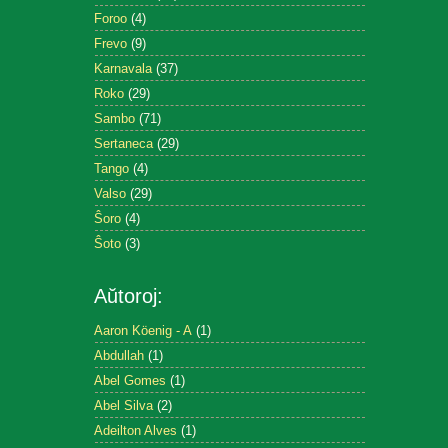
Foroo
(4)
Frevo
(9)
Karnavala
(37)
Roko
(29)
Sambo
(71)
Sertaneca
(29)
Tango
(4)
Valso
(29)
Ŝoro
(4)
Ŝoto
(3)
Aŭtoroj:
Aaron Köenig - A
(1)
Abdullah
(1)
Abel Gomes
(1)
Abel Silva
(2)
Adeilton Alves
(1)