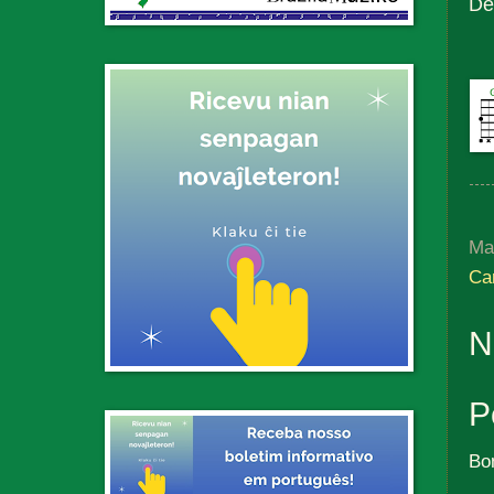
Ded
Ma
Ca
N
P
Bo