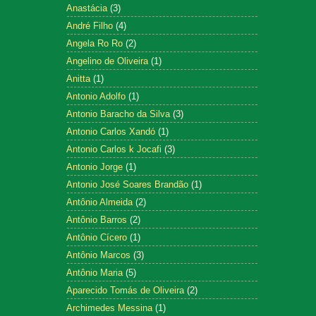
Anastácia
(3)
André Filho
(4)
Angela Ro Ro
(2)
Angelino de Oliveira
(1)
Anitta
(1)
Antonio Adolfo
(1)
Antonio Baracho da Silva
(3)
Antonio Carlos Xandó
(1)
Antonio Carlos k Jocafi
(3)
Antonio Jorge
(1)
Antonio José Soares Brandão
(1)
Antônio Almeida
(2)
Antônio Barros
(2)
Antônio Cícero
(1)
Antônio Marcos
(3)
Antônio Maria
(5)
Aparecido Tomás de Oliveira
(2)
Archimedes Messina
(1)