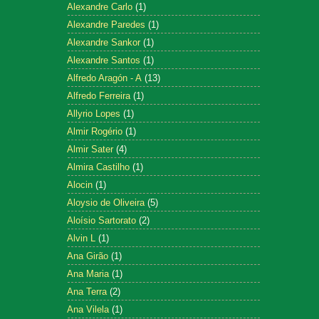
Alexandre Carlo
(1)
Alexandre Paredes
(1)
Alexandre Sankor
(1)
Alexandre Santos
(1)
Alfredo Aragón - A
(13)
Alfredo Ferreira
(1)
Allyrio Lopes
(1)
Almir Rogério
(1)
Almir Sater
(4)
Almira Castilho
(1)
Alocin
(1)
Aloysio de Oliveira
(5)
Aloísio Sartorato
(2)
Alvin L
(1)
Ana Girão
(1)
Ana Maria
(1)
Ana Terra
(2)
Ana Vilela
(1)