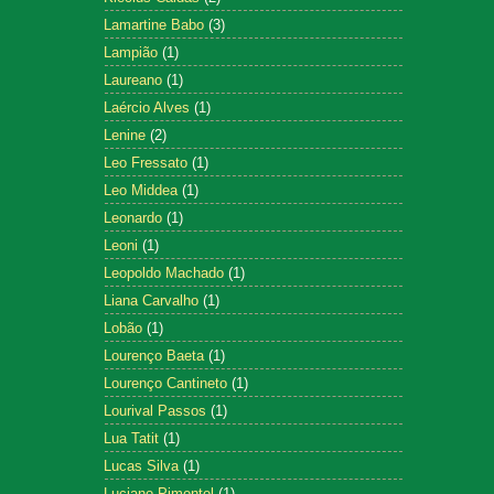
Lamartine Babo
(3)
Lampião
(1)
Laureano
(1)
Laércio Alves
(1)
Lenine
(2)
Leo Fressato
(1)
Leo Middea
(1)
Leonardo
(1)
Leoni
(1)
Leopoldo Machado
(1)
Liana Carvalho
(1)
Lobão
(1)
Lourenço Baeta
(1)
Lourenço Cantineto
(1)
Lourival Passos
(1)
Lua Tatit
(1)
Lucas Silva
(1)
Luciano Pimentel
(1)