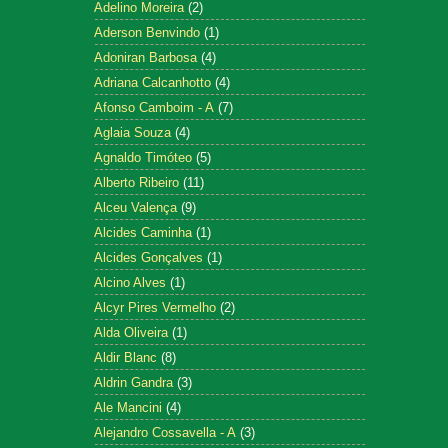
Adelino Moreira
(2)
Aderson Benvindo
(1)
Adoniran Barbosa
(4)
Adriana Calcanhotto
(4)
Afonso Camboim - A
(7)
Aglaia Souza
(4)
Agnaldo Timóteo
(5)
Alberto Ribeiro
(11)
Alceu Valença
(9)
Alcides Caminha
(1)
Alcides Gonçalves
(1)
Alcino Alves
(1)
Alcyr Pires Vermelho
(2)
Alda Oliveira
(1)
Aldir Blanc
(8)
Aldrin Gandra
(3)
Ale Mancini
(4)
Alejandro Cossavella - A
(3)