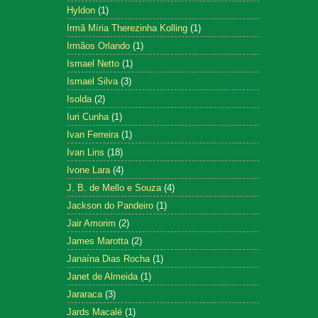
Hyldon
(1)
Irmã Míria Therezinha Kolling
(1)
Irmãos Orlando
(1)
Ismael Netto
(1)
Ismael Silva
(3)
Isolda
(2)
Iuri Cunha
(1)
Ivan Ferreira
(1)
Ivan Lins
(18)
Ivone Lara
(4)
J. B. de Mello e Souza
(4)
Jackson do Pandeiro
(1)
Jair Amorim
(2)
James Marotta
(2)
Janaína Dias Rocha
(1)
Janet de Almeida
(1)
Jararaca
(3)
Jards Macalé
(1)