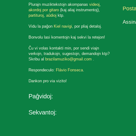
Plurajn muziktekstojn akompanas
videoj
,
Post
akordoj por gitaro
(kaj aliaj instrumentoj),
partituroj
,
aŭdioj
ktp.
Assin
Vidu la paĝon
Kiel navigi
, por pliaj detaloj.
Bonvolu lasi komentojn kaj sekvi la retejon!
Ĉu vi volas kontakti min, por sendi viajn
verkojn, tradukojn, sugestojn, demandojn ktp?
Skribu al
brazilamuziko@gmail.com
.
Respondeculo:
Flávio Fonseca
.
Dankon pro via vizito!
Paĝvidoj:
Sekvantoj: