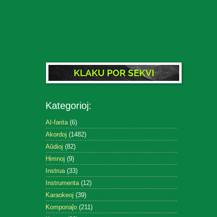
Kategorioj:
AI-farita
(6)
Akordoj
(1482)
Aŭdioj
(82)
Himnoj
(9)
Instrua
(33)
Instrumenta
(12)
Karaokeoj
(39)
Komponaĵo
(211)