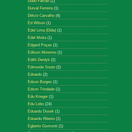
Dudu Falcão
(1)
Durval Ferreira
(1)
Délcio Carvalho
(4)
Ed Wilson
(1)
Edel Lima (Dida)
(1)
Edel Motta
(1)
Edgard Poças
(1)
Edilson Morenno
(1)
Edith Derdyk
(2)
Edmundo Souto
(2)
Ednardo
(2)
Edson Borges
(1)
Edson Trindade
(1)
Edu Krieger
(1)
Edu Lobo
(24)
Eduardo Dusek
(1)
Eduardo Ribeiro
(1)
Egberto Gismonti
(1)