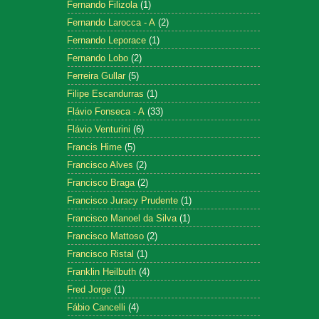
Fernando Filizola
(1)
Fernando Larocca - A
(2)
Fernando Leporace
(1)
Fernando Lobo
(2)
Ferreira Gullar
(5)
Filipe Escandurras
(1)
Flávio Fonseca - A
(33)
Flávio Venturini
(6)
Francis Hime
(5)
Francisco Alves
(2)
Francisco Braga
(2)
Francisco Juracy Prudente
(1)
Francisco Manoel da Silva
(1)
Francisco Mattoso
(2)
Francisco Ristal
(1)
Franklin Heilbuth
(4)
Fred Jorge
(1)
Fábio Cancelli
(4)