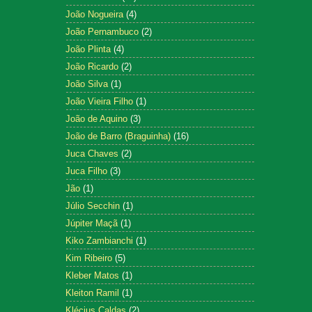
João Nogueira
(4)
João Pernambuco
(2)
João Plinta
(4)
João Ricardo
(2)
João Silva
(1)
João Vieira Filho
(1)
João de Aquino
(3)
João de Barro (Braguinha)
(16)
Juca Chaves
(2)
Juca Filho
(3)
Jão
(1)
Júlio Secchin
(1)
Júpiter Maçã
(1)
Kiko Zambianchi
(1)
Kim Ribeiro
(5)
Kleber Matos
(1)
Kleiton Ramil
(1)
Klécius Caldas
(2)