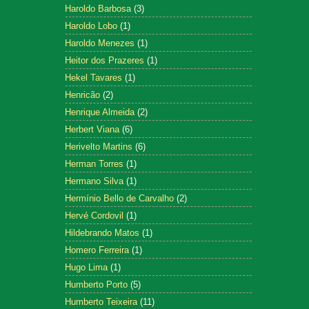
Haroldo Barbosa
(3)
Haroldo Lobo
(1)
Haroldo Menezes
(1)
Heitor dos Prazeres
(1)
Hekel Tavares
(1)
Henricão
(2)
Henrique Almeida
(2)
Herbert Viana
(6)
Herivelto Martins
(6)
Herman Torres
(1)
Hermano Silva
(1)
Hermínio Bello de Carvalho
(2)
Hervé Cordovil
(1)
Hildebrando Matos
(1)
Homero Ferreira
(1)
Hugo Lima
(1)
Humberto Porto
(5)
Humberto Teixeira
(11)