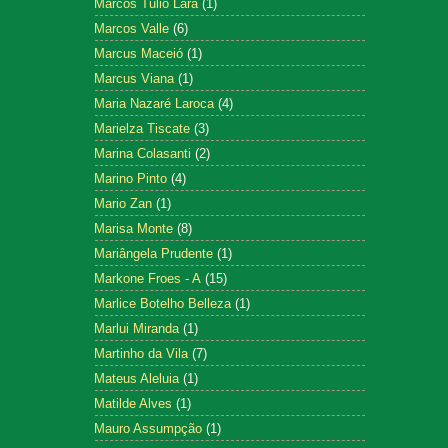
Marcos Tulio Lara
(1)
Marcos Valle
(6)
Marcus Maceió
(1)
Marcus Viana
(1)
Maria Nazaré Laroca
(4)
Marielza Tiscate
(3)
Marina Colasanti
(2)
Marino Pinto
(4)
Mario Zan
(1)
Marisa Monte
(8)
Mariângela Prudente
(1)
Markone Froes - A
(15)
Marlice Botelho Belleza
(1)
Marlui Miranda
(1)
Martinho da Vila
(7)
Mateus Aleluia
(1)
Matilde Alves
(1)
Mauro Assumpção
(1)