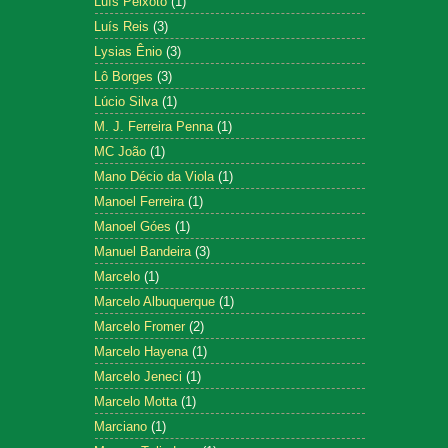
Luís Peixoto
(1)
Luís Reis
(3)
Lysias Ênio
(3)
Lô Borges
(3)
Lúcio Silva
(1)
M. J. Ferreira Penna
(1)
MC João
(1)
Mano Décio da Viola
(1)
Manoel Ferreira
(1)
Manoel Góes
(1)
Manuel Bandeira
(3)
Marcelo
(1)
Marcelo Albuquerque
(1)
Marcelo Fromer
(2)
Marcelo Hayena
(1)
Marcelo Jeneci
(1)
Marcelo Motta
(1)
Marciano
(1)