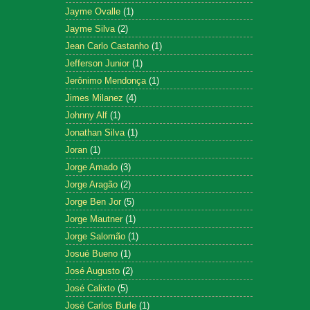
Jayme Ovalle
(1)
Jayme Silva
(2)
Jean Carlo Castanho
(1)
Jefferson Junior
(1)
Jerônimo Mendonça
(1)
Jimes Milanez
(4)
Johnny Alf
(1)
Jonathan Silva
(1)
Joran
(1)
Jorge Amado
(3)
Jorge Aragão
(2)
Jorge Ben Jor
(5)
Jorge Mautner
(1)
Jorge Salomão
(1)
Josué Bueno
(1)
José Augusto
(2)
José Calixto
(5)
José Carlos Burle
(1)