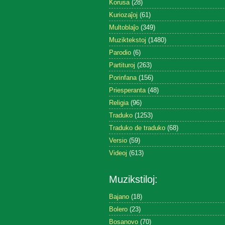
Korusa
(28)
Kuriozaĵoj
(61)
Multoblaĵo
(349)
Muziktekstoj
(1480)
Parodio
(6)
Partituroj
(263)
Porinfana
(156)
Priesperanta
(48)
Religia
(96)
Traduko
(1253)
Traduko de traduko
(68)
Versio
(59)
Videoj
(613)
Muzikstiloj:
Bajano
(18)
Bolero
(23)
Bosanovo
(70)