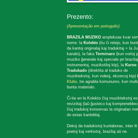
Prezento:
(Apresentação em português)
BRAZILA MUZIKO
ampleksas kvar ser
nome: la
Kolekto
(tiu ĉi retejo, kun bun
da kantoj originalaj kaj tradukitaj + la J
kanalo), la faka
Terminaro
(kun vortoj p
muziko ĝenerale kaj speciale pri brazilaj
instrumentoj, muzikstiloj ktp), la
Kurso 
Tradukado
(direktita al traduko de
muziktekstoj, kun videoj, ekzercoj ktp) k
Klubo
, tre agrabla komunumo, kun mult
bunta materialo.
Ĉi-tie en la Kolekto ĉiuj muziktekstoj es
reviziitaj (laŭ ĝusteco kaj komprenebleco
ĉiuj tradukoj konservas la originalan met
do estas kanteblaj.
Dekoj da tradukistoj kunlaboras, inter ili
poetoj kaj verkistoj, brazilaj aŭ ne.