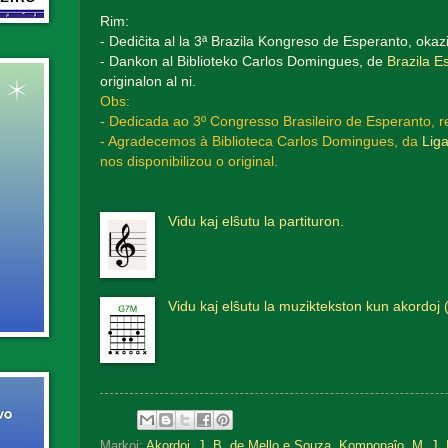
Rim:
- Dediĉita al la 3ª Brazila Kongreso de Esperanto, okaz
- Dankon al Biblioteko Carlos Domingues, de
Brazila E
originalon al ni.
Obs:
- Dedicada ao 3º Congresso Brasileiro de Esperanto, r
- Agradecemos à Biblioteca Carlos Domingues, da
Liga
nos disponibilizou o original.
Vidu kaj elŝutu la partituron.
Vidu kaj elŝutu la muziktekston kun akordoj 
Markoj:
Akordoj
,
J. B. de Mello e Souza
,
Komponaĵo
,
M. J. 