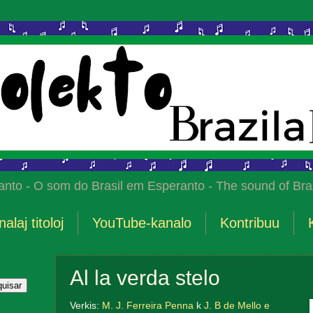
anto - O som do Brasil em Esperanto - The sound of Braz
nalaj titoloj
YouTube-kanalo
Kontribuu
Al la verda stelo
Verkis:
M. J. Ferreira Penna
k
J. B de Mello e