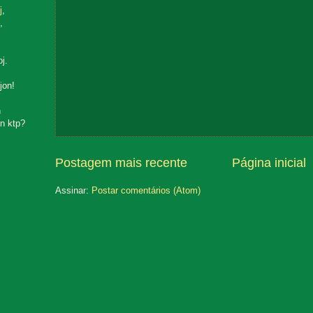
j
,
,
oj.
jon!
n
n ktp?
Postagem mais recente
Página inicial
Assinar:
Postar comentários (Atom)