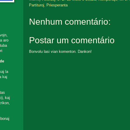
Partituroj
,
Priesperanta
Nenhum comentário:
vojn,
Postar um comentário
ta aro
utuba
ri
Bonvolu lasi vian komenton. Dankon!
de
aj la
a kaj
tas
), kaj
rikon,
 bonaj