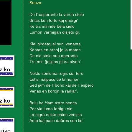
Souza
De l' esperanto la verda stelo
Brilas kun forto kaj energi'
Ke tra mirinde bela ĉielo
Lumon varmigan disĵetu ĝi.
Kiel birdetoj al sun' venanta
Kantas en arboj je la maten'
De nia stelo nun aperanta
Tre min ĝojigas glora alven'.
Nokto senluma regis sur tero
Estis malpaco ĉe la homar'
Sed jam de l' bono kaj de l' espero
Venas en korojn la radiar'.
Brilu ho ĉiam astro benita
Per via lumo fortigu nin
La nigra nokto estos venkita
Amo kaj paco daŭros sen fin'.