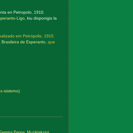
inta en Petropolo, 1910.
speranto-Ligo
, kiu disponigis la
ealizado em Petrópolis, 1910.
 Brasileira de Esperanto
, que
(x-sistemo).
Ferreira Penna
,
Muziktekstoj
,