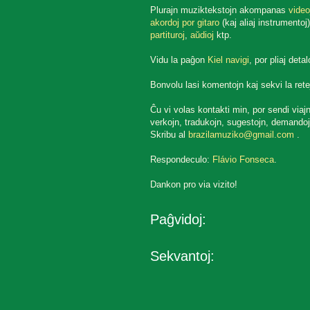
Plurajn muziktekstojn akompanas
video
akordoj por gitaro
(kaj aliaj instrumentoj)
partituroj
,
aŭdioj
ktp.
Vidu la paĝon
Kiel navigi
, por pliaj detal
Bonvolu lasi komentojn kaj sekvi la rete
Ĉu vi volas kontakti min, por sendi viaj
verkojn, tradukojn, sugestojn, demandoj
Skribu al
brazilamuziko@gmail.com
.
Respondeculo:
Flávio Fonseca
.
Dankon pro via vizito!
Paĝvidoj:
Sekvantoj: