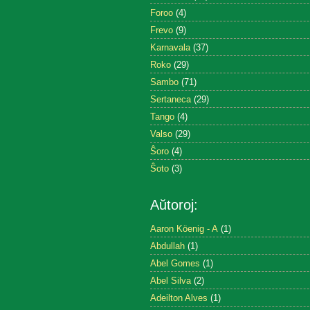
Foroo
(4)
Frevo
(9)
Karnavala
(37)
Roko
(29)
Sambo
(71)
Sertaneca
(29)
Tango
(4)
Valso
(29)
Ŝoro
(4)
Ŝoto
(3)
Aŭtoroj:
Aaron Köenig - A
(1)
Abdullah
(1)
Abel Gomes
(1)
Abel Silva
(2)
Adeilton Alves
(1)