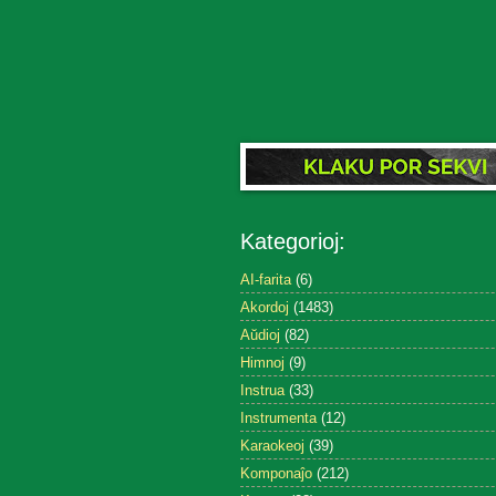
Kategorioj:
AI-farita
(6)
Akordoj
(1483)
Aŭdioj
(82)
Himnoj
(9)
Instrua
(33)
Instrumenta
(12)
Karaokeoj
(39)
Komponaĵo
(212)