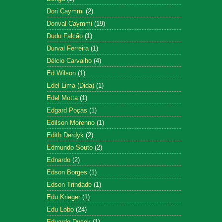
Dori Caymmi
(2)
Dorival Caymmi
(19)
Dudu Falcão
(1)
Durval Ferreira
(1)
Délcio Carvalho
(4)
Ed Wilson
(1)
Edel Lima (Dida)
(1)
Edel Motta
(1)
Edgard Poças
(1)
Edilson Morenno
(1)
Edith Derdyk
(2)
Edmundo Souto
(2)
Ednardo
(2)
Edson Borges
(1)
Edson Trindade
(1)
Edu Krieger
(1)
Edu Lobo
(24)
Eduardo Dusek
(1)