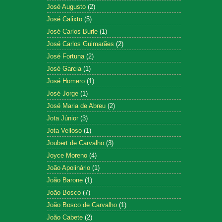
José Augusto
(2)
José Calixto
(5)
José Carlos Burle
(1)
José Carlos Guimarães
(2)
José Fortuna
(2)
José Garcia
(1)
José Homero
(1)
José Jorge
(1)
José Maria de Abreu
(2)
Jota Júnior
(3)
Jota Velloso
(1)
Joubert de Carvalho
(3)
Joyce Moreno
(4)
João Apolinário
(1)
João Barone
(1)
João Bosco
(7)
João Bosco de Carvalho
(1)
João Cabete
(2)