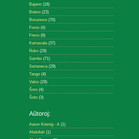
Bajano
(18)
Bolero
(23)
Bosanovo
(70)
Foroo
(4)
Frevo
(9)
Karnavala
(37)
Roko
(29)
Sambo
(71)
Sertaneca
(29)
Tango
(4)
Valso
(29)
Ŝoro
(4)
Ŝoto
(3)
Aŭtoroj:
Aaron Köenig - A
(1)
Abdullah
(1)