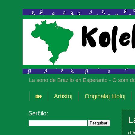
La sono de Brazilo en Esperanto - O som do
🏡
Artistoj
Originalaj titoloj
Serĉilo:
L
(Or