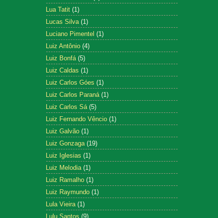
Lua Tatit
(1)
Lucas Silva
(1)
Luciano Pimentel
(1)
Luiz Antônio
(4)
Luiz Bonfá
(5)
Luiz Caldas
(1)
Luiz Carlos Góes
(1)
Luiz Carlos Paraná
(1)
Luiz Carlos Sá
(5)
Luiz Fernando Vêncio
(1)
Luiz Galvão
(1)
Luiz Gonzaga
(19)
Luiz Iglesias
(1)
Luiz Melodia
(1)
Luiz Ramalho
(1)
Luiz Raymundo
(1)
Lula Vieira
(1)
Lulu Santos
(9)