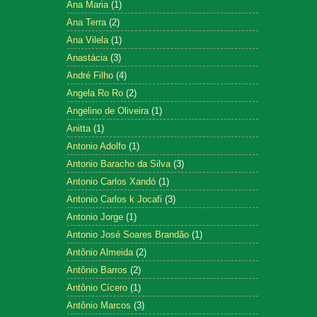
Ana Maria
(1)
Ana Terra
(2)
Ana Vilela
(1)
Anastácia
(3)
André Filho
(4)
Angela Ro Ro
(2)
Angelino de Oliveira
(1)
Anitta
(1)
Antonio Adolfo
(1)
Antonio Baracho da Silva
(3)
Antonio Carlos Xandó
(1)
Antonio Carlos k Jocafi
(3)
Antonio Jorge
(1)
Antonio José Soares Brandão
(1)
Antônio Almeida
(2)
Antônio Barros
(2)
Antônio Cícero
(1)
Antônio Marcos
(3)