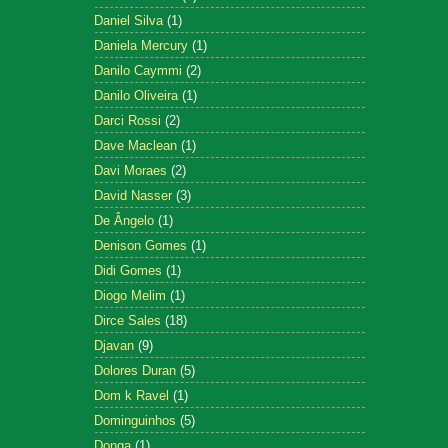
Daniel Silva
(1)
Daniela Mercury
(1)
Danilo Caymmi
(2)
Danilo Oliveira
(1)
Darci Rossi
(2)
Dave Maclean
(1)
Davi Moraes
(2)
David Nasser
(3)
De Ângelo
(1)
Denison Gomes
(1)
Didi Gomes
(1)
Diogo Melim
(1)
Dirce Sales
(18)
Djavan
(9)
Dolores Duran
(5)
Dom k Ravel
(1)
Dominguinhos
(5)
Donga
(1)