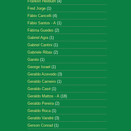
Franklin Heilbuth
(4)
Fred Jorge
(1)
Fábio Cancelli
(4)
Fábio Santos - A
(1)
Fátima Guedes
(2)
Gabriel Agra
(1)
Gabriel Cantini
(1)
Gabriele Ribas
(2)
Garoto
(1)
George Israel
(1)
Geraldo Azevedo
(3)
Geraldo Carneiro
(1)
Geraldo Casé
(1)
Geraldo Mattos - A
(18)
Geraldo Pereira
(2)
Geraldo Roca
(1)
Geraldo Vandré
(3)
Gerson Conrad
(1)