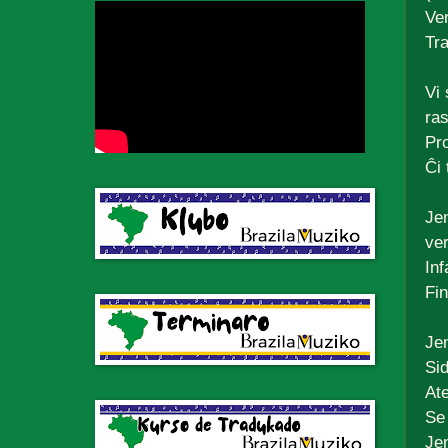
Ve
Tr
Vi
ra
Pro
Ĉi 
Jen
ve
Inf
Fin
Jen
Si
Ate
Se 
Jen