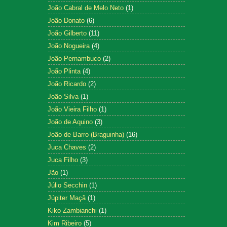
João Cabral de Melo Neto
(1)
João Donato
(6)
João Gilberto
(11)
João Nogueira
(4)
João Pernambuco
(2)
João Plinta
(4)
João Ricardo
(2)
João Silva
(1)
João Vieira Filho
(1)
João de Aquino
(3)
João de Barro (Braguinha)
(16)
Juca Chaves
(2)
Juca Filho
(3)
Jão
(1)
Júlio Secchin
(1)
Júpiter Maçã
(1)
Kiko Zambianchi
(1)
Kim Ribeiro
(5)