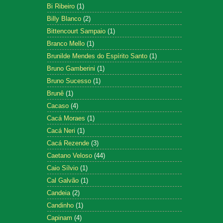
Bi Ribeiro
(1)
Billy Blanco
(2)
Bittencourt Sampaio
(1)
Branco Mello
(1)
Brunilde Mendes do Espírito Santo
(1)
Bruno Gamberini
(1)
Bruno Sucesso
(1)
Brunê
(1)
Cacaso
(4)
Cacá Moraes
(1)
Cacá Neri
(1)
Cacá Rezende
(3)
Caetano Veloso
(44)
Caio Sílvio
(1)
Cal Galvão
(1)
Candeia
(2)
Candinho
(1)
Capinam
(4)