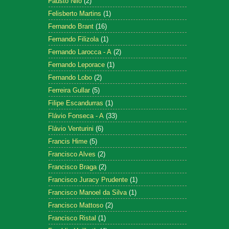
Fausto Nilo
(2)
Felisberto Martins
(1)
Fernando Brant
(16)
Fernando Filizola
(1)
Fernando Larocca - A
(2)
Fernando Leporace
(1)
Fernando Lobo
(2)
Ferreira Gullar
(5)
Filipe Escandurras
(1)
Flávio Fonseca - A
(33)
Flávio Venturini
(6)
Francis Hime
(5)
Francisco Alves
(2)
Francisco Braga
(2)
Francisco Juracy Prudente
(1)
Francisco Manoel da Silva
(1)
Francisco Mattoso
(2)
Francisco Ristal
(1)