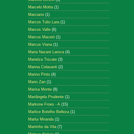
Marcelo Motta
(1)
Marciano
(1)
Marcos Tulio Lara
(1)
Marcos Valle
(6)
Marcus Maceió
(1)
Marcus Viana
(1)
Maria Nazaré Laroca
(4)
Marielza Tiscate
(3)
Marina Colasanti
(2)
Marino Pinto
(4)
Mario Zan
(1)
Marisa Monte
(8)
Mariângela Prudente
(1)
Markone Froes - A
(15)
Marlice Botelho Belleza
(1)
Marlui Miranda
(1)
Martinho da Vila
(7)