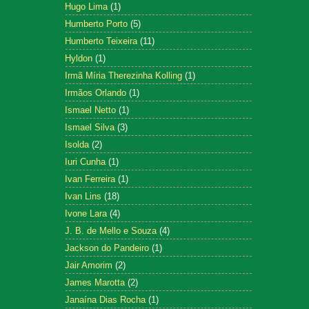
Hugo Lima
(1)
Humberto Porto
(5)
Humberto Teixeira
(11)
Hyldon
(1)
Irmã Míria Therezinha Kolling
(1)
Irmãos Orlando
(1)
Ismael Netto
(1)
Ismael Silva
(3)
Isolda
(2)
Iuri Cunha
(1)
Ivan Ferreira
(1)
Ivan Lins
(18)
Ivone Lara
(4)
J. B. de Mello e Souza
(4)
Jackson do Pandeiro
(1)
Jair Amorim
(2)
James Marotta
(2)
Janaína Dias Rocha
(1)