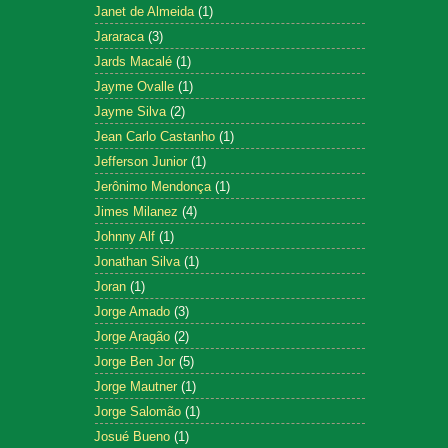
Janet de Almeida
(1)
Jararaca
(3)
Jards Macalé
(1)
Jayme Ovalle
(1)
Jayme Silva
(2)
Jean Carlo Castanho
(1)
Jefferson Junior
(1)
Jerônimo Mendonça
(1)
Jimes Milanez
(4)
Johnny Alf
(1)
Jonathan Silva
(1)
Joran
(1)
Jorge Amado
(3)
Jorge Aragão
(2)
Jorge Ben Jor
(5)
Jorge Mautner
(1)
Jorge Salomão
(1)
Josué Bueno
(1)