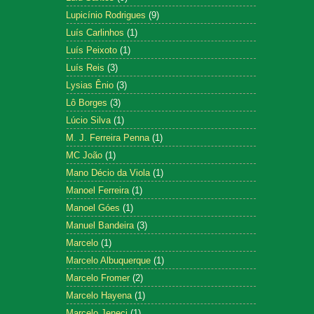
Lupicínio Rodrigues
(9)
Luís Carlinhos
(1)
Luís Peixoto
(1)
Luís Reis
(3)
Lysias Ênio
(3)
Lô Borges
(3)
Lúcio Silva
(1)
M. J. Ferreira Penna
(1)
MC João
(1)
Mano Décio da Viola
(1)
Manoel Ferreira
(1)
Manoel Góes
(1)
Manuel Bandeira
(3)
Marcelo
(1)
Marcelo Albuquerque
(1)
Marcelo Fromer
(2)
Marcelo Hayena
(1)
Marcelo Jeneci
(1)