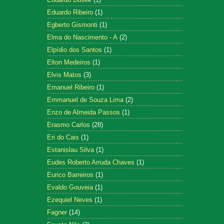
Eduardo Ribeiro
(1)
Egberto Gismonti
(1)
Elma do Nascimento - A
(2)
Elpídio dos Santos
(1)
Elton Medeiros
(1)
Elvis Matos
(3)
Emanuel Ribeiro
(1)
Emmanuel de Souza Lima
(2)
Enzo de Almeida Passos
(1)
Erasmo Carlos
(28)
Eri do Cais
(1)
Estanislau Silva
(1)
Eudes Roberto Arruda Chaves
(1)
Eurico Barreiros
(1)
Evaldo Gouveia
(1)
Ezequiel Neves
(1)
Fagner
(14)