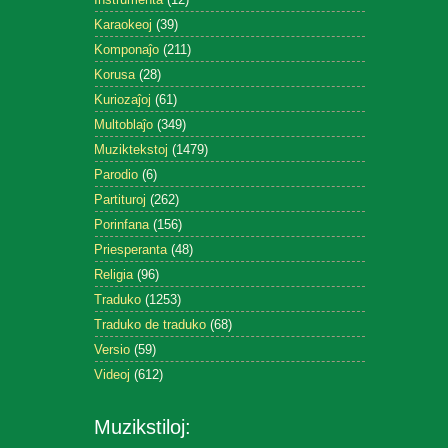
Karaokeoj
(39)
Komponaĵo
(211)
Korusa
(28)
Kuriozaĵoj
(61)
Multoblaĵo
(349)
Muziktekstoj
(1479)
Parodio
(6)
Partituroj
(262)
Porinfana
(156)
Priesperanta
(48)
Religia
(96)
Traduko
(1253)
Traduko de traduko
(68)
Versio
(59)
Videoj
(612)
Muzikstiloj: