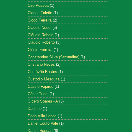
Ciro Pessoa
(1)
Clarice Falcão
(1)
Clodo Ferreira
(2)
Cláudio Nucci
(5)
Cláudio Rabelo
(1)
Cláudio Roberto
(3)
Clésio Ferreira
(1)
Constantino Silva (Secundino)
(1)
Cristiano Neves
(2)
Cristóvão Bastos
(1)
Custódio Mesquita
(1)
Cássio Fajardo
(1)
César Tucci
(1)
Cícero Soares - A
(3)
Dadinho
(1)
Dado Villa-Lobos
(1)
Daniel Couto Vale
(1)
Daniel Haddad
(6)