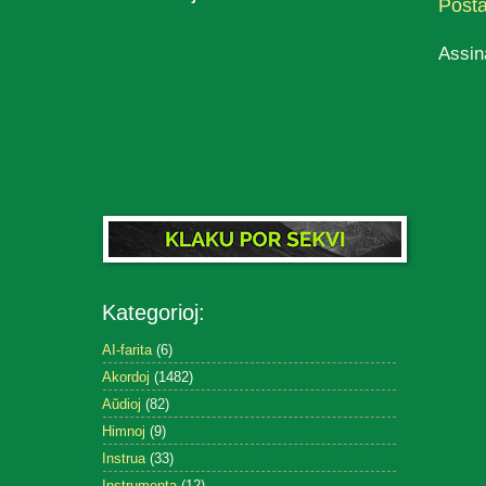
Post
Assin
Kategorioj:
AI-farita
(6)
Akordoj
(1482)
Aŭdioj
(82)
Himnoj
(9)
Instrua
(33)
Instrumenta
(12)