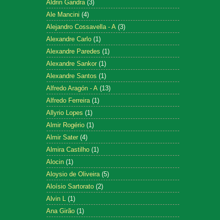
Aldrin Gandra
(3)
Ale Mancini
(4)
Alejandro Cossavella - A
(3)
Alexandre Carlo
(1)
Alexandre Paredes
(1)
Alexandre Sankor
(1)
Alexandre Santos
(1)
Alfredo Aragón - A
(13)
Alfredo Ferreira
(1)
Allyrio Lopes
(1)
Almir Rogério
(1)
Almir Sater
(4)
Almira Castilho
(1)
Alocin
(1)
Aloysio de Oliveira
(5)
Aloísio Sartorato
(2)
Alvin L
(1)
Ana Girão
(1)