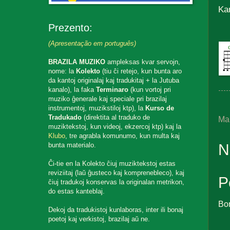
Ka
Prezento:
(Apresentação em português)
BRAZILA MUZIKO
ampleksas kvar servojn,
nome: la
Kolekto
(tiu ĉi retejo, kun bunta aro
da kantoj originalaj kaj tradukitaj + la Jutuba
kanalo), la faka
Terminaro
(kun vortoj pri
muziko ĝenerale kaj speciale pri brazilaj
instrumentoj, muzikstiloj ktp), la
Kurso de
Tradukado
(direktita al traduko de
Ma
muziktekstoj, kun videoj, ekzercoj ktp) kaj la
Klubo
, tre agrabla komunumo, kun multa kaj
N
bunta materialo.
Ĉi-tie en la Kolekto ĉiuj muziktekstoj estas
reviziitaj (laŭ ĝusteco kaj komprenebleco), kaj
P
ĉiuj tradukoj konservas la originalan metrikon,
do estas kanteblaj.
Bo
Dekoj da tradukistoj kunlaboras, inter ili bonaj
poetoj kaj verkistoj, brazilaj aŭ ne.