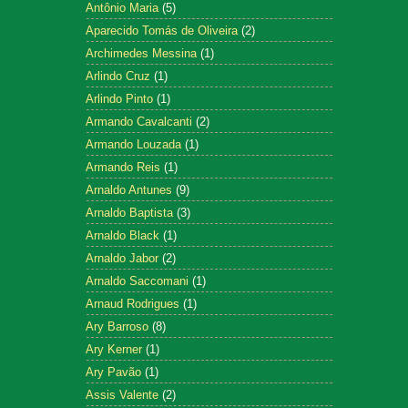
Antônio Maria
(5)
Aparecido Tomás de Oliveira
(2)
Archimedes Messina
(1)
Arlindo Cruz
(1)
Arlindo Pinto
(1)
Armando Cavalcanti
(2)
Armando Louzada
(1)
Armando Reis
(1)
Arnaldo Antunes
(9)
Arnaldo Baptista
(3)
Arnaldo Black
(1)
Arnaldo Jabor
(2)
Arnaldo Saccomani
(1)
Arnaud Rodrigues
(1)
Ary Barroso
(8)
Ary Kerner
(1)
Ary Pavão
(1)
Assis Valente
(2)