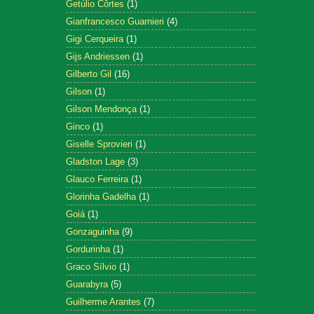
Getúlio Côrtes
(1)
Gianfrancesco Guarnieri
(4)
Gigi Cerqueira
(1)
Gijs Andriessen
(1)
Gilberto Gil
(16)
Gilson
(1)
Gilson Mendonça
(1)
Ginco
(1)
Giselle Sprovieri
(1)
Gladston Lage
(3)
Glauco Ferreira
(1)
Glorinha Gadelha
(1)
Goiá
(1)
Gonzaguinha
(9)
Gordurinha
(1)
Graco Sílvio
(1)
Guarabyra
(5)
Guilherme Arantes
(7)