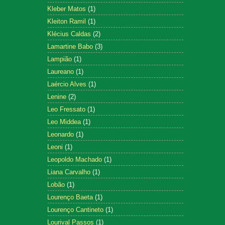
Kleber Matos
(1)
Kleiton Ramil
(1)
Klécius Caldas
(2)
Lamartine Babo
(3)
Lampião
(1)
Laureano
(1)
Laércio Alves
(1)
Lenine
(2)
Leo Fressato
(1)
Leo Middea
(1)
Leonardo
(1)
Leoni
(1)
Leopoldo Machado
(1)
Liana Carvalho
(1)
Lobão
(1)
Lourenço Baeta
(1)
Lourenço Cantineto
(1)
Lourival Passos
(1)