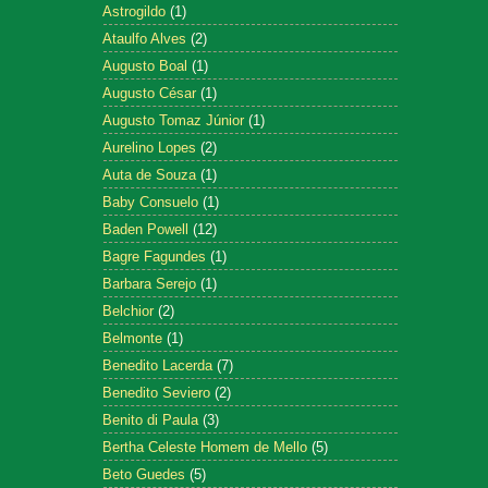
Astrogildo
(1)
Ataulfo Alves
(2)
Augusto Boal
(1)
Augusto César
(1)
Augusto Tomaz Júnior
(1)
Aurelino Lopes
(2)
Auta de Souza
(1)
Baby Consuelo
(1)
Baden Powell
(12)
Bagre Fagundes
(1)
Barbara Serejo
(1)
Belchior
(2)
Belmonte
(1)
Benedito Lacerda
(7)
Benedito Seviero
(2)
Benito di Paula
(3)
Bertha Celeste Homem de Mello
(5)
Beto Guedes
(5)