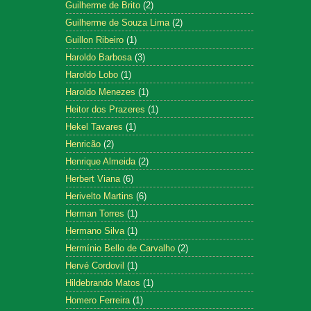
Guilherme de Brito
(2)
Guilherme de Souza Lima
(2)
Guillon Ribeiro
(1)
Haroldo Barbosa
(3)
Haroldo Lobo
(1)
Haroldo Menezes
(1)
Heitor dos Prazeres
(1)
Hekel Tavares
(1)
Henricão
(2)
Henrique Almeida
(2)
Herbert Viana
(6)
Herivelto Martins
(6)
Herman Torres
(1)
Hermano Silva
(1)
Hermínio Bello de Carvalho
(2)
Hervé Cordovil
(1)
Hildebrando Matos
(1)
Homero Ferreira
(1)