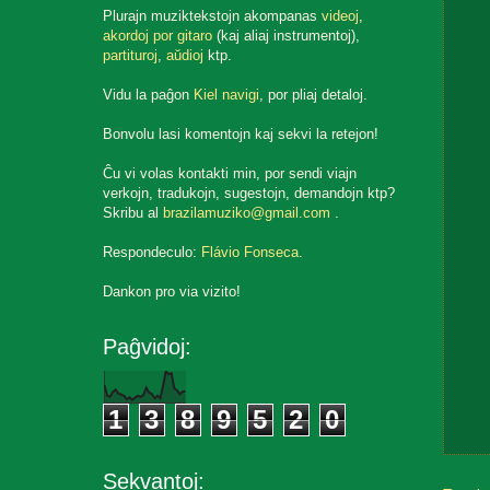
Plurajn muziktekstojn akompanas
videoj
,
akordoj por gitaro
(kaj aliaj instrumentoj),
partituroj
,
aŭdioj
ktp.
Vidu la paĝon
Kiel navigi
, por pliaj detaloj.
Bonvolu lasi komentojn kaj sekvi la retejon!
Ĉu vi volas kontakti min, por sendi viajn
verkojn, tradukojn, sugestojn, demandojn ktp?
Skribu al
brazilamuziko@gmail.com
.
Respondeculo:
Flávio Fonseca
.
Dankon pro via vizito!
Paĝvidoj:
1
3
8
9
5
2
0
Sekvantoj: