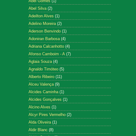
Abel Gomes
(1)
Abel Silva
(2)
Adeilton Alves
(1)
Adelino Moreira
(2)
Aderson Benvindo
(1)
Adoniran Barbosa
(4)
Adriana Calcanhotto
(4)
Afonso Camboim - A
(7)
Aglaia Souza
(4)
Agnaldo Timóteo
(5)
Alberto Ribeiro
(11)
Alceu Valença
(9)
Alcides Caminha
(1)
Alcides Gonçalves
(1)
Alcino Alves
(1)
Alcyr Pires Vermelho
(2)
Alda Oliveira
(1)
Aldir Blanc
(8)