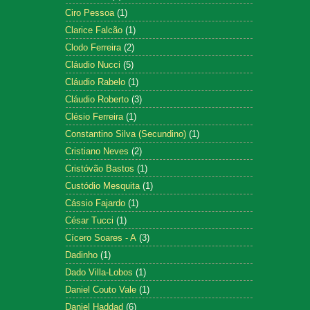
Ciro Pessoa
(1)
Clarice Falcão
(1)
Clodo Ferreira
(2)
Cláudio Nucci
(5)
Cláudio Rabelo
(1)
Cláudio Roberto
(3)
Clésio Ferreira
(1)
Constantino Silva (Secundino)
(1)
Cristiano Neves
(2)
Cristóvão Bastos
(1)
Custódio Mesquita
(1)
Cássio Fajardo
(1)
César Tucci
(1)
Cícero Soares - A
(3)
Dadinho
(1)
Dado Villa-Lobos
(1)
Daniel Couto Vale
(1)
Daniel Haddad
(6)