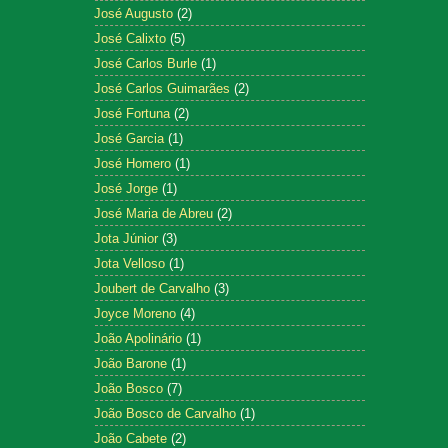
José Augusto
(2)
José Calixto
(5)
José Carlos Burle
(1)
José Carlos Guimarães
(2)
José Fortuna
(2)
José Garcia
(1)
José Homero
(1)
José Jorge
(1)
José Maria de Abreu
(2)
Jota Júnior
(3)
Jota Velloso
(1)
Joubert de Carvalho
(3)
Joyce Moreno
(4)
João Apolinário
(1)
João Barone
(1)
João Bosco
(7)
João Bosco de Carvalho
(1)
João Cabete
(2)