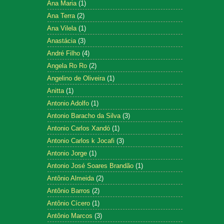
Ana Maria
(1)
Ana Terra
(2)
Ana Vilela
(1)
Anastácia
(3)
André Filho
(4)
Angela Ro Ro
(2)
Angelino de Oliveira
(1)
Anitta
(1)
Antonio Adolfo
(1)
Antonio Baracho da Silva
(3)
Antonio Carlos Xandó
(1)
Antonio Carlos k Jocafi
(3)
Antonio Jorge
(1)
Antonio José Soares Brandão
(1)
Antônio Almeida
(2)
Antônio Barros
(2)
Antônio Cícero
(1)
Antônio Marcos
(3)