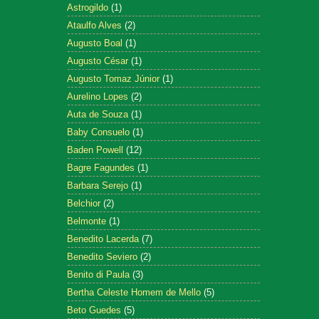
Astrogildo
(1)
Ataulfo Alves
(2)
Augusto Boal
(1)
Augusto César
(1)
Augusto Tomaz Júnior
(1)
Aurelino Lopes
(2)
Auta de Souza
(1)
Baby Consuelo
(1)
Baden Powell
(12)
Bagre Fagundes
(1)
Barbara Serejo
(1)
Belchior
(2)
Belmonte
(1)
Benedito Lacerda
(7)
Benedito Seviero
(2)
Benito di Paula
(3)
Bertha Celeste Homem de Mello
(5)
Beto Guedes
(5)