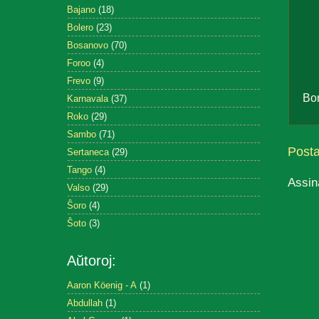
Bajano
(18)
Bolero
(23)
Bosanovo
(70)
Foroo
(4)
Frevo
(9)
Bo
Karnavala
(37)
Roko
(29)
Sambo
(71)
Post
Sertaneca
(29)
Tango
(4)
Assin
Valso
(29)
Ŝoro
(4)
Ŝoto
(3)
Aŭtoroj:
Aaron Köenig - A
(1)
Abdullah
(1)