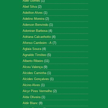
Abel Gomes
(1)
Abel Silva
(2)
Adeilton Alves
(1)
Adelino Moreira
(2)
Aderson Benvindo
(1)
Adoniran Barbosa
(4)
Adriana Calcanhotto
(4)
Afonso Camboim - A
(7)
Aglaia Souza
(4)
Agnaldo Timóteo
(5)
Alberto Ribeiro
(11)
Alceu Valença
(9)
Alcides Caminha
(1)
Alcides Gonçalves
(1)
Alcino Alves
(1)
Alcyr Pires Vermelho
(2)
Alda Oliveira
(1)
Aldir Blanc
(8)