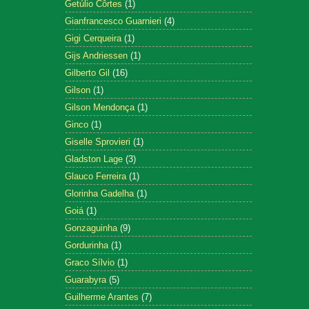
Getúlio Côrtes
(1)
Gianfrancesco Guarnieri
(4)
Gigi Cerqueira
(1)
Gijs Andriessen
(1)
Gilberto Gil
(16)
Gilson
(1)
Gilson Mendonça
(1)
Ginco
(1)
Giselle Sprovieri
(1)
Gladston Lage
(3)
Glauco Ferreira
(1)
Glorinha Gadelha
(1)
Goiá
(1)
Gonzaguinha
(9)
Gordurinha
(1)
Graco Sílvio
(1)
Guarabyra
(5)
Guilherme Arantes
(7)