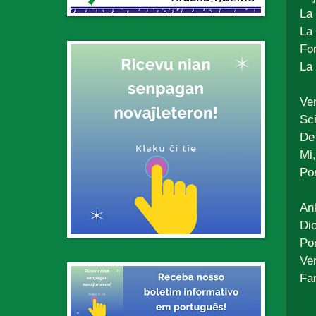
La 
La 
For
La 
Ven
Sc
De 
Mi
Por
An
Di
Por
Ve
Far