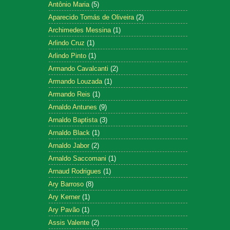
Antônio Maria
(5)
Aparecido Tomás de Oliveira
(2)
Archimedes Messina
(1)
Arlindo Cruz
(1)
Arlindo Pinto
(1)
Armando Cavalcanti
(2)
Armando Louzada
(1)
Armando Reis
(1)
Arnaldo Antunes
(9)
Arnaldo Baptista
(3)
Arnaldo Black
(1)
Arnaldo Jabor
(2)
Arnaldo Saccomani
(1)
Arnaud Rodrigues
(1)
Ary Barroso
(8)
Ary Kerner
(1)
Ary Pavão
(1)
Assis Valente
(2)