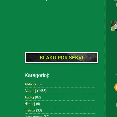
Kategorioj:
AI-farita
(6)
Akordoj
(1483)
Aŭdioj
(82)
Himnoj
(9)
Instrua
(33)
Instrumenta
(12)