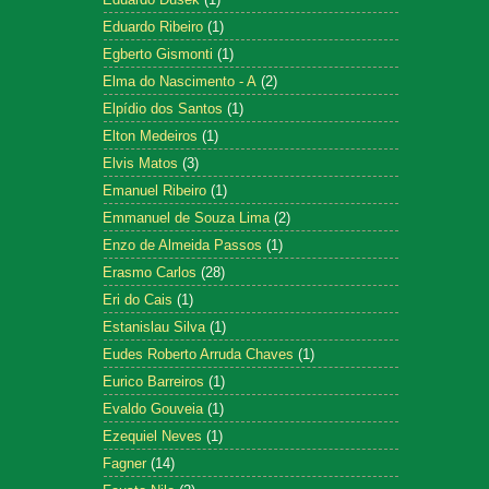
Eduardo Ribeiro
(1)
Egberto Gismonti
(1)
Elma do Nascimento - A
(2)
Elpídio dos Santos
(1)
Elton Medeiros
(1)
Elvis Matos
(3)
Emanuel Ribeiro
(1)
Emmanuel de Souza Lima
(2)
Enzo de Almeida Passos
(1)
Erasmo Carlos
(28)
Eri do Cais
(1)
Estanislau Silva
(1)
Eudes Roberto Arruda Chaves
(1)
Eurico Barreiros
(1)
Evaldo Gouveia
(1)
Ezequiel Neves
(1)
Fagner
(14)