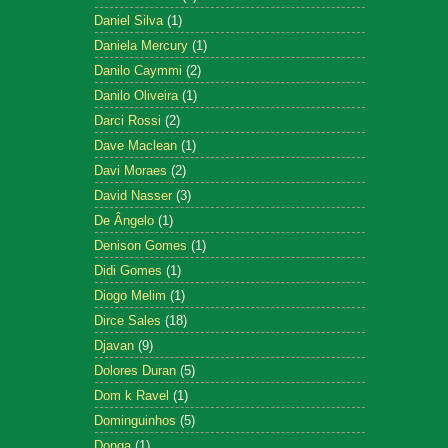
Daniel Silva
(1)
Daniela Mercury
(1)
Danilo Caymmi
(2)
Danilo Oliveira
(1)
Darci Rossi
(2)
Dave Maclean
(1)
Davi Moraes
(2)
David Nasser
(3)
De Ângelo
(1)
Denison Gomes
(1)
Didi Gomes
(1)
Diogo Melim
(1)
Dirce Sales
(18)
Djavan
(9)
Dolores Duran
(5)
Dom k Ravel
(1)
Dominguinhos
(5)
Donga
(1)