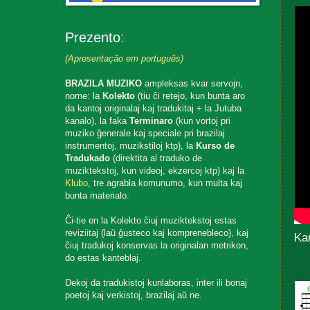
Prezento:
(Apresentação em português)
BRAZILA MUZIKO
ampleksas kvar servojn,
nome: la
Kolekto
(tiu ĉi retejo, kun bunta aro
da kantoj originalaj kaj tradukitaj + la Jutuba
kanalo), la faka
Terminaro
(kun vortoj pri
muziko ĝenerale kaj speciale pri brazilaj
instrumentoj, muzikstiloj ktp), la
Kurso de
Tradukado
(direktita al traduko de
muziktekstoj, kun videoj, ekzercoj ktp) kaj la
Klubo
, tre agrabla komunumo, kun multa kaj
bunta materialo.
Ĉi-tie en la Kolekto ĉiuj muziktekstoj estas
reviziitaj (laŭ ĝusteco kaj komprenebleco), kaj
Ka
ĉiuj tradukoj konservas la originalan metrikon,
do estas kanteblaj.
Dekoj da tradukistoj kunlaboras, inter ili bonaj
poetoj kaj verkistoj, brazilaj aŭ ne.