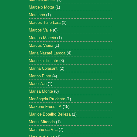
Marcelo Motta
(1)
Marciano
(1)
Marcos Tulio Lara
(1)
Marcos Valle
(6)
Marcus Maceió
(1)
Marcus Viana
(1)
Maria Nazaré Laroca
(4)
Marielza Tiscate
(3)
Marina Colasanti
(2)
Marino Pinto
(4)
Mario Zan
(1)
Marisa Monte
(8)
Mariângela Prudente
(1)
Markone Froes - A
(15)
Marlice Botelho Belleza
(1)
Marlui Miranda
(1)
Martinho da Vila
(7)