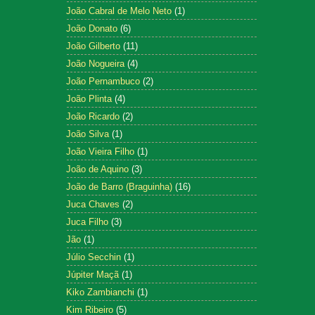
João Cabral de Melo Neto
(1)
João Donato
(6)
João Gilberto
(11)
João Nogueira
(4)
João Pernambuco
(2)
João Plinta
(4)
João Ricardo
(2)
João Silva
(1)
João Vieira Filho
(1)
João de Aquino
(3)
João de Barro (Braguinha)
(16)
Juca Chaves
(2)
Juca Filho
(3)
Jão
(1)
Júlio Secchin
(1)
Júpiter Maçã
(1)
Kiko Zambianchi
(1)
Kim Ribeiro
(5)