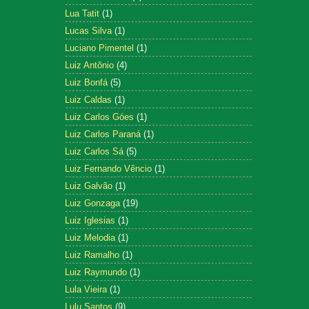
Lua Tatit
(1)
Lucas Silva
(1)
Luciano Pimentel
(1)
Luiz Antônio
(4)
Luiz Bonfá
(5)
Luiz Caldas
(1)
Luiz Carlos Góes
(1)
Luiz Carlos Paraná
(1)
Luiz Carlos Sá
(5)
Luiz Fernando Vêncio
(1)
Luiz Galvão
(1)
Luiz Gonzaga
(19)
Luiz Iglesias
(1)
Luiz Melodia
(1)
Luiz Ramalho
(1)
Luiz Raymundo
(1)
Lula Vieira
(1)
Lulu Santos
(9)