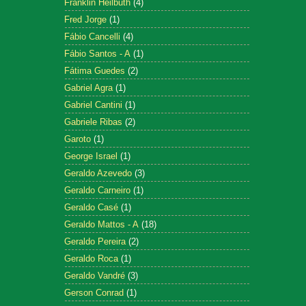
Franklin Heilbuth
(4)
Fred Jorge
(1)
Fábio Cancelli
(4)
Fábio Santos - A
(1)
Fátima Guedes
(2)
Gabriel Agra
(1)
Gabriel Cantini
(1)
Gabriele Ribas
(2)
Garoto
(1)
George Israel
(1)
Geraldo Azevedo
(3)
Geraldo Carneiro
(1)
Geraldo Casé
(1)
Geraldo Mattos - A
(18)
Geraldo Pereira
(2)
Geraldo Roca
(1)
Geraldo Vandré
(3)
Gerson Conrad
(1)