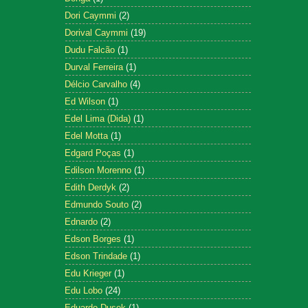
Dori Caymmi
(2)
Dorival Caymmi
(19)
Dudu Falcão
(1)
Durval Ferreira
(1)
Délcio Carvalho
(4)
Ed Wilson
(1)
Edel Lima (Dida)
(1)
Edel Motta
(1)
Edgard Poças
(1)
Edilson Morenno
(1)
Edith Derdyk
(2)
Edmundo Souto
(2)
Ednardo
(2)
Edson Borges
(1)
Edson Trindade
(1)
Edu Krieger
(1)
Edu Lobo
(24)
Eduardo Dusek
(1)