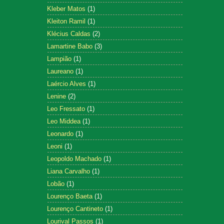
Kleber Matos
(1)
Kleiton Ramil
(1)
Klécius Caldas
(2)
Lamartine Babo
(3)
Lampião
(1)
Laureano
(1)
Laércio Alves
(1)
Lenine
(2)
Leo Fressato
(1)
Leo Middea
(1)
Leonardo
(1)
Leoni
(1)
Leopoldo Machado
(1)
Liana Carvalho
(1)
Lobão
(1)
Lourenço Baeta
(1)
Lourenço Cantineto
(1)
Lourival Passos
(1)