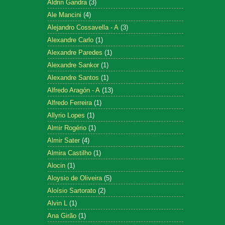
Aldrin Gandra
(3)
Ale Mancini
(4)
Alejandro Cossavella - A
(3)
Alexandre Carlo
(1)
Alexandre Paredes
(1)
Alexandre Sankor
(1)
Alexandre Santos
(1)
Alfredo Aragón - A
(13)
Alfredo Ferreira
(1)
Allyrio Lopes
(1)
Almir Rogério
(1)
Almir Sater
(4)
Almira Castilho
(1)
Alocin
(1)
Aloysio de Oliveira
(5)
Aloísio Sartorato
(2)
Alvin L
(1)
Ana Girão
(1)