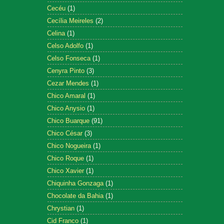
Cecéu
(1)
Cecília Meireles
(2)
Celina
(1)
Celso Adolfo
(1)
Celso Fonseca
(1)
Cenyra Pinto
(3)
Cezar Mendes
(1)
Chico Amaral
(1)
Chico Anysio
(1)
Chico Buarque
(91)
Chico César
(3)
Chico Nogueira
(1)
Chico Roque
(1)
Chico Xavier
(1)
Chiquinha Gonzaga
(1)
Chocolate da Bahia
(1)
Chrystian
(1)
Cid Franco
(1)