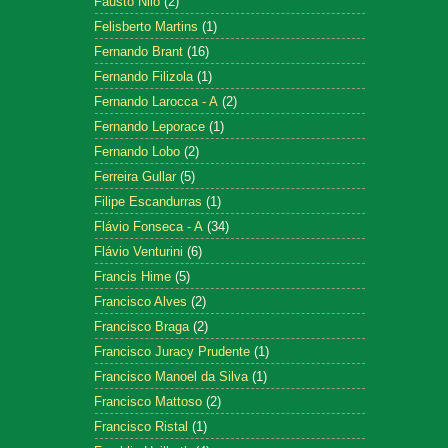
Fausto Nilo
(2)
Felisberto Martins
(1)
Fernando Brant
(16)
Fernando Filizola
(1)
Fernando Larocca - A
(2)
Fernando Leporace
(1)
Fernando Lobo
(2)
Ferreira Gullar
(5)
Filipe Escandurras
(1)
Flávio Fonseca - A
(34)
Flávio Venturini
(6)
Francis Hime
(5)
Francisco Alves
(2)
Francisco Braga
(2)
Francisco Juracy Prudente
(1)
Francisco Manoel da Silva
(1)
Francisco Mattoso
(2)
Francisco Ristal
(1)