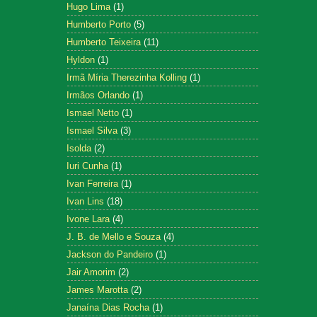
Hugo Lima
(1)
Humberto Porto
(5)
Humberto Teixeira
(11)
Hyldon
(1)
Irmã Míria Therezinha Kolling
(1)
Irmãos Orlando
(1)
Ismael Netto
(1)
Ismael Silva
(3)
Isolda
(2)
Iuri Cunha
(1)
Ivan Ferreira
(1)
Ivan Lins
(18)
Ivone Lara
(4)
J. B. de Mello e Souza
(4)
Jackson do Pandeiro
(1)
Jair Amorim
(2)
James Marotta
(2)
Janaína Dias Rocha
(1)