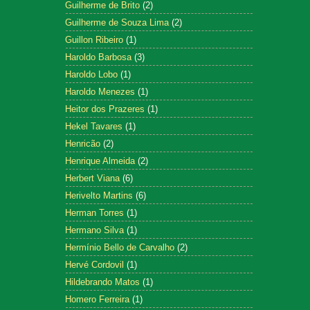
Guilherme de Brito
(2)
Guilherme de Souza Lima
(2)
Guillon Ribeiro
(1)
Haroldo Barbosa
(3)
Haroldo Lobo
(1)
Haroldo Menezes
(1)
Heitor dos Prazeres
(1)
Hekel Tavares
(1)
Henricão
(2)
Henrique Almeida
(2)
Herbert Viana
(6)
Herivelto Martins
(6)
Herman Torres
(1)
Hermano Silva
(1)
Hermínio Bello de Carvalho
(2)
Hervé Cordovil
(1)
Hildebrando Matos
(1)
Homero Ferreira
(1)