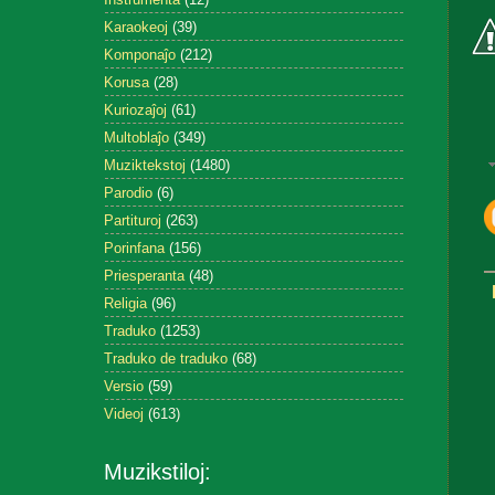
Karaokeoj
(39)
Komponaĵo
(212)
Korusa
(28)
Kuriozaĵoj
(61)
Multoblaĵo
(349)
Muziktekstoj
(1480)
Parodio
(6)
Partituroj
(263)
Porinfana
(156)
Priesperanta
(48)
Religia
(96)
Traduko
(1253)
Traduko de traduko
(68)
Versio
(59)
Videoj
(613)
Muzikstiloj: