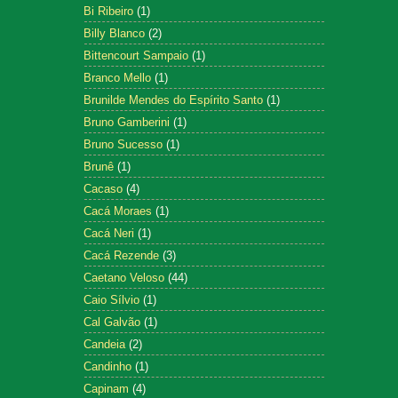
Bi Ribeiro
(1)
Billy Blanco
(2)
Bittencourt Sampaio
(1)
Branco Mello
(1)
Brunilde Mendes do Espírito Santo
(1)
Bruno Gamberini
(1)
Bruno Sucesso
(1)
Brunê
(1)
Cacaso
(4)
Cacá Moraes
(1)
Cacá Neri
(1)
Cacá Rezende
(3)
Caetano Veloso
(44)
Caio Sílvio
(1)
Cal Galvão
(1)
Candeia
(2)
Candinho
(1)
Capinam
(4)