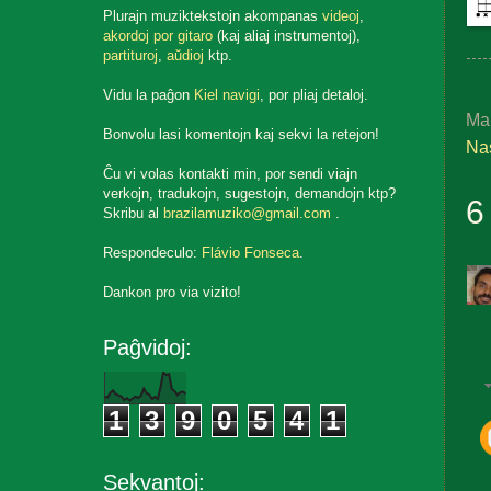
Plurajn muziktekstojn akompanas
videoj
,
akordoj por gitaro
(kaj aliaj instrumentoj),
partituroj
,
aŭdioj
ktp.
Vidu la paĝon
Kiel navigi
, por pliaj detaloj.
Ma
Bonvolu lasi komentojn kaj sekvi la retejon!
Nas
Ĉu vi volas kontakti min, por sendi viajn
verkojn, tradukojn, sugestojn, demandojn ktp?
6
Skribu al
brazilamuziko@gmail.com
.
Respondeculo:
Flávio Fonseca
.
Dankon pro via vizito!
Paĝvidoj:
1
3
9
0
5
4
1
Sekvantoj: