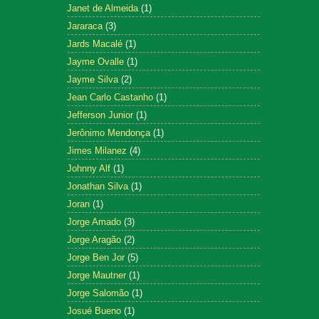
Janet de Almeida
(1)
Jararaca
(3)
Jards Macalé
(1)
Jayme Ovalle
(1)
Jayme Silva
(2)
Jean Carlo Castanho
(1)
Jefferson Junior
(1)
Jerônimo Mendonça
(1)
Jimes Milanez
(4)
Johnny Alf
(1)
Jonathan Silva
(1)
Joran
(1)
Jorge Amado
(3)
Jorge Aragão
(2)
Jorge Ben Jor
(5)
Jorge Mautner
(1)
Jorge Salomão
(1)
Josué Bueno
(1)