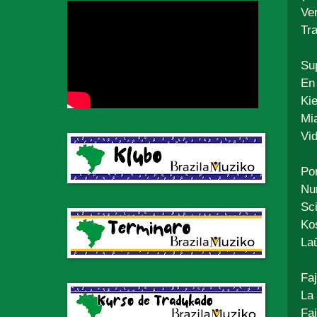
Ve
Tr
Su
En 
Kie
Mi
Vid
Po
Nu
Sci
Ko
La
Faj
La 
Fa