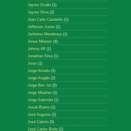
Jayme Ovalle
(1)
Jayme Silva
(2)
Jean Carlo Castanho
(1)
Jefferson Junior
(1)
Jerônimo Mendonça
(1)
Jimes Milanez
(4)
Johnny Alf
(1)
Jonathan Silva
(1)
Joran
(1)
Jorge Amado
(3)
Jorge Aragão
(2)
Jorge Ben Jor
(5)
Jorge Mautner
(1)
Jorge Salomão
(1)
Josué Bueno
(1)
José Augusto
(2)
José Calixto
(5)
José Carlos Burle
(1)