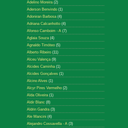
Adelino Moreira
(2)
Aderson Benvindo
(1)
Adoniran Barbosa
(4)
Adriana Calcanhotto
(4)
Afonso Camboim - A
(7)
Aglaia Souza
(4)
Agnaldo Timóteo
(5)
Alberto Ribeiro
(11)
Alceu Valença
(9)
Alcides Caminha
(1)
Alcides Gonçalves
(1)
Alcino Alves
(1)
Alcyr Pires Vermelho
(2)
Alda Oliveira
(1)
Aldir Blanc
(8)
Aldrin Gandra
(3)
Ale Mancini
(4)
Alejandro Cossavella - A
(3)