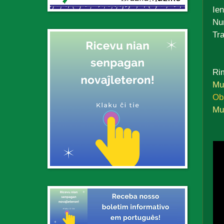
Ien
Nu
Tra
Rim
Mu
Ob
Mu