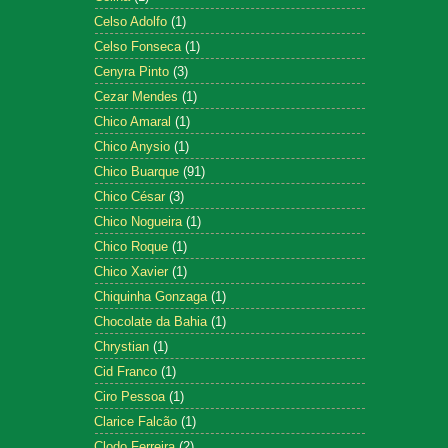
Celso Adolfo
(1)
Celso Fonseca
(1)
Cenyra Pinto
(3)
Cezar Mendes
(1)
Chico Amaral
(1)
Chico Anysio
(1)
Chico Buarque
(91)
Chico César
(3)
Chico Nogueira
(1)
Chico Roque
(1)
Chico Xavier
(1)
Chiquinha Gonzaga
(1)
Chocolate da Bahia
(1)
Chrystian
(1)
Cid Franco
(1)
Ciro Pessoa
(1)
Clarice Falcão
(1)
Clodo Ferreira
(2)