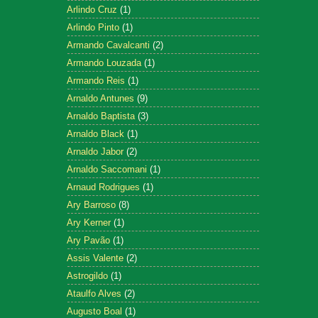
Arlindo Cruz
(1)
Arlindo Pinto
(1)
Armando Cavalcanti
(2)
Armando Louzada
(1)
Armando Reis
(1)
Arnaldo Antunes
(9)
Arnaldo Baptista
(3)
Arnaldo Black
(1)
Arnaldo Jabor
(2)
Arnaldo Saccomani
(1)
Arnaud Rodrigues
(1)
Ary Barroso
(8)
Ary Kerner
(1)
Ary Pavão
(1)
Assis Valente
(2)
Astrogildo
(1)
Ataulfo Alves
(2)
Augusto Boal
(1)