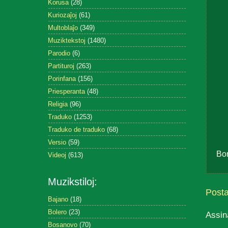
Korusa
(28)
Kuriozaĵoj
(61)
Multoblaĵo
(349)
Muziktekstoj
(1480)
Parodio
(6)
Partituroj
(263)
Porinfana
(156)
Priesperanta
(48)
Religia
(96)
Traduko
(1253)
Traduko de traduko
(68)
Versio
(59)
Bo
Videoj
(613)
Muzikstiloj:
Post
Bajano
(18)
Bolero
(23)
Assin
Bosanovo
(70)