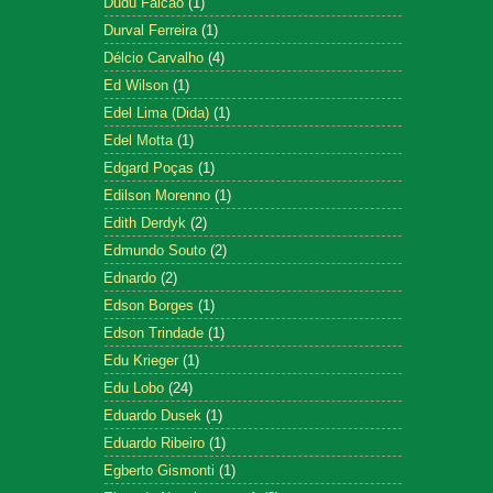
Dudu Falcão
(1)
Durval Ferreira
(1)
Délcio Carvalho
(4)
Ed Wilson
(1)
Edel Lima (Dida)
(1)
Edel Motta
(1)
Edgard Poças
(1)
Edilson Morenno
(1)
Edith Derdyk
(2)
Edmundo Souto
(2)
Ednardo
(2)
Edson Borges
(1)
Edson Trindade
(1)
Edu Krieger
(1)
Edu Lobo
(24)
Eduardo Dusek
(1)
Eduardo Ribeiro
(1)
Egberto Gismonti
(1)