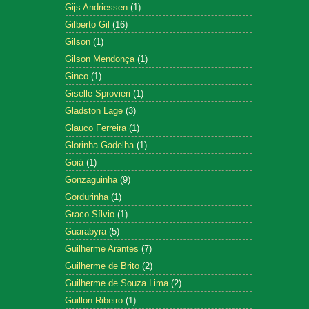
Gijs Andriessen
(1)
Gilberto Gil
(16)
Gilson
(1)
Gilson Mendonça
(1)
Ginco
(1)
Giselle Sprovieri
(1)
Gladston Lage
(3)
Glauco Ferreira
(1)
Glorinha Gadelha
(1)
Goiá
(1)
Gonzaguinha
(9)
Gordurinha
(1)
Graco Sílvio
(1)
Guarabyra
(5)
Guilherme Arantes
(7)
Guilherme de Brito
(2)
Guilherme de Souza Lima
(2)
Guillon Ribeiro
(1)