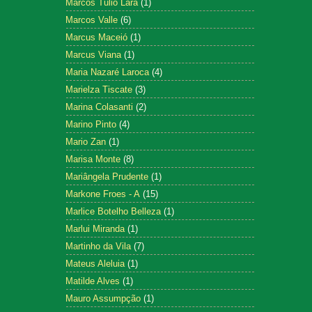
Marcos Tulio Lara
(1)
Marcos Valle
(6)
Marcus Maceió
(1)
Marcus Viana
(1)
Maria Nazaré Laroca
(4)
Marielza Tiscate
(3)
Marina Colasanti
(2)
Marino Pinto
(4)
Mario Zan
(1)
Marisa Monte
(8)
Mariângela Prudente
(1)
Markone Froes - A
(15)
Marlice Botelho Belleza
(1)
Marlui Miranda
(1)
Martinho da Vila
(7)
Mateus Aleluia
(1)
Matilde Alves
(1)
Mauro Assumpção
(1)