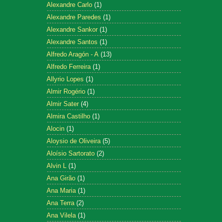
Alexandre Carlo
(1)
Alexandre Paredes
(1)
Alexandre Sankor
(1)
Alexandre Santos
(1)
Alfredo Aragón - A
(13)
Alfredo Ferreira
(1)
Allyrio Lopes
(1)
Almir Rogério
(1)
Almir Sater
(4)
Almira Castilho
(1)
Alocin
(1)
Aloysio de Oliveira
(5)
Aloísio Sartorato
(2)
Alvin L
(1)
Ana Girão
(1)
Ana Maria
(1)
Ana Terra
(2)
Ana Vilela
(1)