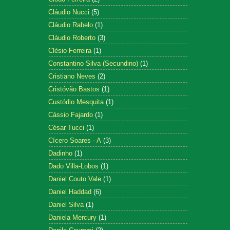
Cláudio Nucci
(5)
Cláudio Rabelo
(1)
Cláudio Roberto
(3)
Clésio Ferreira
(1)
Constantino Silva (Secundino)
(1)
Cristiano Neves
(2)
Cristóvão Bastos
(1)
Custódio Mesquita
(1)
Cássio Fajardo
(1)
César Tucci
(1)
Cícero Soares - A
(3)
Dadinho
(1)
Dado Villa-Lobos
(1)
Daniel Couto Vale
(1)
Daniel Haddad
(6)
Daniel Silva
(1)
Daniela Mercury
(1)