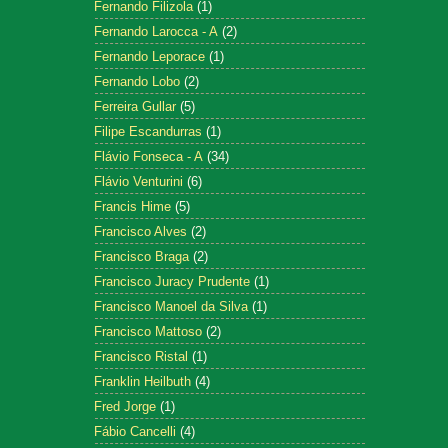
Fernando Filizola
(1)
Fernando Larocca - A
(2)
Fernando Leporace
(1)
Fernando Lobo
(2)
Ferreira Gullar
(5)
Filipe Escandurras
(1)
Flávio Fonseca - A
(34)
Flávio Venturini
(6)
Francis Hime
(5)
Francisco Alves
(2)
Francisco Braga
(2)
Francisco Juracy Prudente
(1)
Francisco Manoel da Silva
(1)
Francisco Mattoso
(2)
Francisco Ristal
(1)
Franklin Heilbuth
(4)
Fred Jorge
(1)
Fábio Cancelli
(4)