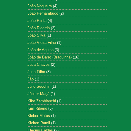
João Nogueira
(4)
João Pernambuco
(2)
João Plinta
(4)
João Ricardo
(2)
João Silva
(1)
João Vieira Filho
(1)
João de Aquino
(3)
João de Barro (Braguinha)
(16)
Juca Chaves
(2)
Juca Filho
(3)
Jão
(1)
Júlio Secchin
(1)
Júpiter Maçã
(1)
Kiko Zambianchi
(1)
Kim Ribeiro
(5)
Kleber Matos
(1)
Kleiton Ramil
(1)
Klécius Caldas
(2)