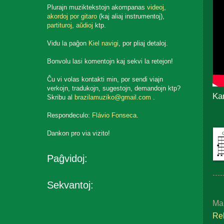
Plurajn muziktekstojn akompanas
videoj
,
akordoj por gitaro
(kaj aliaj instrumentoj),
partituroj
,
aŭdioj
ktp.
Vidu la paĝon
Kiel navigi
, por pliaj detaloj.
Bonvolu lasi komentojn kaj sekvi la retejon!
Ĉu vi volas kontakti min, por sendi viajn
verkojn, tradukojn, sugestojn, demandojn ktp?
Kan
Skribu al
brazilamuziko@gmail.com
.
Respondeculo:
Flávio Fonseca
.
Dankon pro via vizito!
Paĝvidoj:
Sekvantoj:
Ma
Rel