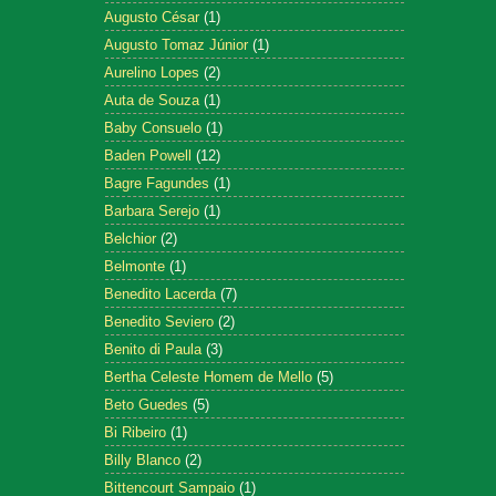
Augusto César
(1)
Augusto Tomaz Júnior
(1)
Aurelino Lopes
(2)
Auta de Souza
(1)
Baby Consuelo
(1)
Baden Powell
(12)
Bagre Fagundes
(1)
Barbara Serejo
(1)
Belchior
(2)
Belmonte
(1)
Benedito Lacerda
(7)
Benedito Seviero
(2)
Benito di Paula
(3)
Bertha Celeste Homem de Mello
(5)
Beto Guedes
(5)
Bi Ribeiro
(1)
Billy Blanco
(2)
Bittencourt Sampaio
(1)