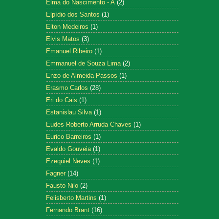
Elma do Nascimento - A
(2)
Elpídio dos Santos
(1)
Elton Medeiros
(1)
Elvis Matos
(3)
Emanuel Ribeiro
(1)
Emmanuel de Souza Lima
(2)
Enzo de Almeida Passos
(1)
Erasmo Carlos
(28)
Eri do Cais
(1)
Estanislau Silva
(1)
Eudes Roberto Arruda Chaves
(1)
Eurico Barreiros
(1)
Evaldo Gouveia
(1)
Ezequiel Neves
(1)
Fagner
(14)
Fausto Nilo
(2)
Felisberto Martins
(1)
Fernando Brant
(16)