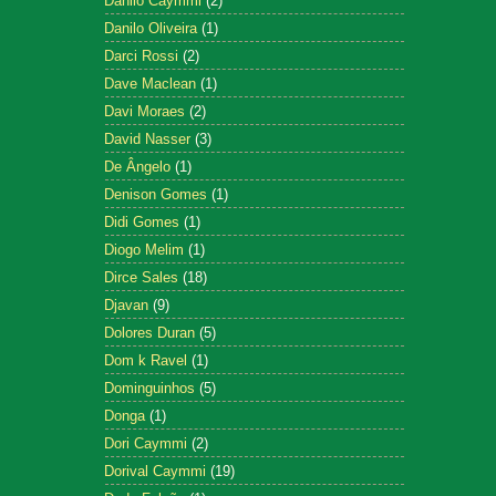
Danilo Caymmi
(2)
Danilo Oliveira
(1)
Darci Rossi
(2)
Dave Maclean
(1)
Davi Moraes
(2)
David Nasser
(3)
De Ângelo
(1)
Denison Gomes
(1)
Didi Gomes
(1)
Diogo Melim
(1)
Dirce Sales
(18)
Djavan
(9)
Dolores Duran
(5)
Dom k Ravel
(1)
Dominguinhos
(5)
Donga
(1)
Dori Caymmi
(2)
Dorival Caymmi
(19)