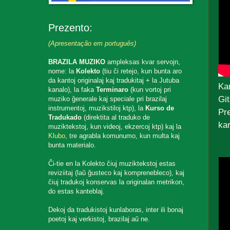
Prezento:
(Apresentação em português)
BRAZILA MUZIKO
ampleksas kvar servojn,
nome: la
Kolekto
(tiu ĉi retejo, kun bunta aro
da kantoj originalaj kaj tradukitaj + la Jutuba
Ka
kanalo), la faka
Terminaro
(kun vortoj pri
Gi
muziko ĝenerale kaj speciale pri brazilaj
instrumentoj, muzikstiloj ktp), la
Kurso de
Pr
Tradukado
(direktita al traduko de
ka
muziktekstoj, kun videoj, ekzercoj ktp) kaj la
Klubo
, tre agrabla komunumo, kun multa kaj
bunta materialo.
Ĉi-tie en la Kolekto ĉiuj muziktekstoj estas
reviziitaj (laŭ ĝusteco kaj komprenebleco), kaj
ĉiuj tradukoj konservas la originalan metrikon,
do estas kanteblaj.
Dekoj da tradukistoj kunlaboras, inter ili bonaj
poetoj kaj verkistoj, brazilaj aŭ ne.