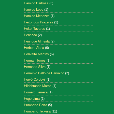
Haroldo Barbosa
(3)
Haroldo Lobo
(1)
Haroldo Menezes
(1)
Heitor dos Prazeres
(1)
Hekel Tavares
(1)
Henricão
(2)
Henrique Almeida
(2)
Herbert Viana
(6)
Herivelto Martins
(6)
Herman Torres
(1)
Hermano Silva
(1)
Hermínio Bello de Carvalho
(2)
Hervé Cordovil
(1)
Hildebrando Matos
(1)
Homero Ferreira
(1)
Hugo Lima
(1)
Humberto Porto
(5)
Humberto Teixeira
(11)