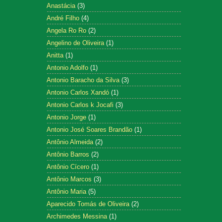
Anastácia
(3)
André Filho
(4)
Angela Ro Ro
(2)
Angelino de Oliveira
(1)
Anitta
(1)
Antonio Adolfo
(1)
Antonio Baracho da Silva
(3)
Antonio Carlos Xandó
(1)
Antonio Carlos k Jocafi
(3)
Antonio Jorge
(1)
Antonio José Soares Brandão
(1)
Antônio Almeida
(2)
Antônio Barros
(2)
Antônio Cícero
(1)
Antônio Marcos
(3)
Antônio Maria
(5)
Aparecido Tomás de Oliveira
(2)
Archimedes Messina
(1)