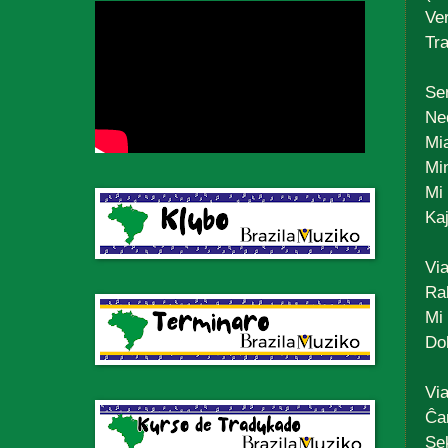
Ve
Tr
Se
Ned
Mia
Mi
Mi 
Ka
Vi
Ra
Mi 
Dol
Via
Ĉar
Sek