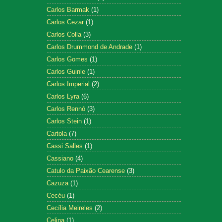
Carlos Barmak
(1)
Carlos Cezar
(1)
Carlos Colla
(3)
Carlos Drummond de Andrade
(1)
Carlos Gomes
(1)
Carlos Guinle
(1)
Carlos Imperial
(2)
Carlos Lyra
(6)
Carlos Rennó
(3)
Carlos Stein
(1)
Cartola
(7)
Cassi Salles
(1)
Cassiano
(4)
Catulo da Paixão Cearense
(3)
Cazuza
(1)
Cecéu
(1)
Cecília Meireles
(2)
Celina
(1)