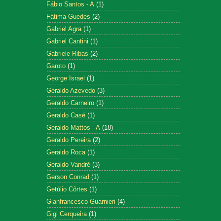
Fábio Santos - A
(1)
Fátima Guedes
(2)
Gabriel Agra
(1)
Gabriel Cantini
(1)
Gabriele Ribas
(2)
Garoto
(1)
George Israel
(1)
Geraldo Azevedo
(3)
Geraldo Carneiro
(1)
Geraldo Casé
(1)
Geraldo Mattos - A
(18)
Geraldo Pereira
(2)
Geraldo Roca
(1)
Geraldo Vandré
(3)
Gerson Conrad
(1)
Getúlio Côrtes
(1)
Gianfrancesco Guarnieri
(4)
Gigi Cerqueira
(1)