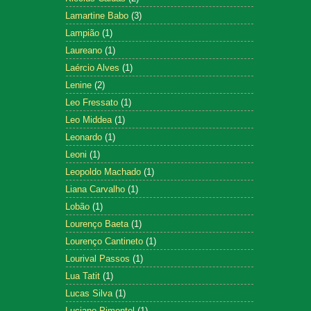
Lamartine Babo
(3)
Lampião
(1)
Laureano
(1)
Laércio Alves
(1)
Lenine
(2)
Leo Fressato
(1)
Leo Middea
(1)
Leonardo
(1)
Leoni
(1)
Leopoldo Machado
(1)
Liana Carvalho
(1)
Lobão
(1)
Lourenço Baeta
(1)
Lourenço Cantineto
(1)
Lourival Passos
(1)
Lua Tatit
(1)
Lucas Silva
(1)
Luciano Pimentel
(1)