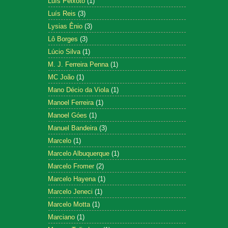
Luís Peixoto
(1)
Luís Reis
(3)
Lysias Ênio
(3)
Lô Borges
(3)
Lúcio Silva
(1)
M. J. Ferreira Penna
(1)
MC João
(1)
Mano Décio da Viola
(1)
Manoel Ferreira
(1)
Manoel Góes
(1)
Manuel Bandeira
(3)
Marcelo
(1)
Marcelo Albuquerque
(1)
Marcelo Fromer
(2)
Marcelo Hayena
(1)
Marcelo Jeneci
(1)
Marcelo Motta
(1)
Marciano
(1)