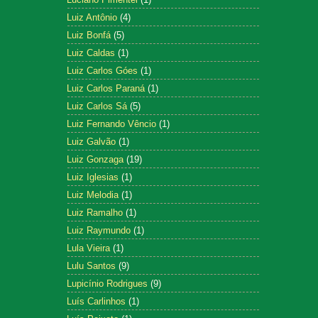
Luiz Antônio
(4)
Luiz Bonfá
(5)
Luiz Caldas
(1)
Luiz Carlos Góes
(1)
Luiz Carlos Paraná
(1)
Luiz Carlos Sá
(5)
Luiz Fernando Vêncio
(1)
Luiz Galvão
(1)
Luiz Gonzaga
(19)
Luiz Iglesias
(1)
Luiz Melodia
(1)
Luiz Ramalho
(1)
Luiz Raymundo
(1)
Lula Vieira
(1)
Lulu Santos
(9)
Lupicínio Rodrigues
(9)
Luís Carlinhos
(1)