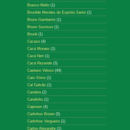
Branco Mello
(1)
Brunilde Mendes do Espírito Santo
(1)
Bruno Gamberini
(1)
Bruno Sucesso
(1)
Brunê
(1)
Cacaso
(4)
Cacá Moraes
(1)
Cacá Neri
(1)
Cacá Rezende
(3)
Caetano Veloso
(44)
Caio Sílvio
(1)
Cal Galvão
(1)
Candeia
(2)
Candinho
(1)
Capinam
(4)
Carlinhos Brown
(5)
Carlinhos Vergueiro
(1)
Carlos Alexandre
(1)