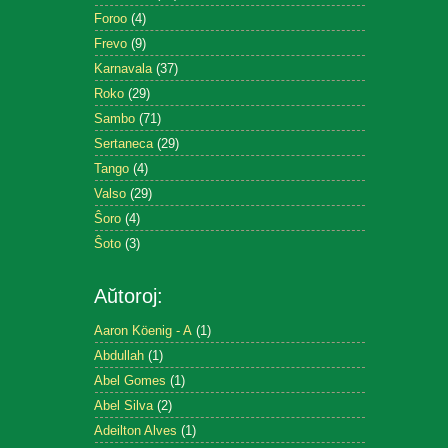
Foroo
(4)
Frevo
(9)
Karnavala
(37)
Roko
(29)
Sambo
(71)
Sertaneca
(29)
Tango
(4)
Valso
(29)
Ŝoro
(4)
Ŝoto
(3)
Aŭtoroj:
Aaron Köenig - A
(1)
Abdullah
(1)
Abel Gomes
(1)
Abel Silva
(2)
Adeilton Alves
(1)