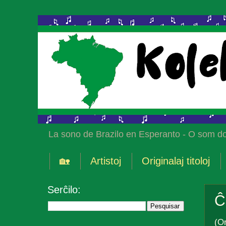
La sono de Brazilo en Esperanto - O som do
🏡
Artistoj
Originalaj titoloj
Serĉilo:
Ĉ
(Or