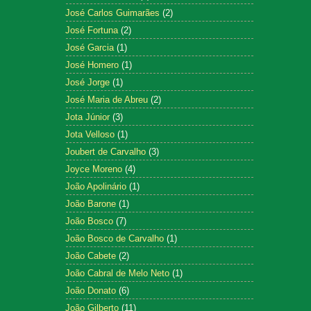
José Carlos Guimarães
(2)
José Fortuna
(2)
José Garcia
(1)
José Homero
(1)
José Jorge
(1)
José Maria de Abreu
(2)
Jota Júnior
(3)
Jota Velloso
(1)
Joubert de Carvalho
(3)
Joyce Moreno
(4)
João Apolinário
(1)
João Barone
(1)
João Bosco
(7)
João Bosco de Carvalho
(1)
João Cabete
(2)
João Cabral de Melo Neto
(1)
João Donato
(6)
João Gilberto
(11)