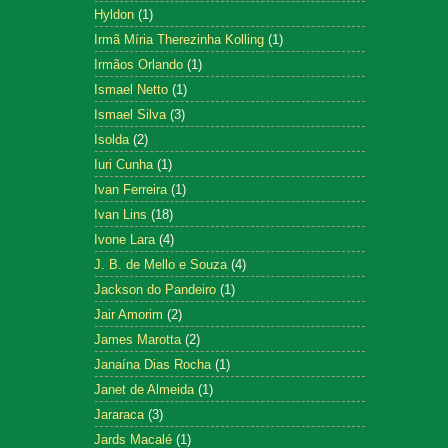
Hyldon
(1)
Irmã Míria Therezinha Kolling
(1)
Irmãos Orlando
(1)
Ismael Netto
(1)
Ismael Silva
(3)
Isolda
(2)
Iuri Cunha
(1)
Ivan Ferreira
(1)
Ivan Lins
(18)
Ivone Lara
(4)
J. B. de Mello e Souza
(4)
Jackson do Pandeiro
(1)
Jair Amorim
(2)
James Marotta
(2)
Janaína Dias Rocha
(1)
Janet de Almeida
(1)
Jararaca
(3)
Jards Macalé
(1)