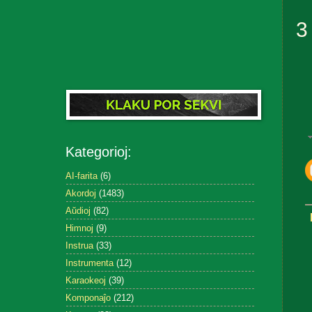
3
Kategorioj:
AI-farita
(6)
Akordoj
(1483)
Aŭdioj
(82)
Himnoj
(9)
Instrua
(33)
Instrumenta
(12)
Karaokeoj
(39)
Komponaĵo
(212)