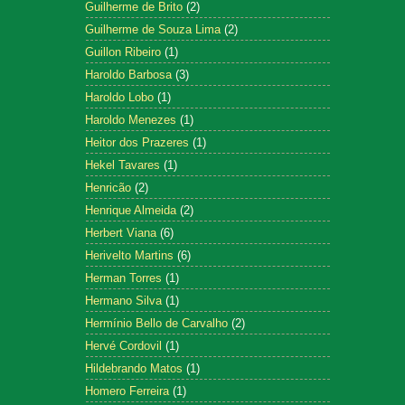
Guilherme de Brito
(2)
Guilherme de Souza Lima
(2)
Guillon Ribeiro
(1)
Haroldo Barbosa
(3)
Haroldo Lobo
(1)
Haroldo Menezes
(1)
Heitor dos Prazeres
(1)
Hekel Tavares
(1)
Henricão
(2)
Henrique Almeida
(2)
Herbert Viana
(6)
Herivelto Martins
(6)
Herman Torres
(1)
Hermano Silva
(1)
Hermínio Bello de Carvalho
(2)
Hervé Cordovil
(1)
Hildebrando Matos
(1)
Homero Ferreira
(1)