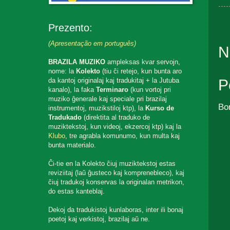
Prezento:
(Apresentação em português)
N
BRAZILA MUZIKO
ampleksas kvar servojn,
nome: la
Kolekto
(tiu ĉi retejo, kun bunta aro
da kantoj originalaj kaj tradukitaj + la Jutuba
P
kanalo), la faka
Terminaro
(kun vortoj pri
muziko ĝenerale kaj speciale pri brazilaj
Bo
instrumentoj, muzikstiloj ktp), la
Kurso de
Tradukado
(direktita al traduko de
muziktekstoj, kun videoj, ekzercoj ktp) kaj la
Klubo
, tre agrabla komunumo, kun multa kaj
bunta materialo.
Ĉi-tie en la Kolekto ĉiuj muziktekstoj estas
reviziitaj (laŭ ĝusteco kaj komprenebleco), kaj
ĉiuj tradukoj konservas la originalan metrikon,
do estas kanteblaj.
Dekoj da tradukistoj kunlaboras, inter ili bonaj
poetoj kaj verkistoj, brazilaj aŭ ne.