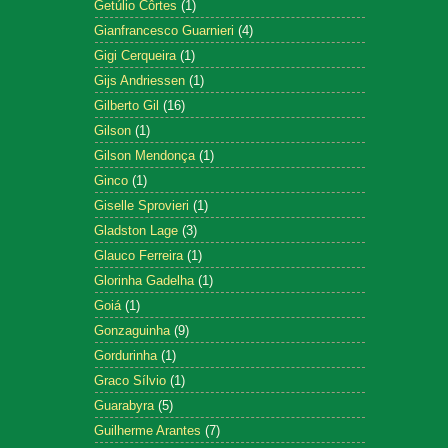
Getúlio Côrtes
(1)
Gianfrancesco Guarnieri
(4)
Gigi Cerqueira
(1)
Gijs Andriessen
(1)
Gilberto Gil
(16)
Gilson
(1)
Gilson Mendonça
(1)
Ginco
(1)
Giselle Sprovieri
(1)
Gladston Lage
(3)
Glauco Ferreira
(1)
Glorinha Gadelha
(1)
Goiá
(1)
Gonzaguinha
(9)
Gordurinha
(1)
Graco Sílvio
(1)
Guarabyra
(5)
Guilherme Arantes
(7)