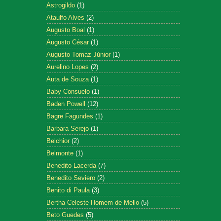
Astrogildo
(1)
Ataulfo Alves
(2)
Augusto Boal
(1)
Augusto César
(1)
Augusto Tomaz Júnior
(1)
Aurelino Lopes
(2)
Auta de Souza
(1)
Baby Consuelo
(1)
Baden Powell
(12)
Bagre Fagundes
(1)
Barbara Serejo
(1)
Belchior
(2)
Belmonte
(1)
Benedito Lacerda
(7)
Benedito Seviero
(2)
Benito di Paula
(3)
Bertha Celeste Homem de Mello
(5)
Beto Guedes
(5)