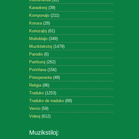
Karaokeoj
(39)
Komponaĵo
(211)
Korusa
(28)
Kuriozaĵoj
(61)
Multoblaĵo
(349)
Muziktekstoj
(1479)
Parodio
(6)
Partituroj
(262)
Porinfana
(156)
Priesperanta
(48)
Religia
(96)
Traduko
(1253)
Traduko de traduko
(68)
Versio
(59)
Videoj
(612)
Muzikstiloj: