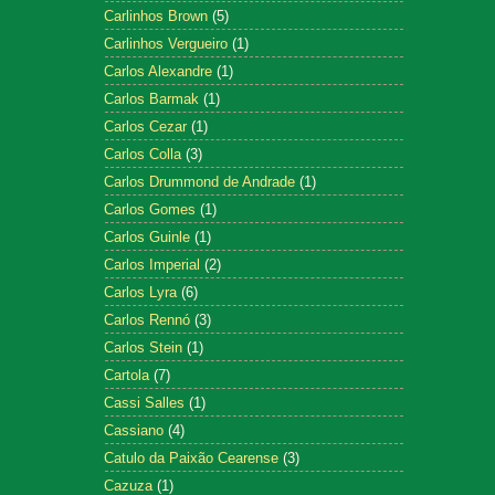
Carlinhos Brown
(5)
Carlinhos Vergueiro
(1)
Carlos Alexandre
(1)
Carlos Barmak
(1)
Carlos Cezar
(1)
Carlos Colla
(3)
Carlos Drummond de Andrade
(1)
Carlos Gomes
(1)
Carlos Guinle
(1)
Carlos Imperial
(2)
Carlos Lyra
(6)
Carlos Rennó
(3)
Carlos Stein
(1)
Cartola
(7)
Cassi Salles
(1)
Cassiano
(4)
Catulo da Paixão Cearense
(3)
Cazuza
(1)