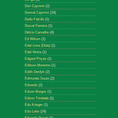
Dori Caymmi
(2)
Dorival Caymmi
(19)
Dudu Falcão
(1)
Durval Ferreira
(1)
Délcio Carvalho
(4)
Ed Wilson
(1)
Edel Lima (Dida)
(1)
Edel Motta
(1)
Edgard Poças
(1)
Edilson Morenno
(1)
Edith Derdyk
(2)
Edmundo Souto
(2)
Ednardo
(2)
Edson Borges
(1)
Edson Trindade
(1)
Edu Krieger
(1)
Edu Lobo
(24)
Eduardo Dusek
(1)