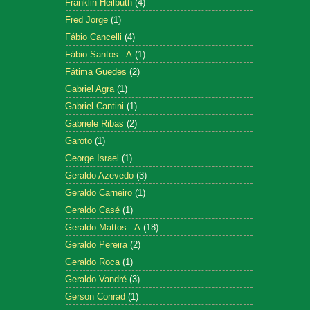
Franklin Heilbuth
(4)
Fred Jorge
(1)
Fábio Cancelli
(4)
Fábio Santos - A
(1)
Fátima Guedes
(2)
Gabriel Agra
(1)
Gabriel Cantini
(1)
Gabriele Ribas
(2)
Garoto
(1)
George Israel
(1)
Geraldo Azevedo
(3)
Geraldo Carneiro
(1)
Geraldo Casé
(1)
Geraldo Mattos - A
(18)
Geraldo Pereira
(2)
Geraldo Roca
(1)
Geraldo Vandré
(3)
Gerson Conrad
(1)