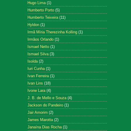
Hugo Lima
(1)
Humberto Porto
(5)
Humberto Teixeira
(11)
Hyldon
(1)
Irmã Míria Therezinha Kolling
(1)
Irmãos Orlando
(1)
Ismael Netto
(1)
Ismael Silva
(3)
Isolda
(2)
Iuri Cunha
(1)
Ivan Ferreira
(1)
Ivan Lins
(18)
Ivone Lara
(4)
J. B. de Mello e Souza
(4)
Jackson do Pandeiro
(1)
Jair Amorim
(2)
James Marotta
(2)
Janaína Dias Rocha
(1)