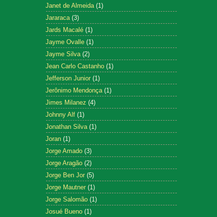
Janet de Almeida
(1)
Jararaca
(3)
Jards Macalé
(1)
Jayme Ovalle
(1)
Jayme Silva
(2)
Jean Carlo Castanho
(1)
Jefferson Junior
(1)
Jerônimo Mendonça
(1)
Jimes Milanez
(4)
Johnny Alf
(1)
Jonathan Silva
(1)
Joran
(1)
Jorge Amado
(3)
Jorge Aragão
(2)
Jorge Ben Jor
(5)
Jorge Mautner
(1)
Jorge Salomão
(1)
Josué Bueno
(1)