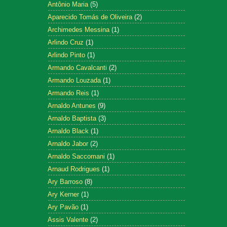
Antônio Maria
(5)
Aparecido Tomás de Oliveira
(2)
Archimedes Messina
(1)
Arlindo Cruz
(1)
Arlindo Pinto
(1)
Armando Cavalcanti
(2)
Armando Louzada
(1)
Armando Reis
(1)
Arnaldo Antunes
(9)
Arnaldo Baptista
(3)
Arnaldo Black
(1)
Arnaldo Jabor
(2)
Arnaldo Saccomani
(1)
Arnaud Rodrigues
(1)
Ary Barroso
(8)
Ary Kerner
(1)
Ary Pavão
(1)
Assis Valente
(2)