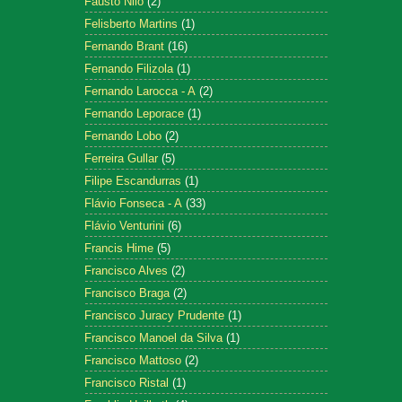
Fausto Nilo
(2)
Felisberto Martins
(1)
Fernando Brant
(16)
Fernando Filizola
(1)
Fernando Larocca - A
(2)
Fernando Leporace
(1)
Fernando Lobo
(2)
Ferreira Gullar
(5)
Filipe Escandurras
(1)
Flávio Fonseca - A
(33)
Flávio Venturini
(6)
Francis Hime
(5)
Francisco Alves
(2)
Francisco Braga
(2)
Francisco Juracy Prudente
(1)
Francisco Manoel da Silva
(1)
Francisco Mattoso
(2)
Francisco Ristal
(1)