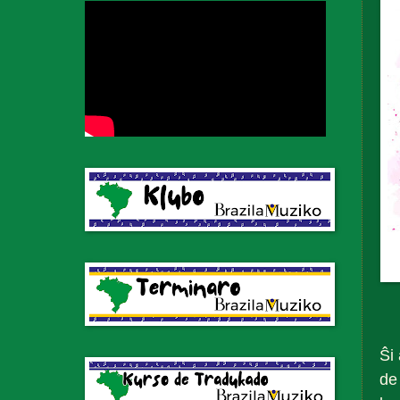
Ŝi
de