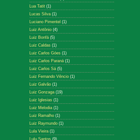
Lua Tatit
(1)
Lucas Silva
(1)
Luciano Pimentel
(1)
Luiz Antônio
(4)
Luiz Bonfá
(5)
Luiz Caldas
(1)
Luiz Carlos Góes
(1)
Luiz Carlos Paraná
(1)
Luiz Carlos Sá
(5)
Luiz Fernando Vêncio
(1)
Luiz Galvão
(1)
Luiz Gonzaga
(19)
Luiz Iglesias
(1)
Luiz Melodia
(1)
Luiz Ramalho
(1)
Luiz Raymundo
(1)
Lula Vieira
(1)
Lulu Santos
(9)