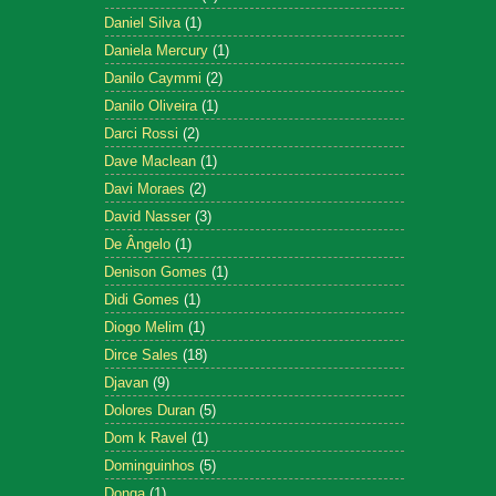
Daniel Silva
(1)
Daniela Mercury
(1)
Danilo Caymmi
(2)
Danilo Oliveira
(1)
Darci Rossi
(2)
Dave Maclean
(1)
Davi Moraes
(2)
David Nasser
(3)
De Ângelo
(1)
Denison Gomes
(1)
Didi Gomes
(1)
Diogo Melim
(1)
Dirce Sales
(18)
Djavan
(9)
Dolores Duran
(5)
Dom k Ravel
(1)
Dominguinhos
(5)
Donga
(1)