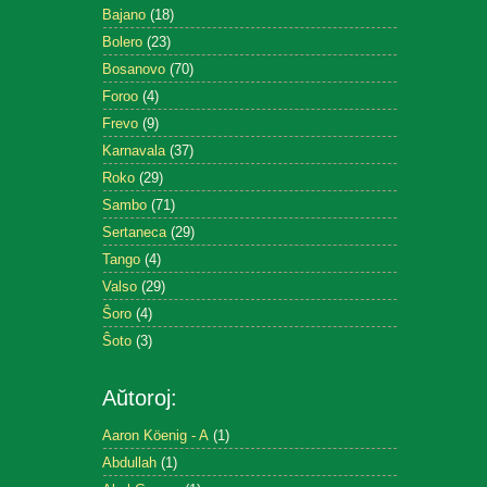
Bajano
(18)
Bolero
(23)
Bosanovo
(70)
Foroo
(4)
Frevo
(9)
Karnavala
(37)
Roko
(29)
Sambo
(71)
Sertaneca
(29)
Tango
(4)
Valso
(29)
Ŝoro
(4)
Ŝoto
(3)
Aŭtoroj:
Aaron Köenig - A
(1)
Abdullah
(1)