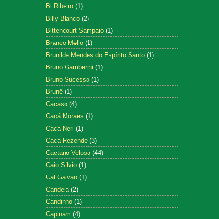
Bi Ribeiro
(1)
Billy Blanco
(2)
Bittencourt Sampaio
(1)
Branco Mello
(1)
Brunilde Mendes do Espírito Santo
(1)
Bruno Gamberini
(1)
Bruno Sucesso
(1)
Brunê
(1)
Cacaso
(4)
Cacá Moraes
(1)
Cacá Neri
(1)
Cacá Rezende
(3)
Caetano Veloso
(44)
Caio Sílvio
(1)
Cal Galvão
(1)
Candeia
(2)
Candinho
(1)
Capinam
(4)