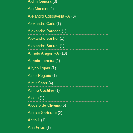
Aldrin Gandra
(3)
Ale Mancini
(4)
Alejandro Cossavella - A
(3)
Alexandre Carlo
(1)
Alexandre Paredes
(1)
Alexandre Sankor
(1)
Alexandre Santos
(1)
Alfredo Aragón - A
(13)
Alfredo Ferreira
(1)
Allyrio Lopes
(1)
Almir Rogério
(1)
Almir Sater
(4)
Almira Castilho
(1)
Alocin
(1)
Aloysio de Oliveira
(5)
Aloísio Sartorato
(2)
Alvin L
(1)
Ana Girão
(1)