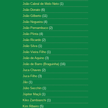
João Cabral de Melo Neto
(1)
João Donato
(6)
João Gilberto
(11)
João Nogueira
(4)
João Pernambuco
(2)
João Plinta
(4)
João Ricardo
(2)
João Silva
(1)
João Vieira Filho
(1)
João de Aquino
(3)
João de Barro (Braguinha)
(16)
Juca Chaves
(2)
Juca Filho
(3)
Jão
(1)
Júlio Secchin
(1)
Júpiter Maçã
(1)
Kiko Zambianchi
(1)
Kim Ribeiro
(5)