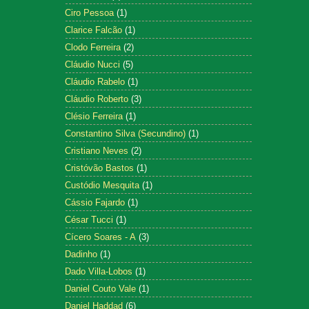
Ciro Pessoa
(1)
Clarice Falcão
(1)
Clodo Ferreira
(2)
Cláudio Nucci
(5)
Cláudio Rabelo
(1)
Cláudio Roberto
(3)
Clésio Ferreira
(1)
Constantino Silva (Secundino)
(1)
Cristiano Neves
(2)
Cristóvão Bastos
(1)
Custódio Mesquita
(1)
Cássio Fajardo
(1)
César Tucci
(1)
Cícero Soares - A
(3)
Dadinho
(1)
Dado Villa-Lobos
(1)
Daniel Couto Vale
(1)
Daniel Haddad
(6)