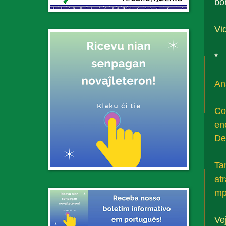
bo
Vid
*
An
Co
en
De
Ta
at
mp
Ve