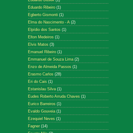
Eduardo Ribeiro
(1)
Egberto Gismonti
(1)
Elma do Nascimento - A
(2)
Elpídio dos Santos
(1)
Elton Medeiros
(1)
Elvis Matos
(3)
Emanuel Ribeiro
(1)
Emmanuel de Souza Lima
(2)
Enzo de Almeida Passos
(1)
Erasmo Carlos
(28)
Eri do Cais
(1)
Estanislau Silva
(1)
Eudes Roberto Arruda Chaves
(1)
Eurico Barreiros
(1)
Evaldo Gouveia
(1)
Ezequiel Neves
(1)
Fagner
(14)