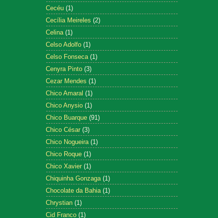
Cecéu
(1)
Cecília Meireles
(2)
Celina
(1)
Celso Adolfo
(1)
Celso Fonseca
(1)
Cenyra Pinto
(3)
Cezar Mendes
(1)
Chico Amaral
(1)
Chico Anysio
(1)
Chico Buarque
(91)
Chico César
(3)
Chico Nogueira
(1)
Chico Roque
(1)
Chico Xavier
(1)
Chiquinha Gonzaga
(1)
Chocolate da Bahia
(1)
Chrystian
(1)
Cid Franco
(1)