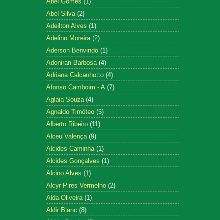
Abel Gomes
(1)
Abel Silva
(2)
Adeilton Alves
(1)
Adelino Moreira
(2)
Aderson Benvindo
(1)
Adoniran Barbosa
(4)
Adriana Calcanhotto
(4)
Afonso Camboim - A
(7)
Aglaia Souza
(4)
Agnaldo Timóteo
(5)
Alberto Ribeiro
(11)
Alceu Valença
(9)
Alcides Caminha
(1)
Alcides Gonçalves
(1)
Alcino Alves
(1)
Alcyr Pires Vermelho
(2)
Alda Oliveira
(1)
Aldir Blanc
(8)