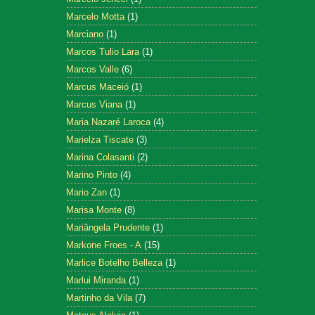
Marcelo Motta
(1)
Marciano
(1)
Marcos Tulio Lara
(1)
Marcos Valle
(6)
Marcus Maceió
(1)
Marcus Viana
(1)
Maria Nazaré Laroca
(4)
Marielza Tiscate
(3)
Marina Colasanti
(2)
Marino Pinto
(4)
Mario Zan
(1)
Marisa Monte
(8)
Mariângela Prudente
(1)
Markone Froes - A
(15)
Marlice Botelho Belleza
(1)
Marlui Miranda
(1)
Martinho da Vila
(7)