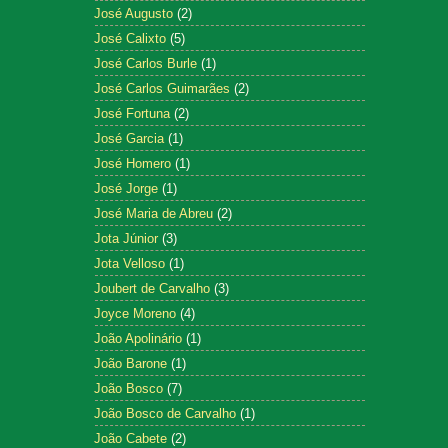
José Augusto
(2)
José Calixto
(5)
José Carlos Burle
(1)
José Carlos Guimarães
(2)
José Fortuna
(2)
José Garcia
(1)
José Homero
(1)
José Jorge
(1)
José Maria de Abreu
(2)
Jota Júnior
(3)
Jota Velloso
(1)
Joubert de Carvalho
(3)
Joyce Moreno
(4)
João Apolinário
(1)
João Barone
(1)
João Bosco
(7)
João Bosco de Carvalho
(1)
João Cabete
(2)