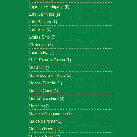
Lupicínio Rodrigues
(9)
Luís Carlinhos
(1)
Luís Peixoto
(1)
Luís Reis
(3)
Lysias Ênio
(3)
Lô Borges
(3)
Lúcio Silva
(1)
M. J. Ferreira Penna
(1)
MC João
(1)
Mano Décio da Viola
(1)
Manoel Ferreira
(1)
Manoel Góes
(1)
Manuel Bandeira
(3)
Marcelo
(1)
Marcelo Albuquerque
(1)
Marcelo Fromer
(2)
Marcelo Hayena
(1)
Marcelo Jeneci
(1)