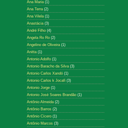
Ana Maria
(1)
Ana Terra
(2)
Ana Vilela
(1)
Anastácia
(3)
André Filho
(4)
Angela Ro Ro
(2)
Angelino de Oliveira
(1)
Anitta
(1)
Antonio Adolfo
(1)
Antonio Baracho da Silva
(3)
Antonio Carlos Xandó
(1)
Antonio Carlos k Jocafi
(3)
Antonio Jorge
(1)
Antonio José Soares Brandão
(1)
Antônio Almeida
(2)
Antônio Barros
(2)
Antônio Cícero
(1)
Antônio Marcos
(3)