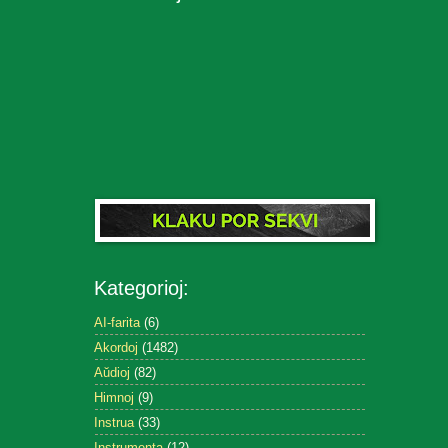
Kategorioj:
AI-farita
(6)
Akordoj
(1482)
Aŭdioj
(82)
Himnoj
(9)
Instrua
(33)
Instrumenta
(12)