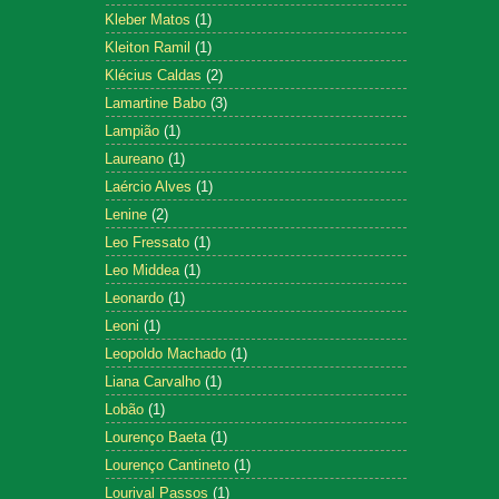
Kleber Matos
(1)
Kleiton Ramil
(1)
Klécius Caldas
(2)
Lamartine Babo
(3)
Lampião
(1)
Laureano
(1)
Laércio Alves
(1)
Lenine
(2)
Leo Fressato
(1)
Leo Middea
(1)
Leonardo
(1)
Leoni
(1)
Leopoldo Machado
(1)
Liana Carvalho
(1)
Lobão
(1)
Lourenço Baeta
(1)
Lourenço Cantineto
(1)
Lourival Passos
(1)