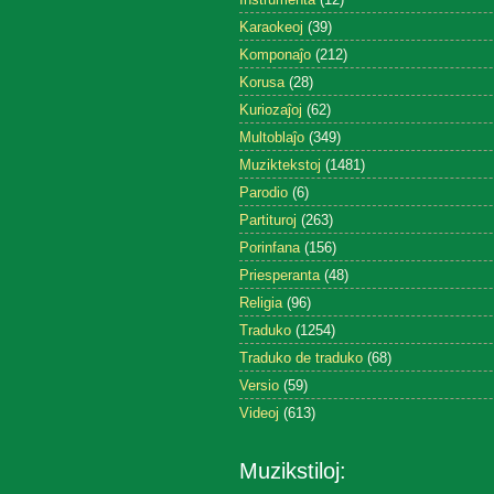
Karaokeoj
(39)
Komponaĵo
(212)
Korusa
(28)
Kuriozaĵoj
(62)
Multoblaĵo
(349)
Muziktekstoj
(1481)
Parodio
(6)
Partituroj
(263)
Porinfana
(156)
Priesperanta
(48)
Religia
(96)
Traduko
(1254)
Traduko de traduko
(68)
Versio
(59)
Videoj
(613)
Muzikstiloj: