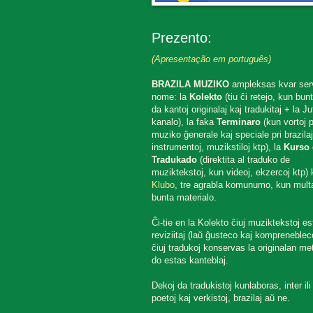
Prezento:
(Apresentação em português)
BRAZILA MUZIKO
ampleksas kvar ser
nome: la
Kolekto
(tiu ĉi retejo, kun bun
da kantoj originalaj kaj tradukitaj + la J
kanalo), la faka
Terminaro
(kun vortoj p
muziko ĝenerale kaj speciale pri brazilaj
instrumentoj, muzikstiloj ktp), la
Kurso 
Tradukado
(direktita al traduko de
muziktekstoj, kun videoj, ekzercoj ktp) k
Klubo
, tre agrabla komunumo, kun mult
bunta materialo.
Ĉi-tie en la Kolekto ĉiuj muziktekstoj es
reviziitaj (laŭ ĝusteco kaj komprenebleco
ĉiuj tradukoj konservas la originalan met
do estas kanteblaj.
Dekoj da tradukistoj kunlaboras, inter ili
poetoj kaj verkistoj, brazilaj aŭ ne.