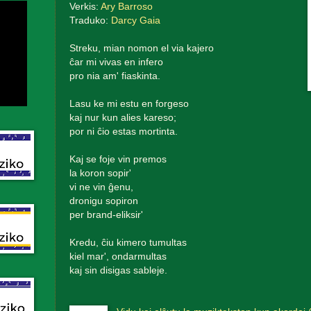
Verkis:
Ary Barroso
Traduko:
Darcy Gaia
Streku, mian nomon el via kajero
ĉar mi vivas en infero
pro nia am' fiaskinta.
Lasu ke mi estu en forgeso
kaj nur kun alies kareso;
por ni ĉio estas mortinta.
Kaj se foje vin premos
la koron sopir'
vi ne vin ĝenu,
dronigu sopiron
per brand-eliksir'
Kredu, ĉiu kimero tumultas
kiel mar', ondarmultas
kaj sin disigas sableje.