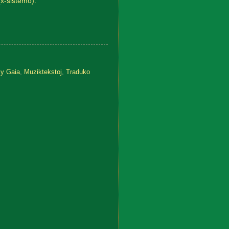
(x-sistemo).
y Gaia
,
Muziktekstoj
,
Traduko