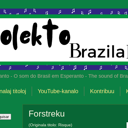
anto - O som do Brasil em Esperanto - The sound of Braz
nalaj titoloj
YouTube-kanalo
Kontribuu
Forstreku
(Originala titolo: Risque)