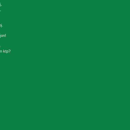
j
,
,
oj.
jon!
n
n ktp?