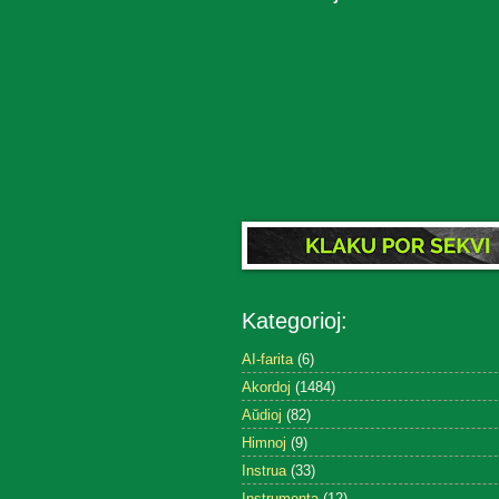
Kategorioj:
AI-farita
(6)
Akordoj
(1484)
Aŭdioj
(82)
Himnoj
(9)
Instrua
(33)
Instrumenta
(12)