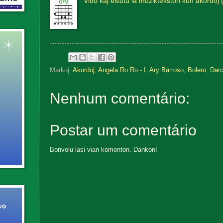
Vidu kaj elŝutu la muziktekston kun akordoj 
Markoj:
Akordoj
,
Angela Ro Ro - I
,
Ary Barroso
,
Bolero
,
Darc
Nenhum comentário:
Postar um comentário
Bonvolu lasi vian komenton. Dankon!