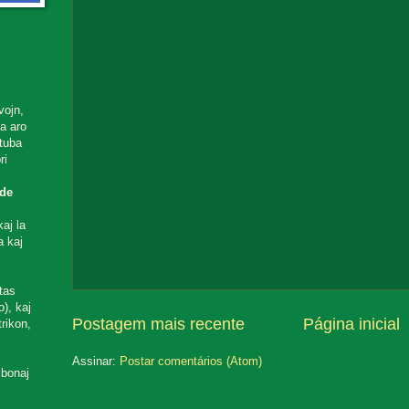
vojn,
ta aro
utuba
ri
de
aj la
a kaj
tas
), kaj
Postagem mais recente
Página inicial
rikon,
Assinar:
Postar comentários (Atom)
 bonaj