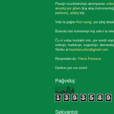
Plurajn muziktekstojn akompanas
video
akordoj por gitaro
(kaj aliaj instrumentoj)
partituroj
,
aŭdioj
ktp.
Vidu la paĝon
Kiel navigi
, por pliaj detal
Bonvolu lasi komentojn kaj sekvi la rete
Ĉu vi volas kontakti min, por sendi viaj
verkojn, tradukojn, sugestojn, demandoj
Skribu al
brazilamuziko@gmail.com
.
Respondeculo:
Flávio Fonseca
.
Dankon pro via vizito!
Paĝvidoj:
1
3
9
3
5
8
9
Sekvantoj: