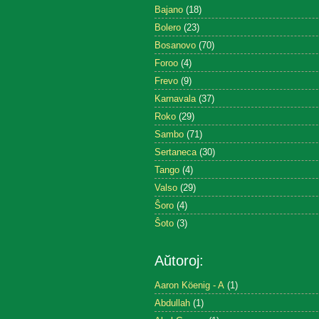
Bajano
(18)
Bolero
(23)
Bosanovo
(70)
Foroo
(4)
Frevo
(9)
Karnavala
(37)
Roko
(29)
Sambo
(71)
Sertaneca
(30)
Tango
(4)
Valso
(29)
Ŝoro
(4)
Ŝoto
(3)
Aŭtoroj:
Aaron Köenig - A
(1)
Abdullah
(1)