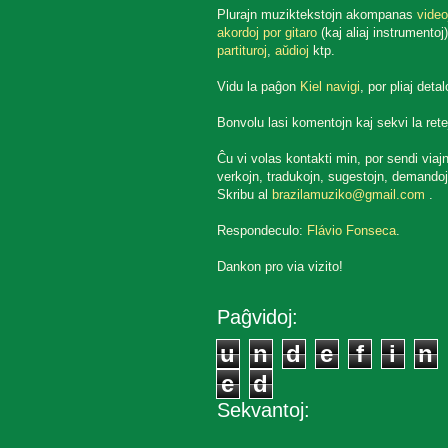
Plurajn muziktekstojn akompanas
video
akordoj por gitaro
(kaj aliaj instrumentoj)
partituroj
,
aŭdioj
ktp.
Vidu la paĝon
Kiel navigi
, por pliaj detal
Bonvolu lasi komentojn kaj sekvi la rete
Ĉu vi volas kontakti min, por sendi viaj
verkojn, tradukojn, sugestojn, demandoj
Skribu al
brazilamuziko@gmail.com
.
Respondeculo:
Flávio Fonseca
.
Dankon pro via vizito!
Paĝvidoj:
u
n
d
e
f
i
n
e
d
Sekvantoj: