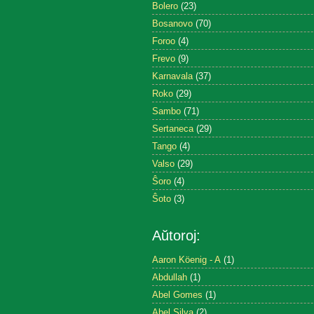
Bolero
(23)
Bosanovo
(70)
Foroo
(4)
Frevo
(9)
Karnavala
(37)
Roko
(29)
Sambo
(71)
Sertaneca
(29)
Tango
(4)
Valso
(29)
Ŝoro
(4)
Ŝoto
(3)
Aŭtoroj:
Aaron Köenig - A
(1)
Abdullah
(1)
Abel Gomes
(1)
Abel Silva
(2)