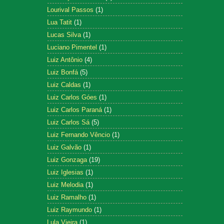
Lourival Passos
(1)
Lua Tatit
(1)
Lucas Silva
(1)
Luciano Pimentel
(1)
Luiz Antônio
(4)
Luiz Bonfá
(5)
Luiz Caldas
(1)
Luiz Carlos Góes
(1)
Luiz Carlos Paraná
(1)
Luiz Carlos Sá
(5)
Luiz Fernando Vêncio
(1)
Luiz Galvão
(1)
Luiz Gonzaga
(19)
Luiz Iglesias
(1)
Luiz Melodia
(1)
Luiz Ramalho
(1)
Luiz Raymundo
(1)
Lula Vieira
(1)