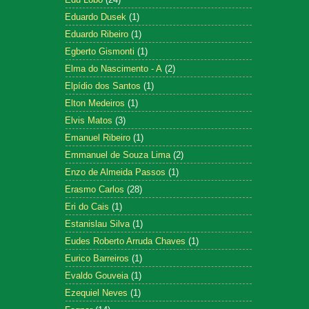
Eduardo Dusek
(1)
Eduardo Ribeiro
(1)
Egberto Gismonti
(1)
Elma do Nascimento - A
(2)
Elpídio dos Santos
(1)
Elton Medeiros
(1)
Elvis Matos
(3)
Emanuel Ribeiro
(1)
Emmanuel de Souza Lima
(2)
Enzo de Almeida Passos
(1)
Erasmo Carlos
(28)
Eri do Cais
(1)
Estanislau Silva
(1)
Eudes Roberto Arruda Chaves
(1)
Eurico Barreiros
(1)
Evaldo Gouveia
(1)
Ezequiel Neves
(1)