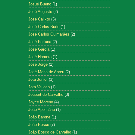
Josué Bueno
(1)
José Augusto
(2)
José Calixto
(5)
José Carlos Burle
(1)
José Carlos Guimarães
(2)
José Fortuna
(2)
José Garcia
(1)
José Homero
(1)
José Jorge
(1)
José Maria de Abreu
(2)
Jota Júnior
(3)
Jota Velloso
(1)
Joubert de Carvalho
(3)
Joyce Moreno
(4)
João Apolinário
(1)
João Barone
(1)
João Bosco
(7)
João Bosco de Carvalho
(1)