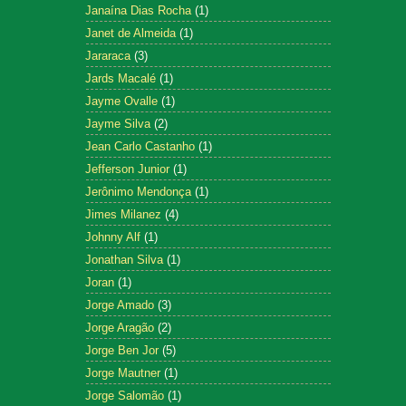
Janaína Dias Rocha
(1)
Janet de Almeida
(1)
Jararaca
(3)
Jards Macalé
(1)
Jayme Ovalle
(1)
Jayme Silva
(2)
Jean Carlo Castanho
(1)
Jefferson Junior
(1)
Jerônimo Mendonça
(1)
Jimes Milanez
(4)
Johnny Alf
(1)
Jonathan Silva
(1)
Joran
(1)
Jorge Amado
(3)
Jorge Aragão
(2)
Jorge Ben Jor
(5)
Jorge Mautner
(1)
Jorge Salomão
(1)