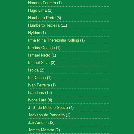
Homero Ferreira
(1)
Hugo Lima
(1)
Humberto Porto
(5)
Humberto Teixeira
(11)
Hyldon
(1)
Irmã Míria Therezinha Kolling
(1)
Irmãos Orlando
(1)
Ismael Netto
(1)
Ismael Silva
(3)
Isolda
(2)
Iuri Cunha
(1)
Ivan Ferreira
(1)
Ivan Lins
(18)
Ivone Lara
(4)
J. B. de Mello e Souza
(4)
Jackson do Pandeiro
(1)
Jair Amorim
(2)
James Marotta
(2)