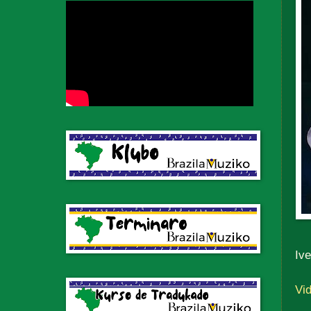
Iv
Vid