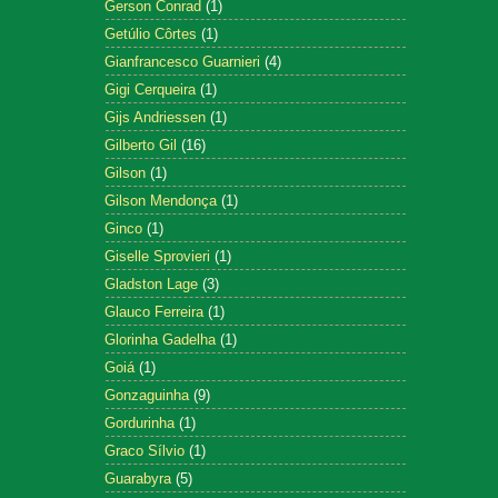
Gerson Conrad
(1)
Getúlio Côrtes
(1)
Gianfrancesco Guarnieri
(4)
Gigi Cerqueira
(1)
Gijs Andriessen
(1)
Gilberto Gil
(16)
Gilson
(1)
Gilson Mendonça
(1)
Ginco
(1)
Giselle Sprovieri
(1)
Gladston Lage
(3)
Glauco Ferreira
(1)
Glorinha Gadelha
(1)
Goiá
(1)
Gonzaguinha
(9)
Gordurinha
(1)
Graco Sílvio
(1)
Guarabyra
(5)