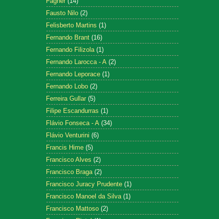
Fagner
(14)
Fausto Nilo
(2)
Felisberto Martins
(1)
Fernando Brant
(16)
Fernando Filizola
(1)
Fernando Larocca - A
(2)
Fernando Leporace
(1)
Fernando Lobo
(2)
Ferreira Gullar
(5)
Filipe Escandurras
(1)
Flávio Fonseca - A
(34)
Flávio Venturini
(6)
Francis Hime
(5)
Francisco Alves
(2)
Francisco Braga
(2)
Francisco Juracy Prudente
(1)
Francisco Manoel da Silva
(1)
Francisco Mattoso
(2)