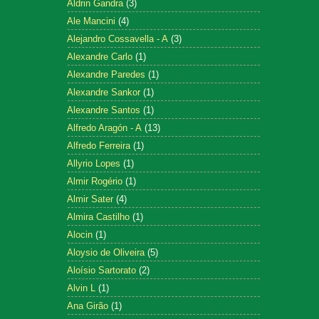
Aldrin Gandra
(3)
Ale Mancini
(4)
Alejandro Cossavella - A
(3)
Alexandre Carlo
(1)
Alexandre Paredes
(1)
Alexandre Sankor
(1)
Alexandre Santos
(1)
Alfredo Aragón - A
(13)
Alfredo Ferreira
(1)
Allyrio Lopes
(1)
Almir Rogério
(1)
Almir Sater
(4)
Almira Castilho
(1)
Alocin
(1)
Aloysio de Oliveira
(5)
Aloísio Sartorato
(2)
Alvin L
(1)
Ana Girão
(1)