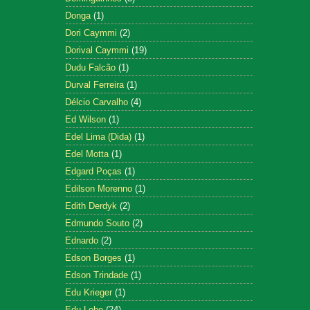
Donga
(1)
Dori Caymmi
(2)
Dorival Caymmi
(19)
Dudu Falcão
(1)
Durval Ferreira
(1)
Délcio Carvalho
(4)
Ed Wilson
(1)
Edel Lima (Dida)
(1)
Edel Motta
(1)
Edgard Poças
(1)
Edilson Morenno
(1)
Edith Derdyk
(2)
Edmundo Souto
(2)
Ednardo
(2)
Edson Borges
(1)
Edson Trindade
(1)
Edu Krieger
(1)
Edu Lobo
(24)