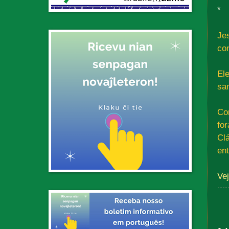
*
Je
co
El
sa
Co
fo
Cl
ent
Ve