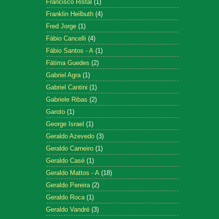
Francisco Ristal
(1)
Franklin Heilbuth
(4)
Fred Jorge
(1)
Fábio Cancelli
(4)
Fábio Santos - A
(1)
Fátima Guedes
(2)
Gabriel Agra
(1)
Gabriel Cantini
(1)
Gabriele Ribas
(2)
Garoto
(1)
George Israel
(1)
Geraldo Azevedo
(3)
Geraldo Carneiro
(1)
Geraldo Casé
(1)
Geraldo Mattos - A
(18)
Geraldo Pereira
(2)
Geraldo Roca
(1)
Geraldo Vandré
(3)