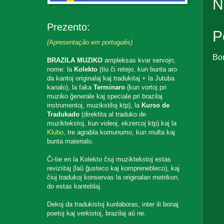
N
Prezento:
P
(Apresentação em português)
Bo
BRAZILA MUZIKO
ampleksas kvar servojn,
nome: la
Kolekto
(tiu ĉi retejo, kun bunta aro
da kantoj originalaj kaj tradukitaj + la Jutuba
kanalo), la faka
Terminaro
(kun vortoj pri
muziko ĝenerale kaj speciale pri brazilaj
instrumentoj, muzikstiloj ktp), la
Kurso de
Tradukado
(direktita al traduko de
muziktekstoj, kun videoj, ekzercoj ktp) kaj la
Klubo
, tre agrabla komunumo, kun multa kaj
bunta materialo.
Ĉi-tie en la Kolekto ĉiuj muziktekstoj estas
reviziitaj (laŭ ĝusteco kaj komprenebleco), kaj
ĉiuj tradukoj konservas la originalan metrikon,
do estas kanteblaj.
Dekoj da tradukistoj kunlaboras, inter ili bonaj
poetoj kaj verkistoj, brazilaj aŭ ne.