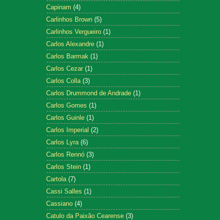
Capinam
(4)
Carlinhos Brown
(5)
Carlinhos Vergueiro
(1)
Carlos Alexandre
(1)
Carlos Barmak
(1)
Carlos Cezar
(1)
Carlos Colla
(3)
Carlos Drummond de Andrade
(1)
Carlos Gomes
(1)
Carlos Guinle
(1)
Carlos Imperial
(2)
Carlos Lyra
(6)
Carlos Rennó
(3)
Carlos Stein
(1)
Cartola
(7)
Cassi Salles
(1)
Cassiano
(4)
Catulo da Paixão Cearense
(3)