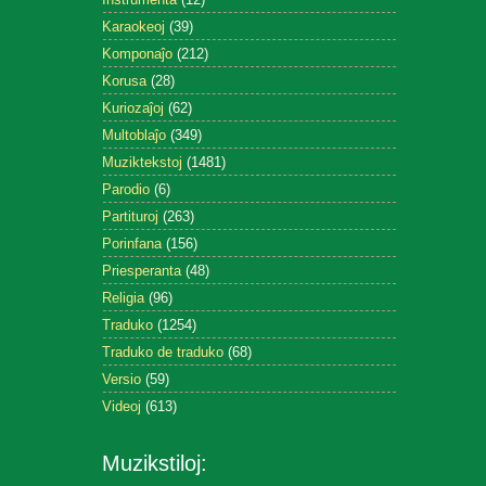
Karaokeoj
(39)
Komponaĵo
(212)
Korusa
(28)
Kuriozaĵoj
(62)
Multoblaĵo
(349)
Muziktekstoj
(1481)
Parodio
(6)
Partituroj
(263)
Porinfana
(156)
Priesperanta
(48)
Religia
(96)
Traduko
(1254)
Traduko de traduko
(68)
Versio
(59)
Videoj
(613)
Muzikstiloj: