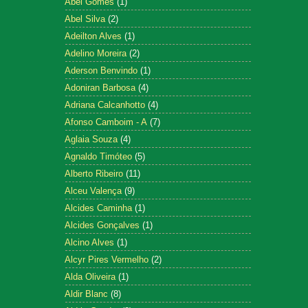
Abel Gomes
(1)
Abel Silva
(2)
Adeilton Alves
(1)
Adelino Moreira
(2)
Aderson Benvindo
(1)
Adoniran Barbosa
(4)
Adriana Calcanhotto
(4)
Afonso Camboim - A
(7)
Aglaia Souza
(4)
Agnaldo Timóteo
(5)
Alberto Ribeiro
(11)
Alceu Valença
(9)
Alcides Caminha
(1)
Alcides Gonçalves
(1)
Alcino Alves
(1)
Alcyr Pires Vermelho
(2)
Alda Oliveira
(1)
Aldir Blanc
(8)