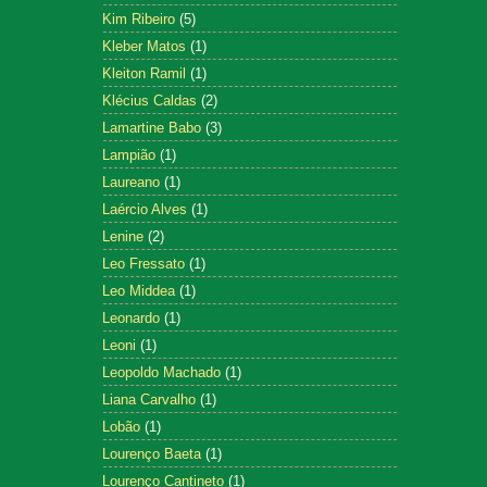
Kim Ribeiro
(5)
Kleber Matos
(1)
Kleiton Ramil
(1)
Klécius Caldas
(2)
Lamartine Babo
(3)
Lampião
(1)
Laureano
(1)
Laércio Alves
(1)
Lenine
(2)
Leo Fressato
(1)
Leo Middea
(1)
Leonardo
(1)
Leoni
(1)
Leopoldo Machado
(1)
Liana Carvalho
(1)
Lobão
(1)
Lourenço Baeta
(1)
Lourenço Cantineto
(1)