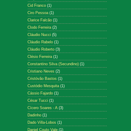
Cid Franco
(1)
Ciro Pessoa
(1)
Clarice Falcão
(1)
Clodo Ferreira
(2)
Cláudio Nucci
(5)
Cláudio Rabelo
(1)
Cláudio Roberto
(3)
Clésio Ferreira
(1)
Constantino Silva (Secundino)
(1)
Cristiano Neves
(2)
Cristóvão Bastos
(1)
Custódio Mesquita
(1)
Cássio Fajardo
(1)
César Tucci
(1)
Cícero Soares - A
(3)
Dadinho
(1)
Dado Villa-Lobos
(1)
Daniel Couto Vale
(1)