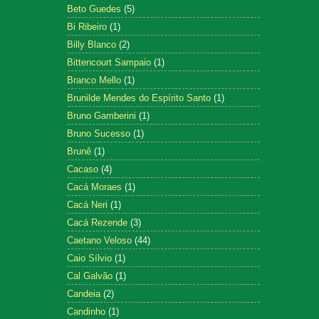
Beto Guedes
(5)
Bi Ribeiro
(1)
Billy Blanco
(2)
Bittencourt Sampaio
(1)
Branco Mello
(1)
Brunilde Mendes do Espírito Santo
(1)
Bruno Gamberini
(1)
Bruno Sucesso
(1)
Brunê
(1)
Cacaso
(4)
Cacá Moraes
(1)
Cacá Neri
(1)
Cacá Rezende
(3)
Caetano Veloso
(44)
Caio Sílvio
(1)
Cal Galvão
(1)
Candeia
(2)
Candinho
(1)