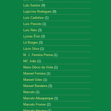
Lulu Santos
(9)
Lupicínio Rodrigues
(9)
Luís Carlinhos
(1)
Luís Peixoto
(1)
Luís Reis
(3)
Lysias Ênio
(3)
Lô Borges
(3)
Lúcio Silva
(1)
M. J. Ferreira Penna
(1)
MC João
(1)
Mano Décio da Viola
(1)
Manoel Ferreira
(1)
Manoel Góes
(1)
Manuel Bandeira
(3)
Marcelo
(1)
Marcelo Albuquerque
(1)
Marcelo Fromer
(2)
Marcelo Hayena
(1)