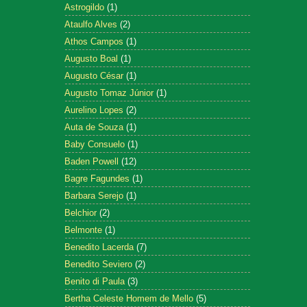
Astrogildo
(1)
Ataulfo Alves
(2)
Athos Campos
(1)
Augusto Boal
(1)
Augusto César
(1)
Augusto Tomaz Júnior
(1)
Aurelino Lopes
(2)
Auta de Souza
(1)
Baby Consuelo
(1)
Baden Powell
(12)
Bagre Fagundes
(1)
Barbara Serejo
(1)
Belchior
(2)
Belmonte
(1)
Benedito Lacerda
(7)
Benedito Seviero
(2)
Benito di Paula
(3)
Bertha Celeste Homem de Mello
(5)