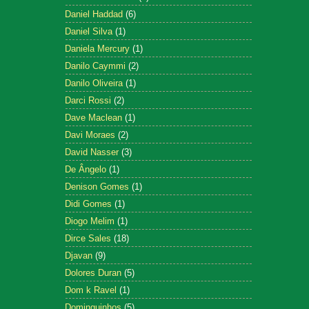
Daniel Haddad
(6)
Daniel Silva
(1)
Daniela Mercury
(1)
Danilo Caymmi
(2)
Danilo Oliveira
(1)
Darci Rossi
(2)
Dave Maclean
(1)
Davi Moraes
(2)
David Nasser
(3)
De Ângelo
(1)
Denison Gomes
(1)
Didi Gomes
(1)
Diogo Melim
(1)
Dirce Sales
(18)
Djavan
(9)
Dolores Duran
(5)
Dom k Ravel
(1)
Dominguinhos
(5)