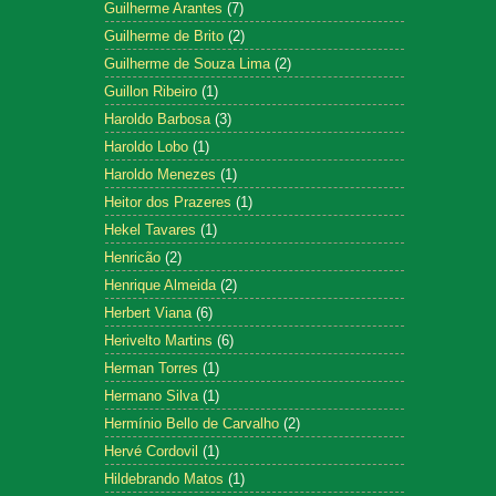
Guilherme Arantes
(7)
Guilherme de Brito
(2)
Guilherme de Souza Lima
(2)
Guillon Ribeiro
(1)
Haroldo Barbosa
(3)
Haroldo Lobo
(1)
Haroldo Menezes
(1)
Heitor dos Prazeres
(1)
Hekel Tavares
(1)
Henricão
(2)
Henrique Almeida
(2)
Herbert Viana
(6)
Herivelto Martins
(6)
Herman Torres
(1)
Hermano Silva
(1)
Hermínio Bello de Carvalho
(2)
Hervé Cordovil
(1)
Hildebrando Matos
(1)