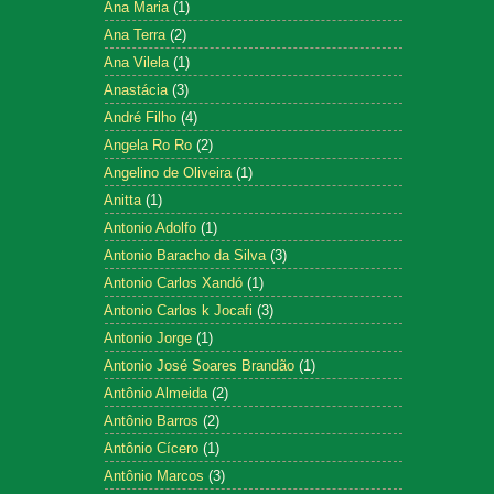
Ana Maria
(1)
Ana Terra
(2)
Ana Vilela
(1)
Anastácia
(3)
André Filho
(4)
Angela Ro Ro
(2)
Angelino de Oliveira
(1)
Anitta
(1)
Antonio Adolfo
(1)
Antonio Baracho da Silva
(3)
Antonio Carlos Xandó
(1)
Antonio Carlos k Jocafi
(3)
Antonio Jorge
(1)
Antonio José Soares Brandão
(1)
Antônio Almeida
(2)
Antônio Barros
(2)
Antônio Cícero
(1)
Antônio Marcos
(3)