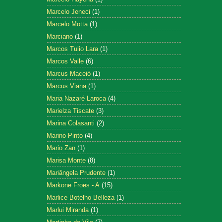
Marcelo Jeneci
(1)
Marcelo Motta
(1)
Marciano
(1)
Marcos Tulio Lara
(1)
Marcos Valle
(6)
Marcus Maceió
(1)
Marcus Viana
(1)
Maria Nazaré Laroca
(4)
Marielza Tiscate
(3)
Marina Colasanti
(2)
Marino Pinto
(4)
Mario Zan
(1)
Marisa Monte
(8)
Mariângela Prudente
(1)
Markone Froes - A
(15)
Marlice Botelho Belleza
(1)
Marlui Miranda
(1)