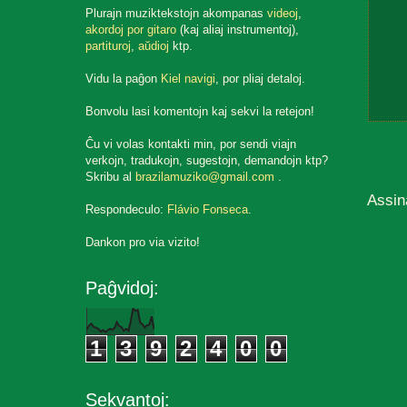
Plurajn muziktekstojn akompanas
videoj
,
akordoj por gitaro
(kaj aliaj instrumentoj),
partituroj
,
aŭdioj
ktp.
Vidu la paĝon
Kiel navigi
, por pliaj detaloj.
Bonvolu lasi komentojn kaj sekvi la retejon!
Ĉu vi volas kontakti min, por sendi viajn
verkojn, tradukojn, sugestojn, demandojn ktp?
Skribu al
brazilamuziko@gmail.com
.
Assin
Respondeculo:
Flávio Fonseca
.
Dankon pro via vizito!
Paĝvidoj:
1
3
9
2
4
0
0
Sekvantoj: