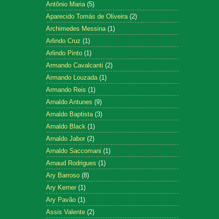
Antônio Maria
(5)
Aparecido Tomás de Oliveira
(2)
Archimedes Messina
(1)
Arlindo Cruz
(1)
Arlindo Pinto
(1)
Armando Cavalcanti
(2)
Armando Louzada
(1)
Armando Reis
(1)
Arnaldo Antunes
(9)
Arnaldo Baptista
(3)
Arnaldo Black
(1)
Arnaldo Jabor
(2)
Arnaldo Saccomani
(1)
Arnaud Rodrigues
(1)
Ary Barroso
(8)
Ary Kerner
(1)
Ary Pavão
(1)
Assis Valente
(2)