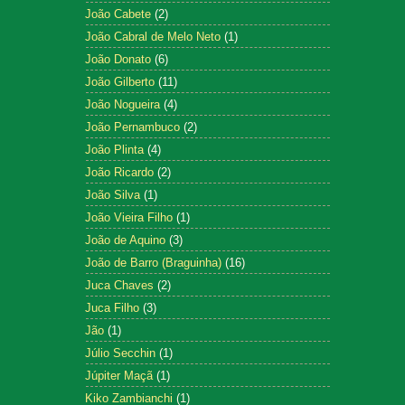
João Cabete
(2)
João Cabral de Melo Neto
(1)
João Donato
(6)
João Gilberto
(11)
João Nogueira
(4)
João Pernambuco
(2)
João Plinta
(4)
João Ricardo
(2)
João Silva
(1)
João Vieira Filho
(1)
João de Aquino
(3)
João de Barro (Braguinha)
(16)
Juca Chaves
(2)
Juca Filho
(3)
Jão
(1)
Júlio Secchin
(1)
Júpiter Maçã
(1)
Kiko Zambianchi
(1)