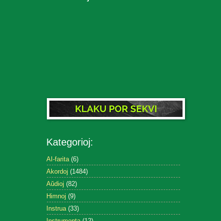
Kategorioj:
AI-farita
(6)
Akordoj
(1484)
Aŭdioj
(82)
Himnoj
(9)
Instrua
(33)
Instrumenta
(12)