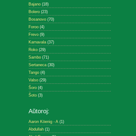
Bajano
(18)
Bolero
(23)
Bosanovo
(70)
Foroo
(4)
Frevo
(9)
Karnavala
(37)
Roko
(29)
Sambo
(71)
Sertaneca
(30)
Tango
(4)
Valso
(29)
Ŝoro
(4)
Ŝoto
(3)
Aŭtoroj:
Aaron Köenig - A
(1)
Abdullah
(1)