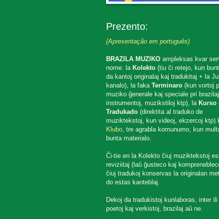
Prezento:
(Apresentação em português)
BRAZILA MUZIKO
ampleksas kvar ser
nome: la
Kolekto
(tiu ĉi retejo, kun bun
da kantoj originalaj kaj tradukitaj + la J
kanalo), la faka
Terminaro
(kun vortoj p
muziko ĝenerale kaj speciale pri brazilaj
instrumentoj, muzikstiloj ktp), la
Kurso 
Tradukado
(direktita al traduko de
muziktekstoj, kun videoj, ekzercoj ktp) k
Klubo
, tre agrabla komunumo, kun mult
bunta materialo.
Ĉi-tie en la Kolekto ĉiuj muziktekstoj es
reviziitaj (laŭ ĝusteco kaj komprenebleco
ĉiuj tradukoj konservas la originalan met
do estas kanteblaj.
Dekoj da tradukistoj kunlaboras, inter ili
poetoj kaj verkistoj, brazilaj aŭ ne.