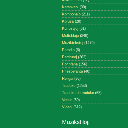
Karaokeoj
(39)
Komponaĵo
(211)
Korusa
(28)
Kuriozaĵoj
(61)
Multoblaĵo
(349)
Muziktekstoj
(1479)
Parodio
(6)
Partituroj
(262)
Porinfana
(156)
Priesperanta
(48)
Religia
(96)
Traduko
(1253)
Traduko de traduko
(68)
Versio
(59)
Videoj
(612)
Muzikstiloj: