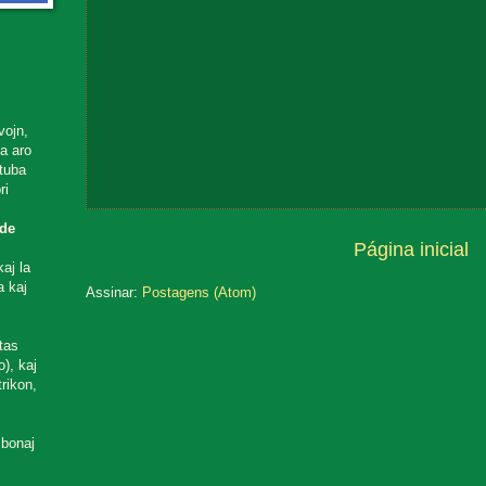
vojn,
ta aro
utuba
ri
de
Página inicial
aj la
a kaj
Assinar:
Postagens (Atom)
tas
), kaj
rikon,
 bonaj