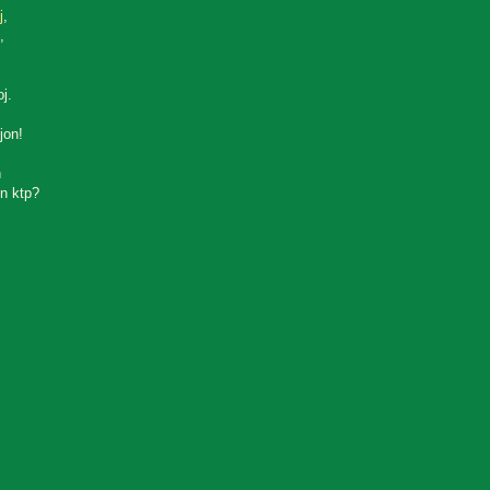
j
,
,
oj.
jon!
n
n ktp?