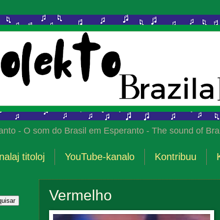
anto - O som do Brasil em Esperanto - The sound of Braz
nalaj titoloj
YouTube-kanalo
Kontribuu
Vermelho