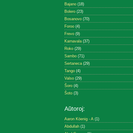
Bajano
(18)
Bolero
(23)
Bosanovo
(70)
Foroo
(4)
Frevo
(9)
Karnavala
(37)
Roko
(29)
Sambo
(71)
Sertaneca
(29)
Tango
(4)
Valso
(29)
Ŝoro
(4)
Ŝoto
(3)
Aŭtoroj:
Aaron Köenig - A
(1)
Abdullah
(1)