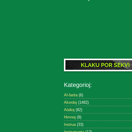
Kategorioj:
AI-farita
(6)
Akordoj
(1482)
Aŭdioj
(82)
Himnoj
(9)
Instrua
(33)
Instrumenta
(12)