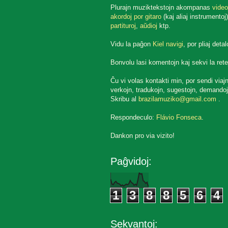
Plurajn muziktekstojn akompanas
video
akordoj por gitaro
(kaj aliaj instrumentoj)
partituroj
,
aŭdioj
ktp.
Vidu la paĝon
Kiel navigi
, por pliaj detal
Bonvolu lasi komentojn kaj sekvi la rete
Ĉu vi volas kontakti min, por sendi viaj
verkojn, tradukojn, sugestojn, demandoj
Skribu al
brazilamuziko@gmail.com
.
Respondeculo:
Flávio Fonseca
.
Dankon pro via vizito!
Paĝvidoj:
1
3
8
8
5
6
4
Sekvantoj: