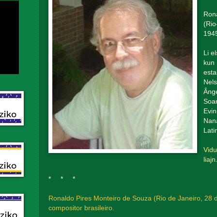
Rona
(Rio
1945
Li e
kun
esta
Nels
Ânge
Soar
Evin
Nan
Latin
Vidu
liajn
* * *
Ronaldo Pires Monteiro de Souza (Rio de Janeiro, 28 
compositor brasileiro.