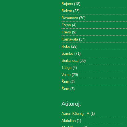
Bajano
(18)
Bolero
(23)
Bosanovo
(70)
Foroo
(4)
Frevo
(9)
Karnavala
(37)
Roko
(29)
Sambo
(71)
Sertaneca
(30)
Tango
(4)
Valso
(29)
Ŝoro
(4)
Ŝoto
(3)
Aŭtoroj:
Aaron Köenig - A
(1)
Abdullah
(1)