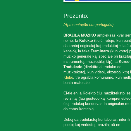
Prezento:
(Apresentação em português)
BRAZILA MUZIKO
ampleksas kvar ser
nome: la
Kolekto
(tiu ĉi retejo, kun bun
da kantoj originalaj kaj tradukitaj + la J
kanalo), la faka
Terminaro
(kun vortoj p
muziko ĝenerale kaj speciale pri brazilaj
instrumentoj, muzikstiloj ktp), la
Kurso 
Tradukado
(direktita al traduko de
muziktekstoj, kun videoj, ekzercoj ktp) k
Klubo
, tre agrabla komunumo, kun mult
bunta materialo.
Ĉi-tie en la Kolekto ĉiuj muziktekstoj es
reviziitaj (laŭ ĝusteco kaj komprenebleco
ĉiuj tradukoj konservas la originalan met
do estas kanteblaj.
Dekoj da tradukistoj kunlaboras, inter ili
poetoj kaj verkistoj, brazilaj aŭ ne.