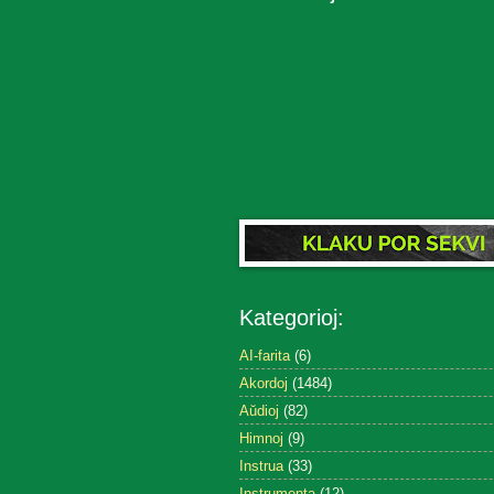
Kategorioj:
AI-farita
(6)
Akordoj
(1484)
Aŭdioj
(82)
Himnoj
(9)
Instrua
(33)
Instrumenta
(12)