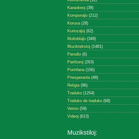
Karaokeoj
(39)
Komponaĵo
(212)
Korusa
(28)
Kuriozaĵoj
(62)
Multoblaĵo
(349)
Muziktekstoj
(1481)
Parodio
(6)
Partituroj
(263)
Porinfana
(156)
Priesperanta
(48)
Religia
(96)
Traduko
(1254)
Traduko de traduko
(68)
Versio
(59)
Videoj
(613)
Muzikstiloj: