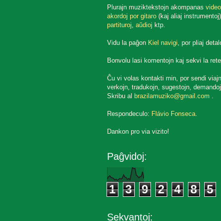
Plurajn muziktekstojn akompanas
video
akordoj por gitaro
(kaj aliaj instrumentoj)
partituroj
,
aŭdioj
ktp.
Vidu la paĝon
Kiel navigi
, por pliaj detal
Bonvolu lasi komentojn kaj sekvi la rete
Ĉu vi volas kontakti min, por sendi viaj
verkojn, tradukojn, sugestojn, demandoj
Skribu al
brazilamuziko@gmail.com
.
Respondeculo:
Flávio Fonseca
.
Dankon pro via vizito!
Paĝvidoj:
1
3
9
2
4
8
5
Sekvantoj: