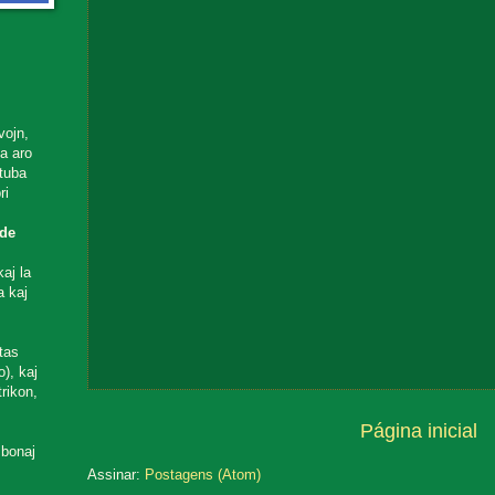
vojn,
ta aro
utuba
ri
de
aj la
a kaj
tas
), kaj
rikon,
Página inicial
 bonaj
Assinar:
Postagens (Atom)