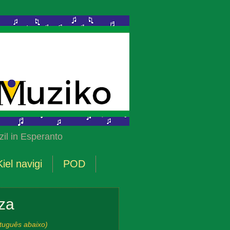
il in Esperanto
Kiel navigi
POD
za
tuguês abaixo)