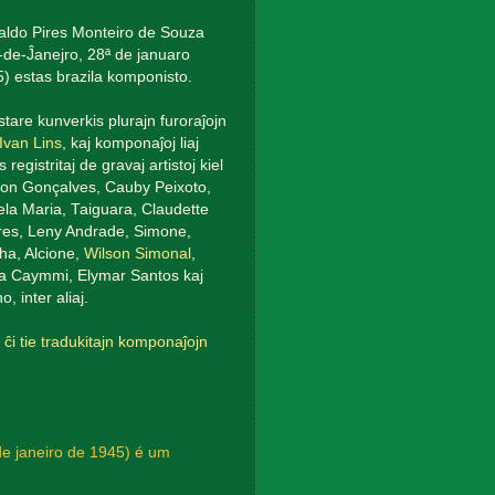
ldo Pires Monteiro de Souza
-de-Ĵanejro, 28ª de januaro
) estas brazila komponisto.
lstare kunverkis plurajn furoraĵojn
Ivan Lins
, kaj komponaĵoj liaj
s registritaj de gravaj artistoj kiel
on Gonçalves, Cauby Peixoto,
la Maria, Taiguara, Claudette
es, Leny Andrade, Simone,
ha, Alcione,
Wilson Simonal
,
a Caymmi, Elymar Santos kaj
o, inter aliaj.
 ĉi tie tradukitajn komponaĵojn
.
de janeiro de 1945) é um