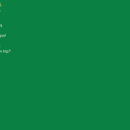
j
,
,
oj.
jon!
n
n ktp?