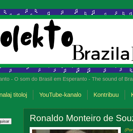
anto - O som do Brasil em Esperanto - The sound of Braz
nalaj titoloj
YouTube-kanalo
Kontribuu
Ronaldo Monteiro de Sou
(Por