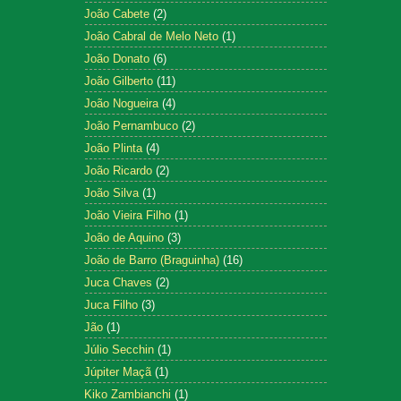
João Cabete
(2)
João Cabral de Melo Neto
(1)
João Donato
(6)
João Gilberto
(11)
João Nogueira
(4)
João Pernambuco
(2)
João Plinta
(4)
João Ricardo
(2)
João Silva
(1)
João Vieira Filho
(1)
João de Aquino
(3)
João de Barro (Braguinha)
(16)
Juca Chaves
(2)
Juca Filho
(3)
Jão
(1)
Júlio Secchin
(1)
Júpiter Maçã
(1)
Kiko Zambianchi
(1)