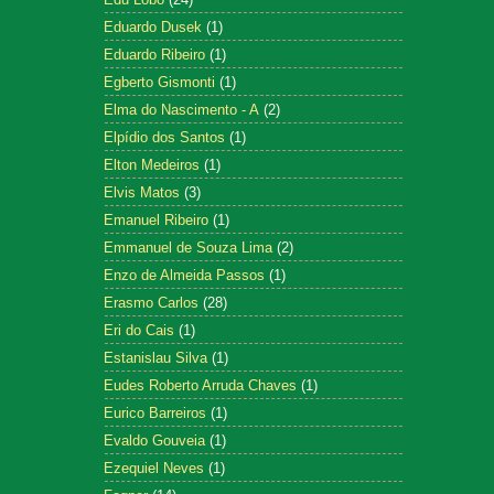
Eduardo Dusek
(1)
Eduardo Ribeiro
(1)
Egberto Gismonti
(1)
Elma do Nascimento - A
(2)
Elpídio dos Santos
(1)
Elton Medeiros
(1)
Elvis Matos
(3)
Emanuel Ribeiro
(1)
Emmanuel de Souza Lima
(2)
Enzo de Almeida Passos
(1)
Erasmo Carlos
(28)
Eri do Cais
(1)
Estanislau Silva
(1)
Eudes Roberto Arruda Chaves
(1)
Eurico Barreiros
(1)
Evaldo Gouveia
(1)
Ezequiel Neves
(1)