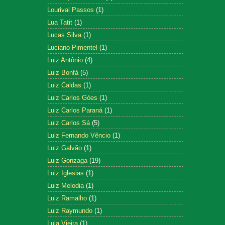
Lourival Passos
(1)
Lua Tatit
(1)
Lucas Silva
(1)
Luciano Pimentel
(1)
Luiz Antônio
(4)
Luiz Bonfá
(5)
Luiz Caldas
(1)
Luiz Carlos Góes
(1)
Luiz Carlos Paraná
(1)
Luiz Carlos Sá
(5)
Luiz Fernando Vêncio
(1)
Luiz Galvão
(1)
Luiz Gonzaga
(19)
Luiz Iglesias
(1)
Luiz Melodia
(1)
Luiz Ramalho
(1)
Luiz Raymundo
(1)
Lula Vieira
(1)