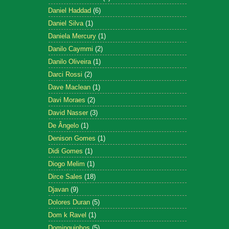
Daniel Haddad
(6)
Daniel Silva
(1)
Daniela Mercury
(1)
Danilo Caymmi
(2)
Danilo Oliveira
(1)
Darci Rossi
(2)
Dave Maclean
(1)
Davi Moraes
(2)
David Nasser
(3)
De Ângelo
(1)
Denison Gomes
(1)
Didi Gomes
(1)
Diogo Melim
(1)
Dirce Sales
(18)
Djavan
(9)
Dolores Duran
(5)
Dom k Ravel
(1)
Dominguinhos
(5)