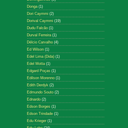
Donga
(1)
Dori Caymmi
(2)
Dorival Caymmi
(19)
Dudu Falcão
(1)
Durval Ferreira
(1)
Délcio Carvalho
(4)
Ed Wilson
(1)
Edel Lima (Dida)
(1)
Edel Motta
(1)
Edgard Poças
(1)
Edilson Morenno
(1)
Edith Derdyk
(2)
Edmundo Souto
(2)
Ednardo
(2)
Edson Borges
(1)
Edson Trindade
(1)
Edu Krieger
(1)
Edu Lobo
(24)