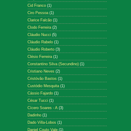
Cid Franco
(1)
Ciro Pessoa
(1)
Clarice Falcão
(1)
Clodo Ferreira
(2)
Cláudio Nucci
(5)
Cláudio Rabelo
(1)
Cláudio Roberto
(3)
Clésio Ferreira
(1)
Constantino Silva (Secundino)
(1)
Cristiano Neves
(2)
Cristóvão Bastos
(1)
Custódio Mesquita
(1)
Cássio Fajardo
(1)
César Tucci
(1)
Cícero Soares - A
(3)
Dadinho
(1)
Dado Villa-Lobos
(1)
Daniel Couto Vale
(1)