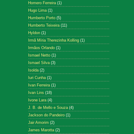
Homero Ferreira
(1)
Hugo Lima
(1)
Humberto Porto
(5)
Humberto Teixeira
(11)
Hyldon
(1)
Irmã Míria Therezinha Kolling
(1)
Irmãos Orlando
(1)
Ismael Netto
(1)
Ismael Silva
(3)
Isolda
(2)
Iuri Cunha
(1)
Ivan Ferreira
(1)
Ivan Lins
(18)
Ivone Lara
(4)
J. B. de Mello e Souza
(4)
Jackson do Pandeiro
(1)
Jair Amorim
(2)
James Marotta
(2)