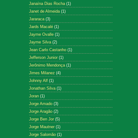
Janaína Dias Rocha
(1)
Janet de Almeida
(1)
Jararaca
(3)
Jards Macalé
(1)
Jayme Ovalle
(1)
Jayme Silva
(2)
Jean Carlo Castanho
(1)
Jefferson Junior
(1)
Jerônimo Mendonça
(1)
Jimes Milanez
(4)
Johnny Alf
(1)
Jonathan Silva
(1)
Joran
(1)
Jorge Amado
(3)
Jorge Aragão
(2)
Jorge Ben Jor
(5)
Jorge Mautner
(1)
Jorge Salomão
(1)