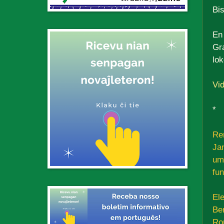
Bi
En
Gr
lok
Vid
*
Re
Ja
um 
fu
El
Be
Ro