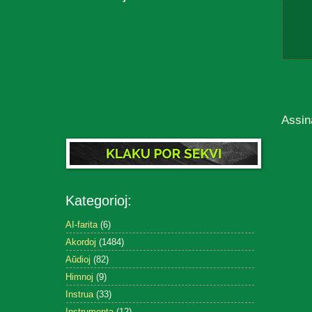
Assin
Kategorioj:
AI-farita
(6)
Akordoj
(1484)
Aŭdioj
(82)
Himnoj
(9)
Instrua
(33)
Instrumenta
(12)