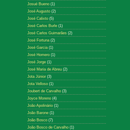
Josué Bueno
(1)
José Augusto
(2)
José Calixto
(5)
José Carlos Burle
(1)
José Carlos Guimarães
(2)
José Fortuna
(2)
José Garcia
(1)
José Homero
(1)
José Jorge
(1)
José Maria de Abreu
(2)
Jota Júnior
(3)
Jota Velloso
(1)
Joubert de Carvalho
(3)
Joyce Moreno
(4)
João Apolinário
(1)
João Barone
(1)
João Bosco
(7)
João Bosco de Carvalho
(1)