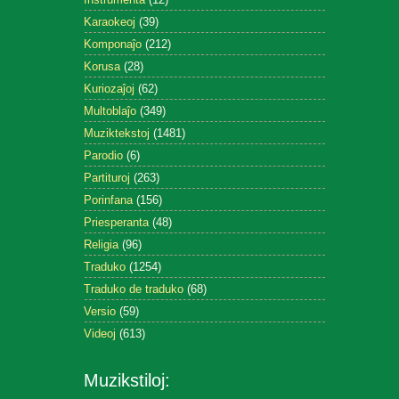
Karaokeoj
(39)
Komponaĵo
(212)
Korusa
(28)
Kuriozaĵoj
(62)
Multoblaĵo
(349)
Muziktekstoj
(1481)
Parodio
(6)
Partituroj
(263)
Porinfana
(156)
Priesperanta
(48)
Religia
(96)
Traduko
(1254)
Traduko de traduko
(68)
Versio
(59)
Videoj
(613)
Muzikstiloj: