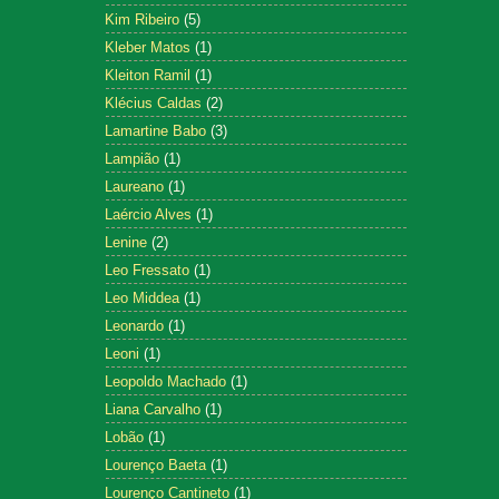
Kim Ribeiro
(5)
Kleber Matos
(1)
Kleiton Ramil
(1)
Klécius Caldas
(2)
Lamartine Babo
(3)
Lampião
(1)
Laureano
(1)
Laércio Alves
(1)
Lenine
(2)
Leo Fressato
(1)
Leo Middea
(1)
Leonardo
(1)
Leoni
(1)
Leopoldo Machado
(1)
Liana Carvalho
(1)
Lobão
(1)
Lourenço Baeta
(1)
Lourenço Cantineto
(1)