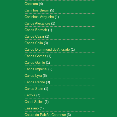
Capinam
(4)
Carlinhos Brown
(5)
Carlinhos Vergueiro
(1)
Carlos Alexandre
(1)
Carlos Barmak
(1)
Carlos Cezar
(1)
Carlos Colla
(3)
Carlos Drummond de Andrade
(1)
Carlos Gomes
(1)
Carlos Guinle
(1)
Carlos Imperial
(2)
Carlos Lyra
(6)
Carlos Rennó
(3)
Carlos Stein
(1)
Cartola
(7)
Cassi Salles
(1)
Cassiano
(4)
Catulo da Paixão Cearense
(3)