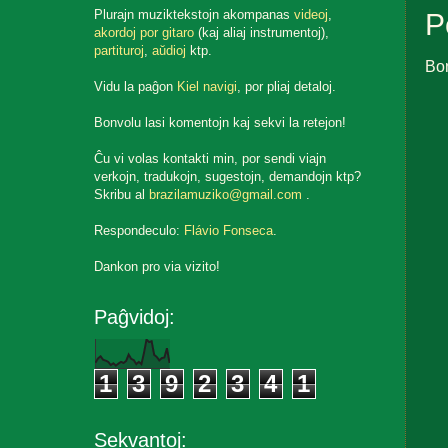
Plurajn muziktekstojn akompanas
videoj
,
P
akordoj por gitaro
(kaj aliaj instrumentoj),
partituroj
,
aŭdioj
ktp.
Bo
Vidu la paĝon
Kiel navigi
, por pliaj detaloj.
Bonvolu lasi komentojn kaj sekvi la retejon!
Ĉu vi volas kontakti min, por sendi viajn
verkojn, tradukojn, sugestojn, demandojn ktp?
Skribu al
brazilamuziko@gmail.com
.
Respondeculo:
Flávio Fonseca
.
Dankon pro via vizito!
Paĝvidoj:
1
3
9
2
3
4
1
Sekvantoj: