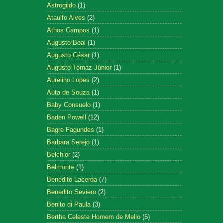
Astrogildo
(1)
Ataulfo Alves
(2)
Athos Campos
(1)
Augusto Boal
(1)
Augusto César
(1)
Augusto Tomaz Júnior
(1)
Aurelino Lopes
(2)
Auta de Souza
(1)
Baby Consuelo
(1)
Baden Powell
(12)
Bagre Fagundes
(1)
Barbara Serejo
(1)
Belchior
(2)
Belmonte
(1)
Benedito Lacerda
(7)
Benedito Seviero
(2)
Benito di Paula
(3)
Bertha Celeste Homem de Mello
(5)