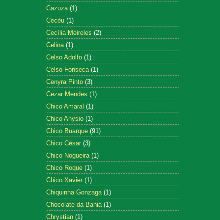
Cazuza
(1)
Cecéu
(1)
Cecília Meireles
(2)
Celina
(1)
Celso Adolfo
(1)
Celso Fonseca
(1)
Cenyra Pinto
(3)
Cezar Mendes
(1)
Chico Amaral
(1)
Chico Anysio
(1)
Chico Buarque
(91)
Chico César
(3)
Chico Nogueira
(1)
Chico Roque
(1)
Chico Xavier
(1)
Chiquinha Gonzaga
(1)
Chocolate da Bahia
(1)
Chrystian
(1)