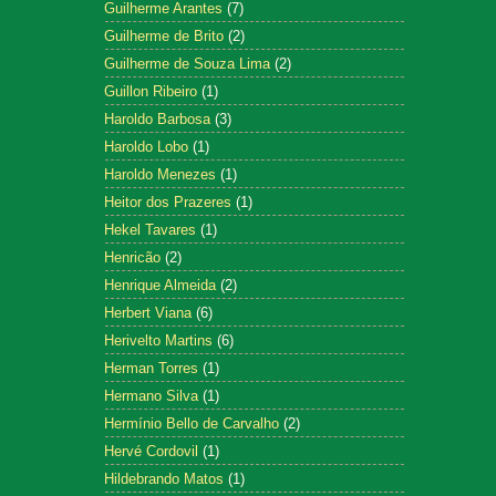
Guilherme Arantes
(7)
Guilherme de Brito
(2)
Guilherme de Souza Lima
(2)
Guillon Ribeiro
(1)
Haroldo Barbosa
(3)
Haroldo Lobo
(1)
Haroldo Menezes
(1)
Heitor dos Prazeres
(1)
Hekel Tavares
(1)
Henricão
(2)
Henrique Almeida
(2)
Herbert Viana
(6)
Herivelto Martins
(6)
Herman Torres
(1)
Hermano Silva
(1)
Hermínio Bello de Carvalho
(2)
Hervé Cordovil
(1)
Hildebrando Matos
(1)