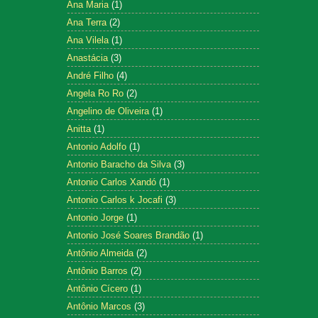
Ana Maria
(1)
Ana Terra
(2)
Ana Vilela
(1)
Anastácia
(3)
André Filho
(4)
Angela Ro Ro
(2)
Angelino de Oliveira
(1)
Anitta
(1)
Antonio Adolfo
(1)
Antonio Baracho da Silva
(3)
Antonio Carlos Xandó
(1)
Antonio Carlos k Jocafi
(3)
Antonio Jorge
(1)
Antonio José Soares Brandão
(1)
Antônio Almeida
(2)
Antônio Barros
(2)
Antônio Cícero
(1)
Antônio Marcos
(3)