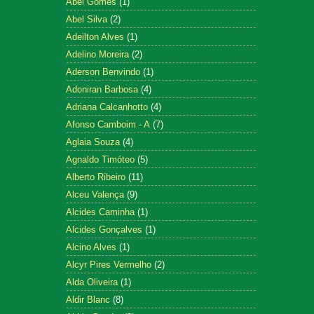
Abel Gomes
(1)
Abel Silva
(2)
Adeilton Alves
(1)
Adelino Moreira
(2)
Aderson Benvindo
(1)
Adoniran Barbosa
(4)
Adriana Calcanhotto
(4)
Afonso Camboim - A
(7)
Aglaia Souza
(4)
Agnaldo Timóteo
(5)
Alberto Ribeiro
(11)
Alceu Valença
(9)
Alcides Caminha
(1)
Alcides Gonçalves
(1)
Alcino Alves
(1)
Alcyr Pires Vermelho
(2)
Alda Oliveira
(1)
Aldir Blanc
(8)