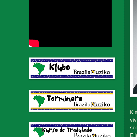
Ki
viv
so
Ell