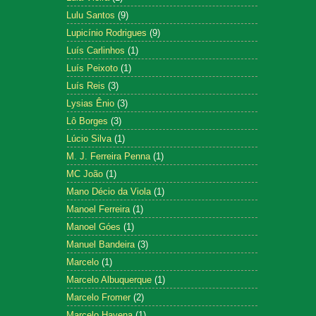
Lulu Santos
(9)
Lupicínio Rodrigues
(9)
Luís Carlinhos
(1)
Luís Peixoto
(1)
Luís Reis
(3)
Lysias Ênio
(3)
Lô Borges
(3)
Lúcio Silva
(1)
M. J. Ferreira Penna
(1)
MC João
(1)
Mano Décio da Viola
(1)
Manoel Ferreira
(1)
Manoel Góes
(1)
Manuel Bandeira
(3)
Marcelo
(1)
Marcelo Albuquerque
(1)
Marcelo Fromer
(2)
Marcelo Hayena
(1)