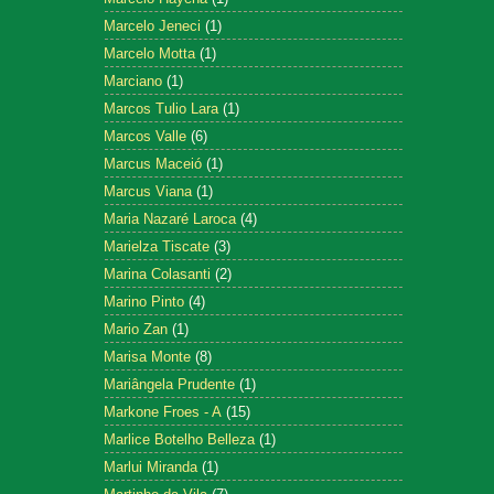
Marcelo Jeneci
(1)
Marcelo Motta
(1)
Marciano
(1)
Marcos Tulio Lara
(1)
Marcos Valle
(6)
Marcus Maceió
(1)
Marcus Viana
(1)
Maria Nazaré Laroca
(4)
Marielza Tiscate
(3)
Marina Colasanti
(2)
Marino Pinto
(4)
Mario Zan
(1)
Marisa Monte
(8)
Mariângela Prudente
(1)
Markone Froes - A
(15)
Marlice Botelho Belleza
(1)
Marlui Miranda
(1)