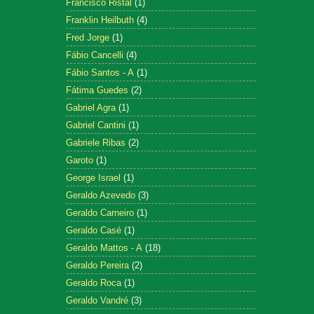
Francisco Ristal
(1)
Franklin Heilbuth
(4)
Fred Jorge
(1)
Fábio Cancelli
(4)
Fábio Santos - A
(1)
Fátima Guedes
(2)
Gabriel Agra
(1)
Gabriel Cantini
(1)
Gabriele Ribas
(2)
Garoto
(1)
George Israel
(1)
Geraldo Azevedo
(3)
Geraldo Carneiro
(1)
Geraldo Casé
(1)
Geraldo Mattos - A
(18)
Geraldo Pereira
(2)
Geraldo Roca
(1)
Geraldo Vandré
(3)