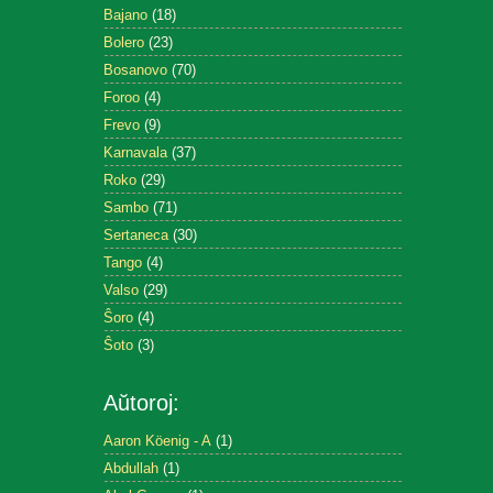
Bajano
(18)
Bolero
(23)
Bosanovo
(70)
Foroo
(4)
Frevo
(9)
Karnavala
(37)
Roko
(29)
Sambo
(71)
Sertaneca
(30)
Tango
(4)
Valso
(29)
Ŝoro
(4)
Ŝoto
(3)
Aŭtoroj:
Aaron Köenig - A
(1)
Abdullah
(1)