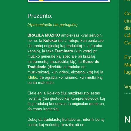
Co
Prezento:
ci
(Apresentação em português)
di
Cá
BRAZILA MUZIKO
ampleksas kvar servojn,
nome: la
Kolekto
(tiu ĉi retejo, kun bunta aro
Ca
da kantoj originalaj kaj tradukitaj + la Jutuba
kanalo), la faka
Terminaro
(kun vortoj pri
muziko ĝenerale kaj speciale pri brazilaj
Em
instrumentoj, muzikstiloj ktp), la
Kurso de
Ma
Tradukado
(direktita al traduko de
lug
muziktekstoj, kun videoj, ekzercoj ktp) kaj la
Klubo
, tre agrabla komunumo, kun multa kaj
bunta materialo.
Ve
Ĉi-tie en la Kolekto ĉiuj muziktekstoj estas
reviziitaj (laŭ ĝusteco kaj komprenebleco), kaj
ĉiuj tradukoj konservas la originalan metrikon,
do estas kanteblaj.
N
Dekoj da tradukistoj kunlaboras, inter ili bonaj
poetoj kaj verkistoj, brazilaj aŭ ne.