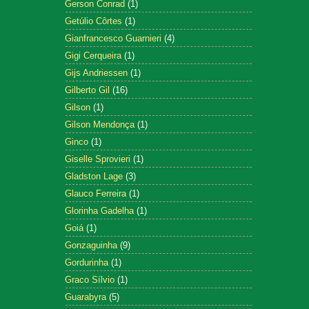
Gerson Conrad
(1)
Getúlio Côrtes
(1)
Gianfrancesco Guarnieri
(4)
Gigi Cerqueira
(1)
Gijs Andriessen
(1)
Gilberto Gil
(16)
Gilson
(1)
Gilson Mendonça
(1)
Ginco
(1)
Giselle Sprovieri
(1)
Gladston Lage
(3)
Glauco Ferreira
(1)
Glorinha Gadelha
(1)
Goiá
(1)
Gonzaguinha
(9)
Gordurinha
(1)
Graco Sílvio
(1)
Guarabyra
(5)