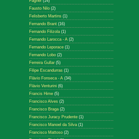
Fagner
(14)
Fausto Nilo
(2)
Felisberto Martins
(1)
Fernando Brant
(16)
Fernando Filizola
(1)
Fernando Larocca - A
(2)
Fernando Leporace
(1)
Fernando Lobo
(2)
Ferreira Gullar
(5)
Filipe Escandurras
(1)
Flávio Fonseca - A
(34)
Flávio Venturini
(6)
Francis Hime
(5)
Francisco Alves
(2)
Francisco Braga
(2)
Francisco Juracy Prudente
(1)
Francisco Manoel da Silva
(1)
Francisco Mattoso
(2)