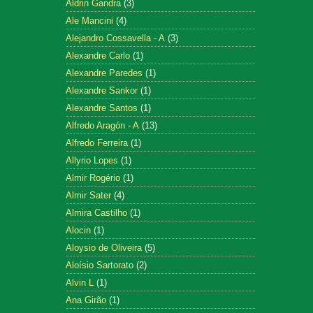
Aldrin Gandra
(3)
Ale Mancini
(4)
Alejandro Cossavella - A
(3)
Alexandre Carlo
(1)
Alexandre Paredes
(1)
Alexandre Sankor
(1)
Alexandre Santos
(1)
Alfredo Aragón - A
(13)
Alfredo Ferreira
(1)
Allyrio Lopes
(1)
Almir Rogério
(1)
Almir Sater
(4)
Almira Castilho
(1)
Alocin
(1)
Aloysio de Oliveira
(5)
Aloísio Sartorato
(2)
Alvin L
(1)
Ana Girão
(1)