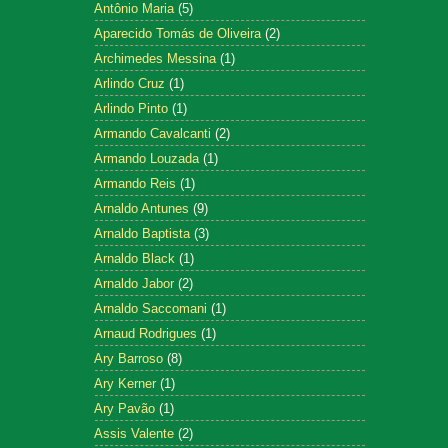
Antônio Maria
(5)
Aparecido Tomás de Oliveira
(2)
Archimedes Messina
(1)
Arlindo Cruz
(1)
Arlindo Pinto
(1)
Armando Cavalcanti
(2)
Armando Louzada
(1)
Armando Reis
(1)
Arnaldo Antunes
(9)
Arnaldo Baptista
(3)
Arnaldo Black
(1)
Arnaldo Jabor
(2)
Arnaldo Saccomani
(1)
Arnaud Rodrigues
(1)
Ary Barroso
(8)
Ary Kerner
(1)
Ary Pavão
(1)
Assis Valente
(2)