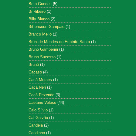
Beto Guedes
(5)
Bi Ribeiro
(1)
Billy Blanco
(2)
Bittencourt Sampaio
(1)
Branco Mello
(1)
Brunilde Mendes do Espírito Santo
(1)
Bruno Gamberini
(1)
Bruno Sucesso
(1)
Brunê
(1)
Cacaso
(4)
Cacá Moraes
(1)
Cacá Neri
(1)
Cacá Rezende
(3)
Caetano Veloso
(44)
Caio Sílvio
(1)
Cal Galvão
(1)
Candeia
(2)
Candinho
(1)