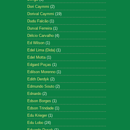
Dori Caymmi
(2)
Dorival Caymmi
(19)
Dudu Falcão
(1)
Durval Ferreira
(1)
Délcio Carvalho
(4)
Ed Wilson
(1)
Edel Lima (Dida)
(1)
Edel Motta
(1)
Edgard Poças
(1)
Edilson Morenno
(1)
Edith Derdyk
(2)
Edmundo Souto
(2)
Ednardo
(2)
Edson Borges
(1)
Edson Trindade
(1)
Edu Krieger
(1)
Edu Lobo
(24)
Eduardo Dusek
(1)