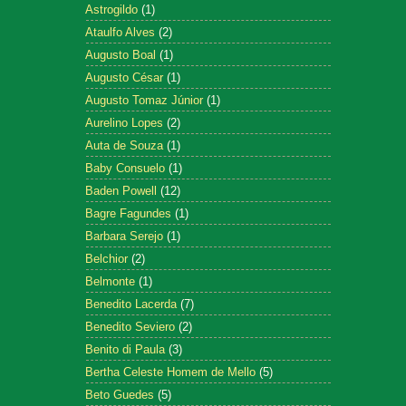
Astrogildo
(1)
Ataulfo Alves
(2)
Augusto Boal
(1)
Augusto César
(1)
Augusto Tomaz Júnior
(1)
Aurelino Lopes
(2)
Auta de Souza
(1)
Baby Consuelo
(1)
Baden Powell
(12)
Bagre Fagundes
(1)
Barbara Serejo
(1)
Belchior
(2)
Belmonte
(1)
Benedito Lacerda
(7)
Benedito Seviero
(2)
Benito di Paula
(3)
Bertha Celeste Homem de Mello
(5)
Beto Guedes
(5)