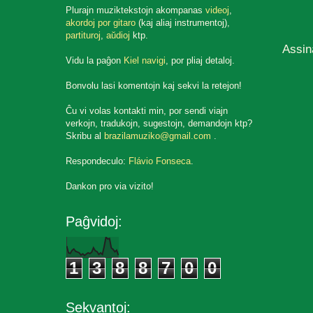
Plurajn muziktekstojn akompanas
videoj
,
akordoj por gitaro
(kaj aliaj instrumentoj),
partituroj
,
aŭdioj
ktp.
Assin
Vidu la paĝon
Kiel navigi
, por pliaj detaloj.
Bonvolu lasi komentojn kaj sekvi la retejon!
Ĉu vi volas kontakti min, por sendi viajn
verkojn, tradukojn, sugestojn, demandojn ktp?
Skribu al
brazilamuziko@gmail.com
.
Respondeculo:
Flávio Fonseca
.
Dankon pro via vizito!
Paĝvidoj:
1
3
8
8
7
0
0
Sekvantoj: