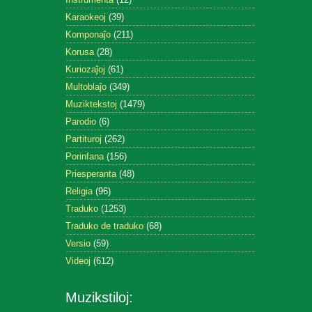
Karaokeoj
(39)
Komponaĵo
(211)
Korusa
(28)
Kuriozaĵoj
(61)
Multoblaĵo
(349)
Muziktekstoj
(1479)
Parodio
(6)
Partituroj
(262)
Porinfana
(156)
Priesperanta
(48)
Religia
(96)
Traduko
(1253)
Traduko de traduko
(68)
Versio
(59)
Videoj
(612)
Muzikstiloj: