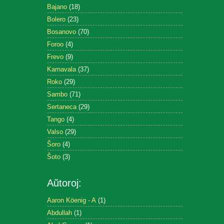
Bajano
(18)
Bolero
(23)
Bosanovo
(70)
Foroo
(4)
Frevo
(9)
Karnavala
(37)
Roko
(29)
Sambo
(71)
Sertaneca
(29)
Tango
(4)
Valso
(29)
Ŝoro
(4)
Ŝoto
(3)
Aŭtoroj:
Aaron Köenig - A
(1)
Abdullah
(1)