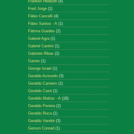
Franklin Heilbuth
(4)
Fred Jorge
(1)
Fábio Cancelli
(4)
Fábio Santos - A
(1)
Fátima Guedes
(2)
Gabriel Agra
(1)
Gabriel Cantini
(1)
Gabriele Ribas
(2)
Garoto
(1)
George Israel
(1)
Geraldo Azevedo
(3)
Geraldo Carneiro
(1)
Geraldo Casé
(1)
Geraldo Mattos - A
(18)
Geraldo Pereira
(2)
Geraldo Roca
(1)
Geraldo Vandré
(3)
Gerson Conrad
(1)