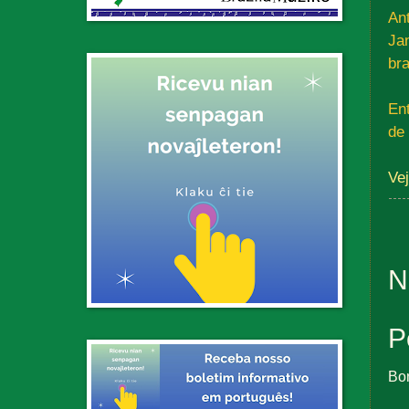
An
Ja
br
En
de
Ve
N
P
Bo