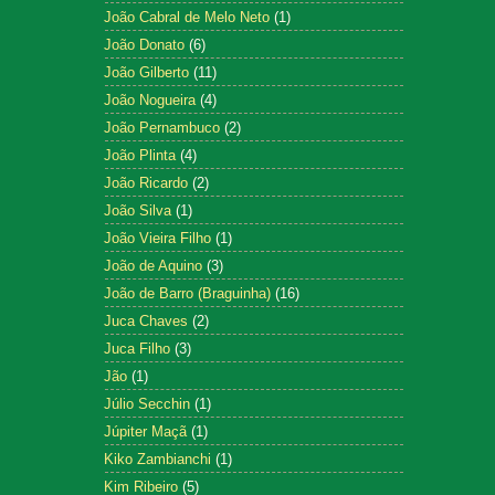
João Cabral de Melo Neto
(1)
João Donato
(6)
João Gilberto
(11)
João Nogueira
(4)
João Pernambuco
(2)
João Plinta
(4)
João Ricardo
(2)
João Silva
(1)
João Vieira Filho
(1)
João de Aquino
(3)
João de Barro (Braguinha)
(16)
Juca Chaves
(2)
Juca Filho
(3)
Jão
(1)
Júlio Secchin
(1)
Júpiter Maçã
(1)
Kiko Zambianchi
(1)
Kim Ribeiro
(5)