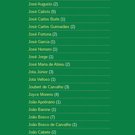
José Augusto
(2)
José Calixto
(5)
José Carlos Burle
(1)
José Carlos Guimarães
(2)
José Fortuna
(2)
José Garcia
(1)
José Homero
(1)
José Jorge
(1)
José Maria de Abreu
(2)
Jota Júnior
(3)
Jota Velloso
(1)
Joubert de Carvalho
(3)
Joyce Moreno
(4)
João Apolinário
(1)
João Barone
(1)
João Bosco
(7)
João Bosco de Carvalho
(1)
João Cabete
(2)