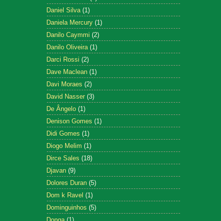
Daniel Silva
(1)
Daniela Mercury
(1)
Danilo Caymmi
(2)
Danilo Oliveira
(1)
Darci Rossi
(2)
Dave Maclean
(1)
Davi Moraes
(2)
David Nasser
(3)
De Ângelo
(1)
Denison Gomes
(1)
Didi Gomes
(1)
Diogo Melim
(1)
Dirce Sales
(18)
Djavan
(9)
Dolores Duran
(5)
Dom k Ravel
(1)
Dominguinhos
(5)
Donga
(1)