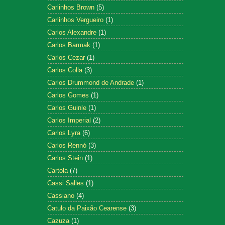
Carlinhos Brown
(5)
Carlinhos Vergueiro
(1)
Carlos Alexandre
(1)
Carlos Barmak
(1)
Carlos Cezar
(1)
Carlos Colla
(3)
Carlos Drummond de Andrade
(1)
Carlos Gomes
(1)
Carlos Guinle
(1)
Carlos Imperial
(2)
Carlos Lyra
(6)
Carlos Rennó
(3)
Carlos Stein
(1)
Cartola
(7)
Cassi Salles
(1)
Cassiano
(4)
Catulo da Paixão Cearense
(3)
Cazuza
(1)