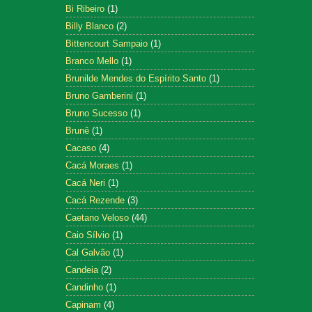
Bi Ribeiro
(1)
Billy Blanco
(2)
Bittencourt Sampaio
(1)
Branco Mello
(1)
Brunilde Mendes do Espírito Santo
(1)
Bruno Gamberini
(1)
Bruno Sucesso
(1)
Brunê
(1)
Cacaso
(4)
Cacá Moraes
(1)
Cacá Neri
(1)
Cacá Rezende
(3)
Caetano Veloso
(44)
Caio Sílvio
(1)
Cal Galvão
(1)
Candeia
(2)
Candinho
(1)
Capinam
(4)