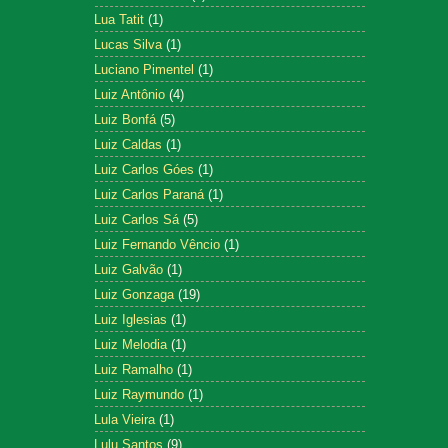
Lua Tatit
(1)
Lucas Silva
(1)
Luciano Pimentel
(1)
Luiz Antônio
(4)
Luiz Bonfá
(5)
Luiz Caldas
(1)
Luiz Carlos Góes
(1)
Luiz Carlos Paraná
(1)
Luiz Carlos Sá
(5)
Luiz Fernando Vêncio
(1)
Luiz Galvão
(1)
Luiz Gonzaga
(19)
Luiz Iglesias
(1)
Luiz Melodia
(1)
Luiz Ramalho
(1)
Luiz Raymundo
(1)
Lula Vieira
(1)
Lulu Santos
(9)