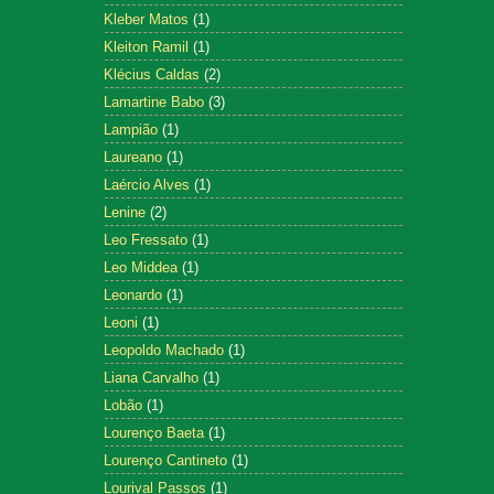
Kleber Matos
(1)
Kleiton Ramil
(1)
Klécius Caldas
(2)
Lamartine Babo
(3)
Lampião
(1)
Laureano
(1)
Laércio Alves
(1)
Lenine
(2)
Leo Fressato
(1)
Leo Middea
(1)
Leonardo
(1)
Leoni
(1)
Leopoldo Machado
(1)
Liana Carvalho
(1)
Lobão
(1)
Lourenço Baeta
(1)
Lourenço Cantineto
(1)
Lourival Passos
(1)