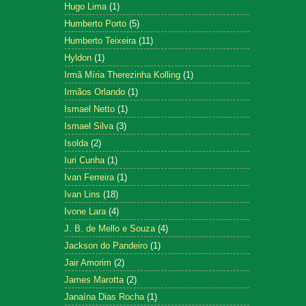
Hugo Lima
(1)
Humberto Porto
(5)
Humberto Teixeira
(11)
Hyldon
(1)
Irmã Míria Therezinha Kolling
(1)
Irmãos Orlando
(1)
Ismael Netto
(1)
Ismael Silva
(3)
Isolda
(2)
Iuri Cunha
(1)
Ivan Ferreira
(1)
Ivan Lins
(18)
Ivone Lara
(4)
J. B. de Mello e Souza
(4)
Jackson do Pandeiro
(1)
Jair Amorim
(2)
James Marotta
(2)
Janaína Dias Rocha
(1)