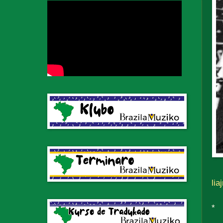
lia
*