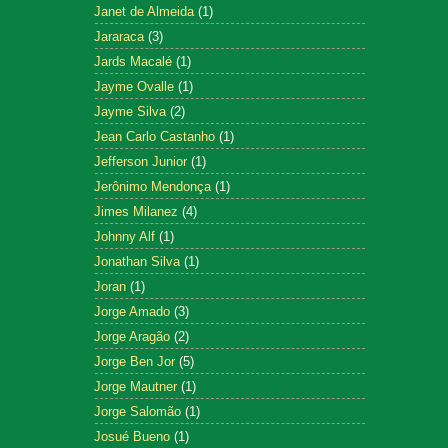
Janet de Almeida
(1)
Jararaca
(3)
Jards Macalé
(1)
Jayme Ovalle
(1)
Jayme Silva
(2)
Jean Carlo Castanho
(1)
Jefferson Junior
(1)
Jerônimo Mendonça
(1)
Jimes Milanez
(4)
Johnny Alf
(1)
Jonathan Silva
(1)
Joran
(1)
Jorge Amado
(3)
Jorge Aragão
(2)
Jorge Ben Jor
(5)
Jorge Mautner
(1)
Jorge Salomão
(1)
Josué Bueno
(1)