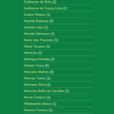
Guilherme de Brito
(2)
Guilherme de Souza Lima
(2)
Guillon Ribeiro
(1)
Haroldo Barbosa
(3)
Haroldo Lobo
(1)
Haroldo Menezes
(1)
Heitor dos Prazeres
(1)
Hekel Tavares
(1)
Henricão
(2)
Henrique Almeida
(2)
Herbert Viana
(6)
Herivelto Martins
(6)
Herman Torres
(1)
Hermano Silva
(1)
Hermínio Bello de Carvalho
(2)
Hervé Cordovil
(1)
Hildebrando Matos
(1)
Homero Ferreira
(1)