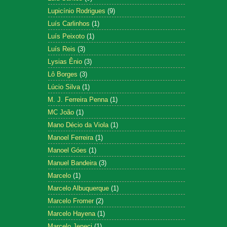
Lupicínio Rodrigues
(9)
Luís Carlinhos
(1)
Luís Peixoto
(1)
Luís Reis
(3)
Lysias Ênio
(3)
Lô Borges
(3)
Lúcio Silva
(1)
M. J. Ferreira Penna
(1)
MC João
(1)
Mano Décio da Viola
(1)
Manoel Ferreira
(1)
Manoel Góes
(1)
Manuel Bandeira
(3)
Marcelo
(1)
Marcelo Albuquerque
(1)
Marcelo Fromer
(2)
Marcelo Hayena
(1)
Marcelo Jeneci
(1)