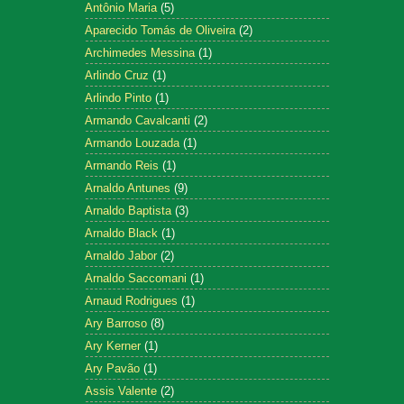
Antônio Maria
(5)
Aparecido Tomás de Oliveira
(2)
Archimedes Messina
(1)
Arlindo Cruz
(1)
Arlindo Pinto
(1)
Armando Cavalcanti
(2)
Armando Louzada
(1)
Armando Reis
(1)
Arnaldo Antunes
(9)
Arnaldo Baptista
(3)
Arnaldo Black
(1)
Arnaldo Jabor
(2)
Arnaldo Saccomani
(1)
Arnaud Rodrigues
(1)
Ary Barroso
(8)
Ary Kerner
(1)
Ary Pavão
(1)
Assis Valente
(2)