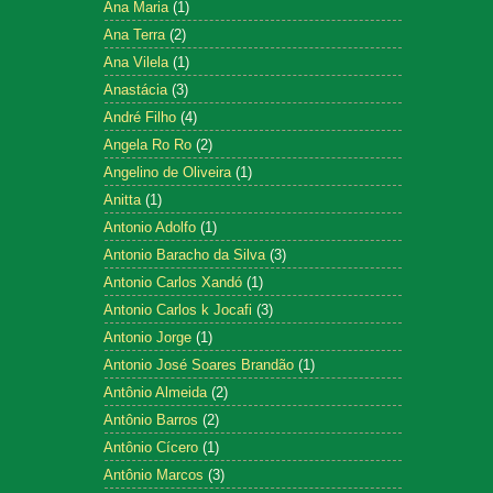
Ana Maria
(1)
Ana Terra
(2)
Ana Vilela
(1)
Anastácia
(3)
André Filho
(4)
Angela Ro Ro
(2)
Angelino de Oliveira
(1)
Anitta
(1)
Antonio Adolfo
(1)
Antonio Baracho da Silva
(3)
Antonio Carlos Xandó
(1)
Antonio Carlos k Jocafi
(3)
Antonio Jorge
(1)
Antonio José Soares Brandão
(1)
Antônio Almeida
(2)
Antônio Barros
(2)
Antônio Cícero
(1)
Antônio Marcos
(3)