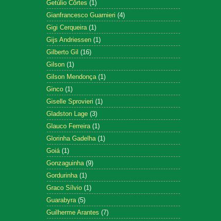
Getúlio Côrtes
(1)
Gianfrancesco Guarnieri
(4)
Gigi Cerqueira
(1)
Gijs Andriessen
(1)
Gilberto Gil
(16)
Gilson
(1)
Gilson Mendonça
(1)
Ginco
(1)
Giselle Sprovieri
(1)
Gladston Lage
(3)
Glauco Ferreira
(1)
Glorinha Gadelha
(1)
Goiá
(1)
Gonzaguinha
(9)
Gordurinha
(1)
Graco Sílvio
(1)
Guarabyra
(5)
Guilherme Arantes
(7)