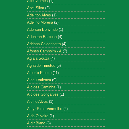
Abel Gomes
(1)
Abel Silva
(2)
Adeilton Alves
(1)
Adelino Moreira
(2)
Aderson Benvindo
(1)
Adoniran Barbosa
(4)
Adriana Calcanhotto
(4)
Afonso Camboim - A
(7)
Aglaia Souza
(4)
Agnaldo Timóteo
(5)
Alberto Ribeiro
(11)
Alceu Valença
(9)
Alcides Caminha
(1)
Alcides Gonçalves
(1)
Alcino Alves
(1)
Alcyr Pires Vermelho
(2)
Alda Oliveira
(1)
Aldir Blanc
(8)