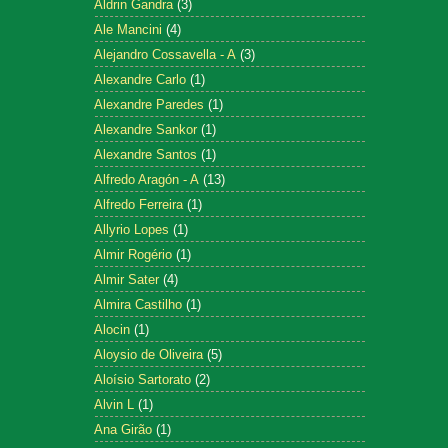
Aldrin Gandra
(3)
Ale Mancini
(4)
Alejandro Cossavella - A
(3)
Alexandre Carlo
(1)
Alexandre Paredes
(1)
Alexandre Sankor
(1)
Alexandre Santos
(1)
Alfredo Aragón - A
(13)
Alfredo Ferreira
(1)
Allyrio Lopes
(1)
Almir Rogério
(1)
Almir Sater
(4)
Almira Castilho
(1)
Alocin
(1)
Aloysio de Oliveira
(5)
Aloísio Sartorato
(2)
Alvin L
(1)
Ana Girão
(1)