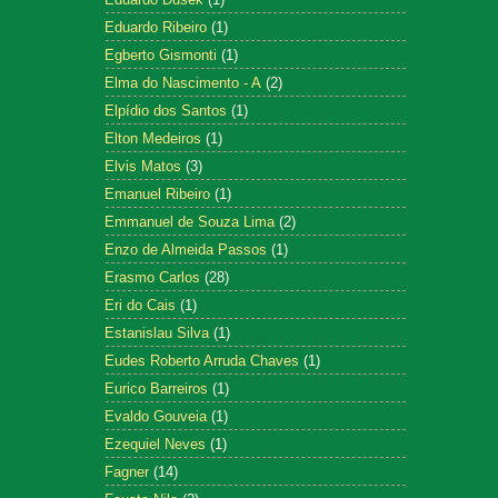
Eduardo Ribeiro
(1)
Egberto Gismonti
(1)
Elma do Nascimento - A
(2)
Elpídio dos Santos
(1)
Elton Medeiros
(1)
Elvis Matos
(3)
Emanuel Ribeiro
(1)
Emmanuel de Souza Lima
(2)
Enzo de Almeida Passos
(1)
Erasmo Carlos
(28)
Eri do Cais
(1)
Estanislau Silva
(1)
Eudes Roberto Arruda Chaves
(1)
Eurico Barreiros
(1)
Evaldo Gouveia
(1)
Ezequiel Neves
(1)
Fagner
(14)