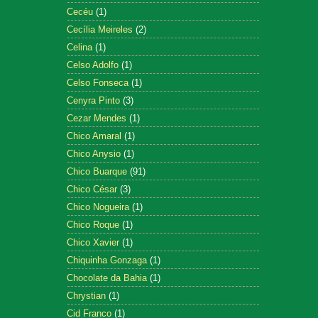
Cecéu
(1)
Cecília Meireles
(2)
Celina
(1)
Celso Adolfo
(1)
Celso Fonseca
(1)
Cenyra Pinto
(3)
Cezar Mendes
(1)
Chico Amaral
(1)
Chico Anysio
(1)
Chico Buarque
(91)
Chico César
(3)
Chico Nogueira
(1)
Chico Roque
(1)
Chico Xavier
(1)
Chiquinha Gonzaga
(1)
Chocolate da Bahia
(1)
Chrystian
(1)
Cid Franco
(1)