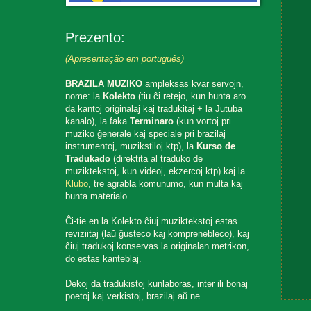
Prezento:
(Apresentação em português)
BRAZILA MUZIKO
ampleksas kvar servojn,
nome: la
Kolekto
(tiu ĉi retejo, kun bunta aro
da kantoj originalaj kaj tradukitaj + la Jutuba
kanalo), la faka
Terminaro
(kun vortoj pri
muziko ĝenerale kaj speciale pri brazilaj
instrumentoj, muzikstiloj ktp), la
Kurso de
Tradukado
(direktita al traduko de
muziktekstoj, kun videoj, ekzercoj ktp) kaj la
Klubo
, tre agrabla komunumo, kun multa kaj
bunta materialo.
Ĉi-tie en la Kolekto ĉiuj muziktekstoj estas
reviziitaj (laŭ ĝusteco kaj komprenebleco), kaj
ĉiuj tradukoj konservas la originalan metrikon,
do estas kanteblaj.
Dekoj da tradukistoj kunlaboras, inter ili bonaj
poetoj kaj verkistoj, brazilaj aŭ ne.