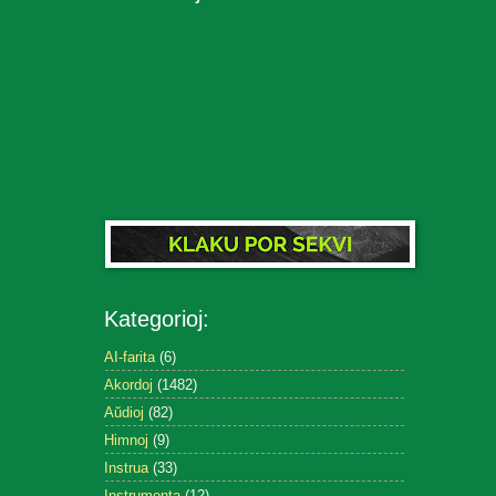
Kategorioj:
AI-farita
(6)
Akordoj
(1482)
Aŭdioj
(82)
Himnoj
(9)
Instrua
(33)
Instrumenta
(12)