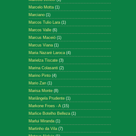
Marcelo Motta
(1)
Marciano
(1)
Marcos Tulio Lara
(1)
Marcos Valle
(6)
Marcus Maceió
(1)
Marcus Viana
(1)
Maria Nazaré Laroca
(4)
Marielza Tiscate
(3)
Marina Colasanti
(2)
Marino Pinto
(4)
Mario Zan
(1)
Marisa Monte
(8)
Mariângela Prudente
(1)
Markone Froes - A
(15)
Marlice Botelho Belleza
(1)
Marlui Miranda
(1)
Martinho da Vila
(7)