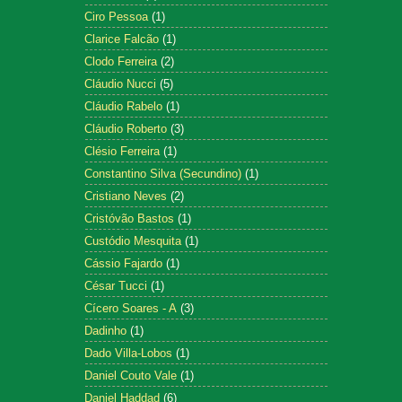
Ciro Pessoa
(1)
Clarice Falcão
(1)
Clodo Ferreira
(2)
Cláudio Nucci
(5)
Cláudio Rabelo
(1)
Cláudio Roberto
(3)
Clésio Ferreira
(1)
Constantino Silva (Secundino)
(1)
Cristiano Neves
(2)
Cristóvão Bastos
(1)
Custódio Mesquita
(1)
Cássio Fajardo
(1)
César Tucci
(1)
Cícero Soares - A
(3)
Dadinho
(1)
Dado Villa-Lobos
(1)
Daniel Couto Vale
(1)
Daniel Haddad
(6)