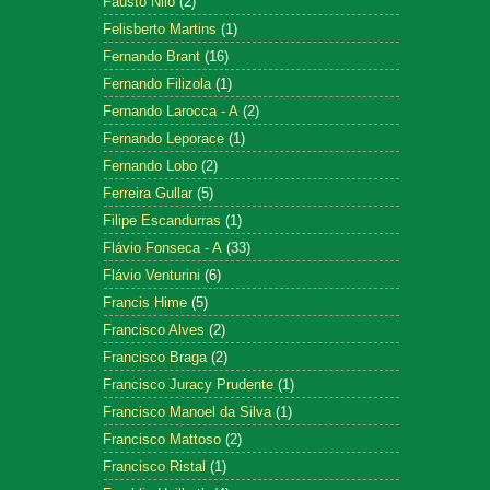
Fausto Nilo
(2)
Felisberto Martins
(1)
Fernando Brant
(16)
Fernando Filizola
(1)
Fernando Larocca - A
(2)
Fernando Leporace
(1)
Fernando Lobo
(2)
Ferreira Gullar
(5)
Filipe Escandurras
(1)
Flávio Fonseca - A
(33)
Flávio Venturini
(6)
Francis Hime
(5)
Francisco Alves
(2)
Francisco Braga
(2)
Francisco Juracy Prudente
(1)
Francisco Manoel da Silva
(1)
Francisco Mattoso
(2)
Francisco Ristal
(1)