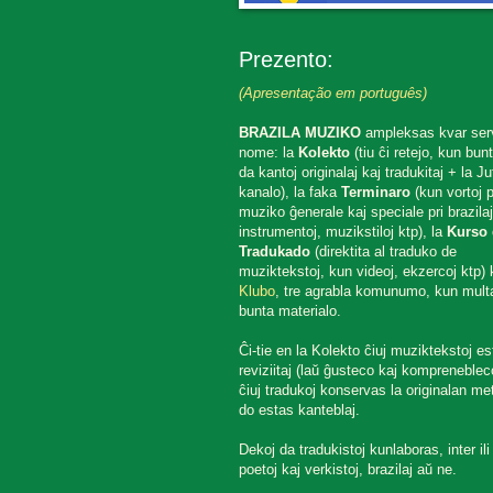
Prezento:
(Apresentação em português)
BRAZILA MUZIKO
ampleksas kvar ser
nome: la
Kolekto
(tiu ĉi retejo, kun bun
da kantoj originalaj kaj tradukitaj + la J
kanalo), la faka
Terminaro
(kun vortoj p
muziko ĝenerale kaj speciale pri brazilaj
instrumentoj, muzikstiloj ktp), la
Kurso 
Tradukado
(direktita al traduko de
muziktekstoj, kun videoj, ekzercoj ktp) k
Klubo
, tre agrabla komunumo, kun mult
bunta materialo.
Ĉi-tie en la Kolekto ĉiuj muziktekstoj es
reviziitaj (laŭ ĝusteco kaj komprenebleco
ĉiuj tradukoj konservas la originalan met
do estas kanteblaj.
Dekoj da tradukistoj kunlaboras, inter ili
poetoj kaj verkistoj, brazilaj aŭ ne.