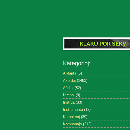
Kategorioj:
AI-farita
(6)
Akordoj
(1483)
Aŭdioj
(82)
Himnoj
(9)
Instrua
(33)
Instrumenta
(12)
Karaokeoj
(39)
Komponaĵo
(212)