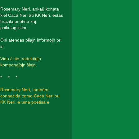
Rosemary Neri, ankaŭ konata
kiel Cacá Neri aŭ KK Neri, estas
brazila poetino kaj
psikologiistino.
Oni atendas pliajn informojn pri
ŝi.
Vidu ĉi tie tradukitajn
komponaĵojn ŝiajn
.
* * *
Rosemary Neri, também
conhecida como Cacá Neri ou
KK Neri, é uma poetisa e