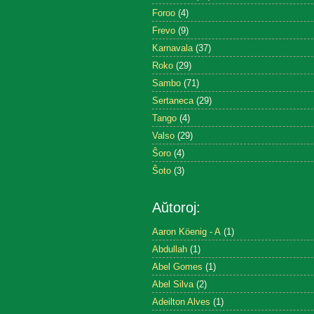
Foroo
(4)
Frevo
(9)
Karnavala
(37)
Roko
(29)
Sambo
(71)
Sertaneca
(29)
Tango
(4)
Valso
(29)
Ŝoro
(4)
Ŝoto
(3)
Aŭtoroj:
Aaron Köenig - A
(1)
Abdullah
(1)
Abel Gomes
(1)
Abel Silva
(2)
Adeilton Alves
(1)