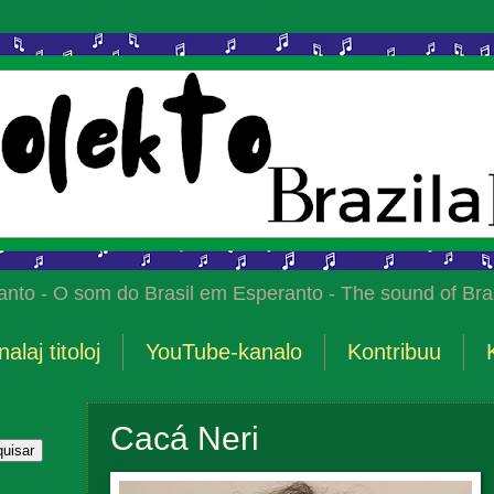
anto - O som do Brasil em Esperanto - The sound of Braz
nalaj titoloj
YouTube-kanalo
Kontribuu
Cacá Neri