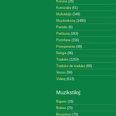
Korusa
(28)
Kuriozaĵoj
(61)
Multoblaĵo
(349)
Muziktekstoj
(1480)
Parodio
(6)
Partituroj
(263)
Porinfana
(156)
Priesperanta
(48)
Religia
(96)
Traduko
(1253)
Traduko de traduko
(68)
Versio
(59)
Videoj
(613)
Muzikstiloj:
Bajano
(18)
Bolero
(23)
Bosanovo
(70)