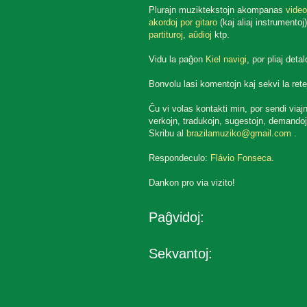
Plurajn muziktekstojn akompanas
video
akordoj por gitaro
(kaj aliaj instrumentoj)
partituroj
,
aŭdioj
ktp.
Vidu la paĝon
Kiel navigi
, por pliaj detal
Bonvolu lasi komentojn kaj sekvi la rete
Ĉu vi volas kontakti min, por sendi viaj
verkojn, tradukojn, sugestojn, demandoj
Skribu al
brazilamuziko@gmail.com
.
Respondeculo:
Flávio Fonseca
.
Dankon pro via vizito!
Paĝvidoj:
Sekvantoj: