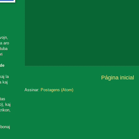
vojn,
ta aro
utuba
ri
de
aj la
Página inicial
a kaj
Assinar:
Postagens (Atom)
tas
), kaj
rikon,
 bonaj