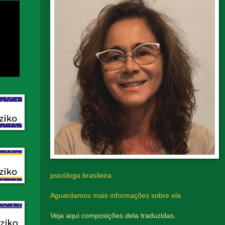
psicóloga brasileira.
Aguardamos mais informações sobre ela.
Veja aqui composições dela traduzidas
.