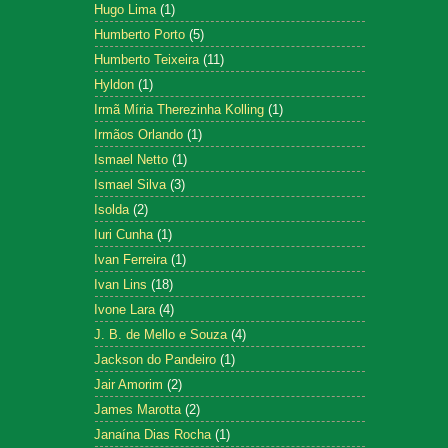
Hugo Lima
(1)
Humberto Porto
(5)
Humberto Teixeira
(11)
Hyldon
(1)
Irmã Míria Therezinha Kolling
(1)
Irmãos Orlando
(1)
Ismael Netto
(1)
Ismael Silva
(3)
Isolda
(2)
Iuri Cunha
(1)
Ivan Ferreira
(1)
Ivan Lins
(18)
Ivone Lara
(4)
J. B. de Mello e Souza
(4)
Jackson do Pandeiro
(1)
Jair Amorim
(2)
James Marotta
(2)
Janaína Dias Rocha
(1)