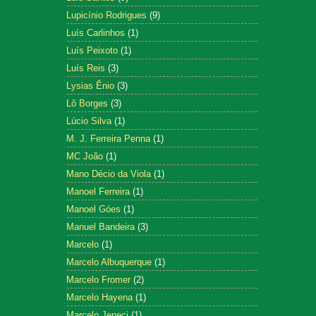
Lupicínio Rodrigues
(9)
Luís Carlinhos
(1)
Luís Peixoto
(1)
Luís Reis
(3)
Lysias Ênio
(3)
Lô Borges
(3)
Lúcio Silva
(1)
M. J. Ferreira Penna
(1)
MC João
(1)
Mano Décio da Viola
(1)
Manoel Ferreira
(1)
Manoel Góes
(1)
Manuel Bandeira
(3)
Marcelo
(1)
Marcelo Albuquerque
(1)
Marcelo Fromer
(2)
Marcelo Hayena
(1)
Marcelo Jeneci
(1)