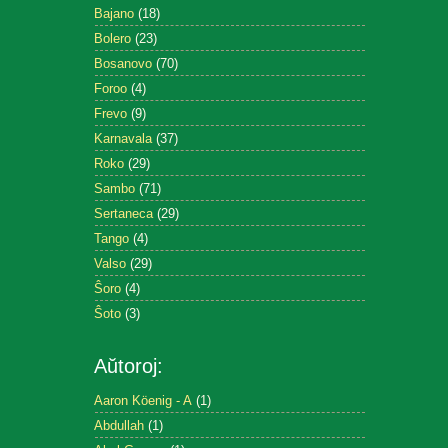
Bajano
(18)
Bolero
(23)
Bosanovo
(70)
Foroo
(4)
Frevo
(9)
Karnavala
(37)
Roko
(29)
Sambo
(71)
Sertaneca
(29)
Tango
(4)
Valso
(29)
Ŝoro
(4)
Ŝoto
(3)
Aŭtoroj:
Aaron Köenig - A
(1)
Abdullah
(1)