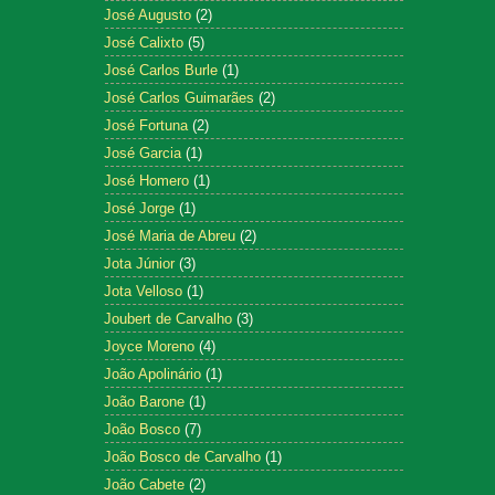
José Augusto
(2)
José Calixto
(5)
José Carlos Burle
(1)
José Carlos Guimarães
(2)
José Fortuna
(2)
José Garcia
(1)
José Homero
(1)
José Jorge
(1)
José Maria de Abreu
(2)
Jota Júnior
(3)
Jota Velloso
(1)
Joubert de Carvalho
(3)
Joyce Moreno
(4)
João Apolinário
(1)
João Barone
(1)
João Bosco
(7)
João Bosco de Carvalho
(1)
João Cabete
(2)