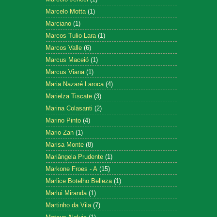
Marcelo Motta
(1)
Marciano
(1)
Marcos Tulio Lara
(1)
Marcos Valle
(6)
Marcus Maceió
(1)
Marcus Viana
(1)
Maria Nazaré Laroca
(4)
Marielza Tiscate
(3)
Marina Colasanti
(2)
Marino Pinto
(4)
Mario Zan
(1)
Marisa Monte
(8)
Mariângela Prudente
(1)
Markone Froes - A
(15)
Marlice Botelho Belleza
(1)
Marlui Miranda
(1)
Martinho da Vila
(7)