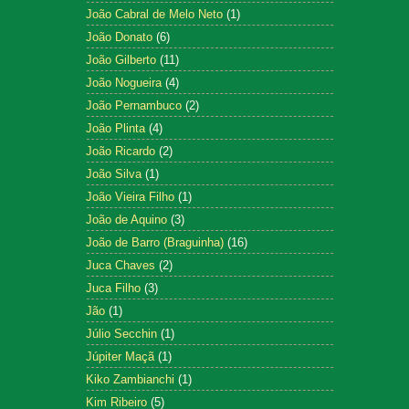
João Cabral de Melo Neto
(1)
João Donato
(6)
João Gilberto
(11)
João Nogueira
(4)
João Pernambuco
(2)
João Plinta
(4)
João Ricardo
(2)
João Silva
(1)
João Vieira Filho
(1)
João de Aquino
(3)
João de Barro (Braguinha)
(16)
Juca Chaves
(2)
Juca Filho
(3)
Jão
(1)
Júlio Secchin
(1)
Júpiter Maçã
(1)
Kiko Zambianchi
(1)
Kim Ribeiro
(5)