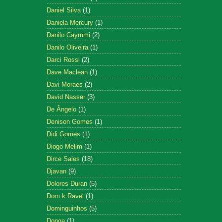
Daniel Silva
(1)
Daniela Mercury
(1)
Danilo Caymmi
(2)
Danilo Oliveira
(1)
Darci Rossi
(2)
Dave Maclean
(1)
Davi Moraes
(2)
David Nasser
(3)
De Ângelo
(1)
Denison Gomes
(1)
Didi Gomes
(1)
Diogo Melim
(1)
Dirce Sales
(18)
Djavan
(9)
Dolores Duran
(5)
Dom k Ravel
(1)
Dominguinhos
(5)
Donga
(1)