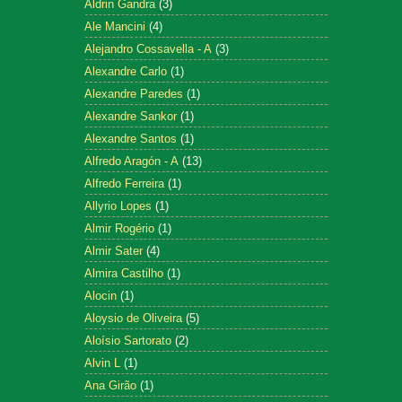
Aldrin Gandra
(3)
Ale Mancini
(4)
Alejandro Cossavella - A
(3)
Alexandre Carlo
(1)
Alexandre Paredes
(1)
Alexandre Sankor
(1)
Alexandre Santos
(1)
Alfredo Aragón - A
(13)
Alfredo Ferreira
(1)
Allyrio Lopes
(1)
Almir Rogério
(1)
Almir Sater
(4)
Almira Castilho
(1)
Alocin
(1)
Aloysio de Oliveira
(5)
Aloísio Sartorato
(2)
Alvin L
(1)
Ana Girão
(1)