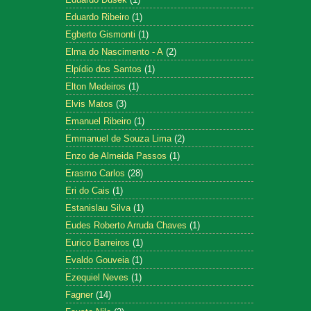
Eduardo Ribeiro
(1)
Egberto Gismonti
(1)
Elma do Nascimento - A
(2)
Elpídio dos Santos
(1)
Elton Medeiros
(1)
Elvis Matos
(3)
Emanuel Ribeiro
(1)
Emmanuel de Souza Lima
(2)
Enzo de Almeida Passos
(1)
Erasmo Carlos
(28)
Eri do Cais
(1)
Estanislau Silva
(1)
Eudes Roberto Arruda Chaves
(1)
Eurico Barreiros
(1)
Evaldo Gouveia
(1)
Ezequiel Neves
(1)
Fagner
(14)