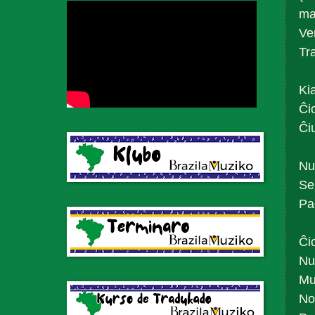
ma
Ve
Tr
Ki
Ĉi
Ĉi
Nu
Se
Pa
Ĉi
Nu
Mu
No