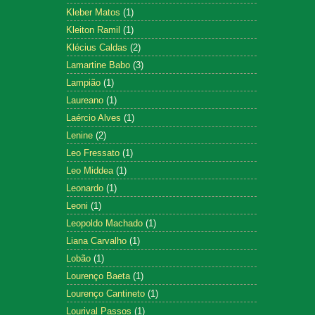
Kleber Matos
(1)
Kleiton Ramil
(1)
Klécius Caldas
(2)
Lamartine Babo
(3)
Lampião
(1)
Laureano
(1)
Laércio Alves
(1)
Lenine
(2)
Leo Fressato
(1)
Leo Middea
(1)
Leonardo
(1)
Leoni
(1)
Leopoldo Machado
(1)
Liana Carvalho
(1)
Lobão
(1)
Lourenço Baeta
(1)
Lourenço Cantineto
(1)
Lourival Passos
(1)