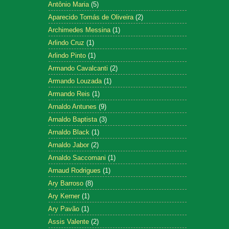
Antônio Maria
(5)
Aparecido Tomás de Oliveira
(2)
Archimedes Messina
(1)
Arlindo Cruz
(1)
Arlindo Pinto
(1)
Armando Cavalcanti
(2)
Armando Louzada
(1)
Armando Reis
(1)
Arnaldo Antunes
(9)
Arnaldo Baptista
(3)
Arnaldo Black
(1)
Arnaldo Jabor
(2)
Arnaldo Saccomani
(1)
Arnaud Rodrigues
(1)
Ary Barroso
(8)
Ary Kerner
(1)
Ary Pavão
(1)
Assis Valente
(2)