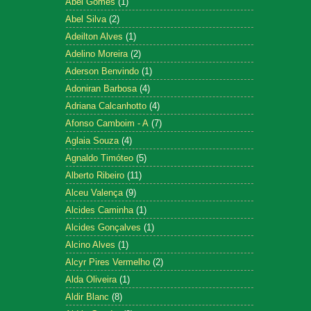
Abel Gomes
(1)
Abel Silva
(2)
Adeilton Alves
(1)
Adelino Moreira
(2)
Aderson Benvindo
(1)
Adoniran Barbosa
(4)
Adriana Calcanhotto
(4)
Afonso Camboim - A
(7)
Aglaia Souza
(4)
Agnaldo Timóteo
(5)
Alberto Ribeiro
(11)
Alceu Valença
(9)
Alcides Caminha
(1)
Alcides Gonçalves
(1)
Alcino Alves
(1)
Alcyr Pires Vermelho
(2)
Alda Oliveira
(1)
Aldir Blanc
(8)