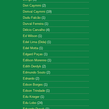
Dori Caymmi
(2)
Dorival Caymmi
(19)
Dudu Falcão
(1)
Durval Ferreira
(1)
Délcio Carvalho
(4)
Ed Wilson
(1)
Edel Lima (Dida)
(1)
Edel Motta
(1)
Edgard Poças
(1)
Edilson Morenno
(1)
Edith Derdyk
(2)
Edmundo Souto
(2)
Ednardo
(2)
Edson Borges
(1)
Edson Trindade
(1)
Edu Krieger
(1)
Edu Lobo
(24)
Eduardo Dusek
(1)