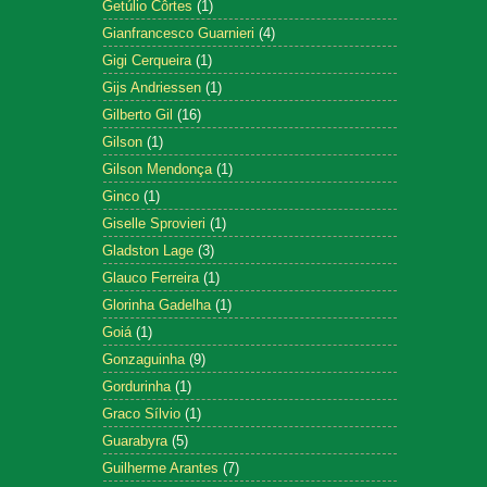
Getúlio Côrtes
(1)
Gianfrancesco Guarnieri
(4)
Gigi Cerqueira
(1)
Gijs Andriessen
(1)
Gilberto Gil
(16)
Gilson
(1)
Gilson Mendonça
(1)
Ginco
(1)
Giselle Sprovieri
(1)
Gladston Lage
(3)
Glauco Ferreira
(1)
Glorinha Gadelha
(1)
Goiá
(1)
Gonzaguinha
(9)
Gordurinha
(1)
Graco Sílvio
(1)
Guarabyra
(5)
Guilherme Arantes
(7)