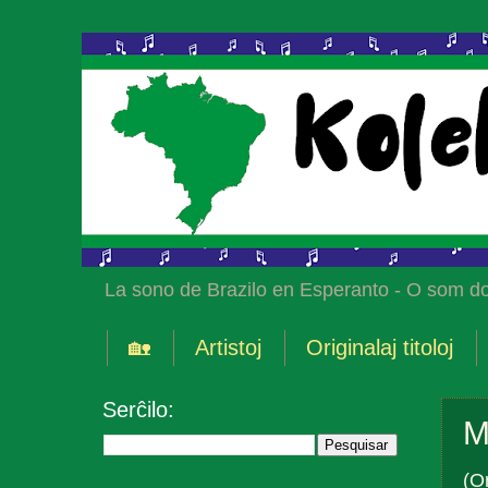
La sono de Brazilo en Esperanto - O som do
🏡
Artistoj
Originalaj titoloj
Serĉilo:
M
(O