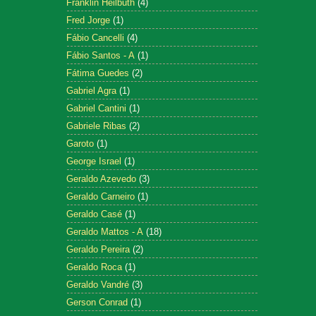
Franklin Heilbuth
(4)
Fred Jorge
(1)
Fábio Cancelli
(4)
Fábio Santos - A
(1)
Fátima Guedes
(2)
Gabriel Agra
(1)
Gabriel Cantini
(1)
Gabriele Ribas
(2)
Garoto
(1)
George Israel
(1)
Geraldo Azevedo
(3)
Geraldo Carneiro
(1)
Geraldo Casé
(1)
Geraldo Mattos - A
(18)
Geraldo Pereira
(2)
Geraldo Roca
(1)
Geraldo Vandré
(3)
Gerson Conrad
(1)