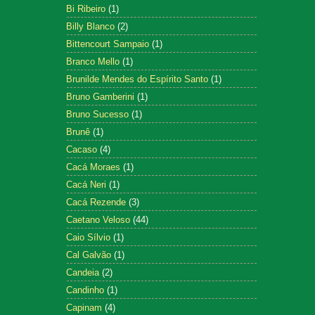
Bi Ribeiro
(1)
Billy Blanco
(2)
Bittencourt Sampaio
(1)
Branco Mello
(1)
Brunilde Mendes do Espírito Santo
(1)
Bruno Gamberini
(1)
Bruno Sucesso
(1)
Brunê
(1)
Cacaso
(4)
Cacá Moraes
(1)
Cacá Neri
(1)
Cacá Rezende
(3)
Caetano Veloso
(44)
Caio Sílvio
(1)
Cal Galvão
(1)
Candeia
(2)
Candinho
(1)
Capinam
(4)