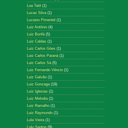
Lua Tatit
(1)
Lucas Silva
(1)
Luciano Pimentel
(1)
Luiz Antônio
(4)
Luiz Bonfá
(5)
Luiz Caldas
(1)
Luiz Carlos Góes
(1)
Luiz Carlos Paraná
(1)
Luiz Carlos Sá
(5)
Luiz Fernando Vêncio
(1)
Luiz Galvão
(1)
Luiz Gonzaga
(19)
Luiz Iglesias
(1)
Luiz Melodia
(1)
Luiz Ramalho
(1)
Luiz Raymundo
(1)
Lula Vieira
(1)
Lulu Santos
(9)