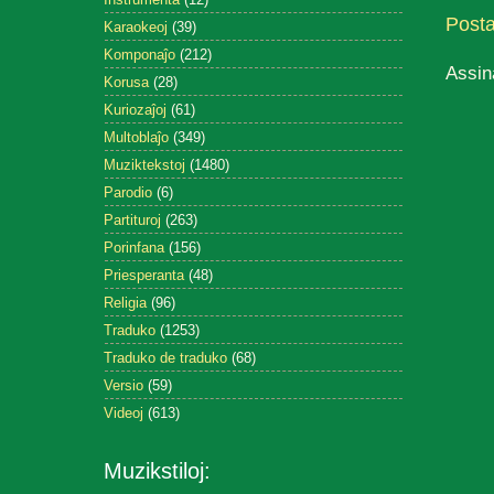
Post
Karaokeoj
(39)
Komponaĵo
(212)
Assin
Korusa
(28)
Kuriozaĵoj
(61)
Multoblaĵo
(349)
Muziktekstoj
(1480)
Parodio
(6)
Partituroj
(263)
Porinfana
(156)
Priesperanta
(48)
Religia
(96)
Traduko
(1253)
Traduko de traduko
(68)
Versio
(59)
Videoj
(613)
Muzikstiloj: