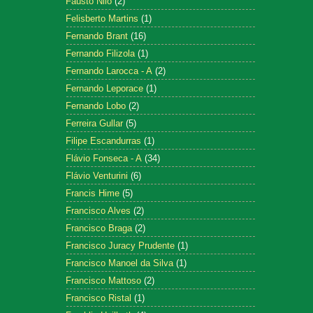
Fausto Nilo
(2)
Felisberto Martins
(1)
Fernando Brant
(16)
Fernando Filizola
(1)
Fernando Larocca - A
(2)
Fernando Leporace
(1)
Fernando Lobo
(2)
Ferreira Gullar
(5)
Filipe Escandurras
(1)
Flávio Fonseca - A
(34)
Flávio Venturini
(6)
Francis Hime
(5)
Francisco Alves
(2)
Francisco Braga
(2)
Francisco Juracy Prudente
(1)
Francisco Manoel da Silva
(1)
Francisco Mattoso
(2)
Francisco Ristal
(1)