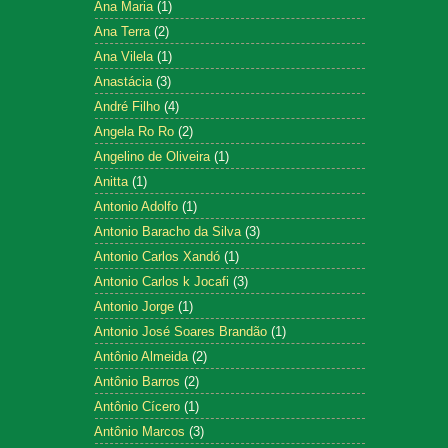
Ana Maria
(1)
Ana Terra
(2)
Ana Vilela
(1)
Anastácia
(3)
André Filho
(4)
Angela Ro Ro
(2)
Angelino de Oliveira
(1)
Anitta
(1)
Antonio Adolfo
(1)
Antonio Baracho da Silva
(3)
Antonio Carlos Xandó
(1)
Antonio Carlos k Jocafi
(3)
Antonio Jorge
(1)
Antonio José Soares Brandão
(1)
Antônio Almeida
(2)
Antônio Barros
(2)
Antônio Cícero
(1)
Antônio Marcos
(3)