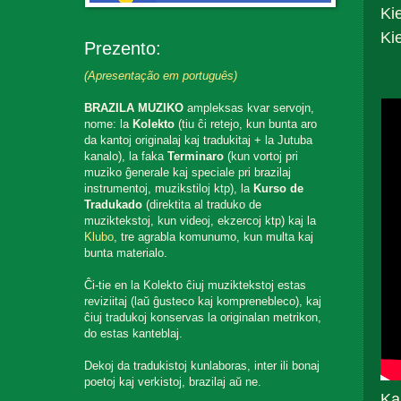
Ki
Ki
Prezento:
(Apresentação em português)
BRAZILA MUZIKO
ampleksas kvar servojn,
nome: la
Kolekto
(tiu ĉi retejo, kun bunta aro
da kantoj originalaj kaj tradukitaj + la Jutuba
kanalo), la faka
Terminaro
(kun vortoj pri
muziko ĝenerale kaj speciale pri brazilaj
instrumentoj, muzikstiloj ktp), la
Kurso de
Tradukado
(direktita al traduko de
muziktekstoj, kun videoj, ekzercoj ktp) kaj la
Klubo
, tre agrabla komunumo, kun multa kaj
bunta materialo.
Ĉi-tie en la Kolekto ĉiuj muziktekstoj estas
reviziitaj (laŭ ĝusteco kaj komprenebleco), kaj
ĉiuj tradukoj konservas la originalan metrikon,
do estas kanteblaj.
Dekoj da tradukistoj kunlaboras, inter ili bonaj
poetoj kaj verkistoj, brazilaj aŭ ne.
Ka