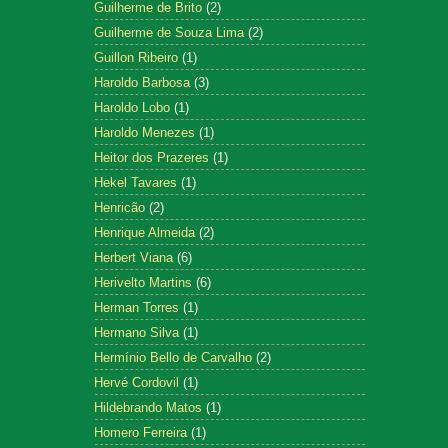
Guilherme de Brito
(2)
Guilherme de Souza Lima
(2)
Guillon Ribeiro
(1)
Haroldo Barbosa
(3)
Haroldo Lobo
(1)
Haroldo Menezes
(1)
Heitor dos Prazeres
(1)
Hekel Tavares
(1)
Henricão
(2)
Henrique Almeida
(2)
Herbert Viana
(6)
Herivelto Martins
(6)
Herman Torres
(1)
Hermano Silva
(1)
Hermínio Bello de Carvalho
(2)
Hervé Cordovil
(1)
Hildebrando Matos
(1)
Homero Ferreira
(1)