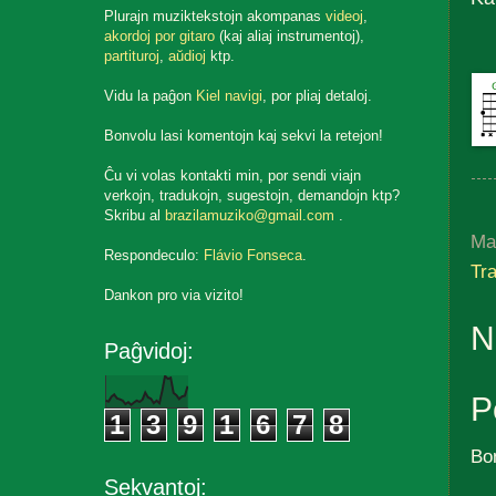
Plurajn muziktekstojn akompanas
videoj
,
akordoj por gitaro
(kaj aliaj instrumentoj),
partituroj
,
aŭdioj
ktp.
Vidu la paĝon
Kiel navigi
, por pliaj detaloj.
Bonvolu lasi komentojn kaj sekvi la retejon!
Ĉu vi volas kontakti min, por sendi viajn
verkojn, tradukojn, sugestojn, demandojn ktp?
Skribu al
brazilamuziko@gmail.com
.
Ma
Respondeculo:
Flávio Fonseca
.
Tr
Dankon pro via vizito!
N
Paĝvidoj:
P
1
3
9
1
6
7
8
Bo
Sekvantoj: