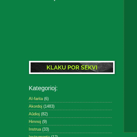
Kategorioj:
AI-farita
(6)
Akordoj
(1483)
Aŭdioj
(82)
Himnoj
(9)
Instrua
(33)
Instrumenta
(12)