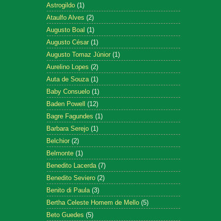
Astrogildo
(1)
Ataulfo Alves
(2)
Augusto Boal
(1)
Augusto César
(1)
Augusto Tomaz Júnior
(1)
Aurelino Lopes
(2)
Auta de Souza
(1)
Baby Consuelo
(1)
Baden Powell
(12)
Bagre Fagundes
(1)
Barbara Serejo
(1)
Belchior
(2)
Belmonte
(1)
Benedito Lacerda
(7)
Benedito Seviero
(2)
Benito di Paula
(3)
Bertha Celeste Homem de Mello
(5)
Beto Guedes
(5)