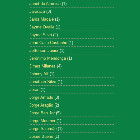
Janet de Almeida
(1)
Jararaca
(3)
Jards Macalé
(1)
Jayme Ovalle
(1)
Jayme Silva
(2)
Jean Carlo Castanho
(1)
Jefferson Junior
(1)
Jerônimo Mendonça
(1)
Jimes Milanez
(4)
Johnny Alf
(1)
Jonathan Silva
(1)
Joran
(1)
Jorge Amado
(3)
Jorge Aragão
(2)
Jorge Ben Jor
(5)
Jorge Mautner
(1)
Jorge Salomão
(1)
Josué Bueno
(1)