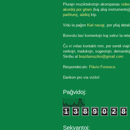
Plurajn muziktekstojn akompanas
video
akordoj por gitaro
(kaj aliaj instrumentoj)
partituroj
,
aŭdioj
ktp.
Vidu la paĝon
Kiel navigi
, por pliaj detal
Bonvolu lasi komentojn kaj sekvi la rete
Ĉu vi volas kontakti min, por sendi viaj
verkojn, tradukojn, sugestojn, demandoj
Skribu al
brazilamuziko@gmail.com
.
Respondeculo:
Flávio Fonseca
.
Dankon pro via vizito!
Paĝvidoj:
1
3
8
9
0
2
8
Sekvantoj: