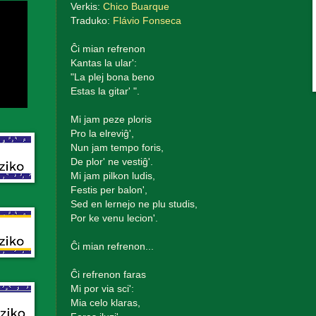
Verkis:
Chico Buarque
Traduko:
Flávio Fonseca
Ĉi mian refrenon
Kantas la ular':
"La plej bona beno
Estas la gitar' ".
Mi jam peze ploris
Pro la elreviĝ',
Nun jam tempo foris,
De plor' ne vestiĝ'.
Mi jam pilkon ludis,
Festis per balon',
Sed en lernejo ne plu studis,
Por ke venu lecion'.
Ĉi mian refrenon...
Ĉi refrenon faras
Mi por via sci':
Mia celo klaras,