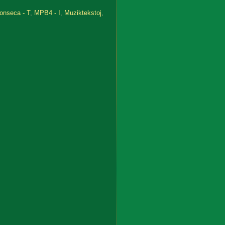
onseca - T
,
MPB4 - I
,
Muziktekstoj
,