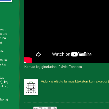
vojn,
ta aro
utuba
ri
de
aj la
a kaj
Kantas kaj gitarludas: Flávio Fonseca
tas
Vidu kaj elŝutu la muziktekston kun akordoj 
), kaj
rikon,
 bonaj