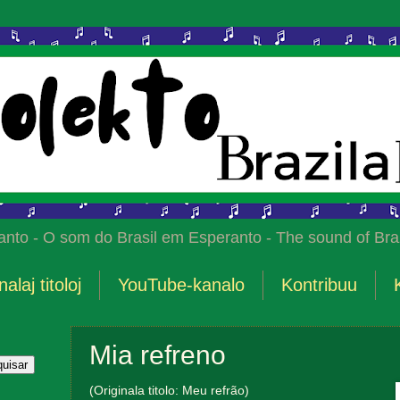
anto - O som do Brasil em Esperanto - The sound of Braz
nalaj titoloj
YouTube-kanalo
Kontribuu
Mia refreno
(Originala titolo: Meu refrão)