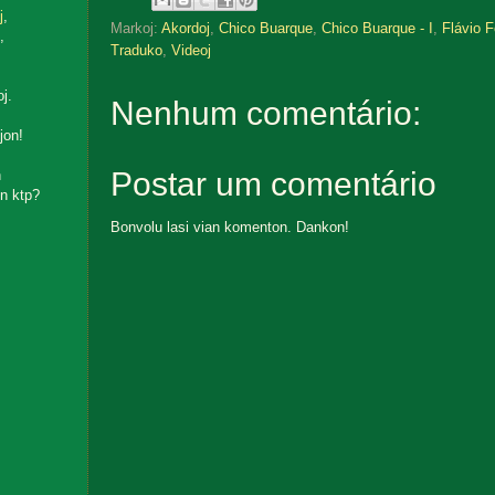
j
,
Markoj:
Akordoj
,
Chico Buarque
,
Chico Buarque - I
,
Flávio F
,
Traduko
,
Videoj
oj.
Nenhum comentário:
jon!
Postar um comentário
n
n ktp?
Bonvolu lasi vian komenton. Dankon!