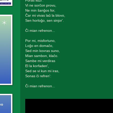
Foras iluzi'.
Vi ne sorĉon provu,
Ne min ŝanĝos for,
Ĉar mi vivas laŭ la blovo,
Sen horloĝo, sen sinjor'.
Ĉi mian refrenon...
Por mi, misfortuno,
Loĝo en domaĉo,
Sed min kovras suno,
Mian sambon, klaĉo.
Sambe mi verdiras
El la korfaden',
Sed se vi kun mi iras,
Sonas ĉi refren':
Ĉi mian refrenon...