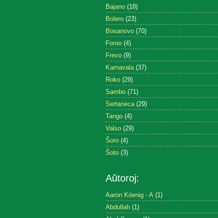
Bajano
(18)
Bolero
(23)
Bosanovo
(70)
Foroo
(4)
Frevo
(9)
Karnavala
(37)
Roko
(29)
Sambo
(71)
Sertaneca
(29)
Tango
(4)
Valso
(29)
Ŝoro
(4)
Ŝoto
(3)
Aŭtoroj:
Aaron Köenig - A
(1)
Abdullah
(1)