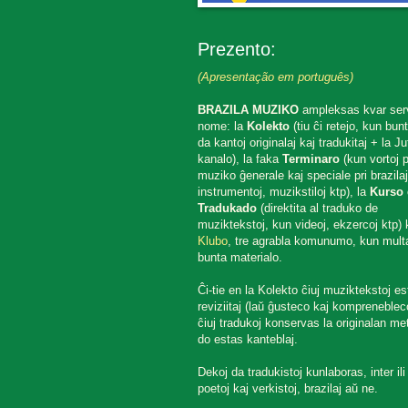
Prezento:
(Apresentação em português)
BRAZILA MUZIKO
ampleksas kvar ser
nome: la
Kolekto
(tiu ĉi retejo, kun bun
da kantoj originalaj kaj tradukitaj + la J
kanalo), la faka
Terminaro
(kun vortoj p
muziko ĝenerale kaj speciale pri brazilaj
instrumentoj, muzikstiloj ktp), la
Kurso 
Tradukado
(direktita al traduko de
muziktekstoj, kun videoj, ekzercoj ktp) k
Klubo
, tre agrabla komunumo, kun mult
bunta materialo.
Ĉi-tie en la Kolekto ĉiuj muziktekstoj es
reviziitaj (laŭ ĝusteco kaj komprenebleco
ĉiuj tradukoj konservas la originalan met
do estas kanteblaj.
Dekoj da tradukistoj kunlaboras, inter ili
poetoj kaj verkistoj, brazilaj aŭ ne.