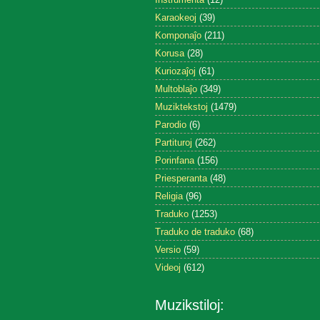
Karaokeoj
(39)
Komponaĵo
(211)
Korusa
(28)
Kuriozaĵoj
(61)
Multoblaĵo
(349)
Muziktekstoj
(1479)
Parodio
(6)
Partituroj
(262)
Porinfana
(156)
Priesperanta
(48)
Religia
(96)
Traduko
(1253)
Traduko de traduko
(68)
Versio
(59)
Videoj
(612)
Muzikstiloj: