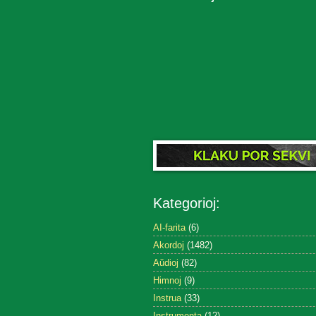
Kategorioj:
AI-farita
(6)
Akordoj
(1482)
Aŭdioj
(82)
Himnoj
(9)
Instrua
(33)
Instrumenta
(12)