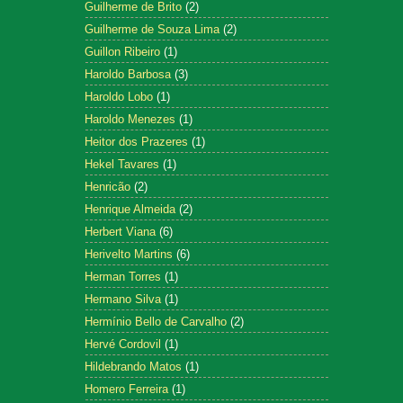
Guilherme de Brito
(2)
Guilherme de Souza Lima
(2)
Guillon Ribeiro
(1)
Haroldo Barbosa
(3)
Haroldo Lobo
(1)
Haroldo Menezes
(1)
Heitor dos Prazeres
(1)
Hekel Tavares
(1)
Henricão
(2)
Henrique Almeida
(2)
Herbert Viana
(6)
Herivelto Martins
(6)
Herman Torres
(1)
Hermano Silva
(1)
Hermínio Bello de Carvalho
(2)
Hervé Cordovil
(1)
Hildebrando Matos
(1)
Homero Ferreira
(1)