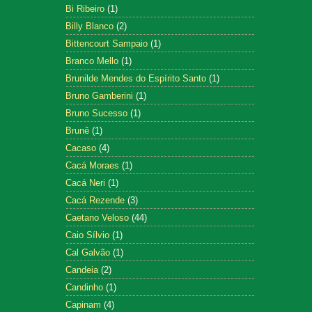
Bi Ribeiro
(1)
Billy Blanco
(2)
Bittencourt Sampaio
(1)
Branco Mello
(1)
Brunilde Mendes do Espírito Santo
(1)
Bruno Gamberini
(1)
Bruno Sucesso
(1)
Brunê
(1)
Cacaso
(4)
Cacá Moraes
(1)
Cacá Neri
(1)
Cacá Rezende
(3)
Caetano Veloso
(44)
Caio Sílvio
(1)
Cal Galvão
(1)
Candeia
(2)
Candinho
(1)
Capinam
(4)