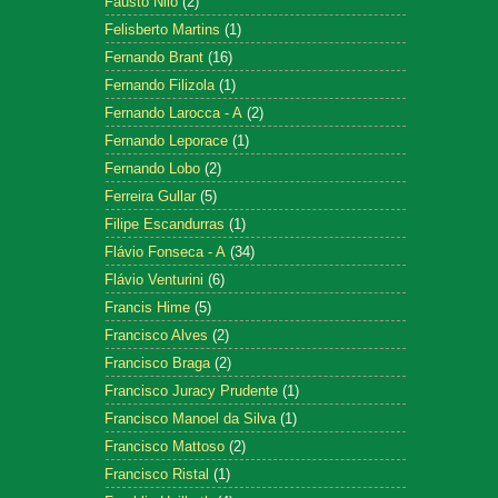
Fausto Nilo
(2)
Felisberto Martins
(1)
Fernando Brant
(16)
Fernando Filizola
(1)
Fernando Larocca - A
(2)
Fernando Leporace
(1)
Fernando Lobo
(2)
Ferreira Gullar
(5)
Filipe Escandurras
(1)
Flávio Fonseca - A
(34)
Flávio Venturini
(6)
Francis Hime
(5)
Francisco Alves
(2)
Francisco Braga
(2)
Francisco Juracy Prudente
(1)
Francisco Manoel da Silva
(1)
Francisco Mattoso
(2)
Francisco Ristal
(1)