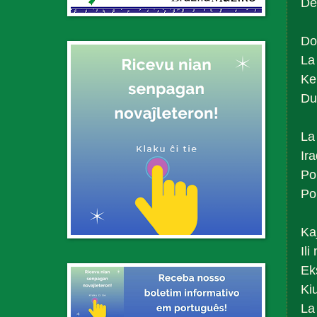
De
Do
La
Ke 
Du
La
Ira
Po
Po
Kaj
Ili
Ek
Ki
La