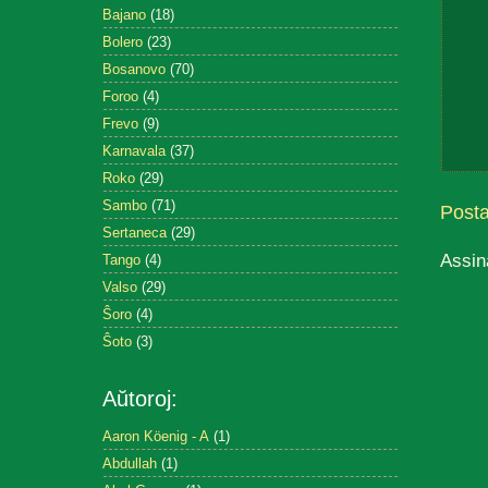
Bajano
(18)
Bolero
(23)
Bosanovo
(70)
Foroo
(4)
Frevo
(9)
Karnavala
(37)
Roko
(29)
Sambo
(71)
Post
Sertaneca
(29)
Assin
Tango
(4)
Valso
(29)
Ŝoro
(4)
Ŝoto
(3)
Aŭtoroj:
Aaron Köenig - A
(1)
Abdullah
(1)