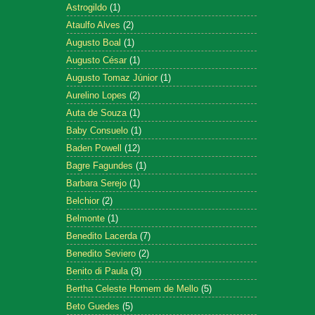
Astrogildo
(1)
Ataulfo Alves
(2)
Augusto Boal
(1)
Augusto César
(1)
Augusto Tomaz Júnior
(1)
Aurelino Lopes
(2)
Auta de Souza
(1)
Baby Consuelo
(1)
Baden Powell
(12)
Bagre Fagundes
(1)
Barbara Serejo
(1)
Belchior
(2)
Belmonte
(1)
Benedito Lacerda
(7)
Benedito Seviero
(2)
Benito di Paula
(3)
Bertha Celeste Homem de Mello
(5)
Beto Guedes
(5)