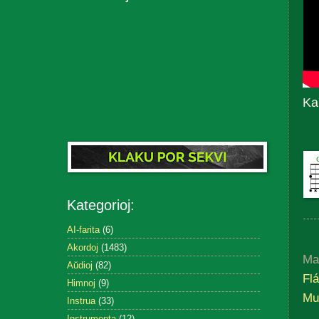
Ka
Kategorioj:
AI-farita
(6)
Akordoj
(1483)
Ma
Aŭdioj
(82)
Fl
Himnoj
(9)
Mu
Instrua
(33)
Instrumenta
(12)