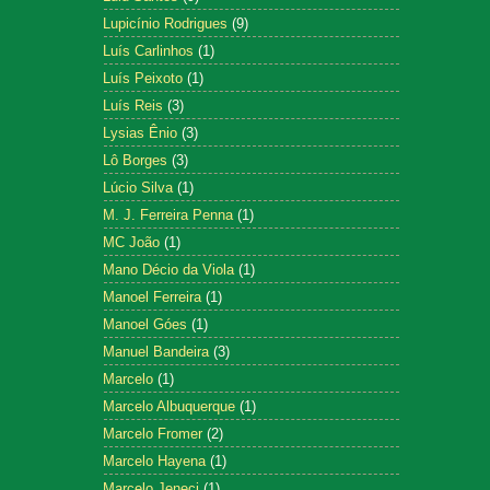
Lupicínio Rodrigues
(9)
Luís Carlinhos
(1)
Luís Peixoto
(1)
Luís Reis
(3)
Lysias Ênio
(3)
Lô Borges
(3)
Lúcio Silva
(1)
M. J. Ferreira Penna
(1)
MC João
(1)
Mano Décio da Viola
(1)
Manoel Ferreira
(1)
Manoel Góes
(1)
Manuel Bandeira
(3)
Marcelo
(1)
Marcelo Albuquerque
(1)
Marcelo Fromer
(2)
Marcelo Hayena
(1)
Marcelo Jeneci
(1)