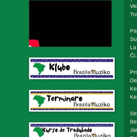
Ve
Tr
Pa
Su
La
Ĉi
Pr
De
Ke 
Ke
Se
Be
Ja