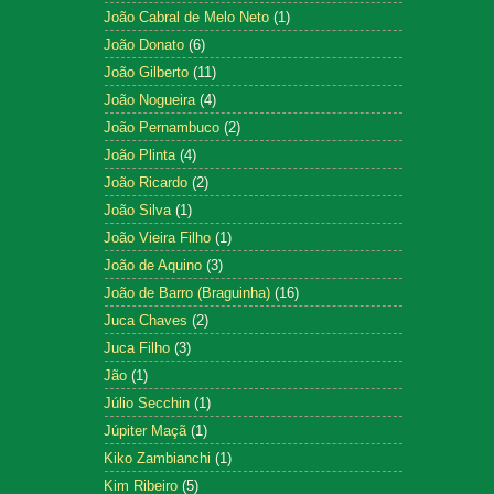
João Cabral de Melo Neto
(1)
João Donato
(6)
João Gilberto
(11)
João Nogueira
(4)
João Pernambuco
(2)
João Plinta
(4)
João Ricardo
(2)
João Silva
(1)
João Vieira Filho
(1)
João de Aquino
(3)
João de Barro (Braguinha)
(16)
Juca Chaves
(2)
Juca Filho
(3)
Jão
(1)
Júlio Secchin
(1)
Júpiter Maçã
(1)
Kiko Zambianchi
(1)
Kim Ribeiro
(5)