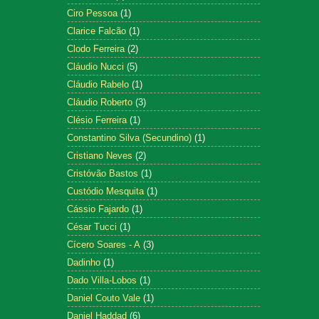
Ciro Pessoa
(1)
Clarice Falcão
(1)
Clodo Ferreira
(2)
Cláudio Nucci
(5)
Cláudio Rabelo
(1)
Cláudio Roberto
(3)
Clésio Ferreira
(1)
Constantino Silva (Secundino)
(1)
Cristiano Neves
(2)
Cristóvão Bastos
(1)
Custódio Mesquita
(1)
Cássio Fajardo
(1)
César Tucci
(1)
Cícero Soares - A
(3)
Dadinho
(1)
Dado Villa-Lobos
(1)
Daniel Couto Vale
(1)
Daniel Haddad
(6)