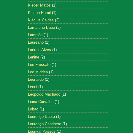
Kleber Matos
(1)
Kleiton Ramil
(1)
Klécius Caldas
(2)
Lamartine Babo
(3)
Lampião
(1)
Laureano
(1)
Laércio Alves
(1)
Lenine
(2)
Leo Fressato
(1)
Leo Middea
(1)
Leonardo
(1)
Leoni
(1)
Leopoldo Machado
(1)
Liana Carvalho
(1)
Lobão
(1)
Lourenço Baeta
(1)
Lourenço Cantineto
(1)
Lourival Passos
(1)