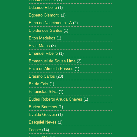
Eduardo Ribeiro
(1)
Egberto Gismonti
(1)
Elma do Nascimento - A
(2)
Elpídio dos Santos
(1)
Elton Medeiros
(1)
Elvis Matos
(3)
Emanuel Ribeiro
(1)
Emmanuel de Souza Lima
(2)
Enzo de Almeida Passos
(1)
Erasmo Carlos
(28)
Eri do Cais
(1)
Estanislau Silva
(1)
Eudes Roberto Arruda Chaves
(1)
Eurico Barreiros
(1)
Evaldo Gouveia
(1)
Ezequiel Neves
(1)
Fagner
(14)