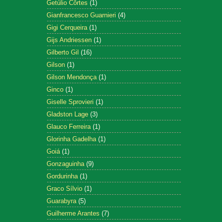
Getúlio Côrtes
(1)
Gianfrancesco Guarnieri
(4)
Gigi Cerqueira
(1)
Gijs Andriessen
(1)
Gilberto Gil
(16)
Gilson
(1)
Gilson Mendonça
(1)
Ginco
(1)
Giselle Sprovieri
(1)
Gladston Lage
(3)
Glauco Ferreira
(1)
Glorinha Gadelha
(1)
Goiá
(1)
Gonzaguinha
(9)
Gordurinha
(1)
Graco Sílvio
(1)
Guarabyra
(5)
Guilherme Arantes
(7)