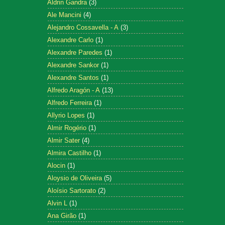
Aldrin Gandra
(3)
Ale Mancini
(4)
Alejandro Cossavella - A
(3)
Alexandre Carlo
(1)
Alexandre Paredes
(1)
Alexandre Sankor
(1)
Alexandre Santos
(1)
Alfredo Aragón - A
(13)
Alfredo Ferreira
(1)
Allyrio Lopes
(1)
Almir Rogério
(1)
Almir Sater
(4)
Almira Castilho
(1)
Alocin
(1)
Aloysio de Oliveira
(5)
Aloísio Sartorato
(2)
Alvin L
(1)
Ana Girão
(1)