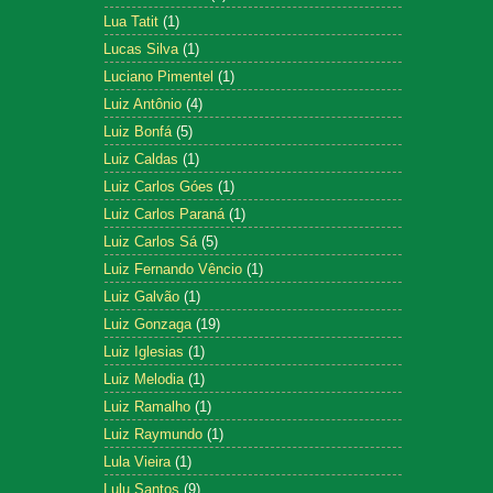
Lua Tatit
(1)
Lucas Silva
(1)
Luciano Pimentel
(1)
Luiz Antônio
(4)
Luiz Bonfá
(5)
Luiz Caldas
(1)
Luiz Carlos Góes
(1)
Luiz Carlos Paraná
(1)
Luiz Carlos Sá
(5)
Luiz Fernando Vêncio
(1)
Luiz Galvão
(1)
Luiz Gonzaga
(19)
Luiz Iglesias
(1)
Luiz Melodia
(1)
Luiz Ramalho
(1)
Luiz Raymundo
(1)
Lula Vieira
(1)
Lulu Santos
(9)