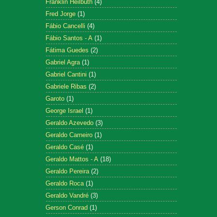
Franklin Heilbuth
(4)
Fred Jorge
(1)
Fábio Cancelli
(4)
Fábio Santos - A
(1)
Fátima Guedes
(2)
Gabriel Agra
(1)
Gabriel Cantini
(1)
Gabriele Ribas
(2)
Garoto
(1)
George Israel
(1)
Geraldo Azevedo
(3)
Geraldo Carneiro
(1)
Geraldo Casé
(1)
Geraldo Mattos - A
(18)
Geraldo Pereira
(2)
Geraldo Roca
(1)
Geraldo Vandré
(3)
Gerson Conrad
(1)