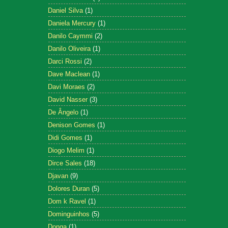
Daniel Silva
(1)
Daniela Mercury
(1)
Danilo Caymmi
(2)
Danilo Oliveira
(1)
Darci Rossi
(2)
Dave Maclean
(1)
Davi Moraes
(2)
David Nasser
(3)
De Ângelo
(1)
Denison Gomes
(1)
Didi Gomes
(1)
Diogo Melim
(1)
Dirce Sales
(18)
Djavan
(9)
Dolores Duran
(5)
Dom k Ravel
(1)
Dominguinhos
(5)
Donga
(1)