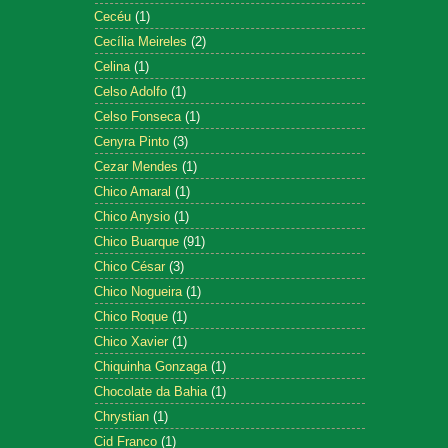
Cecéu
(1)
Cecília Meireles
(2)
Celina
(1)
Celso Adolfo
(1)
Celso Fonseca
(1)
Cenyra Pinto
(3)
Cezar Mendes
(1)
Chico Amaral
(1)
Chico Anysio
(1)
Chico Buarque
(91)
Chico César
(3)
Chico Nogueira
(1)
Chico Roque
(1)
Chico Xavier
(1)
Chiquinha Gonzaga
(1)
Chocolate da Bahia
(1)
Chrystian
(1)
Cid Franco
(1)