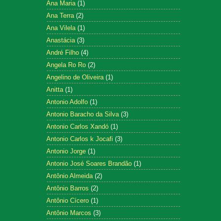
Ana Maria
(1)
Ana Terra
(2)
Ana Vilela
(1)
Anastácia
(3)
André Filho
(4)
Angela Ro Ro
(2)
Angelino de Oliveira
(1)
Anitta
(1)
Antonio Adolfo
(1)
Antonio Baracho da Silva
(3)
Antonio Carlos Xandó
(1)
Antonio Carlos k Jocafi
(3)
Antonio Jorge
(1)
Antonio José Soares Brandão
(1)
Antônio Almeida
(2)
Antônio Barros
(2)
Antônio Cícero
(1)
Antônio Marcos
(3)