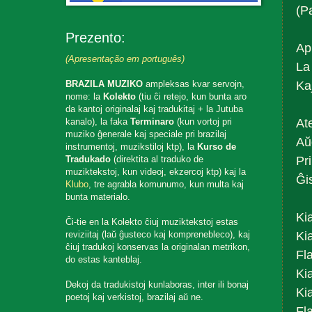
(P
Prezento:
Ap
(Apresentação em português)
La
Kaj
BRAZILA MUZIKO
ampleksas kvar servojn,
nome: la
Kolekto
(tiu ĉi retejo, kun bunta aro
da kantoj originalaj kaj tradukitaj + la Jutuba
Ate
kanalo), la faka
Terminaro
(kun vortoj pri
muziko ĝenerale kaj speciale pri brazilaj
Aŭ
instrumentoj, muzikstiloj ktp), la
Kurso de
Pr
Tradukado
(direktita al traduko de
muziktekstoj, kun videoj, ekzercoj ktp) kaj la
Ĝi
Klubo
, tre agrabla komunumo, kun multa kaj
bunta materialo.
Ki
Ĉi-tie en la Kolekto ĉiuj muziktekstoj estas
Ki
reviziitaj (laŭ ĝusteco kaj komprenebleco), kaj
ĉiuj tradukoj konservas la originalan metrikon,
Fla
do estas kanteblaj.
Ki
Dekoj da tradukistoj kunlaboras, inter ili bonaj
Ki
poetoj kaj verkistoj, brazilaj aŭ ne.
Fla