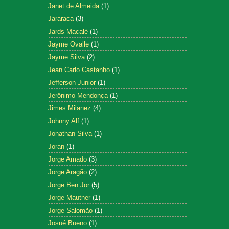
Janet de Almeida
(1)
Jararaca
(3)
Jards Macalé
(1)
Jayme Ovalle
(1)
Jayme Silva
(2)
Jean Carlo Castanho
(1)
Jefferson Junior
(1)
Jerônimo Mendonça
(1)
Jimes Milanez
(4)
Johnny Alf
(1)
Jonathan Silva
(1)
Joran
(1)
Jorge Amado
(3)
Jorge Aragão
(2)
Jorge Ben Jor
(5)
Jorge Mautner
(1)
Jorge Salomão
(1)
Josué Bueno
(1)