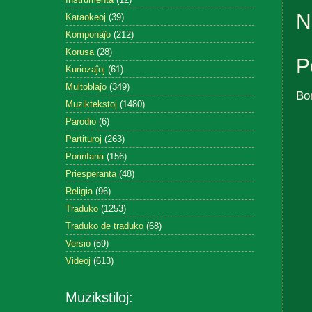
N
Karaokeoj
(39)
Komponaĵo
(212)
Korusa
(28)
P
Kuriozaĵoj
(61)
Multoblaĵo
(349)
Bo
Muziktekstoj
(1480)
Parodio
(6)
Partituroj
(263)
Porinfana
(156)
Priesperanta
(48)
Religia
(96)
Traduko
(1253)
Traduko de traduko
(68)
Versio
(59)
Videoj
(613)
Muzikstiloj: