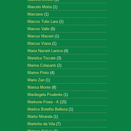
Marcelo Motta
(1)
Marciano
(1)
Marcos Tulio Lara
(1)
Marcos Valle
(6)
Marcus Maceió
(1)
Marcus Viana
(1)
Maria Nazaré Laroca
(4)
Marielza Tiscate
(3)
Marina Colasanti
(2)
Marino Pinto
(4)
Mario Zan
(1)
Marisa Monte
(8)
Mariângela Prudente
(1)
Markone Froes - A
(15)
Marlice Botelho Belleza
(1)
Marlui Miranda
(1)
Martinho da Vila
(7)