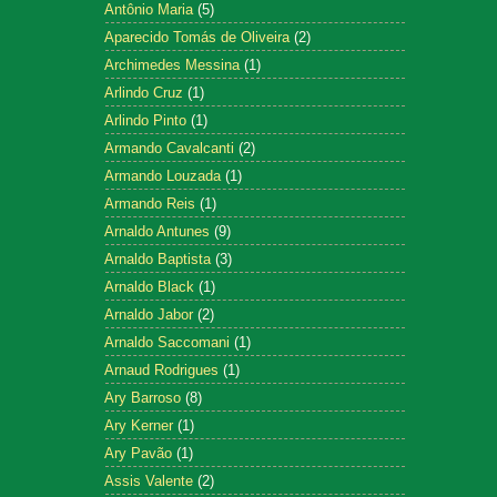
Antônio Maria
(5)
Aparecido Tomás de Oliveira
(2)
Archimedes Messina
(1)
Arlindo Cruz
(1)
Arlindo Pinto
(1)
Armando Cavalcanti
(2)
Armando Louzada
(1)
Armando Reis
(1)
Arnaldo Antunes
(9)
Arnaldo Baptista
(3)
Arnaldo Black
(1)
Arnaldo Jabor
(2)
Arnaldo Saccomani
(1)
Arnaud Rodrigues
(1)
Ary Barroso
(8)
Ary Kerner
(1)
Ary Pavão
(1)
Assis Valente
(2)