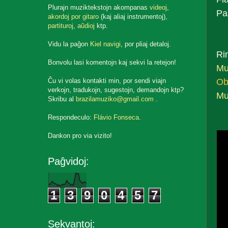
Plurajn muziktekstojn akompanas
videoj
,
Pa
akordoj por gitaro
(kaj aliaj instrumentoj),
partituroj
,
aŭdioj
ktp.
Vidu la paĝon
Kiel navigi
, por pliaj detaloj.
Ri
Bonvolu lasi komentojn kaj sekvi la retejon!
Mu
Ob
Ĉu vi volas kontakti min, por sendi viajn
verkojn, tradukojn, sugestojn, demandojn ktp?
Mu
Skribu al
brazilamuziko@gmail.com
.
Respondeculo:
Flávio Fonseca
.
Dankon pro via vizito!
Paĝvidoj:
1
3
9
0
4
5
7
Sekvantoj: