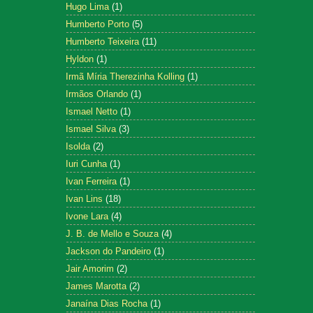
Hugo Lima
(1)
Humberto Porto
(5)
Humberto Teixeira
(11)
Hyldon
(1)
Irmã Míria Therezinha Kolling
(1)
Irmãos Orlando
(1)
Ismael Netto
(1)
Ismael Silva
(3)
Isolda
(2)
Iuri Cunha
(1)
Ivan Ferreira
(1)
Ivan Lins
(18)
Ivone Lara
(4)
J. B. de Mello e Souza
(4)
Jackson do Pandeiro
(1)
Jair Amorim
(2)
James Marotta
(2)
Janaína Dias Rocha
(1)