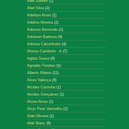
Abel Gomes
(1)
Abel Silva
(2)
Adeilton Alves
(1)
Adelino Moreira
(2)
Aderson Benvindo
(1)
Adoniran Barbosa
(4)
Adriana Calcanhotto
(4)
Afonso Camboim - A
(7)
Aglaia Souza
(4)
Agnaldo Timóteo
(5)
Alberto Ribeiro
(11)
Alceu Valença
(9)
Alcides Caminha
(1)
Alcides Gonçalves
(1)
Alcino Alves
(1)
Alcyr Pires Vermelho
(2)
Alda Oliveira
(1)
Aldir Blanc
(8)