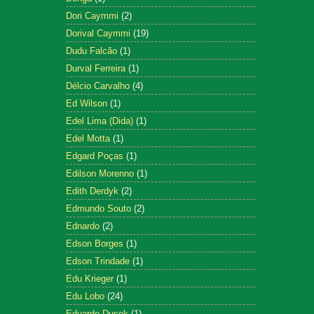
Dori Caymmi
(2)
Dorival Caymmi
(19)
Dudu Falcão
(1)
Durval Ferreira
(1)
Délcio Carvalho
(4)
Ed Wilson
(1)
Edel Lima (Dida)
(1)
Edel Motta
(1)
Edgard Poças
(1)
Edilson Morenno
(1)
Edith Derdyk
(2)
Edmundo Souto
(2)
Ednardo
(2)
Edson Borges
(1)
Edson Trindade
(1)
Edu Krieger
(1)
Edu Lobo
(24)
Eduardo Dusek
(1)