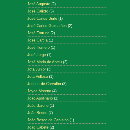
José Augusto
(2)
José Calixto
(5)
José Carlos Burle
(1)
José Carlos Guimarães
(2)
José Fortuna
(2)
José Garcia
(1)
José Homero
(1)
José Jorge
(1)
José Maria de Abreu
(2)
Jota Júnior
(3)
Jota Velloso
(1)
Joubert de Carvalho
(3)
Joyce Moreno
(4)
João Apolinário
(1)
João Barone
(1)
João Bosco
(7)
João Bosco de Carvalho
(1)
João Cabete
(2)