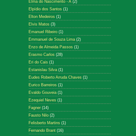
Elma do Nascimento - A
(2)
Elpídio dos Santos
(1)
Elton Medeiros
(1)
Elvis Matos
(3)
Emanuel Ribeiro
(1)
Emmanuel de Souza Lima
(2)
Enzo de Almeida Passos
(1)
Erasmo Carlos
(28)
Eri do Cais
(1)
Estanislau Silva
(1)
Eudes Roberto Arruda Chaves
(1)
Eurico Barreiros
(1)
Evaldo Gouveia
(1)
Ezequiel Neves
(1)
Fagner
(14)
Fausto Nilo
(2)
Felisberto Martins
(1)
Fernando Brant
(16)