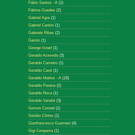
Fábio Santos - A
(1)
Fátima Guedes
(2)
Gabriel Agra
(1)
Gabriel Cantini
(1)
Gabriele Ribas
(2)
Garoto
(1)
George Israel
(1)
Geraldo Azevedo
(3)
Geraldo Carneiro
(1)
Geraldo Casé
(1)
Geraldo Mattos - A
(18)
Geraldo Pereira
(2)
Geraldo Roca
(1)
Geraldo Vandré
(3)
Gerson Conrad
(1)
Getúlio Côrtes
(1)
Gianfrancesco Guarnieri
(4)
Gigi Cerqueira
(1)