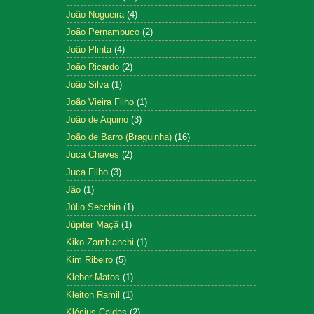
João Nogueira
(4)
João Pernambuco
(2)
João Plinta
(4)
João Ricardo
(2)
João Silva
(1)
João Vieira Filho
(1)
João de Aquino
(3)
João de Barro (Braguinha)
(16)
Juca Chaves
(2)
Juca Filho
(3)
Jão
(1)
Júlio Secchin
(1)
Júpiter Maçã
(1)
Kiko Zambianchi
(1)
Kim Ribeiro
(5)
Kleber Matos
(1)
Kleiton Ramil
(1)
Klécius Caldas
(2)