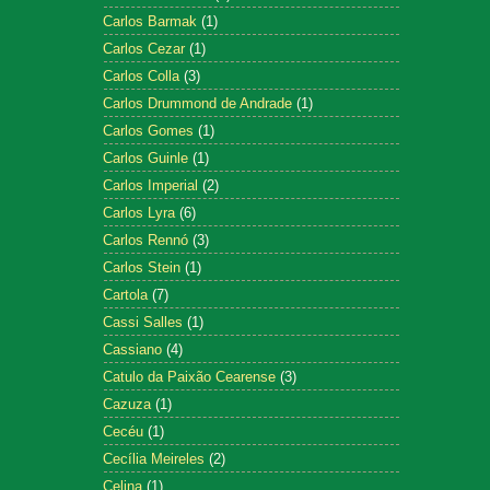
Carlos Barmak
(1)
Carlos Cezar
(1)
Carlos Colla
(3)
Carlos Drummond de Andrade
(1)
Carlos Gomes
(1)
Carlos Guinle
(1)
Carlos Imperial
(2)
Carlos Lyra
(6)
Carlos Rennó
(3)
Carlos Stein
(1)
Cartola
(7)
Cassi Salles
(1)
Cassiano
(4)
Catulo da Paixão Cearense
(3)
Cazuza
(1)
Cecéu
(1)
Cecília Meireles
(2)
Celina
(1)