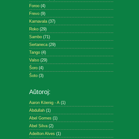
Foroo
(4)
Frevo
(9)
Karnavala
(37)
Roko
(29)
Sambo
(71)
Sertaneca
(29)
Tango
(4)
Valso
(29)
Ŝoro
(4)
Ŝoto
(3)
Aŭtoroj:
Aaron Köenig - A
(1)
Abdullah
(1)
Abel Gomes
(1)
Abel Silva
(2)
Adeilton Alves
(1)