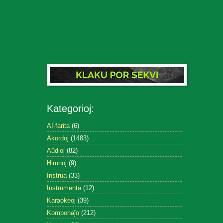
Kategorioj:
AI-farita
(6)
Akordoj
(1483)
Aŭdioj
(82)
Himnoj
(9)
Instrua
(33)
Instrumenta
(12)
Karaokeoj
(39)
Komponaĵo
(212)