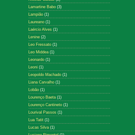
Lamartine Babo
(3)
Lampião
(1)
Laureano
(1)
Laércio Alves
(1)
Lenine
(2)
Leo Fressato
(1)
Leo Middea
(1)
Leonardo
(1)
Leoni
(1)
Leopoldo Machado
(1)
Liana Carvalho
(1)
Lobão
(1)
Lourenço Baeta
(1)
Lourenço Cantineto
(1)
Lourival Passos
(1)
Lua Tatit
(1)
Lucas Silva
(1)
Luciano Pimentel
(1)