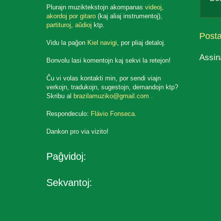
Plurajn muziktekstojn akompanas
videoj
,
akordoj por gitaro
(kaj aliaj instrumentoj),
partituroj
,
aŭdioj
ktp.
Post
Vidu la paĝon
Kiel navigi
, por pliaj detaloj.
Assin
Bonvolu lasi komentojn kaj sekvi la retejon!
Ĉu vi volas kontakti min, por sendi viajn
verkojn, tradukojn, sugestojn, demandojn ktp?
Skribu al
brazilamuziko@gmail.com
.
Respondeculo:
Flávio Fonseca
.
Dankon pro via vizito!
Paĝvidoj:
Sekvantoj: