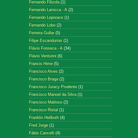
Fernando Filizola
(1)
Fernando Larocca - A
(2)
Fernando Leporace
(1)
Fernando Lobo
(2)
Ferreira Gullar
(5)
Filipe Escandurras
(1)
Flávio Fonseca - A
(34)
Flávio Venturini
(6)
Francis Hime
(5)
Francisco Alves
(2)
Francisco Braga
(2)
Francisco Juracy Prudente
(1)
Francisco Manoel da Silva
(1)
Francisco Mattoso
(2)
Francisco Ristal
(1)
Franklin Heilbuth
(4)
Fred Jorge
(1)
Fábio Cancelli
(4)