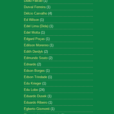
Dudu Falcão
(1)
Durval Ferreira
(1)
Délcio Carvalho
(4)
Ed Wilson
(1)
Edel Lima (Dida)
(1)
Edel Motta
(1)
Edgard Poças
(1)
Edilson Morenno
(1)
Edith Derdyk
(2)
Edmundo Souto
(2)
Ednardo
(2)
Edson Borges
(1)
Edson Trindade
(1)
Edu Krieger
(1)
Edu Lobo
(24)
Eduardo Dusek
(1)
Eduardo Ribeiro
(1)
Egberto Gismonti
(1)