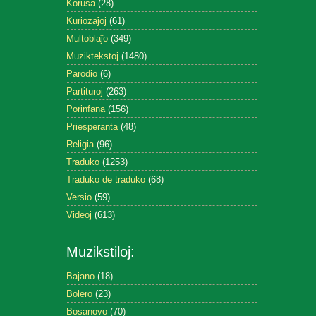
Korusa
(28)
Kuriozaĵoj
(61)
Multoblaĵo
(349)
Muziktekstoj
(1480)
Parodio
(6)
Partituroj
(263)
Porinfana
(156)
Priesperanta
(48)
Religia
(96)
Traduko
(1253)
Traduko de traduko
(68)
Versio
(59)
Videoj
(613)
Muzikstiloj:
Bajano
(18)
Bolero
(23)
Bosanovo
(70)