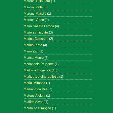
Marcos Tulio Lara
(1)
Marcos Valle
(6)
Marcus Maceió
(1)
Marcus Viana
(1)
Maria Nazaré Laroca
(4)
Marielza Tiscate
(3)
Marina Colasanti
(2)
Marino Pinto
(4)
Mario Zan
(1)
Marisa Monte
(8)
Mariângela Prudente
(1)
Markone Froes - A
(15)
Marlice Botelho Belleza
(1)
Marlui Miranda
(1)
Martinho da Vila
(7)
Mateus Aleluia
(1)
Matilde Alves
(1)
Mauro Assumpção
(1)