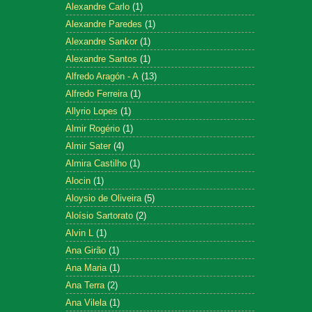
Alexandre Carlo
(1)
Alexandre Paredes
(1)
Alexandre Sankor
(1)
Alexandre Santos
(1)
Alfredo Aragón - A
(13)
Alfredo Ferreira
(1)
Allyrio Lopes
(1)
Almir Rogério
(1)
Almir Sater
(4)
Almira Castilho
(1)
Alocin
(1)
Aloysio de Oliveira
(5)
Aloísio Sartorato
(2)
Alvin L
(1)
Ana Girão
(1)
Ana Maria
(1)
Ana Terra
(2)
Ana Vilela
(1)