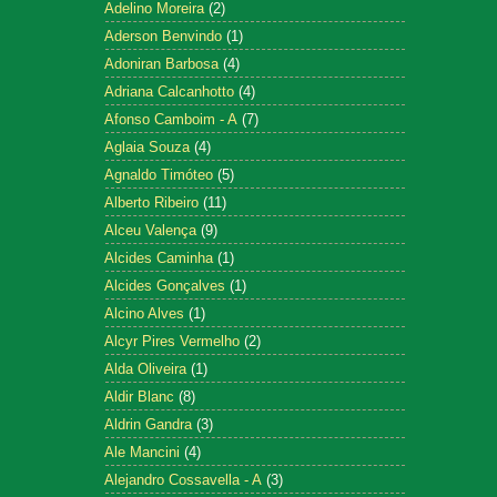
Adelino Moreira
(2)
Aderson Benvindo
(1)
Adoniran Barbosa
(4)
Adriana Calcanhotto
(4)
Afonso Camboim - A
(7)
Aglaia Souza
(4)
Agnaldo Timóteo
(5)
Alberto Ribeiro
(11)
Alceu Valença
(9)
Alcides Caminha
(1)
Alcides Gonçalves
(1)
Alcino Alves
(1)
Alcyr Pires Vermelho
(2)
Alda Oliveira
(1)
Aldir Blanc
(8)
Aldrin Gandra
(3)
Ale Mancini
(4)
Alejandro Cossavella - A
(3)