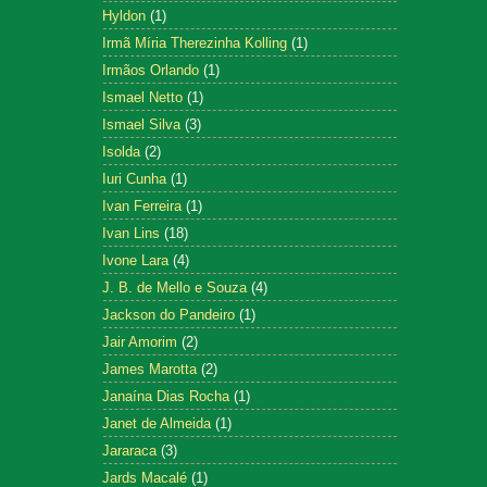
Hyldon
(1)
Irmã Míria Therezinha Kolling
(1)
Irmãos Orlando
(1)
Ismael Netto
(1)
Ismael Silva
(3)
Isolda
(2)
Iuri Cunha
(1)
Ivan Ferreira
(1)
Ivan Lins
(18)
Ivone Lara
(4)
J. B. de Mello e Souza
(4)
Jackson do Pandeiro
(1)
Jair Amorim
(2)
James Marotta
(2)
Janaína Dias Rocha
(1)
Janet de Almeida
(1)
Jararaca
(3)
Jards Macalé
(1)