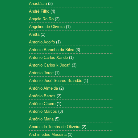
Anastácia
(3)
André Filho
(4)
Angela Ro Ro
(2)
Angelino de Oliveira
(1)
Anitta
(1)
Antonio Adolfo
(1)
Antonio Baracho da Silva
(3)
Antonio Carlos Xandó
(1)
Antonio Carlos k Jocafi
(3)
Antonio Jorge
(1)
Antonio José Soares Brandão
(1)
Antônio Almeida
(2)
Antônio Barros
(2)
Antônio Cícero
(1)
Antônio Marcos
(3)
Antônio Maria
(5)
Aparecido Tomás de Oliveira
(2)
Archimedes Messina
(1)