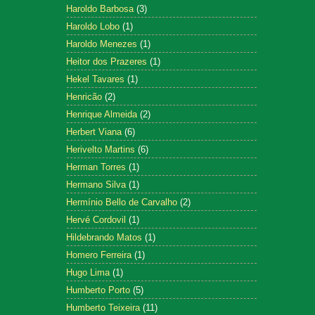
Haroldo Barbosa
(3)
Haroldo Lobo
(1)
Haroldo Menezes
(1)
Heitor dos Prazeres
(1)
Hekel Tavares
(1)
Henricão
(2)
Henrique Almeida
(2)
Herbert Viana
(6)
Herivelto Martins
(6)
Herman Torres
(1)
Hermano Silva
(1)
Hermínio Bello de Carvalho
(2)
Hervé Cordovil
(1)
Hildebrando Matos
(1)
Homero Ferreira
(1)
Hugo Lima
(1)
Humberto Porto
(5)
Humberto Teixeira
(11)