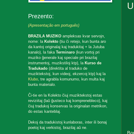
U
Prezento:
(Apresentação em português)
BRAZILA MUZIKO
ampleksas kvar servojn,
nome: la
Kolekto
(tiu ĉi retejo, kun bunta aro
da kantoj originalaj kaj tradukitaj + la Jutuba
kanalo), la faka
Terminaro
(kun vortoj pri
muziko ĝenerale kaj speciale pri brazilaj
instrumentoj, muzikstiloj ktp), la
Kurso de
Tradukado
(direktita al traduko de
muziktekstoj, kun videoj, ekzercoj ktp) kaj la
Klubo
, tre agrabla komunumo, kun multa kaj
bunta materialo.
Ĉi-tie en la Kolekto ĉiuj muziktekstoj estas
reviziitaj (laŭ ĝusteco kaj komprenebleco), kaj
ĉiuj tradukoj konservas la originalan metrikon,
do estas kanteblaj.
Dekoj da tradukistoj kunlaboras, inter ili bonaj
poetoj kaj verkistoj, brazilaj aŭ ne.
Bo