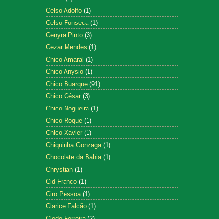
Celso Adolfo
(1)
Celso Fonseca
(1)
Cenyra Pinto
(3)
Cezar Mendes
(1)
Chico Amaral
(1)
Chico Anysio
(1)
Chico Buarque
(91)
Chico César
(3)
Chico Nogueira
(1)
Chico Roque
(1)
Chico Xavier
(1)
Chiquinha Gonzaga
(1)
Chocolate da Bahia
(1)
Chrystian
(1)
Cid Franco
(1)
Ciro Pessoa
(1)
Clarice Falcão
(1)
Clodo Ferreira
(2)