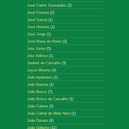
José Carlos Guimarães
(2)
José Fortuna
(2)
José Garcia
(1)
José Homero
(1)
José Jorge
(1)
José Maria de Abreu
(2)
Jota Júnior
(3)
Jota Velloso
(1)
Joubert de Carvalho
(3)
Joyce Moreno
(4)
João Apolinário
(1)
João Barone
(1)
João Bosco
(7)
João Bosco de Carvalho
(1)
João Cabete
(2)
João Cabral de Melo Neto
(1)
João Donato
(6)
João Gilberto
(11)