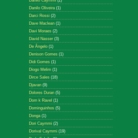
Danilo Caymmi
(2)
Danilo Oliveira
(1)
Darci Rossi
(2)
Dave Maclean
(1)
Davi Moraes
(2)
David Nasser
(3)
De Ângelo
(1)
Denison Gomes
(1)
Didi Gomes
(1)
Diogo Melim
(1)
Dirce Sales
(18)
Djavan
(9)
Dolores Duran
(5)
Dom k Ravel
(1)
Dominguinhos
(5)
Donga
(1)
Dori Caymmi
(2)
Dorival Caymmi
(19)