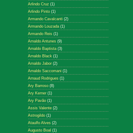
Arlindo Cruz
(1)
Arlindo Pinto
(1)
Armando Cavalcanti
(2)
Armando Louzada
(1)
Armando Reis
(1)
Arnaldo Antunes
(9)
Arnaldo Baptista
(3)
Arnaldo Black
(1)
Arnaldo Jabor
(2)
Arnaldo Saccomani
(1)
Arnaud Rodrigues
(1)
Ary Barroso
(8)
Ary Kerner
(1)
Ary Pavão
(1)
Assis Valente
(2)
Astrogildo
(1)
Ataulfo Alves
(2)
Augusto Boal
(1)