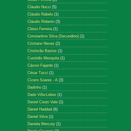
Cláudio Nucci
(5)
Cláudio Rabelo
(1)
Cláudio Roberto
(3)
Clésio Ferreira
(1)
Constantino Silva (Secundino)
(1)
Cristiano Neves
(2)
Cristóvão Bastos
(1)
Custódio Mesquita
(1)
Cássio Fajardo
(1)
César Tucci
(1)
Cícero Soares - A
(3)
Dadinho
(1)
Dado Villa-Lobos
(1)
Daniel Couto Vale
(1)
Daniel Haddad
(6)
Daniel Silva
(1)
Daniela Mercury
(1)