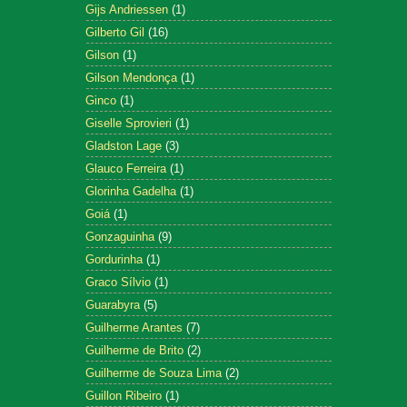
Gijs Andriessen
(1)
Gilberto Gil
(16)
Gilson
(1)
Gilson Mendonça
(1)
Ginco
(1)
Giselle Sprovieri
(1)
Gladston Lage
(3)
Glauco Ferreira
(1)
Glorinha Gadelha
(1)
Goiá
(1)
Gonzaguinha
(9)
Gordurinha
(1)
Graco Sílvio
(1)
Guarabyra
(5)
Guilherme Arantes
(7)
Guilherme de Brito
(2)
Guilherme de Souza Lima
(2)
Guillon Ribeiro
(1)