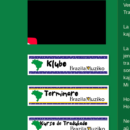
Ve
Tr
La 
kaj
La 
jen
tra
son
kaj
Mi 
Ho 
Ho 
Ne 
aŭ 