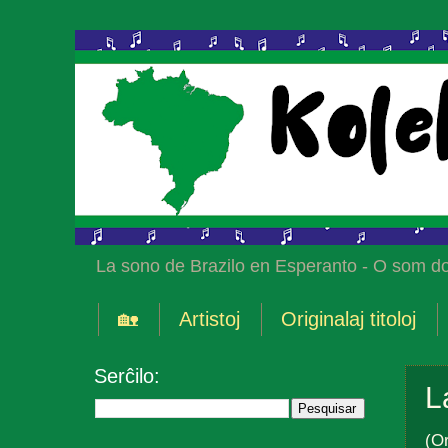
La sono de Brazilo en Esperanto - O som do
🏡
Artistoj
Originalaj titoloj
Serĉilo:
L
(Or