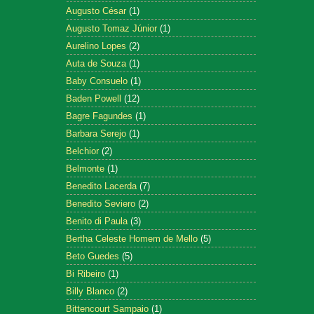
Augusto César
(1)
Augusto Tomaz Júnior
(1)
Aurelino Lopes
(2)
Auta de Souza
(1)
Baby Consuelo
(1)
Baden Powell
(12)
Bagre Fagundes
(1)
Barbara Serejo
(1)
Belchior
(2)
Belmonte
(1)
Benedito Lacerda
(7)
Benedito Seviero
(2)
Benito di Paula
(3)
Bertha Celeste Homem de Mello
(5)
Beto Guedes
(5)
Bi Ribeiro
(1)
Billy Blanco
(2)
Bittencourt Sampaio
(1)