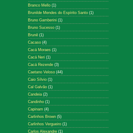
Branco Mello
(1)
Brunilde Mendes do Espírito Santo
(1)
Bruno Gamberini
(1)
Bruno Sucesso
(1)
Brunê
(1)
Cacaso
(4)
Cacá Moraes
(1)
Cacá Neri
(1)
Cacá Rezende
(3)
Caetano Veloso
(44)
Caio Sílvio
(1)
Cal Galvão
(1)
Candeia
(2)
Candinho
(1)
Capinam
(4)
Carlinhos Brown
(5)
Carlinhos Vergueiro
(1)
Carlos Alexandre
(1)