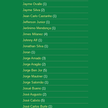
Jayme Ovalle
(1)
Jayme Silva
(2)
Jean Carlo Castanho
(1)
Jefferson Junior
(1)
Jerônimo Mendonça
(1)
Jimes Milanez
(4)
Johnny Alf
(1)
Jonathan Silva
(1)
Joran
(1)
Jorge Amado
(3)
Jorge Aragão
(2)
Jorge Ben Jor
(5)
Jorge Mautner
(1)
Jorge Salomão
(1)
Josué Bueno
(1)
José Augusto
(2)
José Calixto
(5)
José Carlos Burle
(1)