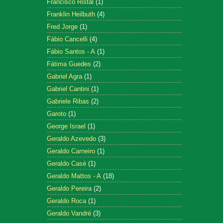
Francisco Ristal
(1)
Franklin Heilbuth
(4)
Fred Jorge
(1)
Fábio Cancelli
(4)
Fábio Santos - A
(1)
Fátima Guedes
(2)
Gabriel Agra
(1)
Gabriel Cantini
(1)
Gabriele Ribas
(2)
Garoto
(1)
George Israel
(1)
Geraldo Azevedo
(3)
Geraldo Carneiro
(1)
Geraldo Casé
(1)
Geraldo Mattos - A
(18)
Geraldo Pereira
(2)
Geraldo Roca
(1)
Geraldo Vandré
(3)