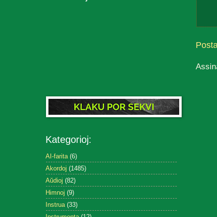
Post
Assin
Kategorioj:
AI-farita
(6)
Akordoj
(1485)
Aŭdioj
(82)
Himnoj
(9)
Instrua
(33)
Instrumenta
(12)