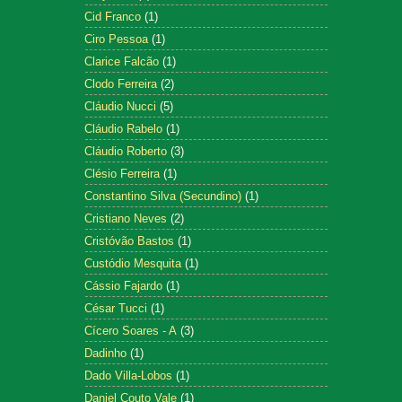
Cid Franco
(1)
Ciro Pessoa
(1)
Clarice Falcão
(1)
Clodo Ferreira
(2)
Cláudio Nucci
(5)
Cláudio Rabelo
(1)
Cláudio Roberto
(3)
Clésio Ferreira
(1)
Constantino Silva (Secundino)
(1)
Cristiano Neves
(2)
Cristóvão Bastos
(1)
Custódio Mesquita
(1)
Cássio Fajardo
(1)
César Tucci
(1)
Cícero Soares - A
(3)
Dadinho
(1)
Dado Villa-Lobos
(1)
Daniel Couto Vale
(1)