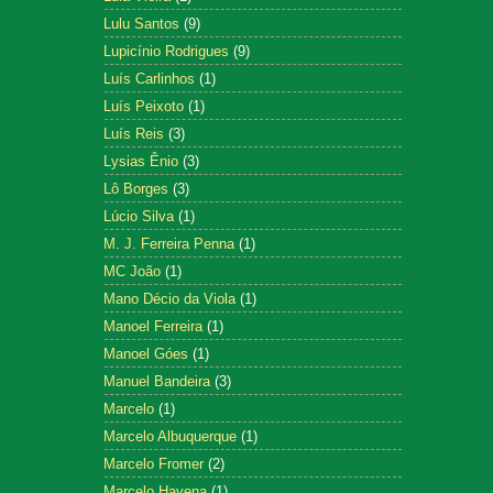
Lulu Santos
(9)
Lupicínio Rodrigues
(9)
Luís Carlinhos
(1)
Luís Peixoto
(1)
Luís Reis
(3)
Lysias Ênio
(3)
Lô Borges
(3)
Lúcio Silva
(1)
M. J. Ferreira Penna
(1)
MC João
(1)
Mano Décio da Viola
(1)
Manoel Ferreira
(1)
Manoel Góes
(1)
Manuel Bandeira
(3)
Marcelo
(1)
Marcelo Albuquerque
(1)
Marcelo Fromer
(2)
Marcelo Hayena
(1)