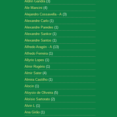
Aldrin Gandra
(3)
Ale Mancini
(4)
Alejandro Cossavella - A
(3)
Alexandre Carlo
(1)
Alexandre Paredes
(1)
Alexandre Sankor
(1)
Alexandre Santos
(1)
Alfredo Aragón - A
(13)
Alfredo Ferreira
(1)
Allyrio Lopes
(1)
Almir Rogério
(1)
Almir Sater
(4)
Almira Castilho
(1)
Alocin
(1)
Aloysio de Oliveira
(5)
Aloísio Sartorato
(2)
Alvin L
(1)
Ana Girão
(1)