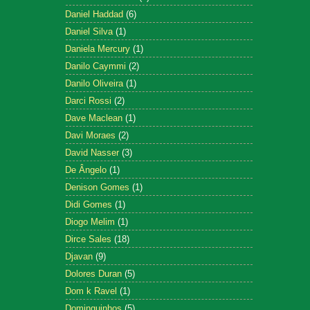
Daniel Haddad
(6)
Daniel Silva
(1)
Daniela Mercury
(1)
Danilo Caymmi
(2)
Danilo Oliveira
(1)
Darci Rossi
(2)
Dave Maclean
(1)
Davi Moraes
(2)
David Nasser
(3)
De Ângelo
(1)
Denison Gomes
(1)
Didi Gomes
(1)
Diogo Melim
(1)
Dirce Sales
(18)
Djavan
(9)
Dolores Duran
(5)
Dom k Ravel
(1)
Dominguinhos
(5)