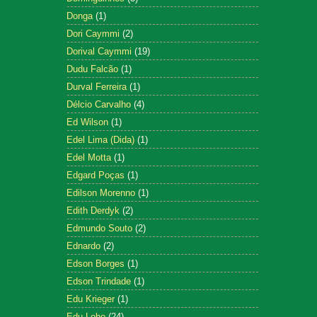
Donga
(1)
Dori Caymmi
(2)
Dorival Caymmi
(19)
Dudu Falcão
(1)
Durval Ferreira
(1)
Délcio Carvalho
(4)
Ed Wilson
(1)
Edel Lima (Dida)
(1)
Edel Motta
(1)
Edgard Poças
(1)
Edilson Morenno
(1)
Edith Derdyk
(2)
Edmundo Souto
(2)
Ednardo
(2)
Edson Borges
(1)
Edson Trindade
(1)
Edu Krieger
(1)
Edu Lobo
(24)