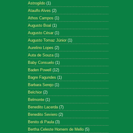
Astrogildo
(1)
Ataulfo Alves
(2)
Athos Campos
(1)
Augusto Boal
(1)
Augusto César
(1)
Augusto Tomaz Júnior
(1)
Aurelino Lopes
(2)
Auta de Souza
(1)
Baby Consuelo
(1)
Baden Powell
(12)
Bagre Fagundes
(1)
Barbara Serejo
(1)
Belchior
(2)
Belmonte
(1)
Benedito Lacerda
(7)
Benedito Seviero
(2)
Benito di Paula
(3)
Bertha Celeste Homem de Mello
(5)