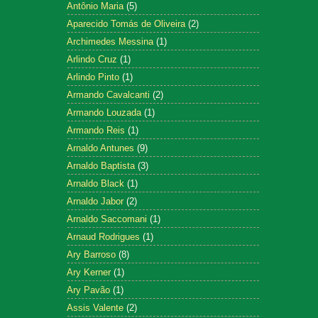
Antônio Maria
(5)
Aparecido Tomás de Oliveira
(2)
Archimedes Messina
(1)
Arlindo Cruz
(1)
Arlindo Pinto
(1)
Armando Cavalcanti
(2)
Armando Louzada
(1)
Armando Reis
(1)
Arnaldo Antunes
(9)
Arnaldo Baptista
(3)
Arnaldo Black
(1)
Arnaldo Jabor
(2)
Arnaldo Saccomani
(1)
Arnaud Rodrigues
(1)
Ary Barroso
(8)
Ary Kerner
(1)
Ary Pavão
(1)
Assis Valente
(2)