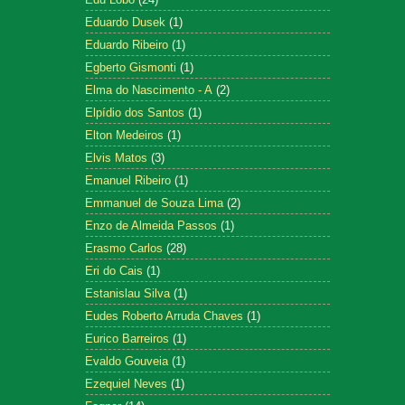
Eduardo Dusek
(1)
Eduardo Ribeiro
(1)
Egberto Gismonti
(1)
Elma do Nascimento - A
(2)
Elpídio dos Santos
(1)
Elton Medeiros
(1)
Elvis Matos
(3)
Emanuel Ribeiro
(1)
Emmanuel de Souza Lima
(2)
Enzo de Almeida Passos
(1)
Erasmo Carlos
(28)
Eri do Cais
(1)
Estanislau Silva
(1)
Eudes Roberto Arruda Chaves
(1)
Eurico Barreiros
(1)
Evaldo Gouveia
(1)
Ezequiel Neves
(1)