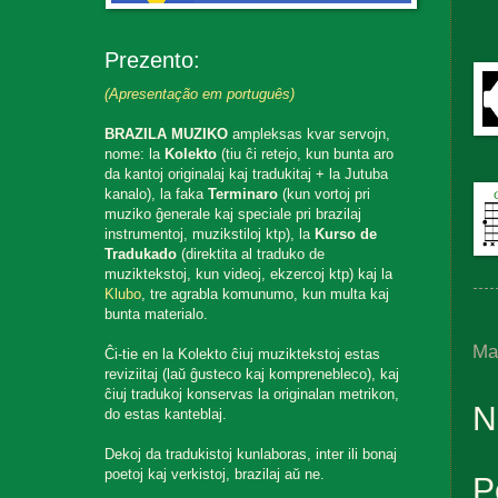
Prezento:
(Apresentação em português)
BRAZILA MUZIKO
ampleksas kvar servojn,
nome: la
Kolekto
(tiu ĉi retejo, kun bunta aro
da kantoj originalaj kaj tradukitaj + la Jutuba
kanalo), la faka
Terminaro
(kun vortoj pri
muziko ĝenerale kaj speciale pri brazilaj
instrumentoj, muzikstiloj ktp), la
Kurso de
Tradukado
(direktita al traduko de
muziktekstoj, kun videoj, ekzercoj ktp) kaj la
Klubo
, tre agrabla komunumo, kun multa kaj
bunta materialo.
Ma
Ĉi-tie en la Kolekto ĉiuj muziktekstoj estas
reviziitaj (laŭ ĝusteco kaj komprenebleco), kaj
ĉiuj tradukoj konservas la originalan metrikon,
N
do estas kanteblaj.
Dekoj da tradukistoj kunlaboras, inter ili bonaj
poetoj kaj verkistoj, brazilaj aŭ ne.
P