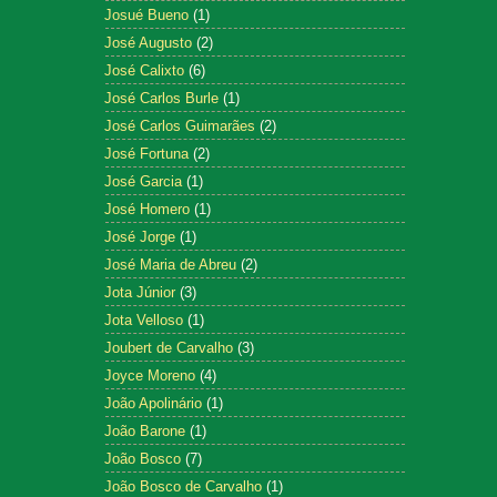
Josué Bueno
(1)
José Augusto
(2)
José Calixto
(6)
José Carlos Burle
(1)
José Carlos Guimarães
(2)
José Fortuna
(2)
José Garcia
(1)
José Homero
(1)
José Jorge
(1)
José Maria de Abreu
(2)
Jota Júnior
(3)
Jota Velloso
(1)
Joubert de Carvalho
(3)
Joyce Moreno
(4)
João Apolinário
(1)
João Barone
(1)
João Bosco
(7)
João Bosco de Carvalho
(1)