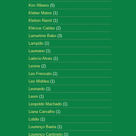
Kim Ribeiro
(5)
Kleber Matos
(1)
Kleiton Ramil
(1)
Klécius Caldas
(2)
Lamartine Babo
(3)
Lampião
(1)
Laureano
(1)
Laércio Alves
(1)
Lenine
(2)
Leo Fressato
(1)
Leo Middea
(1)
Leonardo
(1)
Leoni
(1)
Leopoldo Machado
(1)
Liana Carvalho
(1)
Lobão
(1)
Lourenço Baeta
(1)
Lourenço Cantineto
(1)