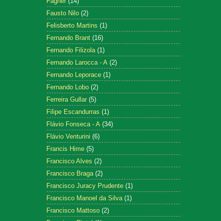
Fagner
(14)
Fausto Nilo
(2)
Felisberto Martins
(1)
Fernando Brant
(16)
Fernando Filizola
(1)
Fernando Larocca - A
(2)
Fernando Leporace
(1)
Fernando Lobo
(2)
Ferreira Gullar
(5)
Filipe Escandurras
(1)
Flávio Fonseca - A
(34)
Flávio Venturini
(6)
Francis Hime
(5)
Francisco Alves
(2)
Francisco Braga
(2)
Francisco Juracy Prudente
(1)
Francisco Manoel da Silva
(1)
Francisco Mattoso
(2)