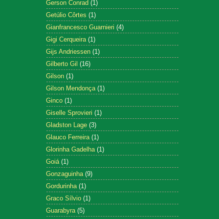
Gerson Conrad
(1)
Getúlio Côrtes
(1)
Gianfrancesco Guarnieri
(4)
Gigi Cerqueira
(1)
Gijs Andriessen
(1)
Gilberto Gil
(16)
Gilson
(1)
Gilson Mendonça
(1)
Ginco
(1)
Giselle Sprovieri
(1)
Gladston Lage
(3)
Glauco Ferreira
(1)
Glorinha Gadelha
(1)
Goiá
(1)
Gonzaguinha
(9)
Gordurinha
(1)
Graco Sílvio
(1)
Guarabyra
(5)