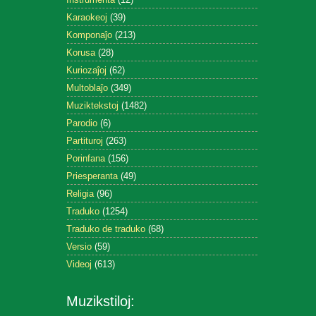
Karaokeoj
(39)
Komponaĵo
(213)
Korusa
(28)
Kuriozaĵoj
(62)
Multoblaĵo
(349)
Muziktekstoj
(1482)
Parodio
(6)
Partituroj
(263)
Porinfana
(156)
Priesperanta
(49)
Religia
(96)
Traduko
(1254)
Traduko de traduko
(68)
Versio
(59)
Videoj
(613)
Muzikstiloj: