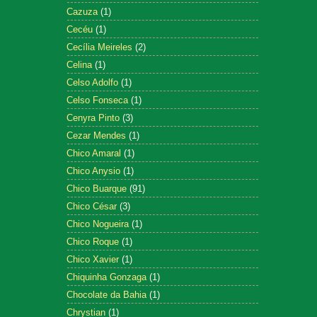
Cazuza
(1)
Cecéu
(1)
Cecília Meireles
(2)
Celina
(1)
Celso Adolfo
(1)
Celso Fonseca
(1)
Cenyra Pinto
(3)
Cezar Mendes
(1)
Chico Amaral
(1)
Chico Anysio
(1)
Chico Buarque
(91)
Chico César
(3)
Chico Nogueira
(1)
Chico Roque
(1)
Chico Xavier
(1)
Chiquinha Gonzaga
(1)
Chocolate da Bahia
(1)
Chrystian
(1)