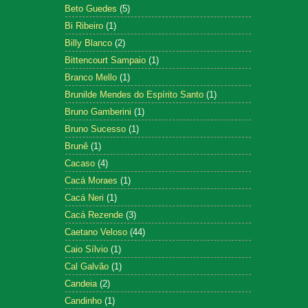
Beto Guedes
(5)
Bi Ribeiro
(1)
Billy Blanco
(2)
Bittencourt Sampaio
(1)
Branco Mello
(1)
Brunilde Mendes do Espírito Santo
(1)
Bruno Gamberini
(1)
Bruno Sucesso
(1)
Brunê
(1)
Cacaso
(4)
Cacá Moraes
(1)
Cacá Neri
(1)
Cacá Rezende
(3)
Caetano Veloso
(44)
Caio Sílvio
(1)
Cal Galvão
(1)
Candeia
(2)
Candinho
(1)