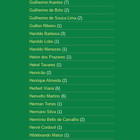
Guilherme Arantes
(7)
Guilherme de Brito
(2)
Guilherme de Souza Lima
(2)
Guillon Ribeiro
(1)
Haroldo Barbosa
(3)
Haroldo Lobo
(1)
Haroldo Menezes
(1)
Heitor dos Prazeres
(1)
Hekel Tavares
(1)
Henricão
(2)
Henrique Almeida
(2)
Herbert Viana
(6)
Herivelto Martins
(6)
Herman Torres
(1)
Hermano Silva
(1)
Hermínio Bello de Carvalho
(2)
Hervé Cordovil
(1)
Hildebrando Matos
(1)