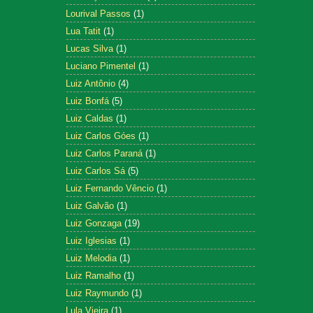
Lourival Passos
(1)
Lua Tatit
(1)
Lucas Silva
(1)
Luciano Pimentel
(1)
Luiz Antônio
(4)
Luiz Bonfá
(5)
Luiz Caldas
(1)
Luiz Carlos Góes
(1)
Luiz Carlos Paraná
(1)
Luiz Carlos Sá
(5)
Luiz Fernando Vêncio
(1)
Luiz Galvão
(1)
Luiz Gonzaga
(19)
Luiz Iglesias
(1)
Luiz Melodia
(1)
Luiz Ramalho
(1)
Luiz Raymundo
(1)
Lula Vieira
(1)