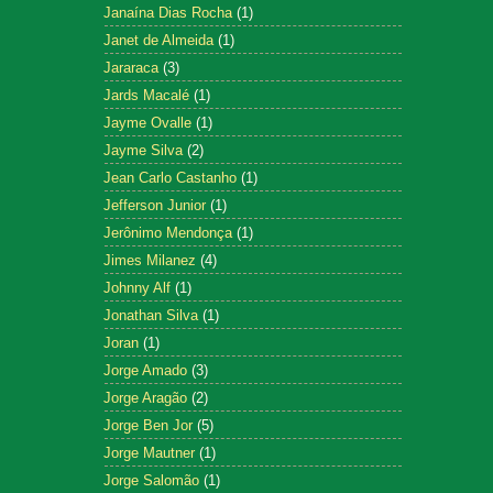
Janaína Dias Rocha
(1)
Janet de Almeida
(1)
Jararaca
(3)
Jards Macalé
(1)
Jayme Ovalle
(1)
Jayme Silva
(2)
Jean Carlo Castanho
(1)
Jefferson Junior
(1)
Jerônimo Mendonça
(1)
Jimes Milanez
(4)
Johnny Alf
(1)
Jonathan Silva
(1)
Joran
(1)
Jorge Amado
(3)
Jorge Aragão
(2)
Jorge Ben Jor
(5)
Jorge Mautner
(1)
Jorge Salomão
(1)