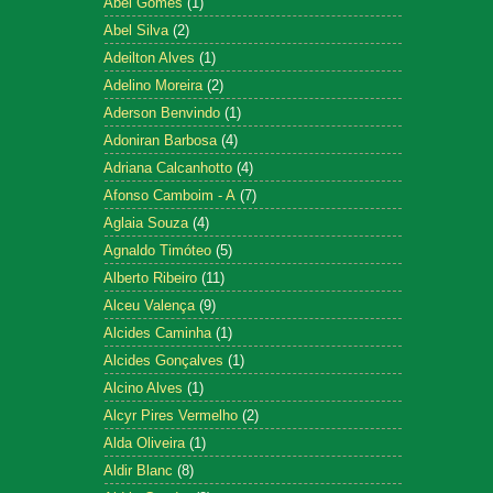
Abel Gomes
(1)
Abel Silva
(2)
Adeilton Alves
(1)
Adelino Moreira
(2)
Aderson Benvindo
(1)
Adoniran Barbosa
(4)
Adriana Calcanhotto
(4)
Afonso Camboim - A
(7)
Aglaia Souza
(4)
Agnaldo Timóteo
(5)
Alberto Ribeiro
(11)
Alceu Valença
(9)
Alcides Caminha
(1)
Alcides Gonçalves
(1)
Alcino Alves
(1)
Alcyr Pires Vermelho
(2)
Alda Oliveira
(1)
Aldir Blanc
(8)