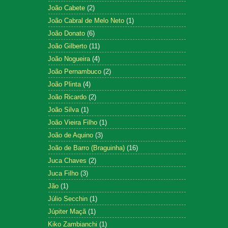
João Cabete
(2)
João Cabral de Melo Neto
(1)
João Donato
(6)
João Gilberto
(11)
João Nogueira
(4)
João Pernambuco
(2)
João Plinta
(4)
João Ricardo
(2)
João Silva
(1)
João Vieira Filho
(1)
João de Aquino
(3)
João de Barro (Braguinha)
(16)
Juca Chaves
(2)
Juca Filho
(3)
Jão
(1)
Júlio Secchin
(1)
Júpiter Maçã
(1)
Kiko Zambianchi
(1)