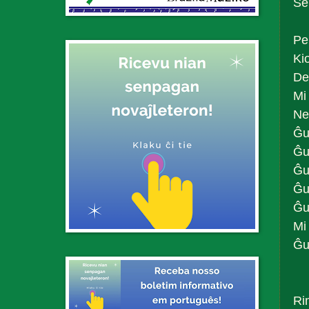
Se
Pe
Ki
De
Mi
Ne
Ĝu
Ĝu
Ĝu
Ĝu
Ĝu
Mi
Ĝu
Ri