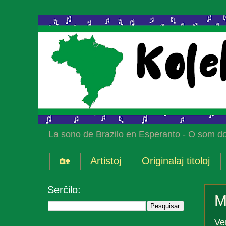
La sono de Brazilo en Esperanto - O som do
🏡
Artistoj
Originalaj titoloj
Serĉilo:
M
Ve