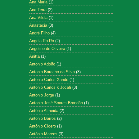
Ana Maria
(1)
Ana Terra
(2)
Ana Vilela
(1)
Anastácia
(3)
André Filho
(4)
Angela Ro Ro
(2)
Angelino de Oliveira
(1)
Anitta
(1)
Antonio Adolfo
(1)
Antonio Baracho da Silva
(3)
Antonio Carlos Xandó
(1)
Antonio Carlos k Jocafi
(3)
Antonio Jorge
(1)
Antonio José Soares Brandão
(1)
Antônio Almeida
(2)
Antônio Barros
(2)
Antônio Cícero
(1)
Antônio Marcos
(3)