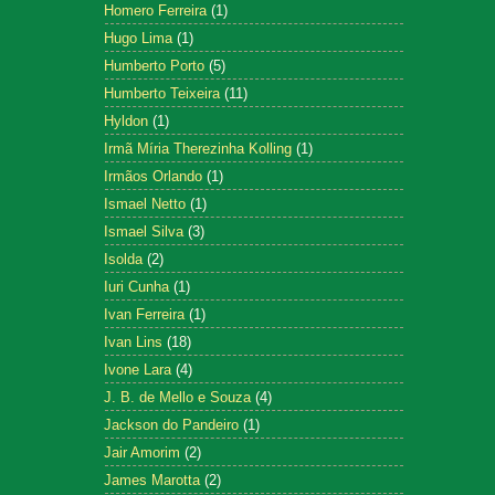
Homero Ferreira
(1)
Hugo Lima
(1)
Humberto Porto
(5)
Humberto Teixeira
(11)
Hyldon
(1)
Irmã Míria Therezinha Kolling
(1)
Irmãos Orlando
(1)
Ismael Netto
(1)
Ismael Silva
(3)
Isolda
(2)
Iuri Cunha
(1)
Ivan Ferreira
(1)
Ivan Lins
(18)
Ivone Lara
(4)
J. B. de Mello e Souza
(4)
Jackson do Pandeiro
(1)
Jair Amorim
(2)
James Marotta
(2)