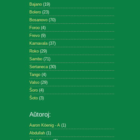
Bajano
(19)
Bolero
(23)
Bosanovo
(70)
Foroo
(4)
Frevo
(9)
Karnavala
(37)
Roko
(29)
Sambo
(71)
Sertaneca
(30)
Tango
(4)
Valso
(29)
Ŝoro
(4)
Ŝoto
(3)
Aŭtoroj:
Aaron Köenig - A
(1)
Abdullah
(1)