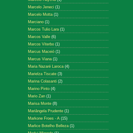
Marcelo Jeneci
(1)
Marcelo Motta
(1)
Marciano
(1)
Marcos Tulio Lara
(1)
Marcos Valle
(6)
Marcos Viterbo
(1)
Marcus Maceió
(1)
Marcus Viana
(1)
Maria Nazaré Laroca
(4)
Marielza Tiscate
(3)
Marina Colasanti
(2)
Marino Pinto
(4)
Mario Zan
(1)
Marisa Monte
(8)
Mariângela Prudente
(1)
Markone Froes - A
(15)
Marlice Botelho Belleza
(1)