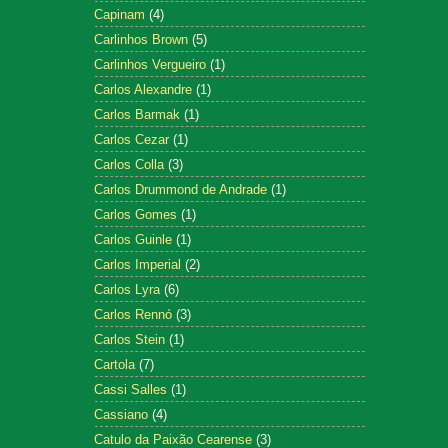
Capinam
(4)
Carlinhos Brown
(5)
Carlinhos Vergueiro
(1)
Carlos Alexandre
(1)
Carlos Barmak
(1)
Carlos Cezar
(1)
Carlos Colla
(3)
Carlos Drummond de Andrade
(1)
Carlos Gomes
(1)
Carlos Guinle
(1)
Carlos Imperial
(2)
Carlos Lyra
(6)
Carlos Rennó
(3)
Carlos Stein
(1)
Cartola
(7)
Cassi Salles
(1)
Cassiano
(4)
Catulo da Paixão Cearense
(3)