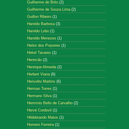
Guilherme de Brito
(2)
Guilherme de Souza Lima
(2)
Guillon Ribeiro
(1)
Haroldo Barbosa
(3)
Haroldo Lobo
(1)
Haroldo Menezes
(1)
Heitor dos Prazeres
(1)
Hekel Tavares
(1)
Henricão
(2)
Henrique Almeida
(2)
Herbert Viana
(6)
Herivelto Martins
(6)
Herman Torres
(1)
Hermano Silva
(1)
Hermínio Bello de Carvalho
(2)
Hervé Cordovil
(1)
Hildebrando Matos
(1)
Homero Ferreira
(1)