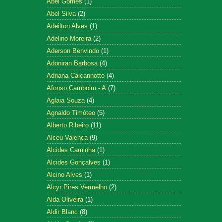
Abel Gomes
(1)
Abel Silva
(2)
Adeilton Alves
(1)
Adelino Moreira
(2)
Aderson Benvindo
(1)
Adoniran Barbosa
(4)
Adriana Calcanhotto
(4)
Afonso Camboim - A
(7)
Aglaia Souza
(4)
Agnaldo Timóteo
(5)
Alberto Ribeiro
(11)
Alceu Valença
(9)
Alcides Caminha
(1)
Alcides Gonçalves
(1)
Alcino Alves
(1)
Alcyr Pires Vermelho
(2)
Alda Oliveira
(1)
Aldir Blanc
(8)