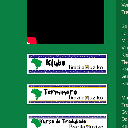
Ve
Tr
Se
La 
Mi
Vi
Kie
Tie
Kre
Ĝu
Se
Ma
Tre
Gv
Don
Ke