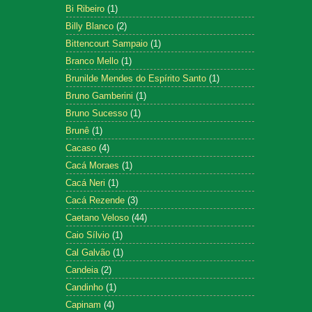
Bi Ribeiro
(1)
Billy Blanco
(2)
Bittencourt Sampaio
(1)
Branco Mello
(1)
Brunilde Mendes do Espírito Santo
(1)
Bruno Gamberini
(1)
Bruno Sucesso
(1)
Brunê
(1)
Cacaso
(4)
Cacá Moraes
(1)
Cacá Neri
(1)
Cacá Rezende
(3)
Caetano Veloso
(44)
Caio Sílvio
(1)
Cal Galvão
(1)
Candeia
(2)
Candinho
(1)
Capinam
(4)