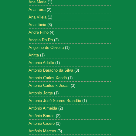
Ana Maria
(1)
Ana Terra
(2)
Ana Vilela
(1)
Anastácia
(3)
André Filho
(4)
Angela Ro Ro
(2)
Angelino de Oliveira
(1)
Anitta
(1)
Antonio Adolfo
(1)
Antonio Baracho da Silva
(3)
Antonio Carlos Xandó
(1)
Antonio Carlos k Jocafi
(3)
Antonio Jorge
(1)
Antonio José Soares Brandão
(1)
Antônio Almeida
(2)
Antônio Barros
(2)
Antônio Cícero
(1)
Antônio Marcos
(3)