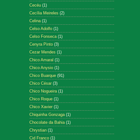
Cecéu
(1)
Cecília Meireles
(2)
Celina
(1)
Celso Adolfo
(1)
Celso Fonseca
(1)
Cenyra Pinto
(3)
Cezar Mendes
(1)
Chico Amaral
(1)
Chico Anysio
(1)
Chico Buarque
(91)
Chico César
(3)
Chico Nogueira
(1)
Chico Roque
(1)
Chico Xavier
(1)
Chiquinha Gonzaga
(1)
Chocolate da Bahia
(1)
Chrystian
(1)
Cid Franco
(1)