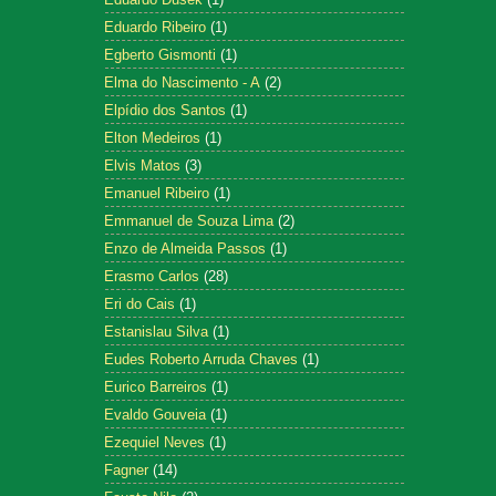
Eduardo Ribeiro
(1)
Egberto Gismonti
(1)
Elma do Nascimento - A
(2)
Elpídio dos Santos
(1)
Elton Medeiros
(1)
Elvis Matos
(3)
Emanuel Ribeiro
(1)
Emmanuel de Souza Lima
(2)
Enzo de Almeida Passos
(1)
Erasmo Carlos
(28)
Eri do Cais
(1)
Estanislau Silva
(1)
Eudes Roberto Arruda Chaves
(1)
Eurico Barreiros
(1)
Evaldo Gouveia
(1)
Ezequiel Neves
(1)
Fagner
(14)