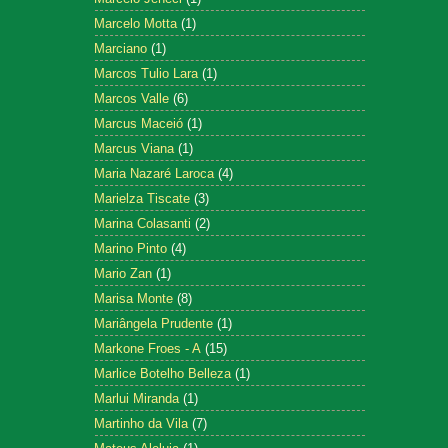
Marcelo Motta
(1)
Marciano
(1)
Marcos Tulio Lara
(1)
Marcos Valle
(6)
Marcus Maceió
(1)
Marcus Viana
(1)
Maria Nazaré Laroca
(4)
Marielza Tiscate
(3)
Marina Colasanti
(2)
Marino Pinto
(4)
Mario Zan
(1)
Marisa Monte
(8)
Mariângela Prudente
(1)
Markone Froes - A
(15)
Marlice Botelho Belleza
(1)
Marlui Miranda
(1)
Martinho da Vila
(7)