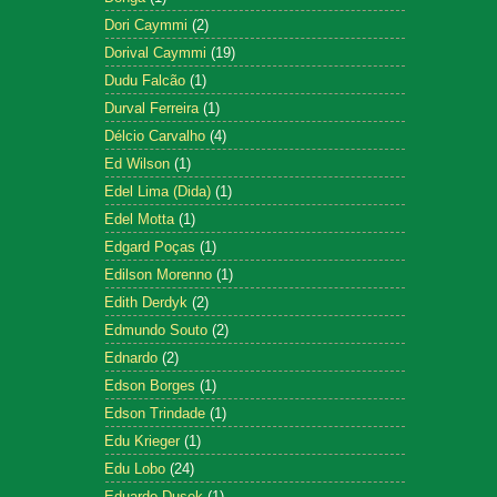
Dori Caymmi
(2)
Dorival Caymmi
(19)
Dudu Falcão
(1)
Durval Ferreira
(1)
Délcio Carvalho
(4)
Ed Wilson
(1)
Edel Lima (Dida)
(1)
Edel Motta
(1)
Edgard Poças
(1)
Edilson Morenno
(1)
Edith Derdyk
(2)
Edmundo Souto
(2)
Ednardo
(2)
Edson Borges
(1)
Edson Trindade
(1)
Edu Krieger
(1)
Edu Lobo
(24)
Eduardo Dusek
(1)