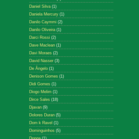
Daniel Silva
(1)
Daniela Mercury
(1)
Danilo Caymmi
(2)
Danilo Oliveira
(1)
Darci Rossi
(2)
Dave Maclean
(1)
Davi Moraes
(2)
David Nasser
(3)
De Ângelo
(1)
Denison Gomes
(1)
Didi Gomes
(1)
Diogo Melim
(1)
Dirce Sales
(18)
Djavan
(9)
Dolores Duran
(5)
Dom k Ravel
(1)
Dominguinhos
(5)
Donga
(1)