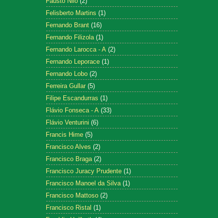
Fausto Nilo
(2)
Felisberto Martins
(1)
Fernando Brant
(16)
Fernando Filizola
(1)
Fernando Larocca - A
(2)
Fernando Leporace
(1)
Fernando Lobo
(2)
Ferreira Gullar
(5)
Filipe Escandurras
(1)
Flávio Fonseca - A
(33)
Flávio Venturini
(6)
Francis Hime
(5)
Francisco Alves
(2)
Francisco Braga
(2)
Francisco Juracy Prudente
(1)
Francisco Manoel da Silva
(1)
Francisco Mattoso
(2)
Francisco Ristal
(1)