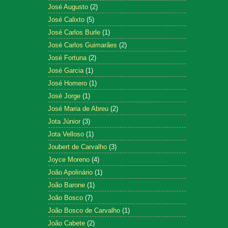
José Augusto
(2)
José Calixto
(5)
José Carlos Burle
(1)
José Carlos Guimarães
(2)
José Fortuna
(2)
José Garcia
(1)
José Homero
(1)
José Jorge
(1)
José Maria de Abreu
(2)
Jota Júnior
(3)
Jota Velloso
(1)
Joubert de Carvalho
(3)
Joyce Moreno
(4)
João Apolinário
(1)
João Barone
(1)
João Bosco
(7)
João Bosco de Carvalho
(1)
João Cabete
(2)