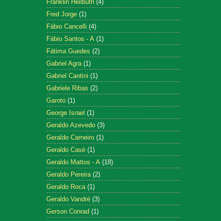
Franklin Heilbuth
(4)
Fred Jorge
(1)
Fábio Cancelli
(4)
Fábio Santos - A
(1)
Fátima Guedes
(2)
Gabriel Agra
(1)
Gabriel Cantini
(1)
Gabriele Ribas
(2)
Garoto
(1)
George Israel
(1)
Geraldo Azevedo
(3)
Geraldo Carneiro
(1)
Geraldo Casé
(1)
Geraldo Mattos - A
(18)
Geraldo Pereira
(2)
Geraldo Roca
(1)
Geraldo Vandré
(3)
Gerson Conrad
(1)