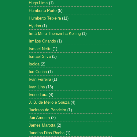
Hugo Lima
(1)
Humberto Porto
(5)
Humberto Teixeira
(11)
Hyldon
(1)
Irmã Míria Therezinha Kolling
(1)
Irmãos Orlando
(1)
Ismael Netto
(1)
Ismael Silva
(3)
Isolda
(2)
Iuri Cunha
(1)
Ivan Ferreira
(1)
Ivan Lins
(18)
Ivone Lara
(4)
J. B. de Mello e Souza
(4)
Jackson do Pandeiro
(1)
Jair Amorim
(2)
James Marotta
(2)
Janaína Dias Rocha
(1)