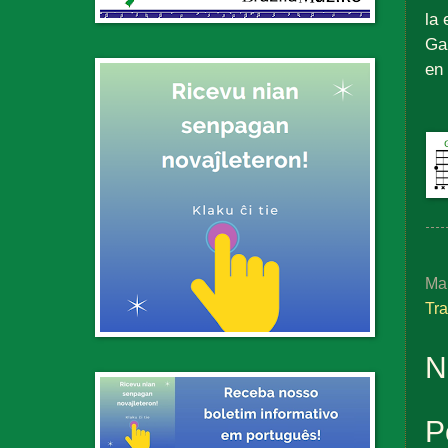
la 
Ga
en 
Ma
Tr
N
P