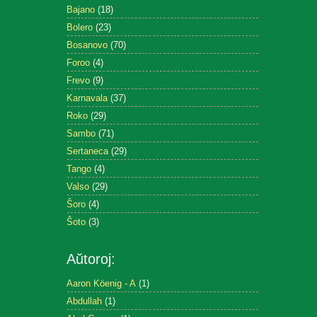
Bajano
(18)
Bolero
(23)
Bosanovo
(70)
Foroo
(4)
Frevo
(9)
Karnavala
(37)
Roko
(29)
Sambo
(71)
Sertaneca
(29)
Tango
(4)
Valso
(29)
Ŝoro
(4)
Ŝoto
(3)
Aŭtoroj:
Aaron Köenig - A
(1)
Abdullah
(1)