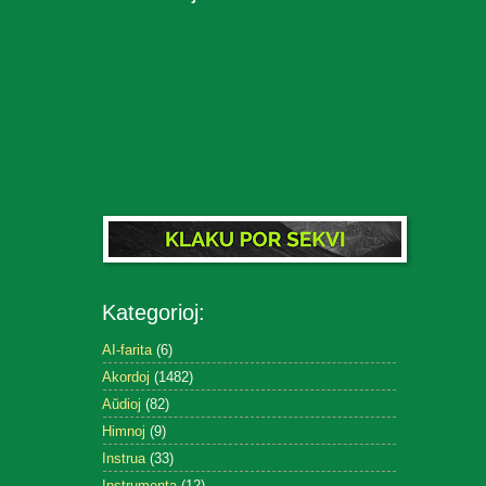
Kategorioj:
AI-farita
(6)
Akordoj
(1482)
Aŭdioj
(82)
Himnoj
(9)
Instrua
(33)
Instrumenta
(12)