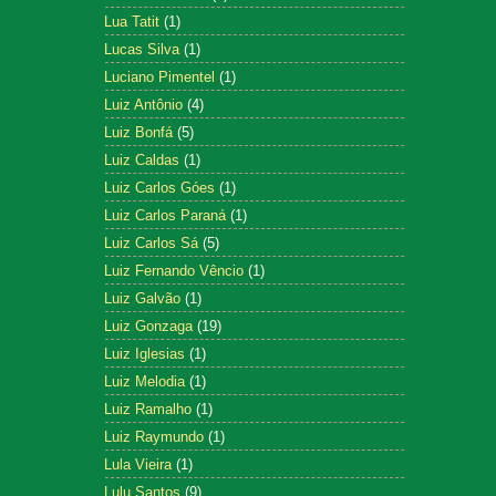
Lua Tatit
(1)
Lucas Silva
(1)
Luciano Pimentel
(1)
Luiz Antônio
(4)
Luiz Bonfá
(5)
Luiz Caldas
(1)
Luiz Carlos Góes
(1)
Luiz Carlos Paraná
(1)
Luiz Carlos Sá
(5)
Luiz Fernando Vêncio
(1)
Luiz Galvão
(1)
Luiz Gonzaga
(19)
Luiz Iglesias
(1)
Luiz Melodia
(1)
Luiz Ramalho
(1)
Luiz Raymundo
(1)
Lula Vieira
(1)
Lulu Santos
(9)