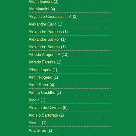
Aldrin Gandra
(3)
Ale Mancini
(4)
Alejandro Cossavella - A
(3)
Alexandre Carlo
(1)
Alexandre Paredes
(1)
Alexandre Sankor
(1)
Alexandre Santos
(1)
Alfredo Aragón - A
(13)
Alfredo Ferreira
(1)
Allyrio Lopes
(1)
Almir Rogério
(1)
Almir Sater
(4)
Almira Castilho
(1)
Alocin
(1)
Aloysio de Oliveira
(5)
Aloísio Sartorato
(2)
Alvin L
(1)
Ana Girão
(1)