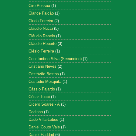
Ciro Pessoa
(1)
Clarice Falcão
(1)
Clodo Ferreira
(2)
Cláudio Nucci
(5)
Cláudio Rabelo
(1)
Cláudio Roberto
(3)
Clésio Ferreira
(1)
Constantino Silva (Secundino)
(1)
Cristiano Neves
(2)
Cristóvão Bastos
(1)
Custódio Mesquita
(1)
Cássio Fajardo
(1)
César Tucci
(1)
Cícero Soares - A
(3)
Dadinho
(1)
Dado Villa-Lobos
(1)
Daniel Couto Vale
(1)
Daniel Haddad
(6)