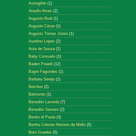
Astrogildo
(1)
Ataulfo Alves
(2)
Augusto Boal
(1)
Augusto César
(1)
Augusto Tomaz Júnior
(1)
Aurelino Lopes
(2)
Auta de Souza
(1)
Baby Consuelo
(1)
Baden Powell
(12)
Bagre Fagundes
(1)
Barbara Serejo
(1)
Belchior
(2)
Belmonte
(1)
Benedito Lacerda
(7)
Benedito Seviero
(2)
Benito di Paula
(3)
Bertha Celeste Homem de Mello
(5)
Beto Guedes
(5)