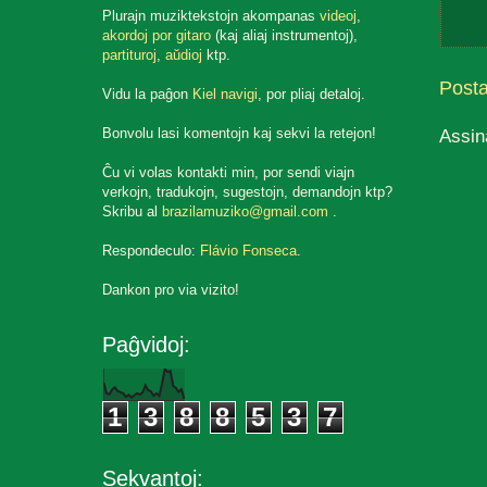
Plurajn muziktekstojn akompanas
videoj
,
akordoj por gitaro
(kaj aliaj instrumentoj),
partituroj
,
aŭdioj
ktp.
Post
Vidu la paĝon
Kiel navigi
, por pliaj detaloj.
Assin
Bonvolu lasi komentojn kaj sekvi la retejon!
Ĉu vi volas kontakti min, por sendi viajn
verkojn, tradukojn, sugestojn, demandojn ktp?
Skribu al
brazilamuziko@gmail.com
.
Respondeculo:
Flávio Fonseca
.
Dankon pro via vizito!
Paĝvidoj:
1
3
8
8
5
3
7
Sekvantoj: