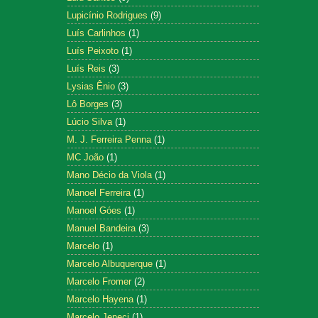
Lupicínio Rodrigues
(9)
Luís Carlinhos
(1)
Luís Peixoto
(1)
Luís Reis
(3)
Lysias Ênio
(3)
Lô Borges
(3)
Lúcio Silva
(1)
M. J. Ferreira Penna
(1)
MC João
(1)
Mano Décio da Viola
(1)
Manoel Ferreira
(1)
Manoel Góes
(1)
Manuel Bandeira
(3)
Marcelo
(1)
Marcelo Albuquerque
(1)
Marcelo Fromer
(2)
Marcelo Hayena
(1)
Marcelo Jeneci
(1)