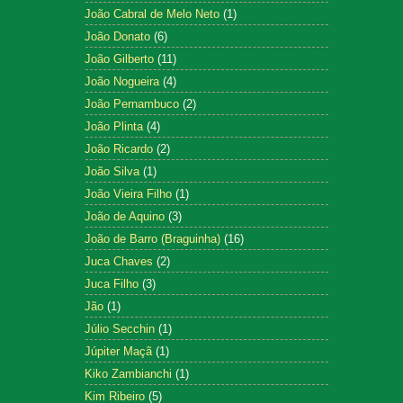
João Cabral de Melo Neto
(1)
João Donato
(6)
João Gilberto
(11)
João Nogueira
(4)
João Pernambuco
(2)
João Plinta
(4)
João Ricardo
(2)
João Silva
(1)
João Vieira Filho
(1)
João de Aquino
(3)
João de Barro (Braguinha)
(16)
Juca Chaves
(2)
Juca Filho
(3)
Jão
(1)
Júlio Secchin
(1)
Júpiter Maçã
(1)
Kiko Zambianchi
(1)
Kim Ribeiro
(5)