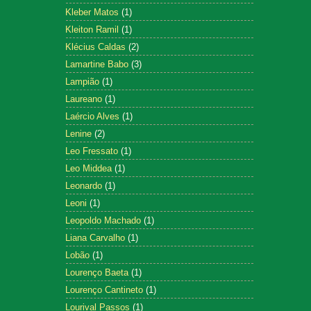
Kleber Matos
(1)
Kleiton Ramil
(1)
Klécius Caldas
(2)
Lamartine Babo
(3)
Lampião
(1)
Laureano
(1)
Laércio Alves
(1)
Lenine
(2)
Leo Fressato
(1)
Leo Middea
(1)
Leonardo
(1)
Leoni
(1)
Leopoldo Machado
(1)
Liana Carvalho
(1)
Lobão
(1)
Lourenço Baeta
(1)
Lourenço Cantineto
(1)
Lourival Passos
(1)