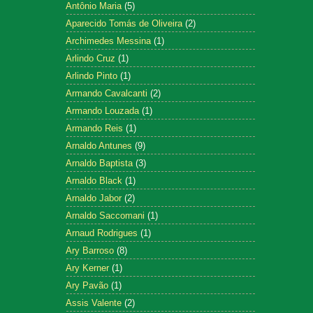
Antônio Maria
(5)
Aparecido Tomás de Oliveira
(2)
Archimedes Messina
(1)
Arlindo Cruz
(1)
Arlindo Pinto
(1)
Armando Cavalcanti
(2)
Armando Louzada
(1)
Armando Reis
(1)
Arnaldo Antunes
(9)
Arnaldo Baptista
(3)
Arnaldo Black
(1)
Arnaldo Jabor
(2)
Arnaldo Saccomani
(1)
Arnaud Rodrigues
(1)
Ary Barroso
(8)
Ary Kerner
(1)
Ary Pavão
(1)
Assis Valente
(2)