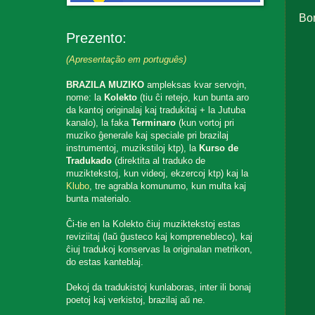
Bo
Prezento:
(Apresentação em português)
BRAZILA MUZIKO
ampleksas kvar servojn,
nome: la
Kolekto
(tiu ĉi retejo, kun bunta aro
da kantoj originalaj kaj tradukitaj + la Jutuba
kanalo), la faka
Terminaro
(kun vortoj pri
muziko ĝenerale kaj speciale pri brazilaj
instrumentoj, muzikstiloj ktp), la
Kurso de
Tradukado
(direktita al traduko de
muziktekstoj, kun videoj, ekzercoj ktp) kaj la
Klubo
, tre agrabla komunumo, kun multa kaj
bunta materialo.
Ĉi-tie en la Kolekto ĉiuj muziktekstoj estas
reviziitaj (laŭ ĝusteco kaj komprenebleco), kaj
ĉiuj tradukoj konservas la originalan metrikon,
do estas kanteblaj.
Dekoj da tradukistoj kunlaboras, inter ili bonaj
poetoj kaj verkistoj, brazilaj aŭ ne.