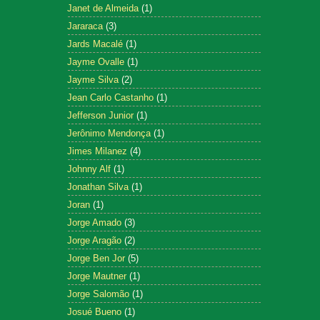
Janet de Almeida
(1)
Jararaca
(3)
Jards Macalé
(1)
Jayme Ovalle
(1)
Jayme Silva
(2)
Jean Carlo Castanho
(1)
Jefferson Junior
(1)
Jerônimo Mendonça
(1)
Jimes Milanez
(4)
Johnny Alf
(1)
Jonathan Silva
(1)
Joran
(1)
Jorge Amado
(3)
Jorge Aragão
(2)
Jorge Ben Jor
(5)
Jorge Mautner
(1)
Jorge Salomão
(1)
Josué Bueno
(1)