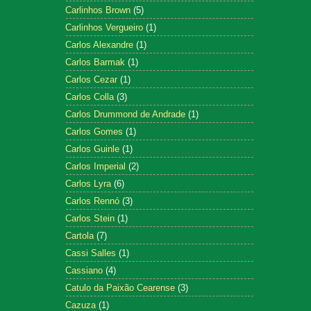
Carlinhos Brown
(5)
Carlinhos Vergueiro
(1)
Carlos Alexandre
(1)
Carlos Barmak
(1)
Carlos Cezar
(1)
Carlos Colla
(3)
Carlos Drummond de Andrade
(1)
Carlos Gomes
(1)
Carlos Guinle
(1)
Carlos Imperial
(2)
Carlos Lyra
(6)
Carlos Rennó
(3)
Carlos Stein
(1)
Cartola
(7)
Cassi Salles
(1)
Cassiano
(4)
Catulo da Paixão Cearense
(3)
Cazuza
(1)