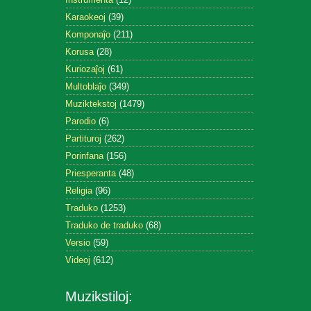
Karaokeoj
(39)
Komponaĵo
(211)
Korusa
(28)
Kuriozaĵoj
(61)
Multoblaĵo
(349)
Muziktekstoj
(1479)
Parodio
(6)
Partituroj
(262)
Porinfana
(156)
Priesperanta
(48)
Religia
(96)
Traduko
(1253)
Traduko de traduko
(68)
Versio
(59)
Videoj
(612)
Muzikstiloj: