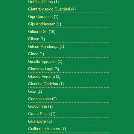
Getúlio Côrtes
(1)
Gianfrancesco Guarnieri
(4)
Gigi Cerqueira
(1)
Gijs Andriessen
(1)
Gilberto Gil
(16)
Gilson
(1)
Gilson Mendonça
(1)
Ginco
(1)
Giselle Sprovieri
(1)
Gladston Lage
(3)
Glauco Ferreira
(1)
Glorinha Gadelha
(1)
Goiá
(1)
Gonzaguinha
(9)
Gordurinha
(1)
Graco Sílvio
(1)
Guarabyra
(5)
Guilherme Arantes
(7)