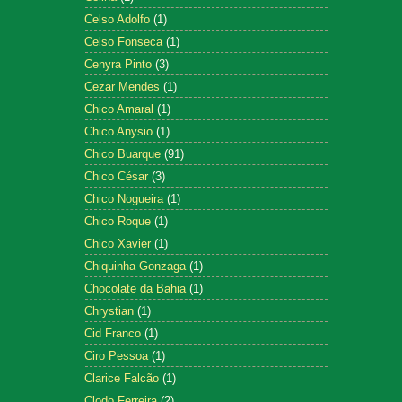
Celso Adolfo
(1)
Celso Fonseca
(1)
Cenyra Pinto
(3)
Cezar Mendes
(1)
Chico Amaral
(1)
Chico Anysio
(1)
Chico Buarque
(91)
Chico César
(3)
Chico Nogueira
(1)
Chico Roque
(1)
Chico Xavier
(1)
Chiquinha Gonzaga
(1)
Chocolate da Bahia
(1)
Chrystian
(1)
Cid Franco
(1)
Ciro Pessoa
(1)
Clarice Falcão
(1)
Clodo Ferreira
(2)