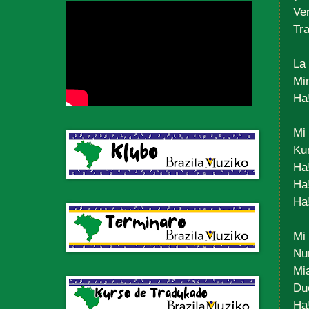
Ve
Tr
La
Min
Ha
Mi 
Ku
Ha
Ha!
Ha!
Mi 
Nu
Mi
Du
Ha