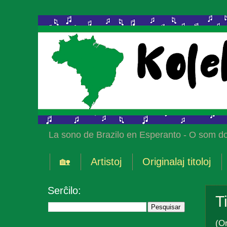
La sono de Brazilo en Esperanto - O som do
🏡
Artistoj
Originalaj titoloj
Serĉilo:
T
(Or