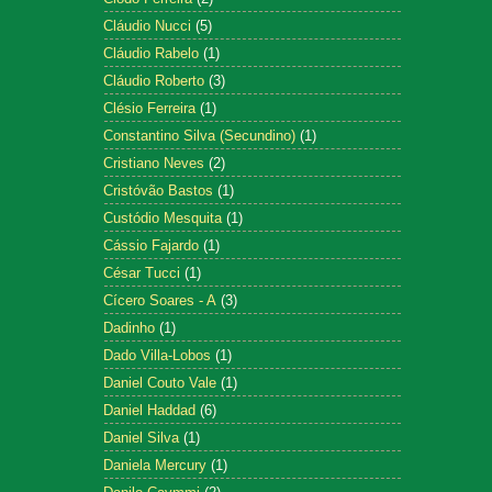
Cláudio Nucci
(5)
Cláudio Rabelo
(1)
Cláudio Roberto
(3)
Clésio Ferreira
(1)
Constantino Silva (Secundino)
(1)
Cristiano Neves
(2)
Cristóvão Bastos
(1)
Custódio Mesquita
(1)
Cássio Fajardo
(1)
César Tucci
(1)
Cícero Soares - A
(3)
Dadinho
(1)
Dado Villa-Lobos
(1)
Daniel Couto Vale
(1)
Daniel Haddad
(6)
Daniel Silva
(1)
Daniela Mercury
(1)