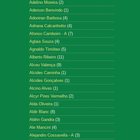
Adelino Moreira
(2)
Aderson Benvindo
(1)
Adoniran Barbosa
(4)
Adriana Calcanhotto
(4)
Afonso Camboim - A
(7)
Aglaia Souza
(4)
Agnaldo Timóteo
(5)
Alberto Ribeiro
(11)
Alceu Valença
(9)
Alcides Caminha
(1)
Alcides Gonçalves
(1)
Alcino Alves
(1)
Alcyr Pires Vermelho
(2)
Alda Oliveira
(1)
Aldir Blanc
(8)
Aldrin Gandra
(3)
Ale Mancini
(4)
Alejandro Cossavella - A
(3)