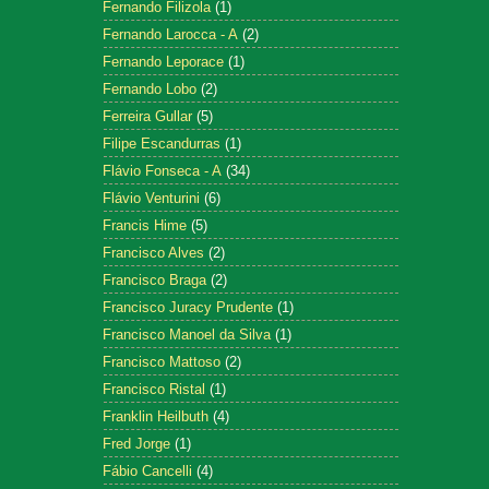
Fernando Filizola
(1)
Fernando Larocca - A
(2)
Fernando Leporace
(1)
Fernando Lobo
(2)
Ferreira Gullar
(5)
Filipe Escandurras
(1)
Flávio Fonseca - A
(34)
Flávio Venturini
(6)
Francis Hime
(5)
Francisco Alves
(2)
Francisco Braga
(2)
Francisco Juracy Prudente
(1)
Francisco Manoel da Silva
(1)
Francisco Mattoso
(2)
Francisco Ristal
(1)
Franklin Heilbuth
(4)
Fred Jorge
(1)
Fábio Cancelli
(4)