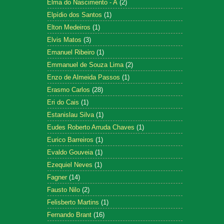
Elma do Nascimento - A
(2)
Elpídio dos Santos
(1)
Elton Medeiros
(1)
Elvis Matos
(3)
Emanuel Ribeiro
(1)
Emmanuel de Souza Lima
(2)
Enzo de Almeida Passos
(1)
Erasmo Carlos
(28)
Eri do Cais
(1)
Estanislau Silva
(1)
Eudes Roberto Arruda Chaves
(1)
Eurico Barreiros
(1)
Evaldo Gouveia
(1)
Ezequiel Neves
(1)
Fagner
(14)
Fausto Nilo
(2)
Felisberto Martins
(1)
Fernando Brant
(16)