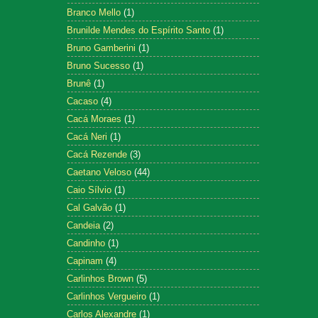
Branco Mello
(1)
Brunilde Mendes do Espírito Santo
(1)
Bruno Gamberini
(1)
Bruno Sucesso
(1)
Brunê
(1)
Cacaso
(4)
Cacá Moraes
(1)
Cacá Neri
(1)
Cacá Rezende
(3)
Caetano Veloso
(44)
Caio Sílvio
(1)
Cal Galvão
(1)
Candeia
(2)
Candinho
(1)
Capinam
(4)
Carlinhos Brown
(5)
Carlinhos Vergueiro
(1)
Carlos Alexandre
(1)