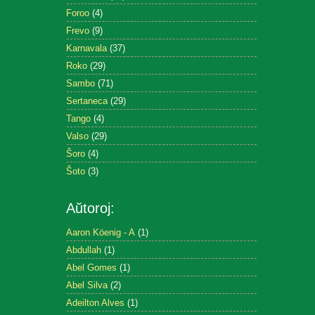
Foroo
(4)
Frevo
(9)
Karnavala
(37)
Roko
(29)
Sambo
(71)
Sertaneca
(29)
Tango
(4)
Valso
(29)
Ŝoro
(4)
Ŝoto
(3)
Aŭtoroj:
Aaron Köenig - A
(1)
Abdullah
(1)
Abel Gomes
(1)
Abel Silva
(2)
Adeilton Alves
(1)