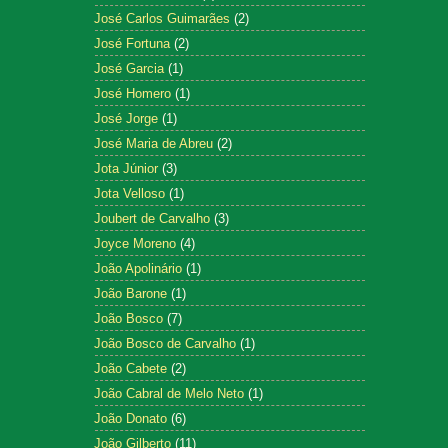
José Carlos Guimarães
(2)
José Fortuna
(2)
José Garcia
(1)
José Homero
(1)
José Jorge
(1)
José Maria de Abreu
(2)
Jota Júnior
(3)
Jota Velloso
(1)
Joubert de Carvalho
(3)
Joyce Moreno
(4)
João Apolinário
(1)
João Barone
(1)
João Bosco
(7)
João Bosco de Carvalho
(1)
João Cabete
(2)
João Cabral de Melo Neto
(1)
João Donato
(6)
João Gilberto
(11)