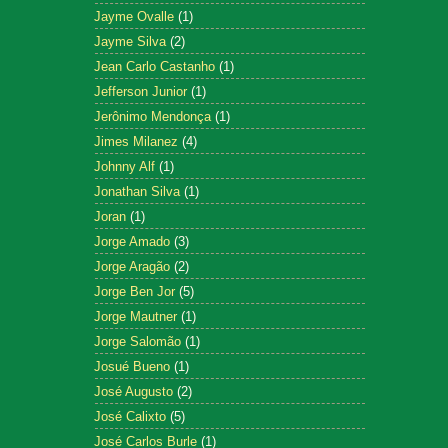
Jayme Ovalle
(1)
Jayme Silva
(2)
Jean Carlo Castanho
(1)
Jefferson Junior
(1)
Jerônimo Mendonça
(1)
Jimes Milanez
(4)
Johnny Alf
(1)
Jonathan Silva
(1)
Joran
(1)
Jorge Amado
(3)
Jorge Aragão
(2)
Jorge Ben Jor
(5)
Jorge Mautner
(1)
Jorge Salomão
(1)
Josué Bueno
(1)
José Augusto
(2)
José Calixto
(5)
José Carlos Burle
(1)