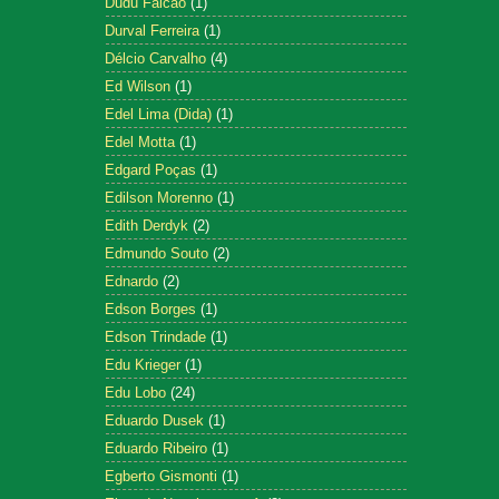
Dudu Falcão
(1)
Durval Ferreira
(1)
Délcio Carvalho
(4)
Ed Wilson
(1)
Edel Lima (Dida)
(1)
Edel Motta
(1)
Edgard Poças
(1)
Edilson Morenno
(1)
Edith Derdyk
(2)
Edmundo Souto
(2)
Ednardo
(2)
Edson Borges
(1)
Edson Trindade
(1)
Edu Krieger
(1)
Edu Lobo
(24)
Eduardo Dusek
(1)
Eduardo Ribeiro
(1)
Egberto Gismonti
(1)