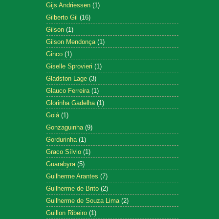
Gijs Andriessen
(1)
Gilberto Gil
(16)
Gilson
(1)
Gilson Mendonça
(1)
Ginco
(1)
Giselle Sprovieri
(1)
Gladston Lage
(3)
Glauco Ferreira
(1)
Glorinha Gadelha
(1)
Goiá
(1)
Gonzaguinha
(9)
Gordurinha
(1)
Graco Sílvio
(1)
Guarabyra
(5)
Guilherme Arantes
(7)
Guilherme de Brito
(2)
Guilherme de Souza Lima
(2)
Guillon Ribeiro
(1)