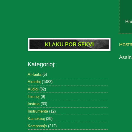
Bo
Post
Assin
Kategorioj:
AI-farita
(6)
Akordoj
(1483)
Aŭdioj
(82)
Himnoj
(9)
Instrua
(33)
Instrumenta
(12)
Karaokeoj
(39)
Komponaĵo
(212)