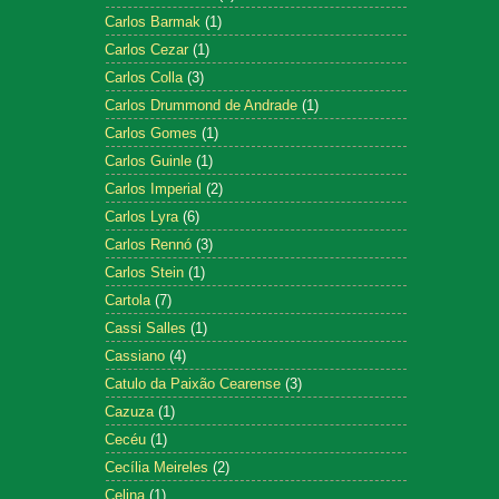
Carlos Barmak
(1)
Carlos Cezar
(1)
Carlos Colla
(3)
Carlos Drummond de Andrade
(1)
Carlos Gomes
(1)
Carlos Guinle
(1)
Carlos Imperial
(2)
Carlos Lyra
(6)
Carlos Rennó
(3)
Carlos Stein
(1)
Cartola
(7)
Cassi Salles
(1)
Cassiano
(4)
Catulo da Paixão Cearense
(3)
Cazuza
(1)
Cecéu
(1)
Cecília Meireles
(2)
Celina
(1)