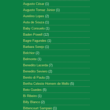
Augusto César
(1)
Augusto Tomaz Júnior
(1)
Aurelino Lopes
(2)
Auta de Souza
(1)
Baby Consuelo
(1)
Baden Powell
(12)
Bagre Fagundes
(1)
Barbara Serejo
(1)
Belchior
(2)
Belmonte
(1)
Benedito Lacerda
(7)
Benedito Seviero
(2)
Benito di Paula
(3)
Bertha Celeste Homem de Mello
(5)
Beto Guedes
(5)
Bi Ribeiro
(1)
Billy Blanco
(2)
Bittencourt Sampaio
(1)