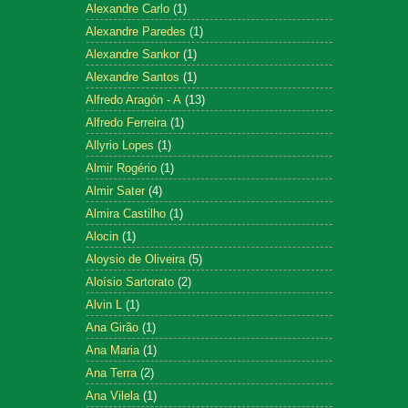
Alexandre Carlo
(1)
Alexandre Paredes
(1)
Alexandre Sankor
(1)
Alexandre Santos
(1)
Alfredo Aragón - A
(13)
Alfredo Ferreira
(1)
Allyrio Lopes
(1)
Almir Rogério
(1)
Almir Sater
(4)
Almira Castilho
(1)
Alocin
(1)
Aloysio de Oliveira
(5)
Aloísio Sartorato
(2)
Alvin L
(1)
Ana Girão
(1)
Ana Maria
(1)
Ana Terra
(2)
Ana Vilela
(1)