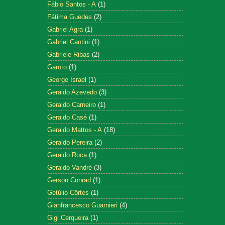
Fábio Santos - A
(1)
Fátima Guedes
(2)
Gabriel Agra
(1)
Gabriel Cantini
(1)
Gabriele Ribas
(2)
Garoto
(1)
George Israel
(1)
Geraldo Azevedo
(3)
Geraldo Carneiro
(1)
Geraldo Casé
(1)
Geraldo Mattos - A
(18)
Geraldo Pereira
(2)
Geraldo Roca
(1)
Geraldo Vandré
(3)
Gerson Conrad
(1)
Getúlio Côrtes
(1)
Gianfrancesco Guarnieri
(4)
Gigi Cerqueira
(1)