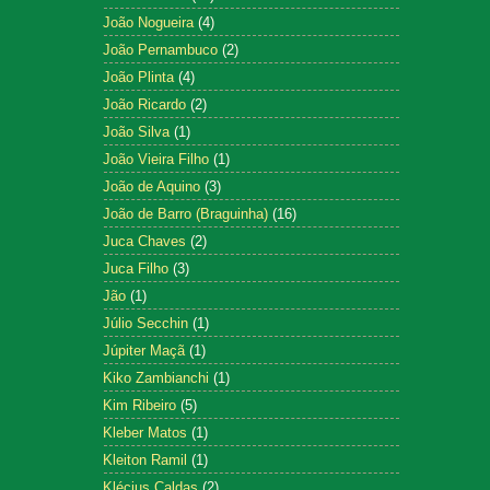
João Nogueira
(4)
João Pernambuco
(2)
João Plinta
(4)
João Ricardo
(2)
João Silva
(1)
João Vieira Filho
(1)
João de Aquino
(3)
João de Barro (Braguinha)
(16)
Juca Chaves
(2)
Juca Filho
(3)
Jão
(1)
Júlio Secchin
(1)
Júpiter Maçã
(1)
Kiko Zambianchi
(1)
Kim Ribeiro
(5)
Kleber Matos
(1)
Kleiton Ramil
(1)
Klécius Caldas
(2)