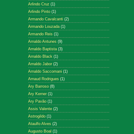
Arlindo Cruz
(1)
Arlindo Pinto
(1)
Armando Cavalcanti
(2)
Armando Louzada
(1)
Armando Reis
(1)
Arnaldo Antunes
(9)
Arnaldo Baptista
(3)
Arnaldo Black
(1)
Arnaldo Jabor
(2)
Arnaldo Saccomani
(1)
Arnaud Rodrigues
(1)
Ary Barroso
(8)
Ary Kerner
(1)
Ary Pavão
(1)
Assis Valente
(2)
Astrogildo
(1)
Ataulfo Alves
(2)
Augusto Boal
(1)