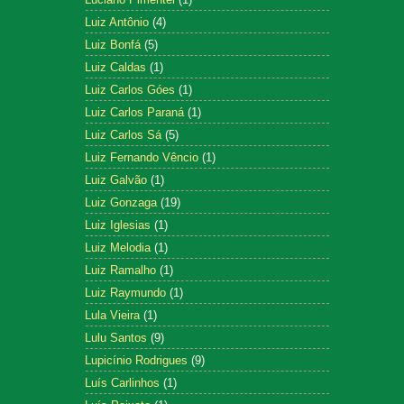
Luiz Antônio
(4)
Luiz Bonfá
(5)
Luiz Caldas
(1)
Luiz Carlos Góes
(1)
Luiz Carlos Paraná
(1)
Luiz Carlos Sá
(5)
Luiz Fernando Vêncio
(1)
Luiz Galvão
(1)
Luiz Gonzaga
(19)
Luiz Iglesias
(1)
Luiz Melodia
(1)
Luiz Ramalho
(1)
Luiz Raymundo
(1)
Lula Vieira
(1)
Lulu Santos
(9)
Lupicínio Rodrigues
(9)
Luís Carlinhos
(1)