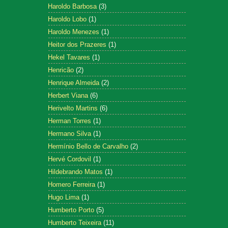
Haroldo Barbosa
(3)
Haroldo Lobo
(1)
Haroldo Menezes
(1)
Heitor dos Prazeres
(1)
Hekel Tavares
(1)
Henricão
(2)
Henrique Almeida
(2)
Herbert Viana
(6)
Herivelto Martins
(6)
Herman Torres
(1)
Hermano Silva
(1)
Hermínio Bello de Carvalho
(2)
Hervé Cordovil
(1)
Hildebrando Matos
(1)
Homero Ferreira
(1)
Hugo Lima
(1)
Humberto Porto
(5)
Humberto Teixeira
(11)