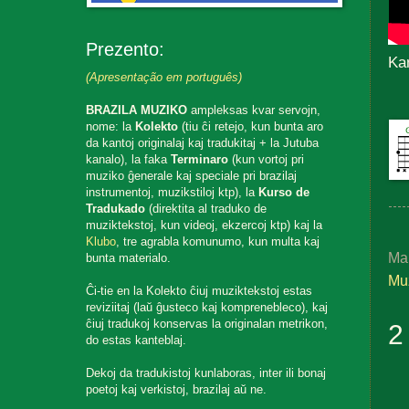
Prezento:
Ka
(Apresentação em português)
BRAZILA MUZIKO
ampleksas kvar servojn,
nome: la
Kolekto
(tiu ĉi retejo, kun bunta aro
da kantoj originalaj kaj tradukitaj + la Jutuba
kanalo), la faka
Terminaro
(kun vortoj pri
muziko ĝenerale kaj speciale pri brazilaj
instrumentoj, muzikstiloj ktp), la
Kurso de
Tradukado
(direktita al traduko de
muziktekstoj, kun videoj, ekzercoj ktp) kaj la
Klubo
, tre agrabla komunumo, kun multa kaj
Ma
bunta materialo.
Muz
Ĉi-tie en la Kolekto ĉiuj muziktekstoj estas
reviziitaj (laŭ ĝusteco kaj komprenebleco), kaj
ĉiuj tradukoj konservas la originalan metrikon,
2
do estas kanteblaj.
Dekoj da tradukistoj kunlaboras, inter ili bonaj
poetoj kaj verkistoj, brazilaj aŭ ne.