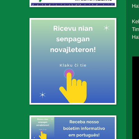
Ha!
Ke
Ti
Ha