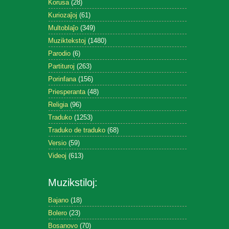
Korusa
(28)
Kuriozaĵoj
(61)
Multoblaĵo
(349)
Muziktekstoj
(1480)
Parodio
(6)
Partituroj
(263)
Porinfana
(156)
Priesperanta
(48)
Religia
(96)
Traduko
(1253)
Traduko de traduko
(68)
Versio
(59)
Videoj
(613)
Muzikstiloj:
Bajano
(18)
Bolero
(23)
Bosanovo
(70)