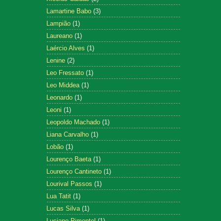
Lamartine Babo
(3)
Lampião
(1)
Laureano
(1)
Laércio Alves
(1)
Lenine
(2)
Leo Fressato
(1)
Leo Middea
(1)
Leonardo
(1)
Leoni
(1)
Leopoldo Machado
(1)
Liana Carvalho
(1)
Lobão
(1)
Lourenço Baeta
(1)
Lourenço Cantineto
(1)
Lourival Passos
(1)
Lua Tatit
(1)
Lucas Silva
(1)
Luciano Pimentel
(1)