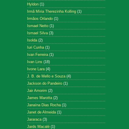
Hyldon
(1)
Irmã Míria Therezinha Kolling
(1)
Irmãos Orlando
(1)
Ismael Netto
(1)
Ismael Silva
(3)
Isolda
(2)
Iuri Cunha
(1)
Ivan Ferreira
(1)
Ivan Lins
(18)
Ivone Lara
(4)
J. B. de Mello e Souza
(4)
Jackson do Pandeiro
(1)
Jair Amorim
(2)
James Marotta
(2)
Janaína Dias Rocha
(1)
Janet de Almeida
(1)
Jararaca
(3)
Jards Macalé
(1)