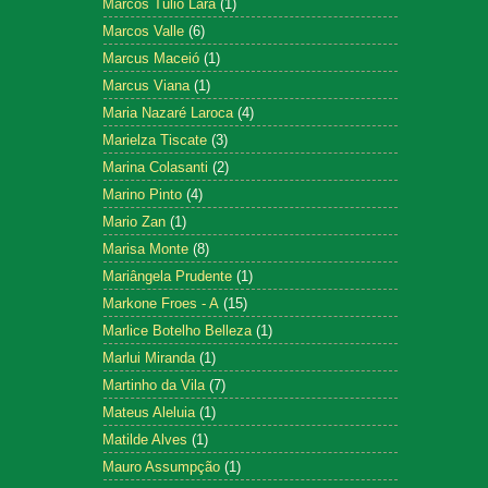
Marcos Tulio Lara
(1)
Marcos Valle
(6)
Marcus Maceió
(1)
Marcus Viana
(1)
Maria Nazaré Laroca
(4)
Marielza Tiscate
(3)
Marina Colasanti
(2)
Marino Pinto
(4)
Mario Zan
(1)
Marisa Monte
(8)
Mariângela Prudente
(1)
Markone Froes - A
(15)
Marlice Botelho Belleza
(1)
Marlui Miranda
(1)
Martinho da Vila
(7)
Mateus Aleluia
(1)
Matilde Alves
(1)
Mauro Assumpção
(1)