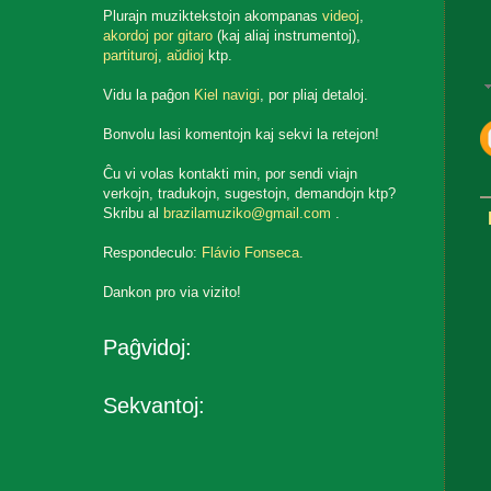
Plurajn muziktekstojn akompanas
videoj
,
akordoj por gitaro
(kaj aliaj instrumentoj),
partituroj
,
aŭdioj
ktp.
Vidu la paĝon
Kiel navigi
, por pliaj detaloj.
Bonvolu lasi komentojn kaj sekvi la retejon!
Ĉu vi volas kontakti min, por sendi viajn
verkojn, tradukojn, sugestojn, demandojn ktp?
Skribu al
brazilamuziko@gmail.com
.
Respondeculo:
Flávio Fonseca
.
Dankon pro via vizito!
Paĝvidoj:
Sekvantoj: