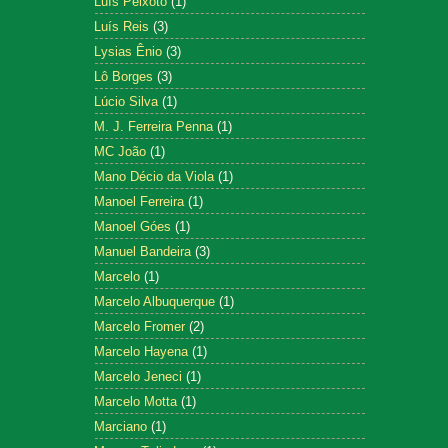
Luís Peixoto
(1)
Luís Reis
(3)
Lysias Ênio
(3)
Lô Borges
(3)
Lúcio Silva
(1)
M. J. Ferreira Penna
(1)
MC João
(1)
Mano Décio da Viola
(1)
Manoel Ferreira
(1)
Manoel Góes
(1)
Manuel Bandeira
(3)
Marcelo
(1)
Marcelo Albuquerque
(1)
Marcelo Fromer
(2)
Marcelo Hayena
(1)
Marcelo Jeneci
(1)
Marcelo Motta
(1)
Marciano
(1)