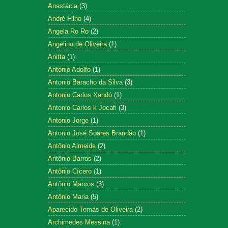
Anastácia
(3)
André Filho
(4)
Angela Ro Ro
(2)
Angelino de Oliveira
(1)
Anitta
(1)
Antonio Adolfo
(1)
Antonio Baracho da Silva
(3)
Antonio Carlos Xandó
(1)
Antonio Carlos k Jocafi
(3)
Antonio Jorge
(1)
Antonio José Soares Brandão
(1)
Antônio Almeida
(2)
Antônio Barros
(2)
Antônio Cícero
(1)
Antônio Marcos
(3)
Antônio Maria
(5)
Aparecido Tomás de Oliveira
(2)
Archimedes Messina
(1)