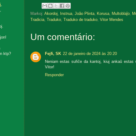
j
,
,
Markoj:
Akordoj
,
Instrua
,
João Plinta
,
Korusa
,
Multoblaĵo
,
Mu
Tradicia
,
Traduko
,
Traduko de traduko
,
Vitor Mendes
oj.
Um comentário:
jon!
n
Fejfi, SK
22 de janeiro de 2024 às 20:20
n ktp?
Neniam estas sufiĉe da kantoj, kiuj ankaŭ estas 
Vitor!
Responder