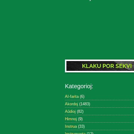
Kategorioj:
AI-farita
(6)
Akordoj
(1483)
Aŭdioj
(82)
Himnoj
(9)
Instrua
(33)
Instrumenta
(12)