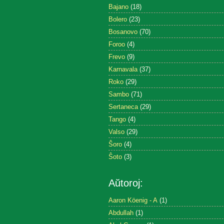
Bajano
(18)
Bolero
(23)
Bosanovo
(70)
Foroo
(4)
Frevo
(9)
Karnavala
(37)
Roko
(29)
Sambo
(71)
Sertaneca
(29)
Tango
(4)
Valso
(29)
Ŝoro
(4)
Ŝoto
(3)
Aŭtoroj:
Aaron Köenig - A
(1)
Abdullah
(1)