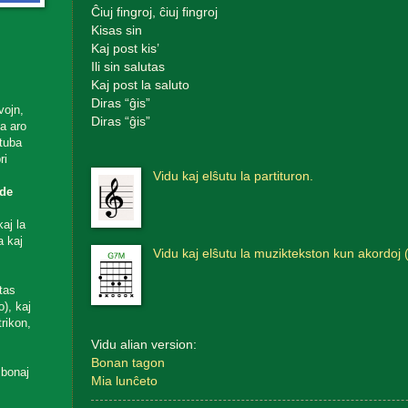
Ĉiuj fingroj, ĉiuj fingroj
Kisas sin
Kaj post kis’
Ili sin salutas
Kaj post la saluto
Diras “ĝis”
vojn,
Diras “ĝis”
ta aro
utuba
ri
Vidu kaj elŝutu la partituron.
de
aj la
a kaj
Vidu kaj elŝutu la muziktekston kun akordoj 
tas
), kaj
rikon,
Vidu alian version:
Bonan tagon
 bonaj
Mia lunĉeto