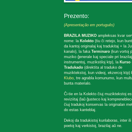
Prezento:
(Apresentação em português)
BRAZILA MUZIKO
ampleksas kvar ser
nome: la
Kolekto
(tiu ĉi retejo, kun bun
da kantoj originalaj kaj tradukitaj + la J
kanalo), la faka
Terminaro
(kun vortoj p
muziko ĝenerale kaj speciale pri brazilaj
instrumentoj, muzikstiloj ktp), la
Kurso 
Tradukado
(direktita al traduko de
muziktekstoj, kun videoj, ekzercoj ktp) k
Klubo
, tre agrabla komunumo, kun mult
bunta materialo.
Ĉi-tie en la Kolekto ĉiuj muziktekstoj es
reviziitaj (laŭ ĝusteco kaj komprenebleco
ĉiuj tradukoj konservas la originalan met
do estas kanteblaj.
Dekoj da tradukistoj kunlaboras, inter ili
poetoj kaj verkistoj, brazilaj aŭ ne.