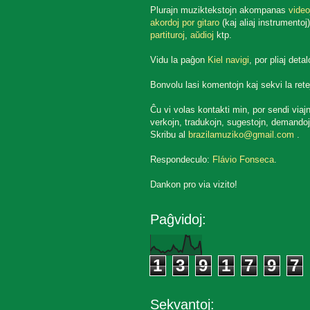
Plurajn muziktekstojn akompanas
video
akordoj por gitaro
(kaj aliaj instrumentoj)
partituroj
,
aŭdioj
ktp.
Vidu la paĝon
Kiel navigi
, por pliaj detal
Bonvolu lasi komentojn kaj sekvi la rete
Ĉu vi volas kontakti min, por sendi viaj
verkojn, tradukojn, sugestojn, demandoj
Skribu al
brazilamuziko@gmail.com
.
Respondeculo:
Flávio Fonseca
.
Dankon pro via vizito!
Paĝvidoj:
1
3
9
1
7
9
7
Sekvantoj: