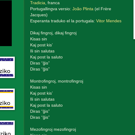
Tradicia
, franca
Portugallingva versio:
João Plinta
(el Frère
Jacques)
Esperanta traduko el la portugala:
Vitor Mendes
Dikaj fingroj, dikaj fingroj
Kisas sin
Kaj post kis’
Ili sin salutas
Kaj post la saluto
Diras “ĝis”
Diras “ĝis”
Montrofingroj, montrofingroj
Kisas sin
Kaj post kis’
Ili sin salutas
Kaj post la saluto
Diras “ĝis”
Diras “ĝis”
Mezofingroj mezofingroj