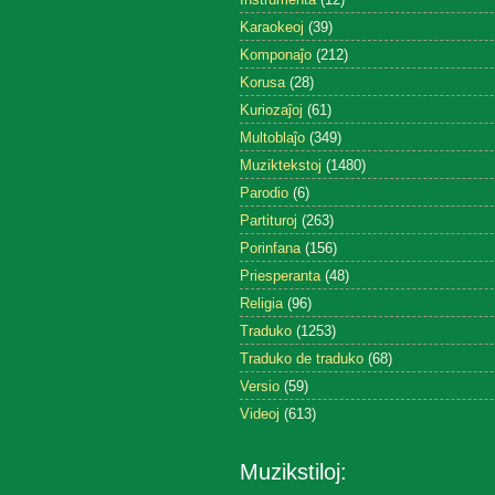
Karaokeoj
(39)
Komponaĵo
(212)
Korusa
(28)
Kuriozaĵoj
(61)
Multoblaĵo
(349)
Muziktekstoj
(1480)
Parodio
(6)
Partituroj
(263)
Porinfana
(156)
Priesperanta
(48)
Religia
(96)
Traduko
(1253)
Traduko de traduko
(68)
Versio
(59)
Videoj
(613)
Muzikstiloj: