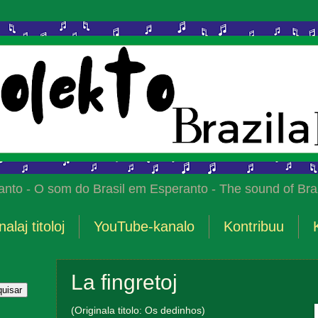
anto - O som do Brasil em Esperanto - The sound of Braz
nalaj titoloj
YouTube-kanalo
Kontribuu
La fingretoj
(Originala titolo: Os dedinhos)