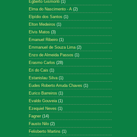
Egberto Gismonti
(1)
Elma do Nascimento - A
(2)
Elpídio dos Santos
(1)
Elton Medeiros
(1)
Elvis Matos
(3)
Emanuel Ribeiro
(1)
Emmanuel de Souza Lima
(2)
Enzo de Almeida Passos
(1)
Erasmo Carlos
(28)
Eri do Cais
(1)
Estanislau Silva
(1)
Eudes Roberto Arruda Chaves
(1)
Eurico Barreiros
(1)
Evaldo Gouveia
(1)
Ezequiel Neves
(1)
Fagner
(14)
Fausto Nilo
(2)
Felisberto Martins
(1)