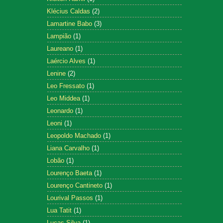
Klécius Caldas
(2)
Lamartine Babo
(3)
Lampião
(1)
Laureano
(1)
Laércio Alves
(1)
Lenine
(2)
Leo Fressato
(1)
Leo Middea
(1)
Leonardo
(1)
Leoni
(1)
Leopoldo Machado
(1)
Liana Carvalho
(1)
Lobão
(1)
Lourenço Baeta
(1)
Lourenço Cantineto
(1)
Lourival Passos
(1)
Lua Tatit
(1)
Lucas Silva
(1)