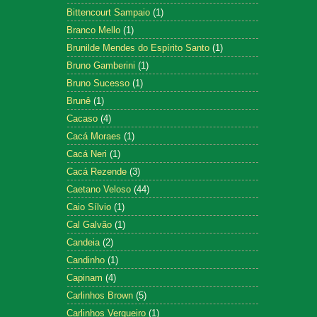
Bittencourt Sampaio
(1)
Branco Mello
(1)
Brunilde Mendes do Espírito Santo
(1)
Bruno Gamberini
(1)
Bruno Sucesso
(1)
Brunê
(1)
Cacaso
(4)
Cacá Moraes
(1)
Cacá Neri
(1)
Cacá Rezende
(3)
Caetano Veloso
(44)
Caio Sílvio
(1)
Cal Galvão
(1)
Candeia
(2)
Candinho
(1)
Capinam
(4)
Carlinhos Brown
(5)
Carlinhos Vergueiro
(1)