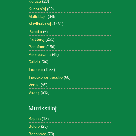
Korusa
(28)
Kuriozaĵoj
(62)
Multoblaĵo
(349)
Muziktekstoj
(1481)
Parodio
(6)
Partituroj
(263)
Porinfana
(156)
Priesperanta
(48)
Religia
(96)
Traduko
(1254)
Traduko de traduko
(68)
Versio
(59)
Videoj
(613)
Muzikstiloj:
Bajano
(18)
Bolero
(23)
Bosanovo
(70)