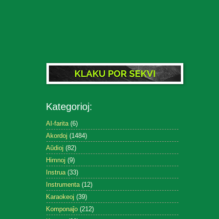
Kategorioj:
AI-farita
(6)
Akordoj
(1484)
Aŭdioj
(82)
Himnoj
(9)
Instrua
(33)
Instrumenta
(12)
Karaokeoj
(39)
Komponaĵo
(212)