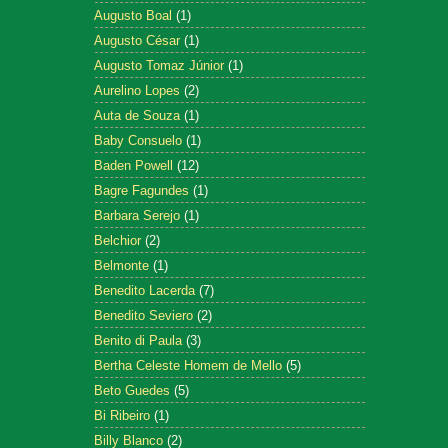
Augusto Boal
(1)
Augusto César
(1)
Augusto Tomaz Júnior
(1)
Aurelino Lopes
(2)
Auta de Souza
(1)
Baby Consuelo
(1)
Baden Powell
(12)
Bagre Fagundes
(1)
Barbara Serejo
(1)
Belchior
(2)
Belmonte
(1)
Benedito Lacerda
(7)
Benedito Seviero
(2)
Benito di Paula
(3)
Bertha Celeste Homem de Mello
(5)
Beto Guedes
(5)
Bi Ribeiro
(1)
Billy Blanco
(2)