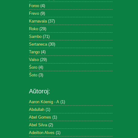
Foroo
(4)
Frevo
(9)
Karnavala
(37)
Roko
(29)
Sambo
(71)
Sertaneca
(30)
Tango
(4)
Valso
(29)
Ŝoro
(4)
Ŝoto
(3)
Aŭtoroj:
Aaron Köenig - A
(1)
Abdullah
(1)
Abel Gomes
(1)
Abel Silva
(2)
Adeilton Alves
(1)