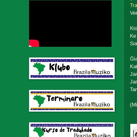
Tra
Ve
Kio
Ke 
So
Ĝi
Kat
Ja
Ja
Ta
(M