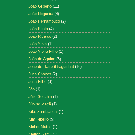
João Gilberto
(11)
João Nogueira
(4)
João Pernambuco
(2)
João Plinta
(4)
João Ricardo
(2)
João Silva
(1)
João Vieira Filho
(1)
João de Aquino
(3)
João de Barro (Braguinha)
(16)
Juca Chaves
(2)
Juca Filho
(3)
Jão
(1)
Júlio Secchin
(1)
Júpiter Maçã
(1)
Kiko Zambianchi
(1)
Kim Ribeiro
(5)
Kleber Matos
(1)
Kleiton Ramil
(1)