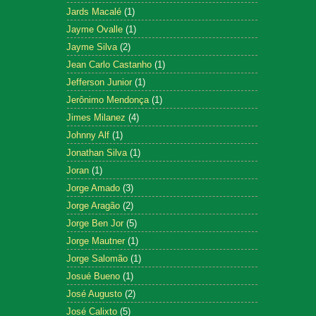
Jards Macalé
(1)
Jayme Ovalle
(1)
Jayme Silva
(2)
Jean Carlo Castanho
(1)
Jefferson Junior
(1)
Jerônimo Mendonça
(1)
Jimes Milanez
(4)
Johnny Alf
(1)
Jonathan Silva
(1)
Joran
(1)
Jorge Amado
(3)
Jorge Aragão
(2)
Jorge Ben Jor
(5)
Jorge Mautner
(1)
Jorge Salomão
(1)
Josué Bueno
(1)
José Augusto
(2)
José Calixto
(5)