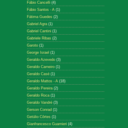
Fábio Cancelli
(4)
Fábio Santos - A
(1)
Fátima Guedes
(2)
Gabriel Agra
(1)
Gabriel Cantini
(1)
Gabriele Ribas
(2)
Garoto
(1)
George Israel
(1)
Geraldo Azevedo
(3)
Geraldo Carneiro
(1)
Geraldo Casé
(1)
Geraldo Mattos - A
(18)
Geraldo Pereira
(2)
Geraldo Roca
(1)
Geraldo Vandré
(3)
Gerson Conrad
(1)
Getúlio Côrtes
(1)
Gianfrancesco Guarnieri
(4)