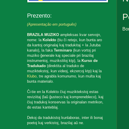
P
Prezento:
(Apresentação em português)
Bo
BRAZILA MUZIKO
ampleksas kvar servojn,
nome: la
Kolekto
(tiu ĉi retejo, kun bunta aro
da kantoj originalaj kaj tradukitaj + la Jutuba
kanalo), la faka
Terminaro
(kun vortoj pri
muziko ĝenerale kaj speciale pri brazilaj
instrumentoj, muzikstiloj ktp), la
Kurso de
Tradukado
(direktita al traduko de
muziktekstoj, kun videoj, ekzercoj ktp) kaj la
Klubo
, tre agrabla komunumo, kun multa kaj
bunta materialo.
Ĉi-tie en la Kolekto ĉiuj muziktekstoj estas
reviziitaj (laŭ ĝusteco kaj komprenebleco), kaj
ĉiuj tradukoj konservas la originalan metrikon,
do estas kanteblaj.
Dekoj da tradukistoj kunlaboras, inter ili bonaj
poetoj kaj verkistoj, brazilaj aŭ ne.