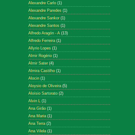
Alexandre Carlo
(1)
Alexandre Paredes
(1)
Alexandre Sankor
(1)
Alexandre Santos
(1)
Alfredo Aragón - A
(13)
Alfredo Ferreira
(1)
Allyrio Lopes
(1)
Almir Rogério
(1)
Almir Sater
(4)
Almira Castilho
(1)
Alocin
(1)
Aloysio de Oliveira
(5)
Aloísio Sartorato
(2)
Alvin L
(1)
Ana Girão
(1)
Ana Maria
(1)
Ana Terra
(2)
Ana Vilela
(1)