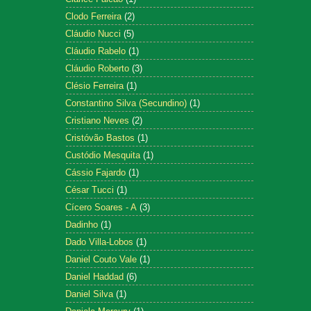
Clodo Ferreira
(2)
Cláudio Nucci
(5)
Cláudio Rabelo
(1)
Cláudio Roberto
(3)
Clésio Ferreira
(1)
Constantino Silva (Secundino)
(1)
Cristiano Neves
(2)
Cristóvão Bastos
(1)
Custódio Mesquita
(1)
Cássio Fajardo
(1)
César Tucci
(1)
Cícero Soares - A
(3)
Dadinho
(1)
Dado Villa-Lobos
(1)
Daniel Couto Vale
(1)
Daniel Haddad
(6)
Daniel Silva
(1)