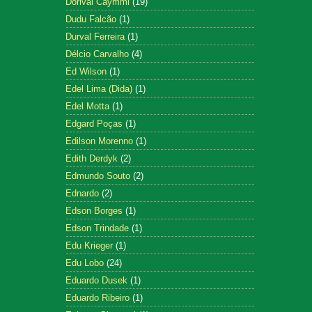
Dorival Caymmi
(19)
Dudu Falcão
(1)
Durval Ferreira
(1)
Délcio Carvalho
(4)
Ed Wilson
(1)
Edel Lima (Dida)
(1)
Edel Motta
(1)
Edgard Poças
(1)
Edilson Morenno
(1)
Edith Derdyk
(2)
Edmundo Souto
(2)
Ednardo
(2)
Edson Borges
(1)
Edson Trindade
(1)
Edu Krieger
(1)
Edu Lobo
(24)
Eduardo Dusek
(1)
Eduardo Ribeiro
(1)