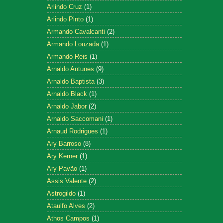
Arlindo Cruz
(1)
Arlindo Pinto
(1)
Armando Cavalcanti
(2)
Armando Louzada
(1)
Armando Reis
(1)
Arnaldo Antunes
(9)
Arnaldo Baptista
(3)
Arnaldo Black
(1)
Arnaldo Jabor
(2)
Arnaldo Saccomani
(1)
Arnaud Rodrigues
(1)
Ary Barroso
(8)
Ary Kerner
(1)
Ary Pavão
(1)
Assis Valente
(2)
Astrogildo
(1)
Ataulfo Alves
(2)
Athos Campos
(1)