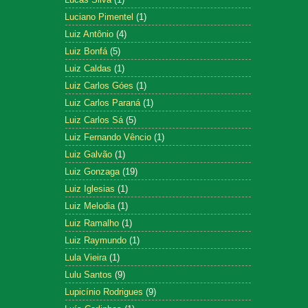
Luciano Pimentel
(1)
Luiz Antônio
(4)
Luiz Bonfá
(5)
Luiz Caldas
(1)
Luiz Carlos Góes
(1)
Luiz Carlos Paraná
(1)
Luiz Carlos Sá
(5)
Luiz Fernando Vêncio
(1)
Luiz Galvão
(1)
Luiz Gonzaga
(19)
Luiz Iglesias
(1)
Luiz Melodia
(1)
Luiz Ramalho
(1)
Luiz Raymundo
(1)
Lula Vieira
(1)
Lulu Santos
(9)
Lupicínio Rodrigues
(9)