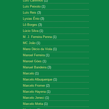
Luís Carlinhos
(1)
Luís Peixoto
(1)
Luís Reis
(3)
Lysias Ênio
(3)
Lô Borges
(3)
Lúcio Silva
(1)
M. J. Ferreira Penna
(1)
MC João
(1)
Mano Décio da Viola
(1)
Manoel Ferreira
(1)
Manoel Góes
(1)
Manuel Bandeira
(3)
Marcelo
(1)
Marcelo Albuquerque
(1)
Marcelo Fromer
(2)
Marcelo Hayena
(1)
Marcelo Jeneci
(1)
Marcelo Motta
(1)