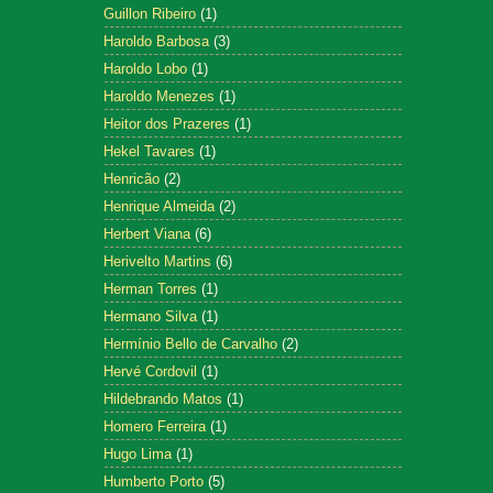
Guillon Ribeiro
(1)
Haroldo Barbosa
(3)
Haroldo Lobo
(1)
Haroldo Menezes
(1)
Heitor dos Prazeres
(1)
Hekel Tavares
(1)
Henricão
(2)
Henrique Almeida
(2)
Herbert Viana
(6)
Herivelto Martins
(6)
Herman Torres
(1)
Hermano Silva
(1)
Hermínio Bello de Carvalho
(2)
Hervé Cordovil
(1)
Hildebrando Matos
(1)
Homero Ferreira
(1)
Hugo Lima
(1)
Humberto Porto
(5)