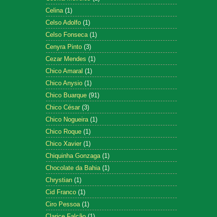
Celina
(1)
Celso Adolfo
(1)
Celso Fonseca
(1)
Cenyra Pinto
(3)
Cezar Mendes
(1)
Chico Amaral
(1)
Chico Anysio
(1)
Chico Buarque
(91)
Chico César
(3)
Chico Nogueira
(1)
Chico Roque
(1)
Chico Xavier
(1)
Chiquinha Gonzaga
(1)
Chocolate da Bahia
(1)
Chrystian
(1)
Cid Franco
(1)
Ciro Pessoa
(1)
Clarice Falcão
(1)