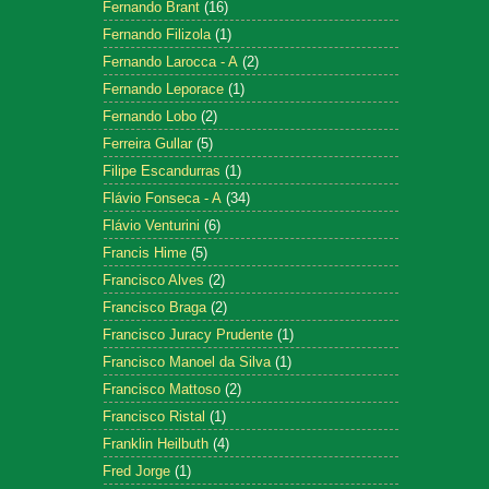
Fernando Brant
(16)
Fernando Filizola
(1)
Fernando Larocca - A
(2)
Fernando Leporace
(1)
Fernando Lobo
(2)
Ferreira Gullar
(5)
Filipe Escandurras
(1)
Flávio Fonseca - A
(34)
Flávio Venturini
(6)
Francis Hime
(5)
Francisco Alves
(2)
Francisco Braga
(2)
Francisco Juracy Prudente
(1)
Francisco Manoel da Silva
(1)
Francisco Mattoso
(2)
Francisco Ristal
(1)
Franklin Heilbuth
(4)
Fred Jorge
(1)