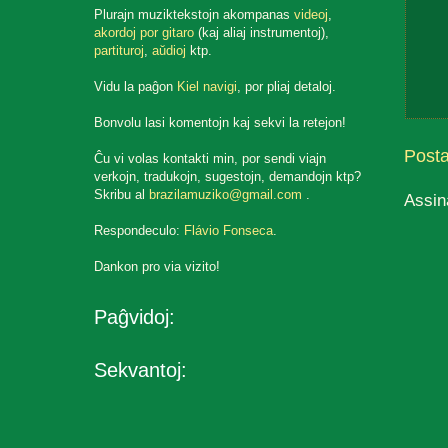
Plurajn muziktekstojn akompanas
videoj
,
akordoj por gitaro
(kaj aliaj instrumentoj),
partituroj
,
aŭdioj
ktp.
Vidu la paĝon
Kiel navigi
, por pliaj detaloj.
Bonvolu lasi komentojn kaj sekvi la retejon!
Post
Ĉu vi volas kontakti min, por sendi viajn
verkojn, tradukojn, sugestojn, demandojn ktp?
Skribu al
brazilamuziko@gmail.com
.
Assin
Respondeculo:
Flávio Fonseca
.
Dankon pro via vizito!
Paĝvidoj:
Sekvantoj: