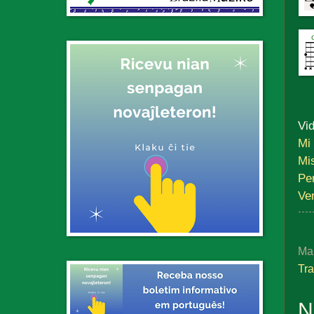
Vid
Mi
Mi
Pe
Ver
Ma
Tra
N