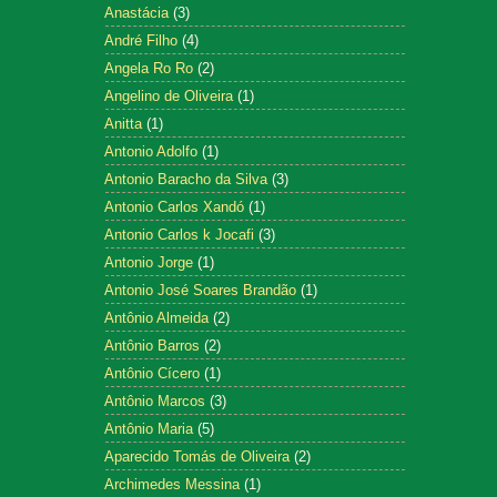
Anastácia
(3)
André Filho
(4)
Angela Ro Ro
(2)
Angelino de Oliveira
(1)
Anitta
(1)
Antonio Adolfo
(1)
Antonio Baracho da Silva
(3)
Antonio Carlos Xandó
(1)
Antonio Carlos k Jocafi
(3)
Antonio Jorge
(1)
Antonio José Soares Brandão
(1)
Antônio Almeida
(2)
Antônio Barros
(2)
Antônio Cícero
(1)
Antônio Marcos
(3)
Antônio Maria
(5)
Aparecido Tomás de Oliveira
(2)
Archimedes Messina
(1)