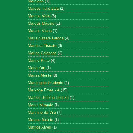
Marciano
(1)
Marcos Tulio Lara
(1)
Marcos Valle
(6)
Marcus Maceió
(1)
Marcus Viana
(1)
Maria Nazaré Laroca
(4)
Marielza Tiscate
(3)
Marina Colasanti
(2)
Marino Pinto
(4)
Mario Zan
(1)
Marisa Monte
(8)
Mariângela Prudente
(1)
Markone Froes - A
(15)
Marlice Botelho Belleza
(1)
Marlui Miranda
(1)
Martinho da Vila
(7)
Mateus Aleluia
(1)
Matilde Alves
(1)