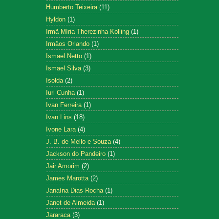
Humberto Teixeira
(11)
Hyldon
(1)
Irmã Míria Therezinha Kolling
(1)
Irmãos Orlando
(1)
Ismael Netto
(1)
Ismael Silva
(3)
Isolda
(2)
Iuri Cunha
(1)
Ivan Ferreira
(1)
Ivan Lins
(18)
Ivone Lara
(4)
J. B. de Mello e Souza
(4)
Jackson do Pandeiro
(1)
Jair Amorim
(2)
James Marotta
(2)
Janaína Dias Rocha
(1)
Janet de Almeida
(1)
Jararaca
(3)