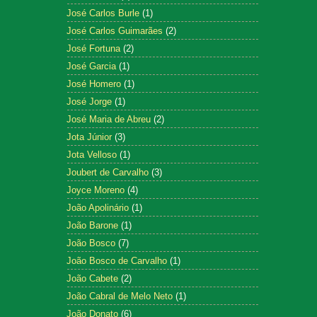
José Carlos Burle
(1)
José Carlos Guimarães
(2)
José Fortuna
(2)
José Garcia
(1)
José Homero
(1)
José Jorge
(1)
José Maria de Abreu
(2)
Jota Júnior
(3)
Jota Velloso
(1)
Joubert de Carvalho
(3)
Joyce Moreno
(4)
João Apolinário
(1)
João Barone
(1)
João Bosco
(7)
João Bosco de Carvalho
(1)
João Cabete
(2)
João Cabral de Melo Neto
(1)
João Donato
(6)