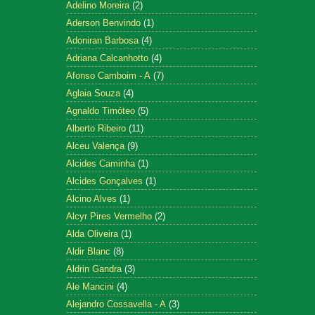
Adelino Moreira
(2)
Aderson Benvindo
(1)
Adoniran Barbosa
(4)
Adriana Calcanhotto
(4)
Afonso Camboim - A
(7)
Aglaia Souza
(4)
Agnaldo Timóteo
(5)
Alberto Ribeiro
(11)
Alceu Valença
(9)
Alcides Caminha
(1)
Alcides Gonçalves
(1)
Alcino Alves
(1)
Alcyr Pires Vermelho
(2)
Alda Oliveira
(1)
Aldir Blanc
(8)
Aldrin Gandra
(3)
Ale Mancini
(4)
Alejandro Cossavella - A
(3)