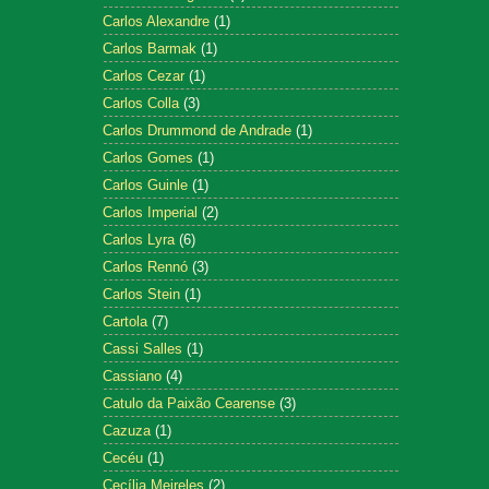
Carlos Alexandre
(1)
Carlos Barmak
(1)
Carlos Cezar
(1)
Carlos Colla
(3)
Carlos Drummond de Andrade
(1)
Carlos Gomes
(1)
Carlos Guinle
(1)
Carlos Imperial
(2)
Carlos Lyra
(6)
Carlos Rennó
(3)
Carlos Stein
(1)
Cartola
(7)
Cassi Salles
(1)
Cassiano
(4)
Catulo da Paixão Cearense
(3)
Cazuza
(1)
Cecéu
(1)
Cecília Meireles
(2)