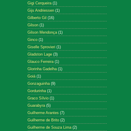
Gigi Cerqueira
(1)
Gijs Andriessen
(1)
Gilberto Gil
(16)
Gilson
(1)
Gilson Mendonça
(1)
Ginco
(1)
Giselle Sprovieri
(1)
Gladston Lage
(3)
Glauco Ferreira
(1)
Glorinha Gadelha
(1)
Goiá
(1)
Gonzaguinha
(9)
Gordurinha
(1)
Graco Sílvio
(1)
Guarabyra
(5)
Guilherme Arantes
(7)
Guilherme de Brito
(2)
Guilherme de Souza Lima
(2)