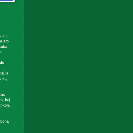
vojn,
ta aro
utuba
ri
de
aj la
a kaj
tas
), kaj
rikon,
 bonaj