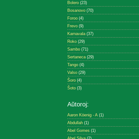
Bolero
(23)
Bosanovo
(70)
Foroo
(4)
Frevo
(9)
Karnavala
(37)
Roko
(29)
Sambo
(71)
Sertaneca
(29)
Tango
(4)
Valso
(29)
Ŝoro
(4)
Ŝoto
(3)
Aŭtoroj:
Aaron Köenig - A
(1)
Abdullah
(1)
Abel Gomes
(1)
Abel Silva
(2)