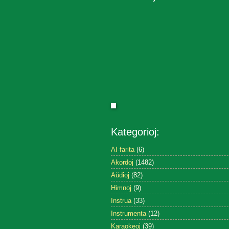
Kategorioj:
AI-farita
(6)
Akordoj
(1482)
Aŭdioj
(82)
Himnoj
(9)
Instrua
(33)
Instrumenta
(12)
Karaokeoj
(39)