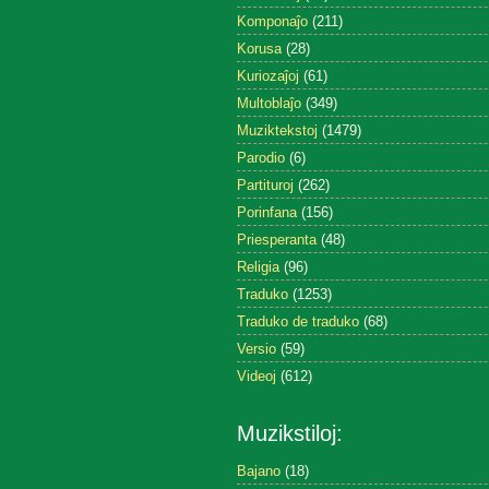
Komponaĵo
(211)
Korusa
(28)
Kuriozaĵoj
(61)
Multoblaĵo
(349)
Muziktekstoj
(1479)
Parodio
(6)
Partituroj
(262)
Porinfana
(156)
Priesperanta
(48)
Religia
(96)
Traduko
(1253)
Traduko de traduko
(68)
Versio
(59)
Videoj
(612)
Muzikstiloj:
Bajano
(18)