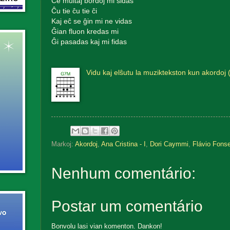
Ĉe multaj bordoj mi sidas
Ĉu tie ĉu tie ĉi
Kaj eĉ se ĝin mi ne vidas
Ĝian fluon kredas mi
Ĝi pasadas kaj mi fidas
Vidu kaj elŝutu la muziktekston kun akordoj 
Markoj:
Akordoj
,
Ana Cristina - I
,
Dori Caymmi
,
Flávio Fonse
Nenhum comentário:
Postar um comentário
Bonvolu lasi vian komenton. Dankon!