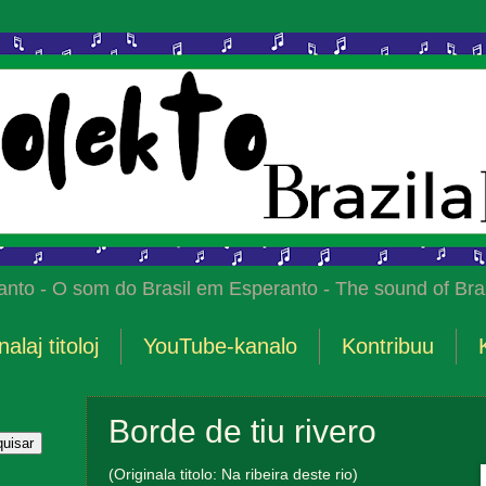
anto - O som do Brasil em Esperanto - The sound of Braz
nalaj titoloj
YouTube-kanalo
Kontribuu
Borde de tiu rivero
(Originala titolo: Na ribeira deste rio)