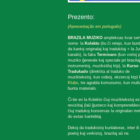
Prezento:
(Apresentação em português)
BRAZILA MUZIKO
ampleksas kvar ser
nome: la
Kolekto
(tiu ĉi retejo, kun bun
da kantoj originalaj kaj tradukitaj + la J
kanalo), la faka
Terminaro
(kun vortoj p
muziko ĝenerale kaj speciale pri brazilaj
instrumentoj, muzikstiloj ktp), la
Kurso 
Tradukado
(direktita al traduko de
muziktekstoj, kun videoj, ekzercoj ktp) k
Klubo
, tre agrabla komunumo, kun mult
bunta materialo.
Ĉi-tie en la Kolekto ĉiuj muziktekstoj es
reviziitaj (laŭ ĝusteco kaj komprenebleco
ĉiuj tradukoj konservas la originalan met
do estas kanteblaj.
Dekoj da tradukistoj kunlaboras, inter ili
poetoj kaj verkistoj, brazilaj aŭ ne.