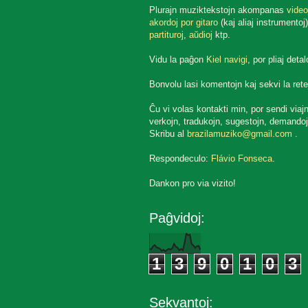
Plurajn muziktekstojn akompanas
video
akordoj por gitaro
(kaj aliaj instrumentoj)
partituroj
,
aŭdioj
ktp.
Vidu la paĝon
Kiel navigi
, por pliaj detal
Bonvolu lasi komentojn kaj sekvi la rete
Ĉu vi volas kontakti min, por sendi viaj
verkojn, tradukojn, sugestojn, demandoj
Skribu al
brazilamuziko@gmail.com
.
Respondeculo:
Flávio Fonseca
.
Dankon pro via vizito!
Paĝvidoj:
1
3
9
0
1
0
3
Sekvantoj: