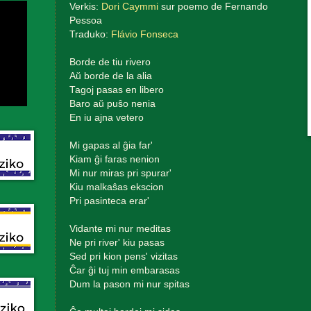
Verkis:
Dori Caymmi
sur poemo de Fernando
Pessoa
Traduko:
Flávio Fonseca
Borde de tiu rivero
Aŭ borde de la alia
Tagoj pasas en libero
Baro aŭ puŝo nenia
En iu ajna vetero
Mi gapas al ĝia far'
Kiam ĝi faras nenion
Mi nur miras pri spurar'
Kiu malkaŝas ekscion
Pri pasinteca erar'
Vidante mi nur meditas
Ne pri river' kiu pasas
Sed pri kion pens' vizitas
Ĉar ĝi tuj min embarasas
Dum la pason mi nur spitas