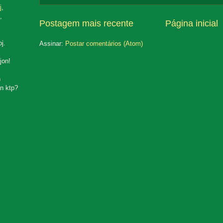
j
,
,
Postagem mais recente
Página inicial
oj.
Assinar:
Postar comentários (Atom)
jon!
n
n ktp?