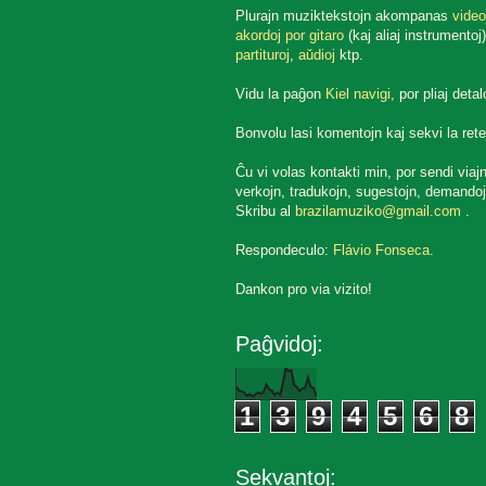
Plurajn muziktekstojn akompanas
video
akordoj por gitaro
(kaj aliaj instrumentoj)
partituroj
,
aŭdioj
ktp.
Vidu la paĝon
Kiel navigi
, por pliaj detal
Bonvolu lasi komentojn kaj sekvi la rete
Ĉu vi volas kontakti min, por sendi viaj
verkojn, tradukojn, sugestojn, demandoj
Skribu al
brazilamuziko@gmail.com
.
Respondeculo:
Flávio Fonseca
.
Dankon pro via vizito!
Paĝvidoj:
1
3
9
4
5
6
8
Sekvantoj: