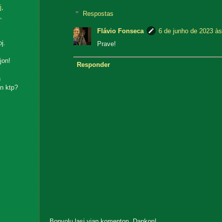
j
,
Respostas
,
Flávio Fonseca
6 de junho de 2023 às
oj.
Prave!
jon!
Responder
n
n ktp?
Bonvolu lasi vian komenton. Dankon!