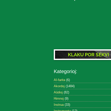
Kategorioj:
AI-farita
(6)
Akordoj
(1484)
Aŭdioj
(82)
Himnoj
(9)
Instrua
(33)
Instrumenta
(12)