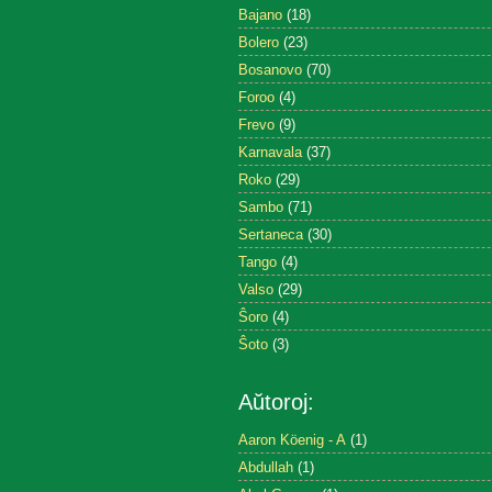
Bajano
(18)
Bolero
(23)
Bosanovo
(70)
Foroo
(4)
Frevo
(9)
Karnavala
(37)
Roko
(29)
Sambo
(71)
Sertaneca
(30)
Tango
(4)
Valso
(29)
Ŝoro
(4)
Ŝoto
(3)
Aŭtoroj:
Aaron Köenig - A
(1)
Abdullah
(1)