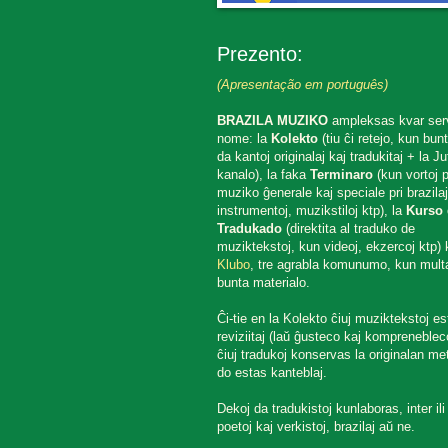
Prezento:
(Apresentação em português)
BRAZILA MUZIKO
ampleksas kvar ser
nome: la
Kolekto
(tiu ĉi retejo, kun bun
da kantoj originalaj kaj tradukitaj + la J
kanalo), la faka
Terminaro
(kun vortoj p
muziko ĝenerale kaj speciale pri brazilaj
instrumentoj, muzikstiloj ktp), la
Kurso 
Tradukado
(direktita al traduko de
muziktekstoj, kun videoj, ekzercoj ktp) k
Klubo
, tre agrabla komunumo, kun mult
bunta materialo.
Ĉi-tie en la Kolekto ĉiuj muziktekstoj es
reviziitaj (laŭ ĝusteco kaj komprenebleco
ĉiuj tradukoj konservas la originalan met
do estas kanteblaj.
Dekoj da tradukistoj kunlaboras, inter ili
poetoj kaj verkistoj, brazilaj aŭ ne.