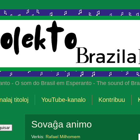
anto - O som do Brasil em Esperanto - The sound of Braz
nalaj titoloj
YouTube-kanalo
Kontribuu
Sovaĝa animo
Verkis:
Rafael Milhomem