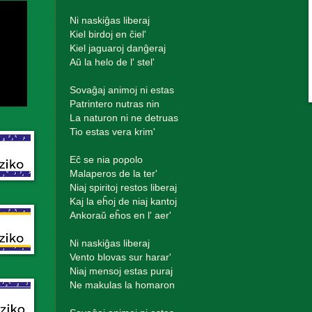
Ni naskiĝas liberaj
Kiel birdoj en ĉiel'
Kiel jaguaroj danĝeraj
Aŭ la helo de l' stel'
Sovaĝaj animoj ni estas
Patrintero nutras nin
La naturon ni ne detruas
Tio estas vera krim'
Eĉ se nia popolo
Malaperos de la ter'
Niaj spiritoj restos liberaj
Kaj la eĥoj de niaj kantoj
Ankoraŭ eĥos en l' aer'
Ni naskiĝas liberaj
Vento blovas sur harar'
Niaj mensoj estas puraj
Ne makulas la homaron