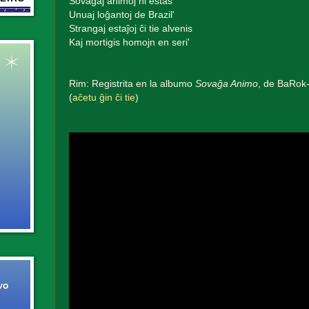
Sovaĝaj animoj ni estas
Unuaj loĝantoj de Brazil'
Strangaj estaĵoj ĉi tie alvenis
Kaj mortigis homojn en seri'
Rim: Registrita en la albumo
Sovaĝa Animo
, de BaRok-
(
aĉetu ĝin ĉi tie
)