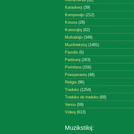
Karaokeoj
(39)
Komponaĵo
(212)
Korusa
(28)
Kuriozaĵoj
(62)
Multoblaĵo
(349)
Muziktekstoj
(1481)
Parodio
(6)
Partituroj
(263)
Porinfana
(156)
Priesperanta
(48)
Religia
(96)
Traduko
(1254)
Traduko de traduko
(68)
Versio
(59)
Videoj
(613)
Muzikstiloj: