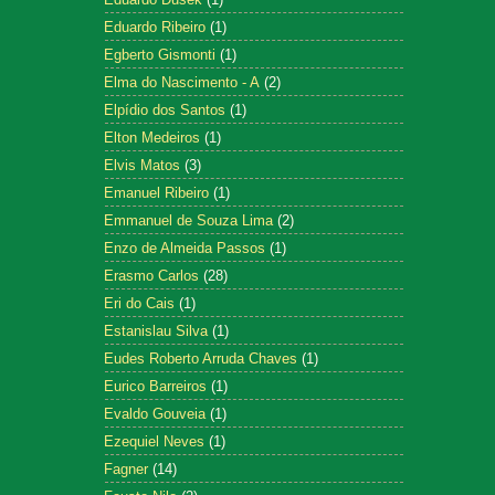
Eduardo Ribeiro
(1)
Egberto Gismonti
(1)
Elma do Nascimento - A
(2)
Elpídio dos Santos
(1)
Elton Medeiros
(1)
Elvis Matos
(3)
Emanuel Ribeiro
(1)
Emmanuel de Souza Lima
(2)
Enzo de Almeida Passos
(1)
Erasmo Carlos
(28)
Eri do Cais
(1)
Estanislau Silva
(1)
Eudes Roberto Arruda Chaves
(1)
Eurico Barreiros
(1)
Evaldo Gouveia
(1)
Ezequiel Neves
(1)
Fagner
(14)