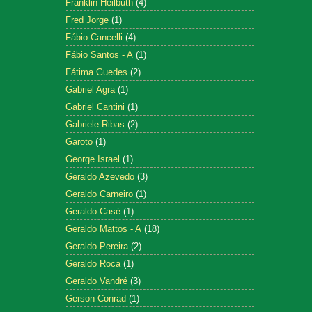
Franklin Heilbuth
(4)
Fred Jorge
(1)
Fábio Cancelli
(4)
Fábio Santos - A
(1)
Fátima Guedes
(2)
Gabriel Agra
(1)
Gabriel Cantini
(1)
Gabriele Ribas
(2)
Garoto
(1)
George Israel
(1)
Geraldo Azevedo
(3)
Geraldo Carneiro
(1)
Geraldo Casé
(1)
Geraldo Mattos - A
(18)
Geraldo Pereira
(2)
Geraldo Roca
(1)
Geraldo Vandré
(3)
Gerson Conrad
(1)