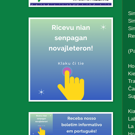
Sin
Sin
Sin
Re
(Pa
Ho 
Ki
Tra
Ĉa
Sup
Kia
Lab
La 
Ho 