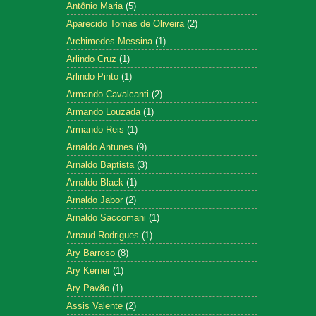
Antônio Maria
(5)
Aparecido Tomás de Oliveira
(2)
Archimedes Messina
(1)
Arlindo Cruz
(1)
Arlindo Pinto
(1)
Armando Cavalcanti
(2)
Armando Louzada
(1)
Armando Reis
(1)
Arnaldo Antunes
(9)
Arnaldo Baptista
(3)
Arnaldo Black
(1)
Arnaldo Jabor
(2)
Arnaldo Saccomani
(1)
Arnaud Rodrigues
(1)
Ary Barroso
(8)
Ary Kerner
(1)
Ary Pavão
(1)
Assis Valente
(2)