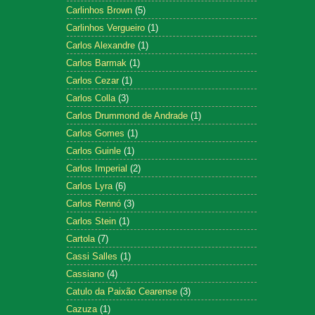
Carlinhos Brown
(5)
Carlinhos Vergueiro
(1)
Carlos Alexandre
(1)
Carlos Barmak
(1)
Carlos Cezar
(1)
Carlos Colla
(3)
Carlos Drummond de Andrade
(1)
Carlos Gomes
(1)
Carlos Guinle
(1)
Carlos Imperial
(2)
Carlos Lyra
(6)
Carlos Rennó
(3)
Carlos Stein
(1)
Cartola
(7)
Cassi Salles
(1)
Cassiano
(4)
Catulo da Paixão Cearense
(3)
Cazuza
(1)