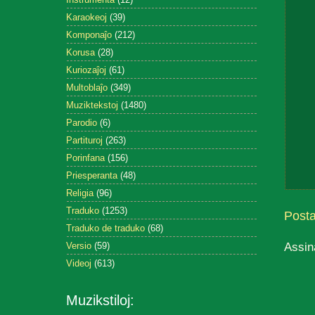
Karaokeoj
(39)
Komponaĵo
(212)
Korusa
(28)
Kuriozaĵoj
(61)
Multoblaĵo
(349)
Muziktekstoj
(1480)
Parodio
(6)
Partituroj
(263)
Porinfana
(156)
Priesperanta
(48)
Religia
(96)
Traduko
(1253)
Post
Traduko de traduko
(68)
Assin
Versio
(59)
Videoj
(613)
Muzikstiloj: