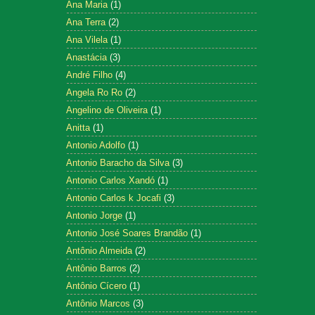
Ana Maria
(1)
Ana Terra
(2)
Ana Vilela
(1)
Anastácia
(3)
André Filho
(4)
Angela Ro Ro
(2)
Angelino de Oliveira
(1)
Anitta
(1)
Antonio Adolfo
(1)
Antonio Baracho da Silva
(3)
Antonio Carlos Xandó
(1)
Antonio Carlos k Jocafi
(3)
Antonio Jorge
(1)
Antonio José Soares Brandão
(1)
Antônio Almeida
(2)
Antônio Barros
(2)
Antônio Cícero
(1)
Antônio Marcos
(3)