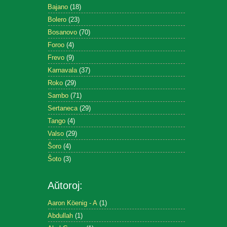
Bajano
(18)
Bolero
(23)
Bosanovo
(70)
Foroo
(4)
Frevo
(9)
Karnavala
(37)
Roko
(29)
Sambo
(71)
Sertaneca
(29)
Tango
(4)
Valso
(29)
Ŝoro
(4)
Ŝoto
(3)
Aŭtoroj:
Aaron Köenig - A
(1)
Abdullah
(1)