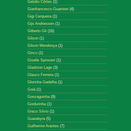
Getúlio Côrtes
(1)
Gianfrancesco Guarnieri
(4)
Gigi Cerqueira
(1)
Gijs Andriessen
(1)
Gilberto Gil
(16)
Gilson
(1)
Gilson Mendonça
(1)
Ginco
(1)
Giselle Sprovieri
(1)
Gladston Lage
(3)
Glauco Ferreira
(1)
Glorinha Gadelha
(1)
Goiá
(1)
Gonzaguinha
(9)
Gordurinha
(1)
Graco Sílvio
(1)
Guarabyra
(5)
Guilherme Arantes
(7)