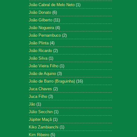
João Cabral de Melo Neto
(1)
João Donato
(6)
João Gilberto
(11)
João Nogueira
(4)
João Pernambuco
(2)
João Plinta
(4)
João Ricardo
(2)
João Silva
(1)
João Vieira Filho
(1)
João de Aquino
(3)
João de Barro (Braguinha)
(16)
Juca Chaves
(2)
Juca Filho
(3)
Jão
(1)
Júlio Secchin
(1)
Júpiter Maçã
(1)
Kiko Zambianchi
(1)
Kim Ribeiro
(5)