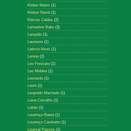
Kleber Matos
(1)
Kleiton Ramil
(1)
Klécius Caldas
(2)
Lamartine Babo
(3)
Lampião
(1)
Laureano
(1)
Laércio Alves
(1)
Lenine
(2)
Leo Fressato
(1)
Leo Middea
(1)
Leonardo
(1)
Leoni
(1)
Leopoldo Machado
(1)
Liana Carvalho
(1)
Lobão
(1)
Lourenço Baeta
(1)
Lourenço Cantineto
(1)
Lourival Passos
(1)