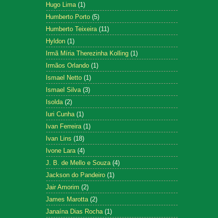
Hugo Lima
(1)
Humberto Porto
(5)
Humberto Teixeira
(11)
Hyldon
(1)
Irmã Míria Therezinha Kolling
(1)
Irmãos Orlando
(1)
Ismael Netto
(1)
Ismael Silva
(3)
Isolda
(2)
Iuri Cunha
(1)
Ivan Ferreira
(1)
Ivan Lins
(18)
Ivone Lara
(4)
J. B. de Mello e Souza
(4)
Jackson do Pandeiro
(1)
Jair Amorim
(2)
James Marotta
(2)
Janaína Dias Rocha
(1)