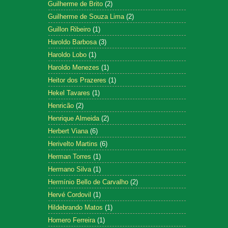
Guilherme de Brito
(2)
Guilherme de Souza Lima
(2)
Guillon Ribeiro
(1)
Haroldo Barbosa
(3)
Haroldo Lobo
(1)
Haroldo Menezes
(1)
Heitor dos Prazeres
(1)
Hekel Tavares
(1)
Henricão
(2)
Henrique Almeida
(2)
Herbert Viana
(6)
Herivelto Martins
(6)
Herman Torres
(1)
Hermano Silva
(1)
Hermínio Bello de Carvalho
(2)
Hervé Cordovil
(1)
Hildebrando Matos
(1)
Homero Ferreira
(1)