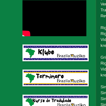
Ve
Tr
Re
Rig
Ri
Vid
kr
Gr
Ri
Vid
kr
Sin
Sin
Sin
Sin