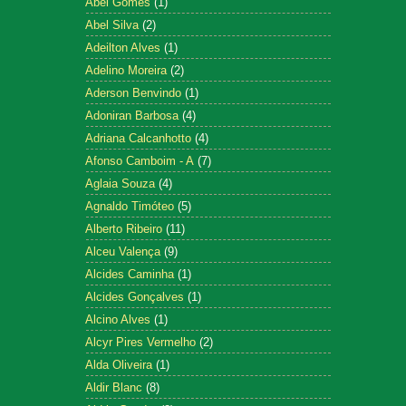
Abel Gomes
(1)
Abel Silva
(2)
Adeilton Alves
(1)
Adelino Moreira
(2)
Aderson Benvindo
(1)
Adoniran Barbosa
(4)
Adriana Calcanhotto
(4)
Afonso Camboim - A
(7)
Aglaia Souza
(4)
Agnaldo Timóteo
(5)
Alberto Ribeiro
(11)
Alceu Valença
(9)
Alcides Caminha
(1)
Alcides Gonçalves
(1)
Alcino Alves
(1)
Alcyr Pires Vermelho
(2)
Alda Oliveira
(1)
Aldir Blanc
(8)