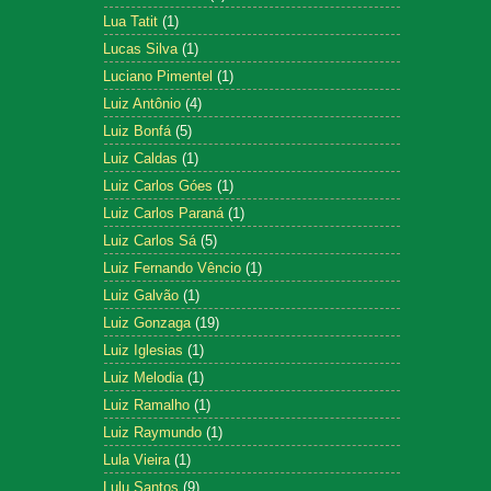
Lua Tatit
(1)
Lucas Silva
(1)
Luciano Pimentel
(1)
Luiz Antônio
(4)
Luiz Bonfá
(5)
Luiz Caldas
(1)
Luiz Carlos Góes
(1)
Luiz Carlos Paraná
(1)
Luiz Carlos Sá
(5)
Luiz Fernando Vêncio
(1)
Luiz Galvão
(1)
Luiz Gonzaga
(19)
Luiz Iglesias
(1)
Luiz Melodia
(1)
Luiz Ramalho
(1)
Luiz Raymundo
(1)
Lula Vieira
(1)
Lulu Santos
(9)