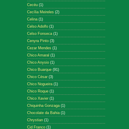
Cecéu
(1)
Cecília Meireles
(2)
Celina
(1)
Celso Adolfo
(1)
Celso Fonseca
(1)
Cenyra Pinto
(3)
Cezar Mendes
(1)
Chico Amaral
(1)
Chico Anysio
(1)
Chico Buarque
(91)
Chico César
(3)
Chico Nogueira
(1)
Chico Roque
(1)
Chico Xavier
(1)
Chiquinha Gonzaga
(1)
Chocolate da Bahia
(1)
Chrystian
(1)
Cid Franco
(1)