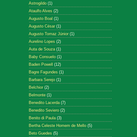
Astrogildo
(1)
Ataulfo Alves
(2)
Augusto Boal
(1)
Augusto César
(1)
Augusto Tomaz Júnior
(1)
Aurelino Lopes
(2)
Auta de Souza
(1)
Baby Consuelo
(1)
Baden Powell
(12)
Bagre Fagundes
(1)
Barbara Serejo
(1)
Belchior
(2)
Belmonte
(1)
Benedito Lacerda
(7)
Benedito Seviero
(2)
Benito di Paula
(3)
Bertha Celeste Homem de Mello
(5)
Beto Guedes
(5)