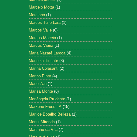
Marcelo Motta
(1)
Marciano
(1)
Marcos Tulio Lara
(1)
Marcos Valle
(6)
Marcus Maceió
(1)
Marcus Viana
(1)
Maria Nazaré Laroca
(4)
Marielza Tiscate
(3)
Marina Colasanti
(2)
Marino Pinto
(4)
Mario Zan
(1)
Marisa Monte
(8)
Mariângela Prudente
(1)
Markone Froes - A
(15)
Marlice Botelho Belleza
(1)
Marlui Miranda
(1)
Martinho da Vila
(7)