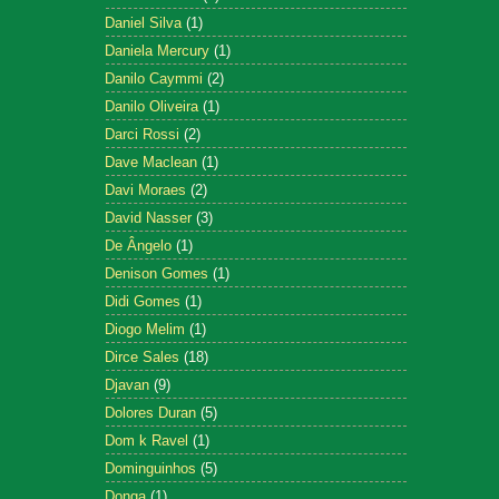
Daniel Silva
(1)
Daniela Mercury
(1)
Danilo Caymmi
(2)
Danilo Oliveira
(1)
Darci Rossi
(2)
Dave Maclean
(1)
Davi Moraes
(2)
David Nasser
(3)
De Ângelo
(1)
Denison Gomes
(1)
Didi Gomes
(1)
Diogo Melim
(1)
Dirce Sales
(18)
Djavan
(9)
Dolores Duran
(5)
Dom k Ravel
(1)
Dominguinhos
(5)
Donga
(1)