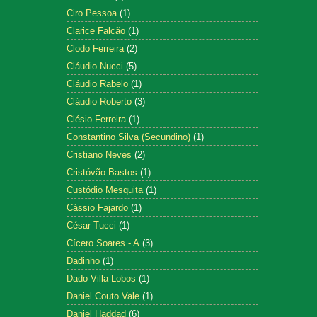
Ciro Pessoa
(1)
Clarice Falcão
(1)
Clodo Ferreira
(2)
Cláudio Nucci
(5)
Cláudio Rabelo
(1)
Cláudio Roberto
(3)
Clésio Ferreira
(1)
Constantino Silva (Secundino)
(1)
Cristiano Neves
(2)
Cristóvão Bastos
(1)
Custódio Mesquita
(1)
Cássio Fajardo
(1)
César Tucci
(1)
Cícero Soares - A
(3)
Dadinho
(1)
Dado Villa-Lobos
(1)
Daniel Couto Vale
(1)
Daniel Haddad
(6)