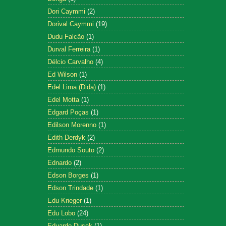
Dori Caymmi
(2)
Dorival Caymmi
(19)
Dudu Falcão
(1)
Durval Ferreira
(1)
Délcio Carvalho
(4)
Ed Wilson
(1)
Edel Lima (Dida)
(1)
Edel Motta
(1)
Edgard Poças
(1)
Edilson Morenno
(1)
Edith Derdyk
(2)
Edmundo Souto
(2)
Ednardo
(2)
Edson Borges
(1)
Edson Trindade
(1)
Edu Krieger
(1)
Edu Lobo
(24)
Eduardo Dusek
(1)