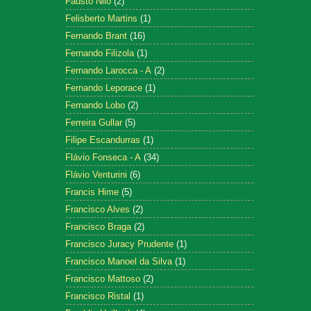
Fausto Nilo
(2)
Felisberto Martins
(1)
Fernando Brant
(16)
Fernando Filizola
(1)
Fernando Larocca - A
(2)
Fernando Leporace
(1)
Fernando Lobo
(2)
Ferreira Gullar
(5)
Filipe Escandurras
(1)
Flávio Fonseca - A
(34)
Flávio Venturini
(6)
Francis Hime
(5)
Francisco Alves
(2)
Francisco Braga
(2)
Francisco Juracy Prudente
(1)
Francisco Manoel da Silva
(1)
Francisco Mattoso
(2)
Francisco Ristal
(1)