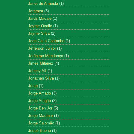
Janet de Almeida
(1)
Jararaca
(3)
Jards Macalé
(1)
Jayme Ovalle
(1)
Jayme Silva
(2)
Jean Carlo Castanho
(1)
Jefferson Junior
(1)
Jerônimo Mendonça
(1)
Jimes Milanez
(4)
Johnny Alf
(1)
Jonathan Silva
(1)
Joran
(1)
Jorge Amado
(3)
Jorge Aragão
(2)
Jorge Ben Jor
(5)
Jorge Mautner
(1)
Jorge Salomão
(1)
Josué Bueno
(1)