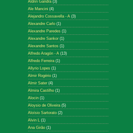
Aldrin Gandra
(3)
Ale Mancini
(4)
Alejandro Cossavella - A
(3)
Alexandre Carlo
(1)
Alexandre Paredes
(1)
Alexandre Sankor
(1)
Alexandre Santos
(1)
Alfredo Aragón - A
(13)
Alfredo Ferreira
(1)
Allyrio Lopes
(1)
Almir Rogério
(1)
Almir Sater
(4)
Almira Castilho
(1)
Alocin
(1)
Aloysio de Oliveira
(5)
Aloísio Sartorato
(2)
Alvin L
(1)
Ana Girão
(1)