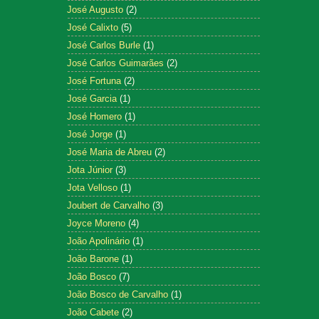
José Augusto
(2)
José Calixto
(5)
José Carlos Burle
(1)
José Carlos Guimarães
(2)
José Fortuna
(2)
José Garcia
(1)
José Homero
(1)
José Jorge
(1)
José Maria de Abreu
(2)
Jota Júnior
(3)
Jota Velloso
(1)
Joubert de Carvalho
(3)
Joyce Moreno
(4)
João Apolinário
(1)
João Barone
(1)
João Bosco
(7)
João Bosco de Carvalho
(1)
João Cabete
(2)