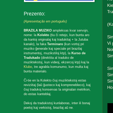
Ki
Tra
Prezento:
(Apresentação em português)
(Ka
BRAZILA MUZIKO
ampleksas kvar servojn,
nome: la
Kolekto
(tiu ĉi retejo, kun bunta aro
Sin
da kantoj originalaj kaj tradukitaj + la Jutuba
Vi 
kanalo), la faka
Terminaro
(kun vortoj pri
muziko ĝenerale kaj speciale pri brazilaj
Nok
instrumentoj, muzikstiloj ktp), la
Kurso de
Sin
Tradukado
(direktita al traduko de
muziktekstoj, kun videoj, ekzercoj ktp) kaj la
Klubo
, tre agrabla komunumo, kun multa kaj
Sin
bunta materialo.
Sin
Ĉi-tie en la Kolekto ĉiuj muziktekstoj estas
Sin
reviziitaj (laŭ ĝusteco kaj komprenebleco), kaj
Ho,
ĉiuj tradukoj konservas la originalan metrikon,
do estas kanteblaj.
Dekoj da tradukistoj kunlaboras, inter ili bonaj
poetoj kaj verkistoj, brazilaj aŭ ne.