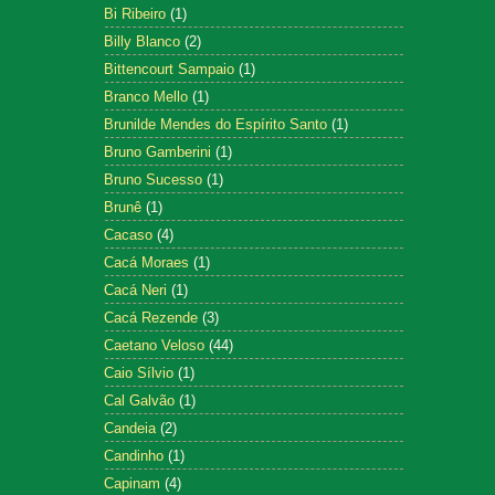
Bi Ribeiro
(1)
Billy Blanco
(2)
Bittencourt Sampaio
(1)
Branco Mello
(1)
Brunilde Mendes do Espírito Santo
(1)
Bruno Gamberini
(1)
Bruno Sucesso
(1)
Brunê
(1)
Cacaso
(4)
Cacá Moraes
(1)
Cacá Neri
(1)
Cacá Rezende
(3)
Caetano Veloso
(44)
Caio Sílvio
(1)
Cal Galvão
(1)
Candeia
(2)
Candinho
(1)
Capinam
(4)