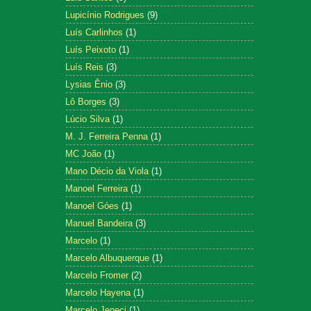
Lupicínio Rodrigues
(9)
Luís Carlinhos
(1)
Luís Peixoto
(1)
Luís Reis
(3)
Lysias Ênio
(3)
Lô Borges
(3)
Lúcio Silva
(1)
M. J. Ferreira Penna
(1)
MC João
(1)
Mano Décio da Viola
(1)
Manoel Ferreira
(1)
Manoel Góes
(1)
Manuel Bandeira
(3)
Marcelo
(1)
Marcelo Albuquerque
(1)
Marcelo Fromer
(2)
Marcelo Hayena
(1)
Marcelo Jeneci
(1)