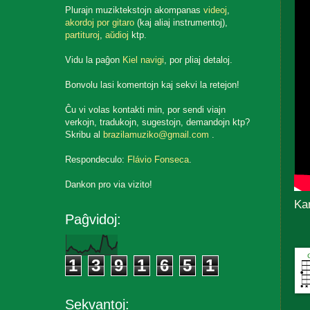
Plurajn muziktekstojn akompanas
videoj
,
akordoj por gitaro
(kaj aliaj instrumentoj),
partituroj
,
aŭdioj
ktp.
Vidu la paĝon
Kiel navigi
, por pliaj detaloj.
Bonvolu lasi komentojn kaj sekvi la retejon!
Ĉu vi volas kontakti min, por sendi viajn
verkojn, tradukojn, sugestojn, demandojn ktp?
Skribu al
brazilamuziko@gmail.com
.
Respondeculo:
Flávio Fonseca
.
Dankon pro via vizito!
Ka
Paĝvidoj:
1
3
9
1
6
5
1
Sekvantoj: