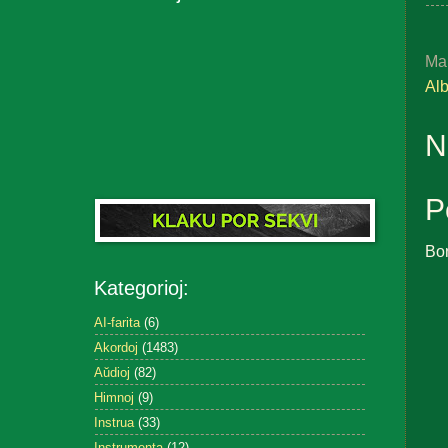
Ma
Al
N
P
Bo
Kategorioj:
AI-farita
(6)
Akordoj
(1483)
Aŭdioj
(82)
Himnoj
(9)
Instrua
(33)
Instrumenta
(12)