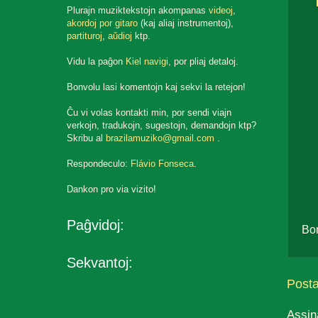
Plurajn muziktekstojn akompanas
videoj
,
akordoj por gitaro
(kaj aliaj instrumentoj),
partituroj
,
aŭdioj
ktp.
Vidu la paĝon
Kiel navigi
, por pliaj detaloj.
Bonvolu lasi komentojn kaj sekvi la retejon!
Ĉu vi volas kontakti min, por sendi viajn
verkojn, tradukojn, sugestojn, demandojn ktp?
Skribu al
brazilamuziko@gmail.com
.
Respondeculo:
Flávio Fonseca
.
Dankon pro via vizito!
Paĝvidoj:
Bo
Sekvantoj:
Post
Assin