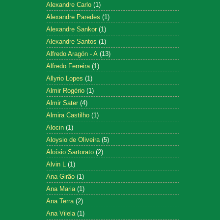
Alexandre Carlo
(1)
Alexandre Paredes
(1)
Alexandre Sankor
(1)
Alexandre Santos
(1)
Alfredo Aragón - A
(13)
Alfredo Ferreira
(1)
Allyrio Lopes
(1)
Almir Rogério
(1)
Almir Sater
(4)
Almira Castilho
(1)
Alocin
(1)
Aloysio de Oliveira
(5)
Aloísio Sartorato
(2)
Alvin L
(1)
Ana Girão
(1)
Ana Maria
(1)
Ana Terra
(2)
Ana Vilela
(1)