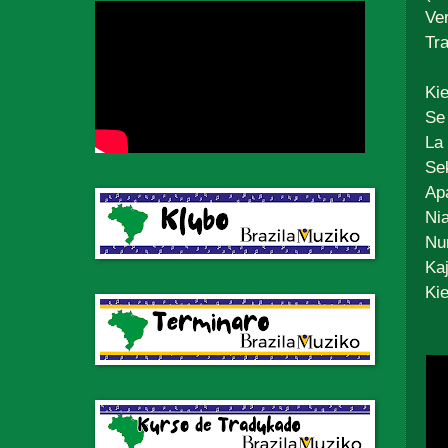
Ve
Tr
Kie
Se 
La 
Sek
Apa
Nia
Nur
Kaj
Kie