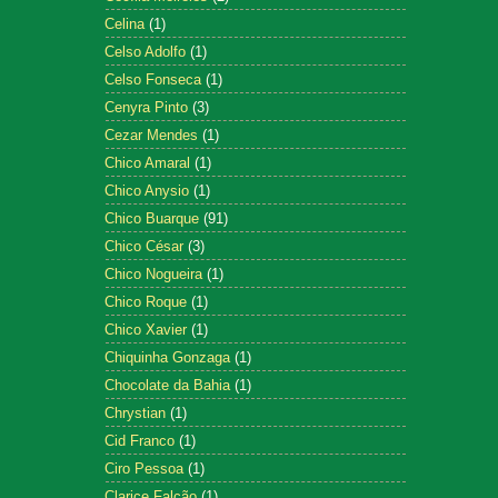
Celina
(1)
Celso Adolfo
(1)
Celso Fonseca
(1)
Cenyra Pinto
(3)
Cezar Mendes
(1)
Chico Amaral
(1)
Chico Anysio
(1)
Chico Buarque
(91)
Chico César
(3)
Chico Nogueira
(1)
Chico Roque
(1)
Chico Xavier
(1)
Chiquinha Gonzaga
(1)
Chocolate da Bahia
(1)
Chrystian
(1)
Cid Franco
(1)
Ciro Pessoa
(1)
Clarice Falcão
(1)