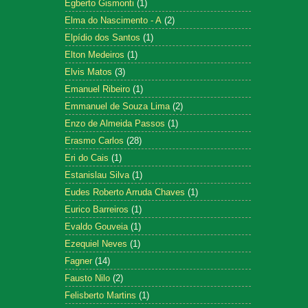
Egberto Gismonti
(1)
Elma do Nascimento - A
(2)
Elpídio dos Santos
(1)
Elton Medeiros
(1)
Elvis Matos
(3)
Emanuel Ribeiro
(1)
Emmanuel de Souza Lima
(2)
Enzo de Almeida Passos
(1)
Erasmo Carlos
(28)
Eri do Cais
(1)
Estanislau Silva
(1)
Eudes Roberto Arruda Chaves
(1)
Eurico Barreiros
(1)
Evaldo Gouveia
(1)
Ezequiel Neves
(1)
Fagner
(14)
Fausto Nilo
(2)
Felisberto Martins
(1)