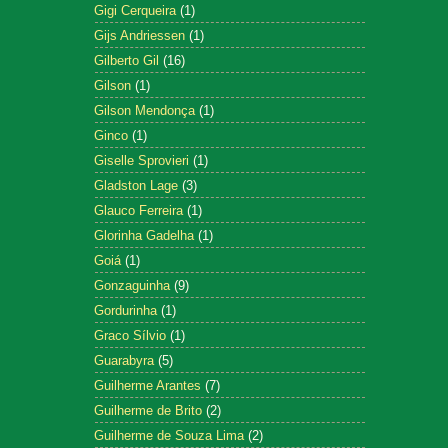
Gigi Cerqueira
(1)
Gijs Andriessen
(1)
Gilberto Gil
(16)
Gilson
(1)
Gilson Mendonça
(1)
Ginco
(1)
Giselle Sprovieri
(1)
Gladston Lage
(3)
Glauco Ferreira
(1)
Glorinha Gadelha
(1)
Goiá
(1)
Gonzaguinha
(9)
Gordurinha
(1)
Graco Sílvio
(1)
Guarabyra
(5)
Guilherme Arantes
(7)
Guilherme de Brito
(2)
Guilherme de Souza Lima
(2)