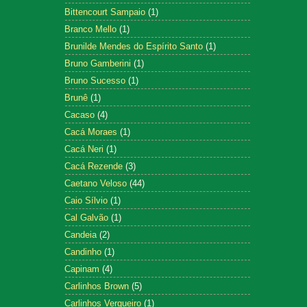
Bittencourt Sampaio
(1)
Branco Mello
(1)
Brunilde Mendes do Espírito Santo
(1)
Bruno Gamberini
(1)
Bruno Sucesso
(1)
Brunê
(1)
Cacaso
(4)
Cacá Moraes
(1)
Cacá Neri
(1)
Cacá Rezende
(3)
Caetano Veloso
(44)
Caio Sílvio
(1)
Cal Galvão
(1)
Candeia
(2)
Candinho
(1)
Capinam
(4)
Carlinhos Brown
(5)
Carlinhos Vergueiro
(1)