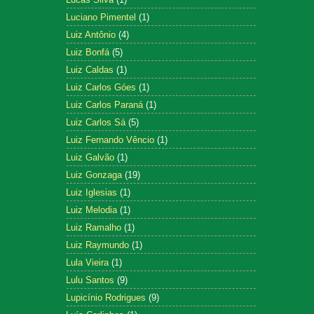
Luciano Pimentel
(1)
Luiz Antônio
(4)
Luiz Bonfá
(5)
Luiz Caldas
(1)
Luiz Carlos Góes
(1)
Luiz Carlos Paraná
(1)
Luiz Carlos Sá
(5)
Luiz Fernando Vêncio
(1)
Luiz Galvão
(1)
Luiz Gonzaga
(19)
Luiz Iglesias
(1)
Luiz Melodia
(1)
Luiz Ramalho
(1)
Luiz Raymundo
(1)
Lula Vieira
(1)
Lulu Santos
(9)
Lupicínio Rodrigues
(9)