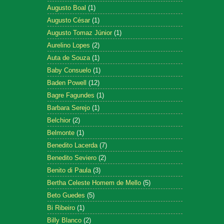
Augusto Boal
(1)
Augusto César
(1)
Augusto Tomaz Júnior
(1)
Aurelino Lopes
(2)
Auta de Souza
(1)
Baby Consuelo
(1)
Baden Powell
(12)
Bagre Fagundes
(1)
Barbara Serejo
(1)
Belchior
(2)
Belmonte
(1)
Benedito Lacerda
(7)
Benedito Seviero
(2)
Benito di Paula
(3)
Bertha Celeste Homem de Mello
(5)
Beto Guedes
(5)
Bi Ribeiro
(1)
Billy Blanco
(2)