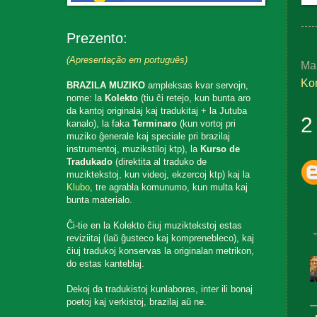
Prezento:
(Apresentação em português)
Ma
Ko
BRAZILA MUZIKO
ampleksas kvar servojn,
nome: la
Kolekto
(tiu ĉi retejo, kun bunta aro
da kantoj originalaj kaj tradukitaj + la Jutuba
2
kanalo), la faka
Terminaro
(kun vortoj pri
muziko ĝenerale kaj speciale pri brazilaj
instrumentoj, muzikstiloj ktp), la
Kurso de
Tradukado
(direktita al traduko de
muziktekstoj, kun videoj, ekzercoj ktp) kaj la
Klubo
, tre agrabla komunumo, kun multa kaj
bunta materialo.
Ĉi-tie en la Kolekto ĉiuj muziktekstoj estas
reviziitaj (laŭ ĝusteco kaj komprenebleco), kaj
ĉiuj tradukoj konservas la originalan metrikon,
do estas kanteblaj.
Dekoj da tradukistoj kunlaboras, inter ili bonaj
poetoj kaj verkistoj, brazilaj aŭ ne.