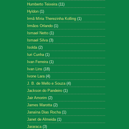
Humberto Teixeira
(11)
Hyldon
(1)
Irmã Míria Therezinha Kolling
(1)
Irmãos Orlando
(1)
Ismael Netto
(1)
Ismael Silva
(3)
Isolda
(2)
Iuri Cunha
(1)
Ivan Ferreira
(1)
Ivan Lins
(18)
Ivone Lara
(4)
J. B. de Mello e Souza
(4)
Jackson do Pandeiro
(1)
Jair Amorim
(2)
James Marotta
(2)
Janaína Dias Rocha
(1)
Janet de Almeida
(1)
Jararaca
(3)