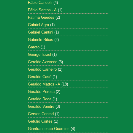
Fábio Cancelli
(4)
Fábio Santos - A
(1)
Fátima Guedes
(2)
Gabriel Agra
(1)
Gabriel Cantini
(1)
Gabriele Ribas
(2)
Garoto
(1)
George Israel
(1)
Geraldo Azevedo
(3)
Geraldo Carneiro
(1)
Geraldo Casé
(1)
Geraldo Mattos - A
(18)
Geraldo Pereira
(2)
Geraldo Roca
(1)
Geraldo Vandré
(3)
Gerson Conrad
(1)
Getúlio Côrtes
(1)
Gianfrancesco Guarnieri
(4)