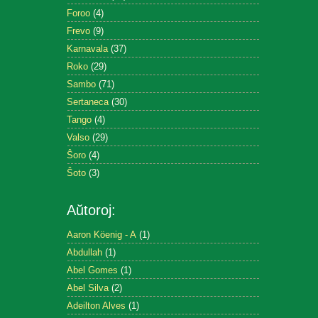
Foroo
(4)
Frevo
(9)
Karnavala
(37)
Roko
(29)
Sambo
(71)
Sertaneca
(30)
Tango
(4)
Valso
(29)
Ŝoro
(4)
Ŝoto
(3)
Aŭtoroj:
Aaron Köenig - A
(1)
Abdullah
(1)
Abel Gomes
(1)
Abel Silva
(2)
Adeilton Alves
(1)