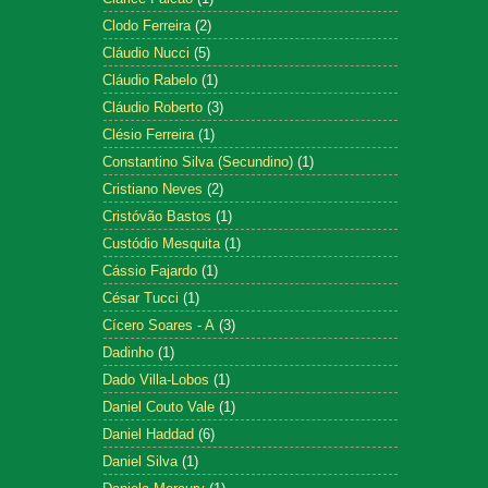
Clodo Ferreira
(2)
Cláudio Nucci
(5)
Cláudio Rabelo
(1)
Cláudio Roberto
(3)
Clésio Ferreira
(1)
Constantino Silva (Secundino)
(1)
Cristiano Neves
(2)
Cristóvão Bastos
(1)
Custódio Mesquita
(1)
Cássio Fajardo
(1)
César Tucci
(1)
Cícero Soares - A
(3)
Dadinho
(1)
Dado Villa-Lobos
(1)
Daniel Couto Vale
(1)
Daniel Haddad
(6)
Daniel Silva
(1)