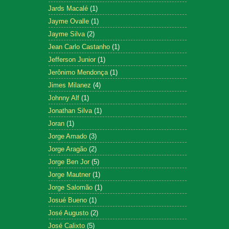
Jards Macalé
(1)
Jayme Ovalle
(1)
Jayme Silva
(2)
Jean Carlo Castanho
(1)
Jefferson Junior
(1)
Jerônimo Mendonça
(1)
Jimes Milanez
(4)
Johnny Alf
(1)
Jonathan Silva
(1)
Joran
(1)
Jorge Amado
(3)
Jorge Aragão
(2)
Jorge Ben Jor
(5)
Jorge Mautner
(1)
Jorge Salomão
(1)
Josué Bueno
(1)
José Augusto
(2)
José Calixto
(5)