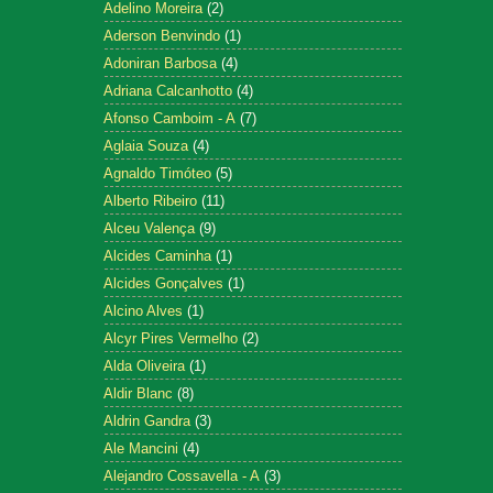
Adelino Moreira
(2)
Aderson Benvindo
(1)
Adoniran Barbosa
(4)
Adriana Calcanhotto
(4)
Afonso Camboim - A
(7)
Aglaia Souza
(4)
Agnaldo Timóteo
(5)
Alberto Ribeiro
(11)
Alceu Valença
(9)
Alcides Caminha
(1)
Alcides Gonçalves
(1)
Alcino Alves
(1)
Alcyr Pires Vermelho
(2)
Alda Oliveira
(1)
Aldir Blanc
(8)
Aldrin Gandra
(3)
Ale Mancini
(4)
Alejandro Cossavella - A
(3)