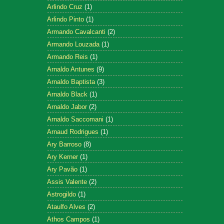
Arlindo Cruz
(1)
Arlindo Pinto
(1)
Armando Cavalcanti
(2)
Armando Louzada
(1)
Armando Reis
(1)
Arnaldo Antunes
(9)
Arnaldo Baptista
(3)
Arnaldo Black
(1)
Arnaldo Jabor
(2)
Arnaldo Saccomani
(1)
Arnaud Rodrigues
(1)
Ary Barroso
(8)
Ary Kerner
(1)
Ary Pavão
(1)
Assis Valente
(2)
Astrogildo
(1)
Ataulfo Alves
(2)
Athos Campos
(1)