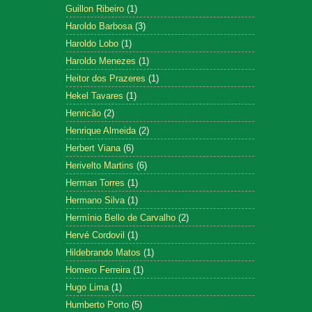
Guillon Ribeiro
(1)
Haroldo Barbosa
(3)
Haroldo Lobo
(1)
Haroldo Menezes
(1)
Heitor dos Prazeres
(1)
Hekel Tavares
(1)
Henricão
(2)
Henrique Almeida
(2)
Herbert Viana
(6)
Herivelto Martins
(6)
Herman Torres
(1)
Hermano Silva
(1)
Hermínio Bello de Carvalho
(2)
Hervé Cordovil
(1)
Hildebrando Matos
(1)
Homero Ferreira
(1)
Hugo Lima
(1)
Humberto Porto
(5)