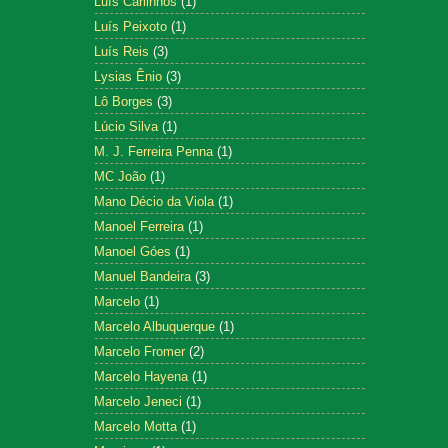
Luís Carlinhos
(1)
Luís Peixoto
(1)
Luís Reis
(3)
Lysias Ênio
(3)
Lô Borges
(3)
Lúcio Silva
(1)
M. J. Ferreira Penna
(1)
MC João
(1)
Mano Décio da Viola
(1)
Manoel Ferreira
(1)
Manoel Góes
(1)
Manuel Bandeira
(3)
Marcelo
(1)
Marcelo Albuquerque
(1)
Marcelo Fromer
(2)
Marcelo Hayena
(1)
Marcelo Jeneci
(1)
Marcelo Motta
(1)