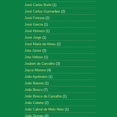
José Carlos Burle
(1)
José Carlos Guimarães
(2)
José Fortuna
(2)
José Garcia
(1)
José Homero
(1)
José Jorge
(1)
José Maria de Abreu
(2)
Jota Júnior
(3)
Jota Velloso
(1)
Joubert de Carvalho
(3)
Joyce Moreno
(4)
João Apolinário
(1)
João Barone
(1)
João Bosco
(7)
João Bosco de Carvalho
(1)
João Cabete
(2)
João Cabral de Melo Neto
(1)
João Donato
(6)