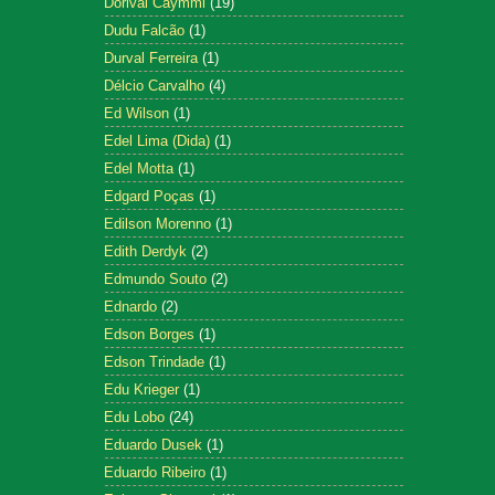
Dorival Caymmi
(19)
Dudu Falcão
(1)
Durval Ferreira
(1)
Délcio Carvalho
(4)
Ed Wilson
(1)
Edel Lima (Dida)
(1)
Edel Motta
(1)
Edgard Poças
(1)
Edilson Morenno
(1)
Edith Derdyk
(2)
Edmundo Souto
(2)
Ednardo
(2)
Edson Borges
(1)
Edson Trindade
(1)
Edu Krieger
(1)
Edu Lobo
(24)
Eduardo Dusek
(1)
Eduardo Ribeiro
(1)