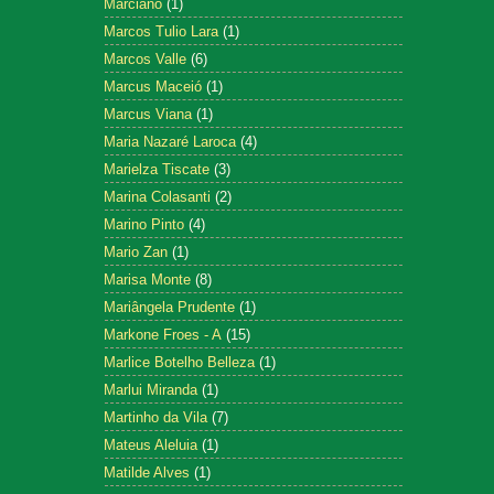
Marciano
(1)
Marcos Tulio Lara
(1)
Marcos Valle
(6)
Marcus Maceió
(1)
Marcus Viana
(1)
Maria Nazaré Laroca
(4)
Marielza Tiscate
(3)
Marina Colasanti
(2)
Marino Pinto
(4)
Mario Zan
(1)
Marisa Monte
(8)
Mariângela Prudente
(1)
Markone Froes - A
(15)
Marlice Botelho Belleza
(1)
Marlui Miranda
(1)
Martinho da Vila
(7)
Mateus Aleluia
(1)
Matilde Alves
(1)