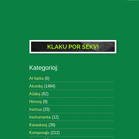
Kategorioj:
AI-farita
(6)
Akordoj
(1484)
Aŭdioj
(82)
Himnoj
(9)
Instrua
(33)
Instrumenta
(12)
Karaokeoj
(39)
Komponaĵo
(212)