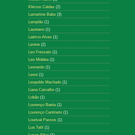
Klécius Caldas
(2)
Lamartine Babo
(3)
Lampião
(1)
Laureano
(1)
Laércio Alves
(1)
Lenine
(2)
Leo Fressato
(1)
Leo Middea
(1)
Leonardo
(1)
Leoni
(1)
Leopoldo Machado
(1)
Liana Carvalho
(1)
Lobão
(1)
Lourenço Baeta
(1)
Lourenço Cantineto
(1)
Lourival Passos
(1)
Lua Tatit
(1)
Lucas Silva
(1)