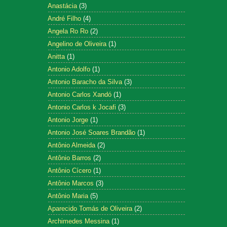
Anastácia
(3)
André Filho
(4)
Angela Ro Ro
(2)
Angelino de Oliveira
(1)
Anitta
(1)
Antonio Adolfo
(1)
Antonio Baracho da Silva
(3)
Antonio Carlos Xandó
(1)
Antonio Carlos k Jocafi
(3)
Antonio Jorge
(1)
Antonio José Soares Brandão
(1)
Antônio Almeida
(2)
Antônio Barros
(2)
Antônio Cícero
(1)
Antônio Marcos
(3)
Antônio Maria
(5)
Aparecido Tomás de Oliveira
(2)
Archimedes Messina
(1)