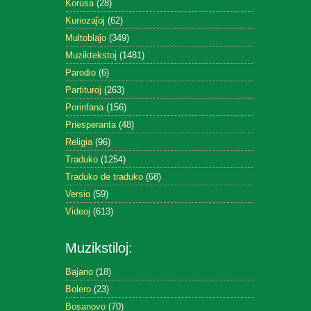
Korusa
(28)
Kuriozaĵoj
(62)
Multoblaĵo
(349)
Muziktekstoj
(1481)
Parodio
(6)
Partituroj
(263)
Porinfana
(156)
Priesperanta
(48)
Religia
(96)
Traduko
(1254)
Traduko de traduko
(68)
Versio
(59)
Videoj
(613)
Muzikstiloj:
Bajano
(18)
Bolero
(23)
Bosanovo
(70)