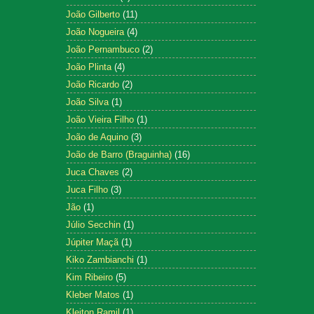
João Gilberto
(11)
João Nogueira
(4)
João Pernambuco
(2)
João Plinta
(4)
João Ricardo
(2)
João Silva
(1)
João Vieira Filho
(1)
João de Aquino
(3)
João de Barro (Braguinha)
(16)
Juca Chaves
(2)
Juca Filho
(3)
Jão
(1)
Júlio Secchin
(1)
Júpiter Maçã
(1)
Kiko Zambianchi
(1)
Kim Ribeiro
(5)
Kleber Matos
(1)
Kleiton Ramil
(1)