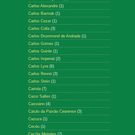
Carlos Alexandre
(1)
Carlos Barmak
(1)
Carlos Cezar
(1)
Carlos Colla
(3)
Carlos Drummond de Andrade
(1)
Carlos Gomes
(1)
Carlos Guinle
(1)
Carlos Imperial
(2)
Carlos Lyra
(6)
Carlos Rennó
(3)
Carlos Stein
(1)
Cartola
(7)
Cassi Salles
(1)
Cassiano
(4)
Catulo da Paixão Cearense
(3)
Cazuza
(1)
Cecéu
(1)
Cecília Meireles
(2)