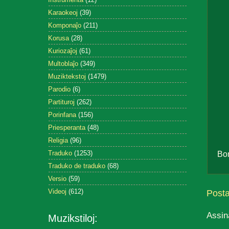
Karaokeoj
(39)
Komponaĵo
(211)
Korusa
(28)
Kuriozaĵoj
(61)
Multoblaĵo
(349)
Muziktekstoj
(1479)
Parodio
(6)
Partituroj
(262)
Porinfana
(156)
Priesperanta
(48)
Religia
(96)
Traduko
(1253)
Bo
Traduko de traduko
(68)
Versio
(59)
Videoj
(612)
Post
Assin
Muzikstiloj: