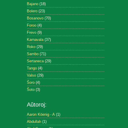
Bajano
(18)
Bolero
(23)
Bosanovo
(70)
Foroo
(4)
Frevo
(9)
Karnavala
(37)
Roko
(29)
Sambo
(71)
Sertaneca
(29)
Tango
(4)
Valso
(29)
Ŝoro
(4)
Ŝoto
(3)
Aŭtoroj:
Aaron Köenig - A
(1)
Abdullah
(1)