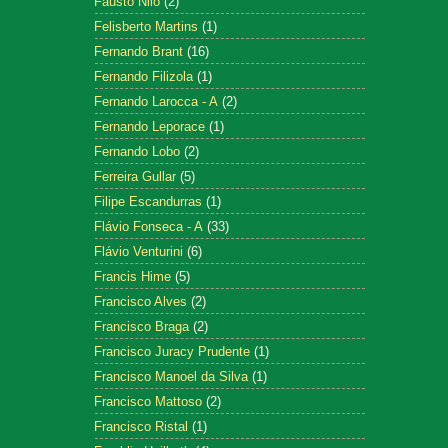
Fausto Nilo
(2)
Felisberto Martins
(1)
Fernando Brant
(16)
Fernando Filizola
(1)
Fernando Larocca - A
(2)
Fernando Leporace
(1)
Fernando Lobo
(2)
Ferreira Gullar
(5)
Filipe Escandurras
(1)
Flávio Fonseca - A
(33)
Flávio Venturini
(6)
Francis Hime
(5)
Francisco Alves
(2)
Francisco Braga
(2)
Francisco Juracy Prudente
(1)
Francisco Manoel da Silva
(1)
Francisco Mattoso
(2)
Francisco Ristal
(1)