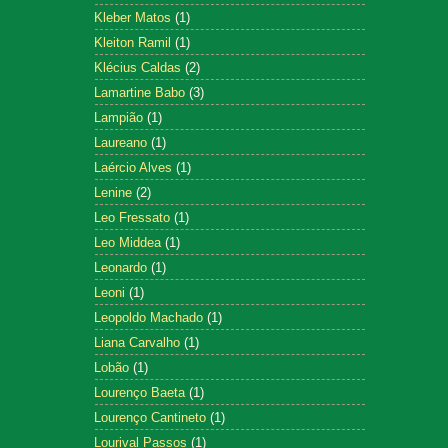
Kleber Matos
(1)
Kleiton Ramil
(1)
Klécius Caldas
(2)
Lamartine Babo
(3)
Lampião
(1)
Laureano
(1)
Laércio Alves
(1)
Lenine
(2)
Leo Fressato
(1)
Leo Middea
(1)
Leonardo
(1)
Leoni
(1)
Leopoldo Machado
(1)
Liana Carvalho
(1)
Lobão
(1)
Lourenço Baeta
(1)
Lourenço Cantineto
(1)
Lourival Passos
(1)