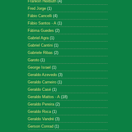
Franklin Heilbuth
(4)
Fred Jorge
(1)
Fábio Cancelli
(4)
Fábio Santos - A
(1)
Fátima Guedes
(2)
Gabriel Agra
(1)
Gabriel Cantini
(1)
Gabriele Ribas
(2)
Garoto
(1)
George Israel
(1)
Geraldo Azevedo
(3)
Geraldo Carneiro
(1)
Geraldo Casé
(1)
Geraldo Mattos - A
(18)
Geraldo Pereira
(2)
Geraldo Roca
(1)
Geraldo Vandré
(3)
Gerson Conrad
(1)