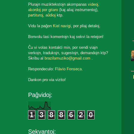
Plurajn muziktekstojn akompanas
videoj
,
akordoj por gitaro
(kaj aliaj instrumentoj),
partituroj
,
aŭdioj
ktp.
Vidu la paĝon
Kiel navigi
, por pliaj detaloj.
Bonvolu lasi komentojn kaj sekvi la retejon!
Ĉu vi volas kontakti min, por sendi viajn
verkojn, tradukojn, sugestojn, demandojn ktp?
Skribu al
brazilamuziko@gmail.com
.
Respondeculo:
Flávio Fonseca
.
Dankon pro via vizito!
Paĝvidoj:
1
3
8
8
6
2
0
Sekvantoj: