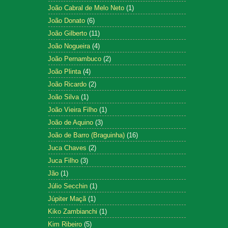
João Cabral de Melo Neto
(1)
João Donato
(6)
João Gilberto
(11)
João Nogueira
(4)
João Pernambuco
(2)
João Plinta
(4)
João Ricardo
(2)
João Silva
(1)
João Vieira Filho
(1)
João de Aquino
(3)
João de Barro (Braguinha)
(16)
Juca Chaves
(2)
Juca Filho
(3)
Jão
(1)
Júlio Secchin
(1)
Júpiter Maçã
(1)
Kiko Zambianchi
(1)
Kim Ribeiro
(5)