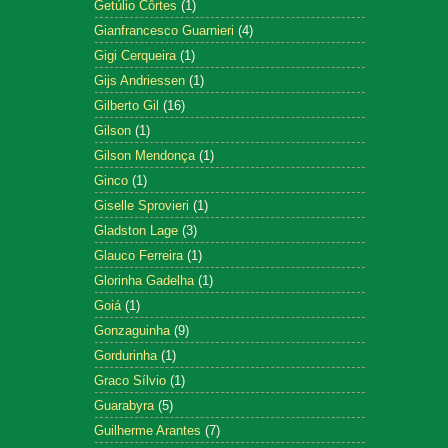
Getúlio Côrtes
(1)
Gianfrancesco Guarnieri
(4)
Gigi Cerqueira
(1)
Gijs Andriessen
(1)
Gilberto Gil
(16)
Gilson
(1)
Gilson Mendonça
(1)
Ginco
(1)
Giselle Sprovieri
(1)
Gladston Lage
(3)
Glauco Ferreira
(1)
Glorinha Gadelha
(1)
Goiá
(1)
Gonzaguinha
(9)
Gordurinha
(1)
Graco Sílvio
(1)
Guarabyra
(5)
Guilherme Arantes
(7)