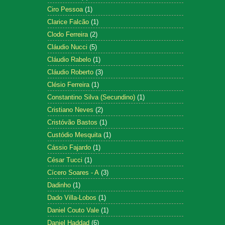
Ciro Pessoa
(1)
Clarice Falcão
(1)
Clodo Ferreira
(2)
Cláudio Nucci
(5)
Cláudio Rabelo
(1)
Cláudio Roberto
(3)
Clésio Ferreira
(1)
Constantino Silva (Secundino)
(1)
Cristiano Neves
(2)
Cristóvão Bastos
(1)
Custódio Mesquita
(1)
Cássio Fajardo
(1)
César Tucci
(1)
Cícero Soares - A
(3)
Dadinho
(1)
Dado Villa-Lobos
(1)
Daniel Couto Vale
(1)
Daniel Haddad
(6)