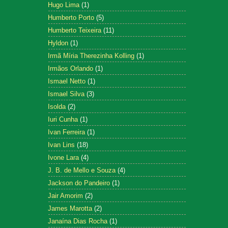
Hugo Lima
(1)
Humberto Porto
(5)
Humberto Teixeira
(11)
Hyldon
(1)
Irmã Míria Therezinha Kolling
(1)
Irmãos Orlando
(1)
Ismael Netto
(1)
Ismael Silva
(3)
Isolda
(2)
Iuri Cunha
(1)
Ivan Ferreira
(1)
Ivan Lins
(18)
Ivone Lara
(4)
J. B. de Mello e Souza
(4)
Jackson do Pandeiro
(1)
Jair Amorim
(2)
James Marotta
(2)
Janaína Dias Rocha
(1)