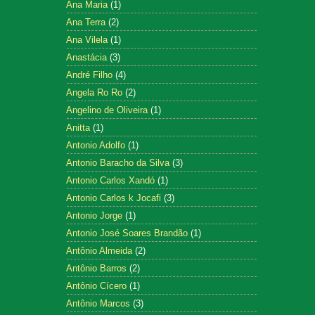
Ana Maria
(1)
Ana Terra
(2)
Ana Vilela
(1)
Anastácia
(3)
André Filho
(4)
Angela Ro Ro
(2)
Angelino de Oliveira
(1)
Anitta
(1)
Antonio Adolfo
(1)
Antonio Baracho da Silva
(3)
Antonio Carlos Xandó
(1)
Antonio Carlos k Jocafi
(3)
Antonio Jorge
(1)
Antonio José Soares Brandão
(1)
Antônio Almeida
(2)
Antônio Barros
(2)
Antônio Cícero
(1)
Antônio Marcos
(3)