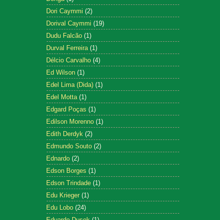
Dori Caymmi
(2)
Dorival Caymmi
(19)
Dudu Falcão
(1)
Durval Ferreira
(1)
Délcio Carvalho
(4)
Ed Wilson
(1)
Edel Lima (Dida)
(1)
Edel Motta
(1)
Edgard Poças
(1)
Edilson Morenno
(1)
Edith Derdyk
(2)
Edmundo Souto
(2)
Ednardo
(2)
Edson Borges
(1)
Edson Trindade
(1)
Edu Krieger
(1)
Edu Lobo
(24)
Eduardo Dusek
(1)