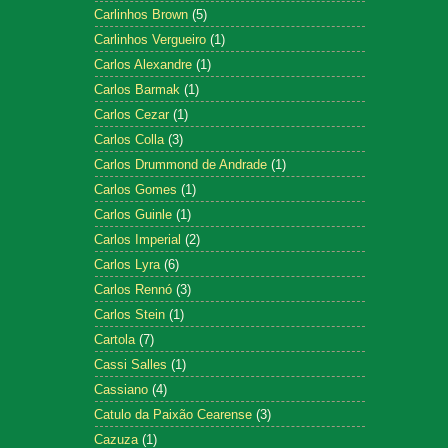
Carlinhos Brown
(5)
Carlinhos Vergueiro
(1)
Carlos Alexandre
(1)
Carlos Barmak
(1)
Carlos Cezar
(1)
Carlos Colla
(3)
Carlos Drummond de Andrade
(1)
Carlos Gomes
(1)
Carlos Guinle
(1)
Carlos Imperial
(2)
Carlos Lyra
(6)
Carlos Rennó
(3)
Carlos Stein
(1)
Cartola
(7)
Cassi Salles
(1)
Cassiano
(4)
Catulo da Paixão Cearense
(3)
Cazuza
(1)