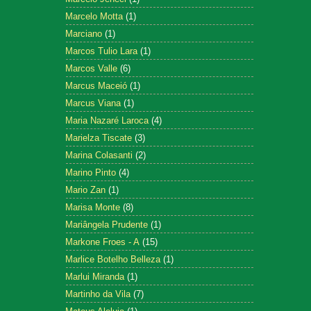
Marcelo Motta
(1)
Marciano
(1)
Marcos Tulio Lara
(1)
Marcos Valle
(6)
Marcus Maceió
(1)
Marcus Viana
(1)
Maria Nazaré Laroca
(4)
Marielza Tiscate
(3)
Marina Colasanti
(2)
Marino Pinto
(4)
Mario Zan
(1)
Marisa Monte
(8)
Mariângela Prudente
(1)
Markone Froes - A
(15)
Marlice Botelho Belleza
(1)
Marlui Miranda
(1)
Martinho da Vila
(7)