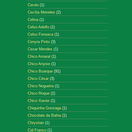
Cecéu
(1)
Cecília Meireles
(2)
Celina
(1)
Celso Adolfo
(1)
Celso Fonseca
(1)
Cenyra Pinto
(3)
Cezar Mendes
(1)
Chico Amaral
(1)
Chico Anysio
(1)
Chico Buarque
(91)
Chico César
(3)
Chico Nogueira
(1)
Chico Roque
(1)
Chico Xavier
(1)
Chiquinha Gonzaga
(1)
Chocolate da Bahia
(1)
Chrystian
(1)
Cid Franco
(1)