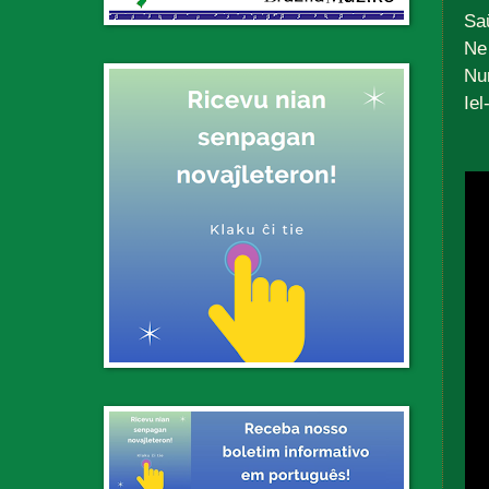
Sa
Ne
Nu
Iel