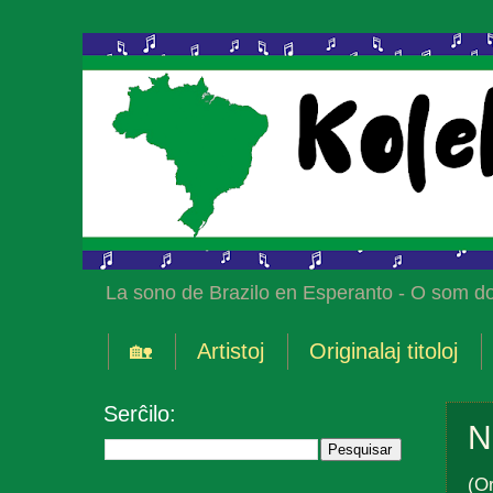
La sono de Brazilo en Esperanto - O som do
🏡
Artistoj
Originalaj titoloj
Serĉilo:
N
(Or