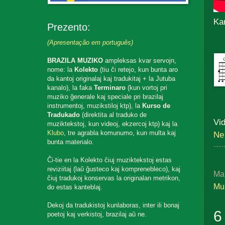
Ka
Prezento:
(Apresentação em português)
BRAZILA MUZIKO
ampleksas kvar servojn,
nome: la
Kolekto
(tiu ĉi retejo, kun bunta aro
da kantoj originalaj kaj tradukitaj + la Jutuba
kanalo), la faka
Terminaro
(kun vortoj pri
muziko ĝenerale kaj speciale pri brazilaj
instrumentoj, muzikstiloj ktp), la
Kurso de
Tradukado
(direktita al traduko de
Vid
muziktekstoj, kun videoj, ekzercoj ktp) kaj la
Klubo
, tre agrabla komunumo, kun multa kaj
Ne
bunta materialo.
Ĉi-tie en la Kolekto ĉiuj muziktekstoj estas
reviziitaj (laŭ ĝusteco kaj komprenebleco), kaj
Ma
ĉiuj tradukoj konservas la originalan metrikon,
Muz
do estas kanteblaj.
Dekoj da tradukistoj kunlaboras, inter ili bonaj
6
poetoj kaj verkistoj, brazilaj aŭ ne.