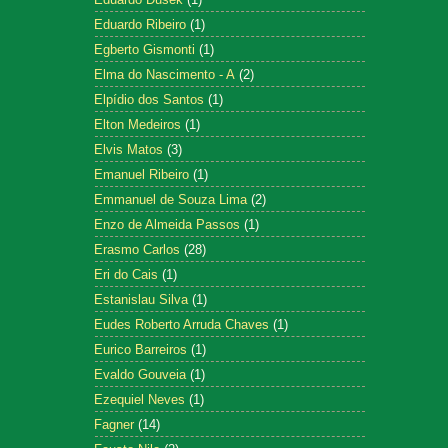
Eduardo Ribeiro
(1)
Egberto Gismonti
(1)
Elma do Nascimento - A
(2)
Elpídio dos Santos
(1)
Elton Medeiros
(1)
Elvis Matos
(3)
Emanuel Ribeiro
(1)
Emmanuel de Souza Lima
(2)
Enzo de Almeida Passos
(1)
Erasmo Carlos
(28)
Eri do Cais
(1)
Estanislau Silva
(1)
Eudes Roberto Arruda Chaves
(1)
Eurico Barreiros
(1)
Evaldo Gouveia
(1)
Ezequiel Neves
(1)
Fagner
(14)