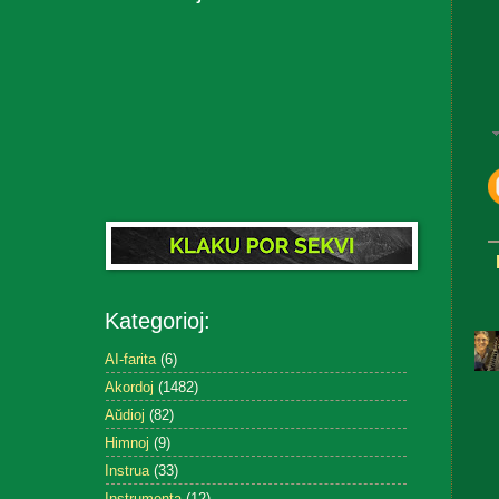
Kategorioj:
AI-farita
(6)
Akordoj
(1482)
Aŭdioj
(82)
Himnoj
(9)
Instrua
(33)
Instrumenta
(12)