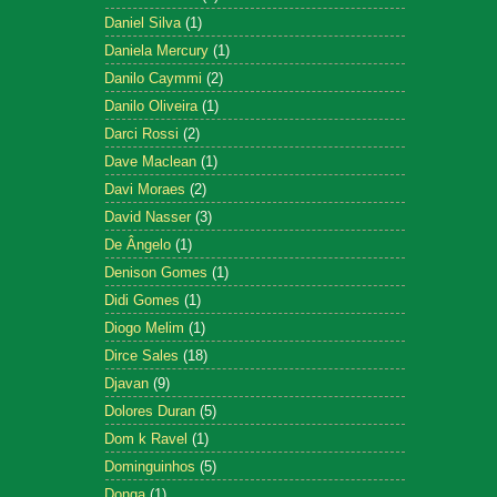
Daniel Silva
(1)
Daniela Mercury
(1)
Danilo Caymmi
(2)
Danilo Oliveira
(1)
Darci Rossi
(2)
Dave Maclean
(1)
Davi Moraes
(2)
David Nasser
(3)
De Ângelo
(1)
Denison Gomes
(1)
Didi Gomes
(1)
Diogo Melim
(1)
Dirce Sales
(18)
Djavan
(9)
Dolores Duran
(5)
Dom k Ravel
(1)
Dominguinhos
(5)
Donga
(1)