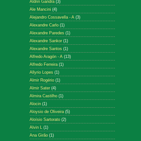
Aldrin Gandra
(3)
Ale Mancini
(4)
Alejandro Cossavella - A
(3)
Alexandre Carlo
(1)
Alexandre Paredes
(1)
Alexandre Sankor
(1)
Alexandre Santos
(1)
Alfredo Aragón - A
(13)
Alfredo Ferreira
(1)
Allyrio Lopes
(1)
Almir Rogério
(1)
Almir Sater
(4)
Almira Castilho
(1)
Alocin
(1)
Aloysio de Oliveira
(5)
Aloísio Sartorato
(2)
Alvin L
(1)
Ana Girão
(1)