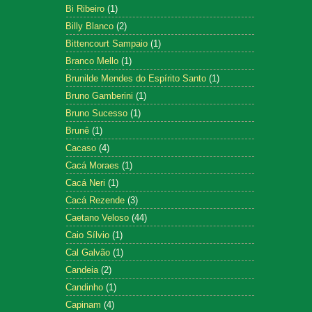
Bi Ribeiro
(1)
Billy Blanco
(2)
Bittencourt Sampaio
(1)
Branco Mello
(1)
Brunilde Mendes do Espírito Santo
(1)
Bruno Gamberini
(1)
Bruno Sucesso
(1)
Brunê
(1)
Cacaso
(4)
Cacá Moraes
(1)
Cacá Neri
(1)
Cacá Rezende
(3)
Caetano Veloso
(44)
Caio Sílvio
(1)
Cal Galvão
(1)
Candeia
(2)
Candinho
(1)
Capinam
(4)