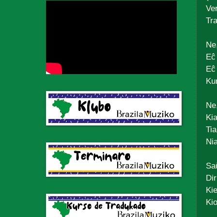
Ve
Tr
Ne
Eĉ 
Eĉ 
Kun
Ne
Kia
Tia
Nia
Sa
Dir
Kie
Kio