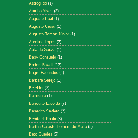
Astrogildo
(1)
Ataulfo Alves
(2)
Augusto Boal
(1)
Augusto César
(1)
Augusto Tomaz Júnior
(1)
Aurelino Lopes
(2)
Auta de Souza
(1)
Baby Consuelo
(1)
Baden Powell
(12)
Bagre Fagundes
(1)
Barbara Serejo
(1)
Belchior
(2)
Belmonte
(1)
Benedito Lacerda
(7)
Benedito Seviero
(2)
Benito di Paula
(3)
Bertha Celeste Homem de Mello
(5)
Beto Guedes
(5)