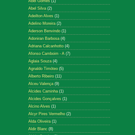
Abel Gomes
(1)
Abel Silva
(2)
Adeilton Alves
(1)
Adelino Moreira
(2)
Aderson Benvindo
(1)
Adoniran Barbosa
(4)
Adriana Calcanhotto
(4)
Afonso Camboim - A
(7)
Aglaia Souza
(4)
Agnaldo Timóteo
(5)
Alberto Ribeiro
(11)
Alceu Valença
(9)
Alcides Caminha
(1)
Alcides Gonçalves
(1)
Alcino Alves
(1)
Alcyr Pires Vermelho
(2)
Alda Oliveira
(1)
Aldir Blanc
(8)