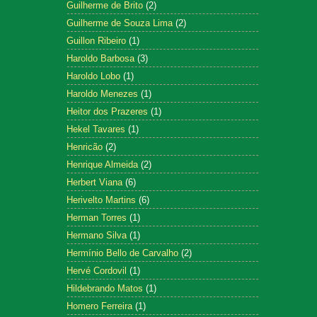
Guilherme de Brito
(2)
Guilherme de Souza Lima
(2)
Guillon Ribeiro
(1)
Haroldo Barbosa
(3)
Haroldo Lobo
(1)
Haroldo Menezes
(1)
Heitor dos Prazeres
(1)
Hekel Tavares
(1)
Henricão
(2)
Henrique Almeida
(2)
Herbert Viana
(6)
Herivelto Martins
(6)
Herman Torres
(1)
Hermano Silva
(1)
Hermínio Bello de Carvalho
(2)
Hervé Cordovil
(1)
Hildebrando Matos
(1)
Homero Ferreira
(1)