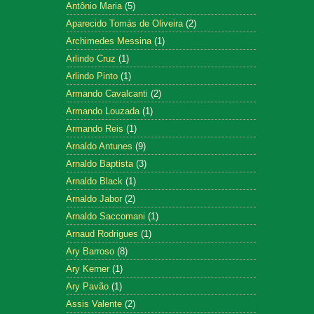
Antônio Maria
(5)
Aparecido Tomás de Oliveira
(2)
Archimedes Messina
(1)
Arlindo Cruz
(1)
Arlindo Pinto
(1)
Armando Cavalcanti
(2)
Armando Louzada
(1)
Armando Reis
(1)
Arnaldo Antunes
(9)
Arnaldo Baptista
(3)
Arnaldo Black
(1)
Arnaldo Jabor
(2)
Arnaldo Saccomani
(1)
Arnaud Rodrigues
(1)
Ary Barroso
(8)
Ary Kerner
(1)
Ary Pavão
(1)
Assis Valente
(2)