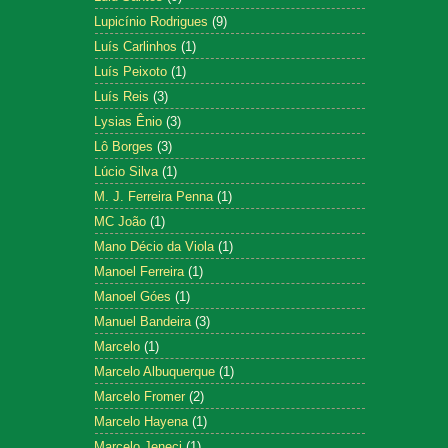
Lupicínio Rodrigues
(9)
Luís Carlinhos
(1)
Luís Peixoto
(1)
Luís Reis
(3)
Lysias Ênio
(3)
Lô Borges
(3)
Lúcio Silva
(1)
M. J. Ferreira Penna
(1)
MC João
(1)
Mano Décio da Viola
(1)
Manoel Ferreira
(1)
Manoel Góes
(1)
Manuel Bandeira
(3)
Marcelo
(1)
Marcelo Albuquerque
(1)
Marcelo Fromer
(2)
Marcelo Hayena
(1)
Marcelo Jeneci
(1)