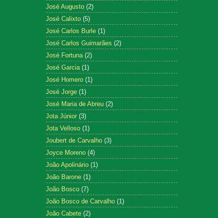
José Augusto
(2)
José Calixto
(5)
José Carlos Burle
(1)
José Carlos Guimarães
(2)
José Fortuna
(2)
José Garcia
(1)
José Homero
(1)
José Jorge
(1)
José Maria de Abreu
(2)
Jota Júnior
(3)
Jota Velloso
(1)
Joubert de Carvalho
(3)
Joyce Moreno
(4)
João Apolinário
(1)
João Barone
(1)
João Bosco
(7)
João Bosco de Carvalho
(1)
João Cabete
(2)