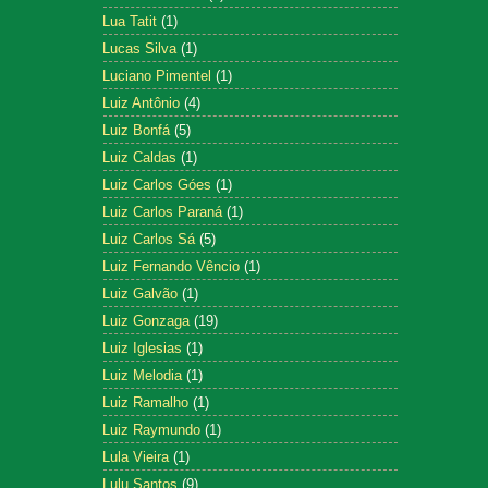
Lua Tatit
(1)
Lucas Silva
(1)
Luciano Pimentel
(1)
Luiz Antônio
(4)
Luiz Bonfá
(5)
Luiz Caldas
(1)
Luiz Carlos Góes
(1)
Luiz Carlos Paraná
(1)
Luiz Carlos Sá
(5)
Luiz Fernando Vêncio
(1)
Luiz Galvão
(1)
Luiz Gonzaga
(19)
Luiz Iglesias
(1)
Luiz Melodia
(1)
Luiz Ramalho
(1)
Luiz Raymundo
(1)
Lula Vieira
(1)
Lulu Santos
(9)