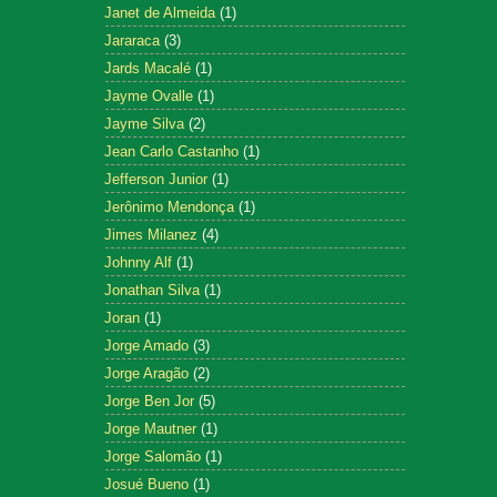
Janet de Almeida
(1)
Jararaca
(3)
Jards Macalé
(1)
Jayme Ovalle
(1)
Jayme Silva
(2)
Jean Carlo Castanho
(1)
Jefferson Junior
(1)
Jerônimo Mendonça
(1)
Jimes Milanez
(4)
Johnny Alf
(1)
Jonathan Silva
(1)
Joran
(1)
Jorge Amado
(3)
Jorge Aragão
(2)
Jorge Ben Jor
(5)
Jorge Mautner
(1)
Jorge Salomão
(1)
Josué Bueno
(1)