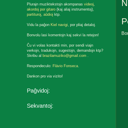
N
Plurajn muziktekstojn akompanas
videoj
,
akordoj por gitaro
(kaj aliaj instrumentoj),
partituroj
,
aŭdioj
ktp.
P
Vidu la paĝon
Kiel navigi
, por pliaj detaloj.
Bo
Bonvolu lasi komentojn kaj sekvi la retejon!
Ĉu vi volas kontakti min, por sendi viajn
verkojn, tradukojn, sugestojn, demandojn ktp?
Skribu al
brazilamuziko@gmail.com
.
Respondeculo:
Flávio Fonseca
.
Dankon pro via vizito!
Paĝvidoj:
Sekvantoj: