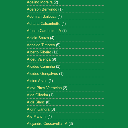
Adelino Moreira
(2)
Aderson Benvindo
(1)
Adoniran Barbosa
(4)
Adriana Calcanhotto
(4)
Afonso Camboim - A
(7)
Aglaia Souza
(4)
Agnaldo Timóteo
(5)
Alberto Ribeiro
(11)
Alceu Valença
(9)
Alcides Caminha
(1)
Alcides Gonçalves
(1)
Alcino Alves
(1)
Alcyr Pires Vermelho
(2)
Alda Oliveira
(1)
Aldir Blanc
(8)
Aldrin Gandra
(3)
Ale Mancini
(4)
Alejandro Cossavella - A
(3)