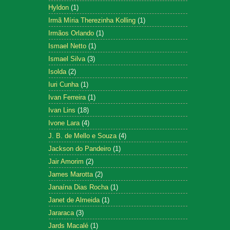
Hyldon
(1)
Irmã Míria Therezinha Kolling
(1)
Irmãos Orlando
(1)
Ismael Netto
(1)
Ismael Silva
(3)
Isolda
(2)
Iuri Cunha
(1)
Ivan Ferreira
(1)
Ivan Lins
(18)
Ivone Lara
(4)
J. B. de Mello e Souza
(4)
Jackson do Pandeiro
(1)
Jair Amorim
(2)
James Marotta
(2)
Janaína Dias Rocha
(1)
Janet de Almeida
(1)
Jararaca
(3)
Jards Macalé
(1)