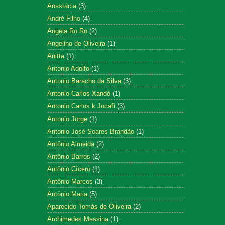
Anastácia
(3)
André Filho
(4)
Angela Ro Ro
(2)
Angelino de Oliveira
(1)
Anitta
(1)
Antonio Adolfo
(1)
Antonio Baracho da Silva
(3)
Antonio Carlos Xandó
(1)
Antonio Carlos k Jocafi
(3)
Antonio Jorge
(1)
Antonio José Soares Brandão
(1)
Antônio Almeida
(2)
Antônio Barros
(2)
Antônio Cícero
(1)
Antônio Marcos
(3)
Antônio Maria
(5)
Aparecido Tomás de Oliveira
(2)
Archimedes Messina
(1)