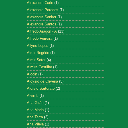
Alexandre Carlo
(1)
Alexandre Paredes
(1)
Alexandre Sankor
(1)
Alexandre Santos
(1)
Alfredo Aragón - A
(13)
Alfredo Ferreira
(1)
Allyrio Lopes
(1)
Almir Rogério
(1)
Almir Sater
(4)
Almira Castilho
(1)
Alocin
(1)
Aloysio de Oliveira
(5)
Aloísio Sartorato
(2)
Alvin L
(1)
Ana Girão
(1)
Ana Maria
(1)
Ana Terra
(2)
Ana Vilela
(1)