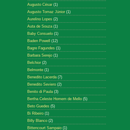
Augusto César
(1)
Augusto Tomaz Júnior
(1)
Aurelino Lopes
(2)
Auta de Souza
(1)
Baby Consuelo
(1)
Baden Powell
(12)
Bagre Fagundes
(1)
Barbara Serejo
(1)
Belchior
(2)
Belmonte
(1)
Benedito Lacerda
(7)
Benedito Seviero
(2)
Benito di Paula
(3)
Bertha Celeste Homem de Mello
(5)
Beto Guedes
(5)
Bi Ribeiro
(1)
Billy Blanco
(2)
Bittencourt Sampaio
(1)