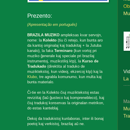
Ob
Mu
Prezento:
(Apresentação em português)
BRAZILA MUZIKO
ampleksas kvar servojn,
nome: la
Kolekto
(tiu ĉi retejo, kun bunta aro
da kantoj originalaj kaj tradukitaj + la Jutuba
kanalo), la faka
Terminaro
(kun vortoj pri
muziko ĝenerale kaj speciale pri brazilaj
instrumentoj, muzikstiloj ktp), la
Kurso de
Tradukado
(direktita al traduko de
Vid
muziktekstoj, kun videoj, ekzercoj ktp) kaj la
Klubo
, tre agrabla komunumo, kun multa kaj
La
bunta materialo.
Ĉi-tie en la Kolekto ĉiuj muziktekstoj estas
reviziitaj (laŭ ĝusteco kaj komprenebleco), kaj
Ma
ĉiuj tradukoj konservas la originalan metrikon,
do estas kanteblaj.
Muz
Tr
Dekoj da tradukistoj kunlaboras, inter ili bonaj
poetoj kaj verkistoj, brazilaj aŭ ne.