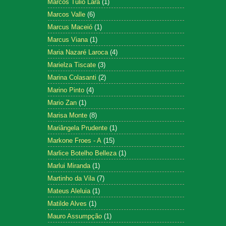
Marcos Tulio Lara
(1)
Marcos Valle
(6)
Marcus Maceió
(1)
Marcus Viana
(1)
Maria Nazaré Laroca
(4)
Marielza Tiscate
(3)
Marina Colasanti
(2)
Marino Pinto
(4)
Mario Zan
(1)
Marisa Monte
(8)
Mariângela Prudente
(1)
Markone Froes - A
(15)
Marlice Botelho Belleza
(1)
Marlui Miranda
(1)
Martinho da Vila
(7)
Mateus Aleluia
(1)
Matilde Alves
(1)
Mauro Assumpção
(1)