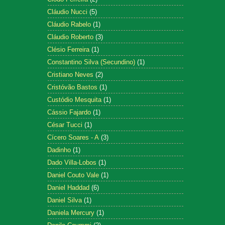
Cláudio Nucci
(5)
Cláudio Rabelo
(1)
Cláudio Roberto
(3)
Clésio Ferreira
(1)
Constantino Silva (Secundino)
(1)
Cristiano Neves
(2)
Cristóvão Bastos
(1)
Custódio Mesquita
(1)
Cássio Fajardo
(1)
César Tucci
(1)
Cícero Soares - A
(3)
Dadinho
(1)
Dado Villa-Lobos
(1)
Daniel Couto Vale
(1)
Daniel Haddad
(6)
Daniel Silva
(1)
Daniela Mercury
(1)