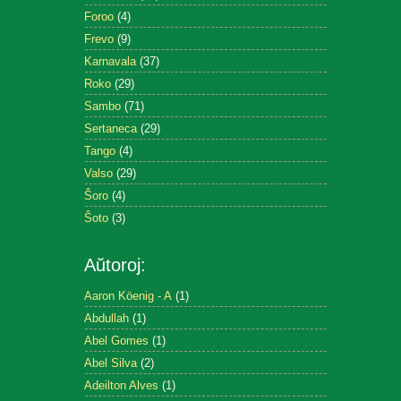
Foroo
(4)
Frevo
(9)
Karnavala
(37)
Roko
(29)
Sambo
(71)
Sertaneca
(29)
Tango
(4)
Valso
(29)
Ŝoro
(4)
Ŝoto
(3)
Aŭtoroj:
Aaron Köenig - A
(1)
Abdullah
(1)
Abel Gomes
(1)
Abel Silva
(2)
Adeilton Alves
(1)