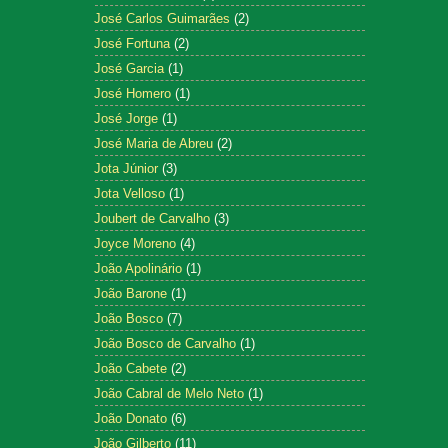
José Carlos Guimarães
(2)
José Fortuna
(2)
José Garcia
(1)
José Homero
(1)
José Jorge
(1)
José Maria de Abreu
(2)
Jota Júnior
(3)
Jota Velloso
(1)
Joubert de Carvalho
(3)
Joyce Moreno
(4)
João Apolinário
(1)
João Barone
(1)
João Bosco
(7)
João Bosco de Carvalho
(1)
João Cabete
(2)
João Cabral de Melo Neto
(1)
João Donato
(6)
João Gilberto
(11)