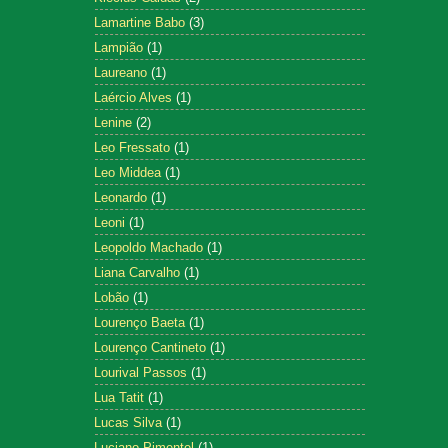
Lamartine Babo
(3)
Lampião
(1)
Laureano
(1)
Laércio Alves
(1)
Lenine
(2)
Leo Fressato
(1)
Leo Middea
(1)
Leonardo
(1)
Leoni
(1)
Leopoldo Machado
(1)
Liana Carvalho
(1)
Lobão
(1)
Lourenço Baeta
(1)
Lourenço Cantineto
(1)
Lourival Passos
(1)
Lua Tatit
(1)
Lucas Silva
(1)
Luciano Pimentel
(1)