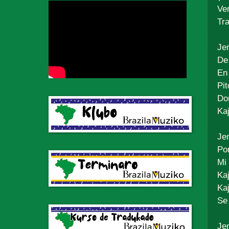
Ve
Tr
Jen
De 
En 
Pit
Dom
Kaj
Jen
Por
Mi 
Ka
Kaj
Se 
Jen