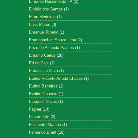
Elma do Nascimento - A
(2)
Elpídio dos Santos
(1)
Elton Medeiros
(1)
Elvis Matos
(3)
Emanuel Ribeiro
(1)
Emmanuel de Souza Lima
(2)
Enzo de Almeida Passos
(1)
Erasmo Carlos
(28)
Eri do Cais
(1)
Estanislau Silva
(1)
Eudes Roberto Arruda Chaves
(1)
Eurico Barreiros
(1)
Evaldo Gouveia
(1)
Ezequiel Neves
(1)
Fagner
(14)
Fausto Nilo
(2)
Felisberto Martins
(1)
Fernando Brant
(16)