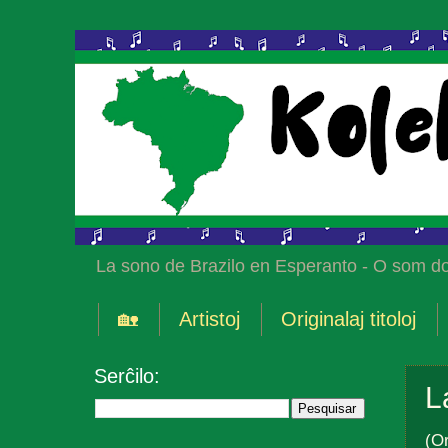
La sono de Brazilo en Esperanto - O som do
🏡
Artistoj
Originalaj titoloj
Serĉilo:
L
(Or