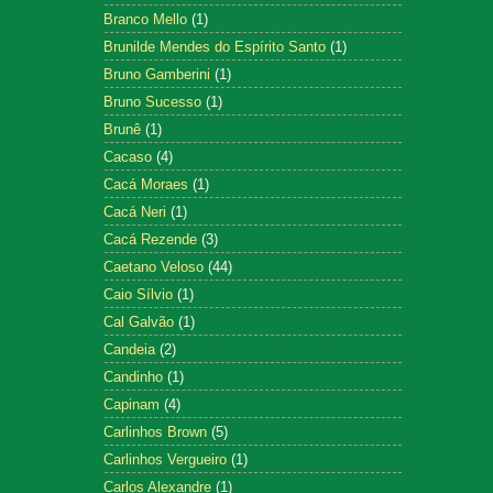
Branco Mello
(1)
Brunilde Mendes do Espírito Santo
(1)
Bruno Gamberini
(1)
Bruno Sucesso
(1)
Brunê
(1)
Cacaso
(4)
Cacá Moraes
(1)
Cacá Neri
(1)
Cacá Rezende
(3)
Caetano Veloso
(44)
Caio Sílvio
(1)
Cal Galvão
(1)
Candeia
(2)
Candinho
(1)
Capinam
(4)
Carlinhos Brown
(5)
Carlinhos Vergueiro
(1)
Carlos Alexandre
(1)