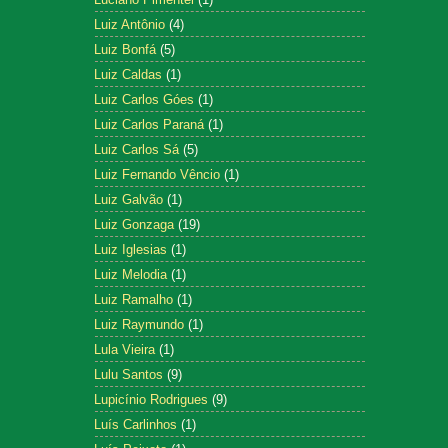
Luiz Antônio
(4)
Luiz Bonfá
(5)
Luiz Caldas
(1)
Luiz Carlos Góes
(1)
Luiz Carlos Paraná
(1)
Luiz Carlos Sá
(5)
Luiz Fernando Vêncio
(1)
Luiz Galvão
(1)
Luiz Gonzaga
(19)
Luiz Iglesias
(1)
Luiz Melodia
(1)
Luiz Ramalho
(1)
Luiz Raymundo
(1)
Lula Vieira
(1)
Lulu Santos
(9)
Lupicínio Rodrigues
(9)
Luís Carlinhos
(1)