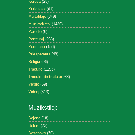
Korusa
(28)
Kuriozaĵoj
(61)
Multoblaĵo
(349)
Muziktekstoj
(1480)
Parodio
(6)
Partituroj
(263)
Porinfana
(156)
Priesperanta
(48)
Religia
(96)
Traduko
(1253)
Traduko de traduko
(68)
Versio
(59)
Videoj
(613)
Muzikstiloj:
Bajano
(18)
Bolero
(23)
Bosanovo
(70)