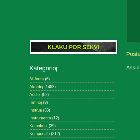
Post
Assin
Kategorioj:
AI-farita
(6)
Akordoj
(1483)
Aŭdioj
(82)
Himnoj
(9)
Instrua
(33)
Instrumenta
(12)
Karaokeoj
(39)
Komponaĵo
(212)