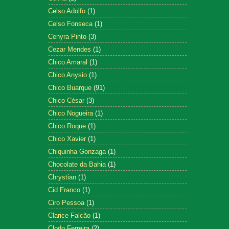
Celso Adolfo
(1)
Celso Fonseca
(1)
Cenyra Pinto
(3)
Cezar Mendes
(1)
Chico Amaral
(1)
Chico Anysio
(1)
Chico Buarque
(91)
Chico César
(3)
Chico Nogueira
(1)
Chico Roque
(1)
Chico Xavier
(1)
Chiquinha Gonzaga
(1)
Chocolate da Bahia
(1)
Chrystian
(1)
Cid Franco
(1)
Ciro Pessoa
(1)
Clarice Falcão
(1)
Clodo Ferreira
(2)