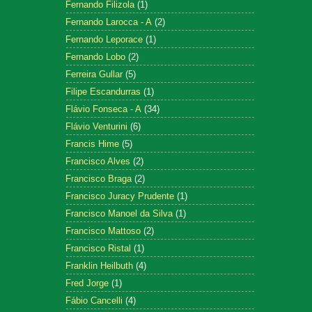
Fernando Filizola
(1)
Fernando Larocca - A
(2)
Fernando Leporace
(1)
Fernando Lobo
(2)
Ferreira Gullar
(5)
Filipe Escandurras
(1)
Flávio Fonseca - A
(34)
Flávio Venturini
(6)
Francis Hime
(5)
Francisco Alves
(2)
Francisco Braga
(2)
Francisco Juracy Prudente
(1)
Francisco Manoel da Silva
(1)
Francisco Mattoso
(2)
Francisco Ristal
(1)
Franklin Heilbuth
(4)
Fred Jorge
(1)
Fábio Cancelli
(4)