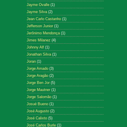
Jayme Ovalle
(1)
Jayme Silva
(2)
Jean Carlo Castanho
(1)
Jefferson Junior
(1)
Jerônimo Mendonça
(1)
Jimes Milanez
(4)
Johnny Alf
(1)
Jonathan Silva
(1)
Joran
(1)
Jorge Amado
(3)
Jorge Aragão
(2)
Jorge Ben Jor
(5)
Jorge Mautner
(1)
Jorge Salomão
(1)
Josué Bueno
(1)
José Augusto
(2)
José Calixto
(5)
José Carlos Burle
(1)