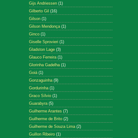
Gijs Andriessen
(1)
Gilberto Gil
(16)
Gilson
(1)
Gilson Mendonça
(1)
Ginco
(1)
Giselle Sprovieri
(1)
Gladston Lage
(3)
Glauco Ferreira
(1)
Glorinha Gadelha
(1)
Goiá
(1)
Gonzaguinha
(9)
Gordurinha
(1)
Graco Sílvio
(1)
Guarabyra
(5)
Guilherme Arantes
(7)
Guilherme de Brito
(2)
Guilherme de Souza Lima
(2)
Guillon Ribeiro
(1)