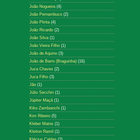
João Nogueira
(4)
João Pernambuco
(2)
João Plinta
(4)
João Ricardo
(2)
João Silva
(1)
João Vieira Filho
(1)
João de Aquino
(3)
João de Barro (Braguinha)
(16)
Juca Chaves
(2)
Juca Filho
(3)
Jão
(1)
Júlio Secchin
(1)
Júpiter Maçã
(1)
Kiko Zambianchi
(1)
Kim Ribeiro
(5)
Kleber Matos
(1)
Kleiton Ramil
(1)
Klécius Caldas
(2)