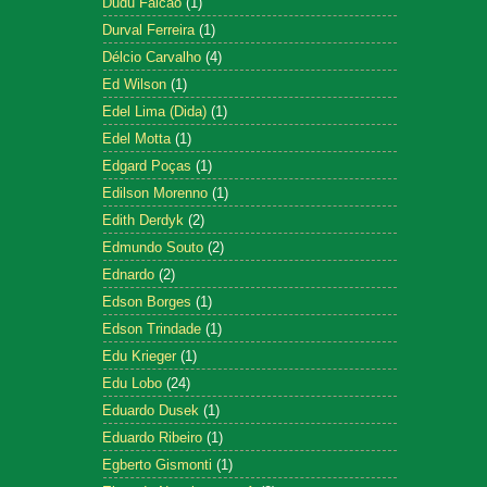
Dudu Falcão
(1)
Durval Ferreira
(1)
Délcio Carvalho
(4)
Ed Wilson
(1)
Edel Lima (Dida)
(1)
Edel Motta
(1)
Edgard Poças
(1)
Edilson Morenno
(1)
Edith Derdyk
(2)
Edmundo Souto
(2)
Ednardo
(2)
Edson Borges
(1)
Edson Trindade
(1)
Edu Krieger
(1)
Edu Lobo
(24)
Eduardo Dusek
(1)
Eduardo Ribeiro
(1)
Egberto Gismonti
(1)