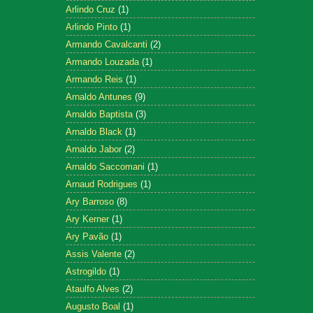
Arlindo Cruz
(1)
Arlindo Pinto
(1)
Armando Cavalcanti
(2)
Armando Louzada
(1)
Armando Reis
(1)
Arnaldo Antunes
(9)
Arnaldo Baptista
(3)
Arnaldo Black
(1)
Arnaldo Jabor
(2)
Arnaldo Saccomani
(1)
Arnaud Rodrigues
(1)
Ary Barroso
(8)
Ary Kerner
(1)
Ary Pavão
(1)
Assis Valente
(2)
Astrogildo
(1)
Ataulfo Alves
(2)
Augusto Boal
(1)