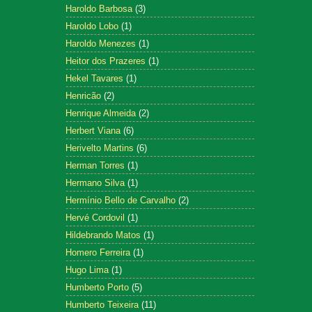
Haroldo Barbosa
(3)
Haroldo Lobo
(1)
Haroldo Menezes
(1)
Heitor dos Prazeres
(1)
Hekel Tavares
(1)
Henricão
(2)
Henrique Almeida
(2)
Herbert Viana
(6)
Herivelto Martins
(6)
Herman Torres
(1)
Hermano Silva
(1)
Hermínio Bello de Carvalho
(2)
Hervé Cordovil
(1)
Hildebrando Matos
(1)
Homero Ferreira
(1)
Hugo Lima
(1)
Humberto Porto
(5)
Humberto Teixeira
(11)