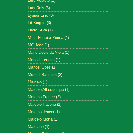
Luís Peixoto
(1)
Luís Reis
(3)
Lysias Ênio
(3)
Lô Borges
(3)
Lúcio Silva
(1)
M. J. Ferreira Penna
(1)
MC João
(1)
Mano Décio da Viola
(1)
Manoel Ferreira
(1)
Manoel Góes
(1)
Manuel Bandeira
(3)
Marcelo
(1)
Marcelo Albuquerque
(1)
Marcelo Fromer
(2)
Marcelo Hayena
(1)
Marcelo Jeneci
(1)
Marcelo Motta
(1)
Marciano
(1)