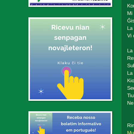
Ko
Mi 
Ĝis
La
Vi 
La 
Re
Sub
La 
Kio
Sed
Tiu
Ne 
Rim
Mu