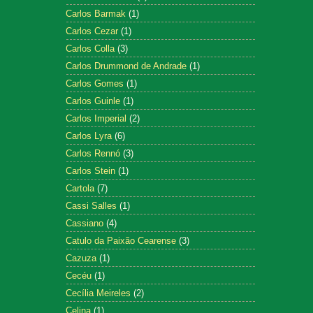
Carlos Barmak
(1)
Carlos Cezar
(1)
Carlos Colla
(3)
Carlos Drummond de Andrade
(1)
Carlos Gomes
(1)
Carlos Guinle
(1)
Carlos Imperial
(2)
Carlos Lyra
(6)
Carlos Rennó
(3)
Carlos Stein
(1)
Cartola
(7)
Cassi Salles
(1)
Cassiano
(4)
Catulo da Paixão Cearense
(3)
Cazuza
(1)
Cecéu
(1)
Cecília Meireles
(2)
Celina
(1)