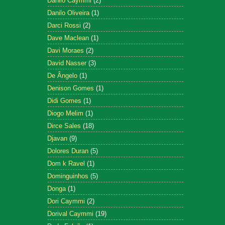
Danilo Caymmi
(2)
Danilo Oliveira
(1)
Darci Rossi
(2)
Dave Maclean
(1)
Davi Moraes
(2)
David Nasser
(3)
De Ângelo
(1)
Denison Gomes
(1)
Didi Gomes
(1)
Diogo Melim
(1)
Dirce Sales
(18)
Djavan
(9)
Dolores Duran
(5)
Dom k Ravel
(1)
Dominguinhos
(5)
Donga
(1)
Dori Caymmi
(2)
Dorival Caymmi
(19)