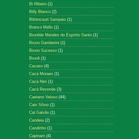
Bi Ribeiro
(1)
Billy Blanco
(2)
Bittencourt Sampaio
(1)
Branco Mello
(1)
Brunilde Mendes do Espírito Santo
(1)
Bruno Gamberini
(1)
Bruno Sucesso
(1)
Brunê
(1)
Cacaso
(4)
Cacá Moraes
(1)
Cacá Neri
(1)
Cacá Rezende
(3)
Caetano Veloso
(44)
Caio Sílvio
(1)
Cal Galvão
(1)
Candeia
(2)
Candinho
(1)
Capinam
(4)