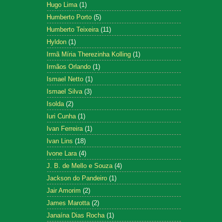
Hugo Lima
(1)
Humberto Porto
(5)
Humberto Teixeira
(11)
Hyldon
(1)
Irmã Míria Therezinha Kolling
(1)
Irmãos Orlando
(1)
Ismael Netto
(1)
Ismael Silva
(3)
Isolda
(2)
Iuri Cunha
(1)
Ivan Ferreira
(1)
Ivan Lins
(18)
Ivone Lara
(4)
J. B. de Mello e Souza
(4)
Jackson do Pandeiro
(1)
Jair Amorim
(2)
James Marotta
(2)
Janaína Dias Rocha
(1)