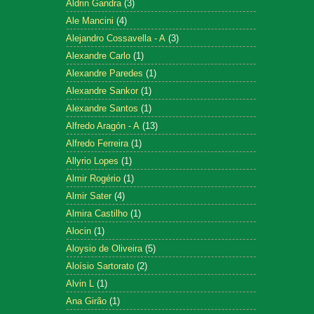
Aldrin Gandra
(3)
Ale Mancini
(4)
Alejandro Cossavella - A
(3)
Alexandre Carlo
(1)
Alexandre Paredes
(1)
Alexandre Sankor
(1)
Alexandre Santos
(1)
Alfredo Aragón - A
(13)
Alfredo Ferreira
(1)
Allyrio Lopes
(1)
Almir Rogério
(1)
Almir Sater
(4)
Almira Castilho
(1)
Alocin
(1)
Aloysio de Oliveira
(5)
Aloísio Sartorato
(2)
Alvin L
(1)
Ana Girão
(1)