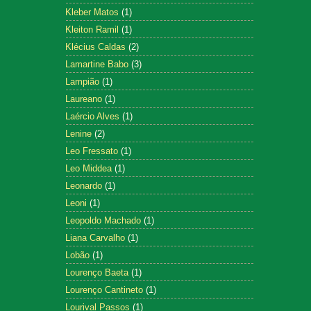
Kleber Matos
(1)
Kleiton Ramil
(1)
Klécius Caldas
(2)
Lamartine Babo
(3)
Lampião
(1)
Laureano
(1)
Laércio Alves
(1)
Lenine
(2)
Leo Fressato
(1)
Leo Middea
(1)
Leonardo
(1)
Leoni
(1)
Leopoldo Machado
(1)
Liana Carvalho
(1)
Lobão
(1)
Lourenço Baeta
(1)
Lourenço Cantineto
(1)
Lourival Passos
(1)