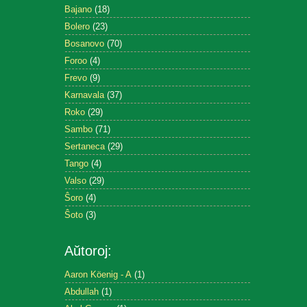
Bajano
(18)
Bolero
(23)
Bosanovo
(70)
Foroo
(4)
Frevo
(9)
Karnavala
(37)
Roko
(29)
Sambo
(71)
Sertaneca
(29)
Tango
(4)
Valso
(29)
Ŝoro
(4)
Ŝoto
(3)
Aŭtoroj:
Aaron Köenig - A
(1)
Abdullah
(1)