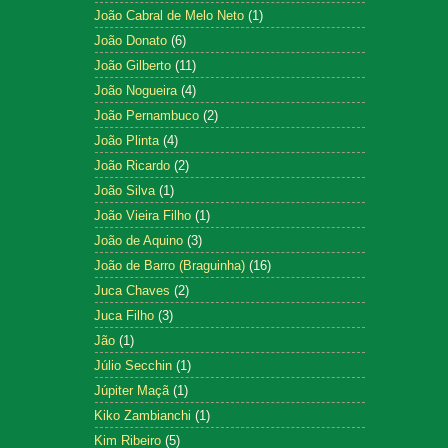
João Cabral de Melo Neto
(1)
João Donato
(6)
João Gilberto
(11)
João Nogueira
(4)
João Pernambuco
(2)
João Plinta
(4)
João Ricardo
(2)
João Silva
(1)
João Vieira Filho
(1)
João de Aquino
(3)
João de Barro (Braguinha)
(16)
Juca Chaves
(2)
Juca Filho
(3)
Jão
(1)
Júlio Secchin
(1)
Júpiter Maçã
(1)
Kiko Zambianchi
(1)
Kim Ribeiro
(5)