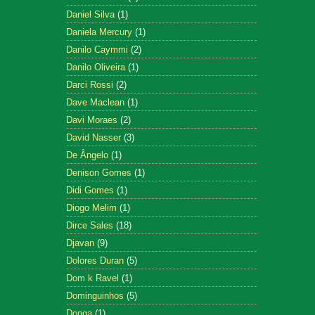
Daniel Silva
(1)
Daniela Mercury
(1)
Danilo Caymmi
(2)
Danilo Oliveira
(1)
Darci Rossi
(2)
Dave Maclean
(1)
Davi Moraes
(2)
David Nasser
(3)
De Ângelo
(1)
Denison Gomes
(1)
Didi Gomes
(1)
Diogo Melim
(1)
Dirce Sales
(18)
Djavan
(9)
Dolores Duran
(5)
Dom k Ravel
(1)
Dominguinhos
(5)
Donga
(1)