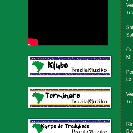
Ve
Tr
Sal
Sal
Ĉi 
Mi 
Por
La
Ven
Tre
Ri
Bra