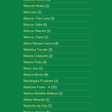
Marcelo Motta
(1)
Marciano
(1)
Marcos Tulio Lara
(1)
Marcos Valle
(6)
Marcus Maceió
(1)
Marcus Viana
(1)
Maria Nazaré Laroca
(4)
Marielza Tiscate
(3)
Marina Colasanti
(2)
Marino Pinto
(4)
Mario Zan
(1)
Marisa Monte
(8)
Mariângela Prudente
(1)
Markone Froes - A
(15)
Marlice Botelho Belleza
(1)
Marlui Miranda
(1)
Martinho da Vila
(7)