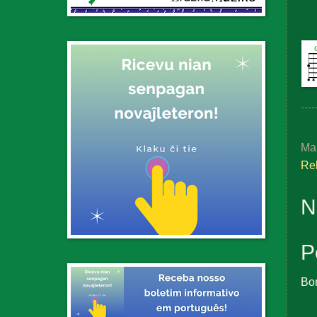
Ma
Rel
N
P
Bo