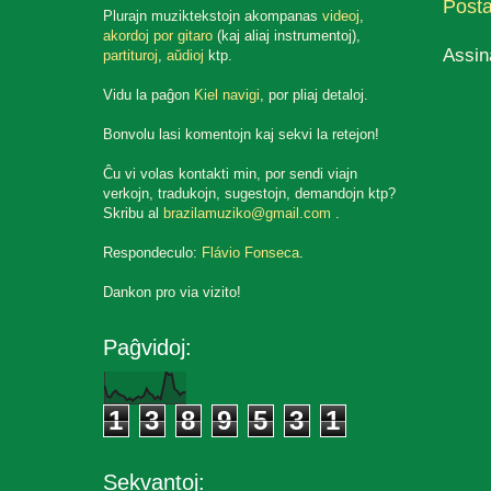
Post
Plurajn muziktekstojn akompanas
videoj
,
akordoj por gitaro
(kaj aliaj instrumentoj),
Assin
partituroj
,
aŭdioj
ktp.
Vidu la paĝon
Kiel navigi
, por pliaj detaloj.
Bonvolu lasi komentojn kaj sekvi la retejon!
Ĉu vi volas kontakti min, por sendi viajn
verkojn, tradukojn, sugestojn, demandojn ktp?
Skribu al
brazilamuziko@gmail.com
.
Respondeculo:
Flávio Fonseca
.
Dankon pro via vizito!
Paĝvidoj:
1
3
8
9
5
3
1
Sekvantoj: