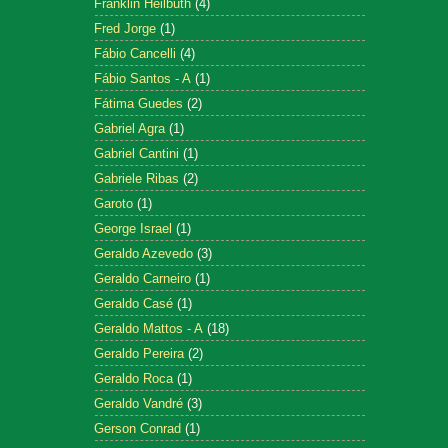
Franklin Heilbuth
(4)
Fred Jorge
(1)
Fábio Cancelli
(4)
Fábio Santos - A
(1)
Fátima Guedes
(2)
Gabriel Agra
(1)
Gabriel Cantini
(1)
Gabriele Ribas
(2)
Garoto
(1)
George Israel
(1)
Geraldo Azevedo
(3)
Geraldo Carneiro
(1)
Geraldo Casé
(1)
Geraldo Mattos - A
(18)
Geraldo Pereira
(2)
Geraldo Roca
(1)
Geraldo Vandré
(3)
Gerson Conrad
(1)