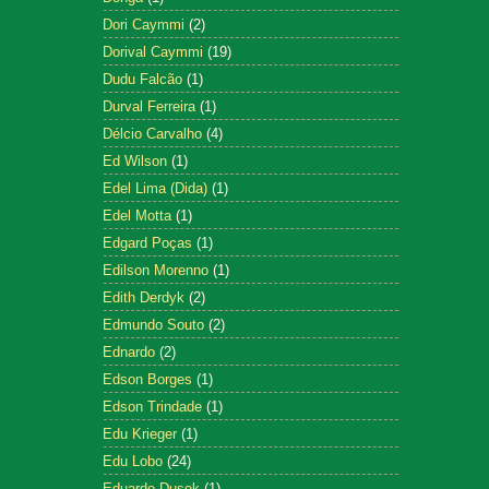
Dori Caymmi
(2)
Dorival Caymmi
(19)
Dudu Falcão
(1)
Durval Ferreira
(1)
Délcio Carvalho
(4)
Ed Wilson
(1)
Edel Lima (Dida)
(1)
Edel Motta
(1)
Edgard Poças
(1)
Edilson Morenno
(1)
Edith Derdyk
(2)
Edmundo Souto
(2)
Ednardo
(2)
Edson Borges
(1)
Edson Trindade
(1)
Edu Krieger
(1)
Edu Lobo
(24)
Eduardo Dusek
(1)