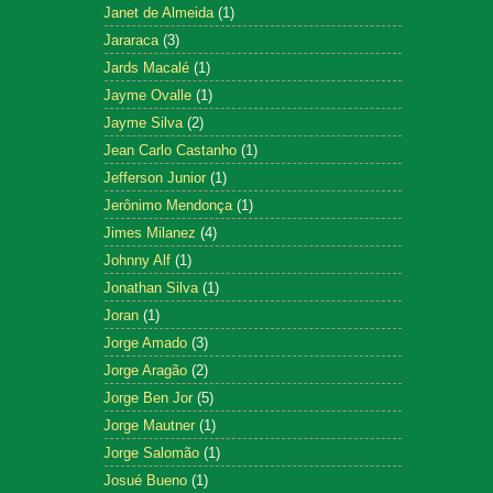
Janet de Almeida
(1)
Jararaca
(3)
Jards Macalé
(1)
Jayme Ovalle
(1)
Jayme Silva
(2)
Jean Carlo Castanho
(1)
Jefferson Junior
(1)
Jerônimo Mendonça
(1)
Jimes Milanez
(4)
Johnny Alf
(1)
Jonathan Silva
(1)
Joran
(1)
Jorge Amado
(3)
Jorge Aragão
(2)
Jorge Ben Jor
(5)
Jorge Mautner
(1)
Jorge Salomão
(1)
Josué Bueno
(1)