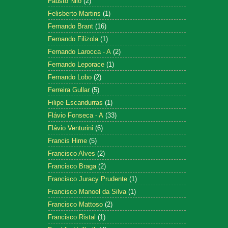
Fausto Nilo
(2)
Felisberto Martins
(1)
Fernando Brant
(16)
Fernando Filizola
(1)
Fernando Larocca - A
(2)
Fernando Leporace
(1)
Fernando Lobo
(2)
Ferreira Gullar
(5)
Filipe Escandurras
(1)
Flávio Fonseca - A
(33)
Flávio Venturini
(6)
Francis Hime
(5)
Francisco Alves
(2)
Francisco Braga
(2)
Francisco Juracy Prudente
(1)
Francisco Manoel da Silva
(1)
Francisco Mattoso
(2)
Francisco Ristal
(1)