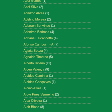
Abel Gomes
(1)
Abel Silva
(2)
Adeilton Alves
(1)
Adelino Moreira
(2)
Aderson Benvindo
(1)
Adoniran Barbosa
(4)
Adriana Calcanhotto
(4)
Afonso Camboim - A
(7)
Aglaia Souza
(4)
Agnaldo Timóteo
(5)
Alberto Ribeiro
(11)
Alceu Valença
(9)
Alcides Caminha
(1)
Alcides Gonçalves
(1)
Alcino Alves
(1)
Alcyr Pires Vermelho
(2)
Alda Oliveira
(1)
Aldir Blanc
(8)