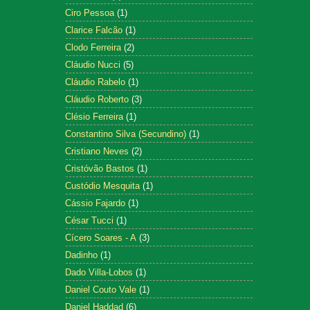
Ciro Pessoa
(1)
Clarice Falcão
(1)
Clodo Ferreira
(2)
Cláudio Nucci
(5)
Cláudio Rabelo
(1)
Cláudio Roberto
(3)
Clésio Ferreira
(1)
Constantino Silva (Secundino)
(1)
Cristiano Neves
(2)
Cristóvão Bastos
(1)
Custódio Mesquita
(1)
Cássio Fajardo
(1)
César Tucci
(1)
Cícero Soares - A
(3)
Dadinho
(1)
Dado Villa-Lobos
(1)
Daniel Couto Vale
(1)
Daniel Haddad
(6)