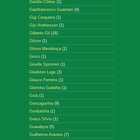
Getúlio Côrtes
(1)
Gianfrancesco Guarnieri
(4)
Gigi Cerqueira
(1)
Gijs Andriessen
(1)
Gilberto Gil
(16)
Gilson
(1)
Gilson Mendonça
(1)
Ginco
(1)
Giselle Sprovieri
(1)
Gladston Lage
(3)
Glauco Ferreira
(1)
Glorinha Gadelha
(1)
Goiá
(1)
Gonzaguinha
(9)
Gordurinha
(1)
Graco Sílvio
(1)
Guarabyra
(5)
Guilherme Arantes
(7)