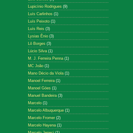
Lupicínio Rodrigues
(9)
Luís Carlinhos
(1)
Luís Peixoto
(1)
Luís Reis
(3)
Lysias Ênio
(3)
Lô Borges
(3)
Lúcio Silva
(1)
M. J. Ferreira Penna
(1)
MC João
(1)
Mano Décio da Viola
(1)
Manoel Ferreira
(1)
Manoel Góes
(1)
Manuel Bandeira
(3)
Marcelo
(1)
Marcelo Albuquerque
(1)
Marcelo Fromer
(2)
Marcelo Hayena
(1)
Marcelo Jeneci
(1)