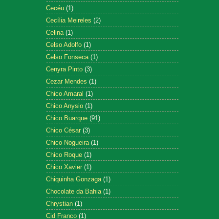
Cecéu
(1)
Cecília Meireles
(2)
Celina
(1)
Celso Adolfo
(1)
Celso Fonseca
(1)
Cenyra Pinto
(3)
Cezar Mendes
(1)
Chico Amaral
(1)
Chico Anysio
(1)
Chico Buarque
(91)
Chico César
(3)
Chico Nogueira
(1)
Chico Roque
(1)
Chico Xavier
(1)
Chiquinha Gonzaga
(1)
Chocolate da Bahia
(1)
Chrystian
(1)
Cid Franco
(1)