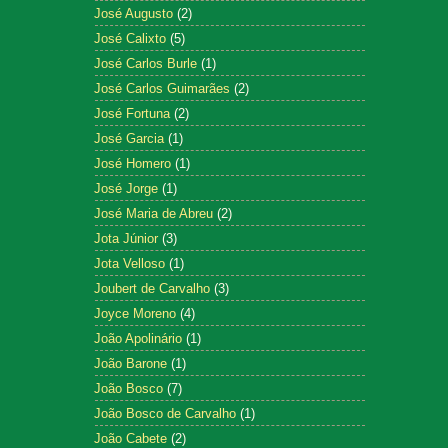
José Augusto
(2)
José Calixto
(5)
José Carlos Burle
(1)
José Carlos Guimarães
(2)
José Fortuna
(2)
José Garcia
(1)
José Homero
(1)
José Jorge
(1)
José Maria de Abreu
(2)
Jota Júnior
(3)
Jota Velloso
(1)
Joubert de Carvalho
(3)
Joyce Moreno
(4)
João Apolinário
(1)
João Barone
(1)
João Bosco
(7)
João Bosco de Carvalho
(1)
João Cabete
(2)