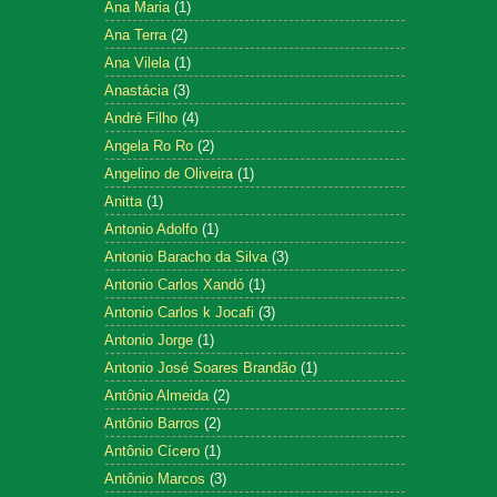
Ana Maria
(1)
Ana Terra
(2)
Ana Vilela
(1)
Anastácia
(3)
André Filho
(4)
Angela Ro Ro
(2)
Angelino de Oliveira
(1)
Anitta
(1)
Antonio Adolfo
(1)
Antonio Baracho da Silva
(3)
Antonio Carlos Xandó
(1)
Antonio Carlos k Jocafi
(3)
Antonio Jorge
(1)
Antonio José Soares Brandão
(1)
Antônio Almeida
(2)
Antônio Barros
(2)
Antônio Cícero
(1)
Antônio Marcos
(3)