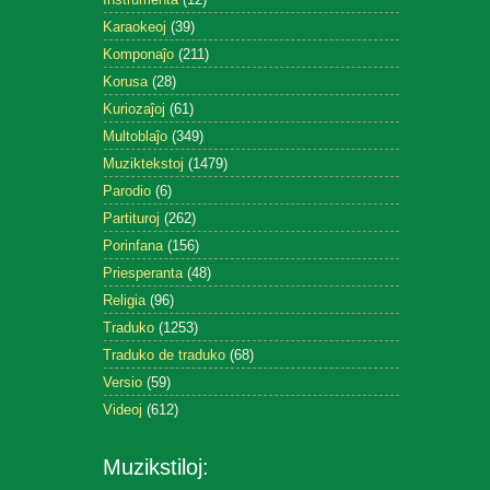
Karaokeoj
(39)
Komponaĵo
(211)
Korusa
(28)
Kuriozaĵoj
(61)
Multoblaĵo
(349)
Muziktekstoj
(1479)
Parodio
(6)
Partituroj
(262)
Porinfana
(156)
Priesperanta
(48)
Religia
(96)
Traduko
(1253)
Traduko de traduko
(68)
Versio
(59)
Videoj
(612)
Muzikstiloj: