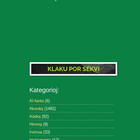
Kategorioj:
AI-farita
(6)
Akordoj
(1482)
Aŭdioj
(82)
Himnoj
(9)
Instrua
(33)
Instrumenta
(12)