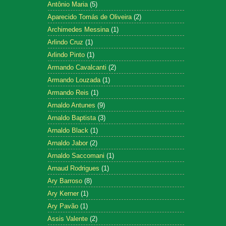
Antônio Maria
(5)
Aparecido Tomás de Oliveira
(2)
Archimedes Messina
(1)
Arlindo Cruz
(1)
Arlindo Pinto
(1)
Armando Cavalcanti
(2)
Armando Louzada
(1)
Armando Reis
(1)
Arnaldo Antunes
(9)
Arnaldo Baptista
(3)
Arnaldo Black
(1)
Arnaldo Jabor
(2)
Arnaldo Saccomani
(1)
Arnaud Rodrigues
(1)
Ary Barroso
(8)
Ary Kerner
(1)
Ary Pavão
(1)
Assis Valente
(2)