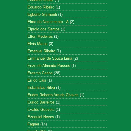
Eduardo Ribeiro
(1)
Egberto Gismonti
(1)
Elma do Nascimento - A
(2)
Elpídio dos Santos
(1)
Elton Medeiros
(1)
Elvis Matos
(3)
Emanuel Ribeiro
(1)
Emmanuel de Souza Lima
(2)
Enzo de Almeida Passos
(1)
Erasmo Carlos
(28)
Eri do Cais
(1)
Estanislau Silva
(1)
Eudes Roberto Arruda Chaves
(1)
Eurico Barreiros
(1)
Evaldo Gouveia
(1)
Ezequiel Neves
(1)
Fagner
(14)