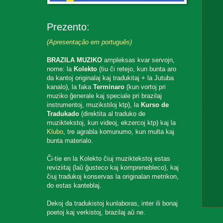
Prezento:
(Apresentação em português)
BRAZILA MUZIKO
ampleksas kvar servojn,
nome: la
Kolekto
(tiu ĉi retejo, kun bunta aro
da kantoj originalaj kaj tradukitaj + la Jutuba
kanalo), la faka
Terminaro
(kun vortoj pri
muziko ĝenerale kaj speciale pri brazilaj
instrumentoj, muzikstiloj ktp), la
Kurso de
Tradukado
(direktita al traduko de
muziktekstoj, kun videoj, ekzercoj ktp) kaj la
Klubo
, tre agrabla komunumo, kun multa kaj
bunta materialo.
Ĉi-tie en la Kolekto ĉiuj muziktekstoj estas
reviziitaj (laŭ ĝusteco kaj komprenebleco), kaj
ĉiuj tradukoj konservas la originalan metrikon,
do estas kanteblaj.
Dekoj da tradukistoj kunlaboras, inter ili bonaj
poetoj kaj verkistoj, brazilaj aŭ ne.