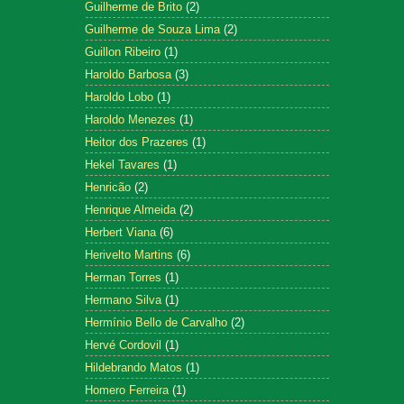
Guilherme de Brito
(2)
Guilherme de Souza Lima
(2)
Guillon Ribeiro
(1)
Haroldo Barbosa
(3)
Haroldo Lobo
(1)
Haroldo Menezes
(1)
Heitor dos Prazeres
(1)
Hekel Tavares
(1)
Henricão
(2)
Henrique Almeida
(2)
Herbert Viana
(6)
Herivelto Martins
(6)
Herman Torres
(1)
Hermano Silva
(1)
Hermínio Bello de Carvalho
(2)
Hervé Cordovil
(1)
Hildebrando Matos
(1)
Homero Ferreira
(1)