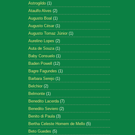
Astrogildo
(1)
Ataulfo Alves
(2)
Augusto Boal
(1)
Augusto César
(1)
Augusto Tomaz Júnior
(1)
Aurelino Lopes
(2)
Auta de Souza
(1)
Baby Consuelo
(1)
Baden Powell
(12)
Bagre Fagundes
(1)
Barbara Serejo
(1)
Belchior
(2)
Belmonte
(1)
Benedito Lacerda
(7)
Benedito Seviero
(2)
Benito di Paula
(3)
Bertha Celeste Homem de Mello
(5)
Beto Guedes
(5)