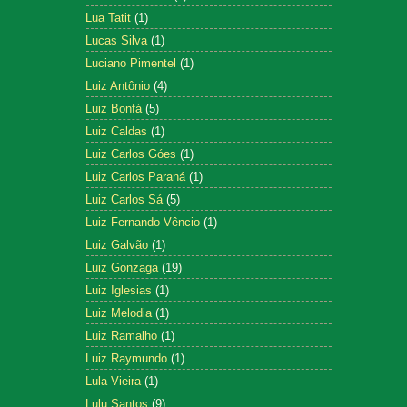
Lua Tatit
(1)
Lucas Silva
(1)
Luciano Pimentel
(1)
Luiz Antônio
(4)
Luiz Bonfá
(5)
Luiz Caldas
(1)
Luiz Carlos Góes
(1)
Luiz Carlos Paraná
(1)
Luiz Carlos Sá
(5)
Luiz Fernando Vêncio
(1)
Luiz Galvão
(1)
Luiz Gonzaga
(19)
Luiz Iglesias
(1)
Luiz Melodia
(1)
Luiz Ramalho
(1)
Luiz Raymundo
(1)
Lula Vieira
(1)
Lulu Santos
(9)