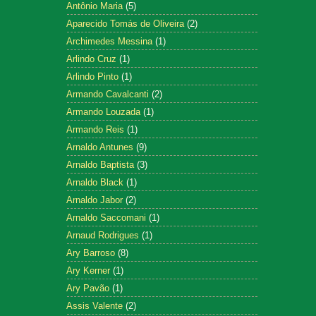
Antônio Maria
(5)
Aparecido Tomás de Oliveira
(2)
Archimedes Messina
(1)
Arlindo Cruz
(1)
Arlindo Pinto
(1)
Armando Cavalcanti
(2)
Armando Louzada
(1)
Armando Reis
(1)
Arnaldo Antunes
(9)
Arnaldo Baptista
(3)
Arnaldo Black
(1)
Arnaldo Jabor
(2)
Arnaldo Saccomani
(1)
Arnaud Rodrigues
(1)
Ary Barroso
(8)
Ary Kerner
(1)
Ary Pavão
(1)
Assis Valente
(2)