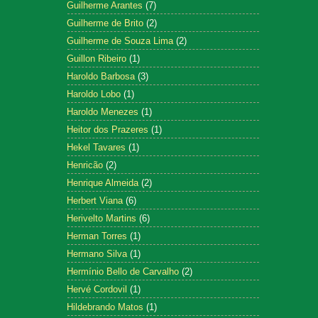
Guilherme Arantes
(7)
Guilherme de Brito
(2)
Guilherme de Souza Lima
(2)
Guillon Ribeiro
(1)
Haroldo Barbosa
(3)
Haroldo Lobo
(1)
Haroldo Menezes
(1)
Heitor dos Prazeres
(1)
Hekel Tavares
(1)
Henricão
(2)
Henrique Almeida
(2)
Herbert Viana
(6)
Herivelto Martins
(6)
Herman Torres
(1)
Hermano Silva
(1)
Hermínio Bello de Carvalho
(2)
Hervé Cordovil
(1)
Hildebrando Matos
(1)