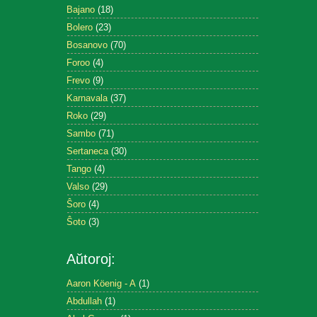
Bajano
(18)
Bolero
(23)
Bosanovo
(70)
Foroo
(4)
Frevo
(9)
Karnavala
(37)
Roko
(29)
Sambo
(71)
Sertaneca
(30)
Tango
(4)
Valso
(29)
Ŝoro
(4)
Ŝoto
(3)
Aŭtoroj:
Aaron Köenig - A
(1)
Abdullah
(1)