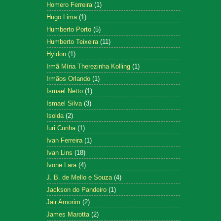
Homero Ferreira
(1)
Hugo Lima
(1)
Humberto Porto
(5)
Humberto Teixeira
(11)
Hyldon
(1)
Irmã Míria Therezinha Kolling
(1)
Irmãos Orlando
(1)
Ismael Netto
(1)
Ismael Silva
(3)
Isolda
(2)
Iuri Cunha
(1)
Ivan Ferreira
(1)
Ivan Lins
(18)
Ivone Lara
(4)
J. B. de Mello e Souza
(4)
Jackson do Pandeiro
(1)
Jair Amorim
(2)
James Marotta
(2)