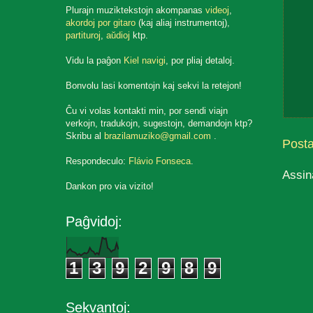
Plurajn muziktekstojn akompanas
videoj
,
akordoj por gitaro
(kaj aliaj instrumentoj),
partituroj
,
aŭdioj
ktp.
Vidu la paĝon
Kiel navigi
, por pliaj detaloj.
Bonvolu lasi komentojn kaj sekvi la retejon!
Ĉu vi volas kontakti min, por sendi viajn
verkojn, tradukojn, sugestojn, demandojn ktp?
Skribu al
brazilamuziko@gmail.com
.
Post
Respondeculo:
Flávio Fonseca
.
Assin
Dankon pro via vizito!
Paĝvidoj:
1
3
9
2
9
8
9
Sekvantoj: