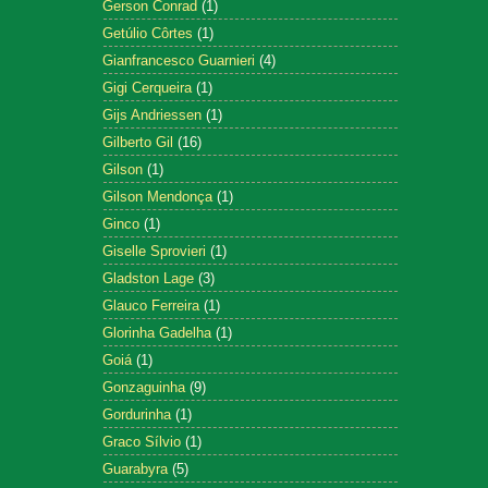
Gerson Conrad
(1)
Getúlio Côrtes
(1)
Gianfrancesco Guarnieri
(4)
Gigi Cerqueira
(1)
Gijs Andriessen
(1)
Gilberto Gil
(16)
Gilson
(1)
Gilson Mendonça
(1)
Ginco
(1)
Giselle Sprovieri
(1)
Gladston Lage
(3)
Glauco Ferreira
(1)
Glorinha Gadelha
(1)
Goiá
(1)
Gonzaguinha
(9)
Gordurinha
(1)
Graco Sílvio
(1)
Guarabyra
(5)