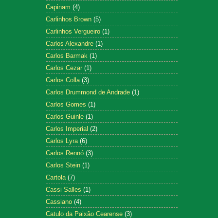
Capinam
(4)
Carlinhos Brown
(5)
Carlinhos Vergueiro
(1)
Carlos Alexandre
(1)
Carlos Barmak
(1)
Carlos Cezar
(1)
Carlos Colla
(3)
Carlos Drummond de Andrade
(1)
Carlos Gomes
(1)
Carlos Guinle
(1)
Carlos Imperial
(2)
Carlos Lyra
(6)
Carlos Rennó
(3)
Carlos Stein
(1)
Cartola
(7)
Cassi Salles
(1)
Cassiano
(4)
Catulo da Paixão Cearense
(3)