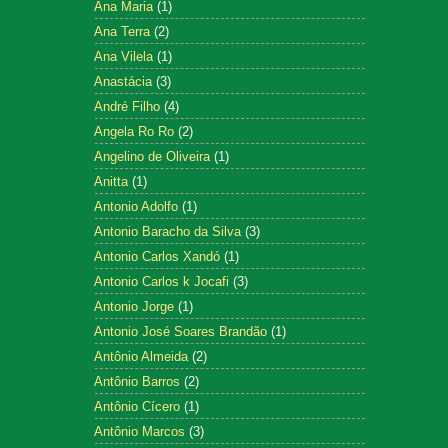
Ana Maria
(1)
Ana Terra
(2)
Ana Vilela
(1)
Anastácia
(3)
André Filho
(4)
Angela Ro Ro
(2)
Angelino de Oliveira
(1)
Anitta
(1)
Antonio Adolfo
(1)
Antonio Baracho da Silva
(3)
Antonio Carlos Xandó
(1)
Antonio Carlos k Jocafi
(3)
Antonio Jorge
(1)
Antonio José Soares Brandão
(1)
Antônio Almeida
(2)
Antônio Barros
(2)
Antônio Cícero
(1)
Antônio Marcos
(3)