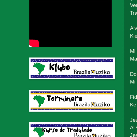
Ve
Tr
Alv
Kie
Mi 
Ma
Do
Mi
Fi
Ke
Jes
Al 
Jes