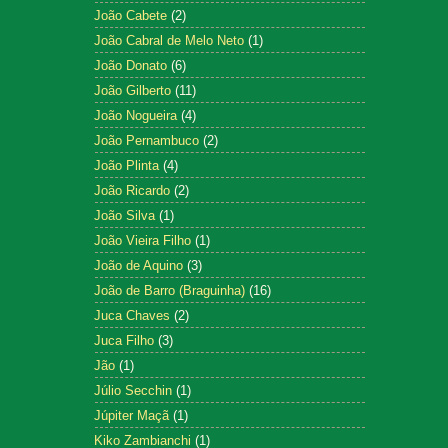
João Cabete
(2)
João Cabral de Melo Neto
(1)
João Donato
(6)
João Gilberto
(11)
João Nogueira
(4)
João Pernambuco
(2)
João Plinta
(4)
João Ricardo
(2)
João Silva
(1)
João Vieira Filho
(1)
João de Aquino
(3)
João de Barro (Braguinha)
(16)
Juca Chaves
(2)
Juca Filho
(3)
Jão
(1)
Júlio Secchin
(1)
Júpiter Maçã
(1)
Kiko Zambianchi
(1)