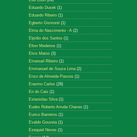
Eduardo Dusek
(1)
Eduardo Ribeiro
(1)
Egberto Gismonti
(1)
Elma do Nascimento - A
(2)
Elpídio dos Santos
(1)
Elton Medeiros
(1)
Elvis Matos
(3)
Emanuel Ribeiro
(1)
Emmanuel de Souza Lima
(2)
Enzo de Almeida Passos
(1)
Erasmo Carlos
(28)
Eri do Cais
(1)
Estanislau Silva
(1)
Eudes Roberto Arruda Chaves
(1)
Eurico Barreiros
(1)
Evaldo Gouveia
(1)
Ezequiel Neves
(1)