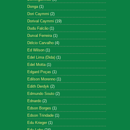
Donga
(1)
Dori Caymmi
(2)
Dorival Caymmi
(19)
Dudu Falcão
(1)
Durval Ferreira
(1)
Délcio Carvalho
(4)
Ed Wilson
(1)
Edel Lima (Dida)
(1)
Edel Motta
(1)
Edgard Poças
(1)
Edilson Morenno
(1)
Edith Derdyk
(2)
Edmundo Souto
(2)
Ednardo
(2)
Edson Borges
(1)
Edson Trindade
(1)
Edu Krieger
(1)
Edu Lobo
(24)