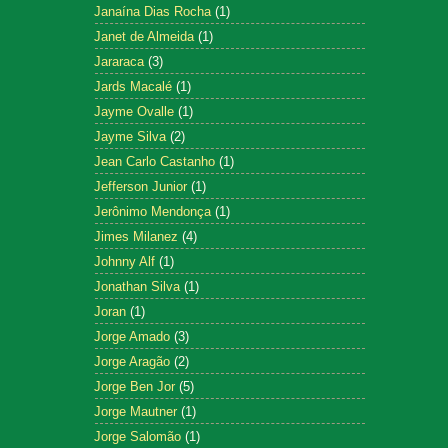
Janaína Dias Rocha
(1)
Janet de Almeida
(1)
Jararaca
(3)
Jards Macalé
(1)
Jayme Ovalle
(1)
Jayme Silva
(2)
Jean Carlo Castanho
(1)
Jefferson Junior
(1)
Jerônimo Mendonça
(1)
Jimes Milanez
(4)
Johnny Alf
(1)
Jonathan Silva
(1)
Joran
(1)
Jorge Amado
(3)
Jorge Aragão
(2)
Jorge Ben Jor
(5)
Jorge Mautner
(1)
Jorge Salomão
(1)