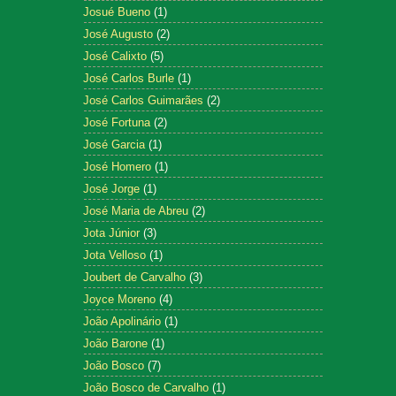
Josué Bueno
(1)
José Augusto
(2)
José Calixto
(5)
José Carlos Burle
(1)
José Carlos Guimarães
(2)
José Fortuna
(2)
José Garcia
(1)
José Homero
(1)
José Jorge
(1)
José Maria de Abreu
(2)
Jota Júnior
(3)
Jota Velloso
(1)
Joubert de Carvalho
(3)
Joyce Moreno
(4)
João Apolinário
(1)
João Barone
(1)
João Bosco
(7)
João Bosco de Carvalho
(1)