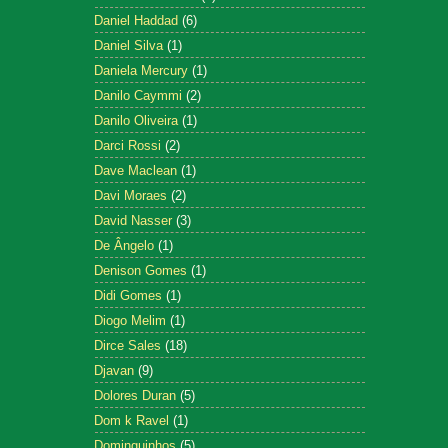
Daniel Haddad
(6)
Daniel Silva
(1)
Daniela Mercury
(1)
Danilo Caymmi
(2)
Danilo Oliveira
(1)
Darci Rossi
(2)
Dave Maclean
(1)
Davi Moraes
(2)
David Nasser
(3)
De Ângelo
(1)
Denison Gomes
(1)
Didi Gomes
(1)
Diogo Melim
(1)
Dirce Sales
(18)
Djavan
(9)
Dolores Duran
(5)
Dom k Ravel
(1)
Dominguinhos
(5)