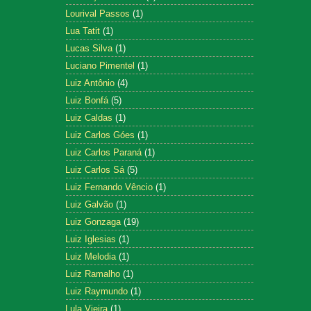
Lourival Passos
(1)
Lua Tatit
(1)
Lucas Silva
(1)
Luciano Pimentel
(1)
Luiz Antônio
(4)
Luiz Bonfá
(5)
Luiz Caldas
(1)
Luiz Carlos Góes
(1)
Luiz Carlos Paraná
(1)
Luiz Carlos Sá
(5)
Luiz Fernando Vêncio
(1)
Luiz Galvão
(1)
Luiz Gonzaga
(19)
Luiz Iglesias
(1)
Luiz Melodia
(1)
Luiz Ramalho
(1)
Luiz Raymundo
(1)
Lula Vieira
(1)