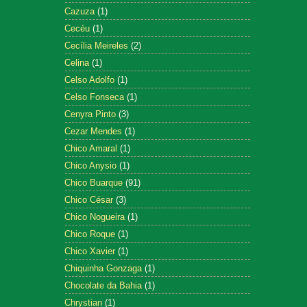
Cazuza
(1)
Cecéu
(1)
Cecília Meireles
(2)
Celina
(1)
Celso Adolfo
(1)
Celso Fonseca
(1)
Cenyra Pinto
(3)
Cezar Mendes
(1)
Chico Amaral
(1)
Chico Anysio
(1)
Chico Buarque
(91)
Chico César
(3)
Chico Nogueira
(1)
Chico Roque
(1)
Chico Xavier
(1)
Chiquinha Gonzaga
(1)
Chocolate da Bahia
(1)
Chrystian
(1)