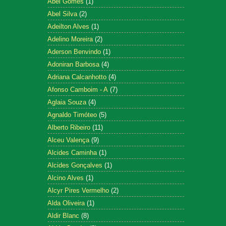
Abel Gomes
(1)
Abel Silva
(2)
Adeilton Alves
(1)
Adelino Moreira
(2)
Aderson Benvindo
(1)
Adoniran Barbosa
(4)
Adriana Calcanhotto
(4)
Afonso Camboim - A
(7)
Aglaia Souza
(4)
Agnaldo Timóteo
(5)
Alberto Ribeiro
(11)
Alceu Valença
(9)
Alcides Caminha
(1)
Alcides Gonçalves
(1)
Alcino Alves
(1)
Alcyr Pires Vermelho
(2)
Alda Oliveira
(1)
Aldir Blanc
(8)