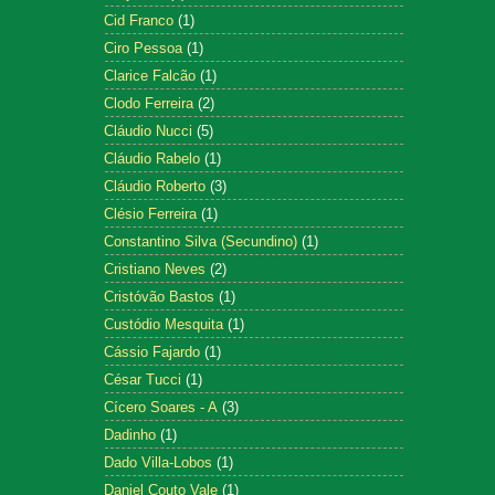
Cid Franco
(1)
Ciro Pessoa
(1)
Clarice Falcão
(1)
Clodo Ferreira
(2)
Cláudio Nucci
(5)
Cláudio Rabelo
(1)
Cláudio Roberto
(3)
Clésio Ferreira
(1)
Constantino Silva (Secundino)
(1)
Cristiano Neves
(2)
Cristóvão Bastos
(1)
Custódio Mesquita
(1)
Cássio Fajardo
(1)
César Tucci
(1)
Cícero Soares - A
(3)
Dadinho
(1)
Dado Villa-Lobos
(1)
Daniel Couto Vale
(1)