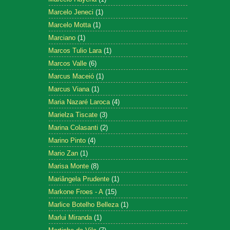
Marcelo Jeneci
(1)
Marcelo Motta
(1)
Marciano
(1)
Marcos Tulio Lara
(1)
Marcos Valle
(6)
Marcus Maceió
(1)
Marcus Viana
(1)
Maria Nazaré Laroca
(4)
Marielza Tiscate
(3)
Marina Colasanti
(2)
Marino Pinto
(4)
Mario Zan
(1)
Marisa Monte
(8)
Mariângela Prudente
(1)
Markone Froes - A
(15)
Marlice Botelho Belleza
(1)
Marlui Miranda
(1)