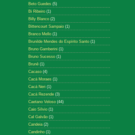
Beto Guedes
(5)
Bi Ribeiro
(1)
Billy Blanco
(2)
Bittencourt Sampaio
(1)
Branco Mello
(1)
Brunilde Mendes do Espírito Santo
(1)
Bruno Gamberini
(1)
Bruno Sucesso
(1)
Brunê
(1)
Cacaso
(4)
Cacá Moraes
(1)
Cacá Neri
(1)
Cacá Rezende
(3)
Caetano Veloso
(44)
Caio Sílvio
(1)
Cal Galvão
(1)
Candeia
(2)
Candinho
(1)