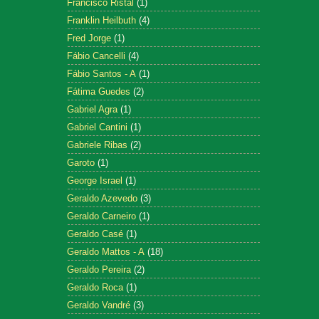
Francisco Ristal
(1)
Franklin Heilbuth
(4)
Fred Jorge
(1)
Fábio Cancelli
(4)
Fábio Santos - A
(1)
Fátima Guedes
(2)
Gabriel Agra
(1)
Gabriel Cantini
(1)
Gabriele Ribas
(2)
Garoto
(1)
George Israel
(1)
Geraldo Azevedo
(3)
Geraldo Carneiro
(1)
Geraldo Casé
(1)
Geraldo Mattos - A
(18)
Geraldo Pereira
(2)
Geraldo Roca
(1)
Geraldo Vandré
(3)