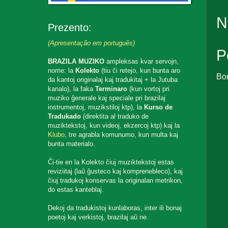
N
Prezento:
(Apresentação em português)
P
BRAZILA MUZIKO
ampleksas kvar servojn,
nome: la
Kolekto
(tiu ĉi retejo, kun bunta aro
Bo
da kantoj originalaj kaj tradukitaj + la Jutuba
kanalo), la faka
Terminaro
(kun vortoj pri
muziko ĝenerale kaj speciale pri brazilaj
instrumentoj, muzikstiloj ktp), la
Kurso de
Tradukado
(direktita al traduko de
muziktekstoj, kun videoj, ekzercoj ktp) kaj la
Klubo
, tre agrabla komunumo, kun multa kaj
bunta materialo.
Ĉi-tie en la Kolekto ĉiuj muziktekstoj estas
reviziitaj (laŭ ĝusteco kaj komprenebleco), kaj
ĉiuj tradukoj konservas la originalan metrikon,
do estas kanteblaj.
Dekoj da tradukistoj kunlaboras, inter ili bonaj
poetoj kaj verkistoj, brazilaj aŭ ne.