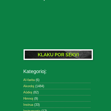
Kategorioj:
AI-farita
(6)
Akordoj
(1484)
Aŭdioj
(82)
Himnoj
(9)
Instrua
(33)
Instrumenta
(12)