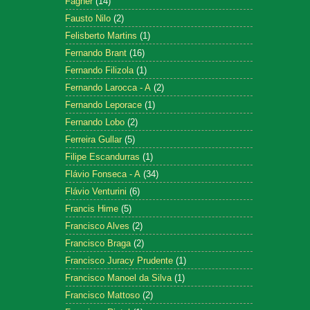
Fagner
(14)
Fausto Nilo
(2)
Felisberto Martins
(1)
Fernando Brant
(16)
Fernando Filizola
(1)
Fernando Larocca - A
(2)
Fernando Leporace
(1)
Fernando Lobo
(2)
Ferreira Gullar
(5)
Filipe Escandurras
(1)
Flávio Fonseca - A
(34)
Flávio Venturini
(6)
Francis Hime
(5)
Francisco Alves
(2)
Francisco Braga
(2)
Francisco Juracy Prudente
(1)
Francisco Manoel da Silva
(1)
Francisco Mattoso
(2)