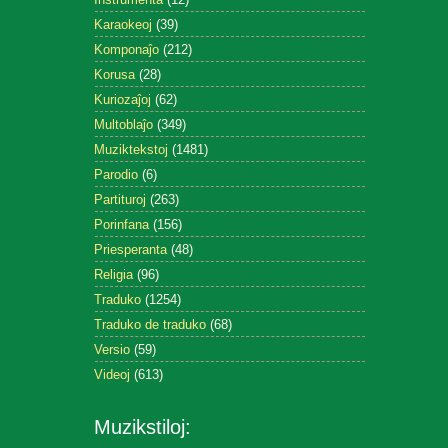
Karaokeoj
(39)
Komponaĵo
(212)
Korusa
(28)
Kuriozaĵoj
(62)
Multoblaĵo
(349)
Muziktekstoj
(1481)
Parodio
(6)
Partituroj
(263)
Porinfana
(156)
Priesperanta
(48)
Religia
(96)
Traduko
(1254)
Traduko de traduko
(68)
Versio
(59)
Videoj
(613)
Muzikstiloj: