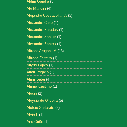
Aldrin Gandra
(3)
Ale Mancini
(4)
Alejandro Cossavella - A
(3)
Alexandre Carlo
(1)
Alexandre Paredes
(1)
Alexandre Sankor
(1)
Alexandre Santos
(1)
Alfredo Aragón - A
(13)
Alfredo Ferreira
(1)
Allyrio Lopes
(1)
Almir Rogério
(1)
Almir Sater
(4)
Almira Castilho
(1)
Alocin
(1)
Aloysio de Oliveira
(5)
Aloísio Sartorato
(2)
Alvin L
(1)
Ana Girão
(1)