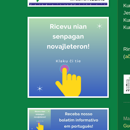
Kun
Jes
Kun
Ku
Ri
(
aĉ
Ma
Gu