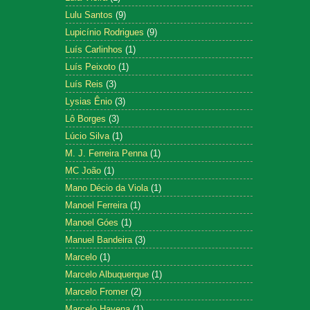
Lulu Santos
(9)
Lupicínio Rodrigues
(9)
Luís Carlinhos
(1)
Luís Peixoto
(1)
Luís Reis
(3)
Lysias Ênio
(3)
Lô Borges
(3)
Lúcio Silva
(1)
M. J. Ferreira Penna
(1)
MC João
(1)
Mano Décio da Viola
(1)
Manoel Ferreira
(1)
Manoel Góes
(1)
Manuel Bandeira
(3)
Marcelo
(1)
Marcelo Albuquerque
(1)
Marcelo Fromer
(2)
Marcelo Hayena
(1)