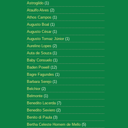
Astrogildo
(1)
Ataulfo Alves
(2)
Athos Campos
(1)
Augusto Boal
(1)
Augusto César
(1)
Augusto Tomaz Júnior
(1)
Aurelino Lopes
(2)
Auta de Souza
(1)
Baby Consuelo
(1)
Baden Powell
(12)
Bagre Fagundes
(1)
Barbara Serejo
(1)
Belchior
(2)
Belmonte
(1)
Benedito Lacerda
(7)
Benedito Seviero
(2)
Benito di Paula
(3)
Bertha Celeste Homem de Mello
(5)