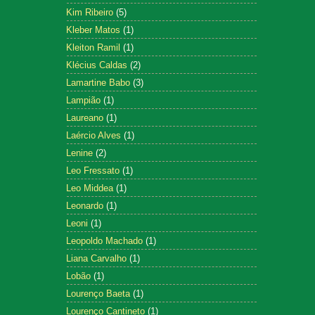
Kim Ribeiro
(5)
Kleber Matos
(1)
Kleiton Ramil
(1)
Klécius Caldas
(2)
Lamartine Babo
(3)
Lampião
(1)
Laureano
(1)
Laércio Alves
(1)
Lenine
(2)
Leo Fressato
(1)
Leo Middea
(1)
Leonardo
(1)
Leoni
(1)
Leopoldo Machado
(1)
Liana Carvalho
(1)
Lobão
(1)
Lourenço Baeta
(1)
Lourenço Cantineto
(1)