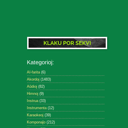
Kategorioj:
AI-farita
(6)
Akordoj
(1483)
Aŭdioj
(82)
Himnoj
(9)
Instrua
(33)
Instrumenta
(12)
Karaokeoj
(39)
Komponaĵo
(212)