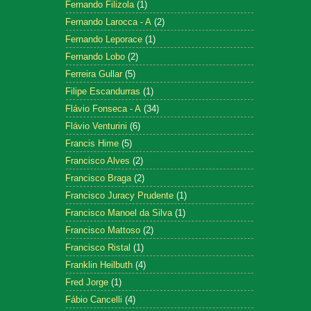
Fernando Filizola
(1)
Fernando Larocca - A
(2)
Fernando Leporace
(1)
Fernando Lobo
(2)
Ferreira Gullar
(5)
Filipe Escandurras
(1)
Flávio Fonseca - A
(34)
Flávio Venturini
(6)
Francis Hime
(5)
Francisco Alves
(2)
Francisco Braga
(2)
Francisco Juracy Prudente
(1)
Francisco Manoel da Silva
(1)
Francisco Mattoso
(2)
Francisco Ristal
(1)
Franklin Heilbuth
(4)
Fred Jorge
(1)
Fábio Cancelli
(4)