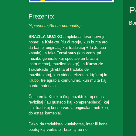
P
Prezento:
Bo
(Apresentação em português)
BRAZILA MUZIKO
ampleksas kvar servojn,
nome: la
Kolekto
(tiu ĉi retejo, kun bunta aro
da kantoj originalaj kaj tradukitaj + la Jutuba
kanalo), la faka
Terminaro
(kun vortoj pri
muziko ĝenerale kaj speciale pri brazilaj
instrumentoj, muzikstiloj ktp), la
Kurso de
Tradukado
(direktita al traduko de
muziktekstoj, kun videoj, ekzercoj ktp) kaj la
Klubo
, tre agrabla komunumo, kun multa kaj
bunta materialo.
Ĉi-tie en la Kolekto ĉiuj muziktekstoj estas
reviziitaj (laŭ ĝusteco kaj komprenebleco), kaj
ĉiuj tradukoj konservas la originalan metrikon,
do estas kanteblaj.
Dekoj da tradukistoj kunlaboras, inter ili bonaj
poetoj kaj verkistoj, brazilaj aŭ ne.