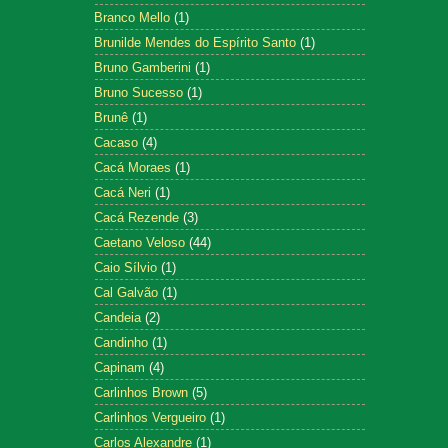
Branco Mello
(1)
Brunilde Mendes do Espírito Santo
(1)
Bruno Gamberini
(1)
Bruno Sucesso
(1)
Brunê
(1)
Cacaso
(4)
Cacá Moraes
(1)
Cacá Neri
(1)
Cacá Rezende
(3)
Caetano Veloso
(44)
Caio Sílvio
(1)
Cal Galvão
(1)
Candeia
(2)
Candinho
(1)
Capinam
(4)
Carlinhos Brown
(5)
Carlinhos Vergueiro
(1)
Carlos Alexandre
(1)