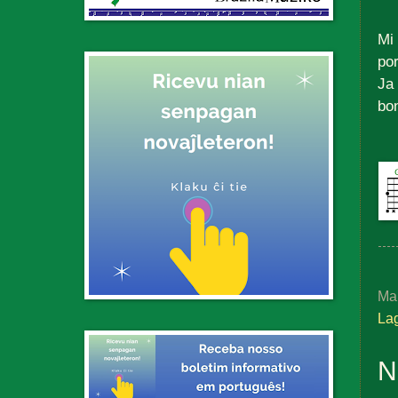
Mi
por
Ja 
bon
Ma
La
N