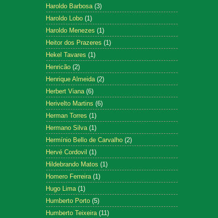
Haroldo Barbosa
(3)
Haroldo Lobo
(1)
Haroldo Menezes
(1)
Heitor dos Prazeres
(1)
Hekel Tavares
(1)
Henricão
(2)
Henrique Almeida
(2)
Herbert Viana
(6)
Herivelto Martins
(6)
Herman Torres
(1)
Hermano Silva
(1)
Hermínio Bello de Carvalho
(2)
Hervé Cordovil
(1)
Hildebrando Matos
(1)
Homero Ferreira
(1)
Hugo Lima
(1)
Humberto Porto
(5)
Humberto Teixeira
(11)