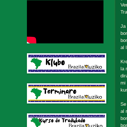
Ve
Tr
Ja 
bon
bon
al 
Kr
la
dir
mi 
kun
Se 
al 
bon
bon