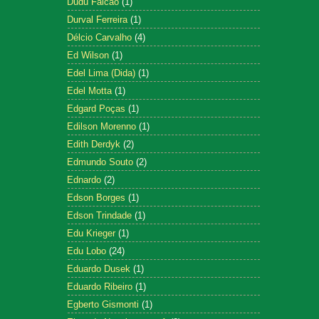
Dudu Falcão
(1)
Durval Ferreira
(1)
Délcio Carvalho
(4)
Ed Wilson
(1)
Edel Lima (Dida)
(1)
Edel Motta
(1)
Edgard Poças
(1)
Edilson Morenno
(1)
Edith Derdyk
(2)
Edmundo Souto
(2)
Ednardo
(2)
Edson Borges
(1)
Edson Trindade
(1)
Edu Krieger
(1)
Edu Lobo
(24)
Eduardo Dusek
(1)
Eduardo Ribeiro
(1)
Egberto Gismonti
(1)