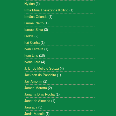
Hyldon
(1)
Irmã Míria Therezinha Kolling
(1)
Irmãos Orlando
(1)
Ismael Netto
(1)
Ismael Silva
(3)
Isolda
(2)
Iuri Cunha
(1)
Ivan Ferreira
(1)
Ivan Lins
(18)
Ivone Lara
(4)
J. B. de Mello e Souza
(4)
Jackson do Pandeiro
(1)
Jair Amorim
(2)
James Marotta
(2)
Janaína Dias Rocha
(1)
Janet de Almeida
(1)
Jararaca
(3)
Jards Macalé
(1)