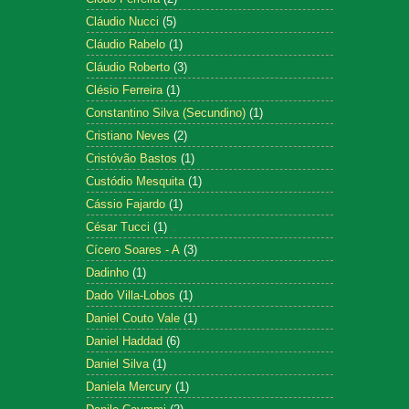
Cláudio Nucci
(5)
Cláudio Rabelo
(1)
Cláudio Roberto
(3)
Clésio Ferreira
(1)
Constantino Silva (Secundino)
(1)
Cristiano Neves
(2)
Cristóvão Bastos
(1)
Custódio Mesquita
(1)
Cássio Fajardo
(1)
César Tucci
(1)
Cícero Soares - A
(3)
Dadinho
(1)
Dado Villa-Lobos
(1)
Daniel Couto Vale
(1)
Daniel Haddad
(6)
Daniel Silva
(1)
Daniela Mercury
(1)