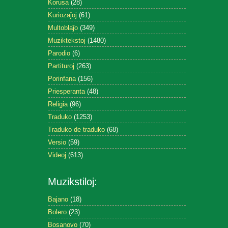
Korusa
(28)
Kuriozaĵoj
(61)
Multoblaĵo
(349)
Muziktekstoj
(1480)
Parodio
(6)
Partituroj
(263)
Porinfana
(156)
Priesperanta
(48)
Religia
(96)
Traduko
(1253)
Traduko de traduko
(68)
Versio
(59)
Videoj
(613)
Muzikstiloj:
Bajano
(18)
Bolero
(23)
Bosanovo
(70)