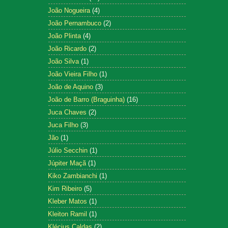
João Nogueira
(4)
João Pernambuco
(2)
João Plinta
(4)
João Ricardo
(2)
João Silva
(1)
João Vieira Filho
(1)
João de Aquino
(3)
João de Barro (Braguinha)
(16)
Juca Chaves
(2)
Juca Filho
(3)
Jão
(1)
Júlio Secchin
(1)
Júpiter Maçã
(1)
Kiko Zambianchi
(1)
Kim Ribeiro
(5)
Kleber Matos
(1)
Kleiton Ramil
(1)
Klécius Caldas
(2)