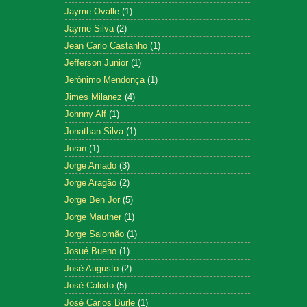
Jayme Ovalle
(1)
Jayme Silva
(2)
Jean Carlo Castanho
(1)
Jefferson Junior
(1)
Jerônimo Mendonça
(1)
Jimes Milanez
(4)
Johnny Alf
(1)
Jonathan Silva
(1)
Joran
(1)
Jorge Amado
(3)
Jorge Aragão
(2)
Jorge Ben Jor
(5)
Jorge Mautner
(1)
Jorge Salomão
(1)
Josué Bueno
(1)
José Augusto
(2)
José Calixto
(5)
José Carlos Burle
(1)