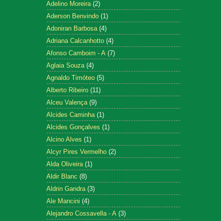
Adelino Moreira
(2)
Aderson Benvindo
(1)
Adoniran Barbosa
(4)
Adriana Calcanhotto
(4)
Afonso Camboim - A
(7)
Aglaia Souza
(4)
Agnaldo Timóteo
(5)
Alberto Ribeiro
(11)
Alceu Valença
(9)
Alcides Caminha
(1)
Alcides Gonçalves
(1)
Alcino Alves
(1)
Alcyr Pires Vermelho
(2)
Alda Oliveira
(1)
Aldir Blanc
(8)
Aldrin Gandra
(3)
Ale Mancini
(4)
Alejandro Cossavella - A
(3)