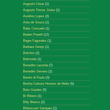
Augusto César
(1)
Augusto Tomaz Júnior
(1)
Aurelino Lopes
(2)
Auta de Souza
(1)
Baby Consuelo
(1)
Baden Powell
(12)
Bagre Fagundes
(1)
Barbara Serejo
(1)
Belchior
(2)
Belmonte
(1)
Benedito Lacerda
(7)
Benedito Seviero
(2)
Benito di Paula
(3)
Bertha Celeste Homem de Mello
(5)
Beto Guedes
(5)
Bi Ribeiro
(1)
Billy Blanco
(2)
Bittencourt Sampaio
(1)