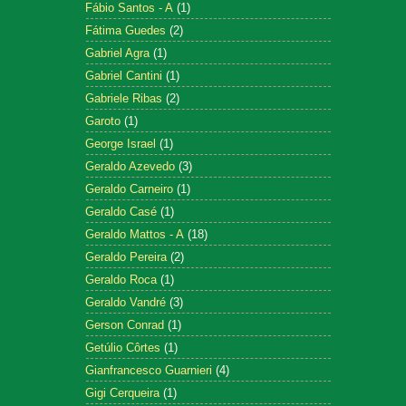
Fábio Santos - A
(1)
Fátima Guedes
(2)
Gabriel Agra
(1)
Gabriel Cantini
(1)
Gabriele Ribas
(2)
Garoto
(1)
George Israel
(1)
Geraldo Azevedo
(3)
Geraldo Carneiro
(1)
Geraldo Casé
(1)
Geraldo Mattos - A
(18)
Geraldo Pereira
(2)
Geraldo Roca
(1)
Geraldo Vandré
(3)
Gerson Conrad
(1)
Getúlio Côrtes
(1)
Gianfrancesco Guarnieri
(4)
Gigi Cerqueira
(1)