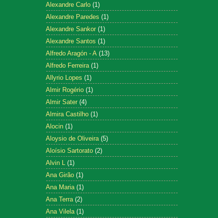
Alexandre Carlo
(1)
Alexandre Paredes
(1)
Alexandre Sankor
(1)
Alexandre Santos
(1)
Alfredo Aragón - A
(13)
Alfredo Ferreira
(1)
Allyrio Lopes
(1)
Almir Rogério
(1)
Almir Sater
(4)
Almira Castilho
(1)
Alocin
(1)
Aloysio de Oliveira
(5)
Aloísio Sartorato
(2)
Alvin L
(1)
Ana Girão
(1)
Ana Maria
(1)
Ana Terra
(2)
Ana Vilela
(1)