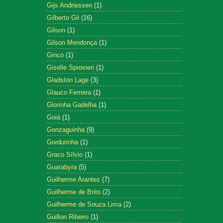
Gijs Andriessen
(1)
Gilberto Gil
(16)
Gilson
(1)
Gilson Mendonça
(1)
Ginco
(1)
Giselle Sprovieri
(1)
Gladston Lage
(3)
Glauco Ferreira
(1)
Glorinha Gadelha
(1)
Goiá
(1)
Gonzaguinha
(9)
Gordurinha
(1)
Graco Sílvio
(1)
Guarabyra
(5)
Guilherme Arantes
(7)
Guilherme de Brito
(2)
Guilherme de Souza Lima
(2)
Guillon Ribeiro
(1)