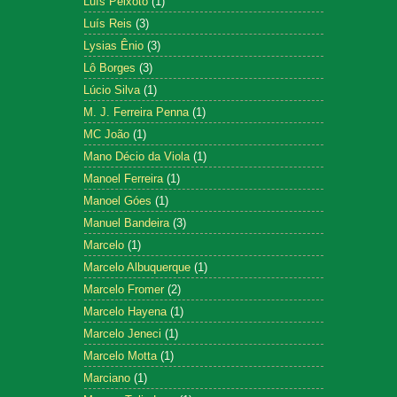
Luís Peixoto
(1)
Luís Reis
(3)
Lysias Ênio
(3)
Lô Borges
(3)
Lúcio Silva
(1)
M. J. Ferreira Penna
(1)
MC João
(1)
Mano Décio da Viola
(1)
Manoel Ferreira
(1)
Manoel Góes
(1)
Manuel Bandeira
(3)
Marcelo
(1)
Marcelo Albuquerque
(1)
Marcelo Fromer
(2)
Marcelo Hayena
(1)
Marcelo Jeneci
(1)
Marcelo Motta
(1)
Marciano
(1)