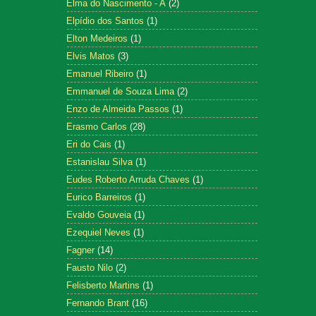
Elma do Nascimento - A
(2)
Elpídio dos Santos
(1)
Elton Medeiros
(1)
Elvis Matos
(3)
Emanuel Ribeiro
(1)
Emmanuel de Souza Lima
(2)
Enzo de Almeida Passos
(1)
Erasmo Carlos
(28)
Eri do Cais
(1)
Estanislau Silva
(1)
Eudes Roberto Arruda Chaves
(1)
Eurico Barreiros
(1)
Evaldo Gouveia
(1)
Ezequiel Neves
(1)
Fagner
(14)
Fausto Nilo
(2)
Felisberto Martins
(1)
Fernando Brant
(16)