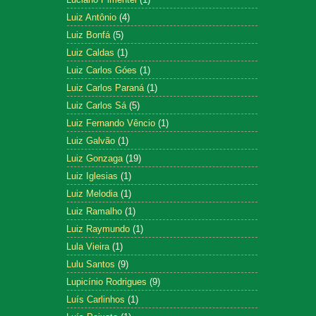
Luiz Antônio
(4)
Luiz Bonfá
(5)
Luiz Caldas
(1)
Luiz Carlos Góes
(1)
Luiz Carlos Paraná
(1)
Luiz Carlos Sá
(5)
Luiz Fernando Vêncio
(1)
Luiz Galvão
(1)
Luiz Gonzaga
(19)
Luiz Iglesias
(1)
Luiz Melodia
(1)
Luiz Ramalho
(1)
Luiz Raymundo
(1)
Lula Vieira
(1)
Lulu Santos
(9)
Lupicínio Rodrigues
(9)
Luís Carlinhos
(1)