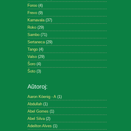
Foroo
(4)
Frevo
(9)
Karnavala
(37)
Roko
(29)
Sambo
(71)
Sertaneca
(29)
Tango
(4)
Valso
(29)
Ŝoro
(4)
Ŝoto
(3)
Aŭtoroj:
Aaron Köenig - A
(1)
Abdullah
(1)
Abel Gomes
(1)
Abel Silva
(2)
Adeilton Alves
(1)