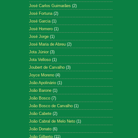
José Carlos Guimarães
(2)
José Fortuna
(2)
José Garcia
(1)
José Homero
(1)
José Jorge
(1)
José Maria de Abreu
(2)
Jota Júnior
(3)
Jota Velloso
(1)
Joubert de Carvalho
(3)
Joyce Moreno
(4)
João Apolinário
(1)
João Barone
(1)
João Bosco
(7)
João Bosco de Carvalho
(1)
João Cabete
(2)
João Cabral de Melo Neto
(1)
João Donato
(6)
João Gilberto
(11)