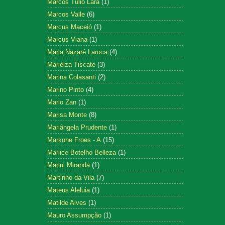
Marcos Tulio Lara
(1)
Marcos Valle
(6)
Marcus Maceió
(1)
Marcus Viana
(1)
Maria Nazaré Laroca
(4)
Marielza Tiscate
(3)
Marina Colasanti
(2)
Marino Pinto
(4)
Mario Zan
(1)
Marisa Monte
(8)
Mariângela Prudente
(1)
Markone Froes - A
(15)
Marlice Botelho Belleza
(1)
Marlui Miranda
(1)
Martinho da Vila
(7)
Mateus Aleluia
(1)
Matilde Alves
(1)
Mauro Assumpção
(1)