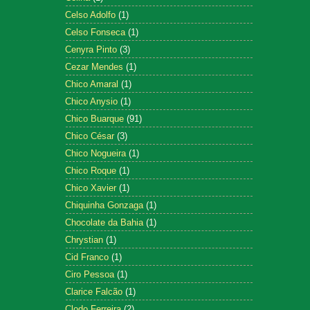
Celso Adolfo
(1)
Celso Fonseca
(1)
Cenyra Pinto
(3)
Cezar Mendes
(1)
Chico Amaral
(1)
Chico Anysio
(1)
Chico Buarque
(91)
Chico César
(3)
Chico Nogueira
(1)
Chico Roque
(1)
Chico Xavier
(1)
Chiquinha Gonzaga
(1)
Chocolate da Bahia
(1)
Chrystian
(1)
Cid Franco
(1)
Ciro Pessoa
(1)
Clarice Falcão
(1)
Clodo Ferreira
(2)