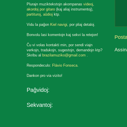
Plurajn muziktekstojn akompanas
videoj
,
akordoj por gitaro
(kaj aliaj instrumentoj),
partituroj
,
aŭdioj
ktp.
Vidu la paĝon
Kiel navigi
, por pliaj detaloj.
Bonvolu lasi komentojn kaj sekvi la retejon!
Post
Ĉu vi volas kontakti min, por sendi viajn
Assin
verkojn, tradukojn, sugestojn, demandojn ktp?
Skribu al
brazilamuziko@gmail.com
.
Respondeculo:
Flávio Fonseca
.
Dankon pro via vizito!
Paĝvidoj:
Sekvantoj: