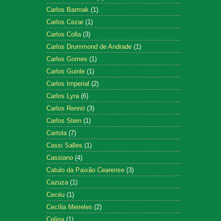
Carlos Barmak
(1)
Carlos Cezar
(1)
Carlos Colla
(3)
Carlos Drummond de Andrade
(1)
Carlos Gomes
(1)
Carlos Guinle
(1)
Carlos Imperial
(2)
Carlos Lyra
(6)
Carlos Rennó
(3)
Carlos Stein
(1)
Cartola
(7)
Cassi Salles
(1)
Cassiano
(4)
Catulo da Paixão Cearense
(3)
Cazuza
(1)
Cecéu
(1)
Cecília Meireles
(2)
Celina
(1)