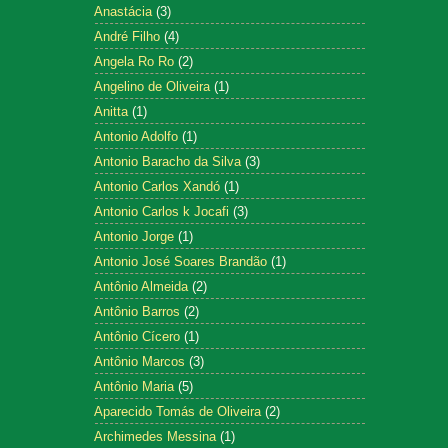
Anastácia
(3)
André Filho
(4)
Angela Ro Ro
(2)
Angelino de Oliveira
(1)
Anitta
(1)
Antonio Adolfo
(1)
Antonio Baracho da Silva
(3)
Antonio Carlos Xandó
(1)
Antonio Carlos k Jocafi
(3)
Antonio Jorge
(1)
Antonio José Soares Brandão
(1)
Antônio Almeida
(2)
Antônio Barros
(2)
Antônio Cícero
(1)
Antônio Marcos
(3)
Antônio Maria
(5)
Aparecido Tomás de Oliveira
(2)
Archimedes Messina
(1)