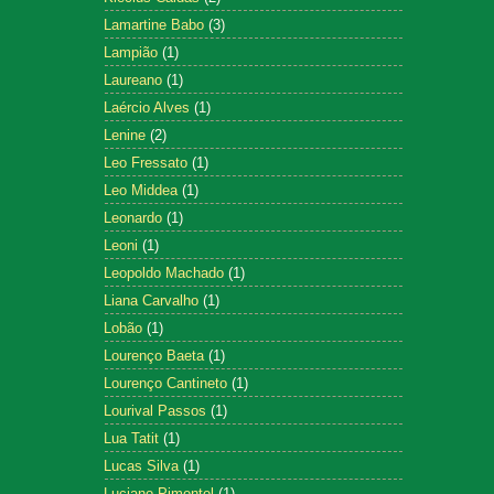
Lamartine Babo
(3)
Lampião
(1)
Laureano
(1)
Laércio Alves
(1)
Lenine
(2)
Leo Fressato
(1)
Leo Middea
(1)
Leonardo
(1)
Leoni
(1)
Leopoldo Machado
(1)
Liana Carvalho
(1)
Lobão
(1)
Lourenço Baeta
(1)
Lourenço Cantineto
(1)
Lourival Passos
(1)
Lua Tatit
(1)
Lucas Silva
(1)
Luciano Pimentel
(1)