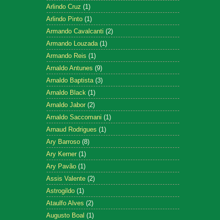
Arlindo Cruz
(1)
Arlindo Pinto
(1)
Armando Cavalcanti
(2)
Armando Louzada
(1)
Armando Reis
(1)
Arnaldo Antunes
(9)
Arnaldo Baptista
(3)
Arnaldo Black
(1)
Arnaldo Jabor
(2)
Arnaldo Saccomani
(1)
Arnaud Rodrigues
(1)
Ary Barroso
(8)
Ary Kerner
(1)
Ary Pavão
(1)
Assis Valente
(2)
Astrogildo
(1)
Ataulfo Alves
(2)
Augusto Boal
(1)