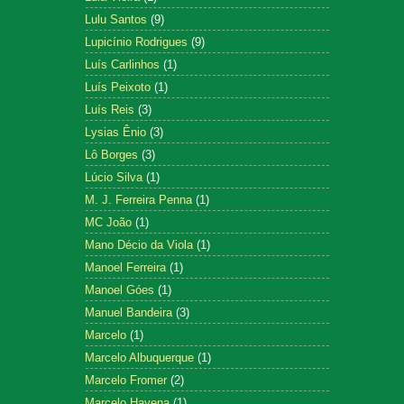
Lulu Santos
(9)
Lupicínio Rodrigues
(9)
Luís Carlinhos
(1)
Luís Peixoto
(1)
Luís Reis
(3)
Lysias Ênio
(3)
Lô Borges
(3)
Lúcio Silva
(1)
M. J. Ferreira Penna
(1)
MC João
(1)
Mano Décio da Viola
(1)
Manoel Ferreira
(1)
Manoel Góes
(1)
Manuel Bandeira
(3)
Marcelo
(1)
Marcelo Albuquerque
(1)
Marcelo Fromer
(2)
Marcelo Hayena
(1)