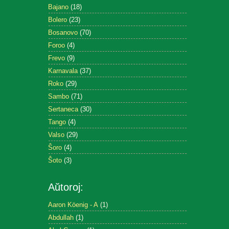
Bajano
(18)
Bolero
(23)
Bosanovo
(70)
Foroo
(4)
Frevo
(9)
Karnavala
(37)
Roko
(29)
Sambo
(71)
Sertaneca
(30)
Tango
(4)
Valso
(29)
Ŝoro
(4)
Ŝoto
(3)
Aŭtoroj:
Aaron Köenig - A
(1)
Abdullah
(1)