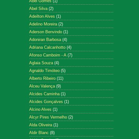
Abel Gomes
(1)
Abel Silva
(2)
Adeilton Alves
(1)
Adelino Moreira
(2)
Aderson Benvindo
(1)
Adoniran Barbosa
(4)
Adriana Calcanhotto
(4)
Afonso Camboim - A
(7)
Aglaia Souza
(4)
Agnaldo Timóteo
(5)
Alberto Ribeiro
(11)
Alceu Valença
(9)
Alcides Caminha
(1)
Alcides Gonçalves
(1)
Alcino Alves
(1)
Alcyr Pires Vermelho
(2)
Alda Oliveira
(1)
Aldir Blanc
(8)