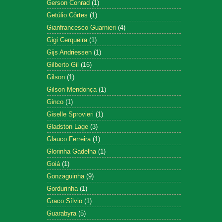
Gerson Conrad
(1)
Getúlio Côrtes
(1)
Gianfrancesco Guarnieri
(4)
Gigi Cerqueira
(1)
Gijs Andriessen
(1)
Gilberto Gil
(16)
Gilson
(1)
Gilson Mendonça
(1)
Ginco
(1)
Giselle Sprovieri
(1)
Gladston Lage
(3)
Glauco Ferreira
(1)
Glorinha Gadelha
(1)
Goiá
(1)
Gonzaguinha
(9)
Gordurinha
(1)
Graco Sílvio
(1)
Guarabyra
(5)