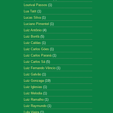
Lourival Passos
(1)
Lua Tatit
(1)
Lucas Silva
(1)
Luciano Pimentel
(1)
Luiz Antônio
(4)
Luiz Bonfá
(5)
Luiz Caldas
(1)
Luiz Carlos Góes
(1)
Luiz Carlos Paraná
(1)
Luiz Carlos Sá
(5)
Luiz Fernando Vêncio
(1)
Luiz Galvão
(1)
Luiz Gonzaga
(19)
Luiz Iglesias
(1)
Luiz Melodia
(1)
Luiz Ramalho
(1)
Luiz Raymundo
(1)
Lula Vieira
(1)