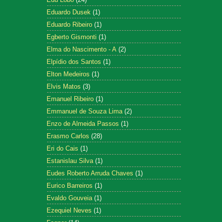
Eduardo Dusek
(1)
Eduardo Ribeiro
(1)
Egberto Gismonti
(1)
Elma do Nascimento - A
(2)
Elpídio dos Santos
(1)
Elton Medeiros
(1)
Elvis Matos
(3)
Emanuel Ribeiro
(1)
Emmanuel de Souza Lima
(2)
Enzo de Almeida Passos
(1)
Erasmo Carlos
(28)
Eri do Cais
(1)
Estanislau Silva
(1)
Eudes Roberto Arruda Chaves
(1)
Eurico Barreiros
(1)
Evaldo Gouveia
(1)
Ezequiel Neves
(1)