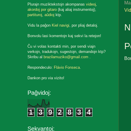
Ma
Plurajn muziktekstojn akompanas
videoj
,
Vi
akordoj por gitaro
(kaj aliaj instrumentoj),
partituroj
,
aŭdioj
ktp.
N
Vidu la paĝon
Kiel navigi
, por pliaj detaloj.
Bonvolu lasi komentojn kaj sekvi la retejon!
P
Ĉu vi volas kontakti min, por sendi viajn
verkojn, tradukojn, sugestojn, demandojn ktp?
Skribu al
brazilamuziko@gmail.com
.
Bo
Respondeculo:
Flávio Fonseca
.
Dankon pro via vizito!
Paĝvidoj:
1
3
9
2
8
3
4
Sekvantoj: