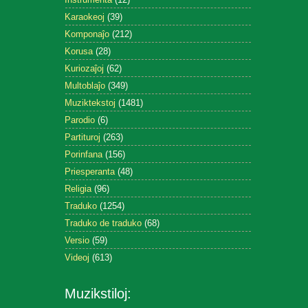
Karaokeoj
(39)
Komponaĵo
(212)
Korusa
(28)
Kuriozaĵoj
(62)
Multoblaĵo
(349)
Muziktekstoj
(1481)
Parodio
(6)
Partituroj
(263)
Porinfana
(156)
Priesperanta
(48)
Religia
(96)
Traduko
(1254)
Traduko de traduko
(68)
Versio
(59)
Videoj
(613)
Muzikstiloj: