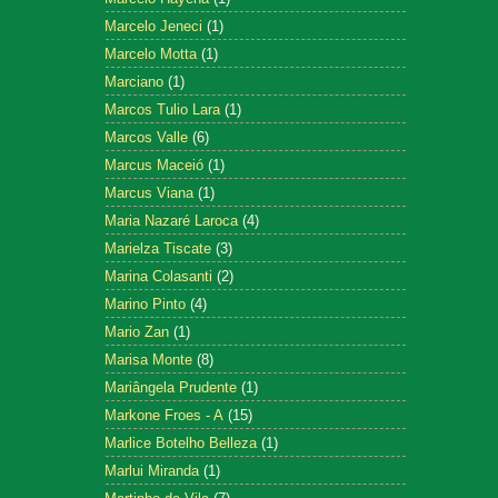
Marcelo Jeneci
(1)
Marcelo Motta
(1)
Marciano
(1)
Marcos Tulio Lara
(1)
Marcos Valle
(6)
Marcus Maceió
(1)
Marcus Viana
(1)
Maria Nazaré Laroca
(4)
Marielza Tiscate
(3)
Marina Colasanti
(2)
Marino Pinto
(4)
Mario Zan
(1)
Marisa Monte
(8)
Mariângela Prudente
(1)
Markone Froes - A
(15)
Marlice Botelho Belleza
(1)
Marlui Miranda
(1)