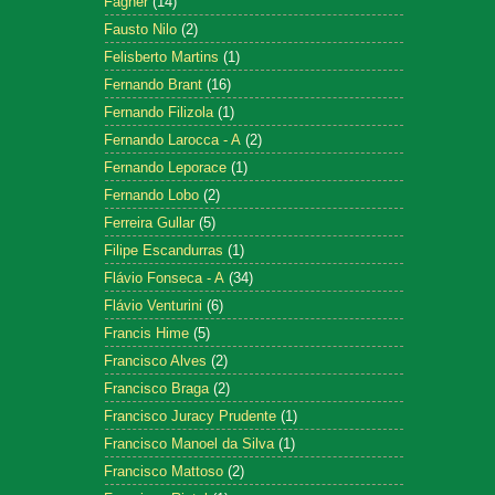
Fagner
(14)
Fausto Nilo
(2)
Felisberto Martins
(1)
Fernando Brant
(16)
Fernando Filizola
(1)
Fernando Larocca - A
(2)
Fernando Leporace
(1)
Fernando Lobo
(2)
Ferreira Gullar
(5)
Filipe Escandurras
(1)
Flávio Fonseca - A
(34)
Flávio Venturini
(6)
Francis Hime
(5)
Francisco Alves
(2)
Francisco Braga
(2)
Francisco Juracy Prudente
(1)
Francisco Manoel da Silva
(1)
Francisco Mattoso
(2)