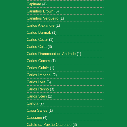
Capinam
(4)
Carlinhos Brown
(5)
Carlinhos Vergueiro
(1)
Carlos Alexandre
(1)
Carlos Barmak
(1)
Carlos Cezar
(1)
Carlos Colla
(3)
Carlos Drummond de Andrade
(1)
Carlos Gomes
(1)
Carlos Guinle
(1)
Carlos Imperial
(2)
Carlos Lyra
(6)
Carlos Rennó
(3)
Carlos Stein
(1)
Cartola
(7)
Cassi Salles
(1)
Cassiano
(4)
Catulo da Paixão Cearense
(3)