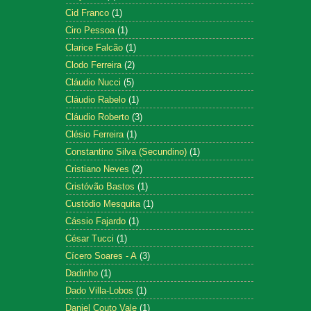
Cid Franco
(1)
Ciro Pessoa
(1)
Clarice Falcão
(1)
Clodo Ferreira
(2)
Cláudio Nucci
(5)
Cláudio Rabelo
(1)
Cláudio Roberto
(3)
Clésio Ferreira
(1)
Constantino Silva (Secundino)
(1)
Cristiano Neves
(2)
Cristóvão Bastos
(1)
Custódio Mesquita
(1)
Cássio Fajardo
(1)
César Tucci
(1)
Cícero Soares - A
(3)
Dadinho
(1)
Dado Villa-Lobos
(1)
Daniel Couto Vale
(1)