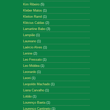
Kim Ribeiro
(5)
Kleber Matos
(1)
Kleiton Ramil
(1)
Klécius Caldas
(2)
Lamartine Babo
(3)
Lampião
(1)
Laureano
(1)
Laércio Alves
(1)
Lenine
(2)
Leo Fressato
(1)
Leo Middea
(1)
Leonardo
(1)
Leoni
(1)
Leopoldo Machado
(1)
Liana Carvalho
(1)
Lobão
(1)
Lourenço Baeta
(1)
Lourenço Cantineto
(1)