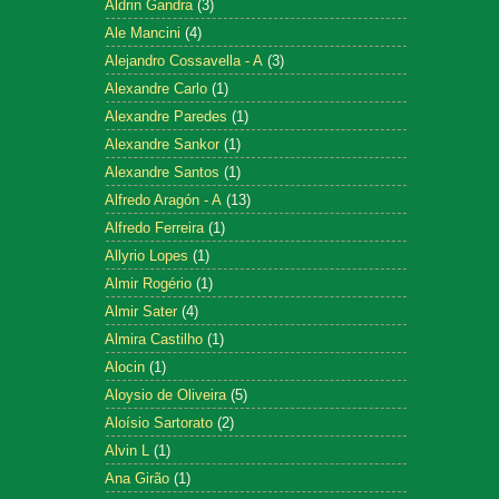
Aldrin Gandra
(3)
Ale Mancini
(4)
Alejandro Cossavella - A
(3)
Alexandre Carlo
(1)
Alexandre Paredes
(1)
Alexandre Sankor
(1)
Alexandre Santos
(1)
Alfredo Aragón - A
(13)
Alfredo Ferreira
(1)
Allyrio Lopes
(1)
Almir Rogério
(1)
Almir Sater
(4)
Almira Castilho
(1)
Alocin
(1)
Aloysio de Oliveira
(5)
Aloísio Sartorato
(2)
Alvin L
(1)
Ana Girão
(1)