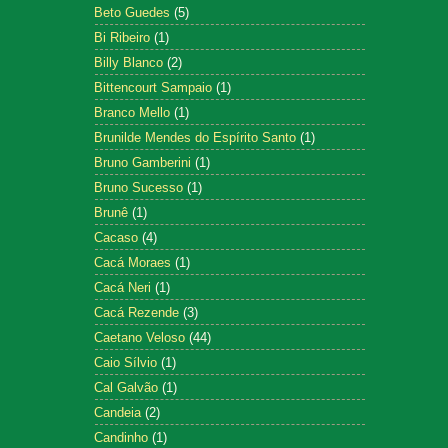
Beto Guedes
(5)
Bi Ribeiro
(1)
Billy Blanco
(2)
Bittencourt Sampaio
(1)
Branco Mello
(1)
Brunilde Mendes do Espírito Santo
(1)
Bruno Gamberini
(1)
Bruno Sucesso
(1)
Brunê
(1)
Cacaso
(4)
Cacá Moraes
(1)
Cacá Neri
(1)
Cacá Rezende
(3)
Caetano Veloso
(44)
Caio Sílvio
(1)
Cal Galvão
(1)
Candeia
(2)
Candinho
(1)