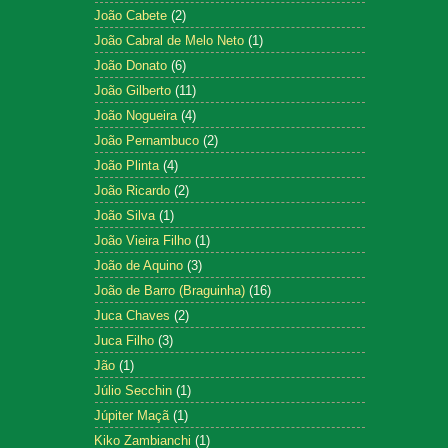
João Cabete
(2)
João Cabral de Melo Neto
(1)
João Donato
(6)
João Gilberto
(11)
João Nogueira
(4)
João Pernambuco
(2)
João Plinta
(4)
João Ricardo
(2)
João Silva
(1)
João Vieira Filho
(1)
João de Aquino
(3)
João de Barro (Braguinha)
(16)
Juca Chaves
(2)
Juca Filho
(3)
Jão
(1)
Júlio Secchin
(1)
Júpiter Maçã
(1)
Kiko Zambianchi
(1)