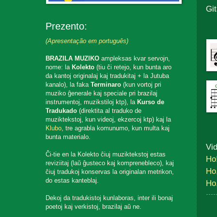
Gi
Prezento:
(Apresentação em português)
BRAZILA MUZIKO
ampleksas kvar servojn,
nome: la
Kolekto
(tiu ĉi retejo, kun bunta aro
da kantoj originalaj kaj tradukitaj + la Jutuba
kanalo), la faka
Terminaro
(kun vortoj pri
muziko ĝenerale kaj speciale pri brazilaj
instrumentoj, muzikstiloj ktp), la
Kurso de
Tradukado
(direktita al traduko de
muziktekstoj, kun videoj, ekzercoj ktp) kaj la
Klubo
, tre agrabla komunumo, kun multa kaj
bunta materialo.
Vi
Ĉi-tie en la Kolekto ĉiuj muziktekstoj estas
Ho!
reviziitaj (laŭ ĝusteco kaj komprenebleco), kaj
Ho,
ĉiuj tradukoj konservas la originalan metrikon,
do estas kanteblaj.
Ho,
Dekoj da tradukistoj kunlaboras, inter ili bonaj
poetoj kaj verkistoj, brazilaj aŭ ne.