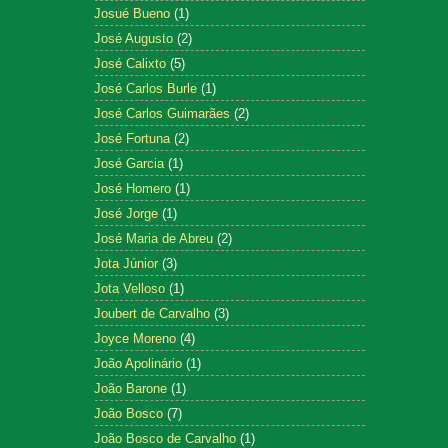
Josué Bueno
(1)
José Augusto
(2)
José Calixto
(5)
José Carlos Burle
(1)
José Carlos Guimarães
(2)
José Fortuna
(2)
José Garcia
(1)
José Homero
(1)
José Jorge
(1)
José Maria de Abreu
(2)
Jota Júnior
(3)
Jota Velloso
(1)
Joubert de Carvalho
(3)
Joyce Moreno
(4)
João Apolinário
(1)
João Barone
(1)
João Bosco
(7)
João Bosco de Carvalho
(1)