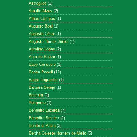
Astrogildo
(1)
Ataulfo Alves
(2)
Athos Campos
(1)
Augusto Boal
(1)
Augusto César
(1)
Augusto Tomaz Júnior
(1)
Aurelino Lopes
(2)
Auta de Souza
(1)
Baby Consuelo
(1)
Baden Powell
(12)
Bagre Fagundes
(1)
Barbara Serejo
(1)
Belchior
(2)
Belmonte
(1)
Benedito Lacerda
(7)
Benedito Seviero
(2)
Benito di Paula
(3)
Bertha Celeste Homem de Mello
(5)