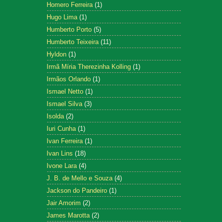
Homero Ferreira
(1)
Hugo Lima
(1)
Humberto Porto
(5)
Humberto Teixeira
(11)
Hyldon
(1)
Irmã Míria Therezinha Kolling
(1)
Irmãos Orlando
(1)
Ismael Netto
(1)
Ismael Silva
(3)
Isolda
(2)
Iuri Cunha
(1)
Ivan Ferreira
(1)
Ivan Lins
(18)
Ivone Lara
(4)
J. B. de Mello e Souza
(4)
Jackson do Pandeiro
(1)
Jair Amorim
(2)
James Marotta
(2)