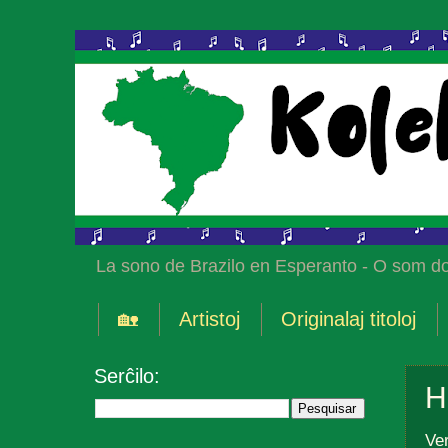
La sono de Brazilo en Esperanto - O som do
🏡
Artistoj
Originalaj titoloj
Serĉilo:
H
Ve