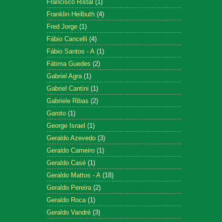
Francisco Ristal
(1)
Franklin Heilbuth
(4)
Fred Jorge
(1)
Fábio Cancelli
(4)
Fábio Santos - A
(1)
Fátima Guedes
(2)
Gabriel Agra
(1)
Gabriel Cantini
(1)
Gabriele Ribas
(2)
Garoto
(1)
George Israel
(1)
Geraldo Azevedo
(3)
Geraldo Carneiro
(1)
Geraldo Casé
(1)
Geraldo Mattos - A
(18)
Geraldo Pereira
(2)
Geraldo Roca
(1)
Geraldo Vandré
(3)