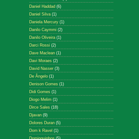
Daniel Haddad
(6)
Daniel Silva
(1)
Daniela Mercury
(1)
Danilo Caymmi
(2)
Danilo Oliveira
(1)
Darci Rossi
(2)
Dave Maclean
(1)
Davi Moraes
(2)
David Nasser
(3)
De Ângelo
(1)
Denison Gomes
(1)
Didi Gomes
(1)
Diogo Melim
(1)
Dirce Sales
(18)
Djavan
(9)
Dolores Duran
(5)
Dom k Ravel
(1)
Dominguinhos
(5)