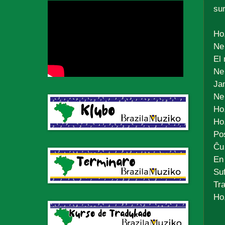
su
Ho,
Ne
El
Ne 
Ja
Ne
Ho,
Ho,
Po
Ĉu
En
Suf
Tra
Ho,