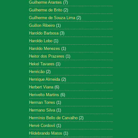
Guilherme Arantes
(7)
Guilherme de Brito
(2)
Guilherme de Souza Lima
(2)
Guillon Ribeiro
(1)
Haroldo Barbosa
(3)
Haroldo Lobo
(1)
Haroldo Menezes
(1)
Heitor dos Prazeres
(1)
Hekel Tavares
(1)
Henricão
(2)
Henrique Almeida
(2)
Herbert Viana
(6)
Herivelto Martins
(6)
Herman Torres
(1)
Hermano Silva
(1)
Hermínio Bello de Carvalho
(2)
Hervé Cordovil
(1)
Hildebrando Matos
(1)