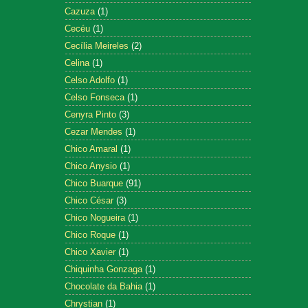
Cazuza
(1)
Cecéu
(1)
Cecília Meireles
(2)
Celina
(1)
Celso Adolfo
(1)
Celso Fonseca
(1)
Cenyra Pinto
(3)
Cezar Mendes
(1)
Chico Amaral
(1)
Chico Anysio
(1)
Chico Buarque
(91)
Chico César
(3)
Chico Nogueira
(1)
Chico Roque
(1)
Chico Xavier
(1)
Chiquinha Gonzaga
(1)
Chocolate da Bahia
(1)
Chrystian
(1)