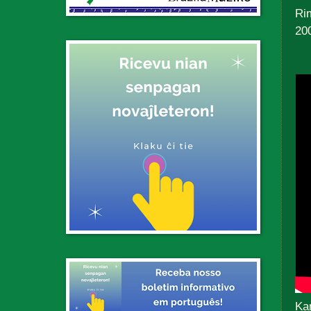
Rim
20
Ka