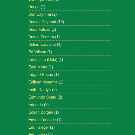
Donga
(1)
Dori Caymmi
(2)
Dorival Caymmi
(19)
Dudu Falcão
(1)
Durval Ferreira
(1)
Délcio Carvalho
(4)
Ed Wilson
(1)
Edel Lima (Dida)
(1)
Edel Motta
(1)
Edgard Poças
(1)
Edilson Morenno
(1)
Edith Derdyk
(2)
Edmundo Souto
(2)
Ednardo
(2)
Edson Borges
(1)
Edson Trindade
(1)
Edu Krieger
(1)
Edu Lobo
(24)