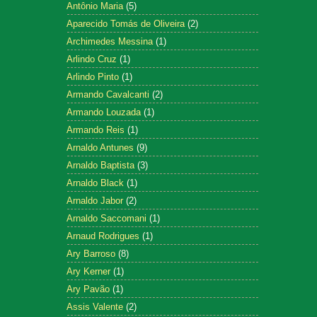
Antônio Maria
(5)
Aparecido Tomás de Oliveira
(2)
Archimedes Messina
(1)
Arlindo Cruz
(1)
Arlindo Pinto
(1)
Armando Cavalcanti
(2)
Armando Louzada
(1)
Armando Reis
(1)
Arnaldo Antunes
(9)
Arnaldo Baptista
(3)
Arnaldo Black
(1)
Arnaldo Jabor
(2)
Arnaldo Saccomani
(1)
Arnaud Rodrigues
(1)
Ary Barroso
(8)
Ary Kerner
(1)
Ary Pavão
(1)
Assis Valente
(2)