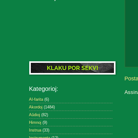
Post
Kategorioj:
Assin
AI-farita
(6)
Akordoj
(1484)
Aŭdioj
(82)
Himnoj
(9)
Instrua
(33)
Instrumenta
(12)