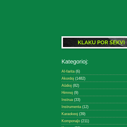
Kategorioj:
AI-farita
(6)
Akordoj
(1482)
Aŭdioj
(82)
Himnoj
(9)
Instrua
(33)
Instrumenta
(12)
Karaokeoj
(39)
Komponaĵo
(211)