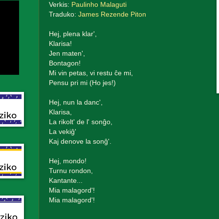
Verkis:
Paulinho Malaguti
Traduko:
James Rezende Piton
Hej, plena klar',
Klarisa!
Jen maten',
Bontagon!
Mi vin petas, vi restu ĉe mi,
Pensu pri mi (Ho jes!)
Hej, nun la danc',
Klarisa,
La rikolt' de l' sonĝo,
La vekiĝ'
Kaj denove la sonĝ'.
Hej, mondo!
Turnu rondon,
Kantante...
Mia malagord'!
Mia malagord'!