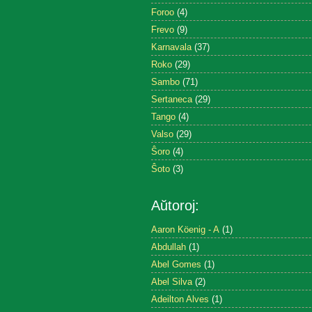
Foroo
(4)
Frevo
(9)
Karnavala
(37)
Roko
(29)
Sambo
(71)
Sertaneca
(29)
Tango
(4)
Valso
(29)
Ŝoro
(4)
Ŝoto
(3)
Aŭtoroj:
Aaron Köenig - A
(1)
Abdullah
(1)
Abel Gomes
(1)
Abel Silva
(2)
Adeilton Alves
(1)