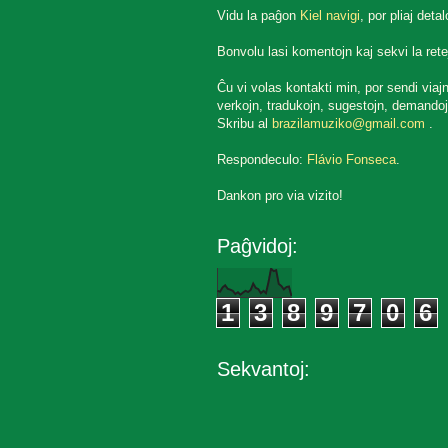
Vidu la paĝon
Kiel navigi
, por pliaj detal
Bonvolu lasi komentojn kaj sekvi la rete
Ĉu vi volas kontakti min, por sendi viaj
verkojn, tradukojn, sugestojn, demandoj
Skribu al
brazilamuziko@gmail.com
.
Respondeculo:
Flávio Fonseca
.
Dankon pro via vizito!
Paĝvidoj:
1
3
8
9
7
0
6
Sekvantoj: