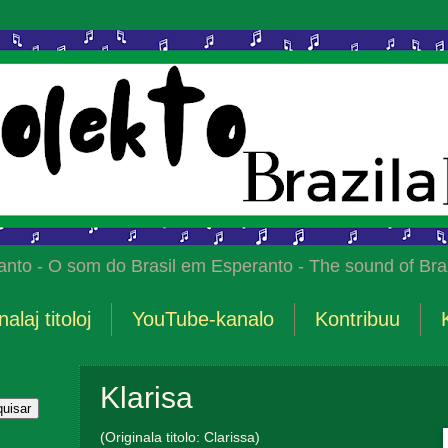
anto - O som do Brasil em Esperanto - The sound of Braz
nalaj titoloj
YouTube-kanalo
Kontribuu
Klarisa
(Originala titolo: Clarissa)