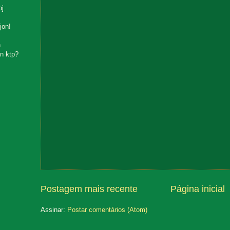
oj.
jon!
n
n ktp?
Postagem mais recente
Página inicial
Assinar:
Postar comentários (Atom)