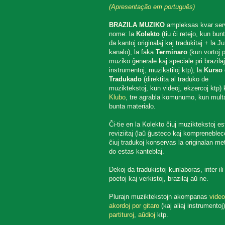
(Apresentação em português)
BRAZILA MUZIKO
ampleksas kvar ser
nome: la
Kolekto
(tiu ĉi retejo, kun bun
da kantoj originalaj kaj tradukitaj + la J
kanalo), la faka
Terminaro
(kun vortoj p
muziko ĝenerale kaj speciale pri brazilaj
instrumentoj, muzikstiloj ktp), la
Kurso 
Tradukado
(direktita al traduko de
muziktekstoj, kun videoj, ekzercoj ktp) k
Klubo
, tre agrabla komunumo, kun mult
bunta materialo.
Ĉi-tie en la Kolekto ĉiuj muziktekstoj es
reviziitaj (laŭ ĝusteco kaj komprenebleco
ĉiuj tradukoj konservas la originalan met
do estas kanteblaj.
Dekoj da tradukistoj kunlaboras, inter ili
poetoj kaj verkistoj, brazilaj aŭ ne.
Plurajn muziktekstojn akompanas
video
akordoj por gitaro
(kaj aliaj instrumentoj)
partituroj
,
aŭdioj
ktp.