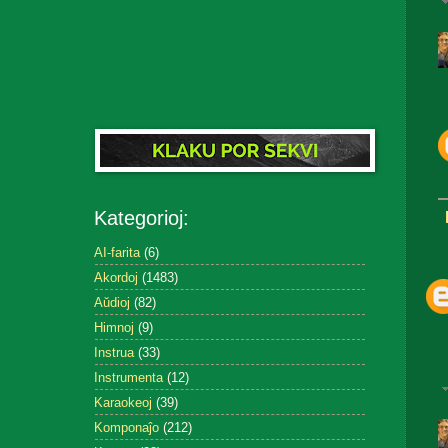
Kategorioj:
AI-farita
(6)
Akordoj
(1483)
Aŭdioj
(82)
Himnoj
(9)
Instrua
(33)
Instrumenta
(12)
Karaokeoj
(39)
Komponaĵo
(212)