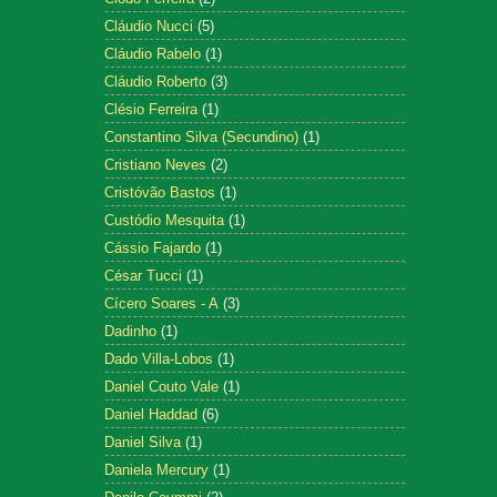
Cláudio Nucci
(5)
Cláudio Rabelo
(1)
Cláudio Roberto
(3)
Clésio Ferreira
(1)
Constantino Silva (Secundino)
(1)
Cristiano Neves
(2)
Cristóvão Bastos
(1)
Custódio Mesquita
(1)
Cássio Fajardo
(1)
César Tucci
(1)
Cícero Soares - A
(3)
Dadinho
(1)
Dado Villa-Lobos
(1)
Daniel Couto Vale
(1)
Daniel Haddad
(6)
Daniel Silva
(1)
Daniela Mercury
(1)