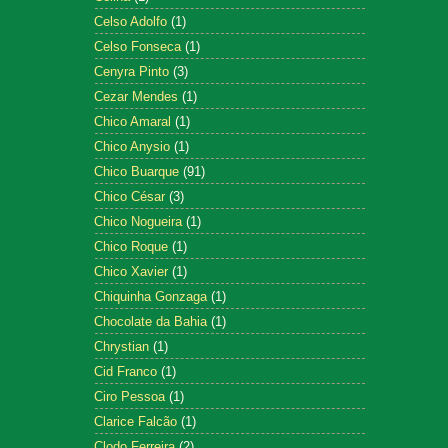
Celso Adolfo
(1)
Celso Fonseca
(1)
Cenyra Pinto
(3)
Cezar Mendes
(1)
Chico Amaral
(1)
Chico Anysio
(1)
Chico Buarque
(91)
Chico César
(3)
Chico Nogueira
(1)
Chico Roque
(1)
Chico Xavier
(1)
Chiquinha Gonzaga
(1)
Chocolate da Bahia
(1)
Chrystian
(1)
Cid Franco
(1)
Ciro Pessoa
(1)
Clarice Falcão
(1)
Clodo Ferreira
(2)