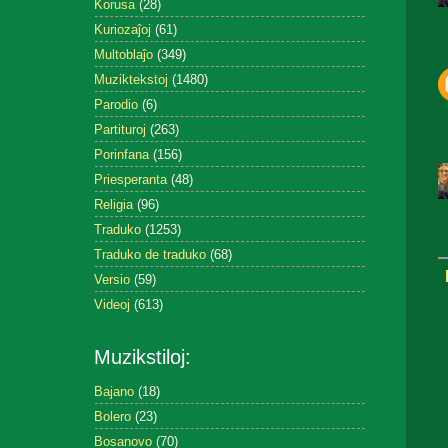
Korusa
(28)
Kuriozaĵoj
(61)
Multoblaĵo
(349)
Muziktekstoj
(1480)
Parodio
(6)
Partituroj
(263)
Porinfana
(156)
Priesperanta
(48)
Religia
(96)
Traduko
(1253)
Traduko de traduko
(68)
Versio
(59)
Videoj
(613)
Muzikstiloj:
Bajano
(18)
Bolero
(23)
Bosanovo
(70)