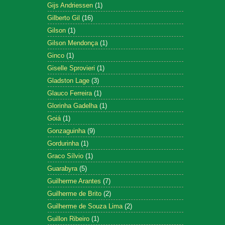
Gijs Andriessen
(1)
Gilberto Gil
(16)
Gilson
(1)
Gilson Mendonça
(1)
Ginco
(1)
Giselle Sprovieri
(1)
Gladston Lage
(3)
Glauco Ferreira
(1)
Glorinha Gadelha
(1)
Goiá
(1)
Gonzaguinha
(9)
Gordurinha
(1)
Graco Sílvio
(1)
Guarabyra
(5)
Guilherme Arantes
(7)
Guilherme de Brito
(2)
Guilherme de Souza Lima
(2)
Guillon Ribeiro
(1)