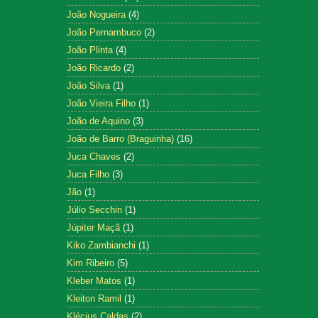
João Nogueira
(4)
João Pernambuco
(2)
João Plinta
(4)
João Ricardo
(2)
João Silva
(1)
João Vieira Filho
(1)
João de Aquino
(3)
João de Barro (Braguinha)
(16)
Juca Chaves
(2)
Juca Filho
(3)
Jão
(1)
Júlio Secchin
(1)
Júpiter Maçã
(1)
Kiko Zambianchi
(1)
Kim Ribeiro
(5)
Kleber Matos
(1)
Kleiton Ramil
(1)
Klécius Caldas
(2)