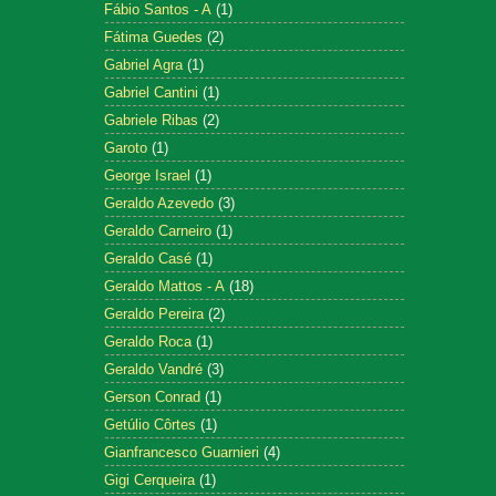
Fábio Santos - A
(1)
Fátima Guedes
(2)
Gabriel Agra
(1)
Gabriel Cantini
(1)
Gabriele Ribas
(2)
Garoto
(1)
George Israel
(1)
Geraldo Azevedo
(3)
Geraldo Carneiro
(1)
Geraldo Casé
(1)
Geraldo Mattos - A
(18)
Geraldo Pereira
(2)
Geraldo Roca
(1)
Geraldo Vandré
(3)
Gerson Conrad
(1)
Getúlio Côrtes
(1)
Gianfrancesco Guarnieri
(4)
Gigi Cerqueira
(1)