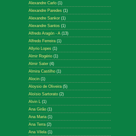
Alexandre Carlo
(1)
Alexandre Paredes
(1)
Alexandre Sankor
(1)
Alexandre Santos
(1)
Alfredo Aragón - A
(13)
Alfredo Ferreira
(1)
Allyrio Lopes
(1)
Almir Rogério
(1)
Almir Sater
(4)
Almira Castilho
(1)
Alocin
(1)
Aloysio de Oliveira
(5)
Aloísio Sartorato
(2)
Alvin L
(1)
Ana Girão
(1)
Ana Maria
(1)
Ana Terra
(2)
Ana Vilela
(1)