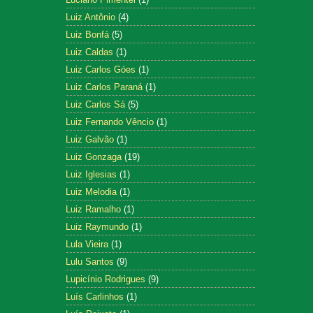
Luiz Antônio
(4)
Luiz Bonfá
(5)
Luiz Caldas
(1)
Luiz Carlos Góes
(1)
Luiz Carlos Paraná
(1)
Luiz Carlos Sá
(5)
Luiz Fernando Vêncio
(1)
Luiz Galvão
(1)
Luiz Gonzaga
(19)
Luiz Iglesias
(1)
Luiz Melodia
(1)
Luiz Ramalho
(1)
Luiz Raymundo
(1)
Lula Vieira
(1)
Lulu Santos
(9)
Lupicínio Rodrigues
(9)
Luís Carlinhos
(1)