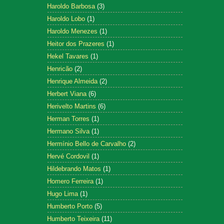
Haroldo Barbosa
(3)
Haroldo Lobo
(1)
Haroldo Menezes
(1)
Heitor dos Prazeres
(1)
Hekel Tavares
(1)
Henricão
(2)
Henrique Almeida
(2)
Herbert Viana
(6)
Herivelto Martins
(6)
Herman Torres
(1)
Hermano Silva
(1)
Hermínio Bello de Carvalho
(2)
Hervé Cordovil
(1)
Hildebrando Matos
(1)
Homero Ferreira
(1)
Hugo Lima
(1)
Humberto Porto
(5)
Humberto Teixeira
(11)