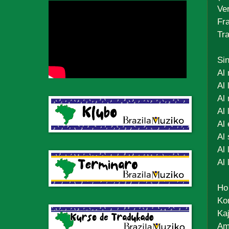
Ve
Fr
Tr
Sin
Al
Al 
Al
Al 
Al 
Al
Al 
Al
Ho 
Ko
Ka
Am