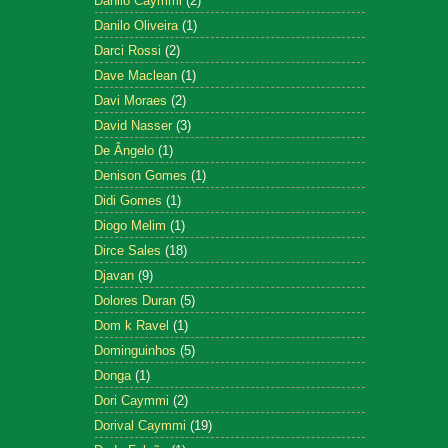
Danilo Caymmi
(2)
Danilo Oliveira
(1)
Darci Rossi
(2)
Dave Maclean
(1)
Davi Moraes
(2)
David Nasser
(3)
De Ângelo
(1)
Denison Gomes
(1)
Didi Gomes
(1)
Diogo Melim
(1)
Dirce Sales
(18)
Djavan
(9)
Dolores Duran
(5)
Dom k Ravel
(1)
Dominguinhos
(5)
Donga
(1)
Dori Caymmi
(2)
Dorival Caymmi
(19)