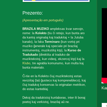
Prezento:
(Apresentação em português)
BRAZILA MUZIKO
ampleksas kvar servojn,
nome: la
Kolekto
(tiu ĉi retejo, kun bunta aro
da kantoj originalaj kaj tradukitaj + la Jutuba
kanalo), la faka
Terminaro
(kun vortoj pri
muziko ĝenerale kaj speciale pri brazilaj
instrumentoj, muzikstiloj ktp), la
Kurso de
Tradukado
(direktita al traduko de
muziktekstoj, kun videoj, ekzercoj ktp) kaj la
Klubo
, tre agrabla komunumo, kun multa kaj
bunta materialo.
Ĉi-tie en la Kolekto ĉiuj muziktekstoj estas
reviziitaj (laŭ ĝusteco kaj komprenebleco), kaj
ĉiuj tradukoj konservas la originalan metrikon,
Ka
do estas kanteblaj.
Dekoj da tradukistoj kunlaboras, inter ili bonaj
poetoj kaj verkistoj, brazilaj aŭ ne.