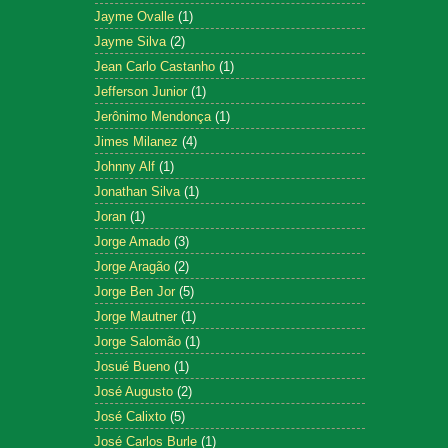
Jayme Ovalle
(1)
Jayme Silva
(2)
Jean Carlo Castanho
(1)
Jefferson Junior
(1)
Jerônimo Mendonça
(1)
Jimes Milanez
(4)
Johnny Alf
(1)
Jonathan Silva
(1)
Joran
(1)
Jorge Amado
(3)
Jorge Aragão
(2)
Jorge Ben Jor
(5)
Jorge Mautner
(1)
Jorge Salomão
(1)
Josué Bueno
(1)
José Augusto
(2)
José Calixto
(5)
José Carlos Burle
(1)