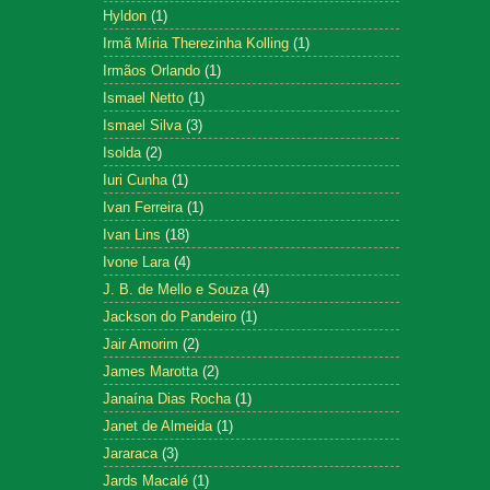
Hyldon
(1)
Irmã Míria Therezinha Kolling
(1)
Irmãos Orlando
(1)
Ismael Netto
(1)
Ismael Silva
(3)
Isolda
(2)
Iuri Cunha
(1)
Ivan Ferreira
(1)
Ivan Lins
(18)
Ivone Lara
(4)
J. B. de Mello e Souza
(4)
Jackson do Pandeiro
(1)
Jair Amorim
(2)
James Marotta
(2)
Janaína Dias Rocha
(1)
Janet de Almeida
(1)
Jararaca
(3)
Jards Macalé
(1)