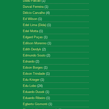
Dudu Falcão
(1)
Durval Ferreira
(1)
Délcio Carvalho
(4)
Ed Wilson
(1)
Edel Lima (Dida)
(1)
Edel Motta
(1)
Edgard Poças
(1)
Edilson Morenno
(1)
Edith Derdyk
(2)
Edmundo Souto
(2)
Ednardo
(2)
Edson Borges
(1)
Edson Trindade
(1)
Edu Krieger
(1)
Edu Lobo
(24)
Eduardo Dusek
(1)
Eduardo Ribeiro
(1)
Egberto Gismonti
(1)