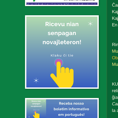
Ĉa
Ka
Kaj
En
Rim
Mu
Ob
Mu
KUR
rel
ĝia
Ca
la 