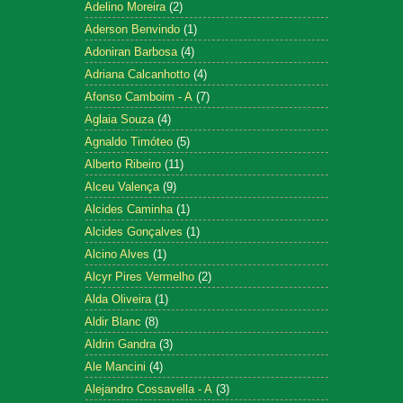
Adelino Moreira
(2)
Aderson Benvindo
(1)
Adoniran Barbosa
(4)
Adriana Calcanhotto
(4)
Afonso Camboim - A
(7)
Aglaia Souza
(4)
Agnaldo Timóteo
(5)
Alberto Ribeiro
(11)
Alceu Valença
(9)
Alcides Caminha
(1)
Alcides Gonçalves
(1)
Alcino Alves
(1)
Alcyr Pires Vermelho
(2)
Alda Oliveira
(1)
Aldir Blanc
(8)
Aldrin Gandra
(3)
Ale Mancini
(4)
Alejandro Cossavella - A
(3)