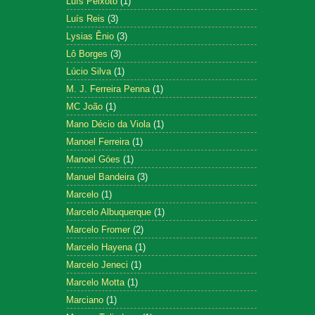
Luís Peixoto
(1)
Luís Reis
(3)
Lysias Ênio
(3)
Lô Borges
(3)
Lúcio Silva
(1)
M. J. Ferreira Penna
(1)
MC João
(1)
Mano Décio da Viola
(1)
Manoel Ferreira
(1)
Manoel Góes
(1)
Manuel Bandeira
(3)
Marcelo
(1)
Marcelo Albuquerque
(1)
Marcelo Fromer
(2)
Marcelo Hayena
(1)
Marcelo Jeneci
(1)
Marcelo Motta
(1)
Marciano
(1)