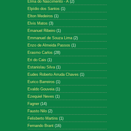
Elma do Nascimento - A
(2)
Elpídio dos Santos
(1)
Elton Medeiros
(1)
Elvis Matos
(3)
Emanuel Ribeiro
(1)
Emmanuel de Souza Lima
(2)
Enzo de Almeida Passos
(1)
Erasmo Carlos
(28)
Eri do Cais
(1)
Estanislau Silva
(1)
Eudes Roberto Arruda Chaves
(1)
Eurico Barreiros
(1)
Evaldo Gouveia
(1)
Ezequiel Neves
(1)
Fagner
(14)
Fausto Nilo
(2)
Felisberto Martins
(1)
Fernando Brant
(16)