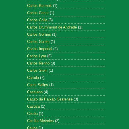
Carlos Barmak
(1)
Carlos Cezar
(1)
Carlos Colla
(3)
Carlos Drummond de Andrade
(1)
Carlos Gomes
(1)
Carlos Guinle
(1)
Carlos Imperial
(2)
Carlos Lyra
(6)
Carlos Rennó
(3)
Carlos Stein
(1)
Cartola
(7)
Cassi Salles
(1)
Cassiano
(4)
Catulo da Paixão Cearense
(3)
Cazuza
(1)
Cecéu
(1)
Cecília Meireles
(2)
Celina
(1)