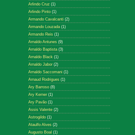
Arlindo Cruz
(1)
Arlindo Pinto
(1)
Armando Cavalcanti
(2)
Armando Louzada
(1)
Armando Reis
(1)
Arnaldo Antunes
(9)
Arnaldo Baptista
(3)
Arnaldo Black
(1)
Arnaldo Jabor
(2)
Arnaldo Saccomani
(1)
Arnaud Rodrigues
(1)
Ary Barroso
(8)
Ary Kerner
(1)
Ary Pavão
(1)
Assis Valente
(2)
Astrogildo
(1)
Ataulfo Alves
(2)
Augusto Boal
(1)