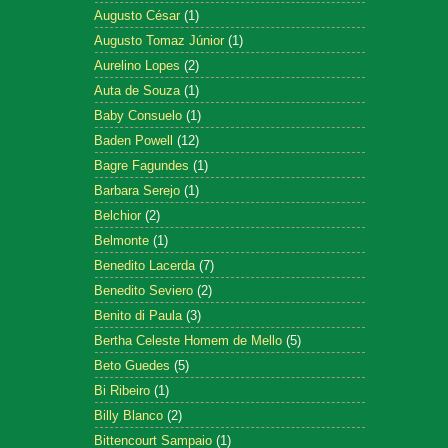
Augusto César
(1)
Augusto Tomaz Júnior
(1)
Aurelino Lopes
(2)
Auta de Souza
(1)
Baby Consuelo
(1)
Baden Powell
(12)
Bagre Fagundes
(1)
Barbara Serejo
(1)
Belchior
(2)
Belmonte
(1)
Benedito Lacerda
(7)
Benedito Seviero
(2)
Benito di Paula
(3)
Bertha Celeste Homem de Mello
(5)
Beto Guedes
(5)
Bi Ribeiro
(1)
Billy Blanco
(2)
Bittencourt Sampaio
(1)