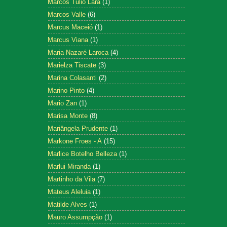
Marcos Tulio Lara
(1)
Marcos Valle
(6)
Marcus Maceió
(1)
Marcus Viana
(1)
Maria Nazaré Laroca
(4)
Marielza Tiscate
(3)
Marina Colasanti
(2)
Marino Pinto
(4)
Mario Zan
(1)
Marisa Monte
(8)
Mariângela Prudente
(1)
Markone Froes - A
(15)
Marlice Botelho Belleza
(1)
Marlui Miranda
(1)
Martinho da Vila
(7)
Mateus Aleluia
(1)
Matilde Alves
(1)
Mauro Assumpção
(1)