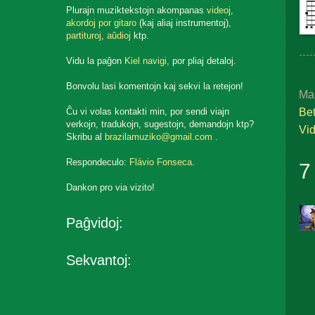
Plurajn muziktekstojn akompanas
videoj
,
akordoj por gitaro
(kaj aliaj instrumentoj),
partituroj
,
aŭdioj
ktp.
Vidu la paĝon
Kiel navigi
, por pliaj detaloj.
Bonvolu lasi komentojn kaj sekvi la retejon!
Ma
Bet
Ĉu vi volas kontakti min, por sendi viajn
verkojn, tradukojn, sugestojn, demandojn ktp?
Vi
Skribu al
brazilamuziko@gmail.com
.
Respondeculo:
Flávio Fonseca
.
7
Dankon pro via vizito!
Paĝvidoj:
Sekvantoj: