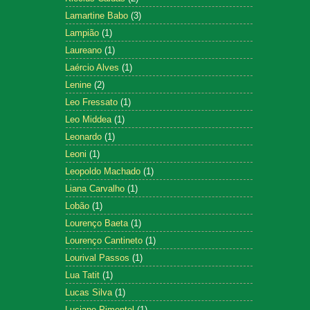
Lamartine Babo
(3)
Lampião
(1)
Laureano
(1)
Laércio Alves
(1)
Lenine
(2)
Leo Fressato
(1)
Leo Middea
(1)
Leonardo
(1)
Leoni
(1)
Leopoldo Machado
(1)
Liana Carvalho
(1)
Lobão
(1)
Lourenço Baeta
(1)
Lourenço Cantineto
(1)
Lourival Passos
(1)
Lua Tatit
(1)
Lucas Silva
(1)
Luciano Pimentel
(1)