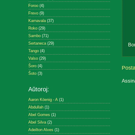
Foroo
(4)
Frevo
(9)
Karnavala
(37)
Roko
(29)
Sambo
(71)
Sertaneca
(29)
Bo
Tango
(4)
Valso
(29)
Ŝoro
(4)
Post
Ŝoto
(3)
Assin
Aŭtoroj:
Aaron Köenig - A
(1)
Abdullah
(1)
Abel Gomes
(1)
Abel Silva
(2)
Adeilton Alves
(1)