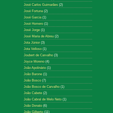
José Carlos Guimarães
(2)
José Fortuna
(2)
José Garcia
(1)
José Homero
(1)
José Jorge
(1)
José Maria de Abreu
(2)
Jota Júnior
(3)
Jota Velloso
(1)
Joubert de Carvalho
(3)
Joyce Moreno
(4)
João Apolinário
(1)
João Barone
(1)
João Bosco
(7)
João Bosco de Carvalho
(1)
João Cabete
(2)
João Cabral de Melo Neto
(1)
João Donato
(6)
João Gilberto
(11)