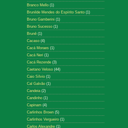
Branco Mello
(1)
Brunilde Mendes do Espírito Santo
(1)
Bruno Gamberini
(1)
Bruno Sucesso
(1)
Brunê
(1)
Cacaso
(4)
Cacá Moraes
(1)
Cacá Neri
(1)
Cacá Rezende
(3)
Caetano Veloso
(44)
Caio Sílvio
(1)
Cal Galvão
(1)
Candeia
(2)
Candinho
(1)
Capinam
(4)
Carlinhos Brown
(5)
Carlinhos Vergueiro
(1)
Carlos Alexandre
(1)