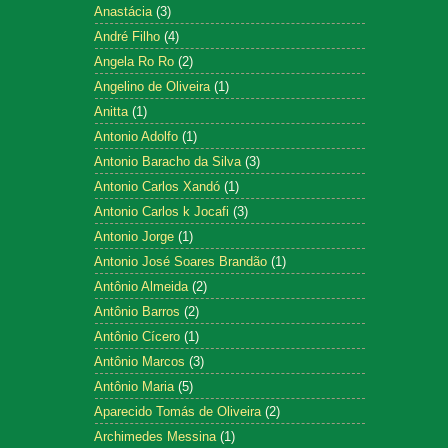
Anastácia
(3)
André Filho
(4)
Angela Ro Ro
(2)
Angelino de Oliveira
(1)
Anitta
(1)
Antonio Adolfo
(1)
Antonio Baracho da Silva
(3)
Antonio Carlos Xandó
(1)
Antonio Carlos k Jocafi
(3)
Antonio Jorge
(1)
Antonio José Soares Brandão
(1)
Antônio Almeida
(2)
Antônio Barros
(2)
Antônio Cícero
(1)
Antônio Marcos
(3)
Antônio Maria
(5)
Aparecido Tomás de Oliveira
(2)
Archimedes Messina
(1)