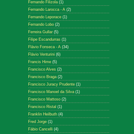
Fernando Filizola
(1)
Fernando Larocca - A
(2)
Fernando Leporace
(1)
Fernando Lobo
(2)
Ferreira Gullar
(5)
Filipe Escandurras
(1)
Flávio Fonseca - A
(34)
Flávio Venturini
(6)
Francis Hime
(5)
Francisco Alves
(2)
Francisco Braga
(2)
Francisco Juracy Prudente
(1)
Francisco Manoel da Silva
(1)
Francisco Mattoso
(2)
Francisco Ristal
(1)
Franklin Heilbuth
(4)
Fred Jorge
(1)
Fábio Cancelli
(4)