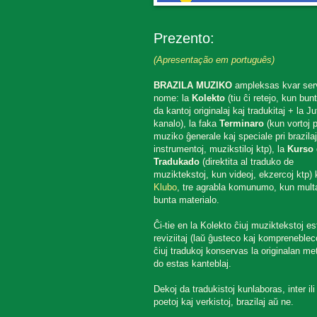
Prezento:
(Apresentação em português)
BRAZILA MUZIKO
ampleksas kvar ser
nome: la
Kolekto
(tiu ĉi retejo, kun bun
da kantoj originalaj kaj tradukitaj + la J
kanalo), la faka
Terminaro
(kun vortoj p
muziko ĝenerale kaj speciale pri brazilaj
instrumentoj, muzikstiloj ktp), la
Kurso 
Tradukado
(direktita al traduko de
muziktekstoj, kun videoj, ekzercoj ktp) k
Klubo
, tre agrabla komunumo, kun mult
bunta materialo.
Ĉi-tie en la Kolekto ĉiuj muziktekstoj es
reviziitaj (laŭ ĝusteco kaj komprenebleco
ĉiuj tradukoj konservas la originalan met
do estas kanteblaj.
Dekoj da tradukistoj kunlaboras, inter ili
poetoj kaj verkistoj, brazilaj aŭ ne.