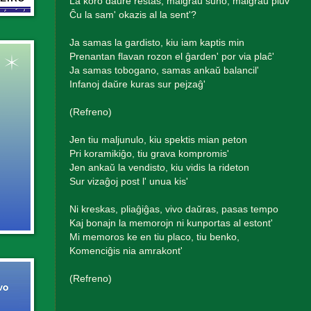
La koro daŭre restas, malgraŭ suno, malgraŭ pluv'
Ĉu la sam' okazis al la sent'?
Ja samas la gardisto, kiu iam kaptis min
Prenantan flavan rozon el ĝarden' por via plaĉ'
Ja samas tobogano, samas ankaŭ balancil'
Infanoj daŭre kuras sur pejzaĝ'
(Refreno)
Jen tiu maljunulo, kiu spektis mian peton
Pri koramikiĝo, tiu grava kompromis'
Jen ankaŭ la vendisto, kiu vidis la rideton
Sur vizaĝoj post l' unua kis'
Ni kreskas, pliaĝiĝas, vivo daŭras, pasas tempo
Kaj bonajn la memorojn ni kunportas al estont'
Mi memoros ke en tiu placo, tiu benko,
Komenciĝis nia amrakont'
(Refreno)