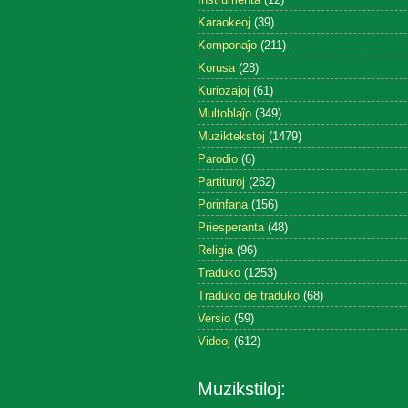
Karaokeoj
(39)
Komponaĵo
(211)
Korusa
(28)
Kuriozaĵoj
(61)
Multoblaĵo
(349)
Muziktekstoj
(1479)
Parodio
(6)
Partituroj
(262)
Porinfana
(156)
Priesperanta
(48)
Religia
(96)
Traduko
(1253)
Traduko de traduko
(68)
Versio
(59)
Videoj
(612)
Muzikstiloj: