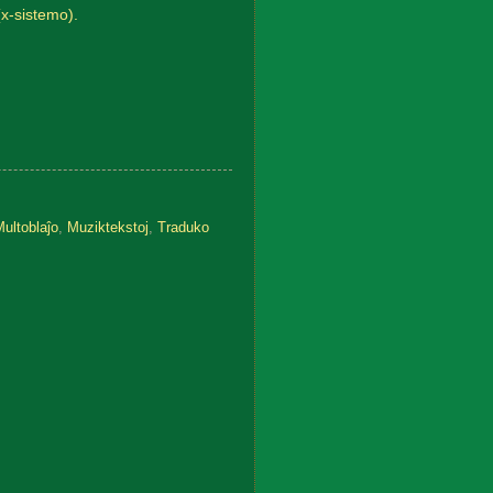
(x-sistemo).
ultoblaĵo
,
Muziktekstoj
,
Traduko