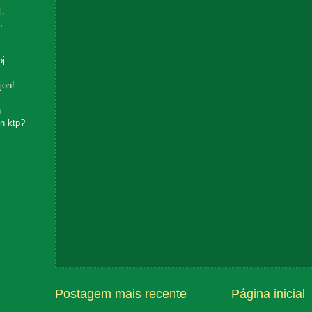
j
,
,
oj.
jon!
n
n ktp?
Postagem mais recente
Página inicial