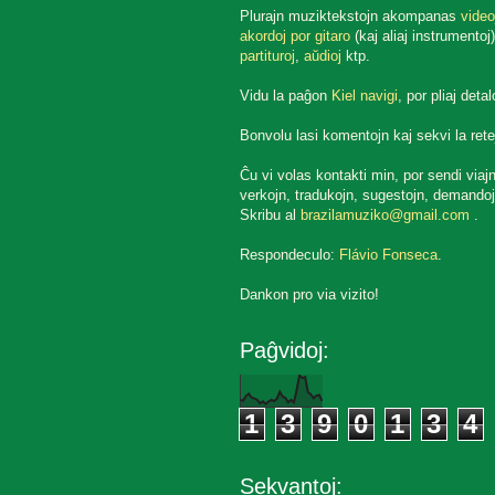
Plurajn muziktekstojn akompanas
video
akordoj por gitaro
(kaj aliaj instrumentoj)
partituroj
,
aŭdioj
ktp.
Vidu la paĝon
Kiel navigi
, por pliaj detal
Bonvolu lasi komentojn kaj sekvi la rete
Ĉu vi volas kontakti min, por sendi viaj
verkojn, tradukojn, sugestojn, demandoj
Skribu al
brazilamuziko@gmail.com
.
Respondeculo:
Flávio Fonseca
.
Dankon pro via vizito!
Paĝvidoj:
1
3
9
0
1
3
4
Sekvantoj: