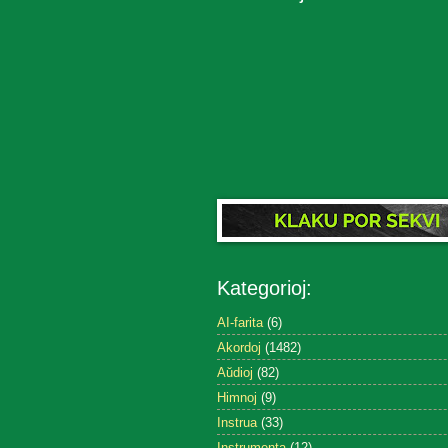
Kategorioj:
AI-farita
(6)
Akordoj
(1482)
Aŭdioj
(82)
Himnoj
(9)
Instrua
(33)
Instrumenta
(12)