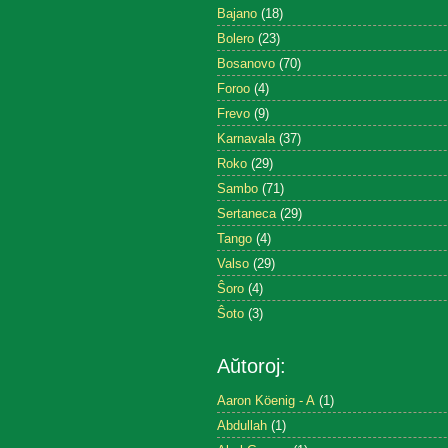
Bajano
(18)
Bolero
(23)
Bosanovo
(70)
Foroo
(4)
Frevo
(9)
Karnavala
(37)
Roko
(29)
Sambo
(71)
Sertaneca
(29)
Tango
(4)
Valso
(29)
Ŝoro
(4)
Ŝoto
(3)
Aŭtoroj:
Aaron Köenig - A
(1)
Abdullah
(1)