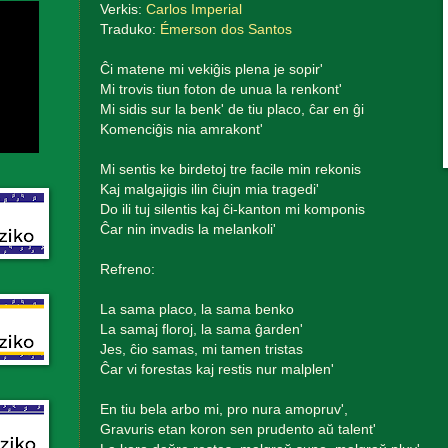
Verkis:
Carlos Imperial
Traduko:
Émerson dos Santos
Ĉi matene mi vekiĝis plena je sopir'
Mi trovis tiun foton de unua la renkont'
Mi sidis sur la benk' de tiu placo, ĉar en ĝi
Komenciĝis nia amrakont'
Mi sentis ke birdetoj tre facile min rekonis
Kaj malgajigis ilin ĉiujn mia tragedi'
Do ili tuj silentis kaj ĉi-kanton mi komponis
Ĉar nin invadis la melankoli'
Refreno:
La sama placo, la sama benko
La samaj floroj, la sama ĝarden'
Jes, ĉio samas, mi tamen tristas
Ĉar vi forestas kaj restis nur malplen'
En tiu bela arbo mi, pro nura amopruv',
Gravuris etan koron sen prudento aŭ talent'