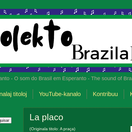
anto - O som do Brasil em Esperanto - The sound of Braz
nalaj titoloj
YouTube-kanalo
Kontribuu
La placo
(Originala titolo: A praça)