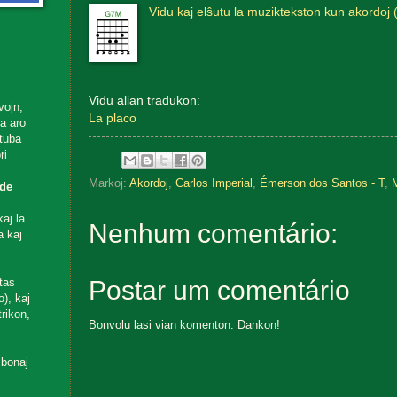
Vidu kaj elŝutu la muziktekston kun akordoj 
Vidu alian tradukon:
vojn,
La placo
ta aro
utuba
ri
Markoj:
Akordoj
,
Carlos Imperial
,
Émerson dos Santos - T
,
M
de
aj la
Nenhum comentário:
a kaj
tas
Postar um comentário
), kaj
rikon,
Bonvolu lasi vian komenton. Dankon!
 bonaj