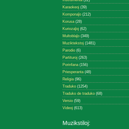
Karaokeoj
(39)
Komponaĵo
(212)
Korusa
(28)
Kuriozaĵoj
(62)
Multoblaĵo
(349)
Muziktekstoj
(1481)
Parodio
(6)
Partituroj
(263)
Porinfana
(156)
Priesperanta
(48)
Religia
(96)
Traduko
(1254)
Traduko de traduko
(68)
Versio
(59)
Videoj
(613)
Muzikstiloj: