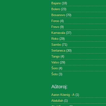
Bajano
(18)
Bolero
(23)
Bosanovo
(70)
Foroo
(4)
Frevo
(9)
Karnavala
(37)
Roko
(29)
Sambo
(71)
Sertaneca
(30)
Tango
(4)
Valso
(29)
Ŝoro
(4)
Ŝoto
(3)
Aŭtoroj:
Aaron Köenig - A
(1)
Abdullah
(1)