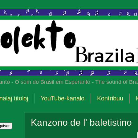
anto - O som do Brasil em Esperanto - The sound of Braz
nalaj titoloj
YouTube-kanalo
Kontribuu
Kanzono de l' baletistino