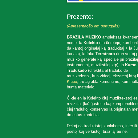
Prezento:
(Apresentação em português)
BRAZILA MUZIKO
ampleksas kvar ser
nome: la
Kolekto
(tiu ĉi retejo, kun bun
da kantoj originalaj kaj tradukitaj + la J
kanalo), la faka
Terminaro
(kun vortoj p
muziko ĝenerale kaj speciale pri brazilaj
instrumentoj, muzikstiloj ktp), la
Kurso 
Tradukado
(direktita al traduko de
muziktekstoj, kun videoj, ekzercoj ktp) k
Klubo
, tre agrabla komunumo, kun mult
bunta materialo.
Ĉi-tie en la Kolekto ĉiuj muziktekstoj es
reviziitaj (laŭ ĝusteco kaj komprenebleco
ĉiuj tradukoj konservas la originalan met
do estas kanteblaj.
Dekoj da tradukistoj kunlaboras, inter ili
poetoj kaj verkistoj, brazilaj aŭ ne.