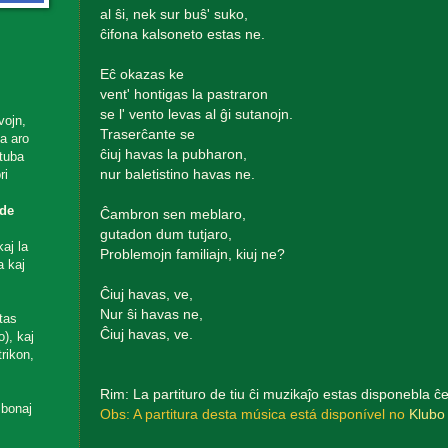
al ŝi, nek sur buŝ' suko,
ĉifona kalsoneto estas ne.
Eĉ okazas ke
vent' hontigas la pastraron
se l' vento levas al ĝi sutanojn.
vojn,
Traserĉante se
ta aro
ĉiuj havas la pubharon,
utuba
nur baletistino havas ne.
ri
de
Ĉambron sen meblaro,
gutadon dum tutjaro,
aj la
Problemojn familiajn, kiuj ne?
a kaj
Ĉiuj havas, ve,
Nur ŝi havas ne,
tas
Ĉiuj havas, ve.
), kaj
rikon,
Rim: La partituro de tiu ĉi muzikaĵo estas disponebla ĉ
 bonaj
Obs: A partitura desta música está disponível no
Klubo