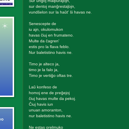
Sur ungoj malpuraĵojn,
sur dentoj manĝrestaĵojn,
vundŝelon sur la haŭt' ŝi havas ne.
Senescepte de
iu ajn, okulomukon
havas ĉiuj en frumateno.
Multe da ĉagren'
estis pro la flava feblo.
Nur baletistino havis ne.
Timo je alteco ja,
timo je la falo ja,
Timo je vertiĝo oftas tre.
Laŭ konfeso de
homoj ene de preĝejoj
ĉiuj havas multe da pekoj.
Ĉiuj havis iun
unuan amoranton,
nur baletistino havis ne.
Ne estas orelmuko