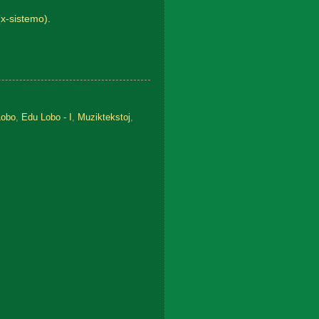
(x-sistemo).
Lobo
,
Edu Lobo - I
,
Muziktekstoj
,