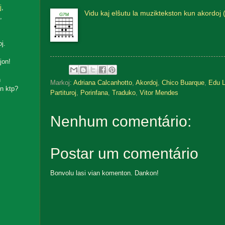
j
,
Vidu kaj elŝutu la muziktekston kun akordoj 
,
oj.
jon!
n
Markoj:
Adriana Calcanhotto
,
Akordoj
,
Chico Buarque
,
Edu 
n ktp?
Partituroj
,
Porinfana
,
Traduko
,
Vitor Mendes
Nenhum comentário:
Postar um comentário
Bonvolu lasi vian komenton. Dankon!