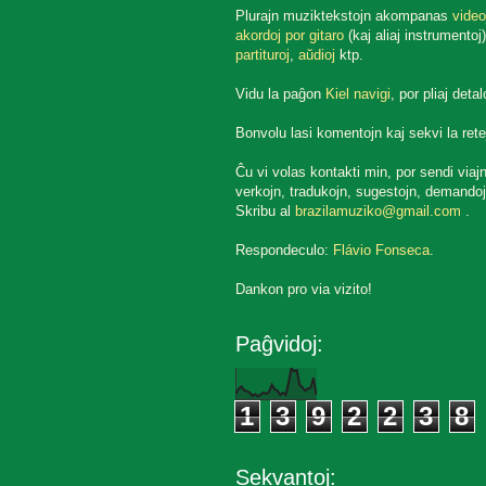
Plurajn muziktekstojn akompanas
video
akordoj por gitaro
(kaj aliaj instrumentoj)
partituroj
,
aŭdioj
ktp.
Vidu la paĝon
Kiel navigi
, por pliaj detal
Bonvolu lasi komentojn kaj sekvi la rete
Ĉu vi volas kontakti min, por sendi viaj
verkojn, tradukojn, sugestojn, demandoj
Skribu al
brazilamuziko@gmail.com
.
Respondeculo:
Flávio Fonseca
.
Dankon pro via vizito!
Paĝvidoj:
1
3
9
2
2
3
8
Sekvantoj: