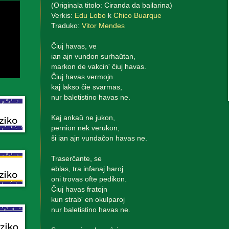
(Originala titolo: Ciranda da bailarina)
Verkis:
Edu Lobo
k
Chico Buarque
Traduko:
Vitor Mendes
Ĉiuj havas, ve
ian ajn vundon surhaŭtan,
markon de vakcin' ĉiuj havas.
Ĉiuj havas vermojn
kaj lakso ĉie svarmas,
nur baletistino havas ne.
Kaj ankaŭ ne jukon,
pernion nek verukon,
ŝi ian ajn vundaĉon havas ne.
Traserĉante, se
eblas, tra infanaj haroj
oni trovas ofte pedikon.
Ĉiuj havas fratojn
kun strab' en okulparoj
nur baletistino havas ne.