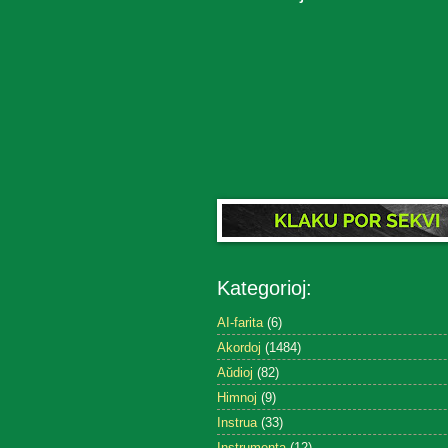
Kategorioj:
AI-farita
(6)
Akordoj
(1484)
Aŭdioj
(82)
Himnoj
(9)
Instrua
(33)
Instrumenta
(12)