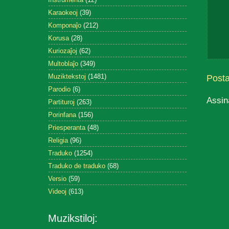
Karaokeoj
(39)
Komponaĵo
(212)
Korusa
(28)
Kuriozaĵoj
(62)
Multoblaĵo
(349)
Muziktekstoj
(1481)
Post
Parodio
(6)
Assin
Partituroj
(263)
Porinfana
(156)
Priesperanta
(48)
Religia
(96)
Traduko
(1254)
Traduko de traduko
(68)
Versio
(59)
Videoj
(613)
Muzikstiloj: