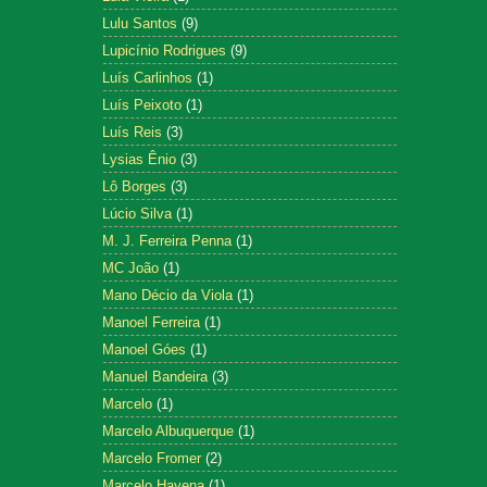
Lulu Santos
(9)
Lupicínio Rodrigues
(9)
Luís Carlinhos
(1)
Luís Peixoto
(1)
Luís Reis
(3)
Lysias Ênio
(3)
Lô Borges
(3)
Lúcio Silva
(1)
M. J. Ferreira Penna
(1)
MC João
(1)
Mano Décio da Viola
(1)
Manoel Ferreira
(1)
Manoel Góes
(1)
Manuel Bandeira
(3)
Marcelo
(1)
Marcelo Albuquerque
(1)
Marcelo Fromer
(2)
Marcelo Hayena
(1)