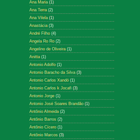
Ana Maria
(1)
Ana Terra
(2)
Ana Vilela
(1)
Anastácia
(3)
André Filho
(4)
Angela Ro Ro
(2)
Angelino de Oliveira
(1)
Anitta
(1)
Antonio Adolfo
(1)
Antonio Baracho da Silva
(3)
Antonio Carlos Xandó
(1)
Antonio Carlos k Jocafi
(3)
Antonio Jorge
(1)
Antonio José Soares Brandão
(1)
Antônio Almeida
(2)
Antônio Barros
(2)
Antônio Cícero
(1)
Antônio Marcos
(3)