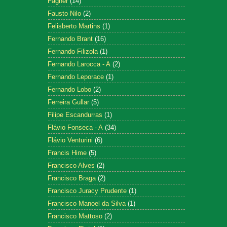
Fagner
(14)
Fausto Nilo
(2)
Felisberto Martins
(1)
Fernando Brant
(16)
Fernando Filizola
(1)
Fernando Larocca - A
(2)
Fernando Leporace
(1)
Fernando Lobo
(2)
Ferreira Gullar
(5)
Filipe Escandurras
(1)
Flávio Fonseca - A
(34)
Flávio Venturini
(6)
Francis Hime
(5)
Francisco Alves
(2)
Francisco Braga
(2)
Francisco Juracy Prudente
(1)
Francisco Manoel da Silva
(1)
Francisco Mattoso
(2)