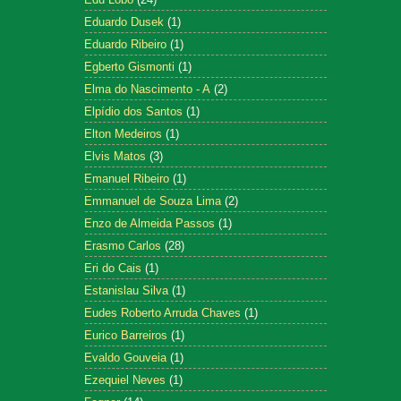
Eduardo Dusek
(1)
Eduardo Ribeiro
(1)
Egberto Gismonti
(1)
Elma do Nascimento - A
(2)
Elpídio dos Santos
(1)
Elton Medeiros
(1)
Elvis Matos
(3)
Emanuel Ribeiro
(1)
Emmanuel de Souza Lima
(2)
Enzo de Almeida Passos
(1)
Erasmo Carlos
(28)
Eri do Cais
(1)
Estanislau Silva
(1)
Eudes Roberto Arruda Chaves
(1)
Eurico Barreiros
(1)
Evaldo Gouveia
(1)
Ezequiel Neves
(1)