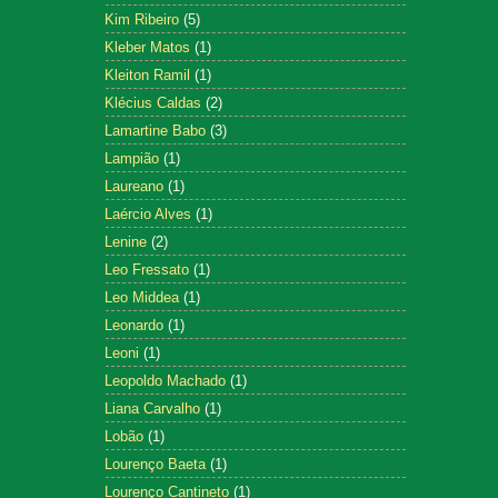
Kim Ribeiro
(5)
Kleber Matos
(1)
Kleiton Ramil
(1)
Klécius Caldas
(2)
Lamartine Babo
(3)
Lampião
(1)
Laureano
(1)
Laércio Alves
(1)
Lenine
(2)
Leo Fressato
(1)
Leo Middea
(1)
Leonardo
(1)
Leoni
(1)
Leopoldo Machado
(1)
Liana Carvalho
(1)
Lobão
(1)
Lourenço Baeta
(1)
Lourenço Cantineto
(1)