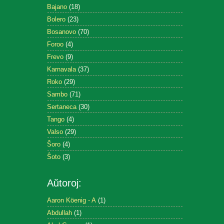
Bajano
(18)
Bolero
(23)
Bosanovo
(70)
Foroo
(4)
Frevo
(9)
Karnavala
(37)
Roko
(29)
Sambo
(71)
Sertaneca
(30)
Tango
(4)
Valso
(29)
Ŝoro
(4)
Ŝoto
(3)
Aŭtoroj:
Aaron Köenig - A
(1)
Abdullah
(1)