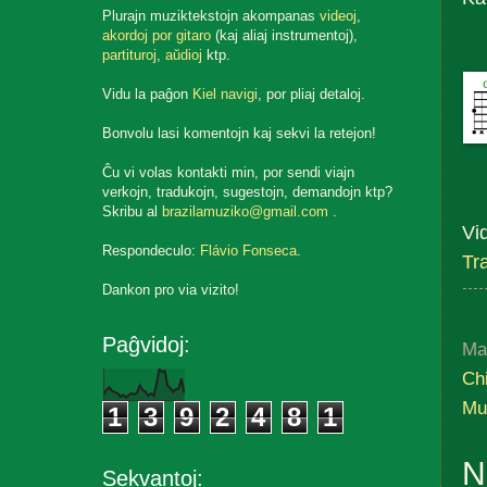
Plurajn muziktekstojn akompanas
videoj
,
akordoj por gitaro
(kaj aliaj instrumentoj),
partituroj
,
aŭdioj
ktp.
Vidu la paĝon
Kiel navigi
, por pliaj detaloj.
Bonvolu lasi komentojn kaj sekvi la retejon!
Ĉu vi volas kontakti min, por sendi viajn
verkojn, tradukojn, sugestojn, demandojn ktp?
Skribu al
brazilamuziko@gmail.com
.
Vi
Respondeculo:
Flávio Fonseca
.
Tr
Dankon pro via vizito!
Paĝvidoj:
Ma
Ch
Mu
1
3
9
2
4
8
1
N
Sekvantoj: