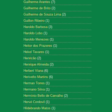
Guilherme Arantes
(7)
Guilherme de Brito
(2)
Guilherme de Souza Lima
(2)
Guillon Ribeiro
(1)
Haroldo Barbosa
(3)
Haroldo Lobo
(1)
Haroldo Menezes
(1)
Heitor dos Prazeres
(1)
Hekel Tavares
(1)
Henricão
(2)
Henrique Almeida
(2)
Herbert Viana
(6)
Herivelto Martins
(6)
Herman Torres
(1)
Hermano Silva
(1)
Hermínio Bello de Carvalho
(2)
Hervé Cordovil
(1)
Hildebrando Matos
(1)