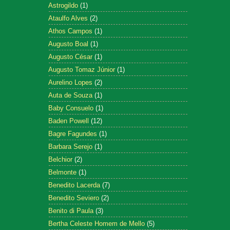
Astrogildo
(1)
Ataulfo Alves
(2)
Athos Campos
(1)
Augusto Boal
(1)
Augusto César
(1)
Augusto Tomaz Júnior
(1)
Aurelino Lopes
(2)
Auta de Souza
(1)
Baby Consuelo
(1)
Baden Powell
(12)
Bagre Fagundes
(1)
Barbara Serejo
(1)
Belchior
(2)
Belmonte
(1)
Benedito Lacerda
(7)
Benedito Seviero
(2)
Benito di Paula
(3)
Bertha Celeste Homem de Mello
(5)