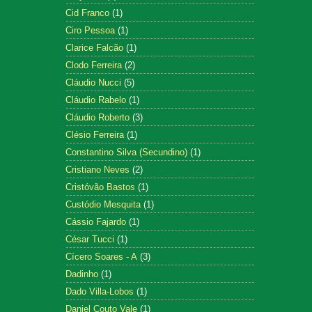
Cid Franco
(1)
Ciro Pessoa
(1)
Clarice Falcão
(1)
Clodo Ferreira
(2)
Cláudio Nucci
(5)
Cláudio Rabelo
(1)
Cláudio Roberto
(3)
Clésio Ferreira
(1)
Constantino Silva (Secundino)
(1)
Cristiano Neves
(2)
Cristóvão Bastos
(1)
Custódio Mesquita
(1)
Cássio Fajardo
(1)
César Tucci
(1)
Cícero Soares - A
(3)
Dadinho
(1)
Dado Villa-Lobos
(1)
Daniel Couto Vale
(1)