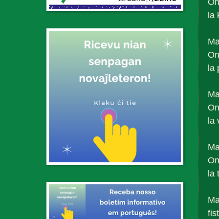
On
la 
Ma
On
la
Ma
On
la
Mal
On
la
Mal
fis