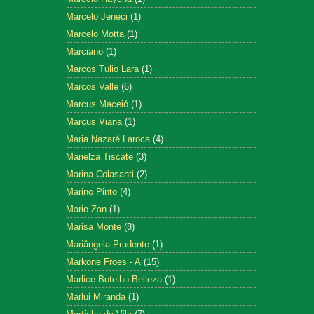
Marcelo Jeneci
(1)
Marcelo Motta
(1)
Marciano
(1)
Marcos Tulio Lara
(1)
Marcos Valle
(6)
Marcus Maceió
(1)
Marcus Viana
(1)
Maria Nazaré Laroca
(4)
Marielza Tiscate
(3)
Marina Colasanti
(2)
Marino Pinto
(4)
Mario Zan
(1)
Marisa Monte
(8)
Mariângela Prudente
(1)
Markone Froes - A
(15)
Marlice Botelho Belleza
(1)
Marlui Miranda
(1)