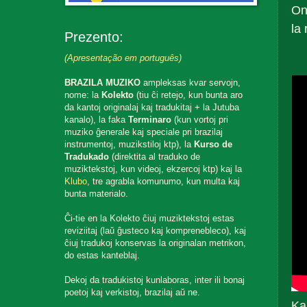
On
la 
Prezento:
(Apresentação em português)
BRAZILA MUZIKO
ampleksas kvar servojn,
nome: la
Kolekto
(tiu ĉi retejo, kun bunta aro
da kantoj originalaj kaj tradukitaj + la Jutuba
kanalo), la faka
Terminaro
(kun vortoj pri
muziko ĝenerale kaj speciale pri brazilaj
instrumentoj, muzikstiloj ktp), la
Kurso de
Tradukado
(direktita al traduko de
muziktekstoj, kun videoj, ekzercoj ktp) kaj la
Klubo
, tre agrabla komunumo, kun multa kaj
bunta materialo.
Ĉi-tie en la Kolekto ĉiuj muziktekstoj estas
reviziitaj (laŭ ĝusteco kaj komprenebleco), kaj
ĉiuj tradukoj konservas la originalan metrikon,
do estas kanteblaj.
Dekoj da tradukistoj kunlaboras, inter ili bonaj
poetoj kaj verkistoj, brazilaj aŭ ne.
Ka