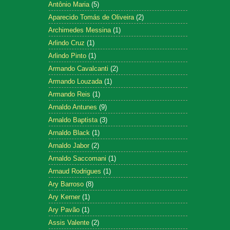
Antônio Maria
(5)
Aparecido Tomás de Oliveira
(2)
Archimedes Messina
(1)
Arlindo Cruz
(1)
Arlindo Pinto
(1)
Armando Cavalcanti
(2)
Armando Louzada
(1)
Armando Reis
(1)
Arnaldo Antunes
(9)
Arnaldo Baptista
(3)
Arnaldo Black
(1)
Arnaldo Jabor
(2)
Arnaldo Saccomani
(1)
Arnaud Rodrigues
(1)
Ary Barroso
(8)
Ary Kerner
(1)
Ary Pavão
(1)
Assis Valente
(2)