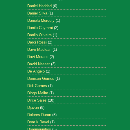
Daniel Haddad
(6)
Daniel Silva
(1)
Daniela Mercury
(1)
Danilo Caymmi
(2)
Danilo Oliveira
(1)
Darci Rossi
(2)
Dave Maclean
(1)
Davi Moraes
(2)
David Nasser
(3)
De Ângelo
(1)
Denison Gomes
(1)
Didi Gomes
(1)
Diogo Melim
(1)
Dirce Sales
(18)
Djavan
(9)
Dolores Duran
(5)
Dom k Ravel
(1)
Dominguinhos
(5)