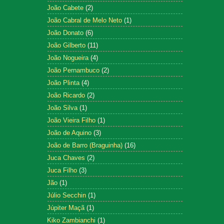
João Cabete
(2)
João Cabral de Melo Neto
(1)
João Donato
(6)
João Gilberto
(11)
João Nogueira
(4)
João Pernambuco
(2)
João Plinta
(4)
João Ricardo
(2)
João Silva
(1)
João Vieira Filho
(1)
João de Aquino
(3)
João de Barro (Braguinha)
(16)
Juca Chaves
(2)
Juca Filho
(3)
Jão
(1)
Júlio Secchin
(1)
Júpiter Maçã
(1)
Kiko Zambianchi
(1)