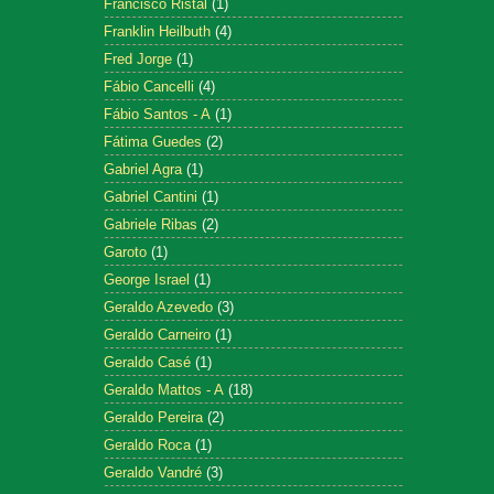
Francisco Ristal
(1)
Franklin Heilbuth
(4)
Fred Jorge
(1)
Fábio Cancelli
(4)
Fábio Santos - A
(1)
Fátima Guedes
(2)
Gabriel Agra
(1)
Gabriel Cantini
(1)
Gabriele Ribas
(2)
Garoto
(1)
George Israel
(1)
Geraldo Azevedo
(3)
Geraldo Carneiro
(1)
Geraldo Casé
(1)
Geraldo Mattos - A
(18)
Geraldo Pereira
(2)
Geraldo Roca
(1)
Geraldo Vandré
(3)