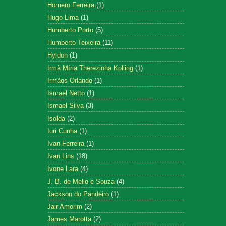
Homero Ferreira
(1)
Hugo Lima
(1)
Humberto Porto
(5)
Humberto Teixeira
(11)
Hyldon
(1)
Irmã Míria Therezinha Kolling
(1)
Irmãos Orlando
(1)
Ismael Netto
(1)
Ismael Silva
(3)
Isolda
(2)
Iuri Cunha
(1)
Ivan Ferreira
(1)
Ivan Lins
(18)
Ivone Lara
(4)
J. B. de Mello e Souza
(4)
Jackson do Pandeiro
(1)
Jair Amorim
(2)
James Marotta
(2)