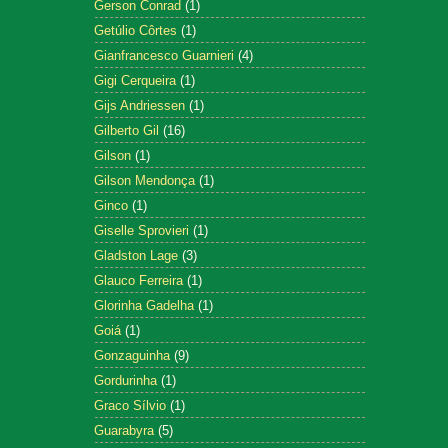
Gerson Conrad
(1)
Getúlio Côrtes
(1)
Gianfrancesco Guarnieri
(4)
Gigi Cerqueira
(1)
Gijs Andriessen
(1)
Gilberto Gil
(16)
Gilson
(1)
Gilson Mendonça
(1)
Ginco
(1)
Giselle Sprovieri
(1)
Gladston Lage
(3)
Glauco Ferreira
(1)
Glorinha Gadelha
(1)
Goiá
(1)
Gonzaguinha
(9)
Gordurinha
(1)
Graco Sílvio
(1)
Guarabyra
(5)