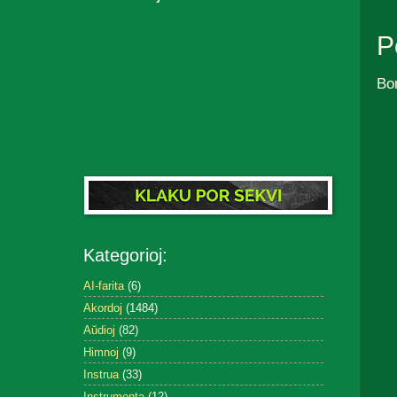
P
Bo
Kategorioj:
AI-farita
(6)
Akordoj
(1484)
Aŭdioj
(82)
Himnoj
(9)
Instrua
(33)
Instrumenta
(12)