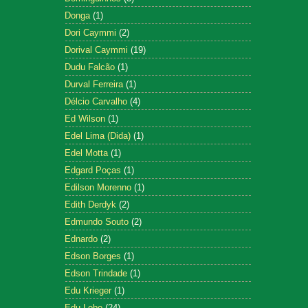
Donga
(1)
Dori Caymmi
(2)
Dorival Caymmi
(19)
Dudu Falcão
(1)
Durval Ferreira
(1)
Délcio Carvalho
(4)
Ed Wilson
(1)
Edel Lima (Dida)
(1)
Edel Motta
(1)
Edgard Poças
(1)
Edilson Morenno
(1)
Edith Derdyk
(2)
Edmundo Souto
(2)
Ednardo
(2)
Edson Borges
(1)
Edson Trindade
(1)
Edu Krieger
(1)
Edu Lobo
(24)