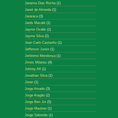
Janaína Dias Rocha
(1)
Janet de Almeida
(1)
Jararaca
(3)
Jards Macalé
(1)
Jayme Ovalle
(1)
Jayme Silva
(2)
Jean Carlo Castanho
(1)
Jefferson Junior
(1)
Jerônimo Mendonça
(1)
Jimes Milanez
(4)
Johnny Alf
(1)
Jonathan Silva
(1)
Joran
(1)
Jorge Amado
(3)
Jorge Aragão
(2)
Jorge Ben Jor
(5)
Jorge Mautner
(1)
Jorge Salomão
(1)