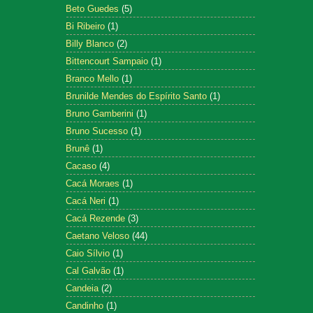
Beto Guedes
(5)
Bi Ribeiro
(1)
Billy Blanco
(2)
Bittencourt Sampaio
(1)
Branco Mello
(1)
Brunilde Mendes do Espírito Santo
(1)
Bruno Gamberini
(1)
Bruno Sucesso
(1)
Brunê
(1)
Cacaso
(4)
Cacá Moraes
(1)
Cacá Neri
(1)
Cacá Rezende
(3)
Caetano Veloso
(44)
Caio Sílvio
(1)
Cal Galvão
(1)
Candeia
(2)
Candinho
(1)