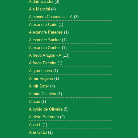
Aldrin Gandra
(3)
Ale Mancini
(4)
Alejandro Cossavella - A
(3)
Alexandre Carlo
(1)
Alexandre Paredes
(1)
Alexandre Sankor
(1)
Alexandre Santos
(1)
Alfredo Aragón - A
(13)
Alfredo Ferreira
(1)
Allyrio Lopes
(1)
Almir Rogério
(1)
Almir Sater
(4)
Almira Castilho
(1)
Alocin
(1)
Aloysio de Oliveira
(5)
Aloísio Sartorato
(2)
Alvin L
(1)
Ana Girão
(1)