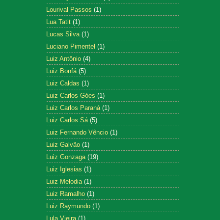
Lourival Passos
(1)
Lua Tatit
(1)
Lucas Silva
(1)
Luciano Pimentel
(1)
Luiz Antônio
(4)
Luiz Bonfá
(5)
Luiz Caldas
(1)
Luiz Carlos Góes
(1)
Luiz Carlos Paraná
(1)
Luiz Carlos Sá
(5)
Luiz Fernando Vêncio
(1)
Luiz Galvão
(1)
Luiz Gonzaga
(19)
Luiz Iglesias
(1)
Luiz Melodia
(1)
Luiz Ramalho
(1)
Luiz Raymundo
(1)
Lula Vieira
(1)