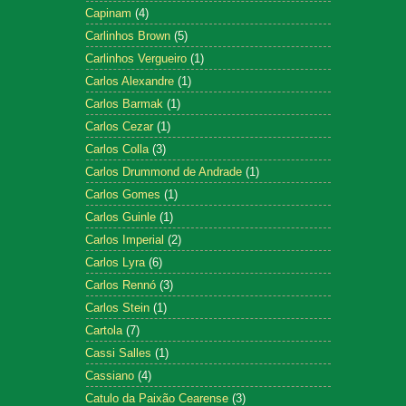
Capinam
(4)
Carlinhos Brown
(5)
Carlinhos Vergueiro
(1)
Carlos Alexandre
(1)
Carlos Barmak
(1)
Carlos Cezar
(1)
Carlos Colla
(3)
Carlos Drummond de Andrade
(1)
Carlos Gomes
(1)
Carlos Guinle
(1)
Carlos Imperial
(2)
Carlos Lyra
(6)
Carlos Rennó
(3)
Carlos Stein
(1)
Cartola
(7)
Cassi Salles
(1)
Cassiano
(4)
Catulo da Paixão Cearense
(3)