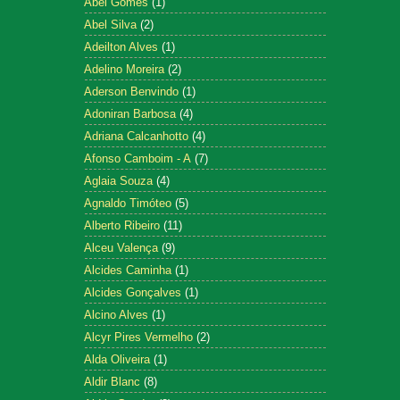
Abel Gomes
(1)
Abel Silva
(2)
Adeilton Alves
(1)
Adelino Moreira
(2)
Aderson Benvindo
(1)
Adoniran Barbosa
(4)
Adriana Calcanhotto
(4)
Afonso Camboim - A
(7)
Aglaia Souza
(4)
Agnaldo Timóteo
(5)
Alberto Ribeiro
(11)
Alceu Valença
(9)
Alcides Caminha
(1)
Alcides Gonçalves
(1)
Alcino Alves
(1)
Alcyr Pires Vermelho
(2)
Alda Oliveira
(1)
Aldir Blanc
(8)