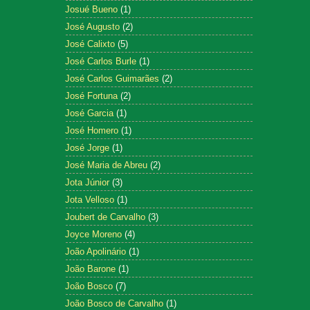
Josué Bueno
(1)
José Augusto
(2)
José Calixto
(5)
José Carlos Burle
(1)
José Carlos Guimarães
(2)
José Fortuna
(2)
José Garcia
(1)
José Homero
(1)
José Jorge
(1)
José Maria de Abreu
(2)
Jota Júnior
(3)
Jota Velloso
(1)
Joubert de Carvalho
(3)
Joyce Moreno
(4)
João Apolinário
(1)
João Barone
(1)
João Bosco
(7)
João Bosco de Carvalho
(1)