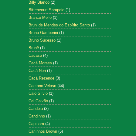
Billy Blanco
(2)
Bittencourt Sampaio
(1)
Branco Mello
(1)
Brunilde Mendes do Espírito Santo
(1)
Bruno Gamberini
(1)
Bruno Sucesso
(1)
Brunê
(1)
Cacaso
(4)
Cacá Moraes
(1)
Cacá Neri
(1)
Cacá Rezende
(3)
Caetano Veloso
(44)
Caio Sílvio
(1)
Cal Galvão
(1)
Candeia
(2)
Candinho
(1)
Capinam
(4)
Carlinhos Brown
(5)