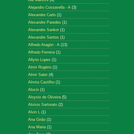
Alejandro Cossavella - A
(3)
Alexandre Carlo
(1)
Alexandre Paredes
(1)
Alexandre Sankor
(1)
Alexandre Santos
(1)
Alfredo Aragón - A
(13)
Alfredo Ferreira
(1)
Allyrio Lopes
(1)
Almir Rogério
(1)
Almir Sater
(4)
Almira Castilho
(1)
Alocin
(1)
Aloysio de Oliveira
(5)
Aloísio Sartorato
(2)
Alvin L
(1)
Ana Girão
(1)
Ana Maria
(1)