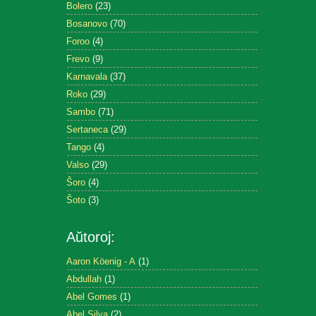
Bolero
(23)
Bosanovo
(70)
Foroo
(4)
Frevo
(9)
Karnavala
(37)
Roko
(29)
Sambo
(71)
Sertaneca
(29)
Tango
(4)
Valso
(29)
Ŝoro
(4)
Ŝoto
(3)
Aŭtoroj:
Aaron Köenig - A
(1)
Abdullah
(1)
Abel Gomes
(1)
Abel Silva
(2)