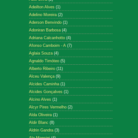
Adeilton Alves
(1)
Adelino Moreira
(2)
Aderson Benvindo
(1)
Adoniran Barbosa
(4)
Adriana Calcanhotto
(4)
Afonso Camboim - A
(7)
Aglaia Souza
(4)
Agnaldo Timóteo
(5)
Alberto Ribeiro
(11)
Alceu Valença
(9)
Alcides Caminha
(1)
Alcides Gonçalves
(1)
Alcino Alves
(1)
Alcyr Pires Vermelho
(2)
Alda Oliveira
(1)
Aldir Blanc
(8)
Aldrin Gandra
(3)
Ale Mancini
(4)