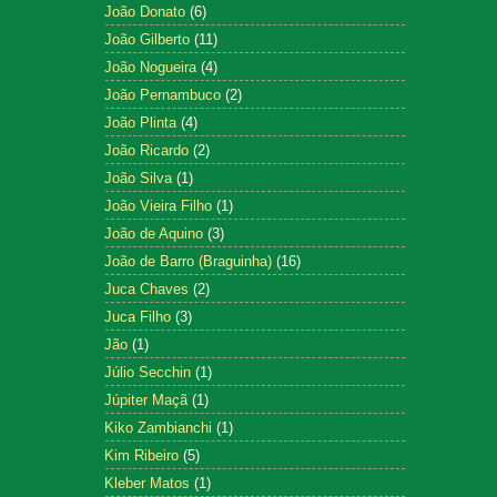
João Donato
(6)
João Gilberto
(11)
João Nogueira
(4)
João Pernambuco
(2)
João Plinta
(4)
João Ricardo
(2)
João Silva
(1)
João Vieira Filho
(1)
João de Aquino
(3)
João de Barro (Braguinha)
(16)
Juca Chaves
(2)
Juca Filho
(3)
Jão
(1)
Júlio Secchin
(1)
Júpiter Maçã
(1)
Kiko Zambianchi
(1)
Kim Ribeiro
(5)
Kleber Matos
(1)