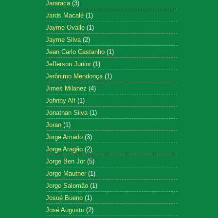
Jararaca
(3)
Jards Macalé
(1)
Jayme Ovalle
(1)
Jayme Silva
(2)
Jean Carlo Castanho
(1)
Jefferson Junior
(1)
Jerônimo Mendonça
(1)
Jimes Milanez
(4)
Johnny Alf
(1)
Jonathan Silva
(1)
Joran
(1)
Jorge Amado
(3)
Jorge Aragão
(2)
Jorge Ben Jor
(5)
Jorge Mautner
(1)
Jorge Salomão
(1)
Josué Bueno
(1)
José Augusto
(2)