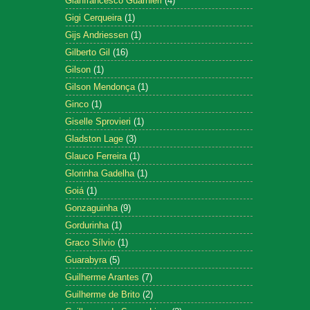
Gianfrancesco Guarnieri
(4)
Gigi Cerqueira
(1)
Gijs Andriessen
(1)
Gilberto Gil
(16)
Gilson
(1)
Gilson Mendonça
(1)
Ginco
(1)
Giselle Sprovieri
(1)
Gladston Lage
(3)
Glauco Ferreira
(1)
Glorinha Gadelha
(1)
Goiá
(1)
Gonzaguinha
(9)
Gordurinha
(1)
Graco Sílvio
(1)
Guarabyra
(5)
Guilherme Arantes
(7)
Guilherme de Brito
(2)