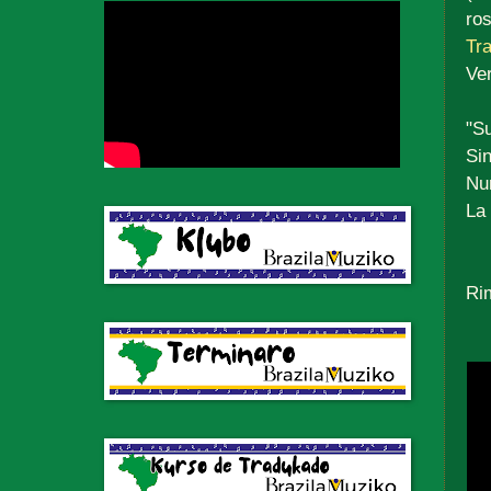
ro
Tra
Ve
"Su
Sin
Nun
La 
Rim