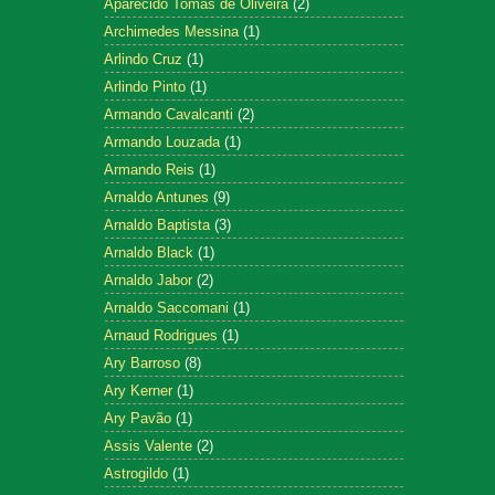
Aparecido Tomás de Oliveira
(2)
Archimedes Messina
(1)
Arlindo Cruz
(1)
Arlindo Pinto
(1)
Armando Cavalcanti
(2)
Armando Louzada
(1)
Armando Reis
(1)
Arnaldo Antunes
(9)
Arnaldo Baptista
(3)
Arnaldo Black
(1)
Arnaldo Jabor
(2)
Arnaldo Saccomani
(1)
Arnaud Rodrigues
(1)
Ary Barroso
(8)
Ary Kerner
(1)
Ary Pavão
(1)
Assis Valente
(2)
Astrogildo
(1)