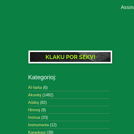
Assin
Kategorioj:
AI-farita
(6)
Akordoj
(1482)
Aŭdioj
(82)
Himnoj
(9)
Instrua
(33)
Instrumenta
(12)
Karaokeoj
(39)