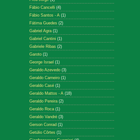
Fábio Cancelli
(4)
Fábio Santos - A
(1)
Fátima Guedes
(2)
Gabriel Agra
(1)
Gabriel Cantini
(1)
Gabriele Ribas
(2)
Garoto
(1)
George Israel
(1)
Geraldo Azevedo
(3)
Geraldo Carneiro
(1)
Geraldo Casé
(1)
Geraldo Mattos - A
(18)
Geraldo Pereira
(2)
Geraldo Roca
(1)
Geraldo Vandré
(3)
Gerson Conrad
(1)
Getúlio Côrtes
(1)