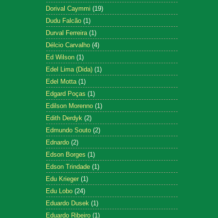
Dorival Caymmi
(19)
Dudu Falcão
(1)
Durval Ferreira
(1)
Délcio Carvalho
(4)
Ed Wilson
(1)
Edel Lima (Dida)
(1)
Edel Motta
(1)
Edgard Poças
(1)
Edilson Morenno
(1)
Edith Derdyk
(2)
Edmundo Souto
(2)
Ednardo
(2)
Edson Borges
(1)
Edson Trindade
(1)
Edu Krieger
(1)
Edu Lobo
(24)
Eduardo Dusek
(1)
Eduardo Ribeiro
(1)