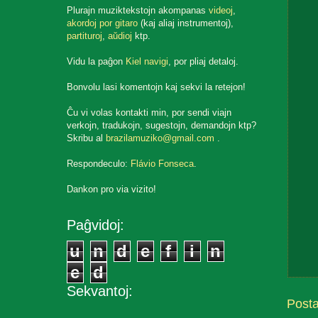
Plurajn muziktekstojn akompanas
videoj
,
akordoj por gitaro
(kaj aliaj instrumentoj),
partituroj
,
aŭdioj
ktp.
Vidu la paĝon
Kiel navigi
, por pliaj detaloj.
Bonvolu lasi komentojn kaj sekvi la retejon!
Ĉu vi volas kontakti min, por sendi viajn
verkojn, tradukojn, sugestojn, demandojn ktp?
Skribu al
brazilamuziko@gmail.com
.
Respondeculo:
Flávio Fonseca
.
Dankon pro via vizito!
Paĝvidoj:
u
n
d
e
f
i
n
e
d
Sekvantoj:
Post