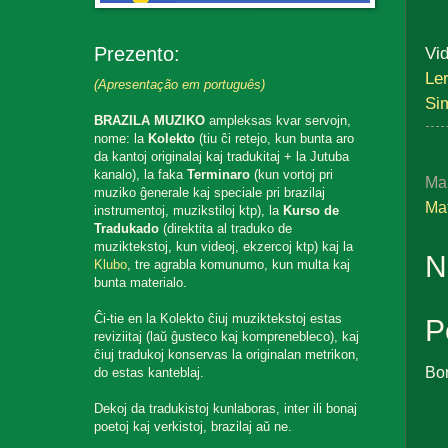
Prezento:
Vid
Le
(Apresentação em português)
Si
BRAZILA MUZIKO
ampleksas kvar servojn,
nome: la
Kolekto
(tiu ĉi retejo, kun bunta aro
da kantoj originalaj kaj tradukitaj + la Jutuba
kanalo), la faka
Terminaro
(kun vortoj pri
Ma
muziko ĝenerale kaj speciale pri brazilaj
Mat
instrumentoj, muzikstiloj ktp), la
Kurso de
Tradukado
(direktita al traduko de
muziktekstoj, kun videoj, ekzercoj ktp) kaj la
N
Klubo
, tre agrabla komunumo, kun multa kaj
bunta materialo.
Ĉi-tie en la Kolekto ĉiuj muziktekstoj estas
P
reviziitaj (laŭ ĝusteco kaj komprenebleco), kaj
ĉiuj tradukoj konservas la originalan metrikon,
Bo
do estas kanteblaj.
Dekoj da tradukistoj kunlaboras, inter ili bonaj
poetoj kaj verkistoj, brazilaj aŭ ne.