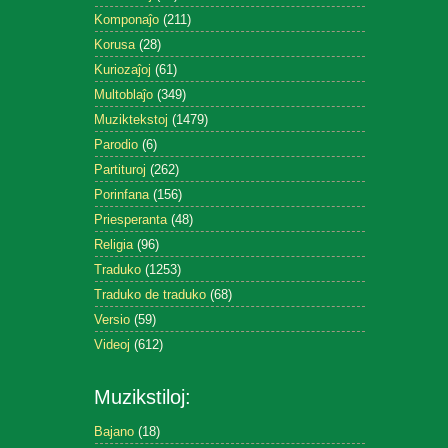
Komponaĵo
(211)
Korusa
(28)
Kuriozaĵoj
(61)
Multoblaĵo
(349)
Muziktekstoj
(1479)
Parodio
(6)
Partituroj
(262)
Porinfana
(156)
Priesperanta
(48)
Religia
(96)
Traduko
(1253)
Traduko de traduko
(68)
Versio
(59)
Videoj
(612)
Muzikstiloj:
Bajano
(18)