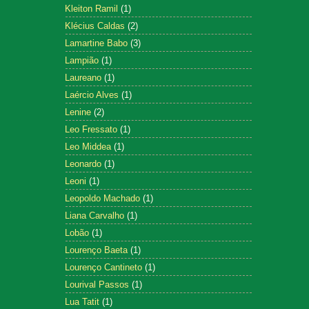
Kleiton Ramil
(1)
Klécius Caldas
(2)
Lamartine Babo
(3)
Lampião
(1)
Laureano
(1)
Laércio Alves
(1)
Lenine
(2)
Leo Fressato
(1)
Leo Middea
(1)
Leonardo
(1)
Leoni
(1)
Leopoldo Machado
(1)
Liana Carvalho
(1)
Lobão
(1)
Lourenço Baeta
(1)
Lourenço Cantineto
(1)
Lourival Passos
(1)
Lua Tatit
(1)