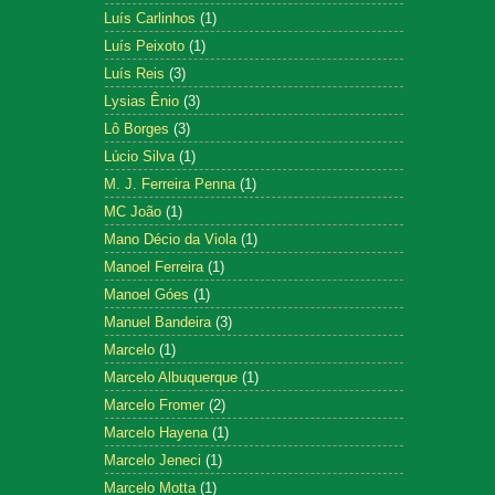
Luís Carlinhos
(1)
Luís Peixoto
(1)
Luís Reis
(3)
Lysias Ênio
(3)
Lô Borges
(3)
Lúcio Silva
(1)
M. J. Ferreira Penna
(1)
MC João
(1)
Mano Décio da Viola
(1)
Manoel Ferreira
(1)
Manoel Góes
(1)
Manuel Bandeira
(3)
Marcelo
(1)
Marcelo Albuquerque
(1)
Marcelo Fromer
(2)
Marcelo Hayena
(1)
Marcelo Jeneci
(1)
Marcelo Motta
(1)