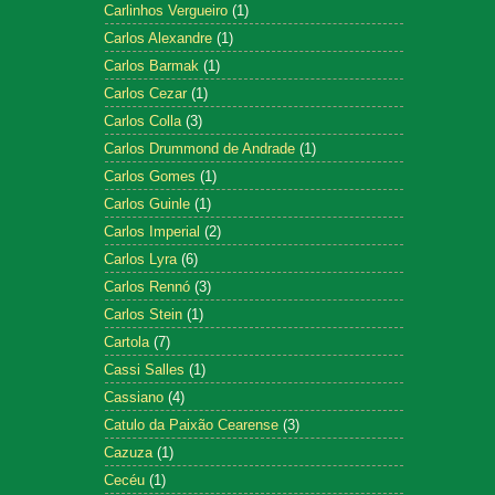
Carlinhos Vergueiro
(1)
Carlos Alexandre
(1)
Carlos Barmak
(1)
Carlos Cezar
(1)
Carlos Colla
(3)
Carlos Drummond de Andrade
(1)
Carlos Gomes
(1)
Carlos Guinle
(1)
Carlos Imperial
(2)
Carlos Lyra
(6)
Carlos Rennó
(3)
Carlos Stein
(1)
Cartola
(7)
Cassi Salles
(1)
Cassiano
(4)
Catulo da Paixão Cearense
(3)
Cazuza
(1)
Cecéu
(1)