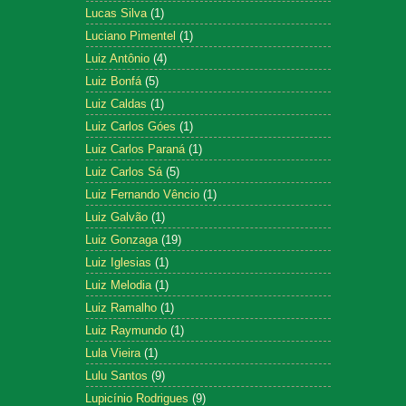
Lucas Silva
(1)
Luciano Pimentel
(1)
Luiz Antônio
(4)
Luiz Bonfá
(5)
Luiz Caldas
(1)
Luiz Carlos Góes
(1)
Luiz Carlos Paraná
(1)
Luiz Carlos Sá
(5)
Luiz Fernando Vêncio
(1)
Luiz Galvão
(1)
Luiz Gonzaga
(19)
Luiz Iglesias
(1)
Luiz Melodia
(1)
Luiz Ramalho
(1)
Luiz Raymundo
(1)
Lula Vieira
(1)
Lulu Santos
(9)
Lupicínio Rodrigues
(9)