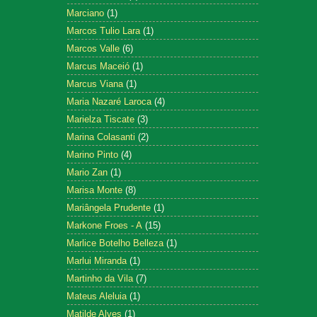
Marciano
(1)
Marcos Tulio Lara
(1)
Marcos Valle
(6)
Marcus Maceió
(1)
Marcus Viana
(1)
Maria Nazaré Laroca
(4)
Marielza Tiscate
(3)
Marina Colasanti
(2)
Marino Pinto
(4)
Mario Zan
(1)
Marisa Monte
(8)
Mariângela Prudente
(1)
Markone Froes - A
(15)
Marlice Botelho Belleza
(1)
Marlui Miranda
(1)
Martinho da Vila
(7)
Mateus Aleluia
(1)
Matilde Alves
(1)