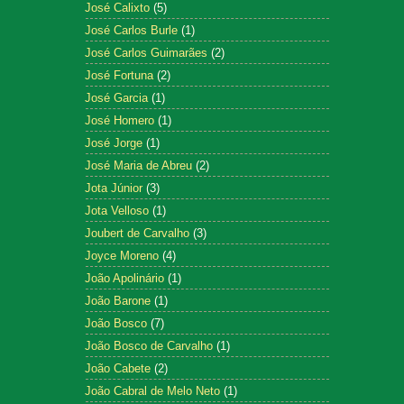
José Calixto
(5)
José Carlos Burle
(1)
José Carlos Guimarães
(2)
José Fortuna
(2)
José Garcia
(1)
José Homero
(1)
José Jorge
(1)
José Maria de Abreu
(2)
Jota Júnior
(3)
Jota Velloso
(1)
Joubert de Carvalho
(3)
Joyce Moreno
(4)
João Apolinário
(1)
João Barone
(1)
João Bosco
(7)
João Bosco de Carvalho
(1)
João Cabete
(2)
João Cabral de Melo Neto
(1)