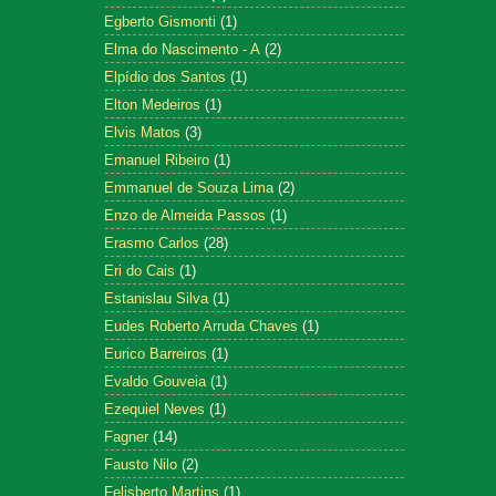
Egberto Gismonti
(1)
Elma do Nascimento - A
(2)
Elpídio dos Santos
(1)
Elton Medeiros
(1)
Elvis Matos
(3)
Emanuel Ribeiro
(1)
Emmanuel de Souza Lima
(2)
Enzo de Almeida Passos
(1)
Erasmo Carlos
(28)
Eri do Cais
(1)
Estanislau Silva
(1)
Eudes Roberto Arruda Chaves
(1)
Eurico Barreiros
(1)
Evaldo Gouveia
(1)
Ezequiel Neves
(1)
Fagner
(14)
Fausto Nilo
(2)
Felisberto Martins
(1)