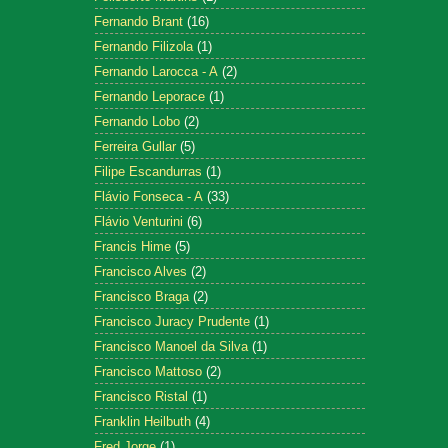
Fernando Brant
(16)
Fernando Filizola
(1)
Fernando Larocca - A
(2)
Fernando Leporace
(1)
Fernando Lobo
(2)
Ferreira Gullar
(5)
Filipe Escandurras
(1)
Flávio Fonseca - A
(33)
Flávio Venturini
(6)
Francis Hime
(5)
Francisco Alves
(2)
Francisco Braga
(2)
Francisco Juracy Prudente
(1)
Francisco Manoel da Silva
(1)
Francisco Mattoso
(2)
Francisco Ristal
(1)
Franklin Heilbuth
(4)
Fred Jorge
(1)