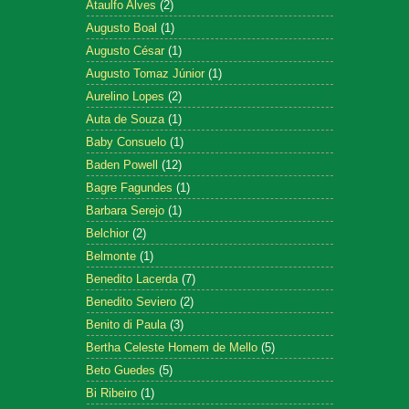
Ataulfo Alves
(2)
Augusto Boal
(1)
Augusto César
(1)
Augusto Tomaz Júnior
(1)
Aurelino Lopes
(2)
Auta de Souza
(1)
Baby Consuelo
(1)
Baden Powell
(12)
Bagre Fagundes
(1)
Barbara Serejo
(1)
Belchior
(2)
Belmonte
(1)
Benedito Lacerda
(7)
Benedito Seviero
(2)
Benito di Paula
(3)
Bertha Celeste Homem de Mello
(5)
Beto Guedes
(5)
Bi Ribeiro
(1)