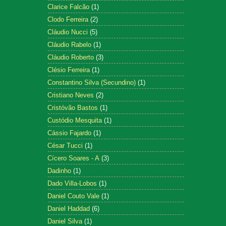
Clarice Falcão
(1)
Clodo Ferreira
(2)
Cláudio Nucci
(5)
Cláudio Rabelo
(1)
Cláudio Roberto
(3)
Clésio Ferreira
(1)
Constantino Silva (Secundino)
(1)
Cristiano Neves
(2)
Cristóvão Bastos
(1)
Custódio Mesquita
(1)
Cássio Fajardo
(1)
César Tucci
(1)
Cícero Soares - A
(3)
Dadinho
(1)
Dado Villa-Lobos
(1)
Daniel Couto Vale
(1)
Daniel Haddad
(6)
Daniel Silva
(1)