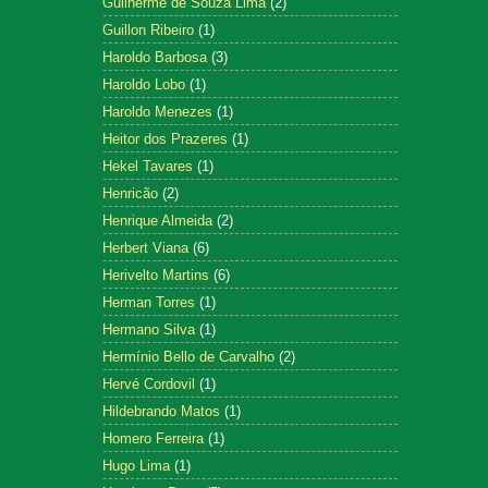
Guilherme de Souza Lima
(2)
Guillon Ribeiro
(1)
Haroldo Barbosa
(3)
Haroldo Lobo
(1)
Haroldo Menezes
(1)
Heitor dos Prazeres
(1)
Hekel Tavares
(1)
Henricão
(2)
Henrique Almeida
(2)
Herbert Viana
(6)
Herivelto Martins
(6)
Herman Torres
(1)
Hermano Silva
(1)
Hermínio Bello de Carvalho
(2)
Hervé Cordovil
(1)
Hildebrando Matos
(1)
Homero Ferreira
(1)
Hugo Lima
(1)