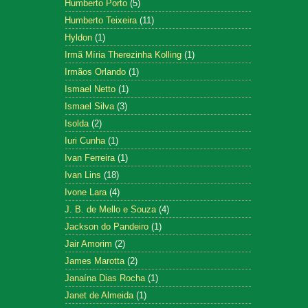
Humberto Porto
(5)
Humberto Teixeira
(11)
Hyldon
(1)
Irmã Míria Therezinha Kolling
(1)
Irmãos Orlando
(1)
Ismael Netto
(1)
Ismael Silva
(3)
Isolda
(2)
Iuri Cunha
(1)
Ivan Ferreira
(1)
Ivan Lins
(18)
Ivone Lara
(4)
J. B. de Mello e Souza
(4)
Jackson do Pandeiro
(1)
Jair Amorim
(2)
James Marotta
(2)
Janaína Dias Rocha
(1)
Janet de Almeida
(1)