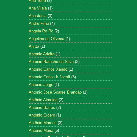
Ana Terra
(2)
Ana Vilela
(1)
Anastácia
(3)
André Filho
(4)
Angela Ro Ro
(2)
Angelino de Oliveira
(1)
Anitta
(1)
Antonio Adolfo
(1)
Antonio Baracho da Silva
(3)
Antonio Carlos Xandó
(1)
Antonio Carlos k Jocafi
(3)
Antonio Jorge
(1)
Antonio José Soares Brandão
(1)
Antônio Almeida
(2)
Antônio Barros
(2)
Antônio Cícero
(1)
Antônio Marcos
(3)
Antônio Maria
(5)