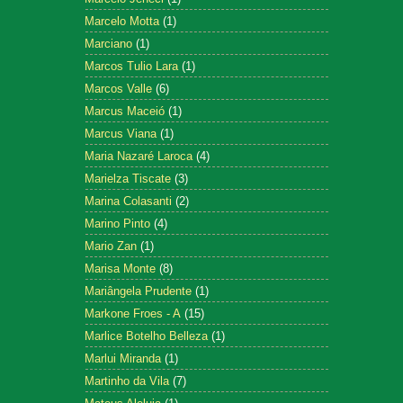
Marcelo Motta
(1)
Marciano
(1)
Marcos Tulio Lara
(1)
Marcos Valle
(6)
Marcus Maceió
(1)
Marcus Viana
(1)
Maria Nazaré Laroca
(4)
Marielza Tiscate
(3)
Marina Colasanti
(2)
Marino Pinto
(4)
Mario Zan
(1)
Marisa Monte
(8)
Mariângela Prudente
(1)
Markone Froes - A
(15)
Marlice Botelho Belleza
(1)
Marlui Miranda
(1)
Martinho da Vila
(7)