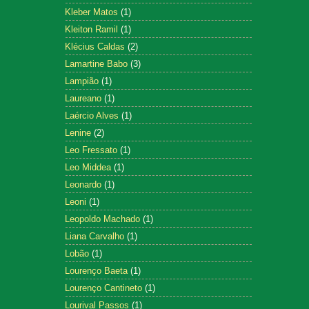
Kleber Matos
(1)
Kleiton Ramil
(1)
Klécius Caldas
(2)
Lamartine Babo
(3)
Lampião
(1)
Laureano
(1)
Laércio Alves
(1)
Lenine
(2)
Leo Fressato
(1)
Leo Middea
(1)
Leonardo
(1)
Leoni
(1)
Leopoldo Machado
(1)
Liana Carvalho
(1)
Lobão
(1)
Lourenço Baeta
(1)
Lourenço Cantineto
(1)
Lourival Passos
(1)