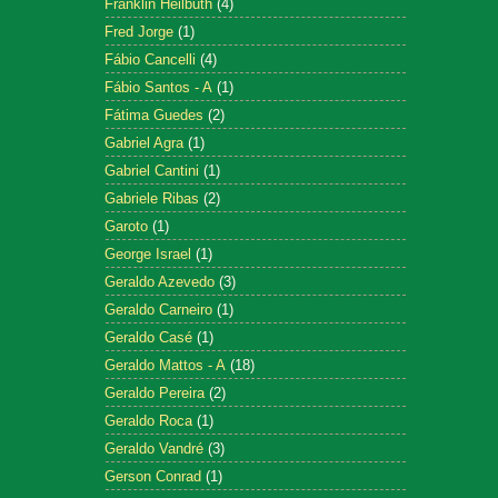
Franklin Heilbuth
(4)
Fred Jorge
(1)
Fábio Cancelli
(4)
Fábio Santos - A
(1)
Fátima Guedes
(2)
Gabriel Agra
(1)
Gabriel Cantini
(1)
Gabriele Ribas
(2)
Garoto
(1)
George Israel
(1)
Geraldo Azevedo
(3)
Geraldo Carneiro
(1)
Geraldo Casé
(1)
Geraldo Mattos - A
(18)
Geraldo Pereira
(2)
Geraldo Roca
(1)
Geraldo Vandré
(3)
Gerson Conrad
(1)