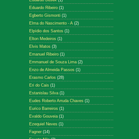
Eduardo Ribeiro
(1)
Egberto Gismonti
(1)
Elma do Nascimento - A
(2)
Elpídio dos Santos
(1)
Elton Medeiros
(1)
Elvis Matos
(3)
Emanuel Ribeiro
(1)
Emmanuel de Souza Lima
(2)
Enzo de Almeida Passos
(1)
Erasmo Carlos
(28)
Eri do Cais
(1)
Estanislau Silva
(1)
Eudes Roberto Arruda Chaves
(1)
Eurico Barreiros
(1)
Evaldo Gouveia
(1)
Ezequiel Neves
(1)
Fagner
(14)