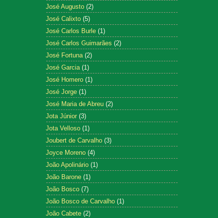
José Augusto
(2)
José Calixto
(5)
José Carlos Burle
(1)
José Carlos Guimarães
(2)
José Fortuna
(2)
José Garcia
(1)
José Homero
(1)
José Jorge
(1)
José Maria de Abreu
(2)
Jota Júnior
(3)
Jota Velloso
(1)
Joubert de Carvalho
(3)
Joyce Moreno
(4)
João Apolinário
(1)
João Barone
(1)
João Bosco
(7)
João Bosco de Carvalho
(1)
João Cabete
(2)