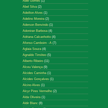
Abel Gomes
(1)
Abel Silva
(2)
Adeilton Alves
(1)
Adelino Moreira
(2)
Aderson Benvindo
(1)
Adoniran Barbosa
(4)
Adriana Calcanhotto
(4)
Afonso Camboim - A
(7)
Aglaia Souza
(4)
Agnaldo Timóteo
(5)
Alberto Ribeiro
(11)
Alceu Valença
(9)
Alcides Caminha
(1)
Alcides Gonçalves
(1)
Alcino Alves
(1)
Alcyr Pires Vermelho
(2)
Alda Oliveira
(1)
Aldir Blanc
(8)