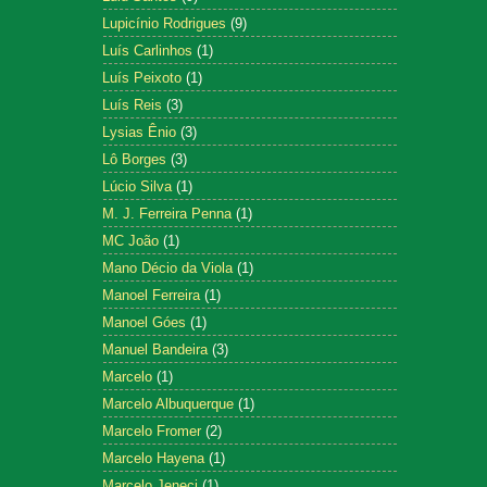
Lupicínio Rodrigues
(9)
Luís Carlinhos
(1)
Luís Peixoto
(1)
Luís Reis
(3)
Lysias Ênio
(3)
Lô Borges
(3)
Lúcio Silva
(1)
M. J. Ferreira Penna
(1)
MC João
(1)
Mano Décio da Viola
(1)
Manoel Ferreira
(1)
Manoel Góes
(1)
Manuel Bandeira
(3)
Marcelo
(1)
Marcelo Albuquerque
(1)
Marcelo Fromer
(2)
Marcelo Hayena
(1)
Marcelo Jeneci
(1)