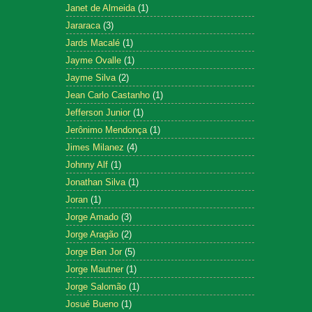
Janet de Almeida
(1)
Jararaca
(3)
Jards Macalé
(1)
Jayme Ovalle
(1)
Jayme Silva
(2)
Jean Carlo Castanho
(1)
Jefferson Junior
(1)
Jerônimo Mendonça
(1)
Jimes Milanez
(4)
Johnny Alf
(1)
Jonathan Silva
(1)
Joran
(1)
Jorge Amado
(3)
Jorge Aragão
(2)
Jorge Ben Jor
(5)
Jorge Mautner
(1)
Jorge Salomão
(1)
Josué Bueno
(1)