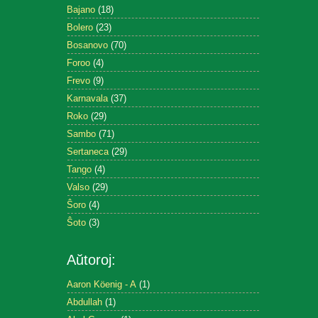
Bajano
(18)
Bolero
(23)
Bosanovo
(70)
Foroo
(4)
Frevo
(9)
Karnavala
(37)
Roko
(29)
Sambo
(71)
Sertaneca
(29)
Tango
(4)
Valso
(29)
Ŝoro
(4)
Ŝoto
(3)
Aŭtoroj:
Aaron Köenig - A
(1)
Abdullah
(1)