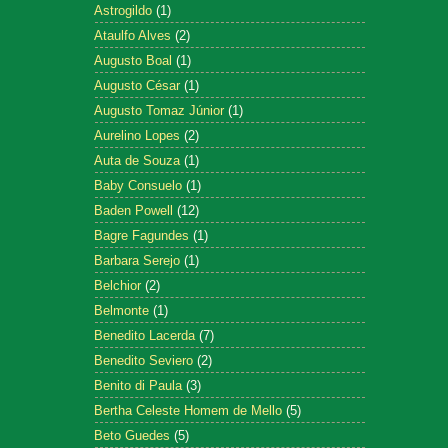
Astrogildo
(1)
Ataulfo Alves
(2)
Augusto Boal
(1)
Augusto César
(1)
Augusto Tomaz Júnior
(1)
Aurelino Lopes
(2)
Auta de Souza
(1)
Baby Consuelo
(1)
Baden Powell
(12)
Bagre Fagundes
(1)
Barbara Serejo
(1)
Belchior
(2)
Belmonte
(1)
Benedito Lacerda
(7)
Benedito Seviero
(2)
Benito di Paula
(3)
Bertha Celeste Homem de Mello
(5)
Beto Guedes
(5)