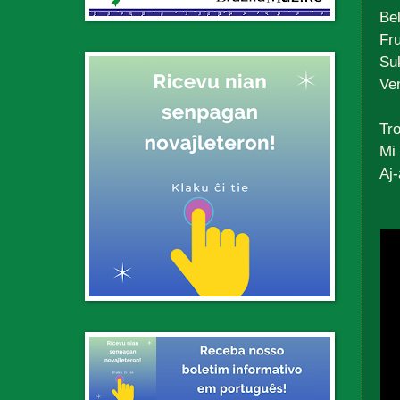
Bel
Fr
Su
Ve
Tro
Mi 
Aj-