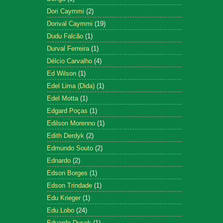
Dori Caymmi
(2)
Dorival Caymmi
(19)
Dudu Falcão
(1)
Durval Ferreira
(1)
Délcio Carvalho
(4)
Ed Wilson
(1)
Edel Lima (Dida)
(1)
Edel Motta
(1)
Edgard Poças
(1)
Edilson Morenno
(1)
Edith Derdyk
(2)
Edmundo Souto
(2)
Ednardo
(2)
Edson Borges
(1)
Edson Trindade
(1)
Edu Krieger
(1)
Edu Lobo
(24)
Eduardo Dusek
(1)