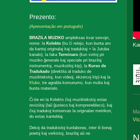
Prezento:
(Apresentação em português)
BRAZILA MUZIKO
ampleksas kvar servojn,
nome: la
Kolekto
(tiu ĉi retejo, kun bunta aro
Ka
da kantoj originalaj kaj tradukitaj + la Jutuba
kanalo), la faka
Terminaro
(kun vortoj pri
muziko ĝenerale kaj speciale pri brazilaj
instrumentoj, muzikstiloj ktp), la
Kurso de
Tradukado
(direktita al traduko de
muziktekstoj, kun videoj, ekzercoj ktp) kaj la
Klubo
, tre agrabla komunumo, kun multa kaj
bunta materialo.
Ĉi-tie en la Kolekto ĉiuj muziktekstoj estas
reviziitaj (laŭ ĝusteco kaj komprenebleco), kaj
ĉiuj tradukoj konservas la originalan metrikon,
Ma
do estas kanteblaj.
Vic
Dekoj da tradukistoj kunlaboras, inter ili bonaj
poetoj kaj verkistoj, brazilaj aŭ ne.
N