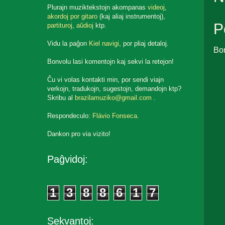
Plurajn muziktekstojn akompanas
videoj
,
akordoj por gitaro
(kaj aliaj instrumentoj),
P
partituroj
,
aŭdioj
ktp.
Vidu la paĝon
Kiel navigi
, por pliaj detaloj.
Bo
Bonvolu lasi komentojn kaj sekvi la retejon!
Ĉu vi volas kontakti min, por sendi viajn
verkojn, tradukojn, sugestojn, demandojn ktp?
Skribu al
brazilamuziko@gmail.com
.
Respondeculo:
Flávio Fonseca
.
Dankon pro via vizito!
Paĝvidoj:
1
3
8
8
6
1
7
Sekvantoj: