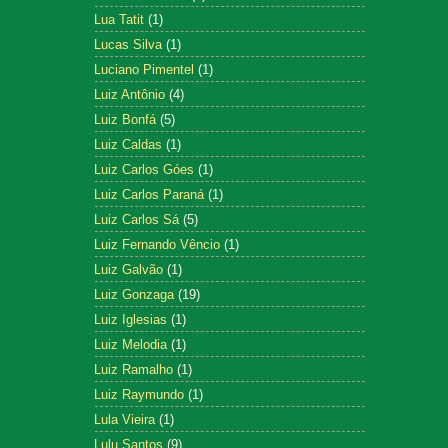
Lua Tatit
(1)
Lucas Silva
(1)
Luciano Pimentel
(1)
Luiz Antônio
(4)
Luiz Bonfá
(5)
Luiz Caldas
(1)
Luiz Carlos Góes
(1)
Luiz Carlos Paraná
(1)
Luiz Carlos Sá
(5)
Luiz Fernando Vêncio
(1)
Luiz Galvão
(1)
Luiz Gonzaga
(19)
Luiz Iglesias
(1)
Luiz Melodia
(1)
Luiz Ramalho
(1)
Luiz Raymundo
(1)
Lula Vieira
(1)
Lulu Santos
(9)