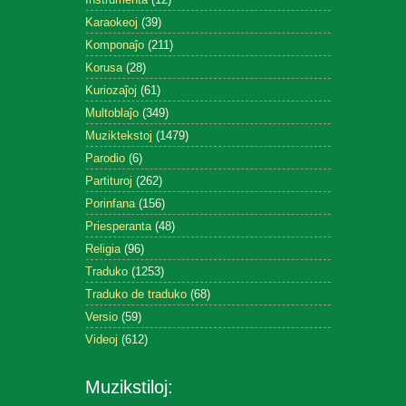
Karaokeoj
(39)
Komponaĵo
(211)
Korusa
(28)
Kuriozaĵoj
(61)
Multoblaĵo
(349)
Muziktekstoj
(1479)
Parodio
(6)
Partituroj
(262)
Porinfana
(156)
Priesperanta
(48)
Religia
(96)
Traduko
(1253)
Traduko de traduko
(68)
Versio
(59)
Videoj
(612)
Muzikstiloj: