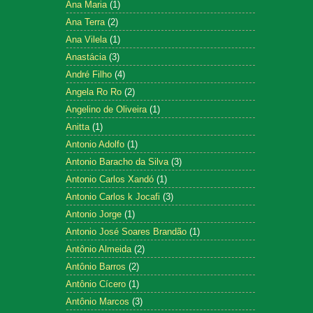
Ana Maria
(1)
Ana Terra
(2)
Ana Vilela
(1)
Anastácia
(3)
André Filho
(4)
Angela Ro Ro
(2)
Angelino de Oliveira
(1)
Anitta
(1)
Antonio Adolfo
(1)
Antonio Baracho da Silva
(3)
Antonio Carlos Xandó
(1)
Antonio Carlos k Jocafi
(3)
Antonio Jorge
(1)
Antonio José Soares Brandão
(1)
Antônio Almeida
(2)
Antônio Barros
(2)
Antônio Cícero
(1)
Antônio Marcos
(3)