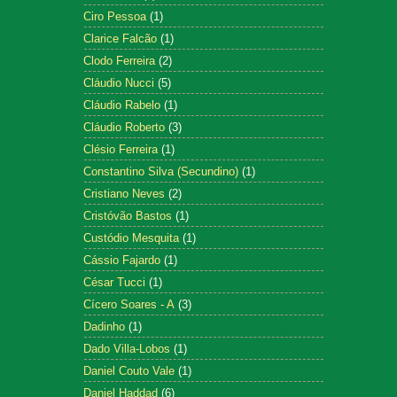
Ciro Pessoa
(1)
Clarice Falcão
(1)
Clodo Ferreira
(2)
Cláudio Nucci
(5)
Cláudio Rabelo
(1)
Cláudio Roberto
(3)
Clésio Ferreira
(1)
Constantino Silva (Secundino)
(1)
Cristiano Neves
(2)
Cristóvão Bastos
(1)
Custódio Mesquita
(1)
Cássio Fajardo
(1)
César Tucci
(1)
Cícero Soares - A
(3)
Dadinho
(1)
Dado Villa-Lobos
(1)
Daniel Couto Vale
(1)
Daniel Haddad
(6)