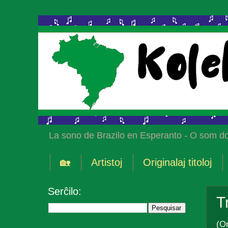
La sono de Brazilo en Esperanto - O som do
🏡
Artistoj
Originalaj titoloj
Serĉilo:
T
(Or