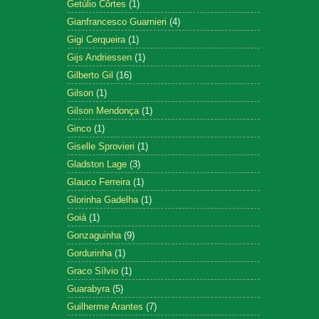
Getúlio Côrtes
(1)
Gianfrancesco Guarnieri
(4)
Gigi Cerqueira
(1)
Gijs Andriessen
(1)
Gilberto Gil
(16)
Gilson
(1)
Gilson Mendonça
(1)
Ginco
(1)
Giselle Sprovieri
(1)
Gladston Lage
(3)
Glauco Ferreira
(1)
Glorinha Gadelha
(1)
Goiá
(1)
Gonzaguinha
(9)
Gordurinha
(1)
Graco Sílvio
(1)
Guarabyra
(5)
Guilherme Arantes
(7)