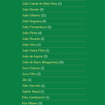
João Cabral de Melo Neto
(1)
João Donato
(6)
João Gilberto
(11)
João Nogueira
(4)
João Pernambuco
(2)
João Plinta
(4)
João Ricardo
(2)
João Silva
(1)
João Vieira Filho
(1)
João de Aquino
(3)
João de Barro (Braguinha)
(16)
Juca Chaves
(2)
Juca Filho
(3)
Jão
(1)
Júlio Secchin
(1)
Júpiter Maçã
(1)
Kiko Zambianchi
(1)
Kim Ribeiro
(5)