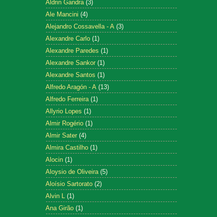
Aldrin Gandra
(3)
Ale Mancini
(4)
Alejandro Cossavella - A
(3)
Alexandre Carlo
(1)
Alexandre Paredes
(1)
Alexandre Sankor
(1)
Alexandre Santos
(1)
Alfredo Aragón - A
(13)
Alfredo Ferreira
(1)
Allyrio Lopes
(1)
Almir Rogério
(1)
Almir Sater
(4)
Almira Castilho
(1)
Alocin
(1)
Aloysio de Oliveira
(5)
Aloísio Sartorato
(2)
Alvin L
(1)
Ana Girão
(1)