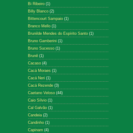
Bi Ribeiro
(1)
Billy Blanco
(2)
Bittencourt Sampaio
(1)
Branco Mello
(1)
Brunilde Mendes do Espírito Santo
(1)
Bruno Gamberini
(1)
Bruno Sucesso
(1)
Brunê
(1)
Cacaso
(4)
Cacá Moraes
(1)
Cacá Neri
(1)
Cacá Rezende
(3)
Caetano Veloso
(44)
Caio Sílvio
(1)
Cal Galvão
(1)
Candeia
(2)
Candinho
(1)
Capinam
(4)