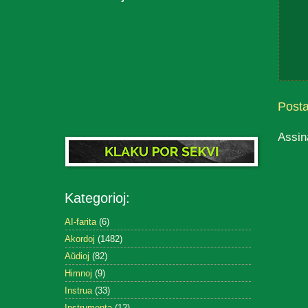
Post
Assin
Kategorioj:
AI-farita
(6)
Akordoj
(1482)
Aŭdioj
(82)
Himnoj
(9)
Instrua
(33)
Instrumenta
(12)