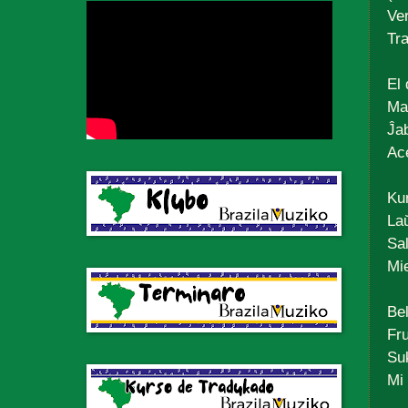
Ve
Tr
El
Ma
Ĵa
Ace
Ku
Laŭ
Sal
Mi
Bel
Fr
Su
Mi 