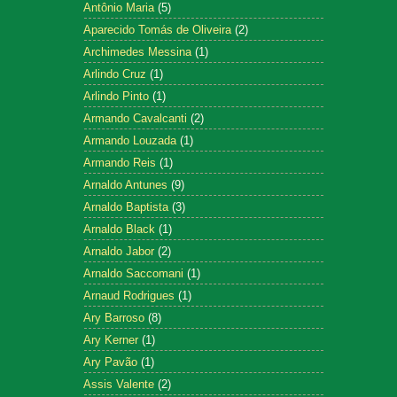
Antônio Maria
(5)
Aparecido Tomás de Oliveira
(2)
Archimedes Messina
(1)
Arlindo Cruz
(1)
Arlindo Pinto
(1)
Armando Cavalcanti
(2)
Armando Louzada
(1)
Armando Reis
(1)
Arnaldo Antunes
(9)
Arnaldo Baptista
(3)
Arnaldo Black
(1)
Arnaldo Jabor
(2)
Arnaldo Saccomani
(1)
Arnaud Rodrigues
(1)
Ary Barroso
(8)
Ary Kerner
(1)
Ary Pavão
(1)
Assis Valente
(2)