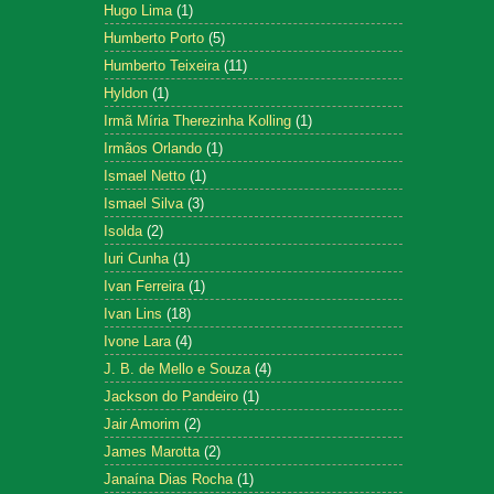
Hugo Lima
(1)
Humberto Porto
(5)
Humberto Teixeira
(11)
Hyldon
(1)
Irmã Míria Therezinha Kolling
(1)
Irmãos Orlando
(1)
Ismael Netto
(1)
Ismael Silva
(3)
Isolda
(2)
Iuri Cunha
(1)
Ivan Ferreira
(1)
Ivan Lins
(18)
Ivone Lara
(4)
J. B. de Mello e Souza
(4)
Jackson do Pandeiro
(1)
Jair Amorim
(2)
James Marotta
(2)
Janaína Dias Rocha
(1)