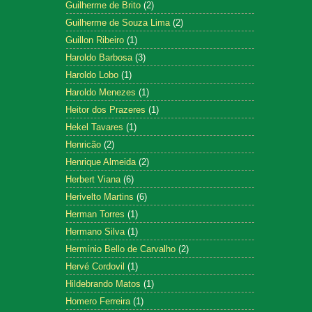
Guilherme de Brito
(2)
Guilherme de Souza Lima
(2)
Guillon Ribeiro
(1)
Haroldo Barbosa
(3)
Haroldo Lobo
(1)
Haroldo Menezes
(1)
Heitor dos Prazeres
(1)
Hekel Tavares
(1)
Henricão
(2)
Henrique Almeida
(2)
Herbert Viana
(6)
Herivelto Martins
(6)
Herman Torres
(1)
Hermano Silva
(1)
Hermínio Bello de Carvalho
(2)
Hervé Cordovil
(1)
Hildebrando Matos
(1)
Homero Ferreira
(1)