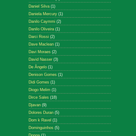
Daniel Silva
(1)
Daniela Mercury
(1)
Danilo Caymmi
(2)
Danilo Oliveira
(1)
Darci Rossi
(2)
Dave Maclean
(1)
Davi Moraes
(2)
David Nasser
(3)
De Ângelo
(1)
Denison Gomes
(1)
Didi Gomes
(1)
Diogo Melim
(1)
Dirce Sales
(18)
Djavan
(9)
Dolores Duran
(5)
Dom k Ravel
(1)
Dominguinhos
(5)
Donga
(1)