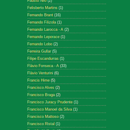
Fausto Nilo
(2)
Felisberto Martins
(1)
Fernando Brant
(16)
Fernando Filizola
(1)
Fernando Larocca - A
(2)
Fernando Leporace
(1)
Fernando Lobo
(2)
Ferreira Gullar
(5)
Filipe Escandurras
(1)
Flávio Fonseca - A
(33)
Flávio Venturini
(6)
Francis Hime
(5)
Francisco Alves
(2)
Francisco Braga
(2)
Francisco Juracy Prudente
(1)
Francisco Manoel da Silva
(1)
Francisco Mattoso
(2)
Francisco Ristal
(1)