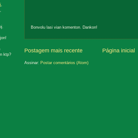
j
,
,
oj.
Bonvolu lasi vian komenton. Dankon!
jon!
n
Postagem mais recente
Página inicial
n ktp?
Assinar:
Postar comentários (Atom)