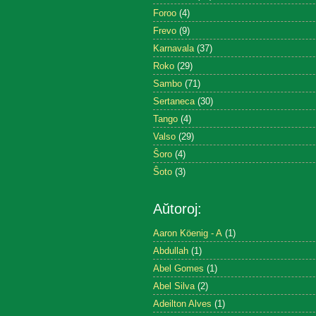
Foroo
(4)
Frevo
(9)
Karnavala
(37)
Roko
(29)
Sambo
(71)
Sertaneca
(30)
Tango
(4)
Valso
(29)
Ŝoro
(4)
Ŝoto
(3)
Aŭtoroj:
Aaron Köenig - A
(1)
Abdullah
(1)
Abel Gomes
(1)
Abel Silva
(2)
Adeilton Alves
(1)