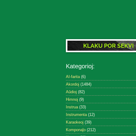
Kategorioj:
AI-farita
(6)
Akordoj
(1484)
Aŭdioj
(82)
Himnoj
(9)
Instrua
(33)
Instrumenta
(12)
Karaokeoj
(39)
Komponaĵo
(212)