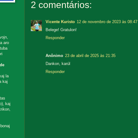
2 comentários:
Vicente Kuristo
12 de novembro de 2023 às 08:47
Belege! Gratulon!
vojn,
Responder
ta aro
utuba
ri
Anônimo
23 de abril de 2025 às 21:35
Dankon, karúl
de
Responder
aj la
a kaj
tas
), kaj
rikon,
 bonaj