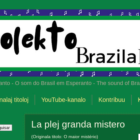
anto - O som do Brasil em Esperanto - The sound of Braz
nalaj titoloj
YouTube-kanalo
Kontribuu
La plej granda mistero
(Originala titolo: O maior mistério)