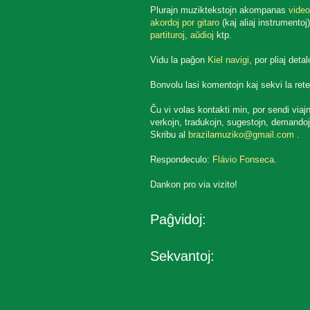
Plurajn muziktekstojn akompanas
video
akordoj por gitaro
(kaj aliaj instrumentoj)
partituroj
,
aŭdioj
ktp.
Vidu la paĝon
Kiel navigi
, por pliaj detal
Bonvolu lasi komentojn kaj sekvi la rete
Ĉu vi volas kontakti min, por sendi viaj
verkojn, tradukojn, sugestojn, demandoj
Skribu al
brazilamuziko@gmail.com
.
Respondeculo:
Flávio Fonseca
.
Dankon pro via vizito!
Paĝvidoj:
Sekvantoj: