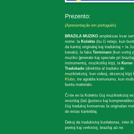
Prezento:
(Apresentação em português)
BRAZILA MUZIKO
ampleksas kvar ser
nome: la
Kolekto
(tiu ĉi retejo, kun bun
da kantoj originalaj kaj tradukitaj + la J
kanalo), la faka
Terminaro
(kun vortoj p
muziko ĝenerale kaj speciale pri brazilaj
instrumentoj, muzikstiloj ktp), la
Kurso 
Tradukado
(direktita al traduko de
muziktekstoj, kun videoj, ekzercoj ktp) k
Klubo
, tre agrabla komunumo, kun mult
bunta materialo.
Ĉi-tie en la Kolekto ĉiuj muziktekstoj es
reviziitaj (laŭ ĝusteco kaj komprenebleco
ĉiuj tradukoj konservas la originalan met
do estas kanteblaj.
Dekoj da tradukistoj kunlaboras, inter ili
poetoj kaj verkistoj, brazilaj aŭ ne.