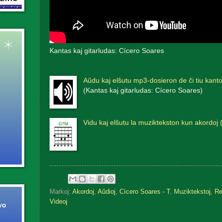
Kantas kaj gitarludas: Cícero Soares
Aŭdu kaj elŝutu mp3-dosieron de ĉi tiu kanto
(Kantas kaj gitarludas: Cícero Soares)
Vidu kaj elŝutu la muziktekston kun akordoj 
Markoj:
Akordoj
,
Aŭdioj
,
Cícero Soares - T
,
Muziktekstoj
,
Re
Videoj