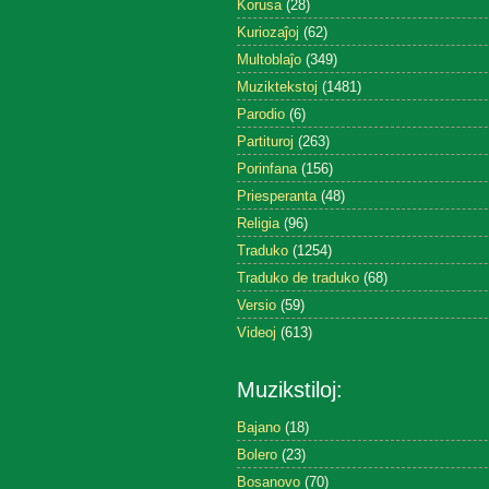
Korusa
(28)
Kuriozaĵoj
(62)
Multoblaĵo
(349)
Muziktekstoj
(1481)
Parodio
(6)
Partituroj
(263)
Porinfana
(156)
Priesperanta
(48)
Religia
(96)
Traduko
(1254)
Traduko de traduko
(68)
Versio
(59)
Videoj
(613)
Muzikstiloj:
Bajano
(18)
Bolero
(23)
Bosanovo
(70)