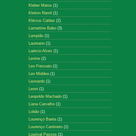
Kleber Matos
(1)
Kleiton Ramil
(1)
Klécius Caldas
(2)
Lamartine Babo
(3)
Lampião
(1)
Laureano
(1)
Laércio Alves
(1)
Lenine
(2)
Leo Fressato
(1)
Leo Middea
(1)
Leonardo
(1)
Leoni
(1)
Leopoldo Machado
(1)
Liana Carvalho
(1)
Lobão
(1)
Lourenço Baeta
(1)
Lourenço Cantineto
(1)
Lourival Passos
(1)