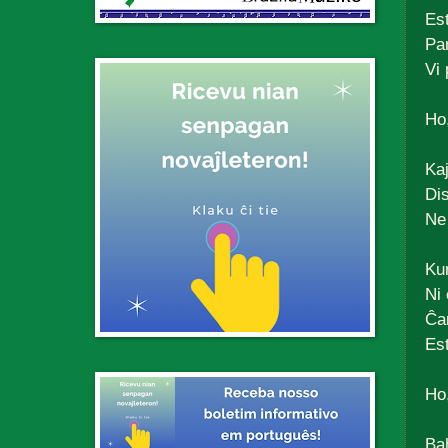
Es
Pa
Vi
Ho,
Ka
Di
Ne
Ku
Ni 
Ĉa
Est
Ho,
Ba