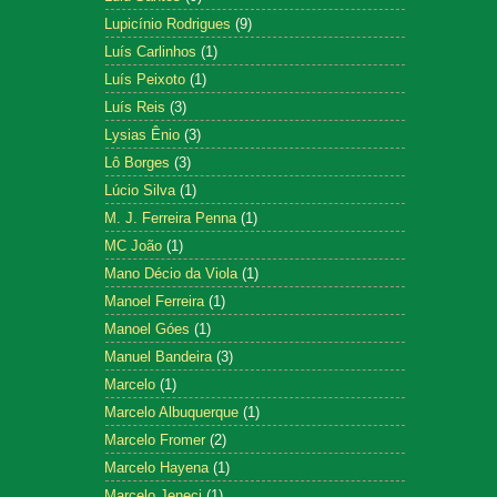
Lupicínio Rodrigues
(9)
Luís Carlinhos
(1)
Luís Peixoto
(1)
Luís Reis
(3)
Lysias Ênio
(3)
Lô Borges
(3)
Lúcio Silva
(1)
M. J. Ferreira Penna
(1)
MC João
(1)
Mano Décio da Viola
(1)
Manoel Ferreira
(1)
Manoel Góes
(1)
Manuel Bandeira
(3)
Marcelo
(1)
Marcelo Albuquerque
(1)
Marcelo Fromer
(2)
Marcelo Hayena
(1)
Marcelo Jeneci
(1)