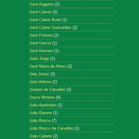
José Augusto
(2)
José Calixto
(5)
José Carlos Burle
(1)
José Carlos Guimarães
(2)
José Fortuna
(2)
José Garcia
(1)
José Homero
(1)
José Jorge
(1)
José Maria de Abreu
(2)
Jota Júnior
(3)
Jota Velloso
(1)
Joubert de Carvalho
(3)
Joyce Moreno
(4)
João Apolinário
(1)
João Barone
(1)
João Bosco
(7)
João Bosco de Carvalho
(1)
João Cabete
(2)