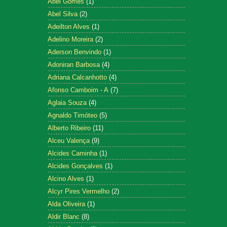
Abel Gomes
(1)
Abel Silva
(2)
Adeilton Alves
(1)
Adelino Moreira
(2)
Aderson Benvindo
(1)
Adoniran Barbosa
(4)
Adriana Calcanhotto
(4)
Afonso Camboim - A
(7)
Aglaia Souza
(4)
Agnaldo Timóteo
(5)
Alberto Ribeiro
(11)
Alceu Valença
(9)
Alcides Caminha
(1)
Alcides Gonçalves
(1)
Alcino Alves
(1)
Alcyr Pires Vermelho
(2)
Alda Oliveira
(1)
Aldir Blanc
(8)