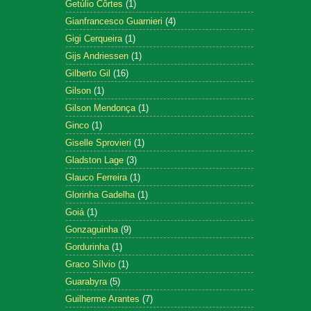
Getúlio Côrtes
(1)
Gianfrancesco Guarnieri
(4)
Gigi Cerqueira
(1)
Gijs Andriessen
(1)
Gilberto Gil
(16)
Gilson
(1)
Gilson Mendonça
(1)
Ginco
(1)
Giselle Sprovieri
(1)
Gladston Lage
(3)
Glauco Ferreira
(1)
Glorinha Gadelha
(1)
Goiá
(1)
Gonzaguinha
(9)
Gordurinha
(1)
Graco Sílvio
(1)
Guarabyra
(5)
Guilherme Arantes
(7)