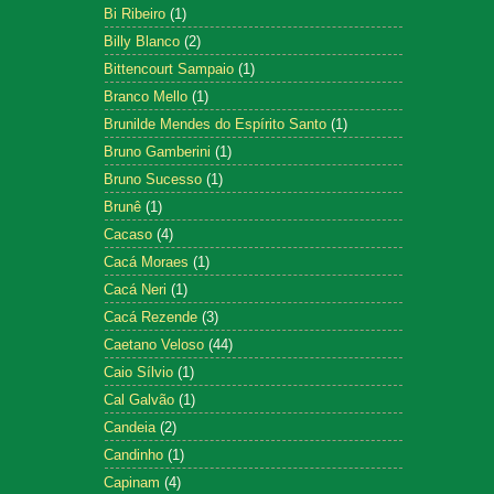
Bi Ribeiro
(1)
Billy Blanco
(2)
Bittencourt Sampaio
(1)
Branco Mello
(1)
Brunilde Mendes do Espírito Santo
(1)
Bruno Gamberini
(1)
Bruno Sucesso
(1)
Brunê
(1)
Cacaso
(4)
Cacá Moraes
(1)
Cacá Neri
(1)
Cacá Rezende
(3)
Caetano Veloso
(44)
Caio Sílvio
(1)
Cal Galvão
(1)
Candeia
(2)
Candinho
(1)
Capinam
(4)