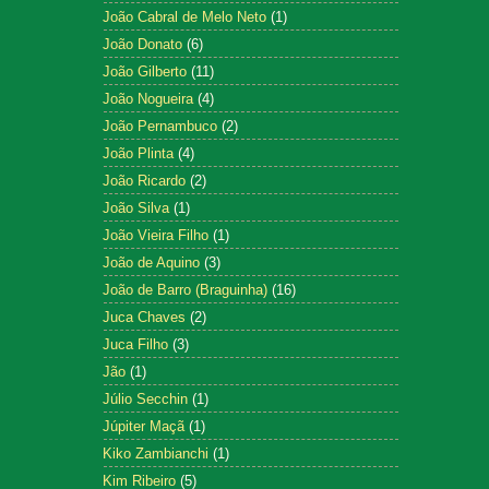
João Cabral de Melo Neto
(1)
João Donato
(6)
João Gilberto
(11)
João Nogueira
(4)
João Pernambuco
(2)
João Plinta
(4)
João Ricardo
(2)
João Silva
(1)
João Vieira Filho
(1)
João de Aquino
(3)
João de Barro (Braguinha)
(16)
Juca Chaves
(2)
Juca Filho
(3)
Jão
(1)
Júlio Secchin
(1)
Júpiter Maçã
(1)
Kiko Zambianchi
(1)
Kim Ribeiro
(5)