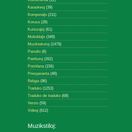
Karaokeoj
(39)
Komponaĵo
(211)
Korusa
(28)
Kuriozaĵoj
(61)
Multoblaĵo
(349)
Muziktekstoj
(1479)
Parodio
(6)
Partituroj
(262)
Porinfana
(156)
Priesperanta
(48)
Religia
(96)
Traduko
(1253)
Traduko de traduko
(68)
Versio
(59)
Videoj
(612)
Muzikstiloj: