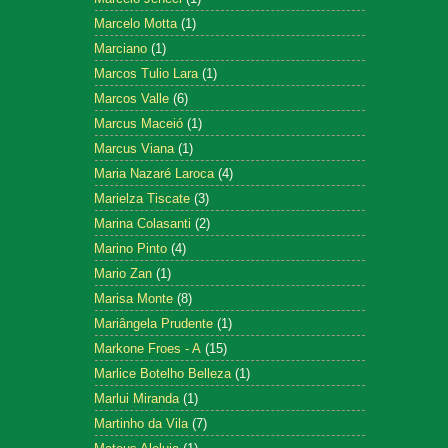
Marcelo Motta
(1)
Marciano
(1)
Marcos Tulio Lara
(1)
Marcos Valle
(6)
Marcus Maceió
(1)
Marcus Viana
(1)
Maria Nazaré Laroca
(4)
Marielza Tiscate
(3)
Marina Colasanti
(2)
Marino Pinto
(4)
Mario Zan
(1)
Marisa Monte
(8)
Mariângela Prudente
(1)
Markone Froes - A
(15)
Marlice Botelho Belleza
(1)
Marlui Miranda
(1)
Martinho da Vila
(7)