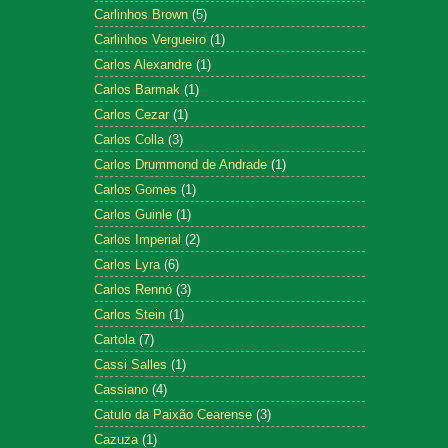
Carlinhos Brown
(5)
Carlinhos Vergueiro
(1)
Carlos Alexandre
(1)
Carlos Barmak
(1)
Carlos Cezar
(1)
Carlos Colla
(3)
Carlos Drummond de Andrade
(1)
Carlos Gomes
(1)
Carlos Guinle
(1)
Carlos Imperial
(2)
Carlos Lyra
(6)
Carlos Rennó
(3)
Carlos Stein
(1)
Cartola
(7)
Cassi Salles
(1)
Cassiano
(4)
Catulo da Paixão Cearense
(3)
Cazuza
(1)