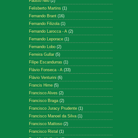
Fausto Nilo
(2)
Felisberto Martins
(1)
Fernando Brant
(16)
Fernando Filizola
(1)
Fernando Larocca - A
(2)
Fernando Leporace
(1)
Fernando Lobo
(2)
Ferreira Gullar
(5)
Filipe Escandurras
(1)
Flávio Fonseca - A
(33)
Flávio Venturini
(6)
Francis Hime
(5)
Francisco Alves
(2)
Francisco Braga
(2)
Francisco Juracy Prudente
(1)
Francisco Manoel da Silva
(1)
Francisco Mattoso
(2)
Francisco Ristal
(1)