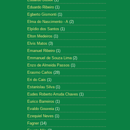
Eduardo Ribeiro
(1)
Egberto Gismonti
(1)
Elma do Nascimento - A
(2)
Elpídio dos Santos
(1)
Elton Medeiros
(1)
Elvis Matos
(3)
Emanuel Ribeiro
(1)
Emmanuel de Souza Lima
(2)
Enzo de Almeida Passos
(1)
Erasmo Carlos
(28)
Eri do Cais
(1)
Estanislau Silva
(1)
Eudes Roberto Arruda Chaves
(1)
Eurico Barreiros
(1)
Evaldo Gouveia
(1)
Ezequiel Neves
(1)
Fagner
(14)