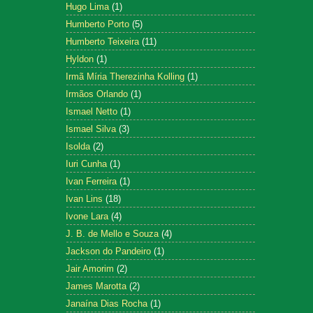
Hugo Lima
(1)
Humberto Porto
(5)
Humberto Teixeira
(11)
Hyldon
(1)
Irmã Míria Therezinha Kolling
(1)
Irmãos Orlando
(1)
Ismael Netto
(1)
Ismael Silva
(3)
Isolda
(2)
Iuri Cunha
(1)
Ivan Ferreira
(1)
Ivan Lins
(18)
Ivone Lara
(4)
J. B. de Mello e Souza
(4)
Jackson do Pandeiro
(1)
Jair Amorim
(2)
James Marotta
(2)
Janaína Dias Rocha
(1)