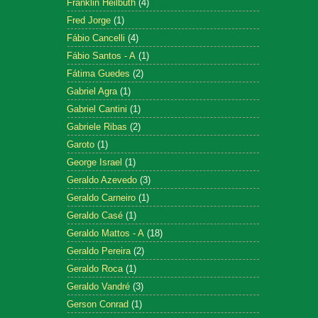
Franklin Heilbuth
(4)
Fred Jorge
(1)
Fábio Cancelli
(4)
Fábio Santos - A
(1)
Fátima Guedes
(2)
Gabriel Agra
(1)
Gabriel Cantini
(1)
Gabriele Ribas
(2)
Garoto
(1)
George Israel
(1)
Geraldo Azevedo
(3)
Geraldo Carneiro
(1)
Geraldo Casé
(1)
Geraldo Mattos - A
(18)
Geraldo Pereira
(2)
Geraldo Roca
(1)
Geraldo Vandré
(3)
Gerson Conrad
(1)