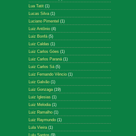
Lua Tatit
(1)
Lucas Silva
(1)
Luciano Pimentel
(1)
Luiz Antônio
(4)
Luiz Bonfá
(5)
Luiz Caldas
(1)
Luiz Carlos Góes
(1)
Luiz Carlos Paraná
(1)
Luiz Carlos Sá
(5)
Luiz Fernando Vêncio
(1)
Luiz Galvão
(1)
Luiz Gonzaga
(19)
Luiz Iglesias
(1)
Luiz Melodia
(1)
Luiz Ramalho
(1)
Luiz Raymundo
(1)
Lula Vieira
(1)
Lulu Santos
(9)