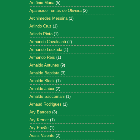
Antônio Maria
(5)
Aparecido Tomás de Oliveira
(2)
Archimedes Messina
(1)
Arlindo Cruz
(1)
Arlindo Pinto
(1)
Armando Cavalcanti
(2)
Armando Louzada
(1)
Armando Reis
(1)
Arnaldo Antunes
(9)
Arnaldo Baptista
(3)
Arnaldo Black
(1)
Arnaldo Jabor
(2)
Arnaldo Saccomani
(1)
Arnaud Rodrigues
(1)
Ary Barroso
(8)
Ary Kerner
(1)
Ary Pavão
(1)
Assis Valente
(2)