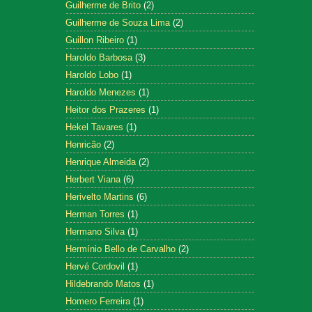
Guilherme de Brito
(2)
Guilherme de Souza Lima
(2)
Guillon Ribeiro
(1)
Haroldo Barbosa
(3)
Haroldo Lobo
(1)
Haroldo Menezes
(1)
Heitor dos Prazeres
(1)
Hekel Tavares
(1)
Henricão
(2)
Henrique Almeida
(2)
Herbert Viana
(6)
Herivelto Martins
(6)
Herman Torres
(1)
Hermano Silva
(1)
Hermínio Bello de Carvalho
(2)
Hervé Cordovil
(1)
Hildebrando Matos
(1)
Homero Ferreira
(1)