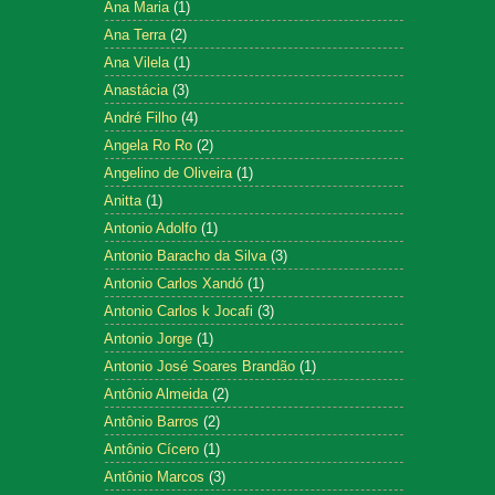
Ana Maria
(1)
Ana Terra
(2)
Ana Vilela
(1)
Anastácia
(3)
André Filho
(4)
Angela Ro Ro
(2)
Angelino de Oliveira
(1)
Anitta
(1)
Antonio Adolfo
(1)
Antonio Baracho da Silva
(3)
Antonio Carlos Xandó
(1)
Antonio Carlos k Jocafi
(3)
Antonio Jorge
(1)
Antonio José Soares Brandão
(1)
Antônio Almeida
(2)
Antônio Barros
(2)
Antônio Cícero
(1)
Antônio Marcos
(3)