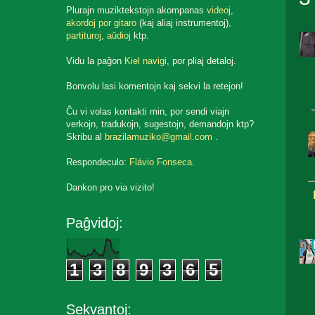
Plurajn muziktekstojn akompanas
videoj
,
akordoj por gitaro
(kaj aliaj instrumentoj),
partituroj
,
aŭdioj
ktp.
Vidu la paĝon
Kiel navigi
, por pliaj detaloj.
Bonvolu lasi komentojn kaj sekvi la retejon!
Ĉu vi volas kontakti min, por sendi viajn
verkojn, tradukojn, sugestojn, demandojn ktp?
Skribu al
brazilamuziko@gmail.com
.
Respondeculo:
Flávio Fonseca
.
Dankon pro via vizito!
Paĝvidoj:
1
3
8
9
3
6
5
Sekvantoj: