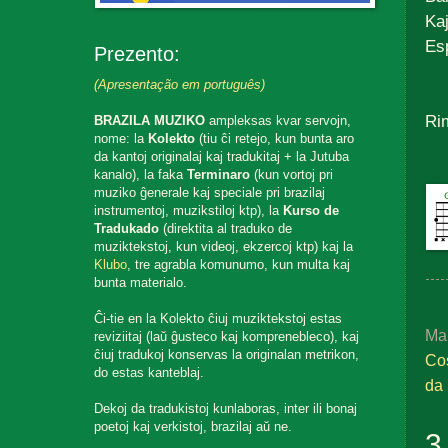
Ka
Esp
Prezento:
(Apresentação em português)
Ri
BRAZILA MUZIKO
ampleksas kvar servojn,
nome: la
Kolekto
(tiu ĉi retejo, kun bunta aro
da kantoj originalaj kaj tradukitaj + la Jutuba
kanalo), la faka
Terminaro
(kun vortoj pri
muziko ĝenerale kaj speciale pri brazilaj
instrumentoj, muzikstiloj ktp), la
Kurso de
Tradukado
(direktita al traduko de
muziktekstoj, kun videoj, ekzercoj ktp) kaj la
Klubo
, tre agrabla komunumo, kun multa kaj
bunta materialo.
Ĉi-tie en la Kolekto ĉiuj muziktekstoj estas
Ma
reviziitaj (laŭ ĝusteco kaj komprenebleco), kaj
ĉiuj tradukoj konservas la originalan metrikon,
Cos
do estas kanteblaj.
da 
Dekoj da tradukistoj kunlaboras, inter ili bonaj
poetoj kaj verkistoj, brazilaj aŭ ne.
3