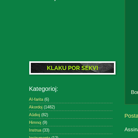
Kategorioj:
Bo
AI-farita
(6)
Akordoj
(1482)
Aŭdioj
(82)
Post
Himnoj
(9)
Assin
Instrua
(33)
Instrumenta
(12)