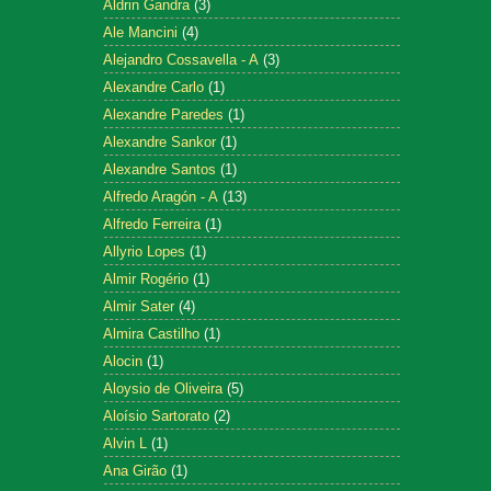
Aldrin Gandra
(3)
Ale Mancini
(4)
Alejandro Cossavella - A
(3)
Alexandre Carlo
(1)
Alexandre Paredes
(1)
Alexandre Sankor
(1)
Alexandre Santos
(1)
Alfredo Aragón - A
(13)
Alfredo Ferreira
(1)
Allyrio Lopes
(1)
Almir Rogério
(1)
Almir Sater
(4)
Almira Castilho
(1)
Alocin
(1)
Aloysio de Oliveira
(5)
Aloísio Sartorato
(2)
Alvin L
(1)
Ana Girão
(1)