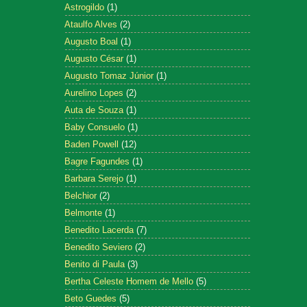
Astrogildo
(1)
Ataulfo Alves
(2)
Augusto Boal
(1)
Augusto César
(1)
Augusto Tomaz Júnior
(1)
Aurelino Lopes
(2)
Auta de Souza
(1)
Baby Consuelo
(1)
Baden Powell
(12)
Bagre Fagundes
(1)
Barbara Serejo
(1)
Belchior
(2)
Belmonte
(1)
Benedito Lacerda
(7)
Benedito Seviero
(2)
Benito di Paula
(3)
Bertha Celeste Homem de Mello
(5)
Beto Guedes
(5)