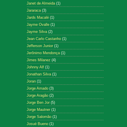
Janet de Almeida
(1)
Jararaca
(3)
Jards Macalé
(1)
Jayme Ovalle
(1)
Jayme Silva
(2)
Jean Carlo Castanho
(1)
Jefferson Junior
(1)
Jerônimo Mendonça
(1)
Jimes Milanez
(4)
Johnny Alf
(1)
Jonathan Silva
(1)
Joran
(1)
Jorge Amado
(3)
Jorge Aragão
(2)
Jorge Ben Jor
(5)
Jorge Mautner
(1)
Jorge Salomão
(1)
Josué Bueno
(1)