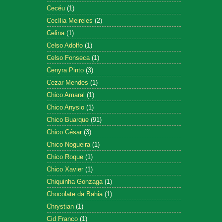
Cecéu
(1)
Cecília Meireles
(2)
Celina
(1)
Celso Adolfo
(1)
Celso Fonseca
(1)
Cenyra Pinto
(3)
Cezar Mendes
(1)
Chico Amaral
(1)
Chico Anysio
(1)
Chico Buarque
(91)
Chico César
(3)
Chico Nogueira
(1)
Chico Roque
(1)
Chico Xavier
(1)
Chiquinha Gonzaga
(1)
Chocolate da Bahia
(1)
Chrystian
(1)
Cid Franco
(1)