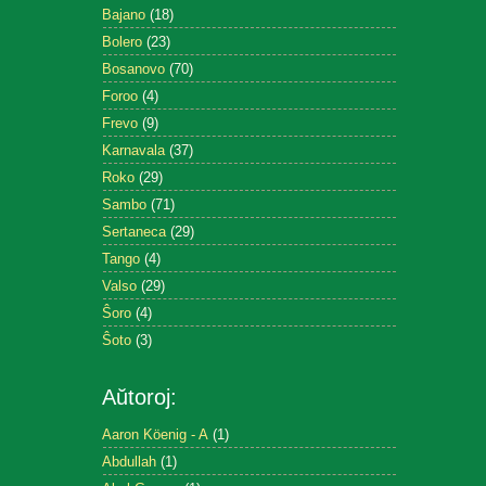
Bajano
(18)
Bolero
(23)
Bosanovo
(70)
Foroo
(4)
Frevo
(9)
Karnavala
(37)
Roko
(29)
Sambo
(71)
Sertaneca
(29)
Tango
(4)
Valso
(29)
Ŝoro
(4)
Ŝoto
(3)
Aŭtoroj:
Aaron Köenig - A
(1)
Abdullah
(1)