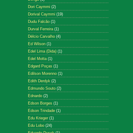
Dori Caymmi
(2)
Dorival Caymmi
(19)
Dudu Falcão
(1)
Durval Ferreira
(1)
Délcio Carvalho
(4)
Ed Wilson
(1)
Edel Lima (Dida)
(1)
Edel Motta
(1)
Edgard Poças
(1)
Edilson Morenno
(1)
Edith Derdyk
(2)
Edmundo Souto
(2)
Ednardo
(2)
Edson Borges
(1)
Edson Trindade
(1)
Edu Krieger
(1)
Edu Lobo
(24)
Eduardo Dusek
(1)