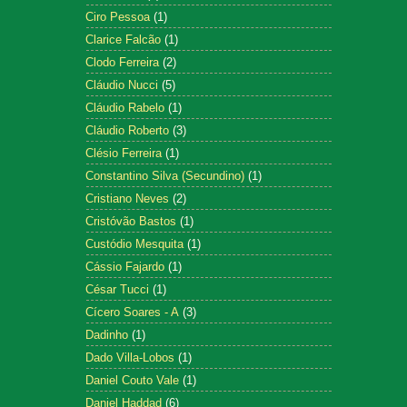
Ciro Pessoa
(1)
Clarice Falcão
(1)
Clodo Ferreira
(2)
Cláudio Nucci
(5)
Cláudio Rabelo
(1)
Cláudio Roberto
(3)
Clésio Ferreira
(1)
Constantino Silva (Secundino)
(1)
Cristiano Neves
(2)
Cristóvão Bastos
(1)
Custódio Mesquita
(1)
Cássio Fajardo
(1)
César Tucci
(1)
Cícero Soares - A
(3)
Dadinho
(1)
Dado Villa-Lobos
(1)
Daniel Couto Vale
(1)
Daniel Haddad
(6)