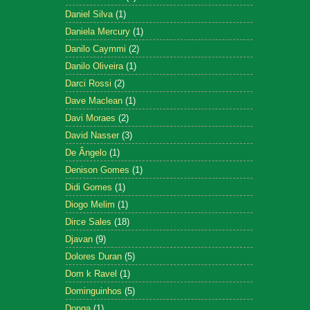
Daniel Silva
(1)
Daniela Mercury
(1)
Danilo Caymmi
(2)
Danilo Oliveira
(1)
Darci Rossi
(2)
Dave Maclean
(1)
Davi Moraes
(2)
David Nasser
(3)
De Ângelo
(1)
Denison Gomes
(1)
Didi Gomes
(1)
Diogo Melim
(1)
Dirce Sales
(18)
Djavan
(9)
Dolores Duran
(5)
Dom k Ravel
(1)
Dominguinhos
(5)
Donga
(1)