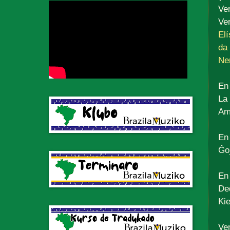
Ve
Ve
Elí
da 
Ner
En
La 
Am
En
Ĝoj
En
De
Kie
Ve