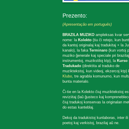
Prezento:
(Apresentação em português)
BRAZILA MUZIKO
ampleksas kvar ser
nome: la
Kolekto
(tiu ĉi retejo, kun bun
da kantoj originalaj kaj tradukitaj + la J
kanalo), la faka
Terminaro
(kun vortoj p
muziko ĝenerale kaj speciale pri brazilaj
instrumentoj, muzikstiloj ktp), la
Kurso 
Tradukado
(direktita al traduko de
muziktekstoj, kun videoj, ekzercoj ktp) k
Klubo
, tre agrabla komunumo, kun mult
bunta materialo.
Ĉi-tie en la Kolekto ĉiuj muziktekstoj es
reviziitaj (laŭ ĝusteco kaj komprenebleco
ĉiuj tradukoj konservas la originalan met
do estas kanteblaj.
Dekoj da tradukistoj kunlaboras, inter ili
poetoj kaj verkistoj, brazilaj aŭ ne.