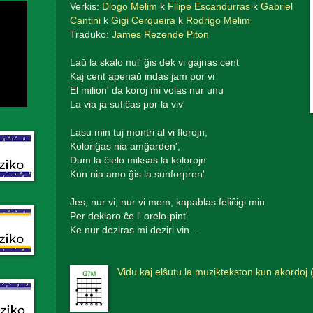
Verkis:
Diogo Melim
k
Filipe Escandurras
k
Gabriel
Cantini
k
Gigi Cerqueira
k
Rodrigo Melim
Traduko:
James Rezende Piton
Laŭ la skalo nul' ĝis dek vi gajnas cent
Kaj cent apenaŭ indas jam por vi
El milion' da koroj mi volas nur unu
La via ja sufiĉas por la viv'
Lasu min tuj montri al vi florojn,
Koloriĝas nia amĝarden',
Dum la ĉielo miksas la kolorojn
Kun nia amo ĝis la sunforpren'
Jes, nur vi, nur vi mem, kapablas feliĉigi min
Per deklaro ĉe l' orelo-pint'
Ke nur deziras mi deziri vin...
Vidu kaj elŝutu la muziktekston kun akordoj 