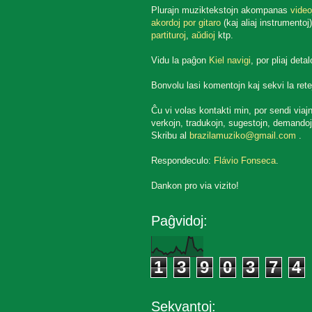
Plurajn muziktekstojn akompanas
video
akordoj por gitaro
(kaj aliaj instrumentoj)
partituroj
,
aŭdioj
ktp.
Vidu la paĝon
Kiel navigi
, por pliaj detal
Bonvolu lasi komentojn kaj sekvi la rete
Ĉu vi volas kontakti min, por sendi viaj
verkojn, tradukojn, sugestojn, demandoj
Skribu al
brazilamuziko@gmail.com
.
Respondeculo:
Flávio Fonseca
.
Dankon pro via vizito!
Paĝvidoj:
1
3
9
0
3
7
4
Sekvantoj: