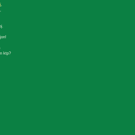
j
,
,
oj.
jon!
n
n ktp?