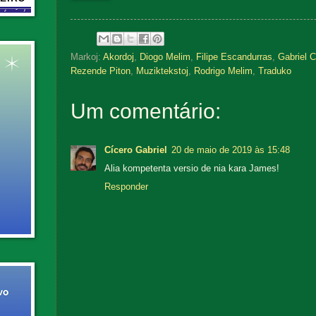
Markoj:
Akordoj
,
Diogo Melim
,
Filipe Escandurras
,
Gabriel C
Rezende Piton
,
Muziktekstoj
,
Rodrigo Melim
,
Traduko
Um comentário:
Cícero Gabriel
20 de maio de 2019 às 15:48
Alia kompetenta versio de nia kara James!
Responder