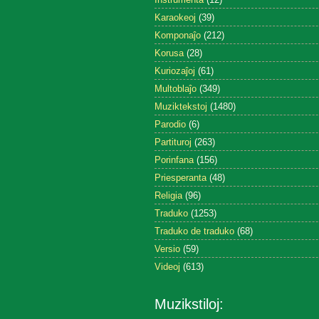
Karaokeoj
(39)
Komponaĵo
(212)
Korusa
(28)
Kuriozaĵoj
(61)
Multoblaĵo
(349)
Muziktekstoj
(1480)
Parodio
(6)
Partituroj
(263)
Porinfana
(156)
Priesperanta
(48)
Religia
(96)
Traduko
(1253)
Traduko de traduko
(68)
Versio
(59)
Videoj
(613)
Muzikstiloj: