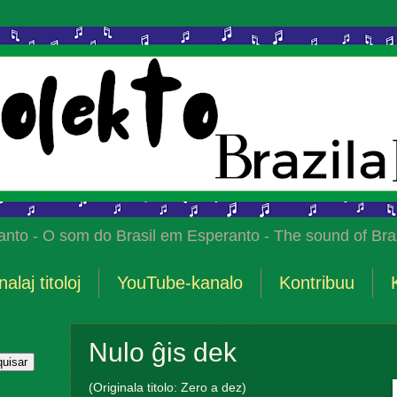
anto - O som do Brasil em Esperanto - The sound of Braz
nalaj titoloj
YouTube-kanalo
Kontribuu
Nulo ĝis dek
(Originala titolo: Zero a dez)