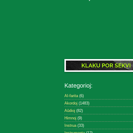
Kategorioj:
AI-farita
(6)
Akordoj
(1483)
Aŭdioj
(82)
Himnoj
(9)
Instrua
(33)
Instrumenta
(12)