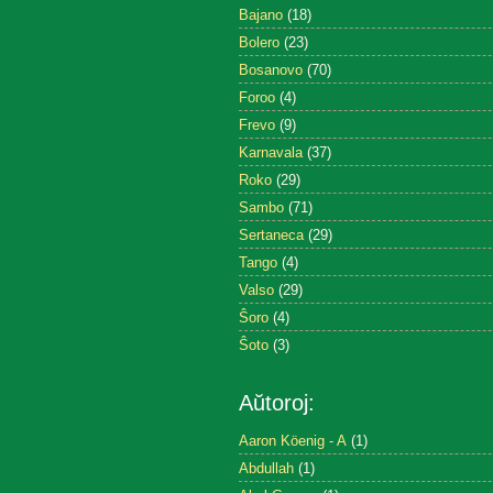
Bajano
(18)
Bolero
(23)
Bosanovo
(70)
Foroo
(4)
Frevo
(9)
Karnavala
(37)
Roko
(29)
Sambo
(71)
Sertaneca
(29)
Tango
(4)
Valso
(29)
Ŝoro
(4)
Ŝoto
(3)
Aŭtoroj:
Aaron Köenig - A
(1)
Abdullah
(1)